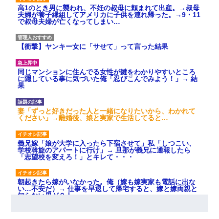
高1のとき男に襲われ、不妊の叔母に頼まれて出産。→叔母
夫婦が養子縁組してアメリカに子供を連れ帰った。→9・11
で叔母夫婦が亡くなってしまい…
【衝撃】ヤンキー女に「サせて」って言った結果
同じマンションに住んでる女性が鍵をわかりやすいところ
に隠している事に気づいた俺「忍びこんでみよう！」→ 結
果
妻「ずっと好きだった人と一緒になりたいから、わかれて
ください」→離婚後、娘と実家で生活してると…
義兄嫁「娘が大学に入ったら下宿させて」私「しつこい、
学校斡旋のアパートに行け」→ 旦那が義兄に通報したら
「志望校を変えろ！」とキレて・・・
朝起きたら嫁がいなかった。俺（嫁も嫁実家も電話に出な
い…不安だ）→ 仕事を早退して帰宅すると、嫁と嫁両親と
知らない男が２人・・・