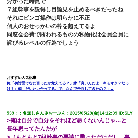
分かった時点で
小2の頃、妹と昼寝してたら家が火事になってて気づくと逃
げ場がなかった。妹を抱き締めて「ﾀﾋんじゃうよ」って泣
７組幹事を説得し目論見を止めるべきだったね
いてたら…
それにビンゴ操作は明らかに不正
個人のおせっかいの枠を超えてるよ
義兄嫁が義実家で「コロナ陽性だったからこのまま療養さ
せて下さい」と言い出してド修羅場になった
同窓会会費で賄われるものの私物化は会員全員に
詫びるレベルの行為でしょう
出張中の旦那から『フリンしやがって、このクズ』と電話
が。私「本当に家まで来たの？証拠は？」旦那「俺の言葉
が信じられないのか！」→ 離婚後
【不幸な結婚式】新郎親族「ブスのくせにドレスなんか着
ちゃってさ～ほんと恥ずかしいわよね～（大声」新郎両親
「！！！（土下座」→ 結果・・・
俺「初対面でなに言ったか覚えてる？」嫁「臭いんだよ！キモオタ？だっ
け？」俺「だいたい合ってる。で、なんで告白してきたの？」→
【衝撃】嫁父の会社に勤続１０年、手取り１４万 → 俺「２
２万もらえる会社から誘われた。転職したい」義父「ク
ビ！（激怒」嫁「離婚！（激怒」
539
：
名無しさん＠おーぷん
：
2015/05/29(金)14:12:39
 ID:
SLY
>俺は自分で自分をそれほど悪くないんじゃ…と
宅飲みで女友達の乳を見てしまった・・・
長年思ってたんだが
>（もともと7組幹事の要請に乗っただけだし、事
男だけどリベンジポノレノの被害者になって未だに人生が