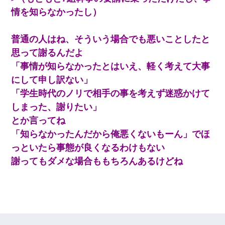
立ち直せない
情を知らなかったし）
嫁が涙声で『会いたいね』とか言っているのが聞こえた。
普通の人はね、そういう場合でも悪いことしたと
俺「こんな時間に誰と電話してんの？」嫁「ごめんなさ
い…！（大号泣」俺（キターー）→
思って謝るんだよ
「事情が知らなかったとはいえ、軽く考えて大事
ケーキバイキングにいた単独の50くらいのオッサン、強烈
にして申し訳ない」
だった。
「学生時代のノリで相手の事を考えず迷惑かけて
しまった、謝りたい」
とか言ってね
「知らなかったんだから俺悪くないもーん」でほ
っといたら事態が良くなるわけもない
謝ってもダメな場合ももちろんあるけどね