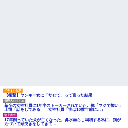
里さん←こう言うのでいいんだ
映画デートの予定をドタキャ
よが目一杯詰まってると話題にw
ンされて、見てない映画のチケ
w w w w w w w w
代を奢らされて、これはダメだ
AIさん、ドラクエ6を理想的に
と思って別れたよ
アニメ化してしまう
義実家「同居して自営業手伝
【驚愕】SNSで異性とやりと
え！」タダ働きさせようとする
り《不倫》になる？→既婚男女
義両親に時給3000円・残業なし
の約7割がまさかの『こう』回答
等の「現実的条件」を提示した
してしまうw w w w w w w w
ら、ブチギレられて絶句ｗｗ←
タダで働く嫁がいるわけないだ
【悲報】 ワイ「ラーメン一袋
ろ
だけじゃ足らんわ！二袋作った
ろ！」→結果ｗｗｗ
部下に厳しく、人付き合いも
悪い上司は陰口の対象によくな
ハードオフに売っていた4万
っていたが・・・
4000円のフィギュアがヤバすぎ
るｗｗｗｗｗｗ「こんな高い
お盆になると旦那の祖父母宅
の？ｗｗ」「逆に超安い」
に５泊くらいさせられる。旦那
は「行かなくていいよ」って言
私「ちょっと、人の家の金庫
うんだけどトメに誘われると断
触らないでよ！」キチママ『そ
れなくなってしまう
こに金庫があったから、開けて
みようとしただけ☆』義兄「泥
主な税金の成り立ちを調べて
は出てけ！二度と来るな！」結
みたよ
【衝撃】ヤンキー女に「サせて」って言った結果
果・・・
私「初めて飲む味だけどなん
のお茶？」彼「ちっ！」私「」
新卒の女性社員に1年半ストーカーされていた。俺「マジで怖い」
上司「話をしてみる」→女性社員「実は10数年前に…」
【GIF】JSのカンチョーワロ
タ
17年飼っていた犬が亡くなった。鼻水垂らし嗚咽する私に、猫が
後続車にクラクションを鳴ら
近づいて頭突きをしてきて…
され彼氏が逆切れ。「何クラク