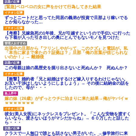
ション鳴らしてんだ！降りてこ
いよ！」と怒鳴りだし...
[緊急]ベロベロの女に声をかけて行為してきた結果
【衝撃】報酬100万円超の治験
募集がこちらｗｗｗｗｗ(※画像
ずっとニートだと思ってた同居の義弟が投資で旦那より稼いでる
あり)
とか知らなかった…
【ネット騒然】惨殺されたタ
ワマン頂き女子のこの動画、す
【考察】兄嫁急死の1年後、兄が引越すというので手伝いに行った
げえええええｗｗｗｗｗｗｗｗ
ら下着が入った引き出しの奥にとんでもないモノを見つけた
ｗｗｗ
【愕然】白のクラウン俺氏、
出張中の旦那から『フリンしやがって、このクズ』と電話が。私
高速道路左車線を制限速度で走
「本当に家まで来たの？証拠は？」旦那「俺の言葉が信じられな
った結果wwwwwwwwwwww
いのか！」→ 離婚後
百年の恋12-899 食べた量を
張り合ってくる
この母親は娘の黒歴史を掘り出さないと死ぬんか？ 死ぬんか？
【悲報】佐藤輝明・・・２軍
でも盛大にやらかす←あまり悲
【衝撃】婚約者「兄と結婚はするけど嫁入りするわけじゃない。
しませないでくれ
お互い干渉はしないようにしましょう」→ その後に結納金の話を
したので、母が・・・
嫁の妹（26歳）がずっとウチに泊まりに来た結果→俺がヤバイｗ
ｗｗｗｗｗｗｗ
彼女(美人女医)にネックレスをプレゼント。「こんな安物を渡すく
らいなら、渡さないほうがマシだからね」→ ６０万したと話した
ら・・・
クラスで一人無口で誰とも話さない男子がいた。→修学旅行に来