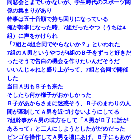
同窓会とまでいかないが、学生時代のスポーツ関
係の集まりがあり
幹事は五十音順で持ち回りになっている
俺が幹事になった時、7組だったやつ（うちは4
組）に声をかけられ
「7組と4組合同でやらないか？」といわれた
7組のＡ男というやつが4組のＢ子をずっと好きだ
ったそうで告白の機会を作りたいんだそうだ
いいんじゃねと盛り上がって、7組と合同で開催
した
当日Ａ男もＢ子も来た
そしたら何か様子がおかしかった
Ｂ子があからさまに迷惑そう、Ｂ子のまわりの人
間が牽制してＡ男を近づけないようにしてる
7組幹事がＡ男の味方をして「Ａ男がＢ子に話が
あるって」と二人にしようとしたがだめだった
ビンゴを操作してＡ男を壇にあげ、Ｂ子にもあが