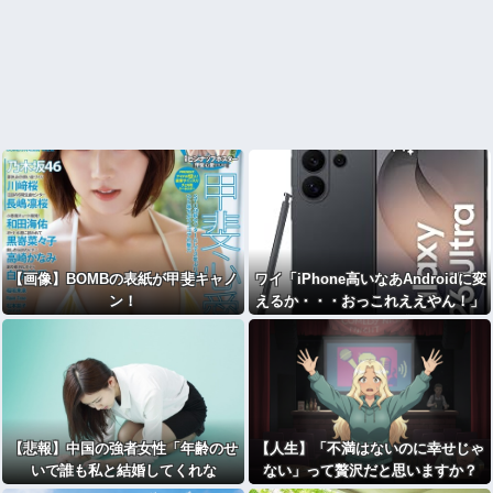
【画像】BOMBの表紙が甲斐キャノ
ワイ「iPhone高いなあAndroidに変
ン！
えるか・・・おっこれええやん！」
→iPhoneより高い
【悲報】中国の強者女性「年齢のせ
【人生】「不満はないのに幸せじゃ
いで誰も私と結婚してくれな
ない」って贅沢だと思いますか？
い！！」⇒ (※画像あり)