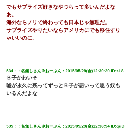
「ジベル薔薇色ひこう疹」という症状だと言われた
でもサプライズ好きなやつらって多いんだよな
あ。
姉旦那の友達「ほんとのパパだよ～」私のお腹を触ってほ
ざく。→思わず手を叩いて振り払ったら…
海外ならノリで終わっても日本じゃ無理だ。
サプライズやりたいならアメリカにでも移住すり
日航機墜落事故の「ここからは日本語で大丈夫ですよ〜」
ゃいいのに。
の絶望感がヤバイ・・・
嫁の妹（26歳）がずっとウチに泊まりに来た結果→俺がヤ
バイｗｗｗｗｗｗｗｗ
534
：
名無しさん＠おーぷん
：
2015/05/29(金)12:30:20
 ID:
sL8
私『貯金貯まったし、やっと家建てられるね！』夫「実家
Ｂ子かわいそ
を二世帯住宅にした。それに貯金使った」→私『離婚しよ
う』夫「えっ」私『使った貯金はあげるから』→すると…
嘘が永久に残ってずっとＢ子が悪いって思う奴も
いるんだよな
元旦那から復縁要請。息子「最新型のiPhoneも買えない貧
乏は嫌だ、再婚して」私「なら父親と暮らせ」息子「やっ
た＾＾」私（もう手遅れだったんだな…）
さっき嫁から、「愛しています」ってメールが届いた。俺
も「愛してます」って送ったら
535
：
名無しさん＠おーぷん
：
2015/05/29(金)12:38:54
 ID:
quD