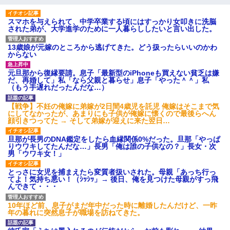
スマホを与えられて、中学卒業する頃にはすっかり女叩きに洗脳
された弟が、大学進学のために一人暮らししたいと言い出した。
13歳娘が元嫁のところから逃げてきた。どう扱ったらいいのかわ
からない
元旦那から復縁要請。息子「最新型のiPhoneも買えない貧乏は嫌
だ、再婚して」私「なら父親と暮らせ」息子「やった＾＾」私
（もう手遅れだったんだな…）
【戦争】不妊の俺嫁に弟嫁が2日間4歳児を託児 俺嫁はそこまで気
にしてなかったが、あまりにも子供が俺嫁に懐くので最後らへん
顔引きつってた → そして弟嫁が迎えに来た翌日…
旦那が長男のDNA鑑定をしたら血縁関係0%だった。旦那「やっぱ
りウワキしてたんだな…」長男「俺は誰の子供なの？」長女・次
男「ウワキ女！」
とっさに女児を捕まえたら変質者扱いされた。母親「あっち行っ
てよ！気持ち悪い！（ｼｯｼｯ」→ 後日、俺を見つけた母親がすっ飛
んできて・・・
10年ほど前、息子がまだ年中だった時に離婚したんだけど、一昨
年の暮れに突然息子が職場を訪ねてきた。