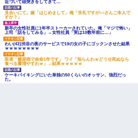
近づいて頭突きをしてきて…
見合いにて。嫁「はじめまして」俺「失礼ですが○○さんご本人で
すか？」
新卒の女性社員に1年半ストーカーされていた。俺「マジで怖い」
上司「話をしてみる」→女性社員「実は10数年前に…」
わい(42)渋谷の夜のサービスで19の女の子にゴックンさせた結果
ｗｗｗｗｗｗｗｗ
医者「糖尿病で余命1年です」 ワイ「知らんわｗどうせ死ぬなら
食べる量増やすわｗ」→結果ｗｗｗｗｗ
ケーキバイキングにいた単独の50くらいのオッサン、強烈だっ
た。