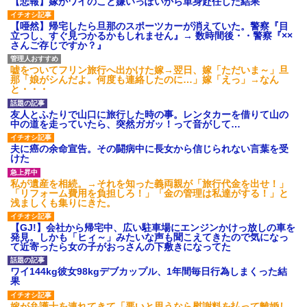
【悲報】嫁がワイのこと嫌いっぽいから単身赴任した結果
【唖然】帰宅したら旦那のスポーツカーが消えていた。警察『目
立つし、すぐ見つかるかもしれません』→ 数時間後・・警察『××
さんご存じですか？』
嘘をついてフリン旅行へ出かけた嫁→翌日、嫁「ただいま～」旦
那「娘がシんだよ。何度も連絡したのに…」嫁「えっ」→なん
と・・・
友人とふたりで山口に旅行した時の事。レンタカーを借りて山の
中の道を走っていたら、突然ガガッ！って音がして…
夫に癌の余命宣告。その闘病中に長女から信じられない言葉を受
けた
私が遺産を相続。→それを知った義両親が「旅行代金を出せ！」
「リフォーム費用を負担しろ！」「金の管理は私達がする！」と
浅ましくも集りにきた。
【GJ!】会社から帰宅中、広い駐車場にエンジンかけっ放しの車を
発見。しかも「ヒィ～」みたいな声も聞こえてきたので気になっ
て近寄ったら女の子がおっさんの下敷きになってた
ワイ144kg彼女98kgデブカップル、1年間毎日行為しまくった結
果
嫁が弁護士を連れてきて「悪いと思うなら慰謝料を払って離婚し