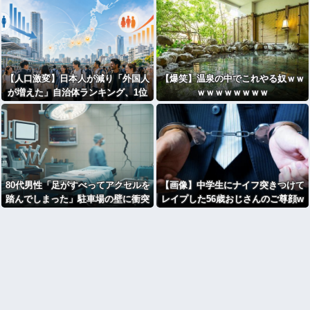
【人口激変】日本人が減り「外国人
【爆笑】温泉の中でこれやる奴ｗｗ
が増えた」自治体ランキング、1位
ｗｗｗｗｗｗｗｗ
大阪市 2位横浜市 3位名古屋市 4位
京都市 5位川口市 日本人の不安高
まる
80代男性「足がすべってアクセルを
【画像】中学生にナイフ突きつけて
踏んでしまった」駐車場の壁に衝突
レイプした56歳おじさんのご尊顔w
wwwww