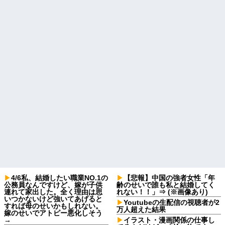
4/6私、結婚したい職業NO.1の
【悲報】中国の強者女性「年
公務員なんですけど、嫁が子供
齢のせいで誰も私と結婚してく
連れて家出した。全く理由は思
れない！！」⇒ (※画像あり)
いつかないけど強いてあげると
Youtubeの生配信の視聴者が2
すれば母のせいかもしれない。
万人超えた結果
嫁のせいでアトピー悪化しそう
→
イラスト・漫画関係の仕事し