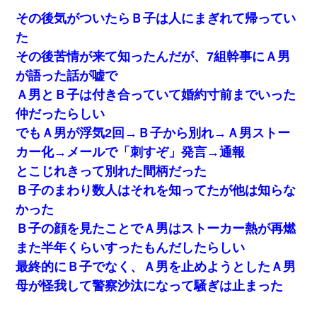
新築の家で。クラクラするくらいの「白粉の匂い」が鼻に
つくも嫁＆娘「そんな匂いしない…」ある日、友人奥「素
その後気がついたらＢ子は人にまぎれて帰ってい
敵なアンティークですね！」俺（！？）
た
その後苦情が来て知ったんだが、7組幹事にＡ男
父親がくも膜下出血で突然ﾀﾋ。→母の貯金が0なことが判
明。→母「私を家に置いてほしい、どうか見捨てないで(土
が語った話が嘘で
下座」俺・嫁「…」
Ａ男とＢ子は付き合っていて婚約寸前までいった
仲だったらしい
生保レディと行為する為に駆け引きしてみた結果ｗｗｗｗ
ｗｗｗｗｗｗｗｗ
でもＡ男が浮気2回→Ｂ子から別れ→Ａ男ストー
カー化→メールで「刺すぞ」発言→通報
【衝撃】女友達から行為中に告白されてOKした結果
とこじれきって別れた間柄だった
Ｂ子のまわり数人はそれを知ってたが他は知らな
【考察】兄嫁急死の1年後、兄が引越すというので手伝いに
かった
行ったら下着が入った引き出しの奥にとんでもないモノを
見つけた
Ｂ子の顔を見たことでＡ男はストーカー熱が再燃
また半年くらいすったもんだしたらしい
昨日37歳のおばさんと行為したんだけどめちゃくちゃだっ
最終的にＢ子でなく、Ａ男を止めようとしたＡ男
た
母が怪我して警察沙汰になって騒ぎは止まった
旦那が長男のDNA鑑定をしたら血縁関係0%だった。旦那
「やっぱりウワキしてたんだな…」長男「俺は誰の子供な