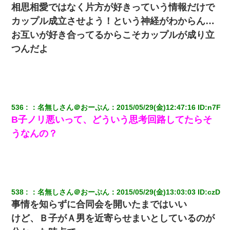
相思相愛ではなく片方が好きっていう情報だけで
夫の友達がBBQを定期的に開催して夫婦で参加してたんだ
カップル成立させよう！という神経がわからん…
けど、女性側のリーダーみたいな人に「BBQは友達とやり
なよ！」と言われて…
お互いが好き合ってるからこそカップルが成り立
つんだよ
彼女(37)の情欲がえげつない件ｗｗｗｗｗｗｗ
嘘をついてフリン旅行へ出かけた嫁→翌日、嫁「ただいま
～」旦那「娘がシんだよ。何度も連絡したのに…」嫁「え
っ」→なんと・・・
536
：
名無しさん＠おーぷん
：
2015/05/29(金)12:47:16
 ID:
n7F
B子ノリ悪いって、どういう思考回路してたらそ
私は家が貧しくて、手に職をつけようと看護師になった。
うなんの？
だけど卒業を控えた年の1月末、車にひかれて看護師になれ
なくなった。
彼氏家「うちは墨入れるのが伝統だから。お前も彫れ」 →
結果…
538
：
名無しさん＠おーぷん
：
2015/05/29(金)13:03:03
 ID:
czD
ワイアラサー主婦、昨晩久しぶりに夫と致した結果ｗｗｗ
事情を知らずに合同会を開いたまではいい
ｗｗ
けど、Ｂ子がＡ男を近寄らせまいとしているのが