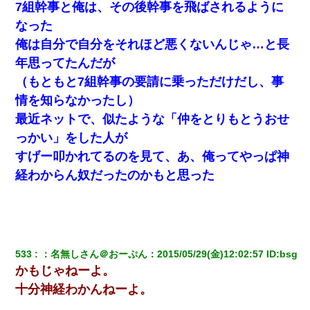
の？」長女・次男「ウワキ女！」
7組幹事と俺は、その後幹事を飛ばされるように
なった
小学生の息子が急に様子がおかしくなった。私「理由を聞
俺は自分で自分をそれほど悪くないんじゃ…と長
いても『わかんない！』って怒鳴り付けてくるし、困っっ
てる」旦那「話してみるよ」→ 後日・・・
年思ってたんだが
（もともと7組幹事の要請に乗っただけだし、事
妻と同居し始めたときから、よく妻が「どこかで音漏れし
情を知らなかったし）
てない？音楽聞こえる」と言っていて…
最近ネットで、似たような「仲をとりもとうおせ
っかい」をした人が
隣室のお婆ちゃん「下階からの異臭に困ってる、今もすっ
ごく臭い」私「変だなあ～なにも臭わないよ」→ その後。
すげー叩かれてるのを見て、あ、俺ってやっぱ神
警察『絶対に窓とドアを開けないで』
経わからん奴だったのかもと思った
アパートのドアに『ハンザイ者！この人はさいあくの人で
す』と張り紙が！大家「面倒はごめんだよ」私「はあ」→
警察に行き、見回りで犯人が捕まったが、それが…｜生活
｜ヌルポあんてな
533
：
名無しさん＠おーぷん
：
2015/05/29(金)12:02:57
 ID:
bsg
今日夫の実家に泊ったんだけど、朝起きたら股間がなんか
かもじゃねーよ。
モッコリしてた
十分神経わかんねーよ。
体中に赤い蕁麻疹みたいなのができて、皮膚科にいったら