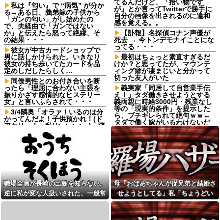
てるんだけど、「拾い物です
私は『匂い』で “病気” が分か
が」とか言ってTwitterで勝手に
る→ある日、義弟嫁の子供から
自分の画像を出されるのに違和
「ガンの匂い」がし始めたの
感を覚える。。
で、夫経由で「ガンではない
か」と伝えたら怒って絶縁、そ
【訃報】名探偵コナン声優が
の結果・・・
死去 → 今トンデモナイことにな
ってる・・・
彼女が中古カードショップで
男に話しかけられた。いきなり
最初はちょっと素直すぎるだ
彼女の持ち歩いてたカードを品
けか？と思ってたが、マウンテ
定めしだしたらしく…
ィング癖が凄まじいと分かって
切った友人がいた
同僚男性とのお付き合いを断
ったら「理屈に合わない主張を
義実家「同居して自営業手伝
振りかざす感情的なヒステリー
え！」タダ働きさせようとする
女」と言いふらされて・・・
義両親に時給3000円・残業なし
等の「現実的条件」を提示した
3/4隣奥「オラァ！いるのは分
ら、ブチギレられて絶句ｗｗ←
かってんだよ！子供預かれ！(ド
タダで働く嫁がいるわけないだ
アケリー！」私(ヒィィィ…)→隣
ろ
奥の旦那さんに相談したら逃げ
られた。夫に相談してもなにい
【衝撃】名作『るろうに剣
ってだこいつ。どうすれば…
心』凄い事に気付いたｗｗｗｗ
「志々雄真実」とんでもない欠
常務「結婚はまだか？」私
点が判明する…この欠点は…ヤ
「この待遇でどうやって結婚す
バすぎる…
るんです？」→飲み会で本音を
返したら場が静まり返って…
日経新聞「日本人の旅行離れ
職場全員が長崎の出島を知らない。
母「おばあちゃんが従兄弟と結婚さ
が深刻！観光ってこんなに社会
俺を嫌う義娘は、母が危篤に
的価値があるのに、なんでお前
逆に私が変な人扱いされた、一般常
せようとしてる」私「ちょうどい
なっても「会いに行かない」と
らは旅行いかないの？」
言った
識だと思ってたのに
い、その話利用するわ」→3日後に
ヤニねこ・みぃちゃん・のあ
会社の上司に彼女を奪われ
まさかの展開…
先輩・もちづきさん「結婚して
た。怒りは消えないが、人生を