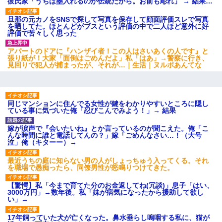
彼氏家「うちは墨入れるのが伝統だから。お前も彫れ」 → 結果…
旦那の元カノをSNSで探して写真を保存して顔面評価スレで写真
を晒してた。ほとんどがブスという評価の中で二人ほど意外に好
評価で苦々しく思った
アパートのドアに『ハンザイ者！この人はさいあくの人です』と
張り紙が！大家「面倒はごめんだよ」私「はあ」→警察に行き、
見回りで犯人が捕まったが、それが…｜生活｜ヌルポあんてな
同じマンションに住んでる女性が鍵をわかりやすいところに隠し
ている事に気づいた俺「忍びこんでみよう！」→ 結果
嫁が涙声で『会いたいね』とか言っているのが聞こえた。俺「こ
んな時間に誰と電話してんの？」嫁「ごめんなさい…！（大号
泣」俺（キターー）→
最近うちの庭に知らない男の人がしょっちゅう入ってくる。それ
を職場で愚痴ったら、同僚男性が怒鳴りつけてきた。
【驚愕】私「今まで育てた分のお金返してね(冗談)」息子「はい、
3000万円」→数年後。私「妹が病気になったから援助して欲し
い」→
17年飼っていた犬が亡くなった。鼻水垂らし嗚咽する私に、猫が