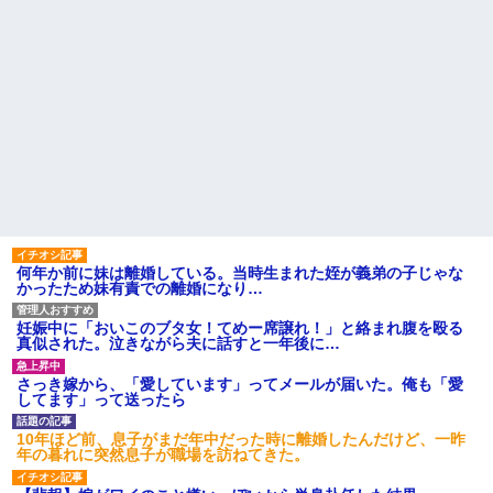
何年か前に妹は離婚している。当時生まれた姪が義弟の子じゃな
かったため妹有責での離婚になり…
妊娠中に「おいこのブタ女！てめー席譲れ！」と絡まれ腹を殴る
真似された。泣きながら夫に話すと一年後に…
さっき嫁から、「愛しています」ってメールが届いた。俺も「愛
してます」って送ったら
10年ほど前、息子がまだ年中だった時に離婚したんだけど、一昨
年の暮れに突然息子が職場を訪ねてきた。