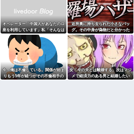
ください！」←どうする？他
壊さずに見返す方法を考えたく
て…
欠勤連絡してきた後輩を「未
読スルー」して強引に出勤させ
最近はどこでもAI生成画像の
た。無事に終わった夜、後輩か
広告がたくさん出るようになっ
ら届いた「意味深なLINE」の内
たよね
オペレーター「中国人があなたのロ
近所奥に持ち去られた小さなバッ
容に血の気が引いた話←完全に
20歳の大学生の女友達が47歳
未読スルー見抜かれてて草
座を利用しています」私「そんなは
グ。その中身が偽物だと分かった
のおっさんと付き合ってる。卒
旦那の祖父が亡くなった。私
ずない！」→Amazonで買い物をし
時、どんな顔をするのか楽しみで…
業後に結婚するらしいが、やめ
「エプロン持って行った方がい
た方がいいと思うワイがおかし
た後、とんでもない事態に…
いよね」旦那「余計な出費すん
いのか？
な。そんなもん買うなら今後一
鍵失くした男「45分だけ部屋
切金を出さねぇぞ」私「え
に入れろ！何もしないから！」
っ…」
→女子大生「無理です（警察呼
【速報】ユニクロの置くだけ
びます）」→男「熱中症になれ
セルフレジ、スーパーにも導入
ってか！使えないな！」完全に...
今、俺は不倫している。関係が始ま
女「今の夫とは離婚する。次はマジ
へ
【は？】 停車中、車にぶつけ
りもう5年が経つがその不倫相手の
メで経済力のある男と結婚したい
コトメが女の子を出産したの
られた私「警察呼ぶ」相手のお
で義実家へアポ無し凸。「コト
スマホを見てしまい...
な」私「幸せになってね！」→産科
ばさん「今時間ないんだけど！
メさんとこも女の子なんです
警察何分で来るの！？早くし
の授乳室で出会った女性のその後
ね。女の子産むなんて女として
ろ！怒」私「はぁ？」そこへ警...
は不良品ですね。ま、不良品同
が・・・
【爆笑動画】ママさん「新し
士仲良くしましょう。
い洗濯機買って1発目に回したら
【疑問】スポーツ漫画で退部
コレw」←こwれwはw w w w w
する奴が「俺たちは楽しくやり
w w w w w
たかったんだよ」って言い出す
フリマ民「あと500円値下げ出
理由ｗｗｗｗｗ
来ませんか????」ワイ「ほ～い
文系学部卒ってどんな仕事に
購入ｗ」
就くの？結局何で食っていくか
【画像】令和最新版の宇垣美
わからないんだけど...