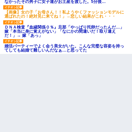
なかったその男子に女子達がお土産を渡した。5分後…
【画像】女の子「お母さん！！私ようやくファッションモデルに
選ばれたの！絶対見に来てね！」→悲しい結果がこれ・・・
ＤＮＡ検査『血縁関係０％』旦那「やっぱり托卵だったんだ…」
嫁「本当に身に覚えがない」「なにかの間違いだ！取り違え
だ！」→ 嫁「あっ」
婚活パーティーでよく会う美女がいた。こんな完璧な容姿を持っ
てしても結婚て難しいんだなぁ…と思ってた