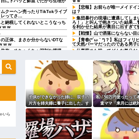
９日にドバッと鮮血でたから生理か
ｗｗ
【悲報】お前らが唯一メイドイ
クーヘン売ったりTikTokライブ
は？
コレってさ…
集団暴行の現場に遭遇してしま
んと納税してくれないとこうなっち
ろ！」と叫んで抱きついた結果…
 w w
を利かせた結果が裏目に出すぎて
る
【戦慄】山で洒落にならない目
の正体、まさか分からないDTな
【青春(*´ω｀*)？】私はフ
 w w
て天然パーマだったのである男子
』依存、めちゃくちゃ深刻な模様w
仕事辞めた時ってどんな気分だ
私の実父の写真を見て「お父さ
「俺が話をつけてくる」→勝手に相
リねw」と煽ってくるトメ。最初
メラをトメに向けて同じ手で反撃
メだったらもう食べていけないんで
母親の作る唐揚げが大好きだっ
周りからめっちゃポジティブと
に手慣れた女。そんな、女に惚れた
うのもなんだけど成人するまで人
嫁の料理がクソまずい。昨日の
「良いね！」→母「みんな聞いて！
飯だけ・・・
子供ができなかった姉に、双子の
私「50万円使ったって
て腹が立ち…
高校生がうちの車に傷をつけた
片方を姉夫婦に養子に出した。す
査ママ「来月には絶
いただく事になります」友人「あ、
謝ってくれた。夫「その程度のこ
店Aに行こう」俺「え？」→その
おかしい」←は！？
ると、養子に出した子がすごく礼
ら…」→約束を信じて
ゃいら
儀正しくてビックリ
【社内混乱】社長(50代)が若妻
果、警察に通報するこ
私。でも旦那が援助したいと言い出
wwww
彼の母親と初めて食事した時に
る同期S「おい、聞けよコラ！」地
定なんですってね」と言ってきた
ゃねえよ」S「え…」→予想外の
相手がどんなパイプ持っている