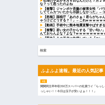
生理の予定が８月６日なんだけど７月２
な？って思ったのよね
【衝撃】ジャンポケ斉藤の被害女性「バウム
しててムカついたから示談しなかった」←
【怒報】国税庁「あのさぁ！君らがちゃ
ゃうけどどうする？！」←これw w w w w w
【動画】手術中に熊本地震直撃やばすぎ
【衝撃】若い女の子からする「甘い匂い」
んておらんよな？よな？w w w w w w w w w
【緊急】今の若者に急増している『コレ
w w w w w w w w w
私「子供同士のことだから見守ろう」夫
手の家へ乗り込んだ夫に困惑して…
パートの面接で号泣しながら「ここもダ
す」って熱弁してた人がいた
プリは母子家庭を売りに、オヤジ転がし
シタもプリも共に制裁を加えたい
ふよふよ速報。最近の人気記事
私「子供の名前はこれにしようかな」母
ヒントは花の名前よ！」→勝手に発表され
ラーメン屋にて。店員「30分ほどお待ち
じゃあいいです」→店を出た友人「ラーメン
店...
関関同立卒年収350万スーパーの社員ワイ「らっし
【結婚式当日に】 義妹の不倫を暴露した
っしゃい！！今日は玉子が安いよぉ！！！」
して…ｗｗｗ
【卑怯な女】 いつも弱そうな相手をイビ
味な私「あ？相手選んでデカい事言ってんじ