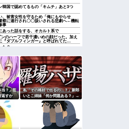
ン韓国で認めてるもの「キムチ」あと3つ
い、被害女性を守るため「俺にもやらせ
警察に連行され〇〇扱いされる悲劇へ←機転
惨事
にあった話をする、オカルト系で
ィリピンのハーフで若干濃いめの顔だった。加え
に『ダブルフィンガー』と呼ばれてた…
った？
んいい顔で映ってるわね。これ遺影にピッタ
はスルーしてたが、しつこいのでスマホのカ
したったｗｗｗ
たからレシピ教えてもらおうとしたら……
か努力家とか言われる。しかし私は自分で言
生ハードモードだった・・・
献立はサラダ、しょっぱいメイン、汁物、ご
本当？」監
私「その格好で出るの…？」新郎
。管理人さんに連絡したらその家の親が来て
対返すか
いとこ姉妹「何か問題ある？」→
とで管理人に話をしてことを大きくするとか
待った結
結婚式当日に感じた違和感が最後
(20代)と結婚→初対面で驚愕のタメ口連発
とになり…
まで消えなくて…
彼母が「私ちゃんは結婚したら仕事辞める予
かも知れないのに…