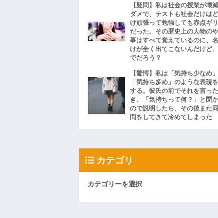
【疑問】私は社会の授業が壊
ダメで、テストも社会だけは
け頑張って勉強しても赤点ギ
だった。その歴史上の人物の
事はすべて覚えているのに、
けが全く出てこないんだけど
でだろう？
【驚愕】私は「気持ち少なめ
「気持ち多め」のような表現
する。彼氏の前でそれを言っ
き、「気持ちって何？」と聞
ので説明したら、その後また
問をしてきて冷めてしまった
カテゴリ