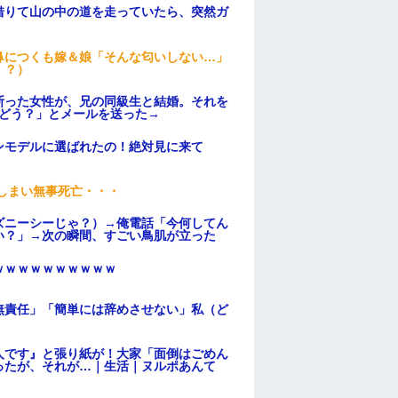
借りて山の中の道を走っていたら、突然ガ
鼻につくも嫁＆娘「そんな匂いしない…」
！？）
断った女性が、兄の同級生と結婚。それを
はどう？」とメールを送った→
ンモデルに選ばれたの！絶対見に来て
てしまい無事死亡・・・
ズニーシーじゃ？）→俺電話「今何してん
い？」→次の瞬間、すごい鳥肌が立った
ｗｗｗｗｗｗｗｗｗｗ
無責任」「簡単には辞めさせない」私（ど
人です』と張り紙が！大家「面倒はごめん
ったが、それが…｜生活｜ヌルポあんて