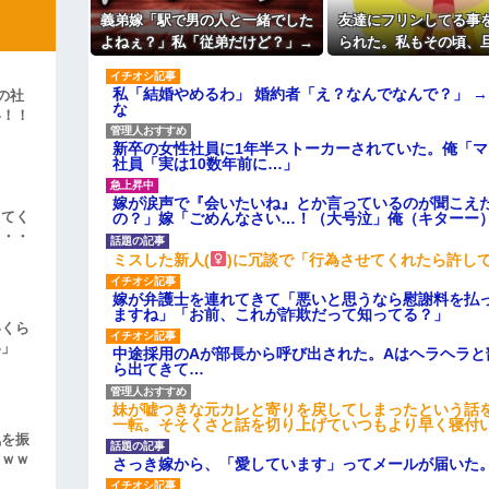
主な税金の成り立ちを調べてみ
義弟嫁「駅で男の人と一緒でした
友達にフリンしてる事
ィギュアがヤバすぎるｗｗｗｗｗｗ
よねぇ？」私「従弟だけど？」→
られた。私もその頃、
よ！」キチママ『そこに金庫があっ
意味深な言い方をされてウンザリ
くいっておらず.
「泥は出てけ！二度と来るな！」結
して…
私「結婚やめるわ」 婚約者「え？なんでなんで？」 
の社
な
彼「ちっ！」私「」
い！！
」
新卒の女性社員に1年半ストーカーされていた。俺「
逆切れ。「何クラクション鳴らして
社員「実は10数年前に…」
らｗｗｗｗｗ(※画像あり)
嫁が涙声で『会いたいね』とか言っているのが聞こえ
えてく
の？」嫁「ごめんなさい…！（大号泣」俺（キターー
女子のこの動画、すげえええええｗ
・・・
ミスした新人(
)に冗談で「行為させてくれたら許し
車線を制限速度で走った結果
嫁が弁護士を連れてきて「悪いと思うなら慰謝料を払っ
くる
ますね」「お前、これが詐欺だって知ってる？」
やらかす←あまり悲しませないでく
いくら
い」
中途採用のAが部長から呼び出された。Aはヘラヘラと
ら出てきて…
妹が嘘つきな元カレと寄りを戻してしまったという話
一転。そそくさと話を切り上げていつもより早く寝付
気を振
ｗｗｗ
さっき嫁から、「愛しています」ってメールが届いた