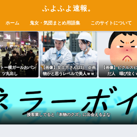
ふよふよ速報。
ホーム
鬼女・気団まとめ用語集
このサイトについて
トー横ガールおパン
【画像】女土方さん(21)、企画
【画像】ピクルス
ツ丸出し
物かと思うレベルで美人ｗｗ
だ人 咽び泣く
ｗｗｗｗｗｗｗｗｗｗｗｗ
接客業してると「本物のクズ」に出会えるよな