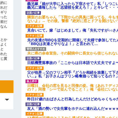
滅的に
義兄嫁「娘が大学に入ったら下宿させて」私「しつこい
義兄に通報したら「志望校を変えろ！」とキレて・・
どれだ
リギリ
隣室のお婆ちゃん「下階からの異臭に困ってる、今も
やった
ないよ」→ その後。警察『絶対に窓とドアを開けない
名前だ
、なん
見合いにて。嫁「はじめまして」俺「失礼ですが○○さ
夫の友達がBBQを定期的に開催して夫婦で参加してた
」とか
「BBQは友達とやりなよ！」と言われて…
をよく
たと
夫に癌の余命宣告。その闘病中に長女から信じられな
かれた
同じ質
日航機墜落事故の「ここからは日本語で大丈夫ですよ
父が他界→父のフリン相手『どうか相続を放棄して下
い…』私「お子さんはフリン略奪婚って知ってるの？」
日曜日、会社の窓を見ると同僚の姿。俺（あれ？ディ
の？」同僚「シーで並んでること！」俺「会社にいな
昨日37歳のおばさんと行為したんだけどめちゃくちゃ
友人「酒の勢いで女先輩をホテルに連れ込んだｗｗｗ