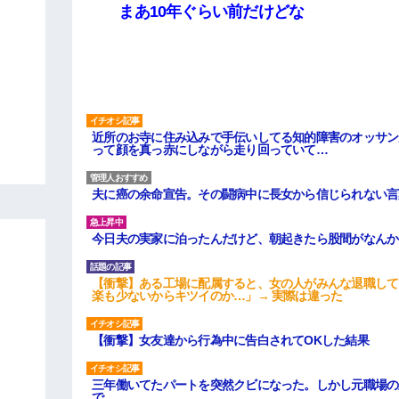
まあ10年ぐらい前だけどな
近所のお寺に住み込みで手伝いしてる知的障害のオッサン
って顔を真っ赤にしながら走り回っていて…
夫に癌の余命宣告。その闘病中に長女から信じられない言
今日夫の実家に泊ったんだけど、朝起きたら股間がなんか
【衝撃】ある工場に配属すると、女の人がみんな退職して
楽も少ないからキツイのか…」→ 実際は違った
【衝撃】女友達から行為中に告白されてOKした結果
三年働いてたパートを突然クビになった。しかし元職場の
で…