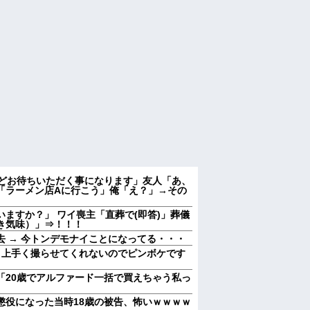
ほどお待ちいただく事になります」友人「あ、
「ラーメン店Aに行こう」俺「え？」→その
ますか？」 ワイ喪主「直葬で(即答)」葬儀
き気味）」⇒！！！
 → 今トンデモナイことになってる・・・
) 上手く撮らせてくれないのでピンボケです
「20歳でアルファード一括で買えちゃう私っ
懲役になった当時18歳の被告、怖いｗｗｗｗ