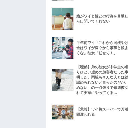
娘がワイと嫁との行為を目撃
ら口聞いてくれない
半年前ワイ「これから同棲や
金はワイが稼ぐから家事と飯
くな」彼女「任せて！」
【唖然】弟の彼女が中学生の
りひどい虐めの加害者だった
明した。両親もそんな人とは
認められないと言ったのだが
めない」の一点張りで毎週彼
れて実家にやってくる…
【悲報】ワイ将スーパーで万
間違われる