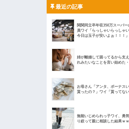
反...
最近の記事
ハードオフに売っていた4万4000円のフ
「こんな高いの？ｗｗ」「逆に超安い」
私「ちょっと、人の家の金庫触らないで
たから、開けてみようとしただけ☆』義兄
果・・・
関関同立卒年収350万スーパー
私「初めて飲む味だけどなんのお茶？」
員ワイ「らっしゃいらっしゃ
今日は玉子が安いよぉ！！！
【GIF】JSのカンチョーワロタ
後続車にクラクションを鳴らされ彼氏が
んだ！降りてこいよ！」と怒鳴りだし...
【衝撃】報酬100万円超の治験募集がこち
姉が離婚して困ってるから支
【ネット騒然】惨殺されたタワマン頂き
れみたいなことを言い始めた
ｗｗｗｗｗｗｗｗｗｗ
【愕然】白のクラウン俺氏、高速道路左
wwwwwwwwwwww
百年の恋12-899 食べた量を張り合って
【悲報】佐藤輝明・・・２軍でも盛大に
お母さん「アンタ、ボーナス
れ
貰ったの？」ワイ「貰ってな
無能いじめられっ子ワイ、勇
り絞って親に相談した結果ｗ