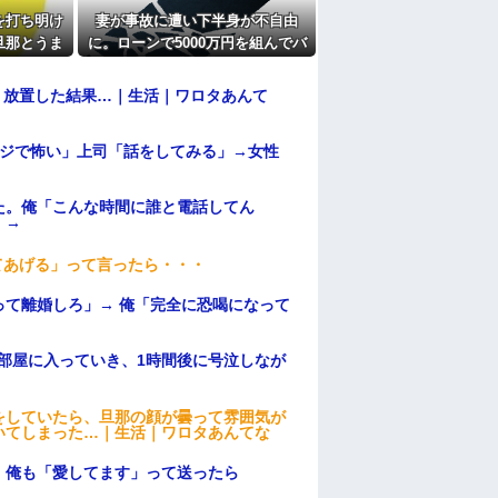
たよ
を打ち明け
妻が事故に遭い下半身が不自由
旦那とうま
に。ローンで5000万円を組んでバ
..
リアフリーの家を建てた。だが俺
には作戦があった
→ 放置した結果…｜生活｜ワロタあんて
マジで怖い」上司「話をしてみる」→女性
た。俺「こんな時間に誰と電話してん
）→
てあげる」って言ったら・・・
て離婚しろ」→ 俺「完全に恐喝になって
部屋に入っていき、1時間後に号泣しなが
をしていたら、旦那の顔が曇って雰囲気が
いてしまった…｜生活｜ワロタあんてな
。俺も「愛してます」って送ったら