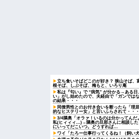
立ち食いそばどこのが好き？ 狭山そば、
根そば、しぶそば、梅もと、いろり庵
私は『匂い』で “病気” が分かる→ある
い」がし始めたので、夫経由で「ガンでは
の結果・・・
同僚男性とのお付き合いを断ったら「理
的なヒステリー女」と言いふらされて・・
3/4隣奥「オラァ！いるのは分かってんだ
私(ヒィィィ…)→隣奥の旦那さんに相談し
にいってだこいつ。どうすれば…
ワイ「たろー仕事行ってくるね！（飼い