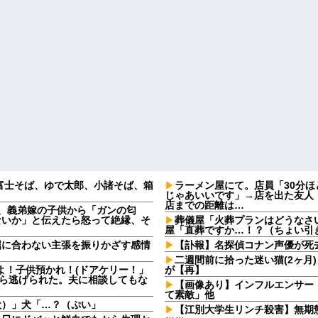
富士そば、ゆで太郎、小諸そば、箱
ラーメン屋にて。店員「30分
じゃあいいです」→店を出た友人
店までの距離は…
日、義弟嫁の子供から「ガンの匂
ないか」と伝えたら怒って絶縁、そ
葬儀屋「火葬プランはどうなさい
屋「直葬ですか…！？（ちょい引
屈に合わない主張を振りかざす感情
【訃報】名探偵コナン声優が死去
・
二週間前に拾った迷い猫(2ヶ月
よ！子供預かれ！(ドアケリー！」
が【再】
たら逃げられた。夫に相談してもな
【画像あり】インフルエンサー
て素敵」他
犬）」犬「…？（ぷい」
【江別大学生リンチ殺害】無期