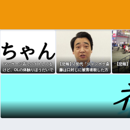
マッサージ店でバイトしてる
【悲報】Z世代「ジャンポケ斎
【悲報】
けど、OLの体触りほうだいで
藤は口封じに被害者殺した方
めっちゃいいぞwwww
が量刑軽かっただろ
」←1万
いいね