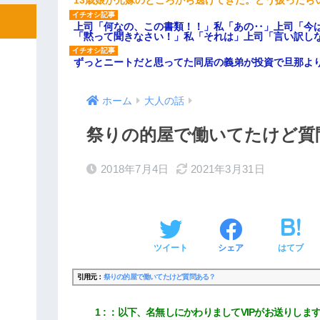
13歳娘が元嫁のところから逃げてきた。どう扱ったら
上司「何なの、この書類！！」私「あの‥」上司「今
「黙って聞きなさい！」私「それは」上司「言い訳し
ずっとニートだと思ってた同居の義弟が投資で旦那よ
ホーム
大人の話
祭りの的屋で働いてたけど質
2018年7月4日
2021年3月31日
ツイート
シェア
はてブ
引用元：
祭りの的屋で働いてたけど質問ある？
1
：
以下、名無しにかわりましてVIPがお送りしま