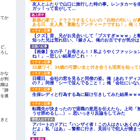
友人とふたりで山口に旅行した時の事。レンタカーを
ガッ！って音がして…
してか
新築の家で。クラクラするくらいの「白粉の匂い」が
ある日、友人奥「素敵なアンティークですね！」俺（
【クズ】昔、兄がお見合いして「ブスすぎｗｗｗ」と
知った兄は荒れ狂い、｢嫁さん、俺のお古ですが気分
けど、
【画像】女の子「お母さん！！私ようやくファッショ
よろし
ね！」→悲しい結果がこれ・・・
32歳ワイ、34歳の可愛い女と付き合うも現実を知っ
頃かな
日曜日、会社の窓を見ると同僚の姿。俺（あれ？ディ
事が判
の？」同僚「シーで並んでること！」俺「会社にいな
結婚は
、「諦
生保レディと行為する為に駆け引きしてみた結果ｗｗ
女を連
転職先が決まったので退職の意思を伝えたら。上司「
うせ辞めるし…）→ 思いっきり反論をしてみた
引きと
アパートのドアに『ハンザイ者！この人はさいあくの
だよ」私「はあ」→警察に行き、見回りで犯人が捕ま
な