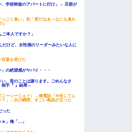
、学校斡旋のアパートに行け」→ 旦那が
・
すっごく臭い」私「変だなあ～なにも臭わ
で』
んご本人ですか？」
んだけど、女性側のリーダーみたいな人に
い言葉を受けた
〜」の絶望感がヤバイ・・・
さい、昔のことは謝ります。ごめんなさ
相手『 』結果→
ズニーシーじゃ？）→俺電話「今何してん
い？」→次の瞬間、すごい鳥肌が立った
だった
ｗｗ」俺「…」