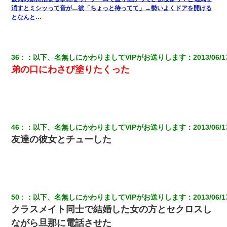
消すとミシッって音が…彼「ちょっと待ってて」→勢いよくドアを開ける
となんと…
36
：
以下、名無しにかわりましてVIPがお送りします
：
2013/06/1
弟の口にわさび塗りたくった
46
：
以下、名無しにかわりましてVIPがお送りします
：
2013/06/1
友達の彼女とチューした
50
：
以下、名無しにかわりましてVIPがお送りします
：
2013/06/1
クラスメイト同士で結婚した女の方とセクロスし
ながら旦那に電話させた