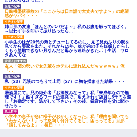
とか知らなかった…
日航機墜落事故の「ここからは日本語で大丈夫ですよ〜」の絶望
感がヤバイ・・・
姉旦那の友達「ほんとのパパだよ～」私のお腹を触ってほざく。
→思わず手を叩いて振り払ったら…
小学生の妹が20代の弟とチューしてるのに、見て見ぬふりの親を
見てから実家を出た。それから15年、妹が弟の子を妊娠したらし
くもう堕胎できない月なんだと母から連絡がきた…｜生活｜ワロ
タあんてな
友人「酒の勢いで女先輩をホテルに連れ込んだｗｗｗｗｗ」俺
「…」
私（23）冗談のつもりで上司（27）に胸を揉ませた結果・・・
居酒屋にて。兄の紹介者「お酒飲みなって」私「未成年なので無
理です！」酷すぎるワードの連発で、耐えきれず店員に5千円を渡
し「お勘定です。逃がして下さい」その後、録音内容を父に聞か
せたら...
小学生の息子が急に様子がおかしくなった。私「理由を聞いても
『わかんない！』って怒鳴り付けてくるし、困っってる」旦那
「話してみるよ」→ 後日・・・