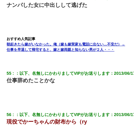
ナンパした女に中出しして逃げた
朝起きたら嫁がいなかった。俺（嫁も嫁実家も電話に出ない…不安だ）→
仕事を早退して帰宅すると、嫁と嫁両親と知らない男が２人・・・
55
：
以下、名無しにかわりましてVIPがお送りします
：
2013/06/1
仕事辞めたことかな
56
：
以下、名無しにかわりましてVIPがお送りします
：
2013/06/1
現役でかーちゃんの財布から（ry