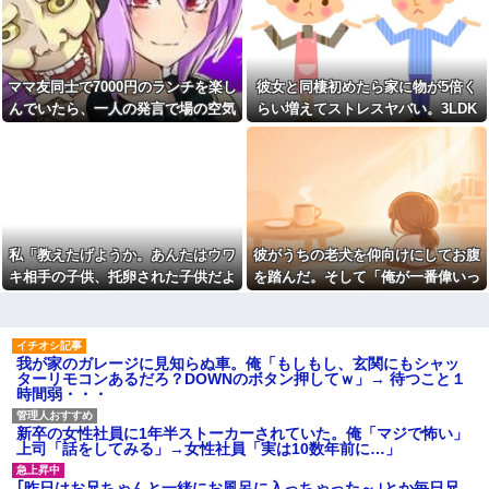
と穴の中に嫁がいて...
り
コネで中途採用された取引先
【復縁】20年越しの感動再
の息子、常識がないどころかガ
婚！嫁の涙のワケとは？ｗｗｗ
チヤバい奴
ｗ
離婚した元妻が突然失踪して
ママ友同士で7000円のランチを楽し
彼女と同棲初めたら家に物が5倍く
【ドン引き】嫁に介護押しつ
しまった。娘の母親でもある相
けてたら家追い出されて更地に
んでいたら、一人の発言で場の空気
らい増えてストレスヤバい。3LDK
手だから放っておけず連絡を探
された話…
すことに…
が凍りついた。その理由とは…
で余裕だろと思ってたけど全部埋め
妻の浮氣が発覚。俺「離婚
おばさんの一人旅
やがった
だ」妻の謝罪と子供の願いに根
【画像】アイドルのオフ会の
負けして再構築し、２週間後に
光景、レベチw w w w w w w w
また浮気。俺「今度こそ離婚
w w w
だ」妻「離婚するなら飛び降り
る！」俺「ご自由に＾＾」→結
【ファ！？】面接官「日本に
果
刀鍛冶は何人いるか推定してく
私「教えたげようか。あんたはウワ
彼がうちの老犬を仰向けにしてお腹
ださい」 俺「188人です」 面
【衝撃】同日の同時刻に病気
接官「どういう風に考えました
の男性と事故の男性が救急搬送
キ相手の子供、托卵された子供だよ
を踏んだ。そして「俺が一番偉いっ
か？」 俺「知ってました」→
されて来た。最初に運ばれて来
ｗ」A「いい加減なこというな！」
てわかって、おとなしくしてるだ
この後『こう』なったんだがマ
たのは事故の男?生で、イケメン
ジで納得いかない！！！！！
だったが中身ザンネン。もう1人
私「みんな知ってるよ？かわいそう
ろ」と…
は┐(-｡ｰ;)┌ﾔﾚﾔﾚ
【画像】宇垣美里「学生時代
だから言ってないだけｗ」 → そ
は全然モテなかったです」←こ
取り放題でてんこ盛りにして
我が家のガレージに見知らぬ車。俺「もしもし、玄関にもシャッ
してAはA母に確認してしまう……..
れほんまかぁ？w w w w w w w
るのはまあ見かけるが持ち帰り
ターリモコンあるだろ？DOWNのボタン押してｗ」→ 待つこと１
w
はなしでしょう、、、
時間弱・・・
【画像】タトゥーだらけの美
女「赤ちゃん抱っこしてみま
人海鮮料理人、現る！！←コレ
すか～？w」ワイ（やめろおおお
新卒の女性社員に1年半ストーカーされていた。俺「マジで怖い」
はセクシー過ぎてワイらにブッ
おおおおおおおおおおお）
上司「話をしてみる」→女性社員「実は10数年前に…」
刺さりまくりw w w w w w w w
【画像】このボケて、破壊力
w
ありすぎてクッソワロタｗｗｗ
｢昨日はお兄ちゃんと一緒にお風呂に入っちゃった～｣とか毎日兄