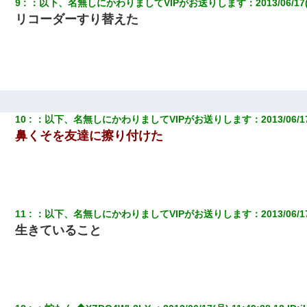
9
：
以下、名無しにかわりましてVIPがお送りします
：
2013/06/17
テレワーク上司「会議中はカメラ付けろ！」女社員「え、事前連
リコーダーすり替えた
絡無しは無理」上司「いいから付けろ！」→
【悲報】嫁がワイのこと嫌いっぽいから単身赴任した結果
ＤＮＡ検査『血縁関係０％』旦那「やっぱり托卵だったんだ…」
嫁「本当に身に覚えがない」「なにかの間違いだ！取り違え
だ！」→ 嫁「あっ」
10
：
以下、名無しにかわりましてVIPがお送りします
：
2013/06/1
鼻くそを友達に擦り付けた
【報告者がキチ】嫁「妊娠した」俺『それじゃあ皆に祝ってもら
おう』友人達を家に連れ帰ってホームパーティー→俺『皆に祝え
てもらえて良かったな！』→
医者「糖尿病で余命1年です」 ワイ「知らんわｗどうせ死ぬなら
食べる量増やすわｗ」→結果ｗｗｗｗｗ
11
：
以下、名無しにかわりましてVIPがお送りします
：
2013/06/1
生きていること
【まぬけ】夫「離婚だ！」私「わかった。で？」夫「慰謝料
だ！」私「いいけど弁護士通して。私も請求する」夫「」
嫁が弁護士を連れてきて「悪いと思うなら慰謝料を払って離婚し
ろ」→ 俺「完全に恐喝になってますね」「お前、これが詐欺だっ