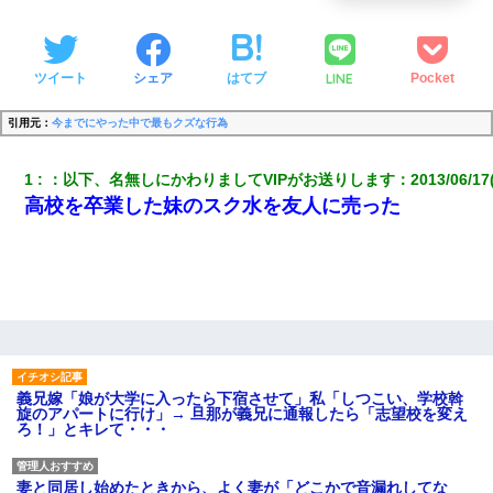
LINE
ツイート
シェア
はてブ
Pocket
引用元：
今までにやった中で最もクズな行為
1
：
以下、名無しにかわりましてVIPがお送りします
：
2013/06/17
高校を卒業した妹のスク水を友人に売った
義兄嫁「娘が大学に入ったら下宿させて」私「しつこい、学校斡
旋のアパートに行け」→ 旦那が義兄に通報したら「志望校を変え
ろ！」とキレて・・・
妻と同居し始めたときから、よく妻が「どこかで音漏れしてな