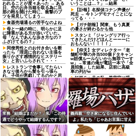
われることが度々あった → ある
いうことは…？」→結果
日、空のお弁当箱を取る為に旦
【訃報】名探偵コナン声優が
那の鞄を開けた時に、衝撃のブ
死去 → 今トンデモナイことにな
ツを発見してしまう…
ってる・・・
食器売場通るの苦手なのよね
【ガチ朗報】関東、もう真夏
母と一緒の時に、明らかに足
の暑さが終わるかも他
に障害がある方が歩いていた。
スタンミ「ジャングリア行っ
母「なんであんな歩き方なの？
てきたんだけどほんとーーーに
ふざけてるの？」
おもんない！！！！」
同僚男性とのお付き合いを断
【仰天】女ディレクター「老
ったら「理屈に合わない主張を
舗町中華の弁当500個ドタキャン
振りかざす感情的なヒステリー
w賠償ルールないから無罪でーす
女」と言いふらされて・・・
w」→常連の俺が電話一本で「全
レストランで食事してたらい
員招集」した結果、店前に高級
きなり後ろから髪を引っ張ら
車の列がw
れ、子供が悪戯してるのかと思
妊娠５ヶ月の私、義実家に呼
い注意しようと振り向こうとし
ばれて行ってきた。治療を経て
たら耳元でハサミの音がした！...
妊娠５ヶ月になった義妹を引き
姉は馬鹿。初めて外走ってガ
合いに出され、トメから放たれ
ソスタに給油に行った時に車体
た「耳を疑う理不尽すぎる一
やガラスにガソリンかけるレベ
言」に愕然←妊娠時期の操作と
ルの馬鹿
か超能力者かよ
私には車いすの友人がいるん
日頃から「泥棒の9割は韓国
常務「結婚はまだか？」私「この待
義両親「空き家になるし住んでいい
だけど、無給で尽くすことに疲
人」と嫌韓発言を繰り返すト
れてしまった。自分のええかっ
メ！冬ソナにハマり私のヨン様
遇でどうやって結婚するんです？」
よ」私たち「じゃあお言葉に甘え
こしいで、自分が潰れそう
グッズを勝手に持ち出したの
→飲み会で本音を返したら場が静ま
て…」→引っ越した途端、予想外の
で、トメ自身の「あの自論」で
妻の実家の前を通ると庭に大
撃退したったｗｗ←矛盾だらけ
り返って…
出来事が待っていて…
きな穴が。びっくりして近寄る
のトメにブーメラン刺さりまく