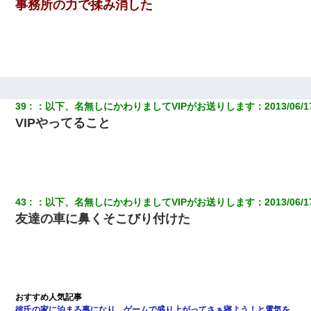
事務所の力で揉み消した
39
：
以下、名無しにかわりましてVIPがお送りします
：
2013/06/1
VIPやってること
43
：
以下、名無しにかわりましてVIPがお送りします
：
2013/06/1
友達の車に鼻くそこびり付けた
彼氏の家に泊まる事になり、ゲームで盛り上がってさぁ寝よう！と電気を