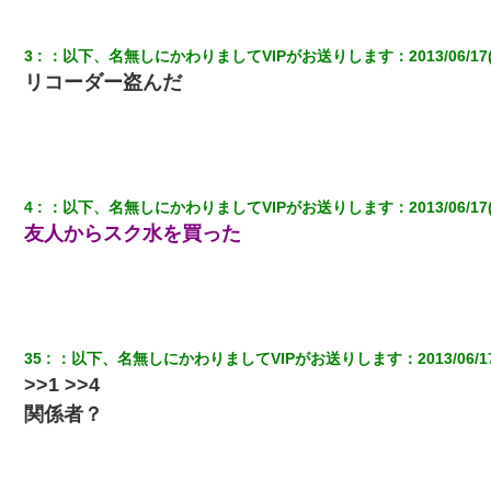
【衝撃】ある工場に配属すると、女の人がみんな退職してしま
う。会社「仕事がハードだし田舎で娯楽も少ないからキツイの
3
：
以下、名無しにかわりましてVIPがお送りします
：
2013/06/17
か…」→ 実際は違った
リコーダー盗んだ
童貞俺、宅飲みした女友達2人を家に泊めた結果ｗｗｗｗｗｗ
デパートの外商『私さんだと名乗る女が、ツケで宝石を買おうと
していて…』私「！？」→ 翌日。ママ友たちの様子が微妙におか
しくなり・・・
4
：
以下、名無しにかわりましてVIPがお送りします
：
2013/06/17
友人からスク水を買った
近所のお寺に住み込みで手伝いしてる知的障害のオッサンがい
た。ある日、オッサンが火かき棒を持って顔を真っ赤にしながら
走り回っていて…
居酒屋にて。兄の紹介者「お酒飲みなって」私「未成年なので無
35
：
以下、名無しにかわりましてVIPがお送りします
：
2013/06/1
理です！」酷すぎるワードの連発で、耐えきれず店員に5千円を渡
>>1 >>4
し「お勘定です。逃がして下さい」その後、録音内容を父に聞か
せたら...
関係者？
上司「何なの、この書類！！」私「あの‥」上司「今は私が話し
てるの！」私「ですから」上司「黙って聞きなさい！」私「それ
は」上司「言い訳しない！」→結果ｗｗｗｗｗ