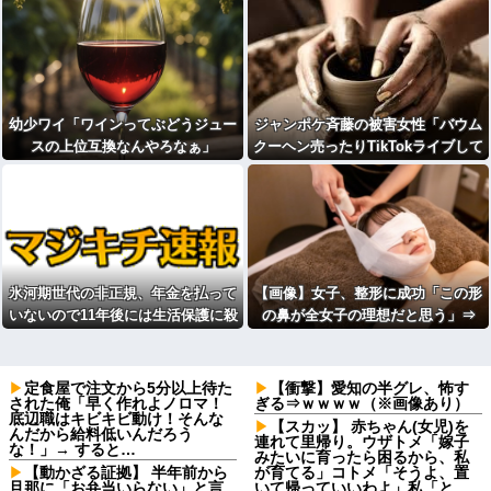
幼少ワイ「ワインってぶどうジュー
ジャンポケ斉藤の被害女性「バウム
スの上位互換なんやろなぁ」
クーヘン売ったりTikTokライブして
てムカついたから示談しなかった」
氷河期世代の非正規、年金を払って
【画像】女子、整形に成功「この形
いないので11年後には生活保護に殺
の鼻が全女子の理想だと思う」⇒
到、どうすんのこれ
定食屋で注文から5分以上待た
【衝撃】愛知の半グレ、怖す
された俺「早く作れよノロマ！
ぎる⇒ｗｗｗｗ（※画像あり）
底辺職はキビキビ動け！そんな
【スカッ】 赤ちゃん(女児)を
んだから給料低いんだろう
連れて里帰り。ウザトメ「嫁子
な！」→ すると…
みたいに育ったら困るから、私
【動かざる証拠】 半年前から
が育てる」コトメ「そうよ、置
旦那に「お弁当いらない」と言
いて帰っていいわよ」私「と、