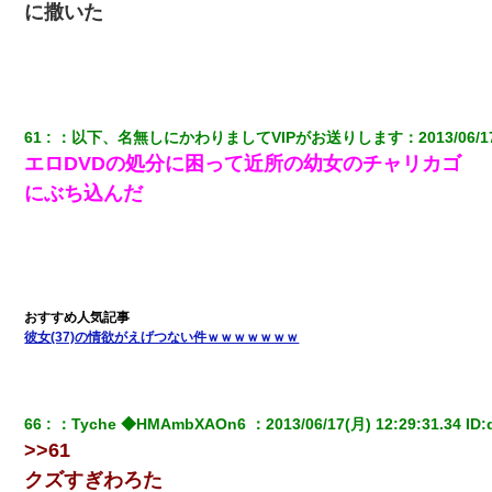
に撒いた
61
：
以下、名無しにかわりましてVIPがお送りします
：
2013/06/1
エロDVDの処分に困って近所の幼女のチャリカゴ
にぶち込んだ
彼女(37)の情欲がえげつない件ｗｗｗｗｗｗｗ
66
：
Tyche ◆HMAmbXAOn6 
：
2013/06/17(月) 12:29:31.34
 ID:
>>61
クズすぎわろた