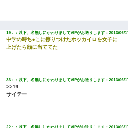
反論をしてみた
彼にプロポーズされたんだけど、実は資産家だと知って婚約破棄
した。B子「A男くんと別れたって本当？私が付き合ってもい
い？」
19
：
以下、名無しにかわりましてVIPがお送りします
：
2013/06/1
【考察】兄嫁急死の1年後、兄が引越すというので手伝いに行った
中学の時ち●こに擦りつけたホッカイロを女子に
ら下着が入った引き出しの奥にとんでもないモノを見つけた
上げたら顔に当ててた
彼氏の家に泊まる事になり、ゲームで盛り上がってさぁ寝よう！
と電気を消すとミシッって音が…彼「ちょっと待ってて」→勢い
よくドアを開けるとなんと…
33
：
以下、名無しにかわりましてVIPがお送りします
：
2013/06/1
小学生の息子が急に様子がおかしくなった。私「理由を聞いても
『わかんない！』って怒鳴り付けてくるし、困っってる」旦那
>>19
「話してみるよ」→ 後日・・・
サイテー
22歳の頃、父に36歳の男性とお見合いをしてくれと頼まれた。父
の親会社の経営者の息子さんだったので、父も喜んで私の写真を
送ったんだが→
彼女にプロポーズしてOK貰った俺、告げられた結婚条件にブチ切
22
：
以下、名無しにかわりましてVIPがお送りします
：
2013/06/1