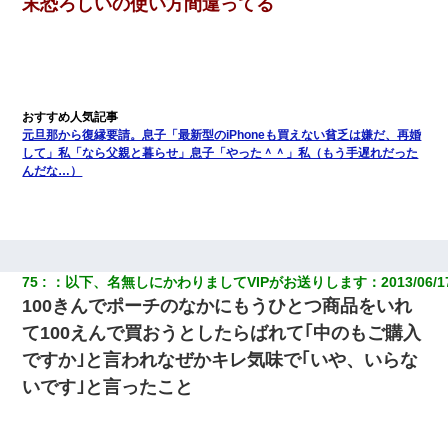
末恐ろしいの使い方間違ってる
元旦那から復縁要請。息子「最新型のiPhoneも買えない貧乏は嫌だ、再婚
して」私「なら父親と暮らせ」息子「やった＾＾」私（もう手遅れだった
んだな…）
75
：
以下、名無しにかわりましてVIPがお送りします
：
2013/06/1
100きんでポーチのなかにもうひとつ商品をいれ
て100えんで買おうとしたらばれて｢中のもご購入
ですか｣と言われなぜかキレ気味で｢いや、いらな
いです｣と言ったこと