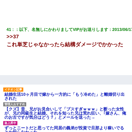
41
：
以下、名無しにかわりましてVIPがお送りします
：
2013/06/1
>>37
これ単芝じゃなかったら結構ダメージでかかった
結婚生活10ヶ月目で嫁から一方的に「もう冷めた」と離婚切り出
された
【クズ】昔、兄がお見合いして「ブスすぎｗｗｗ」と断った女性
が、兄の同級生と結婚。それを知った兄は荒れ狂い、｢嫁さん、俺
のお古ですが気分はどう？」とメールを送った→
ずっとニートだと思ってた同居の義弟が投資で旦那より稼いでる