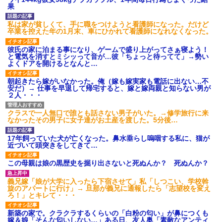
果
私は家が貧しくて、手に職をつけようと看護師になった。だけど
卒業を控えた年の1月末、車にひかれて看護師になれなくなった。
彼氏の家に泊まる事になり、ゲームで盛り上がってさぁ寝よう！
と電気を消すとミシッって音が…彼「ちょっと待ってて」→勢い
よくドアを開けるとなんと…
朝起きたら嫁がいなかった。俺（嫁も嫁実家も電話に出ない…不
安だ）→ 仕事を早退して帰宅すると、嫁と嫁両親と知らない男が
２人・・・
クラスで一人無口で誰とも話さない男子がいた。→修学旅行に来
なかったその男子に女子達がお土産を渡した。5分後…
17年飼っていた犬が亡くなった。鼻水垂らし嗚咽する私に、猫が
近づいて頭突きをしてきて…
この母親は娘の黒歴史を掘り出さないと死ぬんか？ 死ぬんか？
義兄嫁「娘が大学に入ったら下宿させて」私「しつこい、学校斡
旋のアパートに行け」→ 旦那が義兄に通報したら「志望校を変え
ろ！」とキレて・・・
新築の家で。クラクラするくらいの「白粉の匂い」が鼻につくも
嫁＆娘「そんな匂いしない…」ある日、友人奥「素敵なアンティ