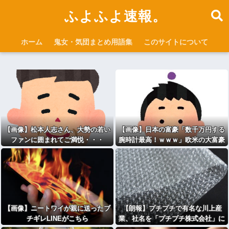
ふよふよ速報。
ホーム
鬼女・気団まとめ用語集
このサイトについて
【画像】松本人志さん、大勢の若い
【画像】日本の富豪「数千万円する
ファンに囲まれてご満悦・・・
腕時計最高！ｗｗｗ」欧米の大富豪
「…」
【画像】ニートワイが親に送ったブ
【朗報】プチプチで有名な川上産
チギレLINEがこちら
業、社名を「プチプチ株式会社」に
変更wwwww