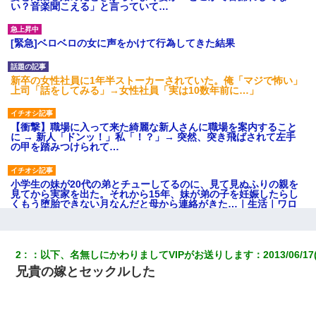
い？音楽聞こえる」と言っていて…
[緊急]ベロベロの女に声をかけて行為してきた結果
新卒の女性社員に1年半ストーカーされていた。俺「マジで怖い」
上司「話をしてみる」→女性社員「実は10数年前に…」
【衝撃】職場に入って来た綺麗な新人さんに職場を案内すること
に → 新人「ドンッ！」私「！？」→ 突然、突き飛ばされて左手
の甲を踏みつけられて…
小学生の妹が20代の弟とチューしてるのに、見て見ぬふりの親を
見てから実家を出た。それから15年、妹が弟の子を妊娠したらし
くもう堕胎できない月なんだと母から連絡がきた…｜生活｜ワロ
タあんてな
今日夫の実家に泊ったんだけど、朝起きたら股間がなんかモッコ
2
：
以下、名無しにかわりましてVIPがお送りします
：
2013/06/17
リしてた
兄貴の嫁とセックルした
【悲報】お風呂で父親と姉が完全に行為してるんだが...