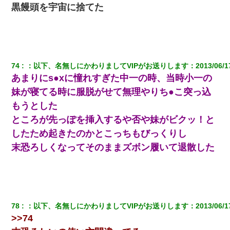
黒饅頭を宇宙に捨てた
74
：
以下、名無しにかわりましてVIPがお送りします
：
2013/06/1
あまりにs●xに憧れすぎた中一の時、当時小一の
妹が寝てる時に服脱がせて無理やりち●こ突っ込
もうとした
ところが先っぽを挿入するや否や妹がビクッ！と
したため起きたのかとこっちもびっくりし
末恐ろしくなってそのままズボン履いて退散した
78
：
以下、名無しにかわりましてVIPがお送りします
：
2013/06/1
>>74