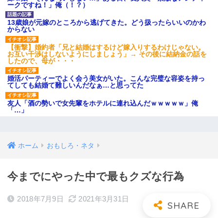
ークですね！」俺（！？）
13歳娘が元嫁のところから逃げてきた。どう扱ったらいいのかわ
からない
【衝撃】婚約者「兄と結婚はするけど嫁入りするわけじゃない。
お互い干渉はしないようにしましょう」→ その後に結納金の話を
したので、母が・・・
婚活パーティーでよく会う美女がいた。こんな完璧な容姿を持っ
てしても結婚て難しいんだなぁ…と思ってた
友人「酒の勢いで女先輩をホテルに連れ込んだｗｗｗｗｗ」俺
「…」
ホーム
おもしろ・ネタ
今までにやった中で最もクズな行為
2018年7月9日
2021年3月31日