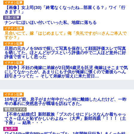
げえええええｗｗｗｗｗｗｗｗ
ｗｗｗ
【画像】女上司(30)「終電なくなったね…部屋くる？」ワイ「行
きます！」
【愕然】白のクラウン俺氏、
高速道路左車線を制限速度で走
った結果wwwwwwwwwwww
ナンパにほいほい付いていった私、地獄に落ちる
百年の恋12-899 食べた量を
張り合ってくる
見合いにて。嫁「はじめまして」俺「失礼ですが○○さんご本人で
【悲報】佐藤輝明・・・２軍
すか？」
でも盛大にやらかす←あまり悲
しませないでくれ
旦那の元カノをSNSで探して写真を保存して顔面評価スレで写真
を晒してた。ほとんどがブスという評価の中で二人ほど意外に好
評価で苦々しく思った
【戦争】不妊の俺嫁に弟嫁が2日間4歳児を託児 俺嫁はそこまで気
にしてなかったが、あまりにも子供が俺嫁に懐くので最後らへん
顔引きつってた → そして弟嫁が迎えに来た翌日…
10年ほど前、息子がまだ年中だった時に離婚したんだけど、一昨
年の暮れに突然息子が職場を訪ねてきた。
【不幸な結婚式】新郎親族「ブスのくせにドレスなんか着ちゃっ
てさ～ほんと恥ずかしいわよね～（大声」新郎両親「！！！（土
下座」→ 結果・・・
ワイ144kg彼女98kgデブカップル、1年間毎日行為しまくった結