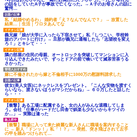
【画像】令和最新版のあのち
ｗｗｗｗｗｗ
の話をしていたA子が事故で亡くなった。→Ａ子のお母さんの話に
ゃん、可愛過ぎてワイらにブッ
コトメの結婚式で、知らない
驚愕…
刺さりまくりw w w w w w
間にお祝いの歌を弾き語りする
ワイの妻(35)、町内会の掃除か
事になってた
私「結婚やめるわ」 婚約者「え？なんでなんで？」 → 放置した
ら汗だくで帰宅ｗｗｗｗｗｗ
旦那の同僚女が旦那の元カ
結果…｜生活｜ワロタあんてな
ハードオフに売っていた4万
ノ。なのにしょっちゅうペアで
4000円のフィギュアがヤバすぎ
仕事してて遅くまで残業したり
義兄嫁「娘が大学に入ったら下宿させて」私「しつこい、学校斡
るｗｗｗｗｗｗ「こんな高い
二人で出張に行ったり。なんで
旋のアパートに行け」→ 旦那が義兄に通報したら「志望校を変え
の？ｗｗ」「逆に超安い」
「今度の出張は一人で行く」っ
ろ！」とキレて・・・
て嘘つくのかな
私「ちょっと、人の家の金庫
触らないでよ！」キチママ『そ
休んだ翌日、先輩パートに申
隣の部屋の住民の母親、オートロックを突破してマンションに入
こに金庫があったから、開けて
し送りあるかと確認したらいき
り込んできたみたいで、ずっとドアの前で喚いてて滅茶苦茶うる
みようとしただけ☆』義兄「泥
なりキレられた。このパートの
さかった。
は出てけ！二度と来るな！」結
性格悪くないか？
果・・・
【速報】専門家「イオンモー
私「初めて飲む味だけどなん
ル熊本の爆心地に”こんなも
嫁に不倫されたから嫁と不倫相手に1000万の慰謝料請求した
のお茶？」彼「ちっ！」私「」
の”があったんだけど…」
【GIF】JSのカンチョーワロ
主な税金の成り立ちを調べて
彼女(美人女医)にネックレスをプレゼント。「こんな安物を渡すく
タ
みたよ
らいなら、渡さないほうがマシだからね」→ ６０万したと話した
ら・・・
後続車にクラクションを鳴ら
され彼氏が逆切れ。「何クラク
ション鳴らしてんだ！降りてこ
【衝撃】ある工場に配属すると、女の人がみんな退職してしま
いよ！」と怒鳴りだし...
う。会社「仕事がハードだし田舎で娯楽も少ないからキツイの
か…」→ 実際は違った
【衝撃】報酬100万円超の治験
募集がこちらｗｗｗｗｗ(※画像
あり)
【衝撃】職場に入って来た綺麗な新人さんに職場を案内すること
に → 新人「ドンッ！」私「！？」→ 突然、突き飛ばされて左手
【ネット騒然】惨殺されたタ
の甲を踏みつけられて…
ワマン頂き女子のこの動画、す