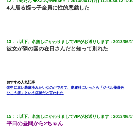
12
：
蛇たん ◆XZDQ4Wb3hY 
：
2013/06/17(月) 11:49:38.12
 ID:
i
て知ってる？」
4人居る姪っ子全員に性的悪戯した
父が他界→父のフリン相手『どうか相続を放棄して下さい、昔の
ことは謝ります。ごめんなさい…』私「お子さんはフリン略奪婚
って知ってるの？」相手『 』結果→
13
：
以下、名無しにかわりましてVIPがお送りします
：
2013/06/1
夫に癌の余命宣告。その闘病中に長女から信じられない言葉を受
けた
彼女が隣の国の在日さんだと知って別れた
婚活パーティーでよく会う美女がいた。こんな完璧な容姿を持っ
てしても結婚て難しいんだなぁ…と思ってた
とっさに女児を捕まえたら変質者扱いされた。母親「あっち行っ
てよ！気持ち悪い！（ｼｯｼｯ」→ 後日、俺を見つけた母親がすっ飛
体中に赤い蕁麻疹みたいなのができて、皮膚科にいったら「ジベル薔薇色
んできて・・・
ひこう疹」という症状だと言われた
嫁の妹（26歳）がずっとウチに泊まりに来た結果→俺がヤバイｗ
ｗｗｗｗｗｗｗ
15
：
以下、名無しにかわりましてVIPがお送りします
：
2013/06/1
平日の昼間から2ちゃん
転職先が決まったので退職の意思を伝えたら。上司「無責任」
「簡単には辞めさせない」私（どうせ辞めるし…）→ 思いっきり