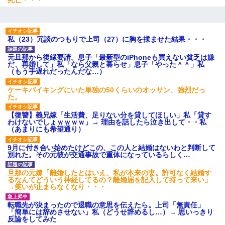
死亡・・・
私（23）冗談のつもりで上司（27）に胸を揉ませた結果・・・
元旦那から復縁要請。息子「最新型のiPhoneも買えない貧乏は嫌
だ、再婚して」私「なら父親と暮らせ」息子「やった＾＾」私
（もう手遅れだったんだな…）
ケーキバイキングにいた単独の50くらいのオッサン、強烈だっ
た。
【復讐】義兄嫁「生活費、足りない分を貸してほしい」私「貸す
わけないでしょｗｗｗｗ」→ 理由を話したら泣き出して・・私
（あまりにも希望通り）
9月に付き合い始めたけどこの、この人と結婚はないわと判断して
別れた。その元彼が交通事故で重体になっているらしく…
旦那の元嫁「離婚したとはいえ、私が本来の妻。許可なく結婚す
るなんてどういう神経してるの？離婚届を記入して持って来い」
→笑いが止まらなくなり・・・
転職先が決まったので退職の意思を伝えたら。上司「無責任」
「簡単には辞めさせない」私（どうせ辞めるし…）→ 思いっきり
反論をしてみた