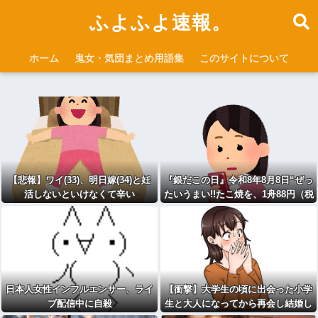
ふよふよ速報。
ホーム
鬼女・気団まとめ用語集
このサイトについて
【悲報】ワイ(33)、明日嫁(34)と妊
『銀だこの日』令和8年8月8日“ぜっ
活しないといけなくて辛い
たいうまい!!たこ焼を、1舟88円（税
込）で販売へ
日本人女性インフルエンサー、ライ
【衝撃】大学生の頃に出会った小学
ブ配信中に自殺
生と大人になってから再会し結婚し
た男、めちゃくちゃ叩かれてしまう