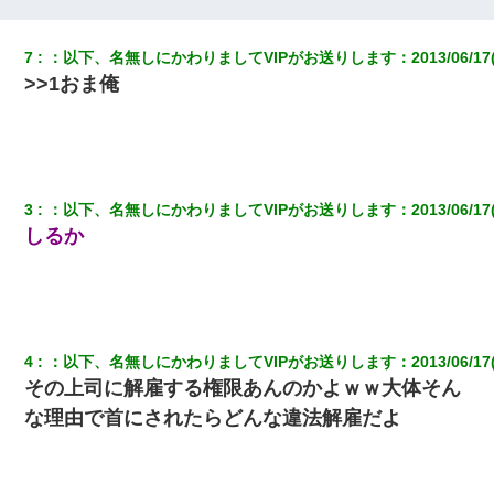
妊娠中に「おいこのブタ女！てめー席譲れ！」と絡まれ腹を殴る
7
：
以下、名無しにかわりましてVIPがお送りします
：
2013/06/17
真似された。泣きながら夫に話すと一年後に…
>>1おま俺
17年飼っていた犬が亡くなった。鼻水垂らし嗚咽する私に、猫が
近づいて頭突きをしてきて…
【GJ!】会社から帰宅中、広い駐車場にエンジンかけっ放しの車を
3
：
以下、名無しにかわりましてVIPがお送りします
：
2013/06/17
発見。しかも「ヒィ～」みたいな声も聞こえてきたので気になっ
て近寄ったら女の子がおっさんの下敷きになってた
しるか
【悲報】嫁がワイのこと嫌いっぽいから単身赴任した結果
13歳娘が元嫁のところから逃げてきた。どう扱ったらいいのかわ
からない
4
：
以下、名無しにかわりましてVIPがお送りします
：
2013/06/17
その上司に解雇する権限あんのかよｗｗ大体そん
な理由で首にされたらどんな違法解雇だよ
男だけどリベンジポノレノの被害者になって未だに人生が立ち直
せない
夫の友達がBBQを定期的に開催して夫婦で参加してたんだけど、