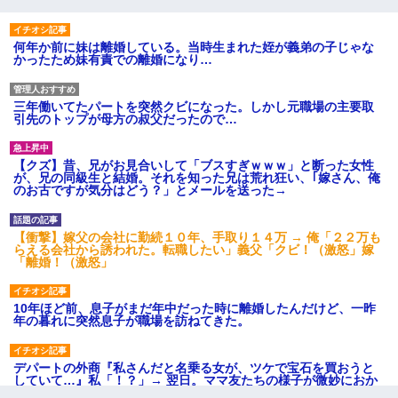
何年か前に妹は離婚している。当時生まれた姪が義弟の子じゃな
かったため妹有責での離婚になり…
三年働いてたパートを突然クビになった。しかし元職場の主要取
引先のトップが母方の叔父だったので…
【クズ】昔、兄がお見合いして「ブスすぎｗｗｗ」と断った女性
が、兄の同級生と結婚。それを知った兄は荒れ狂い、｢嫁さん、俺
のお古ですが気分はどう？」とメールを送った→
【衝撃】嫁父の会社に勤続１０年、手取り１４万 → 俺「２２万も
らえる会社から誘われた。転職したい」義父「クビ！（激怒」嫁
「離婚！（激怒」
10年ほど前、息子がまだ年中だった時に離婚したんだけど、一昨
年の暮れに突然息子が職場を訪ねてきた。
デパートの外商『私さんだと名乗る女が、ツケで宝石を買おうと
していて…』私「！？」→ 翌日。ママ友たちの様子が微妙におか
しくなり・・・