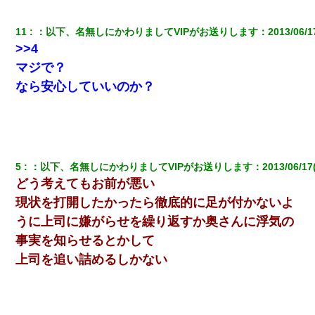
女性側のリーダーみたいな人に「BBQは友達とやりなよ！」と言
われて…
11
：
以下、名無しにかわりましてVIPがお送りします
：
2013/06/1
>>4
【ワロタ】姉から「肉食系14才、乳丸出し、毛はうっすら生えか
け」というタイトルで画像が送られてきた
マジで？
なら安心していいのか？
私は家が貧しくて、手に職をつけようと看護師になった。だけど
卒業を控えた年の1月末、車にひかれて看護師になれなくなった。
宅飲みで女友達の乳を見てしまった・・・
5
：
以下、名無しにかわりましてVIPがお送りします
：
2013/06/17
どう考えてもお前が悪い
日曜日、会社の窓を見ると同僚の姿。俺（あれ？ディズニーシー
じゃ？）→俺電話「今何してんの？」同僚「シーで並んでるこ
現状を打開したかったら徹底的に足が付かないよ
と！」俺「会社にいない？」→次の瞬間、すごい鳥肌が立った
うに上司に嫌がらせを繰り返すか奥さんに浮気の
事実を知らせるとかして
書店「息子さんが万引きしました」私「はっ？(息子目の前にいる
し…)うちの子ではないので迎えに行きません」→息子を名乗って
上司を追い詰めるしかない
た人物の正体が判明するも・・・
ナンパにほいほい付いていった私、地獄に落ちる