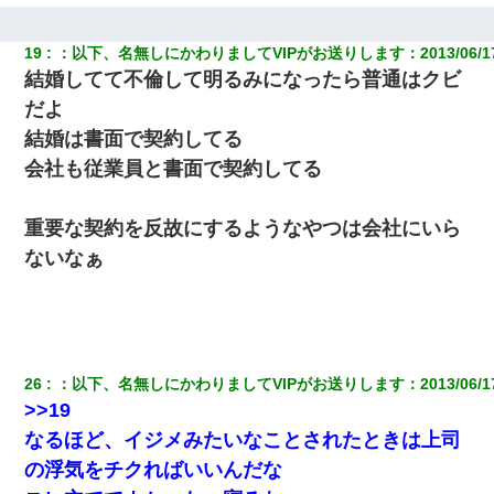
32歳ワイ、34歳の可愛い女と付き合うも現実を知ってしまい無事
死亡・・・
19
：
以下、名無しにかわりましてVIPがお送りします
：
2013/06/1
結婚してて不倫して明るみになったら普通はクビ
妻と同居し始めたときから、よく妻が「どこかで音漏れしてな
だよ
い？音楽聞こえる」と言っていて…
結婚は書面で契約してる
会社も従業員と書面で契約してる
嫁に不倫されたから嫁と不倫相手に1000万の慰謝料請求した
重要な契約を反故にするようなやつは会社にいら
ないなぁ
26
：
以下、名無しにかわりましてVIPがお送りします
：
2013/06/1
>>19
なるほど、イジメみたいなことされたときは上司
の浮気をチクればいいんだな