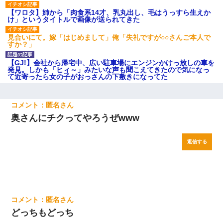
【ワロタ】姉から「肉食系14才、乳丸出し、毛はうっすら生えか
け」というタイトルで画像が送られてきた
見合いにて。嫁「はじめまして」俺「失礼ですが○○さんご本人で
すか？」
【GJ!】会社から帰宅中、広い駐車場にエンジンかけっ放しの車を
発見。しかも「ヒィ～」みたいな声も聞こえてきたので気になっ
て近寄ったら女の子がおっさんの下敷きになってた
匿名
奥さんにチクってやろうぜwww
返信する
匿名
どっちもどっち