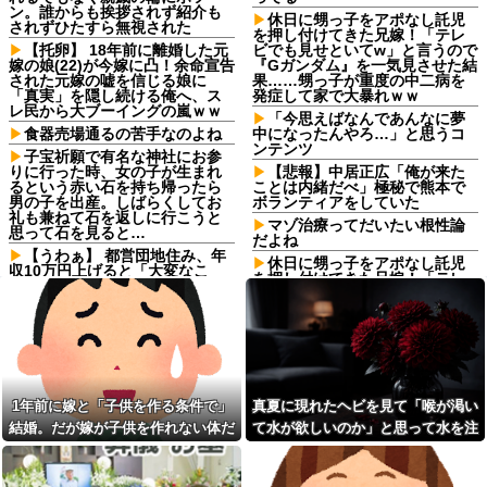
ン。誰からも挨拶されず紹介も
休日に甥っ子をアポなし託児
されずひたすら無視された
を押し付けてきた兄嫁！「テレ
【托卵】 18年前に離婚した元
ビでも見せといてw」と言うので
嫁の娘(22)が今嫁に凸！余命宣告
『Gガンダム』を一気見させた結
された元嫁の嘘を信じる娘に
果……甥っ子が重度の中二病を
「真実」を隠し続ける俺へ、ス
発症して家で大暴れｗｗ
レ民から大ブーイングの嵐ｗｗ
「今思えばなんであんなに夢
食器売場通るの苦手なのよね
中になったんやろ…」と思うコ
ンテンツ
子宝祈願で有名な神社にお参
りに行った時、女の子が生まれ
【悲報】中居正広「俺が来た
るという赤い石を持ち帰ったら
ことは内緒だべ」極秘で熊本で
男の子を出産。しばらくしてお
ボランティアをしていた
礼も兼ねて石を返しに行こうと
マゾ治療ってだいたい根性論
思って石を見ると…
だよね
【うわぁ】 都営団地住み、年
休日に甥っ子をアポなし託児
収10万円上げると「大変なこ
を押し付けてきた兄嫁！「テレ
と」になるｗｗｗｗｗｗｗ
ビでも見せといてw」と言うので
従姉妹「条件のいい男が全然
『Gガンダム』を一気見させた結
いない！」私「理想が高すぎる
果……甥っ子が重度の中二病を
んじゃ…？」→婚活の愚痴を聞
発症して家で大暴れｗｗ
き続けた結果…
【画像】家入レオさん、想像
おっさんバイトが何も言わず
以上にヤバいことになってる…
辞めた。労働局「パワハラの通
多分想像の何倍以上もヤバいｗ
1年前に嫁と「子供を作る条件で」
真夏に現れたヘビを見て「喉が渇い
報がありました」俺「えっ、教
ｗｗｗｗｗｗｗｗｗｗｗｗｗ
育係は俺ですが…」→突然の聞
結婚。だが嫁が子供を作れない体だ
て水が欲しいのか」と思って水を注
休日に甥っ子をアポなし託児
き取り調査が始まり…
を押し付けてきた兄嫁！「テレ
と知ったので離婚へ。
いだ。ヘビは夢中で飲んで姿を消
なんで宝くじを並んでまで買
ビでも見せといてw」と言うので
し…
うの？宝くじなんて確率的に当
『Gガンダム』を一気見させた結