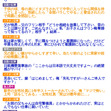
【驚愕】マチアプで会った外
相手がどんなパイプ持ってい
国人からまさかの『こう』言わ
るかも知れないのに…
れたんやがこれワイ詰み
子供の頃、母の弟にイタズラされてて中学に入ってから関係を持
高校３年生の女です。家が嫌
か？？？？？？？
ってしまった。拒絶したら「全部バラしてやる」と脅迫されたの
いすぎて家を出て現在養護施設
で両親に全部話した。
出張から帰ったら、嫁の顔が
で暮らしています
青ざめていた。俺「一体何があ
旦那の祖父が亡くなった。私
ったんだ？」嫁「…」→子供た
父が他界→父のフリン相手『どうか相続を放棄して下さい、昔の
「エプロン持って行った方がい
ちに話を聞くと…
ことは謝ります。ごめんなさい…』私「お子さんはフリン略奪婚
いよね」旦那「余計な出費すん
って知ってるの？」相手『 』結果→
ハードオフに売っていた4万
な。そんなもん買うなら今後一
4000円のフィギュアがヤバすぎ
切金を出さねぇぞ」私「え
るｗｗｗｗｗｗ「こんな高い
っ…」
私は家が貧しくて、手に職をつけようと看護師になった。だけど
の？ｗｗ」「逆に超安い」
卒業を控えた年の1月末、車にひかれて看護師になれなくなった。
主な税金の成り立ちを調べて
私「ちょっと、人の家の金庫
みたよ
触らないでよ！」キチママ『そ
兄の新しい嫁がやらかしすぎて辛い。当たり前のように実家や姪
こに金庫があったから、開けて
の幼稚園に来る
みようとしただけ☆』義兄「泥
は出てけ！二度と来るな！」結
果・・・
日航機墜落事故の「ここからは日本語で大丈夫ですよ〜」の絶望
感がヤバイ・・・
私「初めて飲む味だけどなん
のお茶？」彼「ちっ！」私「」
見合いにて。嫁「はじめまして」俺「失礼ですが○○さんご本人で
【GIF】JSのカンチョーワロ
すか？」
タ
後続車にクラクションを鳴ら
新卒の女性社員に1年半ストーカーされていた。俺「マジで怖い」
され彼氏が逆切れ。「何クラク
上司「話をしてみる」→女性社員「実は10数年前に…」
ション鳴らしてんだ！降りてこ
いよ！」と怒鳴りだし...
「お前の父ちゃんは自宅警備員」とかからかわれたけど、実はと
【衝撃】報酬100万円超の治験
んでもない仕事に就いていた
募集がこちらｗｗｗｗｗ(※画像
あり)