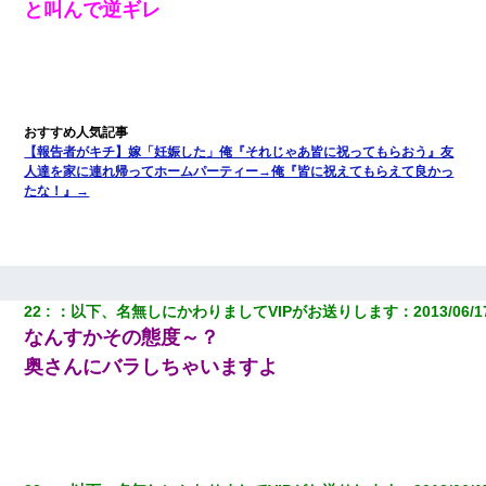
と叫んで逆ギレ
【報告者がキチ】嫁「妊娠した」俺『それじゃあ皆に祝ってもらおう』友
人達を家に連れ帰ってホームパーティー→俺『皆に祝えてもらえて良かっ
たな！』→
22
：
以下、名無しにかわりましてVIPがお送りします
：
2013/06/1
なんすかその態度～？
奥さんにバラしちゃいますよ