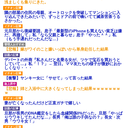
浅ましくも集りにきた。
隣の部屋の住民の母親、オートロックを突破してマンションに入
り込んできたみたいで、ずっとドアの前で喚いてて滅茶苦茶うる
さかった。
元旦那から復縁要請。息子「最新型のiPhoneも買えない貧乏は嫌
だ、再婚して」私「なら父親と暮らせ」息子「やった＾＾」私
（もう手遅れだったんだな…）
【悲報】嫁がワイのこと嫌いっぽいから単身赴任した結果
デパートの外商『私さんだと名乗る女が、ツケで宝石を買おうと
していて…』私「！？」→ 翌日。ママ友たちの様子が微妙におか
しくなり・・・
【衝撃】ヤンキー女に「サせて」って言った結果
【悲報】姉と入浴中に大きくなってしまった結果ｗｗｗｗｗｗｗ
ｗ
妻が亡くなったんだけど正直ガチで嬉しい
旦那が長男のDNA鑑定をしたら血縁関係0%だった。旦那「やっぱ
りウワキしてたんだな…」長男「俺は誰の子供なの？」長女・次
男「ウワキ女！」