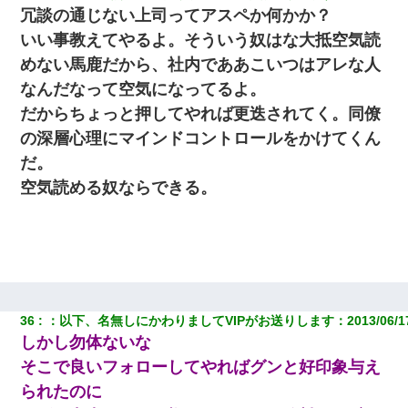
冗談の通じない上司ってアスペか何かか？
いい事教えてやるよ。そういう奴はな大抵空気読
めない馬鹿だから、社内でああこいつはアレな人
なんだなって空気になってるよ。
だからちょっと押してやれば更迭されてく。同僚
の深層心理にマインドコントロールをかけてくん
だ。
空気読める奴ならできる。
36
：
以下、名無しにかわりましてVIPがお送りします
：
2013/06/1
しかし勿体ないな
そこで良いフォローしてやればグンと好印象与え
られたのに