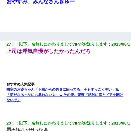
おやすみ、みんなさんきゅー
27
：
以下、名無しにかわりましてVIPがお送りします
：
2013/06/1
上司は浮気自慢がしたかったんだろ
隣室のお婆ちゃん「下階からの異臭に困ってる、今もすっごく臭い」私
「変だなあ～なにも臭わないよ」→ その後。警察『絶対に窓とドアを開け
ないで』
29
：
以下、名無しにかわりましてVIPがお送りします
：
2013/06/1
器がちいせいなあ