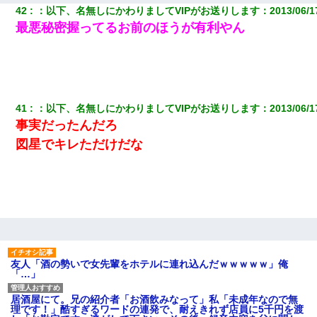
42
：
以下、名無しにかわりましてVIPがお送りします
：
2013/06/1
最悪秘密握ってるお前のほうが有利やん
41
：
以下、名無しにかわりましてVIPがお送りします
：
2013/06/1
事実だったんだろ
図星でキレただけだな
友人「酒の勢いで女先輩をホテルに連れ込んだｗｗｗｗｗ」俺
「…」
居酒屋にて。兄の紹介者「お酒飲みなって」私「未成年なので無
理です！」酷すぎるワードの連発で、耐えきれず店員に5千円を渡