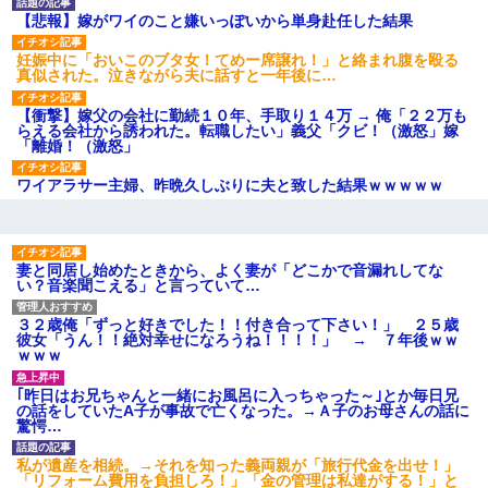
【ネット騒然】惨殺されたタ
【悲報】嫁がワイのこと嫌いっぽいから単身赴任した結果
ワマン頂き女子のこの動画、す
げえええええｗｗｗｗｗｗｗｗ
妊娠中に「おいこのブタ女！てめー席譲れ！」と絡まれ腹を殴る
ｗｗｗ
真似された。泣きながら夫に話すと一年後に…
【愕然】白のクラウン俺氏、
高速道路左車線を制限速度で走
【衝撃】嫁父の会社に勤続１０年、手取り１４万 → 俺「２２万も
った結果wwwwwwwwwwww
らえる会社から誘われた。転職したい」義父「クビ！（激怒」嫁
百年の恋12-899 食べた量を
「離婚！（激怒」
張り合ってくる
【悲報】佐藤輝明・・・２軍
ワイアラサー主婦、昨晩久しぶりに夫と致した結果ｗｗｗｗｗ
でも盛大にやらかす←あまり悲
しませないでくれ
妻と同居し始めたときから、よく妻が「どこかで音漏れしてな
い？音楽聞こえる」と言っていて…
３２歳俺「ずっと好きでした！！付き合って下さい！」 ２５歳
彼女「うん！！絶対幸せになろうね！！！！」 → ７年後ｗｗ
ｗｗｗ
｢昨日はお兄ちゃんと一緒にお風呂に入っちゃった～｣とか毎日兄
の話をしていたA子が事故で亡くなった。→Ａ子のお母さんの話に
驚愕…
私が遺産を相続。→それを知った義両親が「旅行代金を出せ！」
「リフォーム費用を負担しろ！」「金の管理は私達がする！」と