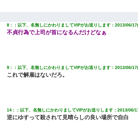
う。会社「仕事がハードだし田舎で娯楽も少ないからキツイの
か…」→ 実際は違った
【修羅場】彼女親「カスな家柄のヤツなんかと家族になるのはご
8
：
以下、名無しにかわりましてVIPがお送りします
：
2013/06/17
めんだ」俺「じゃあ別れます…」→ 彼女「なんで言い返してくれ
不貞行為で上司が首になるんだけどなぁ
なかったの？（泣」
転職先が決まったので退職の意思を伝えたら。上司「無責任」
「簡単には辞めさせない」私（どうせ辞めるし…）→ 思いっきり
反論をしてみた
9
：
以下、名無しにかわりましてVIPがお送りします
：
2013/06/17
【驚愕】私「今まで育てた分のお金返してね(冗談)」息子「はい、
これで解雇はないだろ。
3000万円」→数年後。私「妹が病気になったから援助して欲し
い」→
彼女にプロポーズしてOK貰った俺、告げられた結婚条件にブチ切
れて無事婚約破棄・・・
14
：
以下、名無しにかわりましてVIPがお送りします
：
2013/06/1
逆にゆすって殺されて見晴らしの良い場所で自白
私「まとめ買いして冷凍ストックしてる」Ａ「ずるい！クレク
レ！」私「なんでよ」Ａ「ケーチ！バーカ！」→ 後日、Ａ旦那が
凸してきた