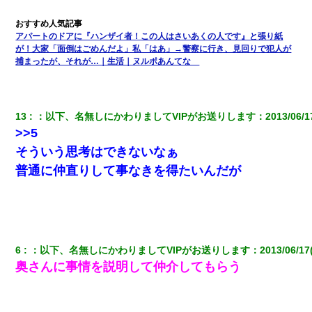
【悲報】お風呂で父親と姉が完全に行為してるんだが...
アパートのドアに『ハンザイ者！この人はさいあくの人です』と張り紙
が！大家「面倒はごめんだよ」私「はあ」→警察に行き、見回りで犯人が
スマホを与えられて、中学卒業する頃にはすっかり女叩きに洗脳
捕まったが、それが…｜生活｜ヌルポあんてな
された弟が、大学進学のために一人暮らししたいと言い出した。
結婚生活10ヶ月目で嫁から一方的に「もう冷めた」と離婚切り出
された
13
：
以下、名無しにかわりましてVIPがお送りします
：
2013/06/1
>>5
嘘をついてフリン旅行へ出かけた嫁→翌日、嫁「ただいま～」旦
そういう思考はできないなぁ
那「娘がシんだよ。何度も連絡したのに…」嫁「えっ」→なん
普通に仲直りして事なきを得たいんだが
と・・・
私「結婚やめるわ」 婚約者「え？なんでなんで？」 → 放置した
結果…｜生活｜ワロタあんてな
6
：
以下、名無しにかわりましてVIPがお送りします
：
2013/06/17
22歳の頃、父に36歳の男性とお見合いをしてくれと頼まれた。父
の親会社の経営者の息子さんだったので、父も喜んで私の写真を
奥さんに事情を説明して仲介してもらう
送ったんだが→
【衝撃】ある工場に配属すると、女の人がみんな退職してしま