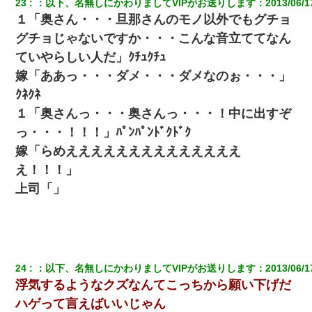
23
：
以下、名無しにかわりましてVIPがお送りします
：
2013/06/1
１「奥さん・・・旦那さんのモノ以外でもグチョ
グチョじゃないですか・・・こんな音立ててなん
ていやらしい人だ」ｸﾁｭｸﾁｭ
嫁「ああっ・・・ダメ・・・ダメなのぉ・・・」
ｸﾈｸﾈ
１「奥さんっ・・・奥さんっ・・・！中に出すぞ
っ・・・！！！」ﾊﾟﾝﾊﾟﾝﾄﾞｸﾄﾞｸ
嫁「らめええええええええええええええ
え！！！」
上司「」
24
：
以下、名無しにかわりましてVIPがお送りします
：
2013/06/1
浮気するようなクズなんてこっちから願い下げだ
ハゲって言えばいいじゃん