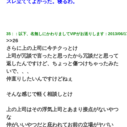
スレ立ててよかった。寝るわ。
35
：
以下、名無しにかわりましてVIPがお送りします
：
2013/06/1
>>26
さらに上の上司に今チクっとけ
上司が冗談で言ったと思ったから冗談だと思って
返したんですけど、ちょっと傷つけちゃったみた
いで、、、
仲直りしたいんですけどねぇ
そんな感じで軽く相談しとけ
上の上司はその浮気上司とあまり接点がないやつ
な
仲がいいやつだと庇われてお前の立場がヤバい