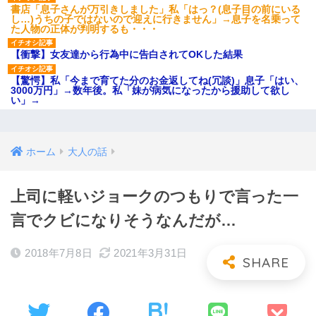
書店「息子さんが万引きしました」私「はっ？(息子目の前にいる
し…)うちの子ではないので迎えに行きません」→息子を名乗って
た人物の正体が判明するも・・・
【衝撃】女友達から行為中に告白されてOKした結果
【驚愕】私「今まで育てた分のお金返してね(冗談)」息子「はい、
3000万円」→数年後。私「妹が病気になったから援助して欲し
い」→
ホーム
大人の話
上司に軽いジョークのつもりで言った一
言でクビになりそうなんだが…
2018年7月8日
2021年3月31日