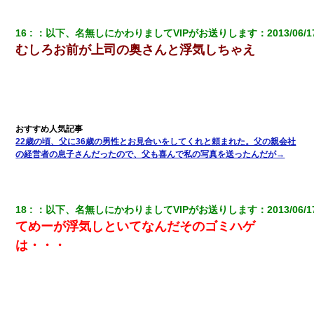
ケーキバイキングにいた単独の50くらいのオッサン、強烈だっ
た。
16
：
以下、名無しにかわりましてVIPがお送りします
：
2013/06/1
むしろお前が上司の奥さんと浮気しちゃえ
旦那の元嫁「離婚したとはいえ、私が本来の妻。許可なく結婚す
るなんてどういう神経してるの？離婚届を記入して持って来い」
→笑いが止まらなくなり・・・
見合いにて。嫁「はじめまして」俺「失礼ですが○○さんご本人で
すか？」
22歳の頃、父に36歳の男性とお見合いをしてくれと頼まれた。父の親会社
の経営者の息子さんだったので、父も喜んで私の写真を送ったんだが→
彼女(美人女医)にネックレスをプレゼント。「こんな安物を渡すく
らいなら、渡さないほうがマシだからね」→ ６０万したと話した
ら・・・
18
：
以下、名無しにかわりましてVIPがお送りします
：
2013/06/1
【衝撃】職場に入って来た綺麗な新人さんに職場を案内すること
てめーが浮気しといてなんだそのゴミハゲ
に → 新人「ドンッ！」私「！？」→ 突然、突き飛ばされて左手
の甲を踏みつけられて…
は・・・
私『貯金貯まったし、やっと家建てられるね！』夫「実家を二世
帯住宅にした。それに貯金使った」→私『離婚しよう』夫「え
っ」私『使った貯金はあげるから』→すると…