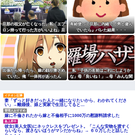
選する可能性は低いのに...
果……甥っ子が重度の中二病を
発症して家で大暴れｗｗ
保険屋のおばちゃんが苦手。
用事あって家に来てもらったら
人気女性配信者さん、全財産
ずっと自分の話ばかり3,4時間も
がバレる → 金額がヤバすぎるｗ
聞かされた
ｗｗｗｗｗ他
旦那の祖父が亡くなった。私「エプ
有給使って旦那に内緒で『男と遊ん
びわ食べたい。でも高い。い
映画デートの予定をドタキャ
ロン持って行った方がいいよね」旦
でいたら』バレた結果・・・
ちぢく食べたい。でも高い
ンされて、見てない映画のチケ
代を奢らされて、これはダメだ
那「余計な出費すんな。そんなもん
【復讐】 ある職業の人材を育
と思って別れたよ
成する高校に通ってたんだが、
買うなら今後一切金を出さねぇぞ」
体力ないヤツはイジメられて全
【悲劇】嫁と駆け落ちしたけ
私「えっ…」
寮制だから逃げ出すこともでき
ど体調崩して元サヤ希望…そり
なかった→あるイジっ子が自...
ゃないわwww
女「43億円注文して………キ
【あり？なし？】元彼との思
ャンセルっと！」←こいつの目
い出を、今の彼氏に捨てられ
的
た。でも別に彼を責めるつもり
出張から帰ったら、嫁の顔が青ざめ
私「子供の名前はこれにしようか
はない。未練あると思われたら
【怒報】国税庁「あのさぁ！
ていた。俺「一体何があったん
な」母「良いね！」→母「みんな聞
イヤだしね。でも無くなってコ
君らがちゃんと納税してくれな
ッソリ泣いてたらその光景を見
だ？」嫁「…」→子供たちに話を聞
いて！ヒントは花の名前よ！」→勝
いとこうなっちゃうけどどうす
られて
る？！」←これw w w w w w w
くと…
手に発表されて腹が立ち…
w
【画像】思わず保存したくな
る「笑える画像・最高な画像」
政府「増税」敵「増税すん
妻「ずっと好きだった人と一緒になりたいから、わかれてくださ
貼っていけｗｗｗｗｗ
な！増税メガネ！」→政府「減
い」→離婚後、娘と実家で生活してると…
税」敵「減税すんな！社会保障
【修羅場】不妊と判明した
どうなる！」
夫、前妻の娘に「実の子じゃな
い！」と訴えた結果ｗｗｗｗ
嫁に不倫されたから嫁と不倫相手に1000万の慰謝料請求した
【衝撃】若い女の子からする
「甘い匂い」の正体、まさか分
33歳くらいから太ったせいか
からないDTなんておらんよな？
加齢で＊が緩んだのかチョビッ
彼女(美人女医)にネックレスをプレゼント。「こんな安物を渡すく
よな？w w w w w w w w w w w
と漏れるようになった
らいなら、渡さないほうがマシだからね」→ ６０万したと話した
ら・・・