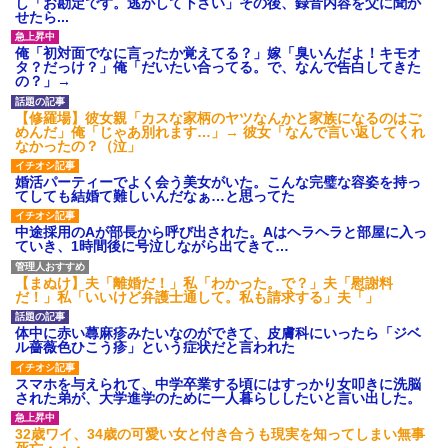
し「お勘定です。逃がして下さい」その後、録音内容を父に聞か
せたら...
俺「初対面でなに言ったか覚えてる？」嫁「臭いんだよ！キモオ
タ？だっけ？」俺「だいたい合ってる。で、なんで告白してきた
の？」→
【修羅場】彼女親「カスな家柄のヤツなんかと家族になるのはご
めんだ」俺「じゃあ別れます…」→ 彼女「なんで言い返してくれ
なかったの？（泣」
婚活パーティーでよく会う美女がいた。こんな完璧な容姿を持っ
てしても結婚て難しいんだなぁ…と思ってた
中途採用のAが部長から呼び出された。Aはヘラヘラと部屋に入っ
ていき、1時間後に号泣しながら出てきて…
【まぬけ】夫「離婚だ！」私「わかった。で？」夫「慰謝料
だ！」私「いいけど弁護士通して。私も請求する」夫「」
体中に赤い蕁麻疹みたいなのができて、皮膚科にいったら「ジベ
ル薔薇色ひこう疹」という症状だと言われた
スマホを与えられて、中学卒業する頃にはすっかり女叩きに洗脳
された弟が、大学進学のために一人暮らししたいと言い出した。
32歳ワイ、34歳の可愛い女と付き合うも現実を知ってしまい無事