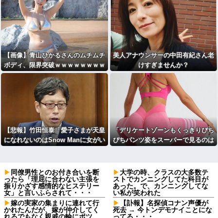
ｗｗｗｗｗ(※画像あり)
【画像】青山ひかるさんのムチムチ
美人アナウンサーの中田有紀さん老
ボディ、限界突破ｗｗｗｗｗｗｗｗ
けすぎませんか？
ｗｗｗｗ
【悲報】竹田恒泰「愛子さまが天皇
「デリケートゾーンもくっきりぴち
になれないのはSnow Manに女がい
ぴちパンツ姿をスーパーで見るのは
ないのと同じ」X民「養子案はSno
不快」発言に反論が殺到 [56763750
w Manに竹田恒泰が入るようなも
4]
の」
同僚男性とのお付き合いを断
大学の時、クラスの大多数テ
ったら「理屈に合わない主張を
ストでカンニングしてた科目が
振りかざす感情的なヒステリー
あった。で、カンニングしてな
女」と言いふらされて・・・
い私が笑われた
嫁の実家の集まりに連れて行
【訃報】名探偵コナン声優が
かれたんだが、嫁が仲介してく
死去 → 今トンデモナイことにな
れるでもなく親戚の輪にポツ
ってる・・・