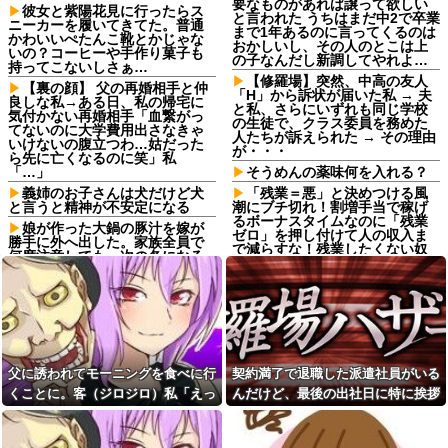
要なものがあれば譲って欲しい
彼女と紫陽花見に行ったらス
と言われた うちはまだ中2で卒業
ニーカーを履いてきてた。普通
まで1年あるのに言ってくるのは
かわいいぺたんこ靴とかじゃな
おかしいし、その人のとこは上
いの？コーヒーや手作り菓子も
の子なんだし新調してやれよ…
持ってこないしさぁ…
【修羅場】突然、中高の友人
【裏の顔】 父の再婚相手と仲
「H」から訴状が届いた私 → 夫
良しな私→ある日、私の帰宅に
と私、さらにいずれも同じ学校
気付かない再婚相手「血繋がっ
の生徒で、クラス委員を務めた
てないのに大学費用出さなきゃ
人たちが訴えられた → その理由
いけないの腹立つわ…姑だった
が・・・
ら先に亡くなるのに笑」私
「…」
そうめんの薬味何を入れる？
義姉のお子さんは犬だけど犬
「残業＝悪」と決めつける風
と言うと精神が不安定になる
潮にブチ切れ！割増手当で稼げ
るボーナスタイムなのに「残業
娘が作った大鍋の豚汁を嫁が
ゼロ」を押し付けて人の収入ま
勝手に外へ出した。家族全員で
で減らすな！残業したくない奴
何度注意しても、次の冬になる
は勝手に定時で帰ればいいだ
とまた…
ろ！！
今日から業務報告書の「庶
【朗報】乃木坂46・井上和、
務」っていう大項目が急に廃止
茶々役で堂々の大河デビュー
されたんだけど意味不明すぎる
「美しい」「迫力あった」
『あ～〇〇ねぇ～』みたいな
自分が勝手に恐怖を感じる事
言い回しが嫌い。彼女が言った
瞬間、イラッときて...
酒飲むのにガチで最高なチェ
父に誘われてモーニングを食べに行
契約満了で退職した派遣社員がいる
ーン店教えろwwwwwwwwww他
彼女が中古カードショップで
くことに。客（ジロジロ）私「えっ
んだけど、最後の出社日に特に挨拶
男に話しかけられた。いきなり
【ﾃﾞﾓﾃﾞﾓﾀﾞｯﾃ】忘年会で店予
何？」店員「見ての通りの状況なの
も菓子折りもなにもなく...
彼女の持ち歩いてたカードを品
約したけど、ほかの客とのダブ
定めしだしたらしく…
ルブッキングでこっちがキャン
で…」→まさかの対応をされて...
セルされそう。あと二日しかな