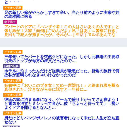
と・・・
兄の新しい嫁がやらかしすぎて辛い。当たり前のように実家や姪
の幼稚園に来る
アパートのドアに『ハンザイ者！この人はさいあくの人です』と
張り紙が！大家「面倒はごめんだよ」私「はあ」→警察に行き、
見回りで犯人が捕まったが、それが…｜生活｜ヌルポあんてな
三年働いてたパートを突然クビになった。しかし元職場の主要取
引先のトップが母方の叔父だったので…
ホテルに泊まったんだけど従業員が最悪だった。折角の旅行で何
故私が怒鳴られなきゃいけなかったのだ
妊娠中に「おいこのブタ女！てめー席譲れ！」と絡まれ腹を殴る
真似された。泣きながら夫に話すと一年後に…
彼氏の家に泊まる事になり、ゲームで盛り上がってさぁ寝よう！
と電気を消すとミシッって音が…彼「ちょっと待ってて」→勢い
よくドアを開けるとなんと…
男だけどリベンジポノレノの被害者になって未だに人生が立ち直
せない