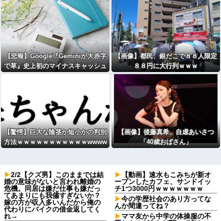
【悲報】Google『Geminiが大赤字
【画像】都民、銀だこで８８人限定
で草』史上初のマイナスキャッシュ
８８円に大行列ｗｗｗ
フローに陥る
【驚愕】巨大な陰茎か短小かの判別
【画像】後藤真希、自虐あいさつ
方法ｗｗｗｗｗｗｗｗｗｗｗwwww
「40歳おばさん」
2/2【クズ男】このままでは結
【動画】速水もこみちが新オ
婚の意味がないと言われ離婚の
ープンしたカフェ、サンドイッ
危機。同居は嫌だ仕事も嫌だっ
チ1つ3000円ｗｗｗｗｗｗｗ
てあまりにも我儘すぎないか？
今の学歴社会のあり方ってな
嫁の方が収入多いんだから俺の
んか間違ってね？
代わりにバイクの借金返してく
れ→
ママ友から中学の体操服の不