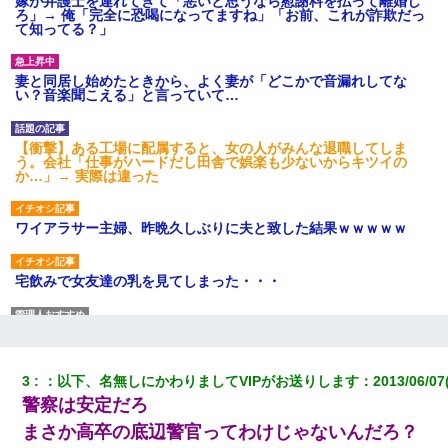
嫁が弁護士を連れてきて「悪いと思うなら慰謝料を払って離婚し
ろ」→ 俺「完全に恐喝になってますね」「お前、これが詐欺だっ
て知ってる？」
妻と同居し始めたときから、よく妻が「どこかで音漏れしてな
い？音楽聞こえる」と言っていて…
【衝撃】ある工場に配属すると、女の人がみんな退職してしま
う。会社「仕事がハードだし田舎で娯楽も少ないからキツイの
か…」→ 実際は違った
ワイアラサー主婦、昨晩久しぶりに夫と致した結果ｗｗｗｗｗ
宅飲みで女友達の乳を見てしまった・・・
さっき嫁から、「愛しています」ってメールが届いた。俺も「愛
してます」って送ったら
3
：
以下、名無しにかわりましてVIPがお送りします
：
2013/06/07
【身体で払わせて】女友達「ごめん、何も言わずにお金貸してく
警察は安定だろ
ださい……」俺「いいよ！いくら？」女友達「10万円ぐら
い……」俺「ほい！10万！」→
まさか高卒の底辺警官ってわけじゃないんだろ？