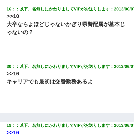
16
：
以下、名無しにかわりましてVIPがお送りします
：
2013/06/0
彼女にプロポーズしてOK貰った俺、告げられた結婚条件にブチ切
れて無事婚約破棄・・・
>>10
大卒ならよほどじゃないかぎり県警配属が基本じ
新築の家で。クラクラするくらいの「白粉の匂い」が鼻につくも
ゃないの？
嫁＆娘「そんな匂いしない…」ある日、友人奥「素敵なアンティ
ークですね！」俺（！？）
放置子が病院送りになったらしい → 俺（二度と帰ってくるなよ…
嫁を半身不随にしやがった恨みは、正直こんなもんじゃ晴れな
い）
30
：
以下、名無しにかわりましてVIPがお送りします
：
2013/06/0
>>16
妻「ずっと好きだった人と一緒になりたいから、わかれてくださ
キャリアでも最初は交番勤務あるよ
い」→離婚後、娘と実家で生活してると…
テレワーク上司「会議中はカメラ付けろ！」女社員「え、事前連
絡無しは無理」上司「いいから付けろ！」→
昨日37歳のおばさんと行為したんだけどめちゃくちゃだった
19
：
以下、名無しにかわりましてVIPがお送りします
：
2013/06/0
>>16
同じマンションに住んでる女性が鍵をわかりやすいところに隠し