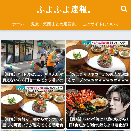
ふよふよ速報。
ホーム
鬼女・気団まとめ用語集
このサイトについて
【画像】昨日の銀だこ、８８人しか
「おにぎりリヤカー」の美人が店舗
買えない８８円セールでクソ暑いの
をオープンｗｗｗｗｗｗｗｗｗｗｗ
に大行列ｗｗｗ
ｗ
【画像】お前ら、朝からオッサンが
【困惑】Gackt｢俺は27歳の頃から1
握って可愛い子が運んでくる朝定食
日1食だから3食の奴らより老化が3
（2200円）頼める？
倍遅い｣←これ