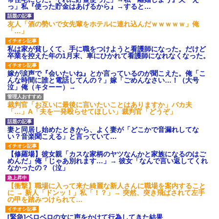
っ」私『使った貯金はあげるから』→すると…
友人「酒の勢いで女先輩をホテルに連れ込んだｗｗｗｗｗ」俺
「…」
私は家が貧しくて、手に職をつけようと看護師になった。だけど
卒業を控えた年の1月末、車にひかれて看護師になれなくなった。
嫁が涙声で『会いたいね』とか言っているのが聞こえた。俺「こ
んな時間に誰と電話してんの？」嫁「ごめんなさい…！（大号
泣」俺（キターー）→
裁判官「お互いに最後に言いたいことはありますか」バカ夫
「…」A「夫を一発殴らせてほしい」裁判官「どうぞ」
妻と同居し始めたときから、よく妻が「どこかで音漏れしてな
い？音楽聞こえる」と言っていて…
【修羅場】彼女親「カスな家柄のヤツなんかと家族になるのはご
めんだ」俺「じゃあ別れます…」→ 彼女「なんで言い返してくれ
なかったの？（泣」
【衝撃】職場に入って来た綺麗な新人さんに職場を案内すること
に → 新人「ドンッ！」私「！？」→ 突然、突き飛ばされて左手
の甲を踏みつけられて…
[緊急]ベロベロの女に声をかけて行為してきた結果