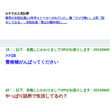
新卒の女性社員に1年半ストーカーされていた。俺「マジで怖い」上司「話
をしてみる」→女性社員「実は10数年前に…」
19
：
以下、名無しにかわりましてVIPがお送りします
：
2013/06/0
>>18
曹候補がんばってください
20
：
以下、名無しにかわりましてVIPがお送りします
：
2013/06/0
やっぱり詰所で生活してるの？