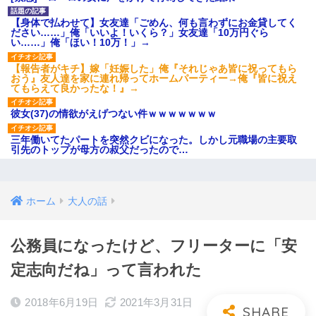
【身体で払わせて】女友達「ごめん、何も言わずにお金貸してく
ださい……」俺「いいよ！いくら？」女友達「10万円ぐら
い……」俺「ほい！10万！」→
【報告者がキチ】嫁「妊娠した」俺『それじゃあ皆に祝ってもら
おう』友人達を家に連れ帰ってホームパーティー→俺『皆に祝え
てもらえて良かったな！』→
彼女(37)の情欲がえげつない件ｗｗｗｗｗｗｗ
三年働いてたパートを突然クビになった。しかし元職場の主要取
引先のトップが母方の叔父だったので…
ホーム
大人の話
公務員になったけど、フリーターに「安
定志向だね」って言われた
2018年6月19日
2021年3月31日