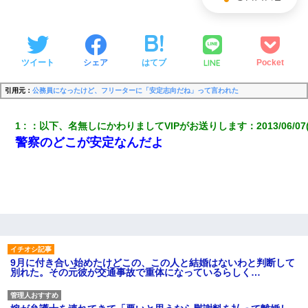
LINE
ツイート
シェア
はてブ
Pocket
引用元：
公務員になったけど、フリーターに「安定志向だね」って言われた
1
：
以下、名無しにかわりましてVIPがお送りします
：
2013/06/07
警察のどこが安定なんだよ
9月に付き合い始めたけどこの、この人と結婚はないわと判断して
別れた。その元彼が交通事故で重体になっているらしく…