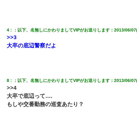
【修羅場】彼女親「カスな家柄のヤツなんかと家族になるのはご
めんだ」俺「じゃあ別れます…」→ 彼女「なんで言い返してくれ
なかったの？（泣」
4
：
以下、名無しにかわりましてVIPがお送りします
：
2013/06/07
書店「息子さんが万引きしました」私「はっ？(息子目の前にいる
>>3
し…)うちの子ではないので迎えに行きません」→息子を名乗って
た人物の正体が判明するも・・・
大卒の底辺警察だよ
ホテルに泊まったんだけど従業員が最悪だった。折角の旅行で何
故私が怒鳴られなきゃいけなかったのだ
アパートのドアに『ハンザイ者！この人はさいあくの人です』と
8
：
以下、名無しにかわりましてVIPがお送りします
：
2013/06/07
張り紙が！大家「面倒はごめんだよ」私「はあ」→警察に行き、
>>4
見回りで犯人が捕まったが、それが…｜生活｜ヌルポあんてな
大卒で底辺って….
もしや交番勤務の巡査あたり？
見合いにて。嫁「はじめまして」俺「失礼ですが○○さんご本人で
すか？」
義兄嫁が義実家で「コロナ陽性だったからこのまま療養させて下
さい」と言い出してド修羅場になった