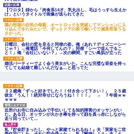
され彼氏が逆切れ。「何クラク
ション鳴らしてんだ！降りてこ
いよ！」と怒鳴りだし...
【ワロタ】姉から「肉食系14才、乳丸出し、毛はうっすら生えか
け」というタイトルで画像が送られてきた
【衝撃】報酬100万円超の治験
募集がこちらｗｗｗｗｗ(※画像
あり)
隣の部屋の住民の母親、オートロックを突破してマンションに入
り込んできたみたいで、ずっとドアの前で喚いてて滅茶苦茶うる
【ネット騒然】惨殺されたタ
さかった。
ワマン頂き女子のこの動画、す
げえええええｗｗｗｗｗｗｗｗ
ｗｗｗ
日曜日、会社の窓を見ると同僚の姿。俺（あれ？ディズニーシー
じゃ？）→俺電話「今何してんの？」同僚「シーで並んでるこ
【愕然】白のクラウン俺氏、
と！」俺「会社にいない？」→次の瞬間、すごい鳥肌が立った
高速道路左車線を制限速度で走
った結果wwwwwwwwwwww
婚活パーティーでよく会う美女がいた。こんな完璧な容姿を持っ
百年の恋12-899 食べた量を
てしても結婚て難しいんだなぁ…と思ってた
張り合ってくる
【悲報】佐藤輝明・・・２軍
でも盛大にやらかす←あまり悲
しませないでくれ
３２歳俺「ずっと好きでした！！付き合って下さい！」 ２５歳
彼女「うん！！絶対幸せになろうね！！！！」 → ７年後ｗｗ
ｗｗｗ
近所のお寺に住み込みで手伝いしてる知的障害のオッサンがい
た。ある日、オッサンが火かき棒を持って顔を真っ赤にしながら
走り回っていて…
私『貯金貯まったし、やっと家建てられるね！』夫「実家を二世
帯住宅にした。それに貯金使った」→私『離婚しよう』夫「え