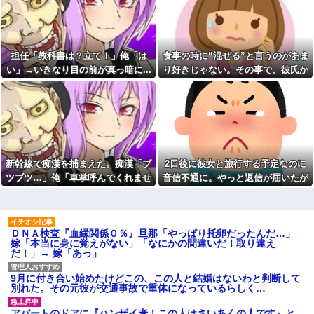
職場全員が長崎の出島を知ら
いんだぞ！なんとかしろよ！→
ない。逆に私が変な人扱いされ
スレ民のアドバイスは？
た、一般常識だと思ってたのに
男性嫌悪をこじらせていた元
心停止時に撮影された経験か
友人。私に息子が生まれた後、
らAED使用時は体を隠す配慮も
いつの間にかブロックされてい
担任「教科書は？立て！」俺「は
食事の時に“混ぜる”と言うのがあま
必要だと話すと「そんな配慮を
て・・・
求めるならそのまま死んどけ、
い」→いきなり目の前が真っ暗に...
り好きじゃない。その事で、彼氏か
俺は助けない」と言う人がい
自分が過去に目撃した「なん
ら何度も注意されて...
る。
じゃそりゃ！？」って感じの事
故の例
社員旅行先で知り合った女性
とアドレス交換し密会を続け
岐阜県、意外と都会だった
た。相手は処●だったので「一生
www
大事にしたい」の口説き文句で
食事の時に“混ぜる”と言うの
アッサリ落ちた。簡単に切れる...
があまり好きじゃない。その事
シェアハウスにいた女が妊娠
で、彼氏から何度も注意されて...
新幹線で痴漢を捕まえた。痴漢「ブ
2日後に彼女と旅行する予定なのに
しちゃって大学を中退したら、
旦那の携帯に義母から着信。
その女の親が怒鳴り込んでき
ツブツ…」俺「車掌呼んでくれませ
音信不通に。やっと返信が届いたが
「たーくん？（←旦那）パパ
た。 女の父「お前らDNA鑑定し
（←義父）の誕生日ご飯どうす
ん？」他の乗客「えっ…」→断られ
内容が...
ろ！」 俺たちは社会的には高
る？」
レ...
たり無視され・・・
【画像】30歳ワイの体組成、
【悲報】岡田斗司夫「人間の
めちゃくちゃ…
本音としてブサイクを見たら不
ＤＮＡ検査『血縁関係０％』旦那「やっぱり托卵だったんだ…」
愉快になる」
【悲報】民主党政権期、トヨ
嫁「本当に身に覚えがない」「なにかの間違いだ！取り違え
タ本体すら営業赤字になる「超
だ！」→ 嫁「あっ」
【画像】セブンイレブンのバ
円高」…中小企業の景況も厳し
イト「AIにちいかわの画像を食
い水準だった←これエグいよな
わせてっと………できた！」→
9月に付き合い始めたけどこの、この人と結婚はないわと判断して
とんでもないものが出来上がっ
夫「同居して親の介護を…」
別れた。その元彼が交通事故で重体になっているらしく…
てしまうw w w w w
嫁「自分の親がいびられる姿を
見たければどうぞ？」
【超絶悲報】東科大医学部卒
アパートのドアに『ハンザイ者！この人はさいあくの人です』と