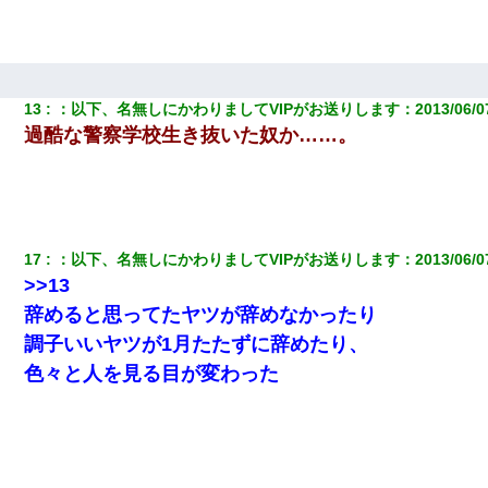
していて…』私「！？」→ 翌日。ママ友たちの様子が微妙におか
しくなり・・・
13
：
以下、名無しにかわりましてVIPがお送りします
：
2013/06/0
過酷な警察学校生き抜いた奴か……。
17
：
以下、名無しにかわりましてVIPがお送りします
：
2013/06/0
>>13
辞めると思ってたヤツが辞めなかったり
調子いいヤツが1月たたずに辞めたり、
色々と人を見る目が変わった