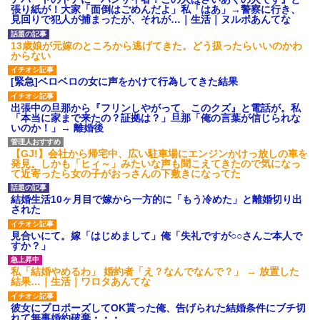
の美人YouTuberさん、直美でコ
【唖然】浮気バレた旦那が嫁
張り紙が！大家「面倒はごめんだよ」私「はあ」→警察に行き、
メント欄が炎上してしまう…
に勢いで吐き出した結果ｗｗｗ
見回りで犯人が捕まったが、それが…｜生活｜ヌルポあんてな
ｗ
一人っ子母子家庭育ちワイ(26)
無職の母親が再婚するらしくて
主な税金の成り立ちを調べて
13歳娘が元嫁のところから逃げてきた。どう扱ったらいいのかわ
驚愕
みたよ
からない
【悲報】陰キャ女さん、勤務
中にBeRealしてる同僚をチクっ
[緊急]ベロベロの女に声をかけて行為してきた結果
てクビにさせたエピソードを大
公開←これガチだと思
う？？？？？
出張中の旦那から『フリンしやがって、このクズ』と電話が。私
「本当に家まで来たの？証拠は？」旦那「俺の言葉が信じられな
彼女がアイスコーヒーを作っ
いのか！」→ 離婚後
てくれたんだけど、その作り方
が貧乏くさくて冷めた・・・
ハードオフに売っていた4万
【GJ!】会社から帰宅中、広い駐車場にエンジンかけっ放しの車を
4000円のフィギュアがヤバすぎ
発見。しかも「ヒィ～」みたいな声も聞こえてきたので気になっ
るｗｗｗｗｗｗ「こんな高い
て近寄ったら女の子がおっさんの下敷きになってた
の？ｗｗ」「逆に超安い」
私「ちょっと、人の家の金庫
結婚生活10ヶ月目で嫁から一方的に「もう冷めた」と離婚切り出
触らないでよ！」キチママ『そ
された
こに金庫があったから、開けて
みようとしただけ☆』義兄「泥
見合いにて。嫁「はじめまして」俺「失礼ですが○○さんご本人で
は出てけ！二度と来るな！」結
すか？」
果・・・
私「初めて飲む味だけどなん
私「結婚やめるわ」 婚約者「え？なんでなんで？」 → 放置した
のお茶？」彼「ちっ！」私「」
結果…｜生活｜ワロタあんてな
【GIF】JSのカンチョーワロ
タ
彼女にプロポーズしてOK貰った俺、告げられた結婚条件にブチ切
後続車にクラクションを鳴ら
れて無事婚約破棄・・・