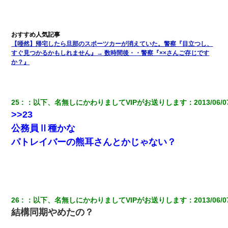
【唖然】帰宅したら旦那のスポーツカーが消えていた。警察『目立つし、
すぐ見つかるかもしれません』→ 数時間後・・警察『××さんご存じです
か？』
25
：
以下、名無しにかわりましてVIPがお送りします
：
2013/06/0
>>23
公務員Ⅱ種かな
パトレイバーの熊耳さんとかじゃない？
26
：
以下、名無しにかわりましてVIPがお送りします
：
2013/06/0
結構同期やめたの？