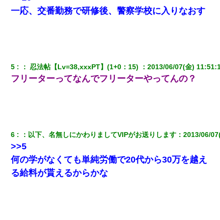
ている事に気づいた俺「忍びこんでみよう！」→ 結果
一応、交番勤務で研修後、警察学校に入りなおす
ケーキバイキングにいた単独の50くらいのオッサン、強烈だっ
た。
嘘をついてフリン旅行へ出かけた嫁→翌日、嫁「ただいま～」旦
5
：
 忍法帖【Lv=38,xxxPT】(1+0：15) 
：
2013/06/07(金) 11:51:
那「娘がシんだよ。何度も連絡したのに…」嫁「えっ」→なん
と・・・
フリーターってなんでフリーターやってんの？
友人とふたりで山口に旅行した時の事。レンタカーを借りて山の
中の道を走っていたら、突然ガガッ！って音がして…
6
：
以下、名無しにかわりましてVIPがお送りします
：
2013/06/07
隣室のお婆ちゃん「下階からの異臭に困ってる、今もすっごく臭
い」私「変だなあ～なにも臭わないよ」→ その後。警察『絶対に
>>5
窓とドアを開けないで』
何の学がなくても単純労働で20代から30万を越え
る給料が貰えるからかな
我が家のガレージに見知らぬ車。俺「もしもし、玄関にもシャッ
ターリモコンあるだろ？DOWNのボタン押してｗ」→ 待つこと１
時間弱・・・
【不幸な結婚式】新郎親族「ブスのくせにドレスなんか着ちゃっ