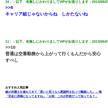
10
：
以下、名無しにかわりましてVIPがお送りします
：
2013/06/0
私が遺産を相続。→それを知った義両親が「旅行代金を出せ！」
>>8
「リフォーム費用を負担しろ！」「金の管理は私達がする！」と
浅ましくも集りにきた。
キャリア組じゃないからね しかたないね
【衝撃】ヤンキー女に「サせて」って言った結果
彼氏家「うちは墨入れるのが伝統だから。お前も彫れ」 → 結果…
11
：
以下、名無しにかわりましてVIPがお送りします
：
2013/06/0
>>10
22歳の頃、父に36歳の男性とお見合いをしてくれと頼まれた。父
普通は交番勤務から上がって行くもんだから安心
の親会社の経営者の息子さんだったので、父も喜んで私の写真を
送ったんだが→
すべし
最近うちの庭に知らない男の人がしょっちゅう入ってくる。それ
を職場で愚痴ったら、同僚男性が怒鳴りつけてきた。
嫁に不倫されたから嫁と不倫相手に1000万の慰謝料請求した
嫁が弁護士を連れてきて「悪いと思うなら慰謝料を払って離婚しろ」→ 俺
「完全に恐喝になってますね」「お前、これが詐欺だって知ってる？」
スマホを与えられて、中学卒業する頃にはすっかり女叩きに洗脳
された弟が、大学進学のために一人暮らししたいと言い出した。