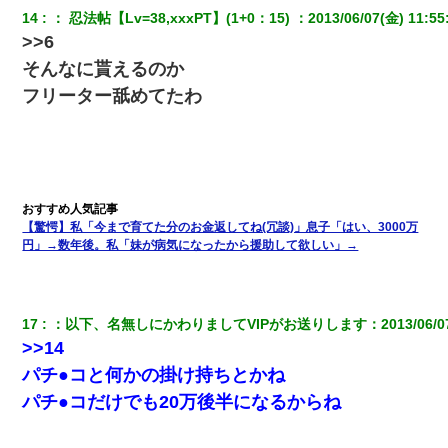
てさ～ほんと恥ずかしいわよね～（大声」新郎両親「！！！（土
下座」→ 結果・・・
14
：
 忍法帖【Lv=38,xxxPT】(1+0：15) 
：
2013/06/07(金) 11:55
>>6
そんなに貰えるのか
中途採用のAが部長から呼び出された。Aはヘラヘラと部屋に入っ
ていき、1時間後に号泣しながら出てきて…
フリーター舐めてたわ
居酒屋にて。兄の紹介者「お酒飲みなって」私「未成年なので無
理です！」酷すぎるワードの連発で、耐えきれず店員に5千円を渡
し「お勘定です。逃がして下さい」その後、録音内容を父に聞か
せたら...
【驚愕】私「今まで育てた分のお金返してね(冗談)」息子「はい、3000万
姉旦那の友達「ほんとのパパだよ～」私のお腹を触ってほざく。
→思わず手を叩いて振り払ったら…
円」→数年後。私「妹が病気になったから援助して欲しい」→
３２歳俺「ずっと好きでした！！付き合って下さい！」 ２５歳
彼女「うん！！絶対幸せになろうね！！！！」 → ７年後ｗｗ
17
：
以下、名無しにかわりましてVIPがお送りします
：
2013/06/0
ｗｗｗ
>>14
パチ●コと何かの掛け持ちとかね
【画像】女上司(30)「終電なくなったね…部屋くる？」ワイ「行
きます！」
パチ●コだけでも20万後半になるからね
デパートの外商『私さんだと名乗る女が、ツケで宝石を買おうと