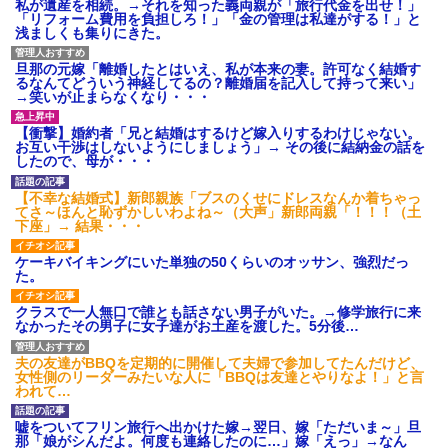
私が遺産を相続。→それを知った義両親が「旅行代金を出せ！」
「リフォーム費用を負担しろ！」「金の管理は私達がする！」と
浅ましくも集りにきた。
旦那の元嫁「離婚したとはいえ、私が本来の妻。許可なく結婚す
るなんてどういう神経してるの？離婚届を記入して持って来い」
→笑いが止まらなくなり・・・
【衝撃】婚約者「兄と結婚はするけど嫁入りするわけじゃない。
お互い干渉はしないようにしましょう」→ その後に結納金の話を
したので、母が・・・
【不幸な結婚式】新郎親族「ブスのくせにドレスなんか着ちゃっ
てさ～ほんと恥ずかしいわよね～（大声」新郎両親「！！！（土
下座」→ 結果・・・
ケーキバイキングにいた単独の50くらいのオッサン、強烈だっ
た。
クラスで一人無口で誰とも話さない男子がいた。→修学旅行に来
なかったその男子に女子達がお土産を渡した。5分後…
夫の友達がBBQを定期的に開催して夫婦で参加してたんだけど、
女性側のリーダーみたいな人に「BBQは友達とやりなよ！」と言
われて…
嘘をついてフリン旅行へ出かけた嫁→翌日、嫁「ただいま～」旦
那「娘がシんだよ。何度も連絡したのに…」嫁「えっ」→なん