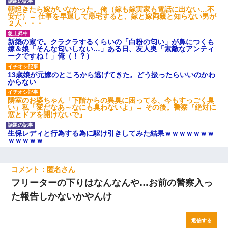
朝起きたら嫁がいなかった。俺（嫁も嫁実家も電話に出ない…不
安だ）→ 仕事を早退して帰宅すると、嫁と嫁両親と知らない男が
２人・・・
新築の家で。クラクラするくらいの「白粉の匂い」が鼻につくも
嫁＆娘「そんな匂いしない…」ある日、友人奥「素敵なアンティ
ークですね！」俺（！？）
13歳娘が元嫁のところから逃げてきた。どう扱ったらいいのかわ
からない
隣室のお婆ちゃん「下階からの異臭に困ってる、今もすっごく臭
い」私「変だなあ～なにも臭わないよ」→ その後。警察『絶対に
窓とドアを開けないで』
生保レディと行為する為に駆け引きしてみた結果ｗｗｗｗｗｗｗ
ｗｗｗｗｗ
匿名
フリーターの下りはなんなんや…お前の警察入っ
た報告しかないかやんけ
返信する