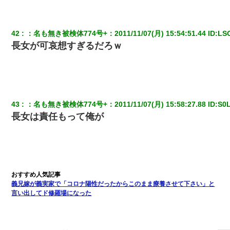
42
：
名も無き被検体774号+
：
2011/11/07(月) 15:54:51.44
 ID:
LS
長女が可哀想すぎるだろｗ
43
：
名も無き被検体774号+
：
2011/11/07(月) 15:58:27.88
 ID:
S0
長女は責任もって俺が
義兄嫁が義実家で「コロナ陽性だったからこのまま療養させて下さい」と
言い出してド修羅場になった