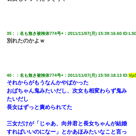
35
：
名も無き被検体774号+
：
2011/11/07(月) 15:39:16.60
 ID:
LS
別れたのかよｗ
40
：
名も無き被検体774号+
：
2011/11/07(月) 15:50:18.13
 ID:
Vj
それからがもうなんかやばかった
おばちゃん鬼みたいだし、次女も相変わらず鬼み
たいだし
長女はずっと責められてた
三女だけが「じゃあ、向井君と長女ちゃんが結婚
すればいいのになー」とかあほみたいなこと言っ