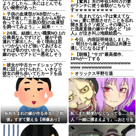
【驚異】夫の年収1400万の妻
ようとしたら…夫にはとんでも
がランチに使う金額がこちらで
ない秘密があった
すｗｗｗｗｗｗｗｗｗ
子供の血液型がAB型だった。
「生まれてない子は覚えてな
私は手術したことあるからA型で
いw」妻に堕胎させたことを忘れ
合ってるし…旦那(O型)の血液型
開き直るクソ叔父→その場にい
を調べてみよう」→ 結果・・・
た流産直後の嫁や子供など『10
2/6私、結婚したい職業NO.1の
人』が泣き叫ぶ地獄絵図へ
公務員なんですけど、嫁が子供
今日、内容証明発送しました
連れて家出した。全く理由は思
～ 明日から嫁との会話は弁護士
いつかないけど強いてあげると
通してになるはず！
すれば母のせいかもしれない。
嫁のせいでアトピー悪化しそう
【朗報】“サガ”最高傑作、
→
18%が一丁する
wwwwwwwwwwwwwwwwww
彼女が中古カードショップで
www wwwwwwwww
男に話しかけられた。いきなり
彼女の持ち歩いてたカードを品
オリックス平野引退
定めしだしたらしく…
一人暮らししてるんだけど、
「2年間、たぶん1日4回は握っ
けっこう前から部屋の前の廊下
てた」ラスベガスで買った3,000
で「この部屋のヤツどんな
円のキーホルダーを調べたら
ん？」とか「ほんまアホやな
ぁ」などと言う人が２、３日に
寺田心、週6ジム通いで体重
一回は出てくんの。【再】
62kg→82kgに 110kgのベンチ
プレス持ち上げる姿披露
【マヌケ過ぎ】嫁の浮気現場
を見て凍りついた俺ｗｗ→結果
昭和生まれの嫁が作る弁当が『戦
私「また郵便がなくなってる…」知
【画像】恋する女さん、ネッ
がコレｗｗｗｗ
ト民が驚愕する大変身を遂げて
後』すぎて萎える【画像あり】
人「一緒に捕まえよう」→おとりを
しまう←コレは凄過ぎるw w w
バス停で知り合った料理上手
仕掛けたら泥奥がまんまと引っかか
w w w w w
なご婦人から絶品手料理をお裾
分け。仲良くしていたが家に上
り…
日産e-power、無給油で
がろうとするご婦人が娘に放っ