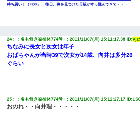
持ち悪い！（ｼｯｼｯ」→ 後日、俺を見つけた母親がすっ飛んできて・・・
24
：
名も無き被検体774号+
：
2011/11/07(月) 15:11:17.38
 ID:
Vj
ちなみに長女と次女は年子
おばちゃんが当時39で次女が14歳、向井は多分26
ぐらい
25
：
名も無き被検体774号+
：
2011/11/07(月) 15:12:27.17
 ID:
LS
おのれ・・向井理・・・・・