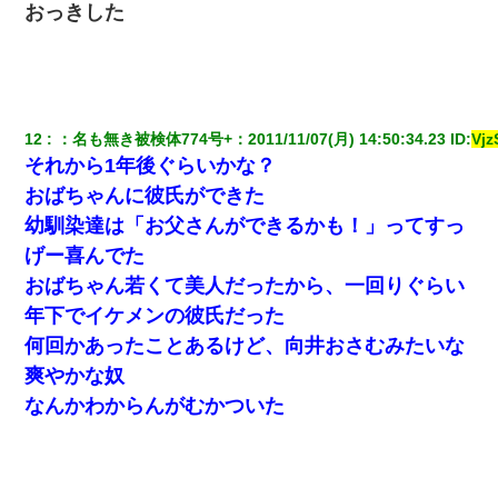
おっきした
姉旦那の友達「ほんとのパパだよ～」私のお腹を触ってほざく。
→思わず手を叩いて振り払ったら…
嫁の妹（26歳）がずっとウチに泊まりに来た結果→俺がヤバイｗ
ｗｗｗｗｗｗｗ
12
：
名も無き被検体774号+
：
2011/11/07(月) 14:50:34.23
 ID:
Vj
それから1年後ぐらいかな？
私は家が貧しくて、手に職をつけようと看護師になった。だけど
おばちゃんに彼氏ができた
卒業を控えた年の1月末、車にひかれて看護師になれなくなった。
幼馴染達は「お父さんができるかも！」ってすっ
げー喜んでた
夫に癌の余命宣告。その闘病中に長女から信じられない言葉を受
けた
おばちゃん若くて美人だったから、一回りぐらい
年下でイケメンの彼氏だった
日曜日、会社の窓を見ると同僚の姿。俺（あれ？ディズニーシー
じゃ？）→俺電話「今何してんの？」同僚「シーで並んでるこ
何回かあったことあるけど、向井おさむみたいな
と！」俺「会社にいない？」→次の瞬間、すごい鳥肌が立った
爽やかな奴
なんかわからんがむかついた
嘘をついてフリン旅行へ出かけた嫁→翌日、嫁「ただいま～」旦
那「娘がシんだよ。何度も連絡したのに…」嫁「えっ」→なん
と・・・