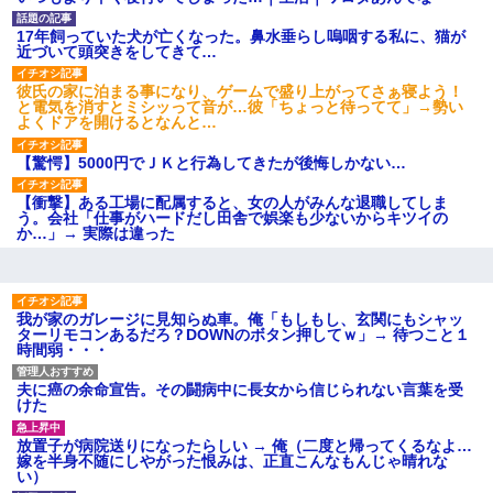
募集がこちらｗｗｗｗｗ(※画像
あり)
17年飼っていた犬が亡くなった。鼻水垂らし嗚咽する私に、猫が
【ネット騒然】惨殺されたタ
近づいて頭突きをしてきて…
ワマン頂き女子のこの動画、す
げえええええｗｗｗｗｗｗｗｗ
彼氏の家に泊まる事になり、ゲームで盛り上がってさぁ寝よう！
ｗｗｗ
と電気を消すとミシッって音が…彼「ちょっと待ってて」→勢い
【愕然】白のクラウン俺氏、
よくドアを開けるとなんと…
高速道路左車線を制限速度で走
った結果wwwwwwwwwwww
【驚愕】5000円でＪＫと行為してきたが後悔しかない…
百年の恋12-899 食べた量を
張り合ってくる
【衝撃】ある工場に配属すると、女の人がみんな退職してしま
【悲報】佐藤輝明・・・２軍
う。会社「仕事がハードだし田舎で娯楽も少ないからキツイの
でも盛大にやらかす←あまり悲
か…」→ 実際は違った
しませないでくれ
我が家のガレージに見知らぬ車。俺「もしもし、玄関にもシャッ
ターリモコンあるだろ？DOWNのボタン押してｗ」→ 待つこと１
時間弱・・・
夫に癌の余命宣告。その闘病中に長女から信じられない言葉を受
けた
放置子が病院送りになったらしい → 俺（二度と帰ってくるなよ…
嫁を半身不随にしやがった恨みは、正直こんなもんじゃ晴れな
い）