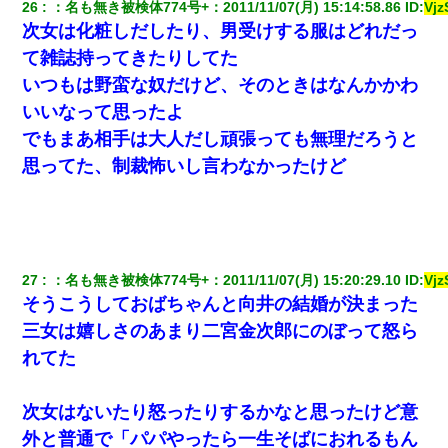
26
：
名も無き被検体774号+
：
2011/11/07(月) 15:14:58.86
 ID:
Vj
次女は化粧しだしたり、男受けする服はどれだっ
て雑誌持ってきたりしてた
いつもは野蛮な奴だけど、そのときはなんかかわ
いいなって思ったよ
でもまあ相手は大人だし頑張っても無理だろうと
思ってた、制裁怖いし言わなかったけど
27
：
名も無き被検体774号+
：
2011/11/07(月) 15:20:29.10
 ID:
Vj
そうこうしておばちゃんと向井の結婚が決まった
三女は嬉しさのあまり二宮金次郎にのぼって怒ら
れてた
次女はないたり怒ったりするかなと思ったけど意
外と普通で「パパやったら一生そばにおれるもん