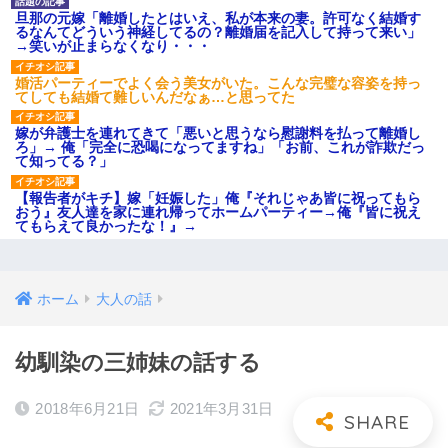
旦那の元嫁「離婚したとはいえ、私が本来の妻。許可なく結婚す
るなんてどういう神経してるの？離婚届を記入して持って来い」
→笑いが止まらなくなり・・・
婚活パーティーでよく会う美女がいた。こんな完璧な容姿を持っ
てしても結婚て難しいんだなぁ…と思ってた
嫁が弁護士を連れてきて「悪いと思うなら慰謝料を払って離婚し
ろ」→ 俺「完全に恐喝になってますね」「お前、これが詐欺だっ
て知ってる？」
【報告者がキチ】嫁「妊娠した」俺『それじゃあ皆に祝ってもら
おう』友人達を家に連れ帰ってホームパーティー→俺『皆に祝え
てもらえて良かったな！』→
ホーム
大人の話
幼馴染の三姉妹の話する
2018年6月21日
2021年3月31日