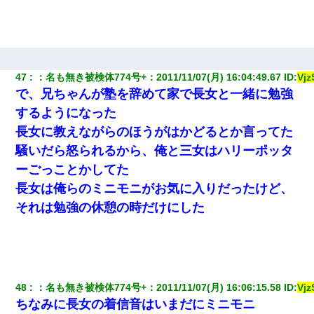
47
：
名も無き被検体774号+
：
2011/11/07(月) 16:04:49.67
 ID:
Vj
で、兄ちゃんが塾を辞めて家で長女と一緒に勉強
するようになった
長女に教えながらのほうがはかどるとか言ってた
騒いだら怒られるから、俺と三女はハリーポッタ
ーごっことかしてた
長女は俺らのミニモニがお気に入りだったけど、
それは勉強の休憩の時だけにした
48
：
名も無き被検体774号+
：
2011/11/07(月) 16:06:15.58
 ID:
Vj
ちなみに長女の着信音はいまだにミニモニ