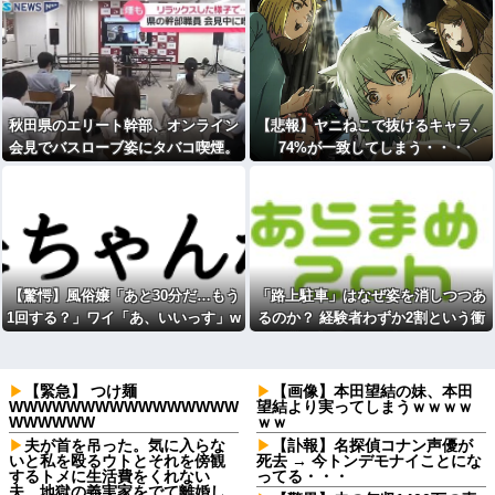
秋田県のエリート幹部、オンライン
【悲報】ヤニねこで抜けるキャラ、
会見でバスローブ姿にタバコ喫煙。
74%が一致してしまう・・・
ワイルドすぎると話題に
【驚愕】風俗嬢「あと30分だ…もう
「路上駐車」はなぜ姿を消しつつあ
1回する？」ワイ「あ、いいっす」w
るのか？ 経験者わずか2割という衝
www
撃!「昔は普通だった光景」が変わり
始めた理由とは [七波羅探題★]
【緊急】 つけ麺
【画像】本田望結の妹、本田
WWWWWWWWWWWWWWWW
望結より実ってしまうｗｗｗｗ
WWWWWW
ｗｗ
夫が首を吊った。気に入らな
【訃報】名探偵コナン声優が
いと私を殴るウトとそれを傍観
死去 → 今トンデモナイことにな
するトメに生活費をくれない
ってる・・・
夫…地獄の義実家をでて離婚し