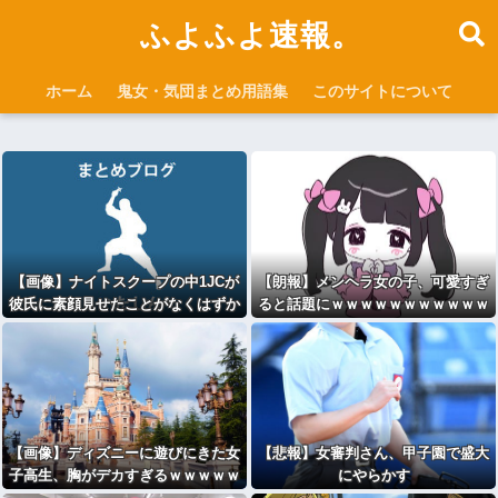
ふよふよ速報。
ホーム
鬼女・気団まとめ用語集
このサイトについて
【画像】ナイトスクープの中1JCが
【朗報】メンヘラ女の子、可愛すぎ
彼氏に素顔見せたことがなくはずか
ると話題にｗｗｗｗｗｗｗｗｗｗｗ
しいという依頼ｗｗｗｗ
【画像】ディズニーに遊びにきた女
【悲報】女審判さん、甲子園で盛大
子高生、胸がデカすぎるｗｗｗｗｗ
にやらかす
ｗｗｗｗｗｗｗｗ