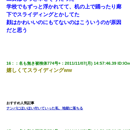
学校でもずっと浮かれてて、机の上で踊ったり廊
下でスライディングとかしてた
顔はかわいいのにもてないのはこういうのが原因
だと思う
16
：
名も無き被検体774号+
：
2011/11/07(月) 14:57:46.39
 ID:
lO
嬉しくてスライディングww
ナンパにほいほい付いていった私、地獄に落ちる