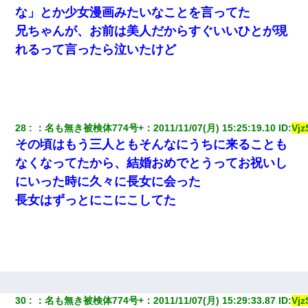
な」とか少女漫画みたいなことを言ってた
兄ちゃんが、お前は美人だからすぐいいひとが現
れるって言ったら泣いたけど
28
：
名も無き被検体774号+
：
2011/11/07(月) 15:25:19.10
 ID:
Vj
その頃はもう三人ともそんなにうちに来ることも
なくなってたから、結婚おめでとうってお祝いし
にいった時に久々に長女に会った
長女はずっとにこにこしてた
30
：
名も無き被検体774号+
：
2011/11/07(月) 15:29:33.87
 ID:
Vj