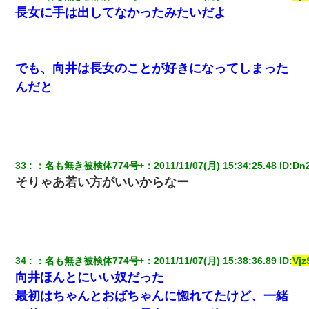
長女に手は出してなかったみたいだよ
でも、向井は長女のことが好きになってしまった
んだと
33
：
名も無き被検体774号+
：
2011/11/07(月) 15:34:25.48
 ID:
Dn2
そりゃあ若い方がいいからなー
34
：
名も無き被検体774号+
：
2011/11/07(月) 15:38:36.89
 ID:
Vj
向井ほんとにいい奴だった
最初はちゃんとおばちゃんに惚れてたけど、一緒