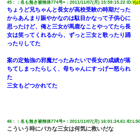
45
：
名も無き被検体774号+
：
2011/11/07(月) 15:59:15.22
 ID:
Vj
ちょうど兄ちゃんと長女が高校受験の時期だった
からあんまり賑やかなのは駄目かなって子供心に
思ったけど、俺と三女が馬鹿なことやってたら長
女は笑ってくれるから、ずっと三女と歌ったり踊
ったりしてた
案の定勉強の邪魔だったみたいで長女の成績が落
ちてしまったらしく、母ちゃんにすっげー怒られ
た
三女もどつかれてた
46
：
名も無き被検体774号+
：
2011/11/07(月) 16:01:24.61
 ID:
LS
こういう時にバカな三女は何気に救いだな