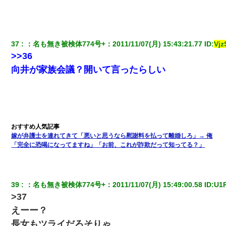
37
：
名も無き被検体774号+
：
2011/11/07(月) 15:43:21.77
 ID:
Vj
>>36
向井が家族会議？開いて言ったらしい
嫁が弁護士を連れてきて「悪いと思うなら慰謝料を払って離婚しろ」→ 俺
「完全に恐喝になってますね」「お前、これが詐欺だって知ってる？」
39
：
名も無き被検体774号+
：
2011/11/07(月) 15:49:00.58
 ID:
U1
>37
えーー？
長女もツライだろそりゃ