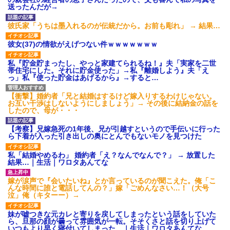
キー美味しすぎる。でも545カロ
主な税金の成り立ちを調べて
送ったんだが→
リーあってヒエっ
みたよ
友人に1泊の旅行に誘われたん
彼氏家「うちは墨入れるのが伝統だから。お前も彫れ」 → 結果…
だけど、意見が割れて中止にな
った。倹約家と旅行計画した
彼女(37)の情欲がえげつない件ｗｗｗｗｗｗｗ
ら、何も譲ってくれない...
【衝撃】 ワイ、保険金2億円と
私『貯金貯まったし、やっと家建てられるね！』夫「実家を二世
遺産6000万円を相続したら「こ
帯住宅にした。それに貯金使った」→私『離婚しよう』夫「え
う」なった・・・
っ」私『使った貯金はあげるから』→すると…
ハードオフに売っていた4万
4000円のフィギュアがヤバすぎ
るｗｗｗｗｗｗ「こんな高い
【衝撃】婚約者「兄と結婚はするけど嫁入りするわけじゃない。
の？ｗｗ」「逆に超安い」
お互い干渉はしないようにしましょう」→ その後に結納金の話を
したので、母が・・・
私「ちょっと、人の家の金庫
触らないでよ！」キチママ『そ
こに金庫があったから、開けて
【考察】兄嫁急死の1年後、兄が引越すというので手伝いに行った
みようとしただけ☆』義兄「泥
ら下着が入った引き出しの奥にとんでもないモノを見つけた
は出てけ！二度と来るな！」結
果・・・
私「結婚やめるわ」 婚約者「え？なんでなんで？」 → 放置した
私「初めて飲む味だけどなん
結果…｜生活｜ワロタあんてな
のお茶？」彼「ちっ！」私「」
【GIF】JSのカンチョーワロ
嫁が涙声で『会いたいね』とか言っているのが聞こえた。俺「こ
タ
んな時間に誰と電話してんの？」嫁「ごめんなさい…！（大号
泣」俺（キターー）→
後続車にクラクションを鳴ら
され彼氏が逆切れ。「何クラク
ション鳴らしてんだ！降りてこ
妹が嘘つきな元カレと寄りを戻してしまったという話をしていた
いよ！」と怒鳴りだし...
ら、旦那の顔が曇って雰囲気が一転。そそくさと話を切り上げて
いつもより早く寝付いてしまった…｜生活｜ワロタあんてな
【衝撃】報酬100万円超の治験