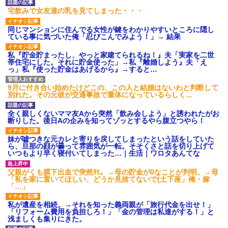
宅飲みで女友達の乳を見てしまった・・・
同じマンションに住んでる女性が鍵をわかりやすいところに隠し
ている事に気づいた俺「忍びこんでみよう！」→ 結果
私『貯金貯まったし、やっと家建てられるね！』夫「実家を二世
帯住宅にした。それに貯金使った」→私『離婚しよう』夫「え
っ」私『使った貯金はあげるから』→すると…
9月に付き合い始めたけどこの、この人と結婚はないわと判断して
別れた。その元彼が交通事故で重体になっているらしく…
全く親しくないママ友Aから突然「飲み会しよう」と誘われたがお
断りした。後日Aの企みを知ってゾッとするやら腹立つやら！
妹が嘘つきな元カレと寄りを戻してしまったという話をしていた
ら、旦那の顔が曇って雰囲気が一転。そそくさと話を切り上げて
いつもより早く寝付いてしまった…｜生活｜ワロタあんてな
父親がくも膜下出血で突然ﾀﾋ。→母の貯金が0なことが判明。→母
「私を家に置いてほしい、どうか見捨てないで(土下座」俺・嫁
「…」
私が遺産を相続。→それを知った義両親が「旅行代金を出せ！」
「リフォーム費用を負担しろ！」「金の管理は私達がする！」と
浅ましくも集りにきた。