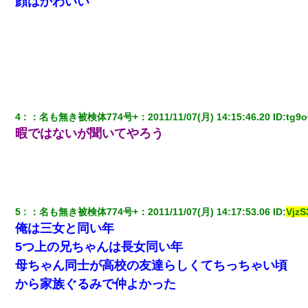
顔はかわいい
【クズ】昔、兄がお見合いして「ブスすぎｗｗｗ」と断った女性
が、兄の同級生と結婚。それを知った兄は荒れ狂い、｢嫁さん、俺
のお古ですが気分はどう？」とメールを送った→
嫁が弁護士を連れてきて「悪いと思うなら慰謝料を払って離婚し
ろ」→ 俺「完全に恐喝になってますね」「お前、これが詐欺だっ
て知ってる？」
4
：
名も無き被検体774号+
：
2011/11/07(月) 14:15:46.20
 ID:
tg9o
暇ではないが聞いてやろう
元夫の連れ子「俺の結婚式の時くらい、母親としての責任を果た
そうとは思わないのか！」→どうも連れ子は…
最近うちの庭に知らない男の人がしょっちゅう入ってくる。それ
を職場で愚痴ったら、同僚男性が怒鳴りつけてきた。
5
：
名も無き被検体774号+
：
2011/11/07(月) 14:17:53.06
 ID:
Vjz
俺は三女と同い年
【考察】兄嫁急死の1年後、兄が引越すというので手伝いに行った
ら下着が入った引き出しの奥にとんでもないモノを見つけた
5つ上の兄ちゃんは長女同い年
母ちゃん同士が高校の友達らしくてちっちゃい頃
22歳の頃、父に36歳の男性とお見合いをしてくれと頼まれた。父
から家族ぐるみで仲よかった
の親会社の経営者の息子さんだったので、父も喜んで私の写真を
送ったんだが→