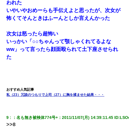
われた
いやいやおめーらも手伝えよと思ったが、次女が
朝起きたら嫁がいなかった。俺（嫁も嫁実家も電話に出ない…不
安だ）→ 仕事を早退して帰宅すると、嫁と嫁両親と知らない男が
怖くてそんときはふーんとしか言えんかった
２人・・・
次女は怒ったら超怖い
32歳ワイ、34歳の可愛い女と付き合うも現実を知ってしまい無事
死亡・・・
いっかい「○○ちゃんって顎しゃくれてるよな
ww」って言ったら顔面殴られて土下座させられ
【GJ!】会社から帰宅中、広い駐車場にエンジンかけっ放しの車を
た
発見。しかも「ヒィ～」みたいな声も聞こえてきたので気になっ
て近寄ったら女の子がおっさんの下敷きになってた
【画像】女の子「お母さん！！私ようやくファッションモデルに
選ばれたの！絶対見に来てね！」→悲しい結果がこれ・・・
200万を貸したコウトから、追加で400万の申し込み、私「無理。
私（23）冗談のつもりで上司（27）に胸を揉ませた結果・・・
義弟より娘たちが大事」旦那「娘たちが成人したら別れよう」私
（は？）
9
：
名も無き被検体774号+
：
2011/11/07(月) 14:39:11.45
 ID:
LSO
彼女との行為を録画した結果→衝撃の事実が判明したｗｗｗｗｗ
ｗ
>>8