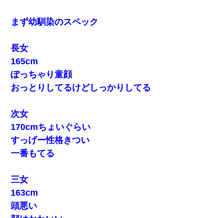
【衝撃】嫁父の会社に勤続１０年、手取り１４万 → 俺「２２万も
らえる会社から誘われた。転職したい」義父「クビ！（激怒」嫁
「離婚！（激怒」
まず幼馴染のスペック
【まぬけ】夫「離婚だ！」私「わかった。で？」夫「慰謝料
だ！」私「いいけど弁護士通して。私も請求する」夫「」
長女
165cm
「お前の父ちゃんは自宅警備員」とかからかわれたけど、実はと
ぽっちゃり童顔
んでもない仕事に就いていた
おっとりしてるけどしっかりしてる
9月に付き合い始めたけどこの、この人と結婚はないわと判断して
別れた。その元彼が交通事故で重体になっているらしく…
次女
170cmちょいぐらい
義兄嫁「娘が大学に入ったら下宿させて」私「しつこい、学校斡
すっげー性格きつい
旋のアパートに行け」→ 旦那が義兄に通報したら「志望校を変え
ろ！」とキレて・・・
一番もてる
ワイアラサー主婦、昨晩久しぶりに夫と致した結果ｗｗｗｗｗ
三女
163cm
【復讐】義兄嫁「生活費、足りない分を貸してほしい」私「貸す
頭悪い
わけないでしょｗｗｗｗ」→ 理由を話したら泣き出して・・私
（あまりにも希望通り）