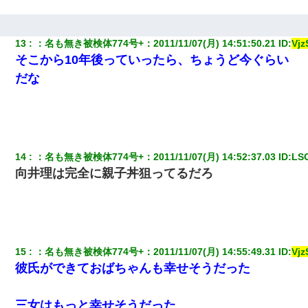
私「まとめ買いして冷凍ストックしてる」Ａ「ずるい！クレク
レ！」私「なんでよ」Ａ「ケーチ！バーカ！」→ 後日、Ａ旦那が
凸してきた
13
：
名も無き被検体774号+
：
2011/11/07(月) 14:51:50.21
 ID:
Vj
そこから10年後っていったら、ちょうど今ぐらい
デパートの外商『私さんだと名乗る女が、ツケで宝石を買おうと
していて…』私「！？」→ 翌日。ママ友たちの様子が微妙におか
だな
しくなり・・・
14
：
名も無き被検体774号+
：
2011/11/07(月) 14:52:37.03
 ID:
LS
向井理は完全に親子丼狙ってるだろ
15
：
名も無き被検体774号+
：
2011/11/07(月) 14:55:49.31
 ID:
Vj
彼氏ができておばちゃんも幸せそうだった
三女はもっと幸せそうだった