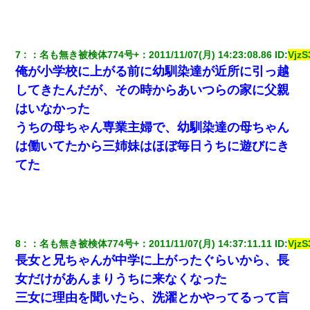
彼女(37)の情欲がえげつない件ｗｗｗｗｗｗｗ
7
：
名も無き被検体774号+
：
2011/11/07(月) 14:23:08.86
 ID:
Vjz
とっさに女児を捕まえたら変質者扱いされた。母親「あっち行っ
俺が小学校に上がる前に幼馴染達が近所に引っ越
てよ！気持ち悪い！（ｼｯｼｯ」→ 後日、俺を見つけた母親がすっ飛
んできて・・・
してきたんだが、その時からあいつらの家に父親
はいなかった
旦那の元カノをSNSで探して写真を保存して顔面評価スレで写真
うちの母ちゃん専業主婦で、幼馴染達の母ちゃん
を晒してた。ほとんどがブスという評価の中で二人ほど意外に好
評価で苦々しく思った
は働いてたから三姉妹はほぼ毎日うちに遊びにき
てた
【衝撃】婚約者「兄と結婚はするけど嫁入りするわけじゃない。
お互い干渉はしないようにしましょう」→ その後に結納金の話を
したので、母が・・・
アパートのドアに『ハンザイ者！この人はさいあくの人です』と
張り紙が！大家「面倒はごめんだよ」私「はあ」→警察に行き、
8
：
名も無き被検体774号+
：
2011/11/07(月) 14:37:11.11
 ID:
Vjz
見回りで犯人が捕まったが、それが…｜生活｜ヌルポあんてな
長女と兄ちゃんが中学に上がったぐらいから、長
女だけがあんまりうちに来なくなった
新卒の女性社員に1年半ストーカーされていた。俺「マジで怖い」
三女に理由を聞いたら、洗濯とかやってるって言
上司「話をしてみる」→女性社員「実は10数年前に…」