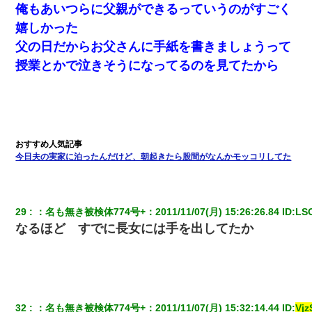
俺もあいつらに父親ができるっていうのがすごく
嬉しかった
父の日だからお父さんに手紙を書きましょうって
授業とかで泣きそうになってるのを見てたから
今日夫の実家に泊ったんだけど、朝起きたら股間がなんかモッコリしてた
29
：
名も無き被検体774号+
：
2011/11/07(月) 15:26:26.84
 ID:
LS
なるほど すでに長女には手を出してたか
32
：
名も無き被検体774号+
：
2011/11/07(月) 15:32:14.44
 ID:
Vj