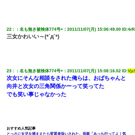
22
：
名も無き被検体774号+
：
2011/11/07(月) 15:06:49.00
 ID:
4rR
三女かわいい～(*´д`*)
23
：
名も無き被検体774号+
：
2011/11/07(月) 15:08:16.02
 ID:
Vj
次女にそんな相談をされた俺らは、おばちゃんと
向井と次女の三角関係かーって笑ってた
でも笑い事じゃなかった
とっさに女児を捕まえたら変質者扱いされた。母親「あっち行ってよ！気