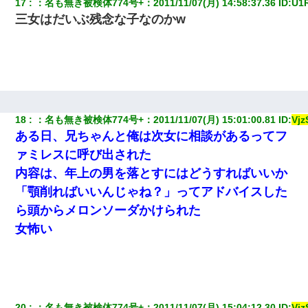
17
：
名も無き被検体774号+
：
2011/11/07(月) 14:58:37.36
 ID:
U1
三女はだいぶ残念な子なのかw
18
：
名も無き被検体774号+
：
2011/11/07(月) 15:01:00.81
 ID:
Vj
ある日、兄ちゃんと俺は次女に相談があるってフ
ァミレスに呼び出された
内容は、年上の男を落とすにはどうすればいいか
「顎削ればいいんじゃね？」ってアドバイスした
ら頭からメロンソーダかけられた
女怖い
20
：
名も無き被検体774号+
：
2011/11/07(月) 15:04:12.30
 ID:
Vj