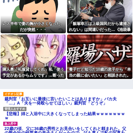
1980km走行しギネス記録を達
た『失礼すぎる一言』に絶句←
成！→山頂から下ってるだけで
手料理は美味しかったのに性格
した…
クセ強すぎ
【悲報】女さん、歩行者を轢
【画像】女子アナさんの谷〇
いた挙句、道路に倒れてどえら
厳選ｗｗｗｗ他
レス半年で妻の胸が小さくなった。
「飯塚幸三は上級国民だから逮捕さ
いことになってしまうw w w w
w w w
いくらでも一人行動できる人
だが突然・・・
れない」は間違いだった…《池袋暴
【悲報】ヤニねこで抜けるキ
24歳年収550万ワイ、高級車も
走事故》警視庁幹部が「自民党議
ャラ、74%が一致してしま
豪邸も買えない人生が確定して
員」に呼び出されても逮捕を見送っ
う・・・
いる事実に咽び泣く
た理由
お姫様だっこを夢見る肥満な
【腹筋崩壊】見た瞬間吹いた
私、プールである子供達に「肥
画像を貼っていくスレｗｗｗｗ
満！」「肥満だ！」と騒がれ
【修羅場】父の浮気相手がま
た。それは慣れてるので別にい
さかの男！？私が突き止めた結
いが……その後→
果ｗｗｗｗ
隣人奥「礼服貸してくれ」私「使う
養子だと知った10歳の息子から「本
子供ができなかった姉に、双
今日から業務報告書の「庶
予定があるからムリです」→断った
当の親に会いたい」と相談された。
子の片方を姉夫婦に養子に出し
務」っていう大項目が急に廃止
た。すると、養子に出した子が
途端、とんでもない暴言を吐かれ
正直に答えたら夫婦関係が急変し
されたんだけど意味不明すぎる
すごく礼儀正しくてビックリ
て…
て…
社会人1年目の時、下の階に住
兄嫁「お兄さんが好きだった
んでる40代半ばくらいの独身女
んじゃないの？」私「は？何の
性に狙われかけた
裁判官「お互いに最後に言いたいことはありますか」バカ夫
話？」→意味不明な発言の真相
「…」A「夫を一発殴らせてほしい」裁判官「どうぞ」
が後日明らかになり…
「お食い初めなんて俺になん
のメリットがあるの」「そんな
Aママ「そのブランド服ちょう
に大変なら育児やめれば？」冗
だい！」私「お断りします」→
【悲報】姉と入浴中に大きくなってしまった結果ｗｗｗｗｗｗｗ
談で言ったのに本気に取られて
母親に報告したら逆ギレされ、
ｗ
離婚を言い渡された
とんでもない要求をされて…
彼女と結婚の話をしていた時
セブンイレブンのホットスナ
22歳の頃、父に36歳の男性とお見合いをしてくれと頼まれた。父
に言われたことが衝撃だった
ックコーナーにあるチョコクッ
の親会社の経営者の息子さんだったので、父も喜んで私の写真を