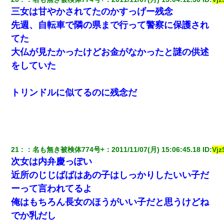
三女は甘やかされてたのかすっげー残念
先週、自転車で隣の県まで行って警察に保護され
てた
大仏が見たかったけどお金がなかったと謎の供述
をしていた
トリンドルに似てるのに残念だ
21
：
名も無き被検体774号+
：
2011/11/07(月) 15:06:45.18
 ID:
Vj
次女は内弁慶っぽい
近所のじじばばはあの子はしっかりしたいい子だ
ーって言われてるよ
俺はもちろん長女のほうがいい子だと思うけどね
でか乳だし