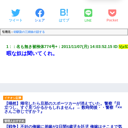
LINE
ツイート
シェア
はてブ
Pocket
引用元：
幼馴染の三姉妹の話する
1
：
名も無き被検体774号+
：
2011/11/07(月) 14:03:52.15
 ID:
Vjz
暇な奴は聞いてくれ。
【唖然】帰宅したら旦那のスポーツカーが消えていた。警察『目
立つし、すぐ見つかるかもしれません』→ 数時間後・・警察『××
さんご存じですか？』
【戦争】不妊の俺嫁に弟嫁が2日間4歳児を託児 俺嫁はそこまで気