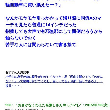
軽自動車に買い換えたー？」
なんかモヤモヤ引っかかって帰り際に同僚Aのマ
ーチを見たら普通に14インチだった
指摘しても大声で有耶無耶にして面倒だろうから
触らないでおく
苦手な人には関わらないで書き捨て
小学生の息子が急に様子がおかしくなった。私「理由を聞いても『わかん
ない！』って怒鳴り付けてくるし、困っってる」旦那「話してみるよ」→
後日・・・
936
：
おさかなくわえた名無しさん＠＼(^o^)／
：
2015/01/06(火) 