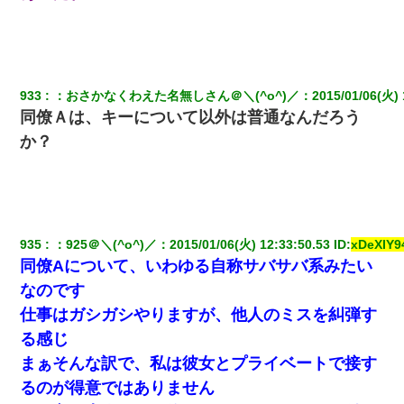
933
：
おさかなくわえた名無しさん＠＼(^o^)／
：
2015/01/06(火) 
同僚Ａは、キーについて以外は普通なんだろう
か？
935
：
925＠＼(^o^)／
：
2015/01/06(火) 12:33:50.53
 ID:
xDeXIY9
同僚Aについて、いわゆる自称サバサバ系みたい
なのです
仕事はガシガシやりますが、他人のミスを糾弾す
る感じ
まぁそんな訳で、私は彼女とプライベートで接す
るのが得意ではありません