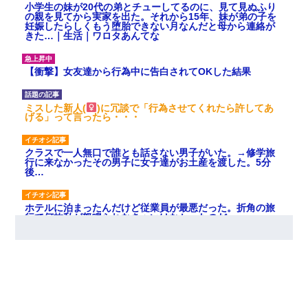
小学生の妹が20代の弟とチューしてるのに、見て見ぬふり
の親を見てから実家を出た。それから15年、妹が弟の子を
妊娠したらしくもう堕胎できない月なんだと母から連絡が
きた…｜生活｜ワロタあんてな
【衝撃】女友達から行為中に告白されてOKした結果
ミスした新人(
)に冗談で「行為させてくれたら許してあ
げる」って言ったら・・・
クラスで一人無口で誰とも話さない男子がいた。→修学旅
行に来なかったその男子に女子達がお土産を渡した。5分
後…
ホテルに泊まったんだけど従業員が最悪だった。折角の旅
行で何故私が怒鳴られなきゃいけなかったのだ
彼女との行為を録画した結果→衝撃の事実が判明したｗｗ
ｗｗｗｗ
【悲報】嫁がワイのこと嫌いっぽいから単身赴任した結果