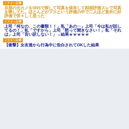
旦那の元カノをSNSで探して写真を保存して顔面評価スレで写真
を晒してた。ほとんどがブスという評価の中で二人ほど意外に好
評価で苦々しく思った
上司「何なの、この書類！！」私「あの‥」上司「今は私が話し
てるの！」私「ですから」上司「黙って聞きなさい！」私「それ
は」上司「言い訳しない！」→結果ｗｗｗｗｗ
【衝撃】女友達から行為中に告白されてOKした結果