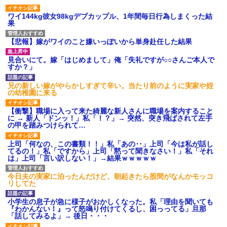
ワイ144kg彼女98kgデブカップル、1年間毎日行為しまくった結
果
【悲報】嫁がワイのこと嫌いっぽいから単身赴任した結果
見合いにて。嫁「はじめまして」俺「失礼ですが○○さんご本人で
すか？」
兄の新しい嫁がやらかしすぎて辛い。当たり前のように実家や姪
の幼稚園に来る
【衝撃】職場に入って来た綺麗な新人さんに職場を案内すること
に → 新人「ドンッ！」私「！？」→ 突然、突き飛ばされて左手
の甲を踏みつけられて…
上司「何なの、この書類！！」私「あの‥」上司「今は私が話し
てるの！」私「ですから」上司「黙って聞きなさい！」私「それ
は」上司「言い訳しない！」→結果ｗｗｗｗｗ
今日夫の実家に泊ったんだけど、朝起きたら股間がなんかモッコ
リしてた
小学生の息子が急に様子がおかしくなった。私「理由を聞いても
『わかんない！』って怒鳴り付けてくるし、困っってる」旦那
「話してみるよ」→ 後日・・・