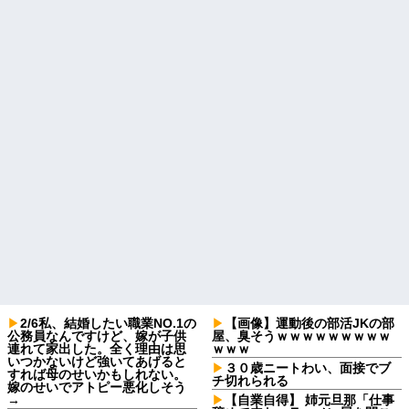
2/6私、結婚したい職業NO.1の
【画像】運動後の部活JKの部
公務員なんですけど、嫁が子供
屋、臭そうｗｗｗｗｗｗｗｗｗ
連れて家出した。全く理由は思
ｗｗｗ
いつかないけど強いてあげると
３０歳ニートわい、面接でブ
すれば母のせいかもしれない。
チ切れられる
嫁のせいでアトピー悪化しそう
→
【自業自得】 姉元旦那「仕事