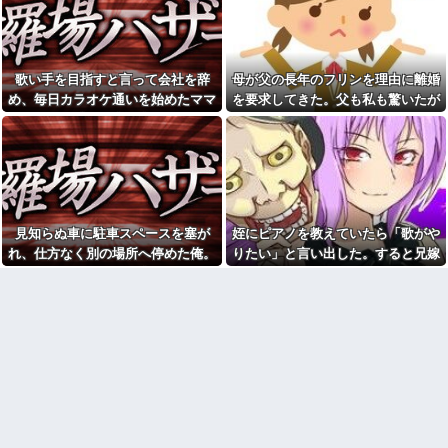
が、雪の中うちの息子に会いに
キンチョール撒いたら、嫁が
来ようとしたらしく...
「ご飯にかかって食べれなくな
った！子どもに食べさせられな
プロボクサーの彼氏が絡んで
い！」って怒り出した。そう気
きたDQN相手に終始謝りたおし
にするもんなのかね？
ててダサすぎる。正直かっこ悪
歌い手を目指すと言って会社を辞
母が父の長年のフリンを理由に離婚
かった
【議論】アメリカ人「原爆を
め、毎日カラオケ通いを始めたママ
を要求してきた。父も私も驚いたが
落とさなければ、もっと多くの
寺田心、週6ジム通いで体重
日本人が死んでいた」←この主
友。嫌な予感は見事に当たってしま
母の言い分を聞くと...
62kg→82kgに 110kgのベンチ
張どう思う？他
プレス持ち上げる姿披露
い…
職場の女後輩(22)が男を食い荒
【画像】恋する女さん、ネッ
らす軽い女だったことが発覚し
ト民が驚愕する大変身を遂げて
た結果
しまう←コレは凄過ぎるw w w
w w w w w
トイレを借りたママ友が洗濯
カゴの中身を勝手に物色！「旦
【動画】御当地アイドルだっ
那が後からシャワー浴びるとか
見知らぬ車に駐車スペースを塞が
姪にピアノを教えていたら「歌がや
た頃の今田美桜、ガチのマジで
私なら絶対許せないｗ」と謎の
可愛くてワイらをびびらせまく
れ、仕方なく別の場所へ停めた俺。
りたい」と言い出した。すると兄嫁
説教を食らったんだが……人の
ってしまうw w w w w w w w
家の洗濯カゴのぞくなよ
気づけばパトカーまで来る騒ぎにな
が激怒し、信じられない行動に出
【悲報】へずまりゅう（35）
【議論】アメリカ人「原爆を
って…
て…
ボランティアのため熊本に行く
落とさなければ、もっと多くの
も体調不良で病院に行く
日本人が死んでいた」←この主
【悲報】女さん、歩行者を轢
張どう思う？
いた挙句、道路に倒れてどえら
【警告】職務経歴書の『最初
いことになってしまうw w w w
の5行に書くべきこと』がこれ
w w w
実害は無かったけど3DSって
私「映画代、5000円出すね」
本当にキチガイホイホイだと実
彼「はい、お釣り」→受け取っ
感した体験
た金額を見て、デート中の違和
感に気づいてしまい…
母は小学校の教師だ。母が受