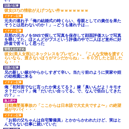
【衝撃】報酬100万円超の治験
募集がこちらｗｗｗｗｗ(※画像
彼女(37)の情欲がえげつない件ｗｗｗｗｗｗｗ
あり)
【ネット騒然】惨殺されたタ
元夫の連れ子「俺の結婚式の時くらい、母親としての責任を果た
ワマン頂き女子のこの動画、す
そうとは思わないのか！」→どうも連れ子は…
げえええええｗｗｗｗｗｗｗｗ
ｗｗｗ
旦那の元カノをSNSで探して写真を保存して顔面評価スレで写真
【愕然】白のクラウン俺氏、
を晒してた。ほとんどがブスという評価の中で二人ほど意外に好
高速道路左車線を制限速度で走
評価で苦々しく思った
った結果wwwwwwwwwwww
百年の恋12-899 食べた量を
張り合ってくる
彼女(美人女医)にネックレスをプレゼント。「こんな安物を渡すく
らいなら、渡さないほうがマシだからね」→ ６０万したと話した
【悲報】佐藤輝明・・・２軍
ら・・・
でも盛大にやらかす←あまり悲
しませないでくれ
兄の新しい嫁がやらかしすぎて辛い。当たり前のように実家や姪
の幼稚園に来る
俺「初対面でなに言ったか覚えてる？」嫁「臭いんだよ！キモオ
タ？だっけ？」俺「だいたい合ってる。で、なんで告白してきた
の？」→
日航機墜落事故の「ここからは日本語で大丈夫ですよ〜」の絶望
感がヤバイ・・・
「お前の父ちゃんは自宅警備員」とかからかわれたけど、実はと
んでもない仕事に就いていた