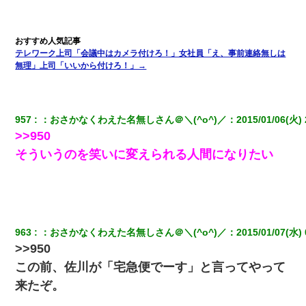
ど、一昨年の暮れに突然息子が職場を訪ねてきた。
宅飲みで女友達の乳を見てしまった・・・
テレワーク上司「会議中はカメラ付けろ！」女社員「え、事前連絡無しは
無理」上司「いいから付けろ！」→
957
：
おさかなくわえた名無しさん＠＼(^o^)／
：
2015/01/06(火) 
>>950
そういうのを笑いに変えられる人間になりたい
963
：
おさかなくわえた名無しさん＠＼(^o^)／
：
2015/01/07(水) 
>>950
この前、佐川が「宅急便でーす」と言ってやって
来たぞ。