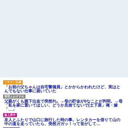
「お前の父ちゃんは自宅警備員」とかからかわれたけど、実はと
んでもない仕事に就いていた
父親がくも膜下出血で突然ﾀﾋ。→母の貯金が0なことが判明。→母
「私を家に置いてほしい、どうか見捨てないで(土下座」俺・嫁
「…」
友人とふたりで山口に旅行した時の事。レンタカーを借りて山の
中の道を走っていたら、突然ガガッ！って音がして…