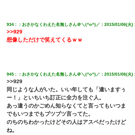
日曜日、会社の窓を見ると同僚の姿。俺（あれ？ディズニ
ーシーじゃ？）→俺電話「今何してんの？」同僚「シーで
並んでること！」俺「会社にいない？」→次の瞬間、すご
934
：
おさかなくわえた名無しさん＠＼(^o^)／
：
2015/01/06(火) 
い鳥肌が立った
>>929
想像しただけで笑えてくるｗｗ
【画像】女上司(30)「終電なくなったね…部屋くる？」ワ
イ「行きます！」
私「結婚やめるわ」 婚約者「え？なんでなんで？」 → 放
置した結果…｜生活｜ワロタあんてな
945
：
おさかなくわえた名無しさん＠＼(^o^)／
：
2015/01/06(火) 
>>929
この母親は娘の黒歴史を掘り出さないと死ぬんか？ 死ぬ
んか？
同じような人がいた。いい年しても「違いますぅ
ー！」といちいち訂正に全力を注ぐ人。
裁判官「お互いに最後に言いたいことはありますか」バカ
あっ違うのかごめん知らなくてと言ってもいつま
夫「…」A「夫を一発殴らせてほしい」裁判官「どうぞ」
でもいつまでもブツブツ言ってた。
【身体で払わせて】女友達「ごめん、何も言わずにお金貸
のちのちわかったけどその人はアスペだったけど
してください……」俺「いいよ！いくら？」女友達「10万
ね。
円ぐらい……」俺「ほい！10万！」→