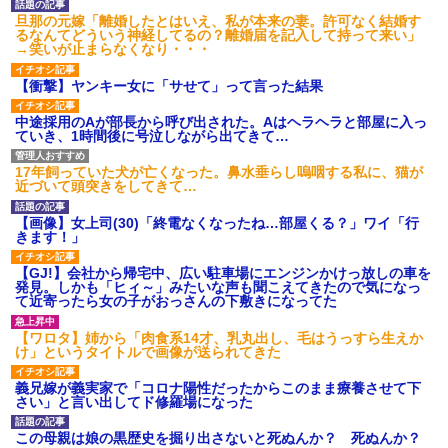
旦那の元嫁「離婚したとはいえ、私が本来の妻。許可なく結婚す
るなんてどういう神経してるの？離婚届を記入して持って来い」
→笑いが止まらなくなり・・・
【衝撃】ヤンキー女に「サせて」って言った結果
中途採用のAが部長から呼び出された。Aはヘラヘラと部屋に入っ
ていき、1時間後に号泣しながら出てきて…
17年飼っていた犬が亡くなった。鼻水垂らし嗚咽する私に、猫が
近づいて頭突きをしてきて…
【画像】女上司(30)「終電なくなったね…部屋くる？」ワイ「行
きます！」
【GJ!】会社から帰宅中、広い駐車場にエンジンかけっ放しの車を
発見。しかも「ヒィ～」みたいな声も聞こえてきたので気になっ
て近寄ったら女の子がおっさんの下敷きになってた
【ワロタ】姉から「肉食系14才、乳丸出し、毛はうっすら生えか
け」というタイトルで画像が送られてきた
義兄嫁が義実家で「コロナ陽性だったからこのまま療養させて下
さい」と言い出してド修羅場になった
この母親は娘の黒歴史を掘り出さないと死ぬんか？ 死ぬんか？