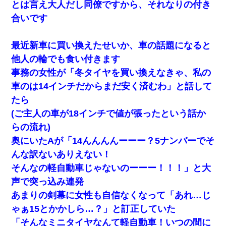
とは言え大人だし同僚ですから、それなりの付き
合いです
最近新車に買い換えたせいか、車の話題になると
他人の輪でも食い付きます
事務の女性が「冬タイヤを買い換えなきゃ、私の
車のは14インチだからまだ安く済むわ」と話して
たら
(ご主人の車が18インチで値が張ったという話か
らの流れ)
奥にいたAが「14んんんんーーー？5ナンバーでそ
んな訳ないありえない！
そんなの軽自動車じゃないのーーー！！！」と大
声で突っ込み連発
あまりの剣幕に女性も自信なくなって「あれ…じ
ゃぁ15とかかしら…？」と訂正していた
「そんなミニタイヤなんて軽自動車！いつの間に