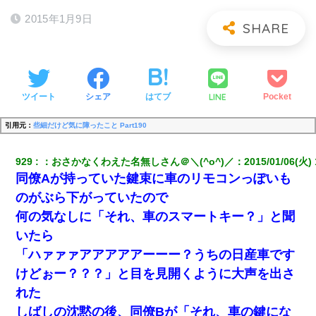
2015年1月9日
LINE
ツイート
シェア
はてブ
Pocket
引用元：
些細だけど気に障ったこと Part190
929
：
おさかなくわえた名無しさん＠＼(^o^)／
：
2015/01/06(火) 
同僚Aが持っていた鍵束に車のリモコンっぽいも
のがぶら下がっていたので
何の気なしに「それ、車のスマートキー？」と聞
いたら
「ハァァァアアアアアーーー？うちの日産車です
けどぉー？？？」と目を見開くように大声を出さ
れた
しばしの沈黙の後、同僚Bが「それ、車の鍵にな