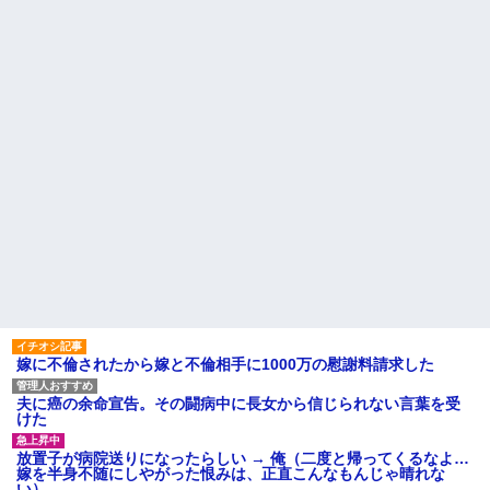
け持ったクラスの女の子が中学
今日から業務報告書の「庶
でいじめを受けているようで母
務」っていう大項目が急に廃止
を頼ってくる
されたんだけど意味不明すぎる
初めての子供でてんてこ舞い
マルチタスク苦手な夫。家事
の我が家にトメが月イチで泊ま
は最低全部やるって合意してる
りに来る。知らぬ間に「トメの
けど、ミスが多いと任せたくな
部屋」までできてた。ママン大
くなって...
好き夫に抗議したら怒り狂うだ
【驚愕】 社長「役立たずの中
ろうな…
年社員解雇したら若手もみんな
【修羅場】間男に濡れ衣を着
辞めてしまった…」
せられたサレ夫の反撃がエグす
ハードオフに売っていた4万
ぎるｗｗｗｗ
4000円のフィギュアがヤバすぎ
主な税金の成り立ちを調べて
るｗｗｗｗｗｗ「こんな高い
みたよ
の？ｗｗ」「逆に超安い」
私「ちょっと、人の家の金庫
触らないでよ！」キチママ『そ
こに金庫があったから、開けて
みようとしただけ☆』義兄「泥
は出てけ！二度と来るな！」結
果・・・
私「初めて飲む味だけどなん
嫁に不倫されたから嫁と不倫相手に1000万の慰謝料請求した
のお茶？」彼「ちっ！」私「」
【GIF】JSのカンチョーワロ
夫に癌の余命宣告。その闘病中に長女から信じられない言葉を受
タ
けた
後続車にクラクションを鳴ら
され彼氏が逆切れ。「何クラク
放置子が病院送りになったらしい → 俺（二度と帰ってくるなよ…
ション鳴らしてんだ！降りてこ
嫁を半身不随にしやがった恨みは、正直こんなもんじゃ晴れな
いよ！」と怒鳴りだし...
い）