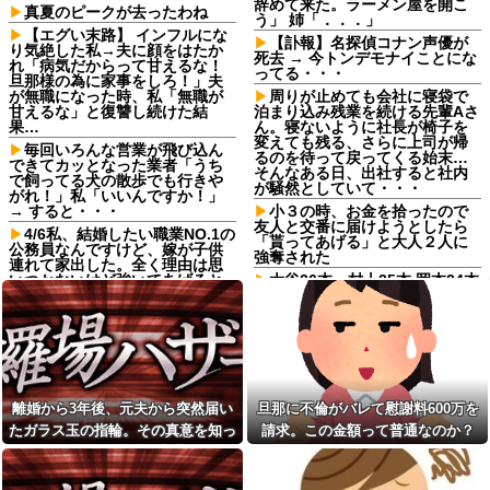
辞めて来た。ラーメン屋を開こ
真夏のピークが去ったわね
う」 姉「．．．」
【エグい末路】 インフルにな
【訃報】名探偵コナン声優が
り気絶した私→夫に顔をはたか
死去 → 今トンデモナイことにな
れ「病気だからって甘えるな！
ってる・・・
旦那様の為に家事をしろ！」夫
が無職になった時、私「無職が
周りが止めても会社に寝袋で
甘えるな」と復讐し続けた結
泊まり込み残業を続ける先輩Aさ
果…
ん。寝ないように社長が椅子を
変えても残る、さらに上司が帰
毎回いろんな営業が飛び込ん
るのを待って戻ってくる始末…
できてカッとなった業者「うち
そんなある日、出社すると社内
で飼ってる犬の散歩でも行きや
が騒然としていて・・・
がれ！」私「いいんですか！」
→ すると・・・
小３の時、お金を拾ったので
友人と交番に届けようとしたら
4/6私、結婚したい職業NO.1の
「貰ってあげる」と大人２人に
公務員なんですけど、嫁が子供
強奪された
連れて家出した。全く理由は思
いつかないけど強いてあげると
大谷26本 村上25本 岡本24本
すれば母のせいかもしれない。
wwwwwwwwwwwwwwwwww
嫁のせいでアトピー悪化しそう
wwwwwww
→
上司「あのさあ田沼？お前営
お気に入りの喫茶店のパート
業車のガソリン抜いてない？」
の口臭についてマスターにメモ
俺「はぁ？どういうことす
を渡した。その後は店員が無表
か？」上司「自分の車に入れ替
情になり、マスターも…
えたりしてない？？」⇒結果ｗ
離婚から3年後、元夫から突然届い
旦那に不倫がバレて慰謝料600万を
ｗ
「2年間、たぶん1日4回は握っ
たガラス玉の指輪。その真意を知っ
請求。この金額って普通なのか？
てた」ラスベガスで買った3,000
【愚行】試食会で恋に落ちた
円のキーホルダーを調べたら
彼女に嘘で絡んだ結果、職場と
た瞬間、私も弁護士も言葉を失っ
人生が大修羅場にｗｗｗｗ
長男嫁が「お姉ちゃん助け
て…
て」と電話してきた。バカトメ
飯時に小さな羽虫がいたから