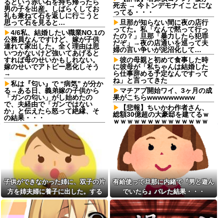
るという赤い石を持ち帰ったら
死去 → 今トンデモナイことにな
男の子を出産。しばらくしてお
ってる・・・
礼も兼ねて石を返しに行こうと
思って石を見ると…
旦那が知らない間に夜の店行
ってた。私「なんで黙って行っ
4/6私、結婚したい職業NO.1の
たの？」旦那「暴力したら犯罪
公務員なんですけど、嫁が子供
だぞ」→夜の店通いを巡って夫
連れて家出した。全く理由は思
婦の言い争いが泥沼化して…
いつかないけど強いてあげると
すれば母のせいかもしれない。
彼の母親と初めて食事した時
嫁のせいでアトピー悪化しそう
に彼母が「私ちゃんは結婚した
→
ら仕事辞める予定なんですって
ね」と言ってきた
私は『匂い』で “病気” が分か
る→ある日、義弟嫁の子供から
マチアプ開始ワイ、3ヶ月の成
「ガンの匂い」がし始めたの
果がこちらwwwwwwwww
で、夫経由で「ガンではない
【悲報】ちいかわ作者さん、
か」と伝えたら怒って絶縁、そ
総額30億超の大豪邸を建てるｗ
の結果・・・
ｗｗｗｗｗｗｗｗｗｗｗｗｗｗ
休日に甥っ子をアポなし託児
ｗｗｗｗ
を押し付けてきた兄嫁！「テレ
【画像】福原遥さん、意外と
ビでも見せといてw」と言うので
あるｗ他
『Gガンダム』を一気見させた結
果……甥っ子が重度の中二病...
【画像】風呂上がりの柿、え
っちすぎる♡♡♡♡♡♡♡♡♡
注文住宅を建てたんだけど、
２年近く待たされた挙げ句、追
軽度のアレルギーを「わがま
加費用1400万請求された。流石
ま」と決めつけ嫌味を言ってき
子供ができなかった姉に、双子の片
有給使って旦那に内緒で『男と遊ん
におかしいよね？
た友人、その子どもが重度のア
方を姉夫婦に養子に出した。する
でいたら』バレた結果・・・
レルギー持ちだと判明した途
義弟夫婦「家では関西弁しか
端、過去の嫌がらせを「えーそ
と、養子に出した子がすごく礼儀正
話させない！」私「そこまで徹
うだったっけ？」と白々しくス
底するの？」→その教育方針が
しくてビックリ
ルー
思わぬ結果を招いて…