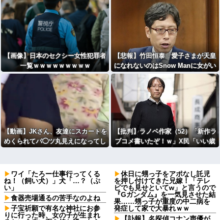
【画像】日本のセクシー女性犯罪者
【悲報】竹田恒泰「愛子さまが天皇
一覧ｗｗｗｗｗｗｗｗｗ
になれないのはSnow Manに女がい
ないのと同じ」X民「養子案はSno
w Manに竹田恒泰が入るようなも
の」
【動画】JKさん、友達にスカートを
【批判】ラノベ作家（52）「新作ラ
めくられてパ◯ツ丸見えになってし
ブコメ書いたぞ！ｗ」X民「いい歳
まうｗｗｗwｗｗｗｗｗｗｗｗ
こいてラブコメ（笑）恥ずかしくな
いの？」←やめたれｗと話題に
ワイ「たろー仕事行ってくる
休日に甥っ子をアポなし託児
ね！（飼い犬）」犬「…？（ぷ
を押し付けてきた兄嫁！「テレ
い」
ビでも見せといてw」と言うので
『Gガンダム』を一気見させた結
食器売場通るの苦手なのよね
果……甥っ子が重度の中二病を
子宝祈願で有名な神社にお参
発症して家で大暴れｗｗ
りに行った時、女の子が生まれ
【訃報】名探偵コナン声優が