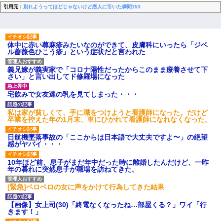
引用元：
別れようってほどじゃないけど恋人に引いた瞬間153
体中に赤い蕁麻疹みたいなのができて、皮膚科にいったら「ジベ
ル薔薇色ひこう疹」という症状だと言われた
義兄嫁が義実家で「コロナ陽性だったからこのまま療養させて下
さい」と言い出してド修羅場になった
宅飲みで女友達の乳を見てしまった・・・
私は家が貧しくて、手に職をつけようと看護師になった。だけど
卒業を控えた年の1月末、車にひかれて看護師になれなくなった。
日航機墜落事故の「ここからは日本語で大丈夫ですよ〜」の絶望
感がヤバイ・・・
10年ほど前、息子がまだ年中だった時に離婚したんだけど、一昨
年の暮れに突然息子が職場を訪ねてきた。
[緊急]ベロベロの女に声をかけて行為してきた結果
【画像】女上司(30)「終電なくなったね…部屋くる？」ワイ「行
きます！」