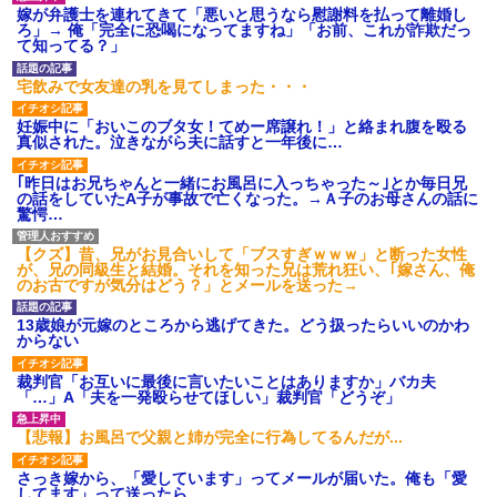
嫁が弁護士を連れてきて「悪いと思うなら慰謝料を払って離婚し
【ネット騒然】惨殺されたタ
ろ」→ 俺「完全に恐喝になってますね」「お前、これが詐欺だっ
ワマン頂き女子のこの動画、す
て知ってる？」
げえええええｗｗｗｗｗｗｗｗ
ｗｗｗ
宅飲みで女友達の乳を見てしまった・・・
【愕然】白のクラウン俺氏、
高速道路左車線を制限速度で走
った結果wwwwwwwwwwww
妊娠中に「おいこのブタ女！てめー席譲れ！」と絡まれ腹を殴る
真似された。泣きながら夫に話すと一年後に…
百年の恋12-899 食べた量を
張り合ってくる
｢昨日はお兄ちゃんと一緒にお風呂に入っちゃった～｣とか毎日兄
【悲報】佐藤輝明・・・２軍
の話をしていたA子が事故で亡くなった。→Ａ子のお母さんの話に
でも盛大にやらかす←あまり悲
驚愕…
しませないでくれ
【クズ】昔、兄がお見合いして「ブスすぎｗｗｗ」と断った女性
が、兄の同級生と結婚。それを知った兄は荒れ狂い、｢嫁さん、俺
のお古ですが気分はどう？」とメールを送った→
13歳娘が元嫁のところから逃げてきた。どう扱ったらいいのかわ
からない
裁判官「お互いに最後に言いたいことはありますか」バカ夫
「…」A「夫を一発殴らせてほしい」裁判官「どうぞ」
【悲報】お風呂で父親と姉が完全に行為してるんだが...
さっき嫁から、「愛しています」ってメールが届いた。俺も「愛
してます」って送ったら