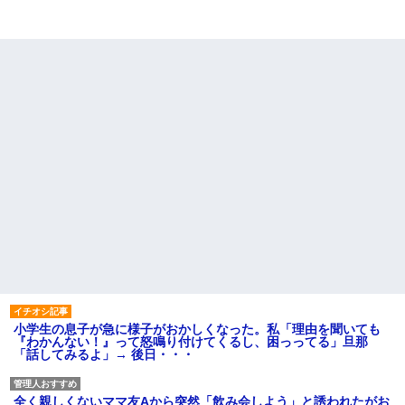
小学生の息子が急に様子がおかしくなった。私「理由を聞いても
『わかんない！』って怒鳴り付けてくるし、困っってる」旦那
「話してみるよ」→ 後日・・・
全く親しくないママ友Aから突然「飲み会しよう」と誘われたがお