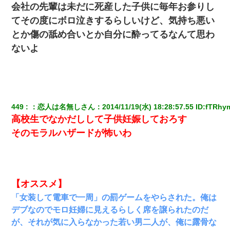
会社の先輩は未だに死産した子供に毎年お参りし
てその度にボロ泣きするらしいけど、気持ち悪い
とか傷の舐め合いとか自分に酔ってるなんて思わ
ないよ
449
：
恋人は名無しさん
：
2014/11/19(水) 18:28:57.55
 ID:
fTRhy
高校生でなかだしして子供妊娠しておろす
そのモラルハザードが怖いわ
【オススメ】
「女装して電車で一周」の罰ゲームをやらされた。俺は
デブなのでモロ妊婦に見えるらしく席を譲られたのだ
が、それが気に入らなかった若い男二人が、俺に露骨な