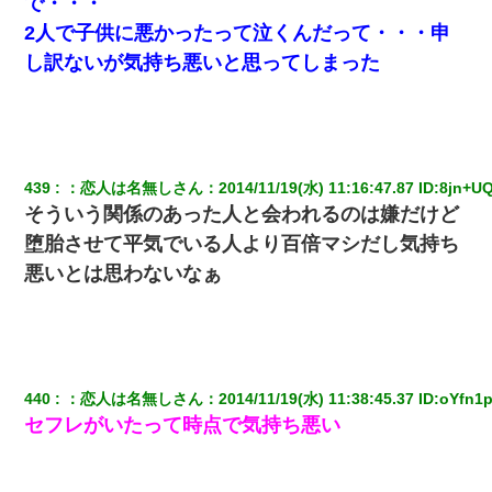
で・・・
2人で子供に悪かったって泣くんだって・・・申
し訳ないが気持ち悪いと思ってしまった
439
：
恋人は名無しさん
：
2014/11/19(水) 11:16:47.87
 ID:
8jn+UQ
そういう関係のあった人と会われるのは嫌だけど
堕胎させて平気でいる人より百倍マシだし気持ち
悪いとは思わないなぁ
440
：
恋人は名無しさん
：
2014/11/19(水) 11:38:45.37
 ID:
oYfn1p
セフレがいたって時点で気持ち悪い