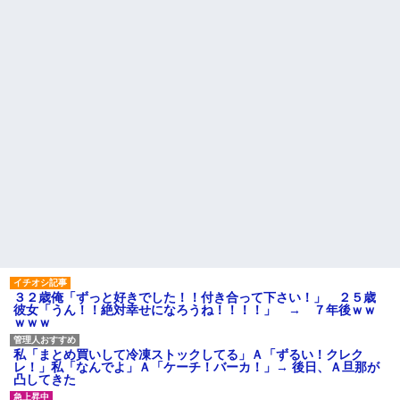
加齢で＊が緩んだのかチョビッ
【衝撃】若い女の子からする
と漏れるようになった
「甘い匂い」の正体、まさか分
相手がどんなパイプ持ってい
からないDTなんておらんよな？
るかも知れないのに…
よな？w w w w w w w w w w w
高校３年生の女です。家が嫌
【うわぁ】 都営団地住み、年
いすぎて家を出て現在養護施設
収10万円上げると「大変なこ
で暮らしています
と」になるｗｗｗｗｗｗｗ
主な税金の成り立ちを調べて
ハードオフに売っていた4万
みたよ
4000円のフィギュアがヤバすぎ
るｗｗｗｗｗｗ「こんな高い
の？ｗｗ」「逆に超安い」
私「ちょっと、人の家の金庫
触らないでよ！」キチママ『そ
こに金庫があったから、開けて
みようとしただけ☆』義兄「泥
は出てけ！二度と来るな！」結
果・・・
私「初めて飲む味だけどなん
のお茶？」彼「ちっ！」私「」
【GIF】JSのカンチョーワロ
３２歳俺「ずっと好きでした！！付き合って下さい！」 ２５歳
タ
彼女「うん！！絶対幸せになろうね！！！！」 → ７年後ｗｗ
後続車にクラクションを鳴ら
ｗｗｗ
され彼氏が逆切れ。「何クラク
ション鳴らしてんだ！降りてこ
いよ！」と怒鳴りだし...
私「まとめ買いして冷凍ストックしてる」Ａ「ずるい！クレク
レ！」私「なんでよ」Ａ「ケーチ！バーカ！」→ 後日、Ａ旦那が
【衝撃】報酬100万円超の治験
凸してきた
募集がこちらｗｗｗｗｗ(※画像
あり)