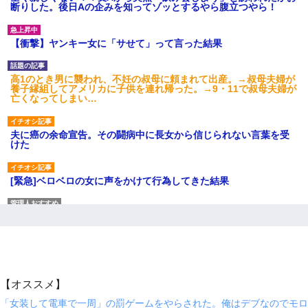
断りした。後日Aの企みを知ってゾッとするやら腹立つやら！
【衝撃】ヤンキー女に「サせて」って言った結果
高1のとき男に襲われ、不妊の叔母に頼まれて出産。→叔母夫婦が
養子縁組してアメリカに子供を連れ帰った。→9・11で叔母夫婦が
亡くなってしまい…
夫に癌の余命宣告。その闘病中に長女から信じられない言葉を受
けた
[緊急]ベロベロの女に声をかけて行為してきた結果
嫁が涙声で『会いたいね』とか言っているのが聞こえた。俺「こ
んな時間に誰と電話してんの？」嫁「ごめんなさい…！（大号
泣」俺（キターー）→
【報告者がキチ】嫁「妊娠した」俺『それじゃあ皆に祝ってもら
おう』友人達を家に連れ帰ってホームパーティー→俺『皆に祝え
【オススメ】
てもらえて良かったな！』→
「女装して電車で一周」の罰ゲームをやらされた。俺はデブなのでモロ