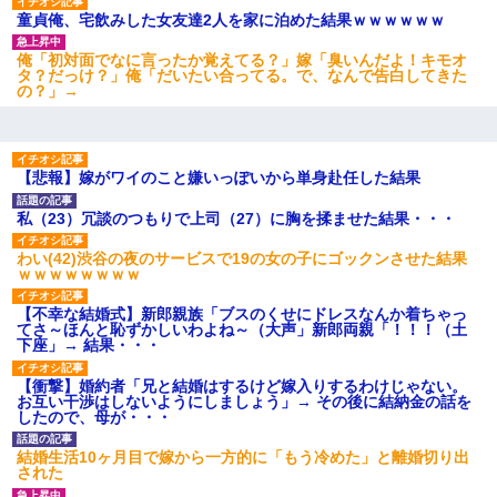
童貞俺、宅飲みした女友達2人を家に泊めた結果ｗｗｗｗｗｗ
俺「初対面でなに言ったか覚えてる？」嫁「臭いんだよ！キモオ
タ？だっけ？」俺「だいたい合ってる。で、なんで告白してきた
の？」→
【悲報】嫁がワイのこと嫌いっぽいから単身赴任した結果
私（23）冗談のつもりで上司（27）に胸を揉ませた結果・・・
わい(42)渋谷の夜のサービスで19の女の子にゴックンさせた結果
ｗｗｗｗｗｗｗｗ
【不幸な結婚式】新郎親族「ブスのくせにドレスなんか着ちゃっ
てさ～ほんと恥ずかしいわよね～（大声」新郎両親「！！！（土
下座」→ 結果・・・
【衝撃】婚約者「兄と結婚はするけど嫁入りするわけじゃない。
お互い干渉はしないようにしましょう」→ その後に結納金の話を
したので、母が・・・
結婚生活10ヶ月目で嫁から一方的に「もう冷めた」と離婚切り出
された