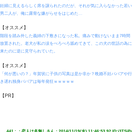
妊婦に見えるらしく席を譲られたのだが、それが気に入らなかった若い
さっき嫁から、「愛しています」ってメールが届いた。俺も「愛
してます」って送ったら
男二人が、俺に露骨な嫌がらせをはじめた…
【オススメ】
【衝撃】嫁父の会社に勤続１０年、手取り１４万 → 俺「２２万も
らえる会社から誘われた。転職したい」義父「クビ！（激怒」嫁
階段を踏み外した義姉の下敷きになった私。痛みで動けないまま7時間
「離婚！（激怒」
放置された。老犬が私の涙をぺろぺろ舐めてきて、この犬の世話の為に
来たのに逆に見守られていた。
義兄嫁「娘が大学に入ったら下宿させて」私「しつこい、学校斡
旋のアパートに行け」→ 旦那が義兄に通報したら「志望校を変え
ろ！」とキレて・・・
【オススメ】
「何が悪いの？」年賀状に子供の写真は是か非か？晩婚不妊ババアや行
我が家のガレージに見知らぬ車。俺「もしもし、玄関にもシャッ
ターリモコンあるだろ？DOWNのボタン押してｗ」→ 待つこと１
き遅れ独身ババアは毎年発狂ｗｗｗｗｗ
時間弱・・・
【PR】
朝起きたら嫁がいなかった。俺（嫁も嫁実家も電話に出ない…不
安だ）→ 仕事を早退して帰宅すると、嫁と嫁両親と知らない男が
２人・・・
この母親は娘の黒歴史を掘り出さないと死ぬんか？ 死ぬんか？
441
：
恋人は名無しさん
：
2014/11/19(水) 11:46:53.92
 ID:
i3TSiP