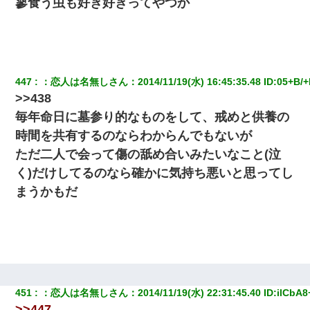
蓼食う虫も好き好きってやつか
【唖然】帰宅したら旦那のスポーツカーが消えていた。警察『目
立つし、すぐ見つかるかもしれません』→ 数時間後・・警察『××
さんご存じですか？』
447
：
恋人は名無しさん
：
2014/11/19(水) 16:45:35.48
 ID:
05+B/+
【ワロタ】姉から「肉食系14才、乳丸出し、毛はうっすら生えか
>>438
け」というタイトルで画像が送られてきた
毎年命日に墓参り的なものをして、戒めと供養の
時間を共有するのならわからんでもないが
男だけどリベンジポノレノの被害者になって未だに人生が立ち直
せない
ただ二人で会って傷の舐め合いみたいなこと(泣
く)だけしてるのなら確かに気持ち悪いと思ってし
医者「糖尿病で余命1年です」 ワイ「知らんわｗどうせ死ぬなら
まうかもだ
食べる量増やすわｗ」→結果ｗｗｗｗｗ
新卒の女性社員に1年半ストーカーされていた。俺「マジで怖い」
上司「話をしてみる」→女性社員「実は10数年前に…」
彼女との行為を録画した結果→衝撃の事実が判明したｗｗｗｗｗ
ｗ
451
：
恋人は名無しさん
：
2014/11/19(水) 22:31:45.40
 ID:
ilCbA8
>>447