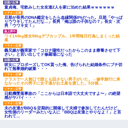
童貞俺、宅飲みした女友達2人を家に泊めた結果ｗｗｗｗｗｗ
旦那が長男のDNA鑑定をしたら血縁関係0%だった。旦那「やっぱ
りウワキしてたんだな…」長男「俺は誰の子供なの？」長女・次
男「ウワキ女！」
ワイ144kg彼女98kgデブカップル、1年間毎日行為しまくった結
果
義兄嫁が義実家で「コロナ陽性だったからこのまま療養させて下
さい」と言い出してド修羅場になった
彼女にプロポーズしてOK貰った俺、告げられた結婚条件にブチ切
れて無事婚約破棄・・・
クラスで一人無口で誰とも話さない男子がいた。→修学旅行に来
なかったその男子に女子達がお土産を渡した。5分後…
日航機墜落事故の「ここからは日本語で大丈夫ですよ〜」の絶望
感がヤバイ・・・
夫の友達がBBQを定期的に開催して夫婦で参加してたんだけど、
女性側のリーダーみたいな人に「BBQは友達とやりなよ！」と言
われて…