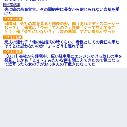
夫に癌の余命宣告。その闘病中に長女から信じられない言葉を受
けた
日曜日、会社の窓を見ると同僚の姿。俺（あれ？ディズニーシー
じゃ？）→俺電話「今何してんの？」同僚「シーで並んでるこ
と！」俺「会社にいない？」→次の瞬間、すごい鳥肌が立った
元夫の連れ子「俺の結婚式の時くらい、母親としての責任を果た
そうとは思わないのか！」→どうも連れ子は…
【GJ!】会社から帰宅中、広い駐車場にエンジンかけっ放しの車を
発見。しかも「ヒィ～」みたいな声も聞こえてきたので気になっ
て近寄ったら女の子がおっさんの下敷きになってた