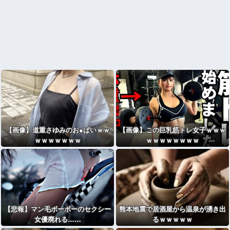
【画像】道重さゆみのお●ぱいｗｗ
【画像】この巨乳筋トレ女子ｗｗｗ
ｗｗｗｗｗｗｗ
ｗｗｗｗｗｗｗｗ
【悲報】マン毛ボーボーのセクシー
熊本地震で居酒屋から温泉が湧き出
女優廃れる……
るｗｗｗｗｗ