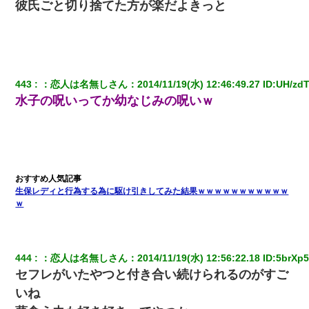
義弟より娘たちが大事」旦那「娘たちが成人したら別れよう」私
彼氏ごと切り捨てた方が楽だよきっと
（は？）
義兄嫁が義実家で「コロナ陽性だったからこのまま療養させて下
さい」と言い出してド修羅場になった
443
：
恋人は名無しさん
：
2014/11/19(水) 12:46:49.27
 ID:
UH/zdT
ケーキバイキングにいた単独の50くらいのオッサン、強烈だっ
水子の呪いってか幼なじみの呪いｗ
た。
同じマンションに住んでる女性が鍵をわかりやすいところに隠し
ている事に気づいた俺「忍びこんでみよう！」→ 結果
放置子が病院送りになったらしい → 俺（二度と帰ってくるなよ…
生保レディと行為する為に駆け引きしてみた結果ｗｗｗｗｗｗｗｗｗｗｗ
嫁を半身不随にしやがった恨みは、正直こんなもんじゃ晴れな
い）
ｗ
三年働いてたパートを突然クビになった。しかし元職場の主要取
引先のトップが母方の叔父だったので…
444
：
恋人は名無しさん
：
2014/11/19(水) 12:56:22.18
 ID:
5brXp5
セフレがいたやつと付き合い続けられるのがすご
デパートの外商『私さんだと名乗る女が、ツケで宝石を買おうと
いね
していて…』私「！？」→ 翌日。ママ友たちの様子が微妙におか
しくなり・・・