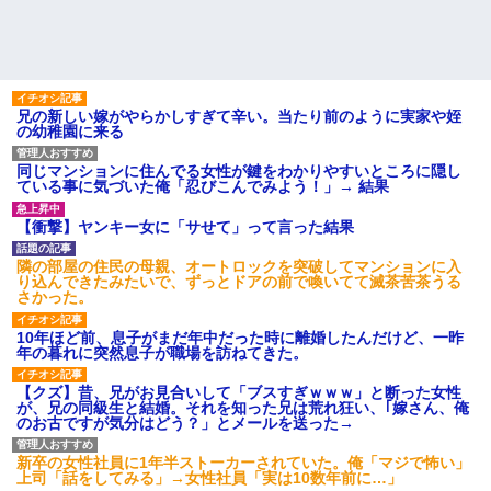
兄の新しい嫁がやらかしすぎて辛い。当たり前のように実家や姪
の幼稚園に来る
同じマンションに住んでる女性が鍵をわかりやすいところに隠し
ている事に気づいた俺「忍びこんでみよう！」→ 結果
【衝撃】ヤンキー女に「サせて」って言った結果
隣の部屋の住民の母親、オートロックを突破してマンションに入
り込んできたみたいで、ずっとドアの前で喚いてて滅茶苦茶うる
さかった。
10年ほど前、息子がまだ年中だった時に離婚したんだけど、一昨
年の暮れに突然息子が職場を訪ねてきた。
【クズ】昔、兄がお見合いして「ブスすぎｗｗｗ」と断った女性
が、兄の同級生と結婚。それを知った兄は荒れ狂い、｢嫁さん、俺
のお古ですが気分はどう？」とメールを送った→
新卒の女性社員に1年半ストーカーされていた。俺「マジで怖い」
上司「話をしてみる」→女性社員「実は10数年前に…」