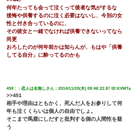
生保レディと行為する為に駆け引きしてみた結果ｗｗｗｗｗｗｗ
何年たっても会って泣くって後者な気がするな
ｗｗｗｗｗ
後悔や供養するのに泣く必要はないし、今別の女
性と付き合っているのに、
書店「息子さんが万引きしました」私「はっ？(息子目の前にいる
し…)うちの子ではないので迎えに行きません」→息子を名乗って
その彼女と一緒でなければ供養できないってなら
た人物の正体が判明するも・・・
尚更
おろしたのが何年前かは知らんが、もはや「供養
友人とふたりで山口に旅行した時の事。レンタカーを借りて山の
中の道を走っていたら、突然ガガッ！って音がして…
してる自分」に酔ってるのかも
昨日37歳のおばさんと行為したんだけどめちゃくちゃだった
【衝撃】女友達から行為中に告白されてOKした結果
459
：
恋人は名無しさん
：
2014/11/20(木) 09:46:22.87
 ID:
KVMTa
>>451
【GJ!】会社から帰宅中、広い駐車場にエンジンかけっ放しの車を
発見。しかも「ヒィ～」みたいな声も聞こえてきたので気になっ
相手や理由はともかく、死んだ人をお参りして何
て近寄ったら女の子がおっさんの下敷きになってた
年も泣くくらいは個人の自由でしょ。
そこまで馬鹿にしだすと批判する側の人間性を疑
アパートのドアに『ハンザイ者！この人はさいあくの人です』と
張り紙が！大家「面倒はごめんだよ」私「はあ」→警察に行き、
う
見回りで犯人が捕まったが、それが…｜生活｜ヌルポあんてな