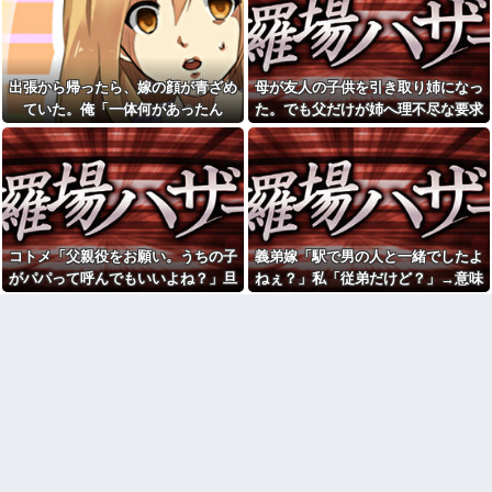
姪っ子とクレープを買ってい
同僚「先輩、今度デートする
たら不審者と間違われ警察沙汰
らしいよ」俺「そんな…」→密
にｗ必死にかばってくれた姪の
かに想い続けていた相手の話を
一言に泣きそうになった件←必
聞いて落ち込んで…
死の弁明が逆に不憫すぎて草
出張から帰ったら、嫁の顔が青ざめ
母が友人の子供を引き取り姉になっ
文系学部卒ってどんな仕事に
高校の頃、担任と隣のクラス
就くの？結局何で食っていくか
ていた。俺「一体何があったん
た。でも父だけが姉へ理不尽な要求
の担任が結婚。「お祝いに行こ
わからないんだけど...
う！」と結婚式場に突撃した結
だ？」嫁「…」→子供たちに話を聞
ばかり押し付けていて…
兄がドール愛好家。部屋でド
果...
くと…
レスを着せ写真撮影もしてドン
友人とファミレスでごはんを
引きした
食べてたら通りかかった友人彼
彼氏が『この車』買おうとし
が入ってきて無断で友人の皿を
て私とケンカになってるんだけ
奪いまだ数口しか食べてないオ
どｗｗｗｗｗｗ
ムライスをどんどん食べ始めた
【画像】ディズニーのおいな
味噌汁にアレを入れてしまう
コトメ「父親役をお願い。うちの子
義弟嫁「駅で男の人と一緒でしたよ
り巻（600円）、流石にアレすぎ
嫁(メシマズ)にブチギレた俺。
がパパって呼んでもいいよね？」旦
ねぇ？」私「従弟だけど？」→意味
て賛否両論の大炎上をしてしま
……帰ったら離婚届がありまし
うw w w w w w w
た
那「それは無理」→断った途端に大
深な言い方をされてウンザリして…
【怒報】国税庁「あのさぁ！
「今思えばなんであんなに夢
騒ぎになり…
君らがちゃんと納税してくれな
中になったんやろ…」と思うコ
いとこうなっちゃうけどどうす
ンテンツ
る？！」←これw w w w w w w
【画像】思わず保存したくな
w
る「笑える画像・最高な画像」
【画像】愛知の半グレ、怖す
貼っていけｗｗｗｗｗ
ぎる→御尊顔がこちら…
【修羅場】不妊と判明した
【画像】令和最新版の剛力彩
夫、前妻の娘に「実の子じゃな
芽、ワイらにブッ刺さりまくり
い！」と訴えた結果ｗｗｗｗ
と話題にw w w w w w w w w w
33歳くらいから太ったせいか
w w w