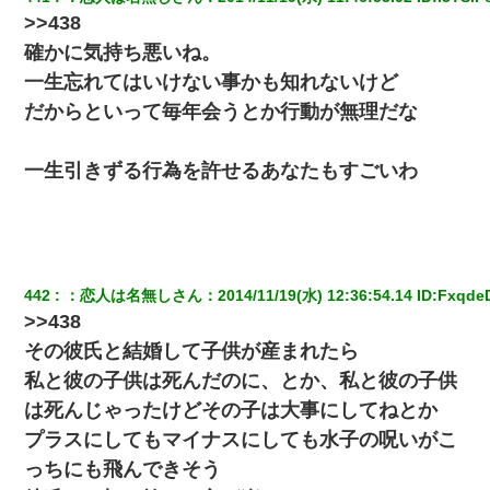
>>438
私（23）冗談のつもりで上司（27）に胸を揉ませた結果・・・
確かに気持ち悪いね。
一生忘れてはいけない事かも知れないけど
嫁に不倫されたから嫁と不倫相手に1000万の慰謝料請求した
だからといって毎年会うとか行動が無理だな
彼女(37)の情欲がえげつない件ｗｗｗｗｗｗｗ
一生引きずる行為を許せるあなたもすごいわ
彼氏の家に泊まる事になり、ゲームで盛り上がってさぁ寝よう！
と電気を消すとミシッって音が…彼「ちょっと待ってて」→勢い
よくドアを開けるとなんと…
小学生の妹が20代の弟とチューしてるのに、見て見ぬふりの親を
442
：
恋人は名無しさん
：
2014/11/19(水) 12:36:54.14
 ID:
Fxqde
見てから実家を出た。それから15年、妹が弟の子を妊娠したらし
くもう堕胎できない月なんだと母から連絡がきた…｜生活｜ワロ
>>438
タあんてな
その彼氏と結婚して子供が産まれたら
私と彼の子供は死んだのに、とか、私と彼の子供
私が遺産を相続。→それを知った義両親が「旅行代金を出せ！」
「リフォーム費用を負担しろ！」「金の管理は私達がする！」と
は死んじゃったけどその子は大事にしてねとか
浅ましくも集りにきた。
プラスにしてもマイナスにしても水子の呪いがこ
っちにも飛んできそう
200万を貸したコウトから、追加で400万の申し込み、私「無理。