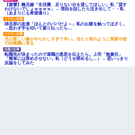
【復讐】義兄嫁「生活費、足りない分を貸してほしい」私「貸す
わけないでしょｗｗｗｗ」→ 理由を話したら泣き出して・・私
（あまりにも希望通り）
姉旦那の友達「ほんとのパパだよ～」私のお腹を触ってほざく。
→思わず手を叩いて振り払ったら…
兄の新しい嫁がやらかしすぎて辛い。当たり前のように実家や姪
の幼稚園に来る
転職先が決まったので退職の意思を伝えたら。上司「無責任」
「簡単には辞めさせない」私（どうせ辞めるし…）→ 思いっきり
反論をしてみた