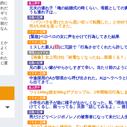
滅的に
元夫の連れ子「俺の結婚式の時くらい、母親としての
どれだ
うも連れ子は…
リギリ
やった
「パワハラを受けたから思い切って転職した」とSNS
名前だ
司がLINEを送ってきた。
、なん
[緊急]ベロベロの女に声をかけて行為してきた結果
」とか
ミスした新人(
)に冗談で「行為させてくれたら許し
をよく
たと
【画像】女上司(30)「終電なくなったね…部屋くる？
かれた
同じ質
兄の新しい嫁がやらかしすぎて辛い。当たり前のよう
中途採用のAが部長から呼び出された。Aはヘラヘラと
ら出てきて…
ワイ144kg彼女98kgデブカップル、1年間毎日行為し
小学生の息子が急に様子がおかしくなった。私「理由
けてくるし、困っってる」旦那「話してみるよ」→ 後
男だけどリベンジポノレノの被害者になって未だに人