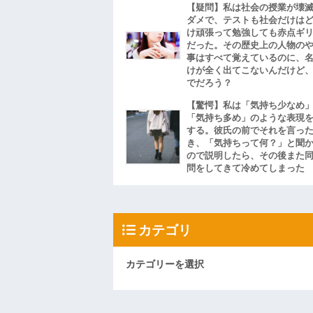
【疑問】私は社会の授業が壊
ダメで、テストも社会だけは
け頑張って勉強しても赤点ギ
だった。その歴史上の人物の
事はすべて覚えているのに、
けが全く出てこないんだけど
でだろう？
【驚愕】私は「気持ち少なめ
「気持ち多め」のような表現
する。彼氏の前でそれを言っ
き、「気持ちって何？」と聞
ので説明したら、その後また
問をしてきて冷めてしまった
カテゴリ