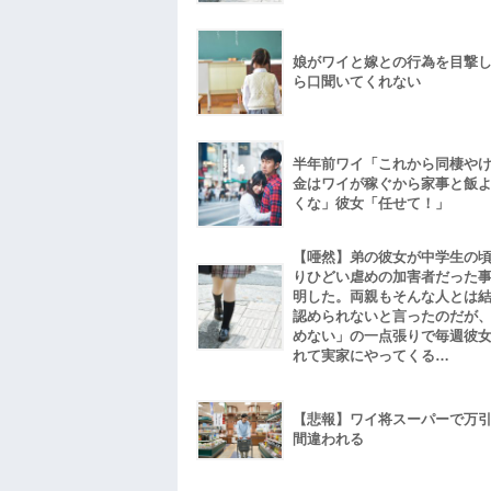
娘がワイと嫁との行為を目撃
ら口聞いてくれない
半年前ワイ「これから同棲や
金はワイが稼ぐから家事と飯
くな」彼女「任せて！」
【唖然】弟の彼女が中学生の
りひどい虐めの加害者だった
明した。両親もそんな人とは
認められないと言ったのだが
めない」の一点張りで毎週彼
れて実家にやってくる…
【悲報】ワイ将スーパーで万
間違われる