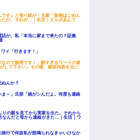
人です』と張り紙が！大家「面倒はごめん
ったが、それが…｜生活｜ヌルポあんて
電話が。私「本当に家まで来たの？証拠
後
」ワイ「行きます！」
年なので無理です！」酷すぎるワードの連
逃がして下さい」その後、録音内容を父に
死ぬんか？
いま～」旦那「娘がシんだよ。何度も連絡
ふりの親を見てから実家を出た。それから
月なんだと母から連絡がきた…｜生活｜ワ
の旅行で何故私が怒鳴られなきゃいけなか