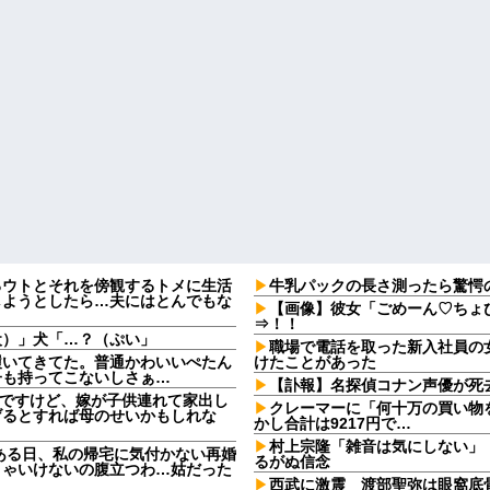
るウトとそれを傍観するトメに生活
牛乳パックの長さ測ったら驚愕
しようとしたら…夫にはとんでもな
【画像】彼女「ごめーん♡ちょ
⇒！！
犬）」犬「…？（ぷい」
職場で電話を取った新入社員の
履いてきてた。普通かわいいぺたん
けたことがあった
子も持ってこないしさぁ…
【訃報】名探偵コナン声優が死去
なんですけど、嫁が子供連れて家出し
クレーマーに「何十万の買い物
げるとすれば母のせいかもしれな
かし合計は9217円で…
村上宗隆「雑音は気にしない」
ある日、私の帰宅に気付かない再婚
るがぬ信念
きゃいけないの腹立つわ…姑だった
西武に激震 渡部聖弥は眼窩底