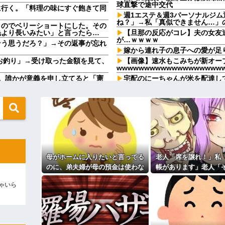
球直撃で途中交代
に行く。「料理の味にすぐ飽きて同
週1エステ＆週3パーソナルジ
ね？」→私「真似できません…」
うのでベリーショートにした。その
毛より長いみたい」と言ったら…
【旦那の反応がコレ】夫の女友
が…ｗｗｗｗ
そう思うだろ？」→その返事が忘れ
嫁から連れ子の息子への愛が足
、お釣り」→受け取った金額を見て、
【画像】速水もこみちが新オープ
wwwwwwwwwwwwwwwwwww
。誰かが意義を申し立てると「憲
宅配のにーちゃんが米を配達し
..
「おすそ分けなら五キロで良いんだ
飲んでいたらピンポーン→結果
メと二世帯住宅を建て、「２F(夫婦
束をしたが、早速破って2Fに上
なんなのよ！！！すごいわ掃除
【ネット史】「鏡の中のアクト
間に、後ろに並んでいた外国人風の
終わらなかったのか
（うっぜぇ。引き落としキャンセ
【胸糞】「食に執着がない」自
クソ男「専業主婦は昼間寝てら
←これが流行らなかった理由
ーもん。どうせ暇でしょ？俺のＤ
ｗｗｗｗｗｗｗｗｗ
母がホームに入りたいと言ってる
老人「席を譲れ！」私
【驚愕】養育費を払い続けた結
ますか？」ワイ喪主「直葬で(即
れｗｗｗｗ
のに、弟夫婦が母の預金は使わな
帳があります」老人「
職場で電話を取った新入社員の
いでと言ってきた。我が弟ながら
係ない！」→暴言を浴
82kgにwwwwwwww
けたことがあった
ゃいら
情けなくて溜息が出る
直後、周囲が動き出
るのか分かんない奴はモテない奴確定
既婚女性が夫に夕飯も用意せず
？？？
時には帰宅してるんだけど
地も、財産はすべて私が継ぐ。相続
主な税金の成り立ちを調べてみ
 → 数年後、復讐のチャンスが