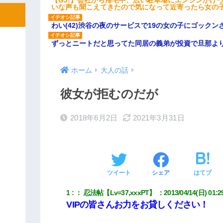
【GJ!】会社から帰宅中、広い駐車場にエンジンかけ
いな声も聞こえてきたので気になって近寄ったら女の
わい(42)渋谷の夜のサービスで19の女の子にゴック
ずっとニートだと思ってた同居の義弟が投資で旦那よ
ホーム
大人の話
彼女が拒むのだが
2018年6月2日
2021年3月31日
ツイート
シェア
はてブ
1
：
 忍法帖【Lv=37,xxxPT】 
：
2013/04/14(日) 01:2
VIPの皆さんお力をお貸しください！