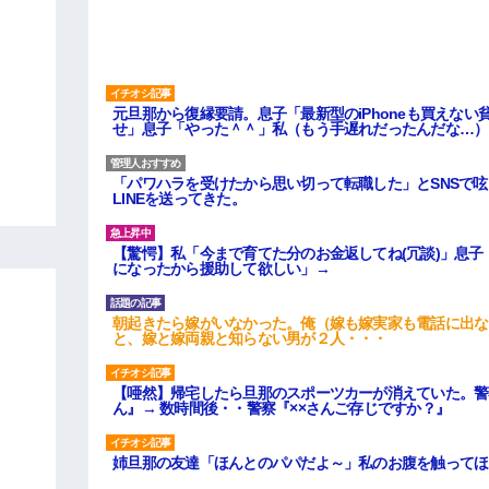
元旦那から復縁要請。息子「最新型のiPhoneも買えな
せ」息子「やった＾＾」私（もう手遅れだったんだな…）
「パワハラを受けたから思い切って転職した」とSNSで
LINEを送ってきた。
【驚愕】私「今まで育てた分のお金返してね(冗談)」息子
になったから援助して欲しい」→
朝起きたら嫁がいなかった。俺（嫁も嫁実家も電話に出な
と、嫁と嫁両親と知らない男が２人・・・
【唖然】帰宅したら旦那のスポーツカーが消えていた。警
ん』→ 数時間後・・警察『××さんご存じですか？』
姉旦那の友達「ほんとのパパだよ～」私のお腹を触ってほ