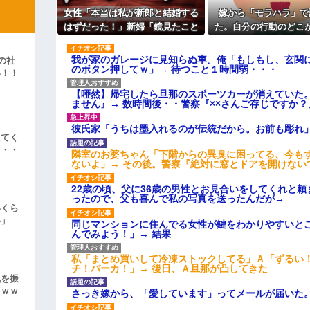
女性「本当は私が新郎と結婚する
嫁から「モラハラ」で
ィギュアがヤバすぎるｗｗｗｗｗｗ
はずだった！」新婦「鏡見たこと
た。自分の行動のどこ
よ！」キチママ『そこに金庫があっ
ある？」→披露宴が一瞬で騒然と
なのかわからないから
「泥は出てけ！二度と来るな！」結
なって…
い
我が家のガレージに見知らぬ車。俺「もしもし、玄関に
の社
のボタン押してｗ」→ 待つこと１時間弱・・・
彼「ちっ！」私「」
い！！
」
【唖然】帰宅したら旦那のスポーツカーが消えていた
逆切れ。「何クラクション鳴らして
ません』→ 数時間後・・警察『××さんご存じですか？
らｗｗｗｗｗ(※画像あり)
彼氏家「うちは墨入れるのが伝統だから。お前も彫れ」
えてく
女子のこの動画、すげえええええｗ
・・・
隣室のお婆ちゃん「下階からの異臭に困ってる、今も
ないよ」→ その後。警察『絶対に窓とドアを開けない
車線を制限速度で走った結果
22歳の頃、父に36歳の男性とお見合いをしてくれと
くる
ったので、父も喜んで私の写真を送ったんだが→
やらかす←あまり悲しませないでく
いくら
い」
同じマンションに住んでる女性が鍵をわかりやすいと
んでみよう！」→ 結果
私「まとめ買いして冷凍ストックしてる」Ａ「ずるい
チ！バーカ！」→ 後日、Ａ旦那が凸してきた
気を振
ｗｗｗ
さっき嫁から、「愛しています」ってメールが届いた