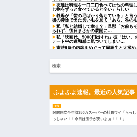
友達は料理を一口二口食べては他の料理
じ物をずっと食べていると辛い」らしい
義母が「髪の毛ばかり落ちている」と言
後の掃除で出た長い毛を見て「あら、私の
私「私と結婚して幸せ？」旦那「お前も
られず、後日まさかの展開に…
私「映画代、5000円出すね」彼「はい
デート中の違和感に気づいてしまい…
憲法9条の内容をめぐって同級生と大揉め
法に逆らうなやハンザイ者www」とかほざき.
【しまった…】 コトメに追い出されたト
のエリア)には絶対に上がらない」という約
が...
ATMで俺が暗証番号を入力し終わった瞬
女がこちらに荷物をばらまきやがった。俺
ル...
チー牛「デブの事豚丼って呼ぼうぜ！」
ふよふよ速報。最近の人気記事
【悲報】「美人すぎる県警本部長」失職
【衝撃】葬儀屋「火葬プランはどうなさい
答)」→結果ァw w w w w w w w w w
【朗報】寺田心、週6ジム通いで体重62kg→
関関同立卒年収350万スーパーの社員ワイ「らっし
【画像】このLINEでなんで女が怒って
っしゃい！！今日は玉子が安いよぉ！！！」
らしい←お前らは勿論わかるよな？？？？
妹と差をつけて育てられた。妹「家も土
は放棄して」母「うんうん」私「わかった」