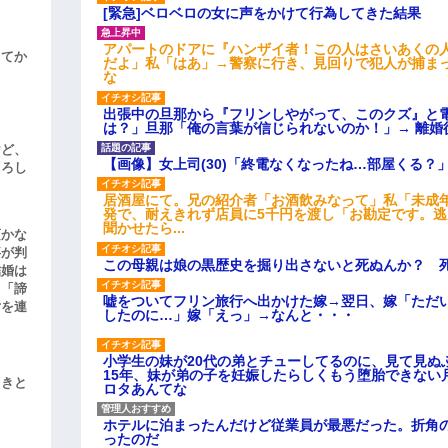
[緊急]ベロベロの女に声をかけて行為してきた結果
アパートのドアに『ハンザイ者！この人はさいあくの
してか
だよ」私「はあ」→警察に行き、見回りで犯人が捕ま
な
出張中の旦那から『フリンしやがって、このクズ』と
は？」旦那「俺の言葉が信じられないのか！」→ 離婚
けど、
【画像】女上司(30)「終電なくなったね…部屋くる？
よろし
居酒屋にて。兄の紹介者「お酒飲みなって」私「未成
発で、耐えきれず店員に5千円を渡し「お勘定です。
聞かせたら...
頃かな
事が判
この母親は娘の黒歴史を掘り出さないと死ぬんか？ 
結婚は
、「諦
嘘をついてフリン旅行へ出かけた嫁→翌日、嫁「ただ
女を連
したのに…」嫁「えっ」→なんと・・・
小学生の妹が20代の弟とチューしてるのに、見て見ぬ
15年、妹が弟の子を妊娠したらしくもう堕胎できない
引きと
ロタあんてな
ホテルに泊まったんだけど従業員が最悪だった。折角
ったのだ