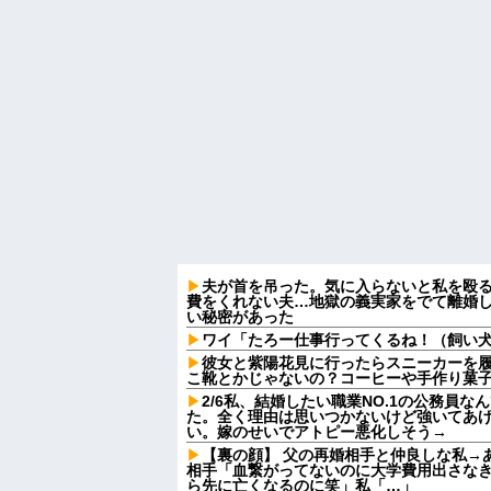
夫が首を吊った。気に入らないと私を殴
費をくれない夫…地獄の義実家をでて離婚
い秘密があった
ワイ「たろー仕事行ってくるね！（飼い
彼女と紫陽花見に行ったらスニーカーを
こ靴とかじゃないの？コーヒーや手作り菓
2/6私、結婚したい職業NO.1の公務員
た。全く理由は思いつかないけど強いてあ
い。嫁のせいでアトピー悪化しそう→
【裏の顔】 父の再婚相手と仲良しな私→
相手「血繋がってないのに大学費用出さな
ら先に亡くなるのに笑」私「…」