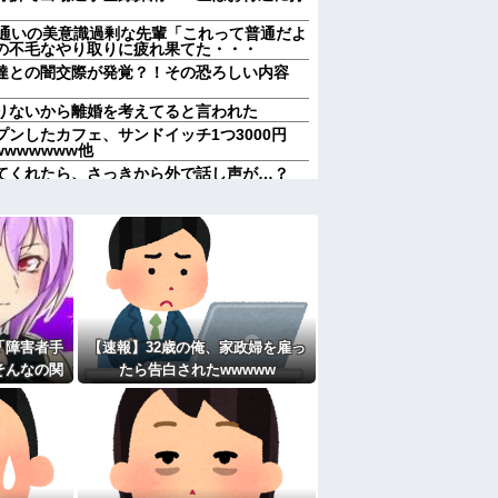
ム通いの美意識過剰な先輩「これって普通だよ
の不毛なやり取りに疲れ果てた・・・
達との闇交際が発覚？！その恐ろしい内容
りないから離婚を考えてると言われた
ンしたカフェ、サンドイッチ1つ3000円
wwwwwww他
てくれたら、さっきから外で話し声が…？
けどなぁ」私(一体誰だよ?!)→夜、友人と
！！！！
レス事件」夫は正しかったのに、なぜ喧嘩は
称するクチャラー義母の汚い食べ方に限界
れていいよなぁ。俺なんか忙しくて寝る暇ね
ＶＤコピっといてよ」
「障害者手
【速報】32歳の俺、家政婦を雇っ
果…元妻の裏切りが判明！！！その理由がこ
そんなの関
たら告白されたwwwww
女子がヒワイなことを言われてショックを受
びせられた
して…
週２で遊びに行くって多いかな？遅くても21
たよ