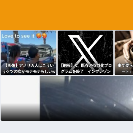
【画像】アメリカ人はこうい
【朗報】X、既存の収益化プロ
車で要ら
うケツの女がモテモテらしいw
グラムを終了 インプレゾン
ート」
wwwwww
ビ死滅か