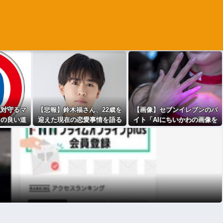
絶対守るマ
【悲報】鈴木福さん、22歳を
【画像】セブンイレブンのバ
しの良い道
迎えた現在の恋愛事情を語る
イト「AIにちいかわの画像を
以上出さない
ｗｗｗｗｗｗｗｗｗｗ
食わせてっと…できた！」
ｗｗｗ
⇒！