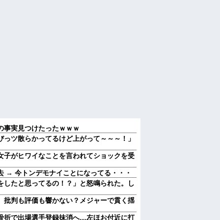
の事実見つけたったｗｗｗ
びっツ散らかってるけど上がって～～～！」
女子がヒワイなことを言われてショックを受
 → 今トンデモナイことになってる・・・
をしたと思ってるの！？」と怒鳴られた。し
 批判も評価も響かない？メジャーで貫く揺
骨折で出場選手登録抹消へ…左ほお付近に打