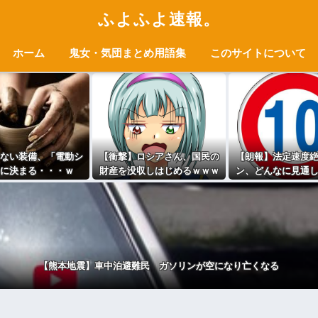
ふよふよ速報。
ホーム
鬼女・気団まとめ用語集
このサイトについて
ない装備、「電動シ
【衝撃】ロシアさん、国民の
【朗報】法定速度
に決まる・・・ｗ
財産を没収しはじめるｗｗｗ
ン、どんなに見通
ｗｗ
路でも40～60km
ｗｗｗｗｗｗｗ
【熊本地震】車中泊避難民 ガソリンが空になり亡くなる