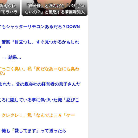
訴えられ
「佳子様」と呼んだら「バカじゃ
がモラハラ
ないの？」と激怒する隣国籍知人
教えてほし
⇒正論で返したら大炎上w
もシャッターリモコンあるだろ？DOWN
。警察『目立つし、すぐ見つかるかもしれ
』
 → 結果…
すっごく臭い」私「変だなあ～なにも臭わ
で』
頼まれた。父の親会社の経営者の息子さんだ
ころに隠している事に気づいた俺「忍びこ
！クレクレ！」私「なんでよ」Ａ「ケー
。俺も「愛してます」って送ったら