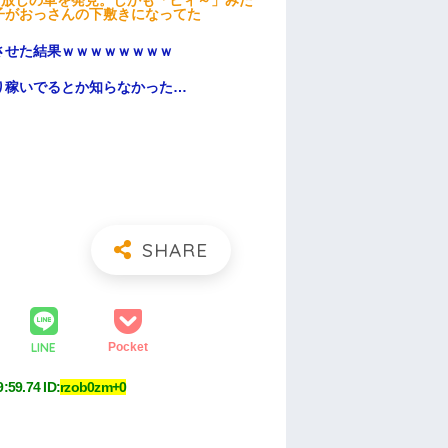
っ放しの車を発見。しかも「ヒィ～」みた
子がおっさんの下敷きになってた
ンさせた結果ｗｗｗｗｗｗｗｗ
り稼いでるとか知らなかった…
LINE
Pocket
9:59.74
 ID:
rzob0zm+0