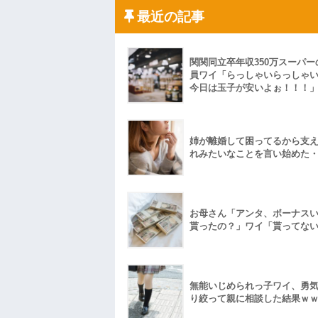
や...
最近の記事
ハードオフに売っていた4万4000円のフ
「こんな高いの？ｗｗ」「逆に超安い」
私「ちょっと、人の家の金庫触らないで
たから、開けてみようとしただけ☆』義兄
果・・・
関関同立卒年収350万スーパー
私「初めて飲む味だけどなんのお茶？」
員ワイ「らっしゃいらっしゃ
今日は玉子が安いよぉ！！！
【GIF】JSのカンチョーワロタ
後続車にクラクションを鳴らされ彼氏が
んだ！降りてこいよ！」と怒鳴りだし...
【衝撃】報酬100万円超の治験募集がこち
姉が離婚して困ってるから支
【ネット騒然】惨殺されたタワマン頂き
れみたいなことを言い始めた
ｗｗｗｗｗｗｗｗｗｗ
【愕然】白のクラウン俺氏、高速道路左
wwwwwwwwwwww
百年の恋12-899 食べた量を張り合って
【悲報】佐藤輝明・・・２軍でも盛大に
お母さん「アンタ、ボーナス
れ
貰ったの？」ワイ「貰ってな
無能いじめられっ子ワイ、勇
り絞って親に相談した結果ｗ