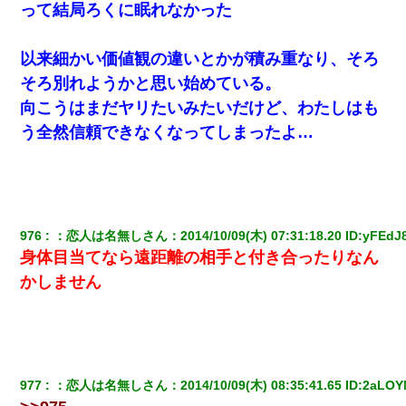
って結局ろくに眠れなかった
9月に付き合い始めたけどこの、この人と結婚はないわと判
断して別れた。その元彼が交通事故で重体になっているら
しく…
以来細かい価値観の違いとかが積み重なり、そろ
そろ別れようかと思い始めている。
【クズ】昔、兄がお見合いして「ブスすぎｗｗｗ」と断っ
た女性が、兄の同級生と結婚。それを知った兄は荒れ狂
向こうはまだヤリたいみたいだけど、わたしはも
い、｢嫁さん、俺のお古ですが気分はどう？」とメールを送
った→
う全然信頼できなくなってしまったよ…
宅飲みで女友達の乳を見てしまった・・・
婚活パーティーでよく会う美女がいた。こんな完璧な容姿
を持ってしても結婚て難しいんだなぁ…と思ってた
976
：
恋人は名無しさん
：
2014/10/09(木) 07:31:18.20
 ID:
yFEdJ
身体目当てなら遠距離の相手と付き合ったりなん
彼女にプロポーズしてOK貰った俺、告げられた結婚条件に
かしません
ブチ切れて無事婚約破棄・・・
全く親しくないママ友Aから突然「飲み会しよう」と誘われ
たがお断りした。後日Aの企みを知ってゾッとするやら腹立
つやら！
977
：
恋人は名無しさん
：
2014/10/09(木) 08:35:41.65
 ID:
2aLOYN