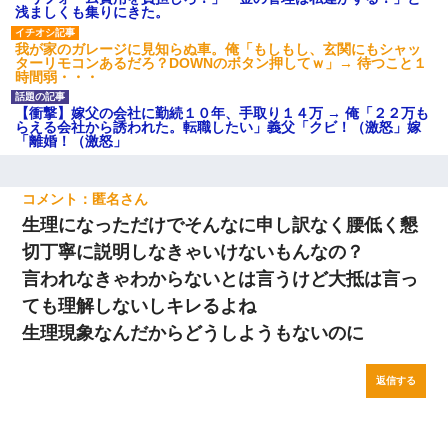
浅ましくも集りにきた。
我が家のガレージに見知らぬ車。俺「もしもし、玄関にもシャッ
ターリモコンあるだろ？DOWNのボタン押してｗ」→ 待つこと１
時間弱・・・
【衝撃】嫁父の会社に勤続１０年、手取り１４万 → 俺「２２万も
らえる会社から誘われた。転職したい」義父「クビ！（激怒」嫁
「離婚！（激怒」
匿名
生理になっただけでそんなに申し訳なく腰低く懇
切丁寧に説明しなきゃいけないもんなの？
言われなきゃわからないとは言うけど大抵は言っ
ても理解しないしキレるよね
生理現象なんだからどうしようもないのに
返信する