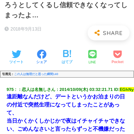
ろうとしてくるし信頼できなくなってし
まったよ…
2018年9月13日
LINE
ツイート
シェア
はてブ
Pocket
引用元：
この人は無理だと思った瞬間140
975
：
恋人は名無しさん
：
2014/10/09(木) 03:32:21.71
 ID:
EGhNy
遠距離なんだけど、デートというかお泊まりの日
の付近で突然生理になってしまったことがあっ
て、
当日かくかくしかじかで夜はイチャイチャできな
い、ごめんなさいと言ったらずっと不機嫌だった