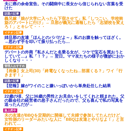
夫に癌の余命宣告。その闘病中に長女から信じられない言葉を受
けた
義兄嫁「娘が大学に入ったら下宿させて」私「しつこい、学校斡
旋のアパートに行け」→ 旦那が義兄に通報したら「志望校を変え
ろ！」とキレて・・・
姉旦那の友達「ほんとのパパだよ～」私のお腹を触ってほざく。
→思わず手を叩いて振り払ったら…
デパートの外商『私さんだと名乗る女が、ツケで宝石を買おうと
していて…』私「！？」→ 翌日。ママ友たちの様子が微妙におか
しくなり・・・
【画像】女上司(30)「終電なくなったね…部屋くる？」ワイ「行
きます！」
【悲報】嫁がワイのこと嫌いっぽいから単身赴任した結果
22歳の頃、父に36歳の男性とお見合いをしてくれと頼まれた。父
の親会社の経営者の息子さんだったので、父も喜んで私の写真を
送ったんだが→
夫の友達がBBQを定期的に開催して夫婦で参加してたんだけど、
女性側のリーダーみたいな人に「BBQは友達とやりなよ！」と言
われて…