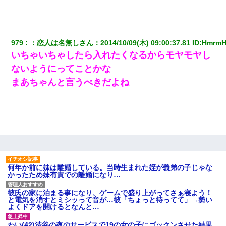
隣室のお婆ちゃん「下階からの異臭に困ってる、今もすっ
ごく臭い」私「変だなあ～なにも臭わないよ」→ その後。
警察『絶対に窓とドアを開けないで』
979
：
恋人は名無しさん
：
2014/10/09(木) 09:00:37.81
 ID:
HmrmH
【衝撃】婚約者「兄と結婚はするけど嫁入りするわけじゃ
ない。お互い干渉はしないようにしましょう」→ その後に
いちゃいちゃしたら入れたくなるからモヤモヤし
結納金の話をしたので、母が・・・
ないようにってことかな
まあちゃんと言うべきだよね
彼女(美人女医)にネックレスをプレゼント。「こんな安物を
渡すくらいなら、渡さないほうがマシだからね」→ ６０万
したと話したら・・・
【悲報】お風呂で父親と姉が完全に行為してるんだが...
妊娠中に「おいこのブタ女！てめー席譲れ！」と絡まれ腹
を殴る真似された。泣きながら夫に話すと一年後に…
何年か前に妹は離婚している。当時生まれた姪が義弟の子じゃな
かったため妹有責での離婚になり…
義兄嫁が義実家で「コロナ陽性だったからこのまま療養さ
彼氏の家に泊まる事になり、ゲームで盛り上がってさぁ寝よう！
せて下さい」と言い出してド修羅場になった
と電気を消すとミシッって音が…彼「ちょっと待ってて」→勢い
よくドアを開けるとなんと…
【画像】女の子「お母さん！！私ようやくファッションモ
わい(42)渋谷の夜のサービスで19の女の子にゴックンさせた結果