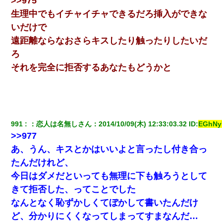
>>975
最近うちの庭に知らない男の人がしょっちゅう入ってく
る。それを職場で愚痴ったら、同僚男性が怒鳴りつけてき
生理中でもイチャイチャできるだろ挿入ができな
た。
いだけで
遠距離ならなおさらキスしたり触ったりしたいだ
200万を貸したコウトから、追加で400万の申し込み、私
「無理。義弟より娘たちが大事」旦那「娘たちが成人した
ろ
ら別れよう」私（は？）
それを完全に拒否するあなたもどうかと
【報告者がキチ】嫁「妊娠した」俺『それじゃあ皆に祝っ
てもらおう』友人達を家に連れ帰ってホームパーティー→
俺『皆に祝えてもらえて良かったな！』→
男だけどリベンジポノレノの被害者になって未だに人生が
991
：
恋人は名無しさん
：
2014/10/09(木) 12:33:03.32
 ID:
EGhNy
立ち直せない
>>977
あ、うん、キスとかはいいよと言ったし付き合っ
アパートのドアに『ハンザイ者！この人はさいあくの人で
す』と張り紙が！大家「面倒はごめんだよ」私「はあ」→
たんだけれど、
警察に行き、見回りで犯人が捕まったが、それが…｜生活
｜ヌルポあんてな
今日はダメだといっても無理に下も触ろうとして
きて拒否した、ってことでした
姉旦那の友達「ほんとのパパだよ～」私のお腹を触ってほ
なんとなく恥ずかしくてぼかして書いたんだけ
ざく。→思わず手を叩いて振り払ったら…
ど、分かりにくくなってしまってすまなんだ…