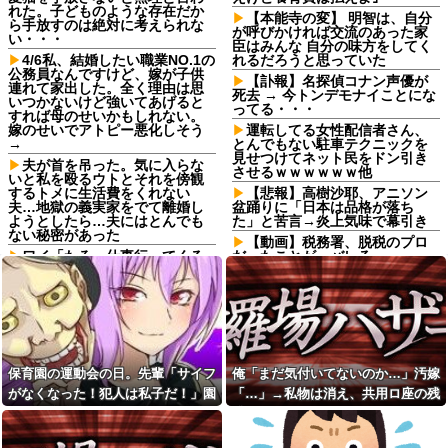
れた。子どものような存在だか
【本能寺の変】 明智は、自分
ら手放すのは絶対に考えられな
が呼びかければ交流のあった家
い・・・
臣はみんな 自分の味方をしてく
4/6私、結婚したい職業NO.1の
れるだろうと思っていた
公務員なんですけど、嫁が子供
【訃報】名探偵コナン声優が
連れて家出した。全く理由は思
死去 → 今トンデモナイことにな
いつかないけど強いてあげると
ってる・・・
すれば母のせいかもしれない。
嫁のせいでアトピー悪化しそう
運転してる女性配信者さん、
→
とんでもない駐車テクニックを
見せつけてネット民をドン引き
夫が首を吊った。気に入らな
させるｗｗｗｗｗｗ他
いと私を殴るウトとそれを傍観
するトメに生活費をくれない
【悲報】高樹沙耶、アニソン
夫…地獄の義実家をでて離婚し
盆踊りに「日本は品格が落ち
ようとしたら…夫にはとんでも
た」と苦言→炎上気味で幕引き
ない秘密があった
【動画】税務署、脱税のプロ
ワイ「たろー仕事行ってくる
だったことが、バレるwww
ね！（飼い犬）」犬「…？（ぷ
【未練】妻の不貞により離婚
い」
した 今後2度と会うつもりはない
母「お姉ちゃんは偉いのに、
と大見得切ったものの、半年過
あんたはねぇ…」私「また比べ
ぎると少しずつ妻が恋しくなっ
るの？」→積もり積もった不満
ていった → 結局、月1の子供面
がついに爆発して…
会日の後に…
嫁からマジで離婚を切り出さ
骨盤骨折の後輩が階段でスカ
保育園の運動会の日。先輩「サイフ
俺「まだ気付いてないのか…」汚嫁
れている。俺がネトゲしすぎて
ートの裾を上げて慎重に降りて
がなくなった！犯人は私子だ！」園
「…」→私物は消え、共用ロ座の残
全くかまわなかったのが原因ら
る姿を見て「お姫様気取りｗ
しく...
ｗ」と爆笑・悪口を連発する社
長「警察沙汰は勘弁して～」→誰も
高は653円。それでも嫁は平然とし
内彼女！事故背景を知りながら
バイト先のコンビニに、泥ま
味方がいないと思ったその時…
ていて…
マウントと嫉妬で嘲笑する性根
みれの土方が入店してきた。子