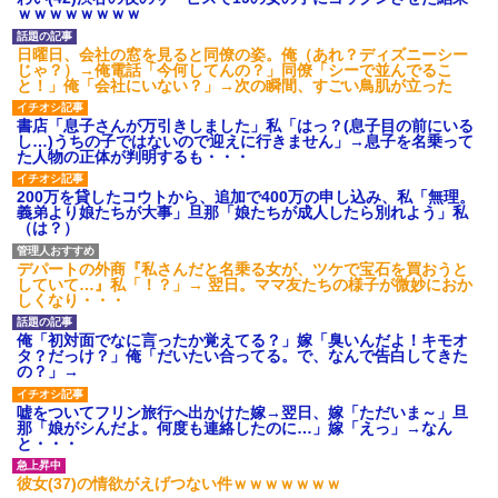
デルに選ばれたの！絶対見に来てね！」→悲しい結果がこ
ｗｗｗｗｗｗｗｗ
れ・・・
日曜日、会社の窓を見ると同僚の姿。俺（あれ？ディズニーシー
じゃ？）→俺電話「今何してんの？」同僚「シーで並んでるこ
小2の頃、妹と昼寝してたら家が火事になってて気づくと逃
と！」俺「会社にいない？」→次の瞬間、すごい鳥肌が立った
げ場がなかった。妹を抱き締めて「ﾀﾋんじゃうよ」って泣
いてたら…
書店「息子さんが万引きしました」私「はっ？(息子目の前にいる
し…)うちの子ではないので迎えに行きません」→息子を名乗って
た人物の正体が判明するも・・・
200万を貸したコウトから、追加で400万の申し込み、私「無理。
義弟より娘たちが大事」旦那「娘たちが成人したら別れよう」私
（は？）
デパートの外商『私さんだと名乗る女が、ツケで宝石を買おうと
していて…』私「！？」→ 翌日。ママ友たちの様子が微妙におか
しくなり・・・
俺「初対面でなに言ったか覚えてる？」嫁「臭いんだよ！キモオ
タ？だっけ？」俺「だいたい合ってる。で、なんで告白してきた
の？」→
嘘をついてフリン旅行へ出かけた嫁→翌日、嫁「ただいま～」旦
那「娘がシんだよ。何度も連絡したのに…」嫁「えっ」→なん
と・・・
彼女(37)の情欲がえげつない件ｗｗｗｗｗｗｗ