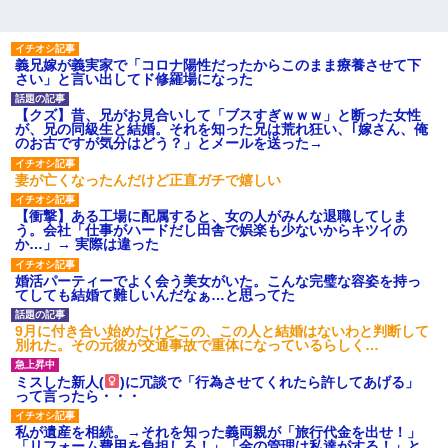
義兄嫁が義実家で「コロナ陽性だったからこのまま療養させて下
さい」と言い出してド修羅場になった
【クズ】昔、兄がお見合いして「ブスすぎｗｗｗ」と断った女性
が、兄の同級生と結婚。それを知った兄は荒れ狂い、｢嫁さん、俺
のお古ですが気分はどう？」とメールを送った→
妻が亡くなったんだけど正直ガチで嬉しい
【衝撃】ある工場に配属すると、女の人がみんな退職してしま
う。会社「仕事がハードだし田舎で娯楽も少ないからキツイの
か…」→ 実際は違った
婚活パーティーでよく会う美女がいた。こんな完璧な容姿を持っ
てしても結婚て難しいんだなぁ…と思ってた
9月に付き合い始めたけどこの、この人と結婚はないわと判断して
別れた。その元彼が交通事故で重体になっているらしく…
ミスした新人(
)に冗談で「行為させてくれたら許してあげる」
って言ったら・・・
私が遺産を相続。→それを知った義両親が「旅行代金を出せ！」
「リフォーム費用を負担しろ！」「金の管理は私達がする！」と