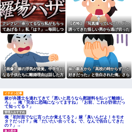
の汚さに一気に冷めた・・・
供「パパ！あのおじさんたちお
店汚してるよ！」→する
両親の離婚原因が私。結婚し
と・・・
た原因も私。
何処情報か知らんけど定期的
【愚痴】義父はなんとなく、
に嘘情報を流す馬鹿がいる
「旦那より義弟」を可愛がって
クレクレ「余ってるなら私がもらっ
【恐怖】「写真撮っていい？」川へ
いる感じがする。旦那もそれを
飲み屋でケンカした相手をコ
てあげる！」私「は？」→毎回しつ
誘ってきた怪しい男から逃げ切った
感じていて、義母にも相談した
ロした男の弁護をした。そして
ことがあるらしい。見ていると
こく食い下がるので、ある方法を試
私⇒テレビに映った『衝撃の顔』に
数年後、因果応報を思わせる出
なんだか切ない。
来事が…
した結果…
絶句
近寄りがたい怖いキャラを目
熊本地震で居酒屋から温泉が
指していた俺は自己紹介カード
湧き出るｗｗｗｗｗｗｗｗ
の自画像に自分だけそこにオリ
【悲報】思春期の娘に「キモ
ジナルの氏神を描いた
ッ」と言われたお父さん、グレ
③【相談】相談者「嫁から連
るｗｗｗｗｗｗｗ
れ子の息子への愛が足りないか
【画像】嫁の浮気が発覚。中学生に
妹の親友から「高校の時からずっと
吉岡里帆が橋本環奈、広瀬す
ら離婚を考えてると言われた」
なる子供たちに離婚理由は話した方
好きだった」と告白された俺。さら
ずクラスになれなかった理由ｗ
住民「嫁の高望みかな？」相談
ｗｗｗｗｗ
者「嫁にここ見せたら顔真っ赤
がいい？
にキス責めに遭い
にして怒ってました」住民「え
【画像】女芸人の吉住さん、
っ」
メイクしたら普通に美人の部類
だった→ご覧くださいw w w w
ギフテッド、ギフテッド2Eの
嫁が弁護士を連れてきて「悪いと思うなら慰謝料を払って離婚し
w w w w
育て方
ろ」→ 俺「完全に恐喝になってますね」「お前、これが詐欺だっ
辛辛魚（からからさかな）と
【特攻隊員の本音】「ああ
て知ってる？」
かいうカップ麺ｗｗｗｗｗｗｗ
ァ、だまされちゃった。今度生
ｗｗｗ
れる時はアメリカへ生れるぞ」
出撃前に残された若者たちの言
俺「初対面でなに言ったか覚えてる？」嫁「臭いんだよ！キモオ
兄が首吊った。理由はイジ
葉
タ？だっけ？」俺「だいたい合ってる。で、なんで告白してきた
メ…俺の両親離婚で母は自サツ
の？」→
し家庭崩壊→首謀者を探しだし
彼氏が私の友達を勝手に評価
た俺は会社と妻子を特定→結
する。友達の写真を見せたら