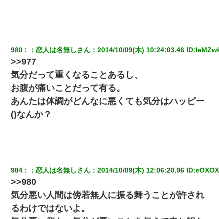
放置子が病院送りになったらしい → 俺（二度と帰ってくる
なよ…嫁を半身不随にしやがった恨みは、正直こんなもん
じゃ晴れない）
【画像】女上司(30)「終電なくなったね…部屋くる？」ワ
980
：
恋人は名無しさん
：
2014/10/09(木) 10:24:03.46
 ID:
leMZwk
イ「行きます！」
>>977
気分だって重くなることあるし、
【身体で払わせて】女友達「ごめん、何も言わずにお金貸
お腹が痛いことだって有る。
してください……」俺「いいよ！いくら？」女友達「10万
円ぐらい……」俺「ほい！10万！」→
あんたは体調がどんなに悪くても気分はハッピー
()なんか？
とっさに女児を捕まえたら変質者扱いされた。母親「あっ
ち行ってよ！気持ち悪い！（ｼｯｼｯ」→ 後日、俺を見つけた
母親がすっ飛んできて・・・
【復讐】義兄嫁「生活費、足りない分を貸してほしい」私
「貸すわけないでしょｗｗｗｗ」→ 理由を話したら泣き出
984
：
恋人は名無しさん
：
2014/10/09(木) 12:06:20.96
 ID:
eOXOX
して・・私（あまりにも希望通り）
>>980
気分悪い人間は傍若無人に振る舞うことが許され
高1のとき男に襲われ、不妊の叔母に頼まれて出産。→叔母
夫婦が養子縁組してアメリカに子供を連れ帰った。→9・11
るわけではないよ。
で叔母夫婦が亡くなってしまい…