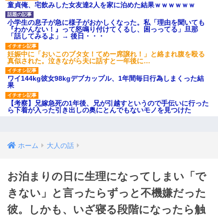
童貞俺、宅飲みした女友達2人を家に泊めた結果ｗｗｗｗｗｗ
小学生の息子が急に様子がおかしくなった。私「理由を聞いても
『わかんない！』って怒鳴り付けてくるし、困っってる」旦那
「話してみるよ」→ 後日・・・
妊娠中に「おいこのブタ女！てめー席譲れ！」と絡まれ腹を殴る
真似された。泣きながら夫に話すと一年後に…
ワイ144kg彼女98kgデブカップル、1年間毎日行為しまくった結
果
【考察】兄嫁急死の1年後、兄が引越すというので手伝いに行った
ら下着が入った引き出しの奥にとんでもないモノを見つけた
ホーム
大人の話
お泊まりの日に生理になってしまい「で
きない」と言ったらずっと不機嫌だった
彼。しかも、いざ寝る段階になったら触