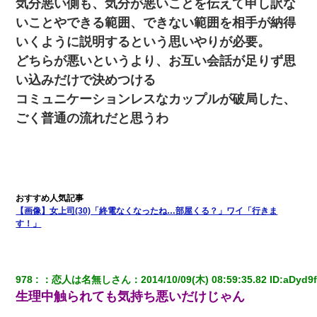
気分悪い側も、気分が悪いことを伝えて申し訳な
いことやできる範囲、できない範囲を相手が納得
旦那の元カノをSNSで探して写真を保存して顔面評価スレ
で写真を晒してた。ほとんどがブスという評価の中で二人
いくように説明するという思いやりが必要。
ほど意外に好評価で苦々しく思った
どちらが悪いというより、お互い会話が足りず思
い込みだけで決めつける
妻が亡くなったんだけど正直ガチで嬉しい
コミュニケーションレスなカップルが破局した、
ごく普通の流れだと思うわ
彼女(37)の情欲がえげつない件ｗｗｗｗｗｗｗ
32歳ワイ、34歳の可愛い女と付き合うも現実を知ってしま
い無事死亡・・・
【衝撃】嫁父の会社に勤続１０年、手取り１４万 → 俺「２
【画像】女上司(30)「終電なくなったね…部屋くる？」ワイ「行きま
２万もらえる会社から誘われた。転職したい」義父「ク
ビ！（激怒」嫁「離婚！（激怒」
す！」
上司「何なの、この書類！！」私「あの‥」上司「今は私
が話してるの！」私「ですから」上司「黙って聞きなさ
い！」私「それは」上司「言い訳しない！」→結果ｗｗｗ
978
：
恋人は名無しさん
：
2014/10/09(木) 08:59:35.82
 ID:
aDyd9f
ｗｗ
生理中触られても気持ち悪いだけじゃん