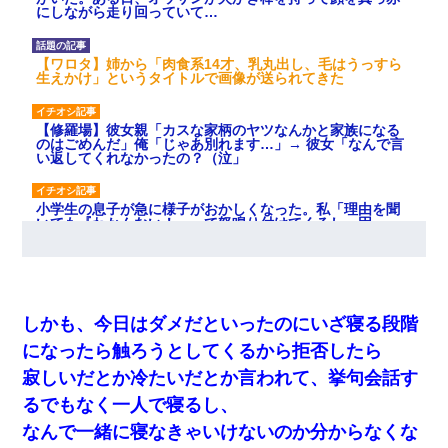
にしながら走り回っていて…
【ワロタ】姉から「肉食系14才、乳丸出し、毛はうっすら
生えかけ」というタイトルで画像が送られてきた
【修羅場】彼女親「カスな家柄のヤツなんかと家族になる
のはごめんだ」俺「じゃあ別れます…」→ 彼女「なんで言
い返してくれなかったの？（泣」
小学生の息子が急に様子がおかしくなった。私「理由を聞
いても『わかんない！』って怒鳴り付けてくるし、困っっ
てる」旦那「話してみるよ」→ 後日・・・
父が他界→父のフリン相手『どうか相続を放棄して下さ
い、昔のことは謝ります。ごめんなさい…』私「お子さん
はフリン略奪婚って知ってるの？」相手『 』結果→
しかも、今日はダメだといったのにいざ寝る段階
になったら触ろうとしてくるから拒否したら
日曜日、会社の窓を見ると同僚の姿。俺（あれ？ディズニ
寂しいだとか冷たいだとか言われて、挙句会話す
ーシーじゃ？）→俺電話「今何してんの？」同僚「シーで
並んでること！」俺「会社にいない？」→次の瞬間、すご
るでもなく一人で寝るし、
い鳥肌が立った
なんで一緒に寝なきゃいけないのか分からなくな