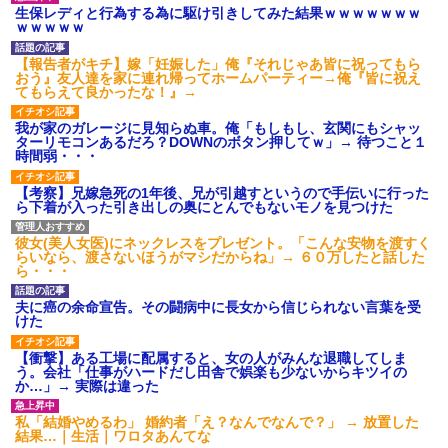
果、実刑受けた。子に復讐され
「この子はモテそう」「この子
生保レディと行為する為に駆け引きしてみた結果ｗｗｗｗｗｗｗ
るだろ...
は彼氏できなさそう」
ｗｗｗｗｗ
【驚愕】 新幹線じゃなく『帰
クソ男「専業主婦は昼間寝て
省費4000円』安くなる在来線で
られていいよなぁ。俺なんか忙
【報告者がキチ】嫁「妊娠した」俺『それじゃあ皆に祝ってもら
帰省した結果ｗｗｗｗｗ
しくて寝る暇ねーもん。どうせ
おう』友人達を家に連れ帰ってホームパーティー→俺『皆に祝え
暇でしょ？俺のＤＶＤコピっと
てもらえて良かったな！』→
【しまった…】 コトメに追い
いてよ」
出されたトメと二世帯住宅を建
て、「２F(夫婦のエリア)には絶
【驚愕】養育費を払い続けた
我が家のガレージに見知らぬ車。俺「もしもし、玄関にもシャッ
対に上がらない」という約束を
結果…元妻の裏切りが判
ターリモコンあるだろ？DOWNのボタン押してｗ」→ 待つこと１
したが、早速破って2Fに上が...
明！！！その理由がこれｗｗｗ
時間弱・・・
ｗ
ハードオフに売っていた4万
4000円のフィギュアがヤバすぎ
職場で電話を取った新入社員
【考察】兄嫁急死の1年後、兄が引越すというので手伝いに行った
るｗｗｗｗｗｗ「こんな高い
の女子がヒワイなことを言われ
ら下着が入った引き出しの奥にとんでもないモノを見つけた
の？ｗｗ」「逆に超安い」
てショックを受けたことがあっ
た
私「ちょっと、人の家の金庫
彼女(美人女医)にネックレスをプレゼント。「こんな安物を渡すく
触らないでよ！」キチママ『そ
主な税金の成り立ちを調べて
らいなら、渡さないほうがマシだからね」→ ６０万したと話した
こに金庫があったから、開けて
みたよ
ら・・・
みようとしただけ☆』義兄「泥
は出てけ！二度と来るな！」結
果・・・
夫に癌の余命宣告。その闘病中に長女から信じられない言葉を受
けた
私「初めて飲む味だけどなん
のお茶？」彼「ちっ！」私「」
【衝撃】ある工場に配属すると、女の人がみんな退職してしま
【GIF】JSのカンチョーワロ
う。会社「仕事がハードだし田舎で娯楽も少ないからキツイの
タ
か…」→ 実際は違った
後続車にクラクションを鳴ら
され彼氏が逆切れ。「何クラク
私「結婚やめるわ」 婚約者「え？なんでなんで？」 → 放置した
ション鳴らしてんだ！降りてこ
結果…｜生活｜ワロタあんてな
いよ！」と怒鳴りだし...