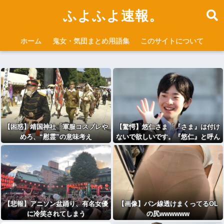
ふよふよ速報。
ホーム
鬼女・気団まとめ用語集
このサイトについて
【困惑】靖国神社「軍服コスプレや
【驚愕】悠仁さま「『さま』は付け
めろ、“慰霊”の意味考え
ないで欲しいです。『悠仁』と呼ん
ろ」・・・・・・・・・
でください」ｗｗｗｗｗｗｗｗｗｗ
【悲報】アニソン盆踊り、有名女優
【画像】パン線透けまくってるOL
に冷笑されてしまう
の尻wwwwww