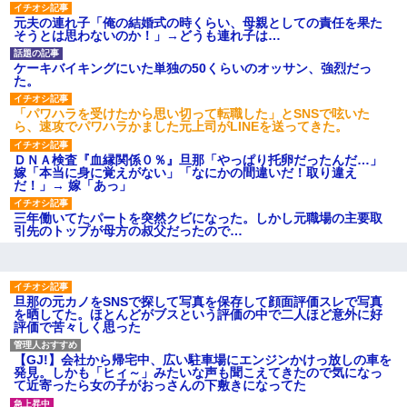
【衝撃】報酬100万円超の治験
元夫の連れ子「俺の結婚式の時くらい、母親としての責任を果た
募集がこちらｗｗｗｗｗ(※画像
そうとは思わないのか！」→どうも連れ子は…
あり)
【ネット騒然】惨殺されたタ
ワマン頂き女子のこの動画、す
ケーキバイキングにいた単独の50くらいのオッサン、強烈だっ
げえええええｗｗｗｗｗｗｗｗ
た。
ｗｗｗ
【愕然】白のクラウン俺氏、
「パワハラを受けたから思い切って転職した」とSNSで呟いた
高速道路左車線を制限速度で走
ら、速攻でパワハラかました元上司がLINEを送ってきた。
った結果wwwwwwwwwwww
百年の恋12-899 食べた量を
ＤＮＡ検査『血縁関係０％』旦那「やっぱり托卵だったんだ…」
張り合ってくる
嫁「本当に身に覚えがない」「なにかの間違いだ！取り違え
だ！」→ 嫁「あっ」
【悲報】佐藤輝明・・・２軍
でも盛大にやらかす←あまり悲
しませないでくれ
三年働いてたパートを突然クビになった。しかし元職場の主要取
引先のトップが母方の叔父だったので…
旦那の元カノをSNSで探して写真を保存して顔面評価スレで写真
を晒してた。ほとんどがブスという評価の中で二人ほど意外に好
評価で苦々しく思った
【GJ!】会社から帰宅中、広い駐車場にエンジンかけっ放しの車を
発見。しかも「ヒィ～」みたいな声も聞こえてきたので気になっ
て近寄ったら女の子がおっさんの下敷きになってた