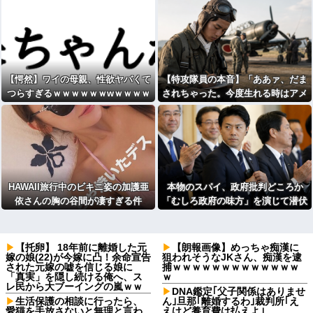
【愕然】ワイの母親、性欲ヤバくて
【特攻隊員の本音】「ああァ、だま
つらすぎるｗｗｗｗｗｗwｗｗｗｗ
されちゃった。今度生れる時はアメ
ｗｗｗwww
リカへ生れるぞ」出撃前に残された
若者たちの言葉
HAWAII旅行中のビキニ姿の加護亜
本物のスパイ、政府批判どころか
依さんの胸の谷間が凄すぎる件
「むしろ政府の味方」を演じて潜伏
することが判明
【托卵】 18年前に離婚した元
【朗報画像】めっちゃ痴漢に
嫁の娘(22)が今嫁に凸！余命宣告
狙われそうなJKさん、痴漢を逮
された元嫁の嘘を信じる娘に
捕ｗｗｗｗｗｗｗｗｗｗｗｗｗ
「真実」を隠し続ける俺へ、ス
ｗ
レ民から大ブーイングの嵐ｗｗ
DNA鑑定｢父子関係はありませ
生活保護の相談に行ったら、
ん｣旦那｢離婚するわ｣裁判所｢え
愛猫を手放さないと無理と言わ
えけど養育費は払えよ｣