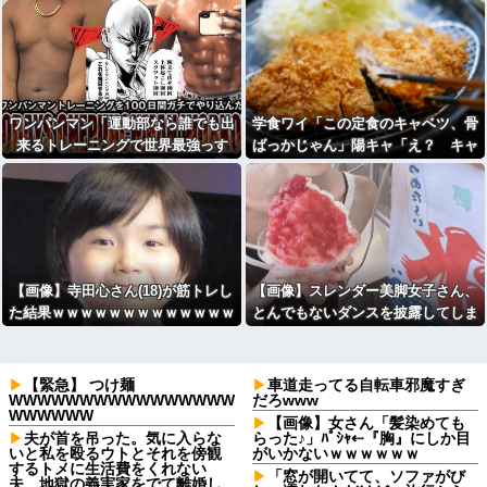
ワンパンマン「運動部なら誰でも出
学食ワイ「この定食のキャベツ、骨
来るトレーニングで世界最強っす
ばっかじゃん」陽キャ「え？ キャ
笑」
なろうじゃん
ベツの骨？ｗｗｗｗｗ」⇒
【画像】寺田心さん(18)が筋トレし
【画像】スレンダー美脚女子さん、
た結果ｗｗｗｗｗｗｗｗｗｗｗｗｗ
とんでもないダンスを披露してしま
ｗｗｗｗｗｗ
う
【緊急】 つけ麺
車道走ってる自転車邪魔すぎ
WWWWWWWWWWWWWWWW
だろwww
WWWWWW
【画像】女さん「髪染めても
夫が首を吊った。気に入らな
らった♪」ﾊﾟｼｬ⇠『胸』にしか目
いと私を殴るウトとそれを傍観
がいかないｗｗｗｗｗｗ
するトメに生活費をくれない
「窓が開いてて、ソファがび
夫…地獄の義実家をでて離婚し