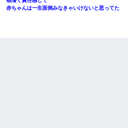
物凄く責任感じて
赤ちゃんは一生面倒みなきゃいけないと思ってた
父が他界→父のフリン相手『どうか相続を放棄して下さい、昔の
ことは謝ります。ごめんなさい…』私「お子さんはフリン略奪婚
って知ってるの？」相手『 』結果→
体中に赤い蕁麻疹みたいなのができて、皮膚科にいったら「ジベ
ル薔薇色ひこう疹」という症状だと言われた
【GJ!】会社から帰宅中、広い駐車場にエンジンかけっ放しの車を
発見。しかも「ヒィ～」みたいな声も聞こえてきたので気になっ
て近寄ったら女の子がおっさんの下敷きになってた
【衝撃】婚約者「兄と結婚はするけど嫁入りするわけじゃない。
お互い干渉はしないようにしましょう」→ その後に結納金の話を
したので、母が・・・
とっさに女児を捕まえたら変質者扱いされた。母親「あっち行っ
てよ！気持ち悪い！（ｼｯｼｯ」→ 後日、俺を見つけた母親がすっ飛
んできて・・・