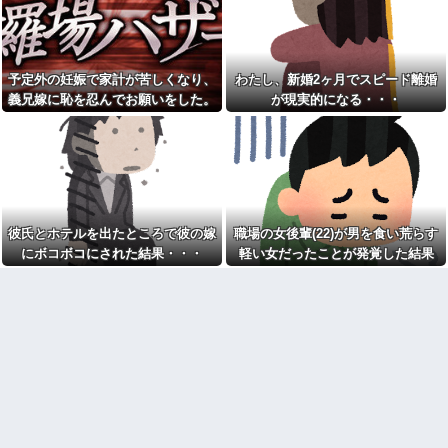
れてきた"あるもの"に思わず涙
wwwwwwww
がこぼれて…
スッポン解体動画を見る彼女
何度もお金を貸してきたシン
「美味しそう♪」→俺「生きたま
ママ妹が、今度はランドセル代
ま捌かれて可哀想だろ！サイコ
と制服代まで要求してきた。そ
パスか？」←お前らどっち？
予定外の妊娠で家計が苦しくなり、
わたし、新婚2ヶ月でスピード離婚
の裏事情を知って頭を抱えるこ
とに…
「仕事にあぶれたから雇って
義兄嫁に恥を忍んでお願いをした。
が現実的になる・・・
ほしい、なんでもする」とキチ
お前ら「日本も核武装汁！」
その返事が予想外すぎて…
ママがやってきた
←１万発の核弾頭どこに
トメ「お腹の子は孫と認めな
イーロン・マスク「中国のロ
い！」とイキるクソトメに父親
ボットはデタラメで遠隔操作し
不明のコトメ子を引き合いに出
てるだけ」
した私。トメ「米軍の血筋
【画像】森高千里(55) 「ミニ
よ！」私「〇〇じゃないです
スカートはとてもムリよ若い子
か」←得体の知れない～はお前
には負けるわ」←ワイらにはブ
（コトメ）のところだろｗ
彼氏とホテルを出たところで彼の嫁
職場の女後輩(22)が男を食い荒らす
ッ刺さりまくってしまうw w w
【衝撃】秋田県の超エリート
にボコボコにされた結果・・・
軽い女だったことが発覚した結果
w w w
幹部、オンライン会見に「バス
【画像】美人インフルエンサ
ローブ姿＋タバコ」で登場し大
ーさん「20歳でアルファード一
問題に
括で買えちゃう私って素敵」←
家族4人食費月2万円献立がXで
これってガチなん？それともネ
話題に「子どもの成長期には月8
タなん？w w w w w w w w w
万円は必要」「業務スーパー活
【驚愕】女さん「43億円注文
用なら可能かも」
して………キャンセルっと！」
彼女とレストランに行って、
←こいつの目的って一体なんな
俺がソファーに座ったら彼女が
の？？？？？？？
「えっ？」という顔に。俺「ソ
【大炎上】 ふつうの日本人、
ファーになんかついてた？」彼
ガチで滅びそう…
女「いや、別に…」→食事後、
彼女から…