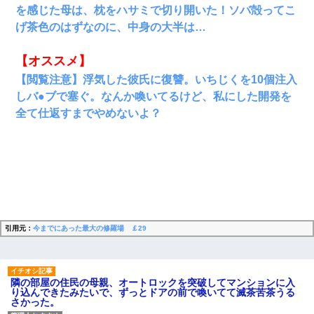
を感じた母は、枕をハサミで切り開いた！ソバ殻ってこ
げ茶色のはずなのに、中身の大半は…
【オススメ】
【閲覧注意】浮気した彼氏に復讐。いちじくを10個注入
しバ●ブで塞ぐ。なんか喚いてるけど、私にした開発を
全て仕返すまでやめないよ？
引用元：
今までにあった最大の修羅場 ￡29
隣の部屋の住民の母親、オートロックを突破してマンションに入
り込んできたみたいで、ずっとドアの前で喚いてて滅茶苦茶うる
さかった。