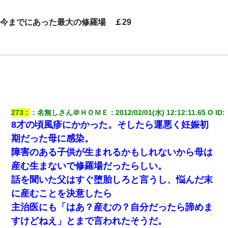
今までにあった最大の修羅場 ￡29
273
：
名無しさん＠ＨＯＭＥ
：
2012/02/01(水) 12:12:11.65 O
 ID:
8才の頃風疹にかかった。そしたら運悪く妊娠初
期だった母に感染。
障害のある子供が生まれるかもしれないから母は
産む生まないで修羅場だったらしい。
話を聞いた父はすぐ堕胎しろと言うし、悩んだ末
に産むことを決意したら
主治医にも「はあ？産むの？自分だったら諦めま
すけどねえ」とまで言われたそうだ。