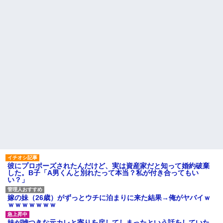
義兄嫁が「自己破産になる。
アンタのせいだ」と電話を寄越
実家に住んでる兄から「盆に
した。夫が確認すると借金は判
泊まりに来るなら嫁と子供に菓
明分だけで500万円。ブランドバ
子のひとつでも持ってきてよ」
ッグや時計をカードで買いサ...
って言われた。自分の実家に帰
るのに手土産なんて考えたこと
お気に入りの喫茶店のパート
なかった…
の口臭についてマスターにメモ
を渡した。その後は店員が無表
パート辞めるって報告した時
情になり、マスターも…
に迷惑だって言ってくる社員が
いて、その人の不満を言い返し
ハードオフに売っていた4万
てしまった
4000円のフィギュアがヤバすぎ
るｗｗｗｗｗｗ「こんな高い
【警告】職務経歴書の『最初
の？ｗｗ」「逆に超安い」
の5行に書くべきこと』がこれ
私「ちょっと、人の家の金庫
主な税金の成り立ちを調べて
触らないでよ！」キチママ『そ
みたよ
こに金庫があったから、開けて
みようとしただけ☆』義兄「泥
は出てけ！二度と来るな！」結
果・・・
私「初めて飲む味だけどなん
のお茶？」彼「ちっ！」私「」
彼にプロポーズされたんだけど、実は資産家だと知って婚約破棄
【GIF】JSのカンチョーワロ
した。B子「A男くんと別れたって本当？私が付き合ってもい
タ
い？」
後続車にクラクションを鳴ら
され彼氏が逆切れ。「何クラク
ション鳴らしてんだ！降りてこ
嫁の妹（26歳）がずっとウチに泊まりに来た結果→俺がヤバイｗ
いよ！」と怒鳴りだし...
ｗｗｗｗｗｗｗ
【衝撃】報酬100万円超の治験
募集がこちらｗｗｗｗｗ(※画像
妹が嘘つきな元カレと寄りを戻してしまったという話をしていた