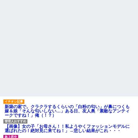
新築の家で。クラクラするくらいの「白粉の匂い」が鼻につくも
嫁＆娘「そんな匂いしない…」ある日、友人奥「素敵なアンティ
ークですね！」俺（！？）
【画像】女の子「お母さん！！私ようやくファッションモデルに
選ばれたの！絶対見に来てね！」→悲しい結果がこれ・・・