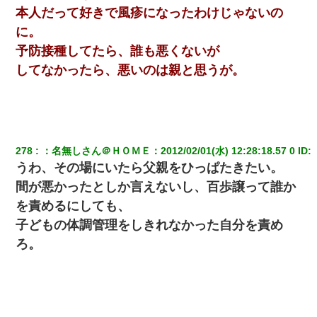
本人だって好きで風疹になったわけじゃないの
姉旦那の友達「ほんとのパパだよ～」私のお腹を触ってほざく。
に。
→思わず手を叩いて振り払ったら…
予防接種してたら、誰も悪くないが
してなかったら、悪いのは親と思うが。
嘘をついてフリン旅行へ出かけた嫁→翌日、嫁「ただいま～」旦
那「娘がシんだよ。何度も連絡したのに…」嫁「えっ」→なん
と・・・
彼にプロポーズされたんだけど、実は資産家だと知って婚約破棄
した。B子「A男くんと別れたって本当？私が付き合ってもい
278
：
名無しさん＠ＨＯＭＥ
：
2012/02/01(水) 12:28:18.57 0
 ID:
い？」
うわ、その場にいたら父親をひっぱたきたい。
間が悪かったとしか言えないし、百歩譲って誰か
嫁が涙声で『会いたいね』とか言っているのが聞こえた。俺「こ
んな時間に誰と電話してんの？」嫁「ごめんなさい…！（大号
を責めるにしても、
泣」俺（キターー）→
子どもの体調管理をしきれなかった自分を責め
ろ。
全く親しくないママ友Aから突然「飲み会しよう」と誘われたがお
断りした。後日Aの企みを知ってゾッとするやら腹立つやら！
小学生の妹が20代の弟とチューしてるのに、見て見ぬふりの親を
見てから実家を出た。それから15年、妹が弟の子を妊娠したらし
くもう堕胎できない月なんだと母から連絡がきた…｜生活｜ワロ