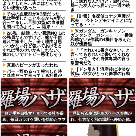
しょ濡れなんだけど」旅行から
ようとしたら…夫にはとんでも
帰った友人から届いた一通の続
ない秘密があった
き…
子供の血液型がAB型だった。
【訃報】名探偵コナン声優が
私は手術したことあるからA型で
死去 → 今トンデモナイことにな
合ってるし…旦那(O型)の血液型
ってる・・・
を調べてみよう」→ 結果・・・
※ガンダム ガンキャノン
2/6私、結婚したい職業NO.1の
ガンタンク ガン○○○ ←一番違
公務員なんですけど、嫁が子供
和感ないV作戦の4機目を考えた
連れて家出した。全く理由は思
奴が優勝他
いつかないけど強いてあげると
すれば母のせいかもしれない。
「『きれいに書きなさい』と
嫁のせいでアトピー悪化しそう
言ってもきれいに書いてくれな
→
い」って、それ自体毒親の言う
常套句だろ
真夏のピークが去ったわね
【ドン引き】流産後に冷淡な
パート辞めるって報告した時
彼氏…彼女がとった衝撃の行動
に迷惑だって言ってくる社員が
がコレｗｗｗｗ
いて、その人の不満を言い返し
てしまった
日頃からセクハラ三昧で毎回
周囲に〆られても反省しないウ
ATMで何度も入出金を繰り返
トに、とうとう後ろから抱きつ
す人に声をかけた若い女性にモ
かれて胸を掴まれた → 私は肘で
ヤっとする。若い人ってそんな
ウトの腹を思い切りどついて、○
余裕ないのかな？
玉あたりを蹴飛ばし…
友達の家に遊びに行ったらア
【正論】彫り師YouTuber「刺
歌い手を目指すと言って会社を辞
見知らぬ車に駐車スペースを塞が
ルバムに私の写真が飾ってあっ
青タトゥー入れてる奴は全員バ
た。しかも私が知らない写真
め、毎日カラオケ通いを始めたママ
れ、仕方なく別の場所へ停めた俺。
カです。偏見は正しい。すごい
レストランで。夫婦「今日は
民度低い」
友。嫌な予感は見事に当たってしま
気づけばパトカーまで来る騒ぎにな
娘の誕生日なんです」店員
【朗報】寺田心、週6ジム通い
い…
って…
「少々お待ちください」→運ば
で体重62kg→82kgに