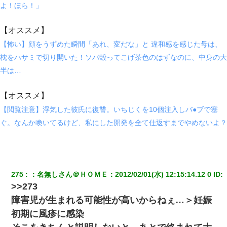
よ！ほら！」
宅飲みで女友達の乳を見てしまった・・・
【オススメ】
テレワーク上司「会議中はカメラ付けろ！」女社員「え、事前連
絡無しは無理」上司「いいから付けろ！」→
【怖い】顔をうずめた瞬間「あれ、変だな」と 違和感を感じた母は、
枕をハサミで切り開いた！ソバ殻ってこげ茶色のはずなのに、中身の大
「お前の父ちゃんは自宅警備員」とかからかわれたけど、実はと
半は…
んでもない仕事に就いていた
【オススメ】
妻「ずっと好きだった人と一緒になりたいから、わかれてくださ
い」→離婚後、娘と実家で生活してると…
【閲覧注意】浮気した彼氏に復讐。いちじくを10個注入しバ●ブで塞
ぐ。なんか喚いてるけど、私にした開発を全て仕返すまでやめないよ？
彼氏の家に泊まる事になり、ゲームで盛り上がってさぁ寝よう！
と電気を消すとミシッって音が…彼「ちょっと待ってて」→勢い
よくドアを開けるとなんと…
275
：
名無しさん＠ＨＯＭＥ
：
2012/02/01(水) 12:15:14.12 0
 ID:
嫁の妹（26歳）がずっとウチに泊まりに来た結果→俺がヤバイｗ
ｗｗｗｗｗｗｗ
>>273
障害児が生まれる可能性が高いからねぇ…＞妊娠
夫に癌の余命宣告。その闘病中に長女から信じられない言葉を受
初期に風疹に感染
けた