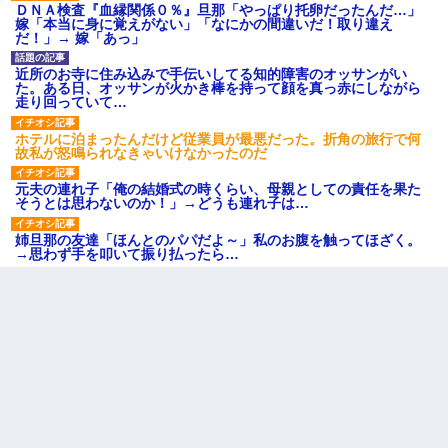
ＤＮＡ検査『血縁関係０％』旦那「やっぱり托卵だったんだ…」
嫁「本当に身に覚えがない」「なにかの間違いだ！取り違え
だ！」→ 嫁「あっ」
近所のお寺に住み込みで手伝いしてる知的障害のオッサンがい
た。ある日、オッサンが火かき棒を持って顔を真っ赤にしながら
走り回っていて…
ホテルに泊まったんだけど従業員が最悪だった。折角の旅行で何
故私が怒鳴られなきゃいけなかったのだ
元夫の連れ子「俺の結婚式の時くらい、母親としての責任を果た
そうとは思わないのか！」→どうも連れ子は…
姉旦那の友達「ほんとのパパだよ～」私のお腹を触ってほざく。
→思わず手を叩いて振り払ったら…