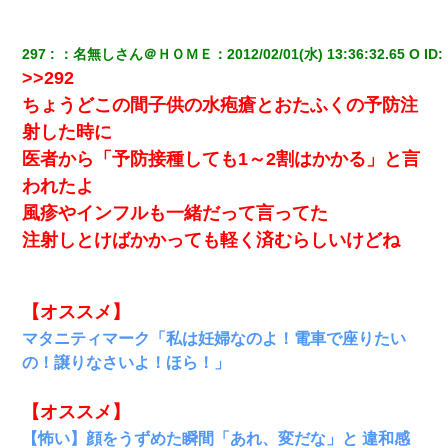
297
：
名無しさん＠ＨＯＭＥ
：
2012/02/01(水) 13:36:32.65 O
 ID:
>>292
ちょうどこの間子供の水疱瘡とおたふくの予防注
射した時に
医者から「予防接種しても1～2割はかかる」と言
われたよ
風疹やインフルも一緒だって言ってた
注射しとけばかかっても軽く済むらしいけどね
【オススメ】
マタニティマーク「私は妊婦なのよ！電車で座りたい
の！譲りなさいよ！ほら！」
【オススメ】
【怖い】顔をうずめた瞬間「あれ、変だな」と 違和感