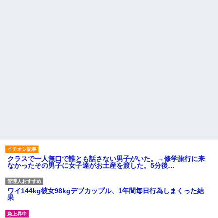
クラスで一人無口で誰とも話さない男子がいた。→修学旅行に来
なかったその男子に女子達がお土産を渡した。5分後…
ワイ144kg彼女98kgデブカップル、1年間毎日行為しまくった結
果