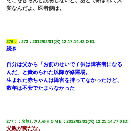
そこをきちんと説明しないと、あとで絡まれて大
変なんだよ、医者側は。
旦那の元カノをSNSで探して写真を保存して顔面評価スレで写真
を晒してた。ほとんどがブスという評価の中で二人ほど意外に好
評価で苦々しく思った
「パワハラを受けたから思い切って転職した」とSNSで呟いた
ら、速攻でパワハラかました元上司がLINEを送ってきた。
276
：
273
：
2012/02/01(水) 12:17:14.42 O
 ID:
続き
３２歳俺「ずっと好きでした！！付き合って下さい！」 ２５歳
彼女「うん！！絶対幸せになろうね！！！！」 → ７年後ｗｗ
ｗｗｗ
自分は父から「お前のせいで子供は障害者になる
んだ」と責められた以降が修羅場。
10年ほど前、息子がまだ年中だった時に離婚したんだけど、一昨
生まれた赤ちゃんは障害を持ってなかったけど、
年の暮れに突然息子が職場を訪ねてきた。
数年は不安でたまらなかった
妹が嘘つきな元カレと寄りを戻してしまったという話をしていた
ら、旦那の顔が曇って雰囲気が一転。そそくさと話を切り上げて
いつもより早く寝付いてしまった…｜生活｜ワロタあんてな
【クズ】昔、兄がお見合いして「ブスすぎｗｗｗ」と断った女性
277
：
名無しさん＠ＨＯＭＥ
：
2012/02/01(水) 12:25:14.77 0
 ID:
が、兄の同級生と結婚。それを知った兄は荒れ狂い、｢嫁さん、俺
のお古ですが気分はどう？」とメールを送った→
父親が糞だな。