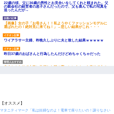
22歳の頃、父に36歳の男性とお見合いをしてくれと頼まれた。父
の親会社の経営者の息子さんだったので、父も喜んで私の写真を
送ったんだが→
【画像】女の子「お母さん！！私ようやくファッションモデルに
選ばれたの！絶対見に来てね！」→悲しい結果がこれ・・・
ワイアラサー主婦、昨晩久しぶりに夫と致した結果ｗｗｗｗｗ
昨日37歳のおばさんと行為したんだけどめちゃくちゃだった
友人とふたりで山口に旅行した時の事。レンタカーを借りて山の
中の道を走っていたら、突然ガガッ！って音がして…
わい(42)渋谷の夜のサービスで19の女の子にゴックンさせた結果
ｗｗｗｗｗｗｗｗ
夫に癌の余命宣告。その闘病中に長女から信じられない言葉を受
【オススメ】
けた
マタニティマーク「私は妊婦なのよ！電車で座りたいの！譲りなさい