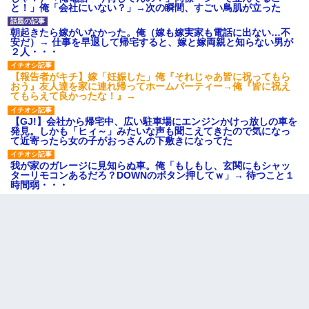
と！」俺「会社にいない？」→次の瞬間、すごい鳥肌が立った
朝起きたら嫁がいなかった。俺（嫁も嫁実家も電話に出ない…不
安だ）→ 仕事を早退して帰宅すると、嫁と嫁両親と知らない男が
２人・・・
【報告者がキチ】嫁「妊娠した」俺『それじゃあ皆に祝ってもら
おう』友人達を家に連れ帰ってホームパーティー→俺『皆に祝え
てもらえて良かったな！』→
【GJ!】会社から帰宅中、広い駐車場にエンジンかけっ放しの車を
発見。しかも「ヒィ～」みたいな声も聞こえてきたので気になっ
て近寄ったら女の子がおっさんの下敷きになってた
我が家のガレージに見知らぬ車。俺「もしもし、玄関にもシャッ
ターリモコンあるだろ？DOWNのボタン押してｗ」→ 待つこと１
時間弱・・・