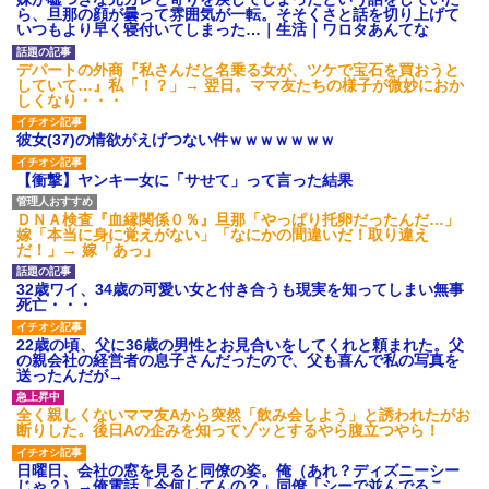
あり)
ら、旦那の顔が曇って雰囲気が一転。そそくさと話を切り上げて
いつもより早く寝付いてしまった…｜生活｜ワロタあんてな
【ネット騒然】惨殺されたタ
ワマン頂き女子のこの動画、す
げえええええｗｗｗｗｗｗｗｗ
デパートの外商『私さんだと名乗る女が、ツケで宝石を買おうと
ｗｗｗ
していて…』私「！？」→ 翌日。ママ友たちの様子が微妙におか
しくなり・・・
【愕然】白のクラウン俺氏、
高速道路左車線を制限速度で走
った結果wwwwwwwwwwww
彼女(37)の情欲がえげつない件ｗｗｗｗｗｗｗ
百年の恋12-899 食べた量を
張り合ってくる
【衝撃】ヤンキー女に「サせて」って言った結果
【悲報】佐藤輝明・・・２軍
でも盛大にやらかす←あまり悲
ＤＮＡ検査『血縁関係０％』旦那「やっぱり托卵だったんだ…」
しませないでくれ
嫁「本当に身に覚えがない」「なにかの間違いだ！取り違え
だ！」→ 嫁「あっ」
32歳ワイ、34歳の可愛い女と付き合うも現実を知ってしまい無事
死亡・・・
22歳の頃、父に36歳の男性とお見合いをしてくれと頼まれた。父
の親会社の経営者の息子さんだったので、父も喜んで私の写真を
送ったんだが→
全く親しくないママ友Aから突然「飲み会しよう」と誘われたがお
断りした。後日Aの企みを知ってゾッとするやら腹立つやら！
日曜日、会社の窓を見ると同僚の姿。俺（あれ？ディズニーシー
じゃ？）→俺電話「今何してんの？」同僚「シーで並んでるこ