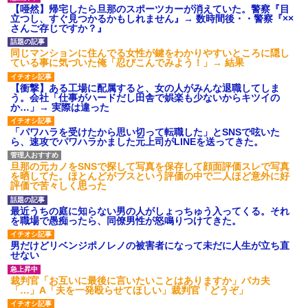
【唖然】帰宅したら旦那のスポーツカーが消えていた。警察『目
立つし、すぐ見つかるかもしれません』→ 数時間後・・警察『××
さんご存じですか？』
同じマンションに住んでる女性が鍵をわかりやすいところに隠し
ている事に気づいた俺「忍びこんでみよう！」→ 結果
【衝撃】ある工場に配属すると、女の人がみんな退職してしま
う。会社「仕事がハードだし田舎で娯楽も少ないからキツイの
か…」→ 実際は違った
「パワハラを受けたから思い切って転職した」とSNSで呟いた
ら、速攻でパワハラかました元上司がLINEを送ってきた。
旦那の元カノをSNSで探して写真を保存して顔面評価スレで写真
を晒してた。ほとんどがブスという評価の中で二人ほど意外に好
評価で苦々しく思った
最近うちの庭に知らない男の人がしょっちゅう入ってくる。それ
を職場で愚痴ったら、同僚男性が怒鳴りつけてきた。
男だけどリベンジポノレノの被害者になって未だに人生が立ち直
せない
裁判官「お互いに最後に言いたいことはありますか」バカ夫
「…」A「夫を一発殴らせてほしい」裁判官「どうぞ」