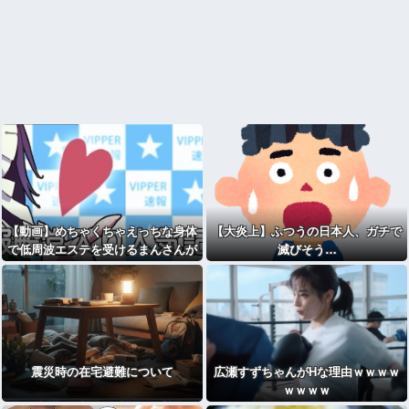
【動画】めちゃくちゃえっちな身体
【大炎上】ふつうの日本人、ガチで
で低周波エステを受けるまんさんが
滅びそう…
エ●いと話題に
震災時の在宅避難について
広瀬すずちゃんがHな理由ｗｗｗｗ
ｗｗｗｗ