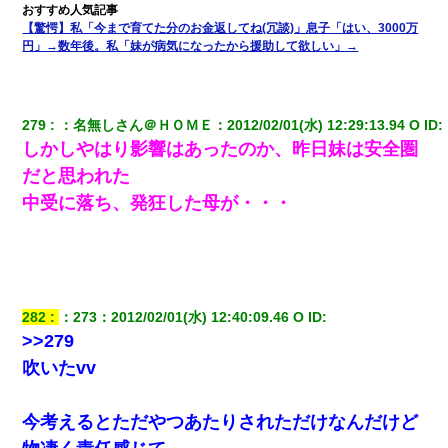
タあんてな
【驚愕】私「今まで育てた分のお金返してね(冗談)」息子「はい、3000万
円」→数年後。私「妹が病気になったから援助して欲しい」→
嫁に不倫されたから嫁と不倫相手に1000万の慰謝料請求した
父親がくも膜下出血で突然ﾀﾋ。→母の貯金が0なことが判明。→母
279
：
名無しさん＠ＨＯＭＥ
：
2012/02/01(水) 12:29:13.94 O
 ID:
「私を家に置いてほしい、どうか見捨てないで(土下座」俺・嫁
「…」
しかしやはり影響はあったのか、昨日妹は安全圏
だと思われた
この母親は娘の黒歴史を掘り出さないと死ぬんか？ 死ぬんか？
中受に落ち、発狂した母が・・・
【画像】女上司(30)「終電なくなったね…部屋くる？」ワイ「行
きます！」
妻が亡くなったんだけど正直ガチで嬉しい
282
：
273
：
2012/02/01(水) 12:40:09.46 O
 ID:
>>279
吹いたvv
妻と同居し始めたときから、よく妻が「どこかで音漏れしてな
い？音楽聞こえる」と言っていて…
今考えるとただやつあたりされただけなんだけど
17年飼っていた犬が亡くなった。鼻水垂らし嗚咽する私に、猫が
近づいて頭突きをしてきて…