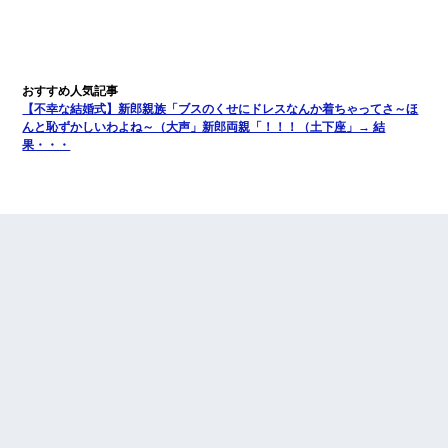
【不幸な結婚式】新郎親族「ブスのくせにドレスなんか着ちゃってさ～ほ
んと恥ずかしいわよね～（大声」新郎両親「！！！（土下座」→ 結
果・・・