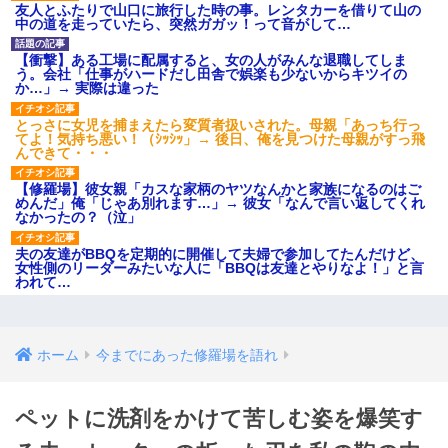
友人とふたりで山口に旅行した時の事。レンタカーを借りて山の
中の道を走っていたら、突然ガガッ！って音がして…
【衝撃】ある工場に配属すると、女の人がみんな退職してしま
う。会社「仕事がハードだし田舎で娯楽も少ないからキツイの
か…」→ 実際は違った
とっさに女児を捕まえたら変質者扱いされた。母親「あっち行っ
てよ！気持ち悪い！（ｼｯｼｯ」→ 後日、俺を見つけた母親がすっ飛
んできて・・・
【修羅場】彼女親「カスな家柄のヤツなんかと家族になるのはご
めんだ」俺「じゃあ別れます…」→ 彼女「なんで言い返してくれ
なかったの？（泣」
夫の友達がBBQを定期的に開催して夫婦で参加してたんだけど、
女性側のリーダーみたいな人に「BBQは友達とやりなよ！」と言
われて…
ホーム
今までにあった修羅場を語れ
ペットに洗剤をかけて苦しむ姿を爆笑す