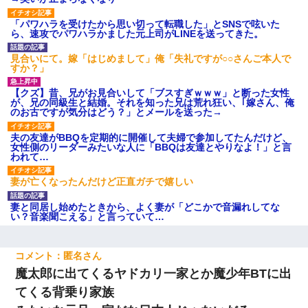
「パワハラを受けたから思い切って転職した」とSNSで呟いた
ら、速攻でパワハラかました元上司がLINEを送ってきた。
見合いにて。嫁「はじめまして」俺「失礼ですが○○さんご本人で
すか？」
【クズ】昔、兄がお見合いして「ブスすぎｗｗｗ」と断った女性
が、兄の同級生と結婚。それを知った兄は荒れ狂い、｢嫁さん、俺
のお古ですが気分はどう？」とメールを送った→
夫の友達がBBQを定期的に開催して夫婦で参加してたんだけど、
女性側のリーダーみたいな人に「BBQは友達とやりなよ！」と言
われて…
妻が亡くなったんだけど正直ガチで嬉しい
妻と同居し始めたときから、よく妻が「どこかで音漏れしてな
い？音楽聞こえる」と言っていて…
匿名
魔太郎に出てくるヤドカリ一家とか魔少年BTに出
てくる背乗り家族