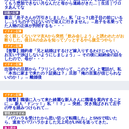
【ネット騒然】惨殺されたタ
くもう堕胎できない月なんだと母から連絡がきた…｜生活｜ワロ
ワマン頂き女子のこの動画、す
タあんてな
げえええええｗｗｗｗｗｗｗｗ
ｗｗｗ
書店「息子さんが万引きしました」私「はっ？(息子目の前にいる
【愕然】白のクラウン俺氏、
し…)うちの子ではないので迎えに行きません」→息子を名乗って
高速道路左車線を制限速度で走
た人物の正体が判明するも・・・
った結果wwwwwwwwwwww
百年の恋12-899 食べた量を
全く親しくないママ友Aから突然「飲み会しよう」と誘われたがお
張り合ってくる
断りした。後日Aの企みを知ってゾッとするやら腹立つやら！
【悲報】佐藤輝明・・・２軍
でも盛大にやらかす←あまり悲
【衝撃】婚約者「兄と結婚はするけど嫁入りするわけじゃない。
しませないでくれ
お互い干渉はしないようにしましょう」→ その後に結納金の話を
したので、母が・・・
出張中の旦那から『フリンしやがって、このクズ』と電話が。私
「本当に家まで来たの？証拠は？」旦那「俺の言葉が信じられな
いのか！」→ 離婚後
【衝撃】職場に入って来た綺麗な新人さんに職場を案内すること
に → 新人「ドンッ！」私「！？」→ 突然、突き飛ばされて左手
の甲を踏みつけられて…
「パワハラを受けたから思い切って転職した」とSNSで呟いた
ら、速攻でパワハラかました元上司がLINEを送ってきた。