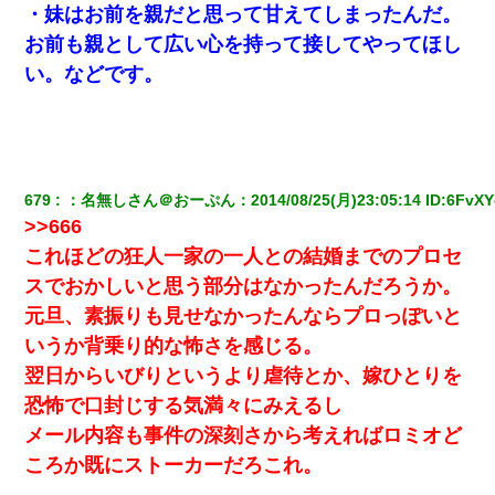
・妹はお前を親だと思って甘えてしまったんだ。
お前も親として広い心を持って接してやってほし
い。などです。
679
：
名無しさん＠おーぷん
：
2014/08/25(月)23:05:14
 ID:
6FvXY
>>666
これほどの狂人一家の一人との結婚までのプロセ
スでおかしいと思う部分はなかったんだろうか。
元旦、素振りも見せなかったんならプロっぽいと
いうか背乗り的な怖さを感じる。
翌日からいびりというより虐待とか、嫁ひとりを
恐怖で口封じする気満々にみえるし
メール内容も事件の深刻さから考えればロミオど
ころか既にストーカーだろこれ。