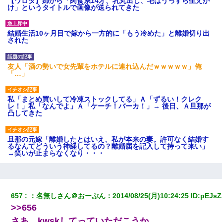
【ワロタ】姉から「肉食系14才、乳丸出し、毛はうっすら生えか
け」というタイトルで画像が送られてきた
結婚生活10ヶ月目で嫁から一方的に「もう冷めた」と離婚切り出
された
友人「酒の勢いで女先輩をホテルに連れ込んだｗｗｗｗｗ」俺
「…」
私「まとめ買いして冷凍ストックしてる」Ａ「ずるい！クレク
レ！」私「なんでよ」Ａ「ケーチ！バーカ！」→ 後日、Ａ旦那が
凸してきた
旦那の元嫁「離婚したとはいえ、私が本来の妻。許可なく結婚す
るなんてどういう神経してるの？離婚届を記入して持って来い」
→笑いが止まらなくなり・・・
３２歳俺「ずっと好きでした！！付き合って下さい！」 ２５歳
彼女「うん！！絶対幸せになろうね！！！！」 → ７年後ｗｗ
ｗｗｗ
657
：
名無しさん＠おーぷん
：
2014/08/25(月)10:24:25
 ID:
pEJs
>>656
私は家が貧しくて、手に職をつけようと看護師になった。だけど
さあ、kwskしてっていただこうか。