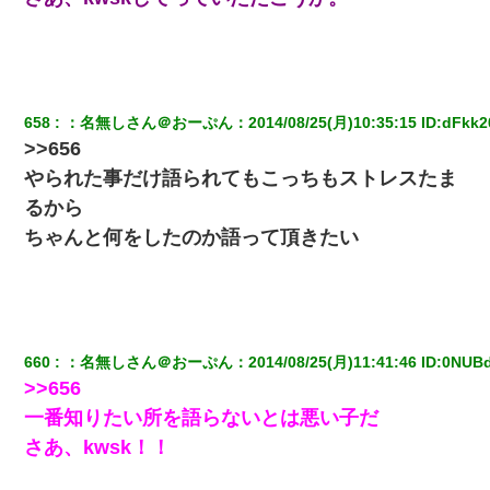
卒業を控えた年の1月末、車にひかれて看護師になれなくなった。
小2の頃、妹と昼寝してたら家が火事になってて気づくと逃げ場が
なかった。妹を抱き締めて「ﾀﾋんじゃうよ」って泣いてたら…
658
：
名無しさん＠おーぷん
：
2014/08/25(月)10:35:15
 ID:
dFkk2
私（23）冗談のつもりで上司（27）に胸を揉ませた結果・・・
>>656
やられた事だけ語られてもこっちもストレスたま
【身体で払わせて】女友達「ごめん、何も言わずにお金貸してく
るから
ださい……」俺「いいよ！いくら？」女友達「10万円ぐら
い……」俺「ほい！10万！」→
ちゃんと何をしたのか語って頂きたい
彼女(美人女医)にネックレスをプレゼント。「こんな安物を渡すく
らいなら、渡さないほうがマシだからね」→ ６０万したと話した
ら・・・
660
：
名無しさん＠おーぷん
：
2014/08/25(月)11:41:46
 ID:
0NUB
日航機墜落事故の「ここからは日本語で大丈夫ですよ〜」の絶望
>>656
感がヤバイ・・・
一番知りたい所を語らないとは悪い子だ
さあ、kwsk！！
放置子が病院送りになったらしい → 俺（二度と帰ってくるなよ…
嫁を半身不随にしやがった恨みは、正直こんなもんじゃ晴れな
い）