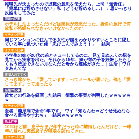
転職先が決まったので退職の意思を伝えたら。上司「無責任」
「簡単には辞めさせない」私（どうせ辞めるし…）→ 思いっきり
反論をしてみた
ホテルに泊まったんだけど従業員が最悪だった。折角の旅行で何
故私が怒鳴られなきゃいけなかったのだ
同じマンションに住んでる女性が鍵をわかりやすいところに隠し
ている事に気づいた俺「忍びこんでみよう！」→ 結果
小学生の妹が20代の弟とチューしてるのに、見て見ぬふりの親を
見てから実家を出た。それから15年、妹が弟の子を妊娠したらし
くもう堕胎できない月なんだと母から連絡がきた…｜生活｜ワロ
タあんてな
さっき嫁から、「愛しています」ってメールが届いた。俺も「愛
してます」って送ったら
彼女との行為を録画した結果→衝撃の事実が判明したｗｗｗｗｗ
ｗ
医者「糖尿病で余命1年です」 ワイ「知らんわｗどうせ死ぬなら
食べる量増やすわｗ」→結果ｗｗｗｗｗ
10年ほど前、息子がまだ年中だった時に離婚したんだけど、一昨
年の暮れに突然息子が職場を訪ねてきた。