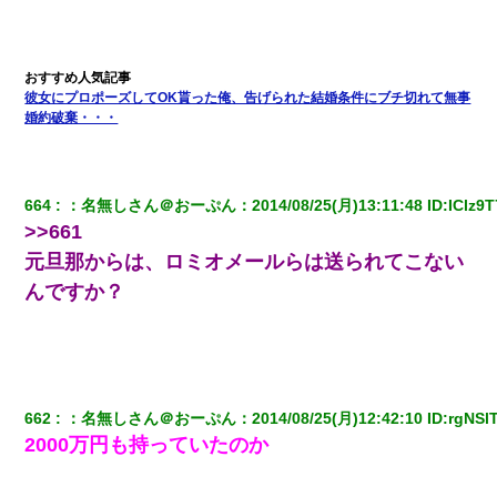
タあんてな
とっさに女児を捕まえたら変質者扱いされた。母親「あっち行っ
てよ！気持ち悪い！（ｼｯｼｯ」→ 後日、俺を見つけた母親がすっ飛
んできて・・・
彼女にプロポーズしてOK貰った俺、告げられた結婚条件にブチ切れて無事
婚約破棄・・・
664
：
名無しさん＠おーぷん
：
2014/08/25(月)13:11:48
 ID:
IClz9
>>661
元旦那からは、ロミオメールらは送られてこない
んですか？
662
：
名無しさん＠おーぷん
：
2014/08/25(月)12:42:10
 ID:
rgNSl
2000万円も持っていたのか