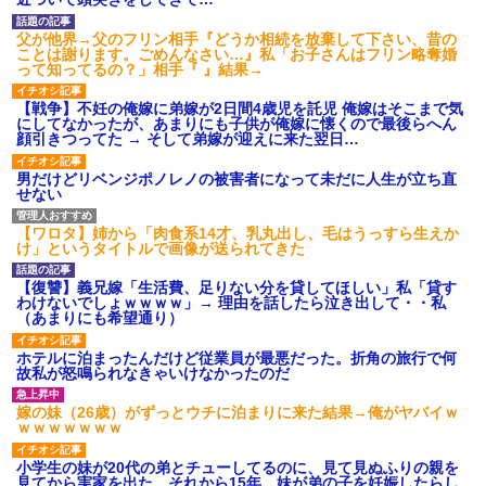
日産が社運をかけて発売する
ッククーラー』使ったことある
SUVｗｗｗｗｗｗｗ
か？
父が他界→父のフリン相手『どうか相続を放棄して下さい、昔の
彼の実家に結婚のご挨拶に行
【衝撃】ジャンプストアで大
ことは謝ります。ごめんなさい…』私「お子さんはフリン略奪婚
った。 彼父「本当にコイツでい
量注文→キャンセルを繰り返し
って知ってるの？」相手『 』結果→
いの？」彼「なんだよ！結婚に
た32歳女を逮捕 238アカウン
反対なのか！？」彼母「落ち着
ト、総額43億円超「注文したこ
きなさい！（私）さん、実は...
とで欲求が満たされた」
【戦争】不妊の俺嫁に弟嫁が2日間4歳児を託児 俺嫁はそこまで気
にしてなかったが、あまりにも子供が俺嫁に懐くので最後らへん
ハードオフに売っていた4万
公園遊びの菓子交換が嫌だ。
顔引きつってた → そして弟嫁が迎えに来た翌日…
4000円のフィギュアがヤバすぎ
大人数だと菓子食べ放題みたい
るｗｗｗｗｗｗ「こんな高い
になっちゃって身体にも歯にも
の？ｗｗ」「逆に超安い」
良くないし最悪
男だけどリベンジポノレノの被害者になって未だに人生が立ち直
せない
私「ちょっと、人の家の金庫
見合い相手は、坊ちゃん大学
触らないでよ！」キチママ『そ
医学部出身の勤務医で実家は開
こに金庫があったから、開けて
業医、30代半ば、次男。これは
【ワロタ】姉から「肉食系14才、乳丸出し、毛はうっすら生えか
みようとしただけ☆』義兄「泥
あかん！
け」というタイトルで画像が送られてきた
は出てけ！二度と来るな！」結
【衝撃】帰宅すると嫁が赤ん
果・・・
坊産み落としそうに→それだけ
【復讐】義兄嫁「生活費、足りない分を貸してほしい」私「貸す
私「初めて飲む味だけどなん
では終わらなかった驚きの理由
わけないでしょｗｗｗｗ」→ 理由を話したら泣き出して・・私
のお茶？」彼「ちっ！」私「」
とはｗｗｗｗ
（あまりにも希望通り）
【GIF】JSのカンチョーワロ
主な税金の成り立ちを調べて
タ
みたよ
ホテルに泊まったんだけど従業員が最悪だった。折角の旅行で何
後続車にクラクションを鳴ら
故私が怒鳴られなきゃいけなかったのだ
され彼氏が逆切れ。「何クラク
ション鳴らしてんだ！降りてこ
嫁の妹（26歳）がずっとウチに泊まりに来た結果→俺がヤバイｗ
いよ！」と怒鳴りだし...
ｗｗｗｗｗｗｗ
【衝撃】報酬100万円超の治験
募集がこちらｗｗｗｗｗ(※画像
小学生の妹が20代の弟とチューしてるのに、見て見ぬふりの親を
あり)
見てから実家を出た。それから15年、妹が弟の子を妊娠したらし