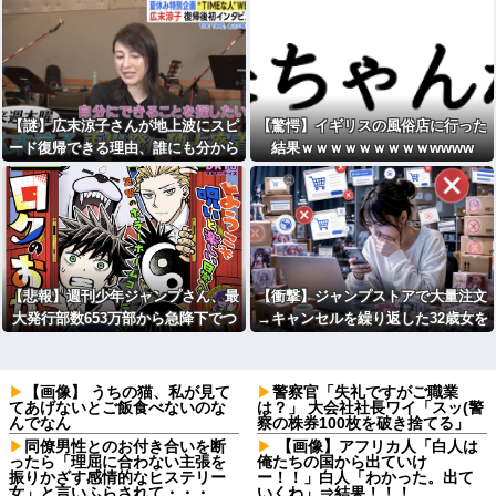
【謎】広末涼子さんが地上波にスピ
【驚愕】イギリスの風俗店に行った
ード復帰できる理由、誰にも分から
結果ｗｗｗｗｗｗｗｗｗwwww
ない・・・
【悲報】週刊少年ジャンプさん、最
【衝撃】ジャンプストアで大量注文
大発行部数653万部から急降下でつ
→キャンセルを繰り返した32歳女を
いに100万部を割ってしまう
逮捕 238アカウント、総額43億円
超「注文したことで欲求が満たされ
た」
【画像】 うちの猫、私が見て
警察官「失礼ですがご職業
てあげないとご飯食べないのな
は？」 大会社社長ワイ「スッ(警
んでなん
察の株券100枚を破き捨てる」
同僚男性とのお付き合いを断
【画像】アフリカ人「白人は
ったら「理屈に合わない主張を
俺たちの国から出ていけ
振りかざす感情的なヒステリー
ー！！」白人「わかった。出て
女」と言いふらされて・・・
いくわ」⇒結果！！！