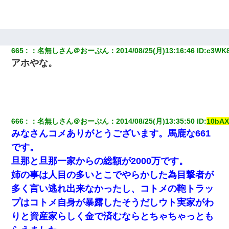
665
：
名無しさん＠おーぷん
：
2014/08/25(月)13:16:46
 ID:
c3WK8
アホやな。
666
：
名無しさん＠おーぷん
：
2014/08/25(月)13:35:50
 ID:
10bA
みなさんコメありがとうございます。馬鹿な661
です。
旦那と旦那一家からの総額が2000万です。
姉の事は人目の多いとこでやらかした為目撃者が
多く言い逃れ出来なかったし、コトメの鞄トラッ
プはコトメ自身が暴露したそうだしウト実家がわ
りと資産家らしく金で済むならとちゃちゃっとも