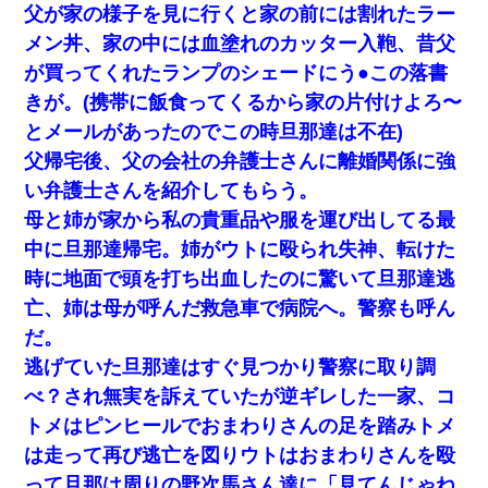
父が家の様子を見に行くと家の前には割れたラー
いのか！」→ 離婚後
メン丼、家の中には血塗れのカッター入鞄、昔父
が買ってくれたランプのシェードにう●この落書
日曜日、会社の窓を見ると同僚の姿。俺（あれ？ディズニーシー
じゃ？）→俺電話「今何してんの？」同僚「シーで並んでるこ
きが。(携帯に飯食ってくるから家の片付けよろ〜
と！」俺「会社にいない？」→次の瞬間、すごい鳥肌が立った
とメールがあったのでこの時旦那達は不在)
父帰宅後、父の会社の弁護士さんに離婚関係に強
嫁に不倫されたから嫁と不倫相手に1000万の慰謝料請求した
い弁護士さんを紹介してもらう。
【衝撃】婚約者「兄と結婚はするけど嫁入りするわけじゃない。
母と姉が家から私の貴重品や服を運び出してる最
お互い干渉はしないようにしましょう」→ その後に結納金の話を
中に旦那達帰宅。姉がウトに殴られ失神、転けた
したので、母が・・・
時に地面で頭を打ち出血したのに驚いて旦那達逃
私が遺産を相続。→それを知った義両親が「旅行代金を出せ！」
亡、姉は母が呼んだ救急車で病院へ。警察も呼ん
「リフォーム費用を負担しろ！」「金の管理は私達がする！」と
だ。
浅ましくも集りにきた。
逃げていた旦那達はすぐ見つかり警察に取り調
【考察】兄嫁急死の1年後、兄が引越すというので手伝いに行った
べ？され無実を訴えていたが逆ギレした一家、コ
ら下着が入った引き出しの奥にとんでもないモノを見つけた
トメはピンヒールでおまわりさんの足を踏みトメ
は走って再び逃亡を図りウトはおまわりさんを殴
嫁が弁護士を連れてきて「悪いと思うなら慰謝料を払って離婚し
ろ」→ 俺「完全に恐喝になってますね」「お前、これが詐欺だっ
って旦那は周りの野次馬さん達に「見てんじゃね