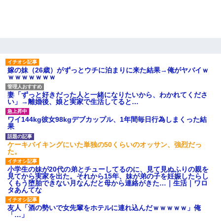
嫁の妹（26歳）がずっとウチに泊まりに来た結果→俺がヤバイｗ
ｗｗｗｗｗｗｗ
妻「ずっと好きだった人と一緒になりたいから、わかれてくださ
い」→離婚後、娘と実家で生活してると…
ワイ144kg彼女98kgデブカップル、1年間毎日行為しまくった結
果
ケーキバイキングにいた単独の50くらいのオッサン、強烈だっ
た。
小学生の妹が20代の弟とチューしてるのに、見て見ぬふりの親を
見てから実家を出た。それから15年、妹が弟の子を妊娠したらし
くもう堕胎できない月なんだと母から連絡がきた…｜生活｜ワロ
タあんてな
友人「酒の勢いで女先輩をホテルに連れ込んだｗｗｗｗｗ」俺
「…」