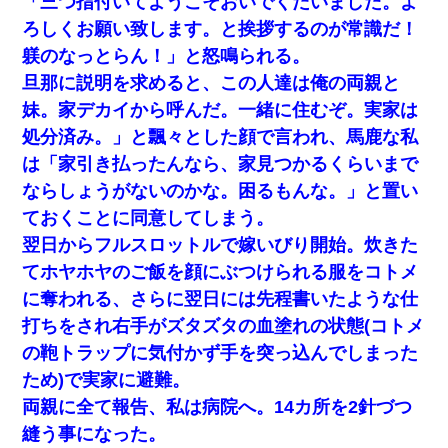
「三つ指付いてようこそおいでくだいました。よ
【戦争】不妊の俺嫁に弟嫁が2日間4歳児を託児 俺嫁はそこまで気
にしてなかったが、あまりにも子供が俺嫁に懐くので最後らへん
ろしくお願い致します。と挨拶するのが常識だ！
顔引きつってた → そして弟嫁が迎えに来た翌日…
躾のなっとらん！」と怒鳴られる。
旦那に説明を求めると、この人達は俺の両親と
【画像】女の子「お母さん！！私ようやくファッションモデルに
選ばれたの！絶対見に来てね！」→悲しい結果がこれ・・・
妹。家デカイから呼んだ。一緒に住むぞ。実家は
処分済み。」と飄々とした顔で言われ、馬鹿な私
裁判官「お互いに最後に言いたいことはありますか」バカ夫
は「家引き払ったんなら、家見つかるくらいまで
「…」A「夫を一発殴らせてほしい」裁判官「どうぞ」
ならしょうがないのかな。困るもんな。」と置い
ておくことに同意してしまう。
【まぬけ】夫「離婚だ！」私「わかった。で？」夫「慰謝料
だ！」私「いいけど弁護士通して。私も請求する」夫「」
翌日からフルスロットルで嫁いびり開始。炊きた
てホヤホヤのご飯を顔にぶつけられる服をコトメ
ホテルに泊まったんだけど従業員が最悪だった。折角の旅行で何
に奪われる、さらに翌日には先程書いたような仕
故私が怒鳴られなきゃいけなかったのだ
打ちをされ右手がズタズタの血塗れの状態(コトメ
の鞄トラップに気付かず手を突っ込んでしまった
高1のとき男に襲われ、不妊の叔母に頼まれて出産。→叔母夫婦が
養子縁組してアメリカに子供を連れ帰った。→9・11で叔母夫婦が
ため)で実家に避難。
亡くなってしまい…
両親に全て報告、私は病院へ。14カ所を2針づつ
縫う事になった。
出張中の旦那から『フリンしやがって、このクズ』と電話が。私
「本当に家まで来たの？証拠は？」旦那「俺の言葉が信じられな