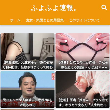
ふよふよ速報。
ホーム
鬼女・気団まとめ用語集
このサイトについて
【閲覧注意】元臆女キャバ嬢の首吊
【画像】ひなこのーと作者、またも
り自●配信、拡散されまくって終わ
一線を超える(朝活～くぱぁ)ｗｗｗ
るｗｗｗｗｗｗｗ
ｗｗｗｗ
元ジャンポケ斉藤被告、懲役7年を
【悲報】医者「娘さん、ダウン症で
求刑される
す」キラキラ女さん「人生終わっ
た」⇒絶望へ！！！！