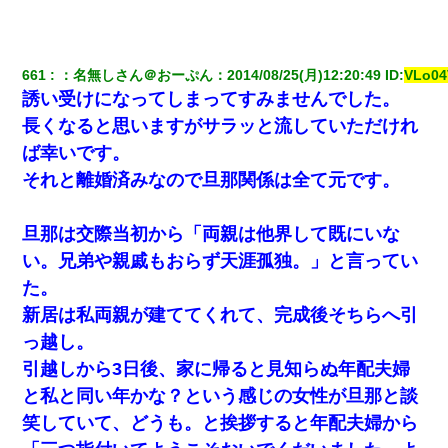
ミスした新人(
)に冗談で「行為させてくれたら許してあげる」
って言ったら・・・
661
：
名無しさん＠おーぷん
：
2014/08/25(月)12:20:49
 ID:
VLo04
誘い受けになってしまってすみませんでした。
三年働いてたパートを突然クビになった。しかし元職場の主要取
引先のトップが母方の叔父だったので…
長くなると思いますがサラッと流していただけれ
ば幸いです。
【復讐】義兄嫁「生活費、足りない分を貸してほしい」私「貸す
それと離婚済みなので旦那関係は全て元です。
わけないでしょｗｗｗｗ」→ 理由を話したら泣き出して・・私
（あまりにも希望通り）
旦那は交際当初から「両親は他界して既にいな
彼女との行為を録画した結果→衝撃の事実が判明したｗｗｗｗｗ
い。兄弟や親戚もおらず天涯孤独。」と言ってい
ｗ
た。
新居は私両親が建ててくれて、完成後そちらへ引
夫に癌の余命宣告。その闘病中に長女から信じられない言葉を受
けた
っ越し。
引越しから3日後、家に帰ると見知らぬ年配夫婦
婚活パーティーでよく会う美女がいた。こんな完璧な容姿を持っ
と私と同い年かな？という感じの女性が旦那と談
てしても結婚て難しいんだなぁ…と思ってた
笑していて、どうも。と挨拶すると年配夫婦から