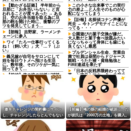
【動かざる証拠】 半年前から
この小さな出来事でこの実行
旦那に「お弁当いらない」と言
力の差よ…と人生そのものが心
われることが度々あった → ある
配になってしまう
日、空のお弁当箱を取る為に旦
【訃報】名探偵コナン声優が
那の鞄を開けた時に、衝撃のブ
死去 → 今トンデモナイことにな
ツを発見してしまう…
ってる・・・
【朗報】 吉野家、ラーメンチ
公園遊びの菓子交換が嫌だ。
ェーンに参入
大人数だと菓子食べ放題みたい
ワイ「たろー仕事行ってくる
になっちゃって身体にも歯にも
ね！（飼い犬）」犬「…？（ぷ
良くないし最悪
い」
プルデンシャル生命、営業自
義兄嫁が自宅をサロンにして
粛で社員は昼間からドジャース
姪を毎日ウトメへ預ける生活
観戦・うたた寝・資格勉強と
に。数年後、そのツケが一気に
FIRE達成を果たす
回ってきて…
「日本の反戦界隈終わってて
【前編】俺の娘の結婚が破談
草」と海自トマホークへの例の
に。だが彼氏は「2000万の土
界隈の反応が話題に、今になっ
地」を購入。こじれた二人は想
て存在に気付いてしまった結
像以上の修羅場に
果……
子供がバイトで貯めた資金で
ロッカーの現金が盗まれるも
旅行中の話だけど、ちょっとお
店長に疑われ激怒！10代キャバ
金足りないから貸してくれる？
嬢の私、自力でロッカー内にカ
って連絡きた
メラを仕掛けて犯人を特定した
激辛チャレンジの契約書にサイン
【前編】俺の娘の結婚が破談に。だ
ら同僚の女だった…警察へ行く
勤務中のはずの彼氏を偶然見
と言って止められ、加害者に泣
し、チャレンジしたらとんでもない
が彼氏は「2000万の土地」を購入。
かけた場所がまさかのパチ店だ
かれながら大揉めして・・・
った。楽しそうな姿を見た私は
事態になった。救急車運ばれ胃の洗
こじれた二人は想像以上の修羅場に
思わず固まり…
【神対応】任天堂、熊本地震
浄や入院2日で10万超えて...
の被災者向けに製品修理を無償
激辛チャレンジの契約書にサ