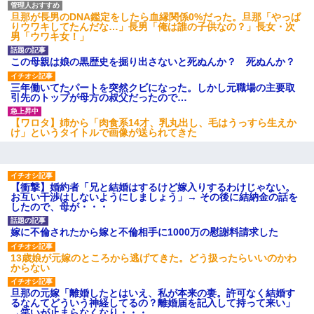
旦那が長男のDNA鑑定をしたら血縁関係0%だった。旦那「やっぱ
りウワキしてたんだな…」長男「俺は誰の子供なの？」長女・次
男「ウワキ女！」
この母親は娘の黒歴史を掘り出さないと死ぬんか？ 死ぬんか？
三年働いてたパートを突然クビになった。しかし元職場の主要取
引先のトップが母方の叔父だったので…
【ワロタ】姉から「肉食系14才、乳丸出し、毛はうっすら生えか
け」というタイトルで画像が送られてきた
【衝撃】婚約者「兄と結婚はするけど嫁入りするわけじゃない。
お互い干渉はしないようにしましょう」→ その後に結納金の話を
したので、母が・・・
嫁に不倫されたから嫁と不倫相手に1000万の慰謝料請求した
13歳娘が元嫁のところから逃げてきた。どう扱ったらいいのかわ
からない
旦那の元嫁「離婚したとはいえ、私が本来の妻。許可なく結婚す
るなんてどういう神経してるの？離婚届を記入して持って来い」
→笑いが止まらなくなり・・・