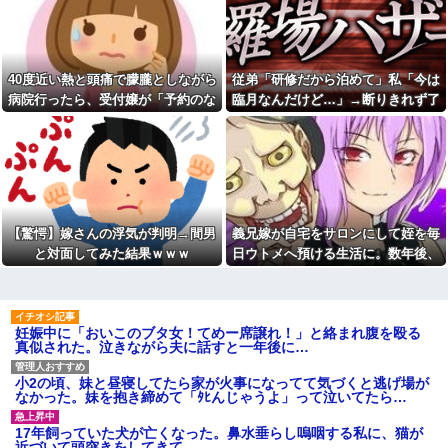
対応へ！さらに義援金5000万円
インし、チャレンジしたらとん
を寄付！！他
でもない事態になった。救急車
運ばれ胃の洗浄や入院2日で10万
ロッカーの現金が盗まれるも
超えて...
店長に疑われ激怒！10代キャバ
嬢の私、自力でロッカー内にカ
旦那「結婚５年目記念のプレ
40度近い熱と頭痛で朦朧としながら
従弟「研修だから泊めて」私「今は
メラを仕掛けて犯人を特定した
ゼント！」私「嬉しい！指輪
ら同僚の女だった…警察へ行く
病院行ったら、受付嬢が「予約のな
臨月なんだけど…」→断りきれず了
だ！」義家族「古い指輪はもう
と言って止められ、加害者に泣
いらないでしょ？」私「え
い人は診ません」と拒否された。タ
承したら、さらに図々しい要求まで
かれながら大揉めして・・・
っ…」→まさかの要求に…
クシーを呼ぶための電話も貸してく
飛び出して…
公園遊びの菓子交換が嫌だ。
旦那が仕事でやらかして、減
大人数だと菓子食べ放題みたい
れず...
給＆異動になった。旦那「会社
になっちゃって身体にも歯にも
辞めて来た」私「一体何をやら
良くないし最悪
かしたの？」旦那「…」→結
果…
明日が期末テストなのに勉強
もしないでテレビ見てる息子。
色々副業に手を出したけど、
【驚愕】嫁さんの浮気が判明→間男
義兄嫁が自宅をサロンにして姪を毎
消したら発狂し「俺は底辺高校
結局残業するのが1番稼げるな
でいいのｗバカだしｗ」って開
と対面してみた結果ｗｗｗ
日ウトメへ預ける生活に。数年後、
【画像】ワイ「アルファード
き直り。
そのツケが一気に回ってきて…
いいなあ。買いに行くか」店員
旦那を亡くして８年。介護す
「ほいっ見積もりな！」ワイ
るつもりでウトメと同居してた
「金額おかしくね？」←お前ら
のに「早く出て行け」とコトメ
もそう思うよな？？？？？
がうるさい。私もウトメも納得
妊娠中に「おいこのブタ女！てめー席譲れ！」と絡まれ腹を殴る
【緊急】爆美女「すみませ
して同居してるんだから干渉し
真似された。泣きながら夫に話すと一年後に…
ん。砲弾3つ持ってきました」警
ないでくれる！
察「！？」自衛隊「！？」→結
冷凍庫パンパン問題がずっと
果w w w w w w w w
小2の頃、妹と昼寝してたら家が火事になってて気づくと逃げ場が
付きまとっている。ふるさと納
なかった。妹を抱き締めて「ﾀﾋんじゃうよ」って泣いてたら…
【悲報】Z世代「なんでセルフ
税も頼みたいけれど入れる場所
レジなのに自分で商品通さない
がない
といけないんだ」
17年飼っていた犬が亡くなった。鼻水垂らし嗚咽する私に、猫が
お前ら『ペルチェ素子の首ネ
近づいて頭突きをしてきて…