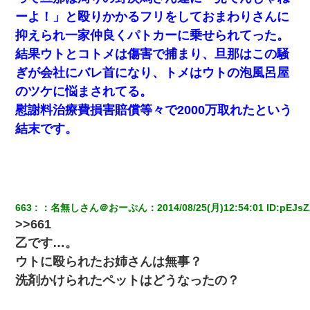
て知ってる？」
ーよ！」と殴りかかるフリをしておまわりさんに
抑えられ一家仲良くパトカーに乗せられてった。
上司「何なの、この書類！！」私「あの‥」上司「今は私が話し
てるの！」私「ですから」上司「黙って聞きなさい！」私「それ
結果ウトとコトメは傷害で捕まり、旦那はこの騒
は」上司「言い訳しない！」→結果ｗｗｗｗｗ
ぎが会社にバレ首になり、トメはウトの泡風呂屋
のツケに悩まされてる。
10年ほど前、息子がまだ年中だった時に離婚したんだけど、一昨
年の暮れに突然息子が職場を訪ねてきた。
慰謝料治療費損害賠償等々で2000万取れたという
結末です。
妻と同居し始めたときから、よく妻が「どこかで音漏れしてな
い？音楽聞こえる」と言っていて…
生保レディと行為する為に駆け引きしてみた結果ｗｗｗｗｗｗｗ
ｗｗｗｗｗ
663
：
名無しさん＠おーぷん
：
2014/08/25(月)12:54:01
 ID:
pEJs
>>661
全く親しくないママ友Aから突然「飲み会しよう」と誘われたがお
乙です…。
断りした。後日Aの企みを知ってゾッとするやら腹立つやら！
ウトに殴られたお姉さんは無事？
洗剤かけられたペットはどうなったの？
小学生の妹が20代の弟とチューしてるのに、見て見ぬふりの親を
見てから実家を出た。それから15年、妹が弟の子を妊娠したらし
くもう堕胎できない月なんだと母から連絡がきた…｜生活｜ワロ