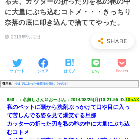
る夫、カッターの折った刃を私の鞄の中
に大量にぶち込むコトメ・・・きっちり
奈落の底に叩き込んで捨ててやった。
2018年9月2日
LINE
ツイート
シェア
はてブ
Pocket
引用元：
今までにあった修羅場を語れ【その4】
656
：
名無しさん＠おーぷん
：
2014/08/25(月)10:21:55
 ID:
10bA
私のペットに頭から洗剤ぶっかけて口や目に入っ
て苦しんでる姿を見て爆笑する旦那
カッターの折った刃を私の鞄の中に大量にぶち込
むコトメ