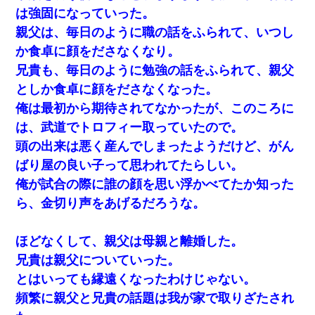
ｗ
は強固になっていった。
親父は、毎日のように職の話をふられて、いつし
ナンパにほいほい付いていった私、地獄に落ちる
か食卓に顔をださなくなり。
兄貴も、毎日のように勉強の話をふられて、親父
童貞俺、宅飲みした女友達2人を家に泊めた結果ｗｗｗｗｗｗ
としか食卓に顔をださなくなった。
俺は最初から期待されてなかったが、このころに
男だけどリベンジポノレノの被害者になって未だに人生が立ち直
せない
は、武道でトロフィー取っていたので。
頭の出来は悪く産んでしまったようだけど、がん
テレワーク上司「会議中はカメラ付けろ！」女社員「え、事前連
ばり屋の良い子って思われてたらしい。
絡無しは無理」上司「いいから付けろ！」→
俺が試合の際に誰の顔を思い浮かべてたか知った
ら、金切り声をあげるだろうな。
ワイ144kg彼女98kgデブカップル、1年間毎日行為しまくった結
果
ほどなくして、親父は母親と離婚した。
３２歳俺「ずっと好きでした！！付き合って下さい！」 ２５歳
兄貴は親父についていった。
彼女「うん！！絶対幸せになろうね！！！！」 → ７年後ｗｗ
ｗｗｗ
とはいっても縁遠くなったわけじゃない。
頻繁に親父と兄貴の話題は我が家で取りざたされ
妊娠中に「おいこのブタ女！てめー席譲れ！」と絡まれ腹を殴る