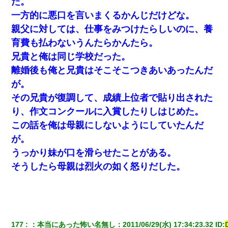
た。
真似された。泣きながら夫に話すと一年後に…
一方的に悪口を言いまくるかんじだけどな。
親父に対しては、仕事をみつけたらしいのに、養
彼女(37)の情欲がえげつない件ｗｗｗｗｗｗｗ
育費も払わないうんたらかんたら。
兄貴と俺は同じ学校だった。
新築の家で。クラクラするくらいの「白粉の匂い」が鼻につくも
嫁＆娘「そんな匂いしない…」ある日、友人奥「素敵なアンティ
離婚後も俺と兄貴はそこそこつきあいあったんだ
ークですね！」俺（！？）
が。
その兄貴が復調して、成績上位者で貼り出された
夫に癌の余命宣告。その闘病中に長女から信じられない言葉を受
けた
り、作文コンクールに入賞したりしはじめた。
この話を俺は母親にしないようにしていたんだ
旦那の元カノをSNSで探して写真を保存して顔面評価スレで写真
が。
を晒してた。ほとんどがブスという評価の中で二人ほど意外に好
評価で苦々しく思った
うっかり妹が口を滑らせたことがある。
そうしたら母親は烈火の如く怒りだした。
近所のお寺に住み込みで手伝いしてる知的障害のオッサンがい
た。ある日、オッサンが火かき棒を持って顔を真っ赤にしながら
走り回っていて…
居酒屋にて。兄の紹介者「お酒飲みなって」私「未成年なので無
理です！」酷すぎるワードの連発で、耐えきれず店員に5千円を渡
177
：
本当にあった怖い名無し
：
2011/06/29(水) 17:34:23.32
 ID: