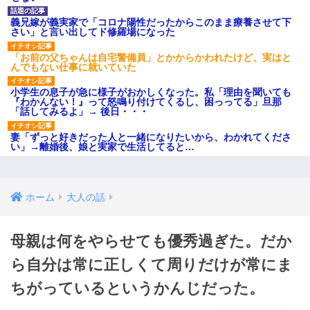
義兄嫁が義実家で「コロナ陽性だったからこのまま療養させて下
さい」と言い出してド修羅場になった
「お前の父ちゃんは自宅警備員」とかからかわれたけど、実はと
んでもない仕事に就いていた
小学生の息子が急に様子がおかしくなった。私「理由を聞いても
『わかんない！』って怒鳴り付けてくるし、困っってる」旦那
「話してみるよ」→ 後日・・・
妻「ずっと好きだった人と一緒になりたいから、わかれてくださ
い」→離婚後、娘と実家で生活してると…
ホーム
大人の話
母親は何をやらせても優秀過ぎた。だか
ら自分は常に正しくて周りだけが常にま
ちがっているというかんじだった。