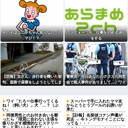
ｗｗ
今の子はコニーちゃん知らないって
アラフォーワイ、仕事をやめる決心
マジ！？
をする
【悲報】女さん、歩行者を轢いた挙
警察官「先日あなたのクラスの同窓
句、道路で昼寝をしようとしてしま
会で殺人事件がありまして…」ワイ
う
「…ちょっと待ってください…」
⇒！
ワイ「たろー仕事行ってくる
スーパーで手に入れたママ友
ね！（飼い犬）」犬「…？（ぷ
からとうとうプールのお誘いが
い」
来た
同僚男性とのお付き合いを断
【訃報】名探偵コナン声優が
ったら「理屈に合わない主張を
死去 → 今トンデモナイことにな
振りかざす感情的なヒステリー
ってる・・・
女」と言いふらされて・・・