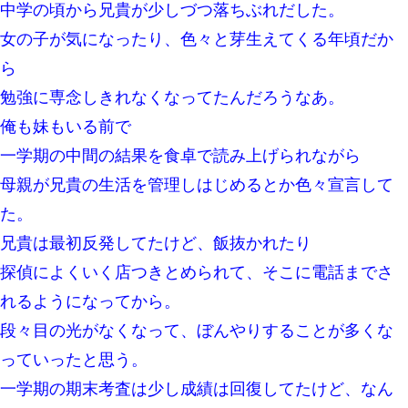
中学の頃から兄貴が少しづつ落ちぶれだした。
女の子が気になったり、色々と芽生えてくる年頃だか
最近うちの庭に知らない男の人がしょっちゅう入ってくる。それ
を職場で愚痴ったら、同僚男性が怒鳴りつけてきた。
ら
勉強に専念しきれなくなってたんだろうなあ。
宅飲みで女友達の乳を見てしまった・・・
俺も妹もいる前で
一学期の中間の結果を食卓で読み上げられながら
【悲報】嫁がワイのこと嫌いっぽいから単身赴任した結果
母親が兄貴の生活を管理しはじめるとか色々宣言して
【ワロタ】姉から「肉食系14才、乳丸出し、毛はうっすら生えか
た。
け」というタイトルで画像が送られてきた
兄貴は最初反発してたけど、飯抜かれたり
【衝撃】職場に入って来た綺麗な新人さんに職場を案内すること
探偵によくいく店つきとめられて、そこに電話までさ
に → 新人「ドンッ！」私「！？」→ 突然、突き飛ばされて左手
の甲を踏みつけられて…
れるようになってから。
段々目の光がなくなって、ぼんやりすることが多くな
我が家のガレージに見知らぬ車。俺「もしもし、玄関にもシャッ
ターリモコンあるだろ？DOWNのボタン押してｗ」→ 待つこと１
っていったと思う。
時間弱・・・
一学期の期末考査は少し成績は回復してたけど、なん