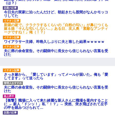
ｗｗｗ
（は？）
【愕然】白のクラウン俺氏、
高速道路左車線を制限速度で走
今日夫の実家に泊ったんだけど、朝起きたら股間がなんかモッコ
った結果wwwwwwwwwwww
リしてた
百年の恋12-899 食べた量を
張り合ってくる
新築の家で。クラクラするくらいの「白粉の匂い」が鼻につくも
【悲報】佐藤輝明・・・２軍
嫁＆娘「そんな匂いしない…」ある日、友人奥「素敵なアンティ
でも盛大にやらかす←あまり悲
ークですね！」俺（！？）
しませないでくれ
ワイアラサー主婦、昨晩久しぶりに夫と致した結果ｗｗｗｗｗ
夫に癌の余命宣告。その闘病中に長女から信じられない言葉を受
けた
さっき嫁から、「愛しています」ってメールが届いた。俺も「愛
してます」って送ったら
夫に癌の余命宣告。その闘病中に長女から信じられない言葉を受
けた
【衝撃】職場に入って来た綺麗な新人さんに職場を案内すること
に → 新人「ドンッ！」私「！？」→ 突然、突き飛ばされて左手
の甲を踏みつけられて…