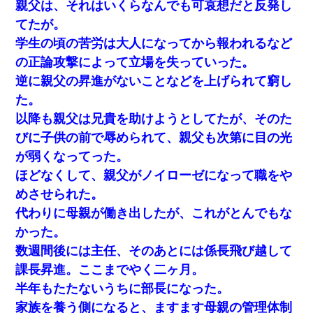
親父は、それはいくらなんでも可哀想だと反発し
だ！」私「いいけど弁護士通して。私も請求する」夫「」
てたが。
学生の頃の苦労は大人になってから報われるなど
小学生の息子が急に様子がおかしくなった。私「理由を聞いても
『わかんない！』って怒鳴り付けてくるし、困っってる」旦那
の正論攻撃によって立場を失っていった。
「話してみるよ」→ 後日・・・
逆に親父の昇進がないことなどを上げられて窮し
た。
【驚愕】5000円でＪＫと行為してきたが後悔しかない…
以降も親父は兄貴を助けようとしてたが、そのた
びに子供の前で辱められて、親父も次第に目の光
私「まとめ買いして冷凍ストックしてる」Ａ「ずるい！クレク
レ！」私「なんでよ」Ａ「ケーチ！バーカ！」→ 後日、Ａ旦那が
が弱くなってった。
凸してきた
ほどなくして、親父がノイローゼになって職をや
めさせられた。
【戦争】不妊の俺嫁に弟嫁が2日間4歳児を託児 俺嫁はそこまで気
にしてなかったが、あまりにも子供が俺嫁に懐くので最後らへん
代わりに母親が働き出したが、これがとんでもな
顔引きつってた → そして弟嫁が迎えに来た翌日…
かった。
数週間後には主任、そのあとには係長飛び越して
上司「何なの、この書類！！」私「あの‥」上司「今は私が話し
てるの！」私「ですから」上司「黙って聞きなさい！」私「それ
課長昇進。ここまでやく二ヶ月。
は」上司「言い訳しない！」→結果ｗｗｗｗｗ
半年もたたないうちに部長になった。
家族を養う側になると、ますます母親の管理体制
彼女との行為を録画した結果→衝撃の事実が判明したｗｗｗｗｗ