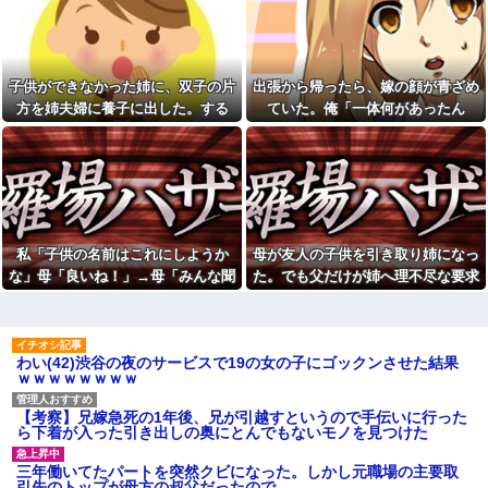
の人が行けるようになったから
端、過去の嫌がらせを「えーそ
ごめん」と連絡きた。なんだか
うだったっけ？」と白々しくス
モヤモヤしてしまい...
ルー
生理の予定が８月６日なんだ
イベント派遣で陰湿にいじら
けど７月２９日にドバッと鮮血
れていた地味な男性スタッフ。
子供ができなかった姉に、双子の片
出張から帰ったら、嫁の顔が青ざめ
でたから生理かな？って思った
ある日、高さ3mの階段から落ち
方を姉夫婦に養子に出した。する
ていた。俺「一体何があったん
のよね
かけた子どもをパルクールで爆
走＆ダイブし間一髪で救出！職
と、養子に出した子がすごく礼儀正
だ？」嫁「…」→子供たちに話を聞
【うわぁ】 都営団地住み、年
場の手のひら返しと評価爆上げ
収10万円上げると「大変なこ
しくてビックリ
くと…
が凄まじかったｗｗ
と」になるｗｗｗｗｗｗｗ
【悲報】思春期の娘に「キモ
シャウエッセン公式、またこ
ッ」と言われたお父さん、グレ
ういうのでいい丼をポスト
る他
ダイアンのじゃない方がユー
味噌汁にアレを入れてしまう
スケさんになってしまっている
嫁(メシマズ)にブチギレた俺。
私「子供の名前はこれにしようか
母が友人の子供を引き取り姉になっ
という事実←これ
……帰ったら離婚届がありまし
な」母「良いね！」→母「みんな聞
た。でも父だけが姉へ理不尽な要求
【画像】ディズニーのおいな
た
り巻（600円）、流石にアレすぎ
いて！ヒントは花の名前よ！」→勝
ばかり押し付けていて…
休日に甥っ子をアポなし託児
て賛否両論の大炎上をしてしま
を押し付けてきた兄嫁！「テレ
手に発表されて腹が立ち…
うw w w w w w w
ビでも見せといてw」と言うので
【画像】令和最新版の剛力彩
『Gガンダム』を一気見させた結
わい(42)渋谷の夜のサービスで19の女の子にゴックンさせた結果
芽、ワイらにブッ刺さりまくり
果……甥っ子が重度の中二病を
ｗｗｗｗｗｗｗｗ
と話題にw w w w w w w w w w
発症して家で大暴れｗｗ
w w w
「今思えばなんであんなに夢
【衝撃】若い女の子からする
中になったんやろ…」と思うコ
【考察】兄嫁急死の1年後、兄が引越すというので手伝いに行った
「甘い匂い」の正体、まさか分
ンテンツ
ら下着が入った引き出しの奥にとんでもないモノを見つけた
からないDTなんておらんよな？
【画像】思わず保存したくな
よな？w w w w w w w w w w w
る「笑える画像・最高な画像」
三年働いてたパートを突然クビになった。しかし元職場の主要取
【復讐】 ある職業の人材を育
貼っていけｗｗｗｗｗ
引先のトップが母方の叔父だったので…