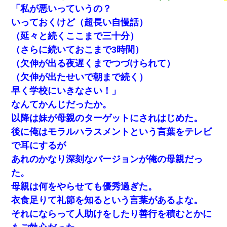
し「お勘定です。逃がして下さい」その後、録音内容を父に聞か
「私が悪いっていうの？
せたら...
いっておくけど（超長い自慢話）
旦那の元嫁「離婚したとはいえ、私が本来の妻。許可なく結婚す
（延々と続くここまで三十分）
るなんてどういう神経してるの？離婚届を記入して持って来い」
（さらに続いておこまで3時間）
→笑いが止まらなくなり・・・
（欠伸が出る夜遅くまでつづけられて）
（欠伸が出たせいで朝まで続く）
早く学校にいきなさい！」
なんてかんじだったか。
以降は妹が母親のターゲットにされはじめた。
後に俺はモラルハラスメントという言葉をテレビ
で耳にするが
あれのかなり深刻なバージョンが俺の母親だっ
た。
母親は何をやらせても優秀過ぎた。
衣食足りて礼節を知るという言葉があるよな。
それにならって人助けをしたり善行を積むとかに