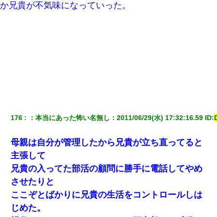
「パワハラを受けたから思い切って転職した」とSNSで呟いた
か兄貴が不気味になっていった。
ら、速攻でパワハラかました元上司がLINEを送ってきた。
ＤＮＡ検査『血縁関係０％』旦那「やっぱり托卵だったんだ…」
嫁「本当に身に覚えがない」「なにかの間違いだ！取り違え
だ！」→ 嫁「あっ」
【驚愕】私「今まで育てた分のお金返してね(冗談)」息子「はい、
3000万円」→数年後。私「妹が病気になったから援助して欲し
い」→
私は家が貧しくて、手に職をつけようと看護師になった。だけど
176
：
本当にあった怖い名無し
：
2011/06/29(水) 17:32:16.59
 ID:
卒業を控えた年の1月末、車にひかれて看護師になれなくなった。
母親は自分が管理したから兄貴が立ち直ってると
嘘をついてフリン旅行へ出かけた嫁→翌日、嫁「ただいま～」旦
那「娘がシんだよ。何度も連絡したのに…」嫁「えっ」→なん
主張して
と・・・
兄貴の入ってた部活の顧問に勝手に電話してやめ
させたりと
三年働いてたパートを突然クビになった。しかし元職場の主要取
引先のトップが母方の叔父だったので…
ここぞとばかりに兄貴の生活をコントロールしは
じめた。
【まぬけ】夫「離婚だ！」私「わかった。で？」夫「慰謝料