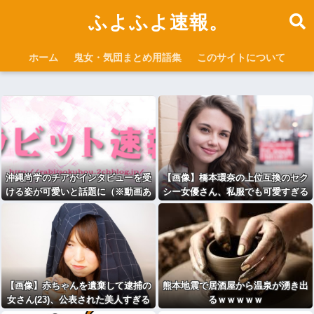
ふよふよ速報。
ホーム
鬼女・気団まとめ用語集
このサイトについて
沖縄尚学のチアがインタビューを受
【画像】橋本環奈の上位互換のセク
ける姿が可愛いと話題に（※動画あ
シー女優さん、私服でも可愛すぎる
り）
ｗｗｗｗｗｗｗｗｗ
【画像】赤ちゃんを遺棄して逮捕の
熊本地震で居酒屋から温泉が湧き出
女さん(23)、公表された美人すぎる
るｗｗｗｗｗ
ご尊顔がこちら⇒ｗｗｗｗｗｗｗｗ