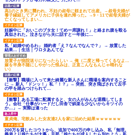
成する高校に通ってたんだが、
【修羅場】不妊と判明した
体力ないヤツはイジメられて全
夫、前妻の娘に「実の子じゃな
高1のとき男に襲われ、不妊の叔母に頼まれて出産。→叔母夫婦が
寮制だから逃げ出すこともでき
い！」と訴えた結果ｗｗｗｗ
養子縁組してアメリカに子供を連れ帰った。→9・11で叔母夫婦が
なかった→あるイジっ子が自...
亡くなってしまい…
33歳くらいから太ったせいか
ハードオフに売っていた4万
加齢で＊が緩んだのかチョビッ
4000円のフィギュアがヤバすぎ
と漏れるようになった
妊娠中に「おいこのブタ女！てめー席譲れ！」と絡まれ腹を殴る
るｗｗｗｗｗｗ「こんな高い
真似された。泣きながら夫に話すと一年後に…
の？ｗｗ」「逆に超安い」
相手がどんなパイプ持ってい
るかも知れないのに…
私「ちょっと、人の家の金庫
私「結婚やめるわ」 婚約者「え？なんでなんで？」 → 放置した
触らないでよ！」キチママ『そ
高校３年生の女です。家が嫌
結果…｜生活｜ワロタあんてな
こに金庫があったから、開けて
いすぎて家を出て現在養護施設
みようとしただけ☆』義兄「泥
で暮らしています
は出てけ！二度と来るな！」結
旦那の祖父が亡くなった。私
放置子が病院送りになったらしい → 俺（二度と帰ってくるなよ…
果・・・
「エプロン持って行った方がい
嫁を半身不随にしやがった恨みは、正直こんなもんじゃ晴れな
私「初めて飲む味だけどなん
いよね」旦那「余計な出費すん
い）
のお茶？」彼「ちっ！」私「」
な。そんなもん買うなら今後一
切金を出さねぇぞ」私「え
【GIF】JSのカンチョーワロ
【衝撃】職場に入って来た綺麗な新人さんに職場を案内すること
っ…」
タ
に → 新人「ドンッ！」私「！？」→ 突然、突き飛ばされて左手
主な税金の成り立ちを調べて
の甲を踏みつけられて…
後続車にクラクションを鳴ら
みたよ
され彼氏が逆切れ。「何クラク
ション鳴らしてんだ！降りてこ
【衝撃】ある工場に配属すると、女の人がみんな退職してしま
いよ！」と怒鳴りだし...
う。会社「仕事がハードだし田舎で娯楽も少ないからキツイの
か…」→ 実際は違った
【衝撃】報酬100万円超の治験
募集がこちらｗｗｗｗｗ(※画像
あり)
童貞俺、宅飲みした女友達2人を家に泊めた結果ｗｗｗｗｗｗ
【ネット騒然】惨殺されたタ
ワマン頂き女子のこの動画、す
200万を貸したコウトから、追加で400万の申し込み、私「無理。
げえええええｗｗｗｗｗｗｗｗ
義弟より娘たちが大事」旦那「娘たちが成人したら別れよう」私