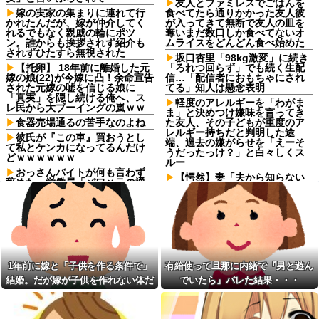
友人とファミレスでごはんを
嫁の実家の集まりに連れて行
食べてたら通りかかった友人彼
かれたんだが、嫁が仲介してく
が入ってきて無断で友人の皿を
れるでもなく親戚の輪にポツ
奪いまだ数口しか食べてないオ
ン。誰からも挨拶されず紹介も
ムライスをどんどん食べ始めた
されずひたすら無視された
坂口杏里「98kg激変」に続き
【托卵】 18年前に離婚した元
「ろれつ回らず」でも続く生配
嫁の娘(22)が今嫁に凸！余命宣告
信…「配信者におもちゃにされ
された元嫁の嘘を信じる娘に
てる」知人は懸念表明
「真実」を隠し続ける俺へ、ス
軽度のアレルギーを「わがま
レ民から大ブーイングの嵐ｗｗ
ま」と決めつけ嫌味を言ってき
食器売場通るの苦手なのよね
た友人、その子どもが重度のア
レルギー持ちだと判明した途
彼氏が『この車』買おうとし
端、過去の嫌がらせを「えーそ
て私とケンカになってるんだけ
うだったっけ？」と白々しくス
どｗｗｗｗｗｗ
ルー
おっさんバイトが何も言わず
【愕然】妻「夫から知らない
辞めた。労働局「パワハラの通
シャンプーの匂いがする！変な
報がありました」俺「えっ、教
店に行ってるに違いな
育係は俺ですが…」→突然の聞
い！！！」探偵「調べたとこ
き取り調査が始まり…
ろ･･･」⇒結果ｗｗ
旦那が不倫するたびに請求し
【愕然】妻「夫から知らない
た慰謝料で資格を取った。そう
シャンプーの匂いがする！変な
して自立の準備が整ったところ
店に行ってるに違いな
で離婚を切り出したら…
い！！！」探偵「調べたとこ
1年前に嫁と「子供を作る条件で」
有給使って旦那に内緒で『男と遊ん
俺を嫌う義娘は、母が危篤に
ろ･･･」⇒結果ｗｗ
結婚。だが嫁が子供を作れない体だ
でいたら』バレた結果・・・
なっても「会いに行かない」と
軽度のアレルギーを「わがま
言った
と知ったので離婚へ。
ま」と決めつけ嫌味を言ってき
知人に誘われて公演見に行く
た友人、その子どもが重度のア
予定だったけど「元々行く予定
レルギー持ちだと判明した途