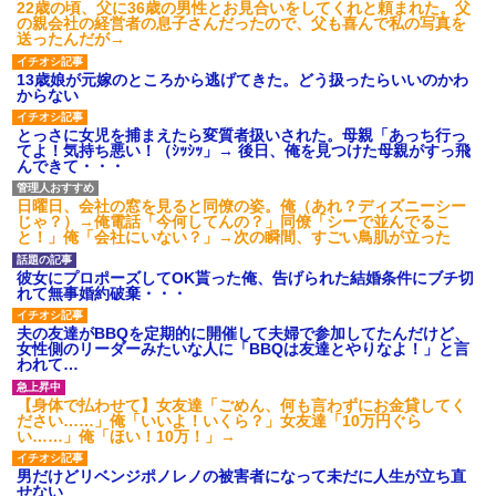
22歳の頃、父に36歳の男性とお見合いをしてくれと頼まれた。父
の親会社の経営者の息子さんだったので、父も喜んで私の写真を
送ったんだが→
13歳娘が元嫁のところから逃げてきた。どう扱ったらいいのかわ
からない
とっさに女児を捕まえたら変質者扱いされた。母親「あっち行っ
てよ！気持ち悪い！（ｼｯｼｯ」→ 後日、俺を見つけた母親がすっ飛
んできて・・・
日曜日、会社の窓を見ると同僚の姿。俺（あれ？ディズニーシー
じゃ？）→俺電話「今何してんの？」同僚「シーで並んでるこ
と！」俺「会社にいない？」→次の瞬間、すごい鳥肌が立った
彼女にプロポーズしてOK貰った俺、告げられた結婚条件にブチ切
れて無事婚約破棄・・・
夫の友達がBBQを定期的に開催して夫婦で参加してたんだけど、
女性側のリーダーみたいな人に「BBQは友達とやりなよ！」と言
われて…
【身体で払わせて】女友達「ごめん、何も言わずにお金貸してく
ださい……」俺「いいよ！いくら？」女友達「10万円ぐら
い……」俺「ほい！10万！」→
男だけどリベンジポノレノの被害者になって未だに人生が立ち直
せない