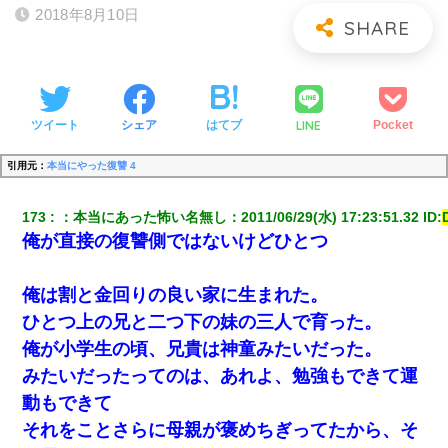
2018年8月10日
LINE
ツイート
シェア
はてブ
Pocket
引用元：
本当にやった復讐 4
173
：
本当にあった怖い名無し
：
2011/06/29(水) 17:23:51.32
 ID:
俺が直接の復讐側ではないけどひとつ
俺は割と金回りの良い家に生まれた。
ひとつ上の兄と二つ下の妹の三人で育った。
俺が小学生の頃、兄貴は神童みたいだった。
みたいだったってのは、あれよ、勉強もできて運
動もできて
それをことさらに母親が褒めちぎってたから、そ