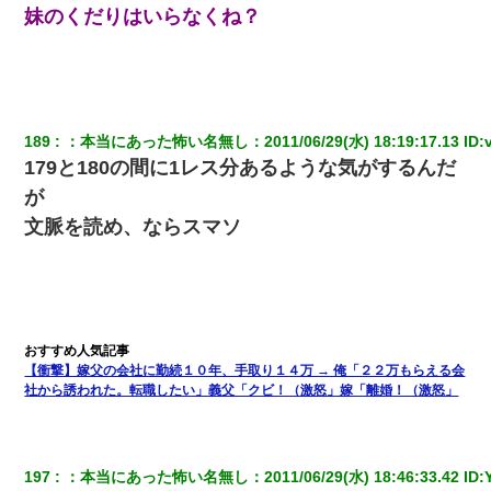
妹のくだりはいらなくね？
189
：
本当にあった怖い名無し
：
2011/06/29(水) 18:19:17.13
 ID:
179と180の間に1レス分あるような気がするんだ
が
文脈を読め、ならスマソ
【衝撃】嫁父の会社に勤続１０年、手取り１４万 → 俺「２２万もらえる会
社から誘われた。転職したい」義父「クビ！（激怒」嫁「離婚！（激怒」
197
：
本当にあった怖い名無し
：
2011/06/29(水) 18:46:33.42
 ID: