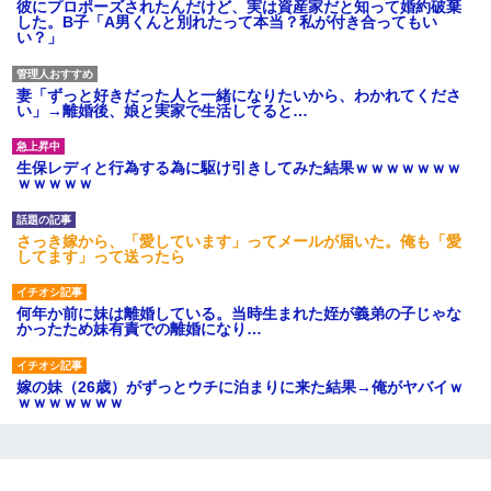
彼にプロポーズされたんだけど、実は資産家だと知って婚約破棄
した。B子「A男くんと別れたって本当？私が付き合ってもい
い？」
妻「ずっと好きだった人と一緒になりたいから、わかれてくださ
い」→離婚後、娘と実家で生活してると…
生保レディと行為する為に駆け引きしてみた結果ｗｗｗｗｗｗｗ
ｗｗｗｗｗ
さっき嫁から、「愛しています」ってメールが届いた。俺も「愛
してます」って送ったら
何年か前に妹は離婚している。当時生まれた姪が義弟の子じゃな
かったため妹有責での離婚になり…
嫁の妹（26歳）がずっとウチに泊まりに来た結果→俺がヤバイｗ
ｗｗｗｗｗｗｗ
朝起きたら嫁がいなかった。俺（嫁も嫁実家も電話に出ない…不
安だ）→ 仕事を早退して帰宅すると、嫁と嫁両親と知らない男が
２人・・・