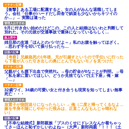
【衝撃】ある工場に配属すると、女の人がみんな退職してしま
う。会社「仕事がハードだし田舎で娯楽も少ないからキツイの
か…」→ 実際は違った
9月に付き合い始めたけどこの、この人と結婚はないわと判断して
別れた。その元彼が交通事故で重体になっているらしく…
姉旦那の友達「ほんとのパパだよ～」私のお腹を触ってほざく。
→思わず手を叩いて振り払ったら…
【考察】兄嫁急死の1年後、兄が引越すというので手伝いに行った
ら下着が入った引き出しの奥にとんでもないモノを見つけた
父親がくも膜下出血で突然ﾀﾋ。→母の貯金が0なことが判明。→母
「私を家に置いてほしい、どうか見捨てないで(土下座」俺・嫁
「…」
32歳ワイ、34歳の可愛い女と付き合うも現実を知ってしまい無事
死亡・・・
放置子が病院送りになったらしい → 俺（二度と帰ってくるなよ…
嫁を半身不随にしやがった恨みは、正直こんなもんじゃ晴れな
い）
【不幸な結婚式】新郎親族「ブスのくせにドレスなんか着ちゃっ
てさ～ほんと恥ずかしいわよね～（大声」新郎両親「！！！（土