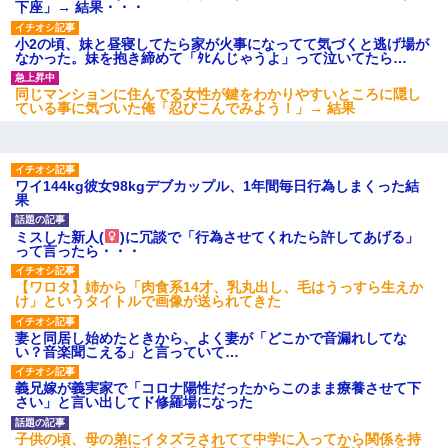
下座」→ 結果・・・
小2の頃、妹と昼寝してたら家が火事になってて気づくと逃げ場が
なかった。妹を抱き締めて「ﾀﾋんじゃうよ」って泣いてたら…
同じマンションに住んでる女性が鍵をわかりやすいところに隠し
ている事に気づいた俺「忍びこんでみよう！」→ 結果
ワイ144kg彼女98kgデブカップル、1年間毎日行為しまくった結
果
ミスした新人(
)に冗談で「行為させてくれたら許してあげる」
って言ったら・・・
【ワロタ】姉から「肉食系14才、乳丸出し、毛はうっすら生えか
け」というタイトルで画像が送られてきた
妻と同居し始めたときから、よく妻が「どこかで音漏れしてな
い？音楽聞こえる」と言っていて…
義兄嫁が義実家で「コロナ陽性だったからこのまま療養させて下
さい」と言い出してド修羅場になった
子供の頃、母の弟にイタズラされてて中学に入ってから関係を持