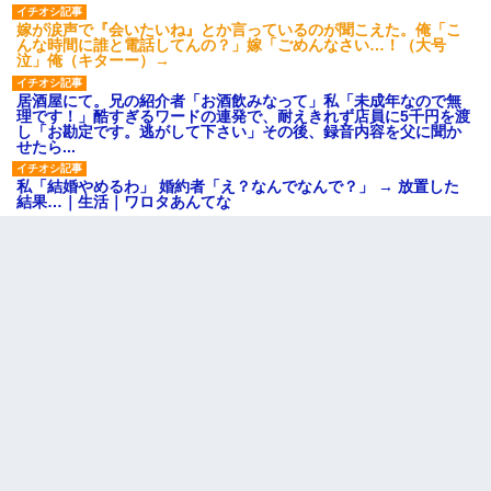
嫁が涙声で『会いたいね』とか言っているのが聞こえた。俺「こ
んな時間に誰と電話してんの？」嫁「ごめんなさい…！（大号
泣」俺（キターー）→
居酒屋にて。兄の紹介者「お酒飲みなって」私「未成年なので無
理です！」酷すぎるワードの連発で、耐えきれず店員に5千円を渡
し「お勘定です。逃がして下さい」その後、録音内容を父に聞か
せたら...
私「結婚やめるわ」 婚約者「え？なんでなんで？」 → 放置した
結果…｜生活｜ワロタあんてな