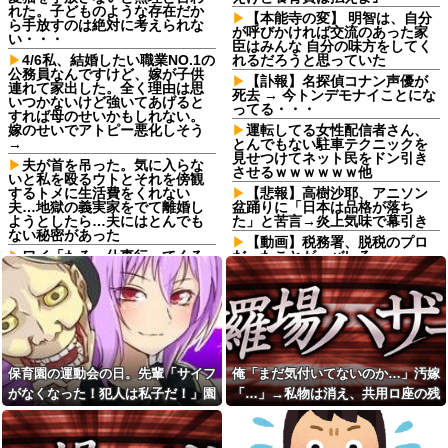
れた。子どものような存在だか
【本能寺の変】 明智は、自分
ら手放すのは絶対に考えられな
が呼びかければ交流のあった家
い・・・
臣はみんな 自分の味方をしてく
4/6私、結婚したい職業NO.1の
れるだろうと思っていた
公務員なんですけど、嫁が子供
【訃報】名探偵コナン声優が
連れて家出した。全く理由は思
死去 → 今トンデモナイことにな
いつかないけど強いてあげると
ってる・・・
すれば母のせいかもしれない。
嫁のせいでアトピー悪化しそう
運転してる女性配信者さん、
→
とんでもない駐車テクニックを
見せつけてネット民をドン引き
夫が首を吊った。気に入らな
させるｗｗｗｗｗｗ他
いと私を殴るウトとそれを傍観
するトメに生活費をくれない
【悲報】高樹沙耶、アニソン
夫…地獄の義実家をでて離婚し
盆踊りに「日本は品格が落ち
ようとしたら…夫にはとんでも
た」と苦言→炎上気味で幕引き
ない秘密があった
【動画】税務署、脱税のプロ
ワイ「たろー仕事行ってくる
だったことが、バレるwww
ね！（飼い犬）」犬「…？（ぷ
【未練】妻の不貞により離婚
い」
した 今後2度と会うつもりはない
母「お姉ちゃんは偉いのに、
と大見得切ったものの、半年過
あんたはねぇ…」私「また比べ
ぎると少しずつ妻が恋しくなっ
るの？」→積もり積もった不満
ていった → 結局、月1の子供面
がついに爆発して…
会日の後に…
嫁からマジで離婚を切り出さ
骨盤骨折の後輩が階段でスカ
保育園の運動会の日。先輩「サイフ
俺「まだ気付いてないのか…」汚嫁
れている。俺がネトゲしすぎて
ートの裾を上げて慎重に降りて
がなくなった！犯人は私子だ！」園
「…」→私物は消え、共用ロ座の残
全くかまわなかったのが原因ら
る姿を見て「お姫様気取りｗ
しく...
ｗ」と爆笑・悪口を連発する社
長「警察沙汰は勘弁して～」→誰も
高は653円。それでも嫁は平然とし
内彼女！事故背景を知りながら
バイト先のコンビニに、泥ま
味方がいないと思ったその時…
ていて…
マウントと嫉妬で嘲笑する性根
みれの土方が入店してきた。子