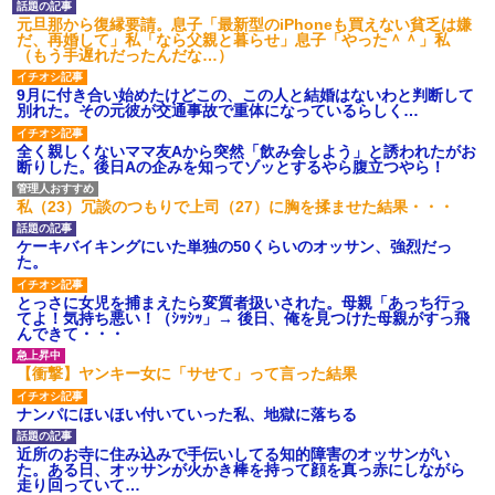
【衝撃】報酬100万円超の治験
元旦那から復縁要請。息子「最新型のiPhoneも買えない貧乏は嫌
募集がこちらｗｗｗｗｗ(※画像
だ、再婚して」私「なら父親と暮らせ」息子「やった＾＾」私
あり)
（もう手遅れだったんだな…）
【ネット騒然】惨殺されたタ
ワマン頂き女子のこの動画、す
9月に付き合い始めたけどこの、この人と結婚はないわと判断して
げえええええｗｗｗｗｗｗｗｗ
別れた。その元彼が交通事故で重体になっているらしく…
ｗｗｗ
【愕然】白のクラウン俺氏、
全く親しくないママ友Aから突然「飲み会しよう」と誘われたがお
高速道路左車線を制限速度で走
断りした。後日Aの企みを知ってゾッとするやら腹立つやら！
った結果wwwwwwwwwwww
百年の恋12-899 食べた量を
張り合ってくる
私（23）冗談のつもりで上司（27）に胸を揉ませた結果・・・
【悲報】佐藤輝明・・・２軍
でも盛大にやらかす←あまり悲
ケーキバイキングにいた単独の50くらいのオッサン、強烈だっ
しませないでくれ
た。
とっさに女児を捕まえたら変質者扱いされた。母親「あっち行っ
てよ！気持ち悪い！（ｼｯｼｯ」→ 後日、俺を見つけた母親がすっ飛
んできて・・・
【衝撃】ヤンキー女に「サせて」って言った結果
ナンパにほいほい付いていった私、地獄に落ちる
近所のお寺に住み込みで手伝いしてる知的障害のオッサンがい
た。ある日、オッサンが火かき棒を持って顔を真っ赤にしながら
走り回っていて…