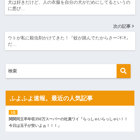
犬は好きだけど、人の衣服を自分の犬がだめにしてるというの
に悪び…
次の記事
ウトが私に殺虫剤かけてきた！『蚊が跳んでたからさーﾆﾔﾆﾔ』
だ…
ふよふよ速報。最近の人気記事
関関同立卒年収350万スーパーの社員ワイ「らっしゃいらっしゃい！！
今日は玉子が安いよぉ！！！」