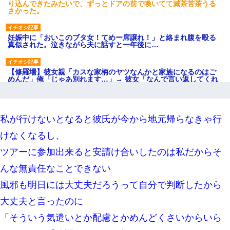
り込んできたみたいで、ずっとドアの前で喚いてて滅茶苦茶うる
さかった。
妊娠中に「おいこのブタ女！てめー席譲れ！」と絡まれ腹を殴る
真似された。泣きながら夫に話すと一年後に…
【修羅場】彼女親「カスな家柄のヤツなんかと家族になるのはご
めんだ」俺「じゃあ別れます…」→ 彼女「なんで言い返してくれ
なかったの？（泣」
【悲報】お風呂で父親と姉が完全に行為してるんだが...
私が行けないとなると彼氏が今から地元帰らなきゃ行
けなくなるし、
裁判官「お互いに最後に言いたいことはありますか」バカ夫
「…」A「夫を一発殴らせてほしい」裁判官「どうぞ」
ツアーに参加出来ると安請け合いしたのは私だからそ
んな無責任なことできない
【悲報】姉と入浴中に大きくなってしまった結果ｗｗｗｗｗｗｗ
ｗ
風邪も明日には大丈夫だろうって自分で判断したから
大丈夫と言ったのに
彼女との行為を録画した結果→衝撃の事実が判明したｗｗｗｗｗ
ｗ
「そういう気遣いとか配慮とかめんどくさいからいら