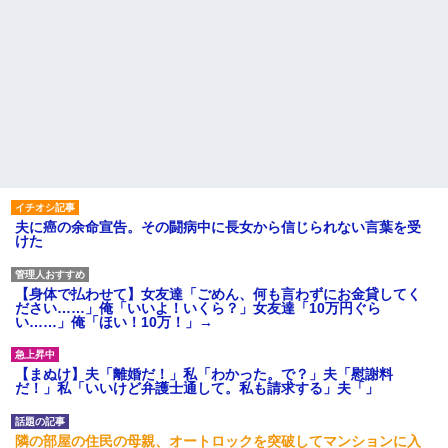
夫に癌の余命宣告。その闘病中に長女から信じられない言葉を受
けた
【身体で払わせて】女友達「ごめん、何も言わずにお金貸してく
ださい……」俺「いいよ！いくら？」女友達「10万円ぐら
い……」俺「ほい！10万！」→
【まぬけ】夫「離婚だ！」私「わかった。で？」夫「慰謝料
だ！」私「いいけど弁護士通して。私も請求する」夫「」
隣の部屋の住民の母親、オートロックを突破してマンションに入