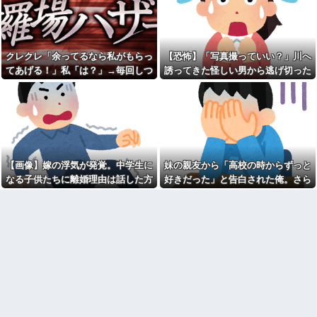
の汚さに一気に冷めた・・・
供「パパ！あのおじさんたちお
店汚してるよ！」→する
両親の離婚原因が私。結婚し
と・・・
た原因も私。
何処情報か知らんけど定期的
【愚痴】義父はなんとなく、
に嘘情報を流す馬鹿がいる
「旦那より義弟」を可愛がって
クレクレ「余ってるなら私がもらっ
【恐怖】「写真撮っていい？」川へ
いる感じがする。旦那もそれを
飲み屋でケンカした相手をコ
てあげる！」私「は？」→毎回しつ
誘ってきた怪しい男から逃げ切った
感じていて、義母にも相談した
ロした男の弁護をした。そして
ことがあるらしい。見ていると
こく食い下がるので、ある方法を試
私⇒テレビに映った『衝撃の顔』に
数年後、因果応報を思わせる出
なんだか切ない。
来事が…
した結果…
絶句
近寄りがたい怖いキャラを目
熊本地震で居酒屋から温泉が
指していた俺は自己紹介カード
湧き出るｗｗｗｗｗｗｗｗ
の自画像に自分だけそこにオリ
【悲報】思春期の娘に「キモ
ジナルの氏神を描いた
ッ」と言われたお父さん、グレ
③【相談】相談者「嫁から連
るｗｗｗｗｗｗｗ
れ子の息子への愛が足りないか
【画像】嫁の浮気が発覚。中学生に
妹の親友から「高校の時からずっと
吉岡里帆が橋本環奈、広瀬す
ら離婚を考えてると言われた」
なる子供たちに離婚理由は話した方
好きだった」と告白された俺。さら
ずクラスになれなかった理由ｗ
住民「嫁の高望みかな？」相談
ｗｗｗｗｗ
者「嫁にここ見せたら顔真っ赤
がいい？
にキス責めに遭い
にして怒ってました」住民「え
【画像】女芸人の吉住さん、
っ」
メイクしたら普通に美人の部類
だった→ご覧くださいw w w w
ギフテッド、ギフテッド2Eの
w w w w
育て方
辛辛魚（からからさかな）と
【特攻隊員の本音】「ああ
かいうカップ麺ｗｗｗｗｗｗｗ
ァ、だまされちゃった。今度生
ｗｗｗ
れる時はアメリカへ生れるぞ」
出撃前に残された若者たちの言
兄が首吊った。理由はイジ
葉
メ…俺の両親離婚で母は自サツ
し家庭崩壊→首謀者を探しだし
彼氏が私の友達を勝手に評価
た俺は会社と妻子を特定→結
する。友達の写真を見せたら