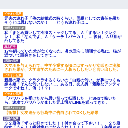
元夫の連れ子「俺の結婚式の時くらい、母親としての責任を果た
そうとは思わないのか！」→どうも連れ子は…
私「まとめ買いして冷凍ストックしてる」Ａ「ずるい！クレク
レ！」私「なんでよ」Ａ「ケーチ！バーカ！」→ 後日、Ａ旦那が
凸してきた
17年飼っていた犬が亡くなった。鼻水垂らし嗚咽する私に、猫が
近づいて頭突きをしてきて…
スマホを与えられて、中学卒業する頃にはすっかり女叩きに洗脳
された弟が、大学進学のために一人暮らししたいと言い出した。
新築の家で。クラクラするくらいの「白粉の匂い」が鼻につくも
嫁＆娘「そんな匂いしない…」ある日、友人奥「素敵なアンティ
ークですね！」俺（！？）
「パワハラを受けたから思い切って転職した」とSNSで呟いた
ら、速攻でパワハラかました元上司がLINEを送ってきた。
【衝撃】女友達から行為中に告白されてOKした結果
３２歳俺「ずっと好きでした！！付き合って下さい！」 ２５歳
彼女「うん！！絶対幸せになろうね！！！！」 → ７年後ｗｗ