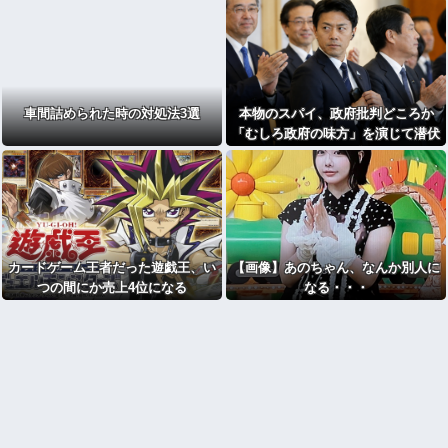
車間詰められた時の対処法3選
本物のスパイ、政府批判どころか
「むしろ政府の味方」を演じて潜伏
することが判明
カードゲーム王者だった遊戯王、い
【画像】あのちゃん、なんか別人に
つの間にか売上4位になる
なる・・・