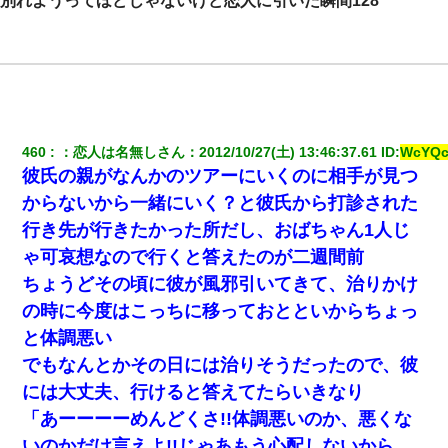
別れようってほどじゃないけど恋人に引いた瞬間128
460
：
恋人は名無しさん
：
2012/10/27(土) 13:46:37.61
 ID:
WcYQ
彼氏の親がなんかのツアーにいくのに相手が見つ
からないから一緒にいく？と彼氏から打診された
行き先が行きたかった所だし、おばちゃん1人じ
ゃ可哀想なので行くと答えたのが二週間前
ちょうどその頃に彼が風邪引いてきて、治りかけ
の時に今度はこっちに移っておとといからちょっ
と体調悪い
でもなんとかその日には治りそうだったので、彼
には大丈夫、行けると答えてたらいきなり
「あーーーーめんどくさ!!体調悪いのか、悪くな
いのかだけ言えよ!!じゃあもう心配しないから。