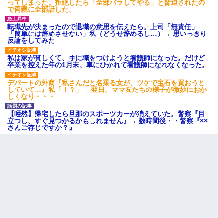
ってしまった。拒絶したら「全部バラしてやる」と脅迫されたの
で両親に全部話した。
転職先が決まったので退職の意思を伝えたら。上司「無責任」
「簡単には辞めさせない」私（どうせ辞めるし…）→ 思いっきり
反論をしてみた
私は家が貧しくて、手に職をつけようと看護師になった。だけど
卒業を控えた年の1月末、車にひかれて看護師になれなくなった。
デパートの外商『私さんだと名乗る女が、ツケで宝石を買おうと
していて…』私「！？」→ 翌日。ママ友たちの様子が微妙におか
しくなり・・・
【唖然】帰宅したら旦那のスポーツカーが消えていた。警察『目
立つし、すぐ見つかるかもしれません』→ 数時間後・・警察『××
さんご存じですか？』