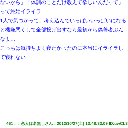
ないから」「体調のことだけ教えて欲しいんだって」
見合いにて。嫁「はじめまして」俺「失礼ですが○○さんご本人で
って終始イライラ
すか？」
1人で気つかって、考え込んでいっぱいいっぱいになる
9月に付き合い始めたけどこの、この人と結婚はないわと判断して
と機嫌悪くして全部投げ出すなら最初から偽善者ぶん
別れた。その元彼が交通事故で重体になっているらしく…
なよ…
私『貯金貯まったし、やっと家建てられるね！』夫「実家を二世
こっちは気持ちよく寝たかったのに本当にイライラし
帯住宅にした。それに貯金使った」→私『離婚しよう』夫「え
っ」私『使った貯金はあげるから』→すると…
て寝れない
小2の頃、妹と昼寝してたら家が火事になってて気づくと逃げ場が
なかった。妹を抱き締めて「ﾀﾋんじゃうよ」って泣いてたら…
婚活パーティーでよく会う美女がいた。こんな完璧な容姿を持っ
てしても結婚て難しいんだなぁ…と思ってた
宅飲みで女友達の乳を見てしまった・・・
ワイ144kg彼女98kgデブカップル、1年間毎日行為しまくった結
461
：
恋人は名無しさん
：
2012/10/27(土) 13:48:33.09
 ID:
uwCL3
果