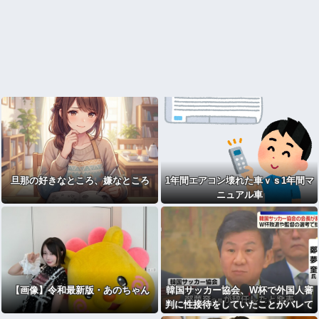
旦那の好きなところ、嫌なところ
1年間エアコン壊れた車ｖｓ1年間マ
ニュアル車
【画像】令和最新版・あのちゃん
韓国サッカー協会、W杯で外国人審
判に性接待をしていたことがバレて
大炎上