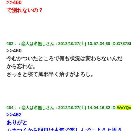
>>460
で別れないの？
私（23）冗談のつもりで上司（27）に胸を揉ませた結果・・・
同じマンションに住んでる女性が鍵をわかりやすいところに隠し
ている事に気づいた俺「忍びこんでみよう！」→ 結果
462
：
恋人は名無しさん
：
2012/10/27(土) 13:57:34.60
 ID:
G787S
夫の友達がBBQを定期的に開催して夫婦で参加してたんだけど、
>>460
女性側のリーダーみたいな人に「BBQは友達とやりなよ！」と言
われて…
今むかついたところで何も状況は変わらないんだ
から忘れな。
彼女にプロポーズしてOK貰った俺、告げられた結婚条件にブチ切
さっさと寝て風邪早く治すがよろし。
れて無事婚約破棄・・・
10年ほど前、息子がまだ年中だった時に離婚したんだけど、一昨
年の暮れに突然息子が職場を訪ねてきた。
464
：
恋人は名無しさん
：
2012/10/27(土) 14:04:16.82
 ID:
WcYQ
生保レディと行為する為に駆け引きしてみた結果ｗｗｗｗｗｗｗ
ｗｗｗｗｗ
>>462
ありがと
テレワーク上司「会議中はカメラ付けろ！」女社員「え、事前連
ムカつくから明日は本気で楽しんでこようと思う