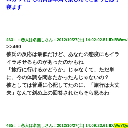
絡無しは無理」上司「いいから付けろ！」→
寝ます
嘘をついてフリン旅行へ出かけた嫁→翌日、嫁「ただいま～」旦
那「娘がシんだよ。何度も連絡したのに…」嫁「えっ」→なん
と・・・
463
：
恋人は名無しさん
：
2012/10/27(土) 14:02:02.51
 ID:
BWmw
【画像】女の子「お母さん！！私ようやくファッションモデルに
選ばれたの！絶対見に来てね！」→悲しい結果がこれ・・・
>>460
彼氏の反応は最低だけど、あなたの態度にもイラ
我が家のガレージに見知らぬ車。俺「もしもし、玄関にもシャッ
イラさせるものがあったのかもね
ターリモコンあるだろ？DOWNのボタン押してｗ」→ 待つこと１
時間弱・・・
「旅行に行けるかどうか」じゃなくて、ただ単
に、今の体調を聞きたかったんじゃないの？
日航機墜落事故の「ここからは日本語で大丈夫ですよ〜」の絶望
彼としては普通に心配してたのに、「旅行は大丈
感がヤバイ・・・
夫」なんて斜め上の回答されたらそら怒るわ
【悲報】嫁がワイのこと嫌いっぽいから単身赴任した結果
小学生の息子が急に様子がおかしくなった。私「理由を聞いても
『わかんない！』って怒鳴り付けてくるし、困っってる」旦那
「話してみるよ」→ 後日・・・
465
：
恋人は名無しさん
：
2012/10/27(土) 14:09:23.61
 ID:
WcYQ