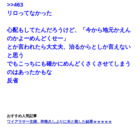
>>463
リロってなかった
父が他界→父のフリン相手『どうか相続を放棄して下さい、昔の
ことは謝ります。ごめんなさい…』私「お子さんはフリン略奪婚
って知ってるの？」相手『 』結果→
心配もしてたんだろうけど、「今から地元かえん
のかよーめんどくせー」
「お前の父ちゃんは自宅警備員」とかからかわれたけど、実はと
んでもない仕事に就いていた
とか言われたら大丈夫、治るからとしか言えない
と思う
父親がくも膜下出血で突然ﾀﾋ。→母の貯金が0なことが判明。→母
「私を家に置いてほしい、どうか見捨てないで(土下座」俺・嫁
でもこっちにも確かにめんどくさくさせてしまう
「…」
のはあったかもな
反省
彼氏家「うちは墨入れるのが伝統だから。お前も彫れ」 → 結果…
小学生の妹が20代の弟とチューしてるのに、見て見ぬふりの親を
見てから実家を出た。それから15年、妹が弟の子を妊娠したらし
くもう堕胎できない月なんだと母から連絡がきた…｜生活｜ワロ
タあんてな
ワイアラサー主婦、昨晩久しぶりに夫と致した結果ｗｗｗｗｗ
男だけどリベンジポノレノの被害者になって未だに人生が立ち直
せない