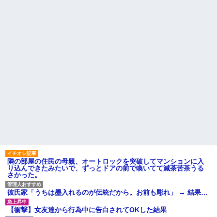
果、実刑受けた。子に復讐され
「この子はモテそう」「この子
るだろ...
は彼氏できなさそう」
【驚愕】 新幹線じゃなく『帰
クソ男「専業主婦は昼間寝て
省費4000円』安くなる在来線で
られていいよなぁ。俺なんか忙
帰省した結果ｗｗｗｗｗ
しくて寝る暇ねーもん。どうせ
暇でしょ？俺のＤＶＤコピっと
【しまった…】 コトメに追い
いてよ」
出されたトメと二世帯住宅を建
て、「２F(夫婦のエリア)には絶
【驚愕】養育費を払い続けた
対に上がらない」という約束を
結果…元妻の裏切りが判
したが、早速破って2Fに上が...
明！！！その理由がこれｗｗｗ
ｗ
ハードオフに売っていた4万
4000円のフィギュアがヤバすぎ
職場で電話を取った新入社員
るｗｗｗｗｗｗ「こんな高い
の女子がヒワイなことを言われ
の？ｗｗ」「逆に超安い」
てショックを受けたことがあっ
た
私「ちょっと、人の家の金庫
触らないでよ！」キチママ『そ
主な税金の成り立ちを調べて
こに金庫があったから、開けて
みたよ
みようとしただけ☆』義兄「泥
は出てけ！二度と来るな！」結
果・・・
私「初めて飲む味だけどなん
隣の部屋の住民の母親、オートロックを突破してマンションに入
のお茶？」彼「ちっ！」私「」
り込んできたみたいで、ずっとドアの前で喚いてて滅茶苦茶うる
さかった。
【GIF】JSのカンチョーワロ
タ
後続車にクラクションを鳴ら
彼氏家「うちは墨入れるのが伝統だから。お前も彫れ」 → 結果…
され彼氏が逆切れ。「何クラク
ション鳴らしてんだ！降りてこ
【衝撃】女友達から行為中に告白されてOKした結果
いよ！」と怒鳴りだし...