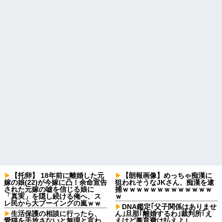
【托卵】 18年前に離婚した元
【朗報画像】めっちゃ痴漢に
嫁の娘(22)が今嫁に凸！余命宣告
狙われそうなJKさん、痴漢を逮
された元嫁の嘘を信じる娘に
捕ｗｗｗｗｗｗｗｗｗｗｗｗｗ
「真実」を隠し続ける俺へ、ス
ｗ
レ民から大ブーイングの嵐ｗｗ
DNA鑑定｢父子関係はありませ
生活保護の相談に行ったら、
ん｣旦那｢離婚するわ｣裁判所｢え
愛猫を手放さないと無理と言わ
えけど養育費は払えよ｣