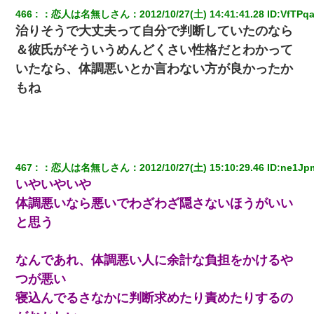
466
：
恋人は名無しさん
：
2012/10/27(土) 14:41:41.28
 ID:
VfTPq
朝起きたら嫁がいなかった。俺（嫁も嫁実家も電話に出ない…不
治りそうで大丈夫って自分で判断していたのなら
安だ）→ 仕事を早退して帰宅すると、嫁と嫁両親と知らない男が
２人・・・
＆彼氏がそういうめんどくさい性格だとわかって
いたなら、体調悪いとか言わない方が良かったか
【ワロタ】姉から「肉食系14才、乳丸出し、毛はうっすら生えか
もね
け」というタイトルで画像が送られてきた
【クズ】昔、兄がお見合いして「ブスすぎｗｗｗ」と断った女性
が、兄の同級生と結婚。それを知った兄は荒れ狂い、｢嫁さん、俺
のお古ですが気分はどう？」とメールを送った→
467
：
恋人は名無しさん
：
2012/10/27(土) 15:10:29.46
 ID:
ne1Jp
いやいやいや
私「結婚やめるわ」 婚約者「え？なんでなんで？」 → 放置した
結果…｜生活｜ワロタあんてな
体調悪いなら悪いでわざわざ隠さないほうがいい
と思う
なんであれ、体調悪い人に余計な負担をかけるや
つが悪い
寝込んでるさなかに判断求めたり責めたりするの