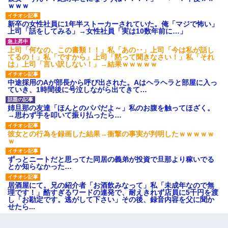
ｗｗｗ
新卒の女性社員に1年半ストーカーされていた。俺「マジで怖い」
上司「話をしてみる」→女性社員「実は10数年前に…」
上司「何なの、この書類！！」私「あの‥」上司「今は私が話し
てるの！」私「ですから」上司「黙って聞きなさい！」私「それ
は」上司「言い訳しない！」→結果ｗｗｗｗｗ
中途採用のAが部長から呼び出された。Aはヘラヘラと部屋に入っ
ていき、1時間後に号泣しながら出てきて…
姉旦那の友達「ほんとのパパだよ～」私のお腹を触ってほざく。
→思わず手を叩いて振り払ったら…
彼女との行為を録画した結果→衝撃の事実が判明したｗｗｗｗｗ
ｗ
ずっとニートだと思ってた同居の義弟が投資で旦那より稼いでる
とか知らなかった…
居酒屋にて。兄の紹介者「お酒飲みなって」私「未成年なので無
理です！」酷すぎるワードの連発で、耐えきれず店員に5千円を渡
し「お勘定です。逃がして下さい」その後、録音内容を父に聞か
せたら...