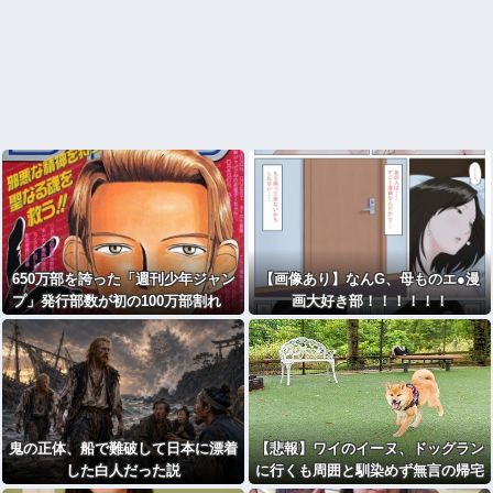
650万部を誇った「週刊少年ジャン
【画像あり】なんG、母ものエ●漫
プ」発行部数が初の100万部割れ
画大好き部！！！！！！
国内紙雑誌100万部超ゼロに
鬼の正体、船で難破して日本に漂着
【悲報】ワイのイーヌ、ドッグラン
した白人だった説
に行くも周囲と馴染めず無言の帰宅