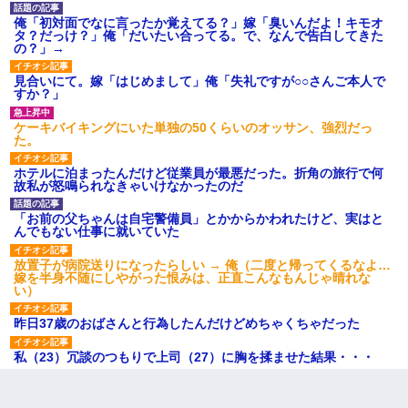
俺「初対面でなに言ったか覚えてる？」嫁「臭いんだよ！キモオ
タ？だっけ？」俺「だいたい合ってる。で、なんで告白してきた
の？」→
見合いにて。嫁「はじめまして」俺「失礼ですが○○さんご本人で
すか？」
ケーキバイキングにいた単独の50くらいのオッサン、強烈だっ
た。
ホテルに泊まったんだけど従業員が最悪だった。折角の旅行で何
故私が怒鳴られなきゃいけなかったのだ
「お前の父ちゃんは自宅警備員」とかからかわれたけど、実はと
んでもない仕事に就いていた
放置子が病院送りになったらしい → 俺（二度と帰ってくるなよ…
嫁を半身不随にしやがった恨みは、正直こんなもんじゃ晴れな
い）
昨日37歳のおばさんと行為したんだけどめちゃくちゃだった
私（23）冗談のつもりで上司（27）に胸を揉ませた結果・・・