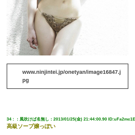
www.ninjintei.jp/onetyan/image16847.j
pg
34
：
風吹けば名無し
：
2013/01/25(金) 21:44:00.90
 ID:
uFa2mc1
高級ソープ嬢っぽい