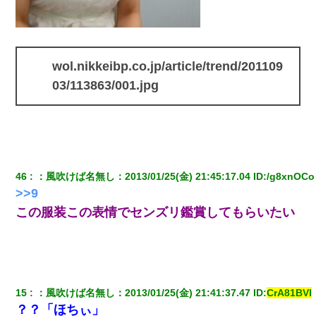
妊娠中に「おいこのブタ女！てめー席譲れ！」と絡まれ腹を殴る
真似された。泣きながら夫に話すと一年後に…
wol.nikkeibp.co.jp/article/trend/201109
旦那の元嫁「離婚したとはいえ、私が本来の妻。許可なく結婚す
るなんてどういう神経してるの？離婚届を記入して持って来い」
03/113863/001.jpg
→笑いが止まらなくなり・・・
妻「ずっと好きだった人と一緒になりたいから、わかれてくださ
い」→離婚後、娘と実家で生活してると…
【衝撃】ヤンキー女に「サせて」って言った結果
46
：
風吹けば名無し
：
2013/01/25(金) 21:45:17.04
 ID:
/g8xnOCo
>>9
隣の部屋の住民の母親、オートロックを突破してマンションに入
この服装この表情でセンズリ鑑賞してもらいたい
り込んできたみたいで、ずっとドアの前で喚いてて滅茶苦茶うる
さかった。
【復讐】義兄嫁「生活費、足りない分を貸してほしい」私「貸す
わけないでしょｗｗｗｗ」→ 理由を話したら泣き出して・・私
（あまりにも希望通り）
15
：
風吹けば名無し
：
2013/01/25(金) 21:41:37.47
 ID:
CrA81BVl
？？「ほちぃ」