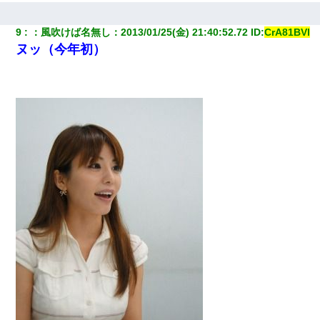
「私を家に置いてほしい、どうか見捨てないで(土下座」俺・嫁
「…」
9
：
風吹けば名無し
：
2013/01/25(金) 21:40:52.72
 ID:
CrA81BVl
ヌッ（今年初）
ワイアラサー主婦、昨晩久しぶりに夫と致した結果ｗｗｗｗｗ
22歳の頃、父に36歳の男性とお見合いをしてくれと頼まれた。父
の親会社の経営者の息子さんだったので、父も喜んで私の写真を
送ったんだが→
彼にプロポーズされたんだけど、実は資産家だと知って婚約破棄
した。B子「A男くんと別れたって本当？私が付き合ってもい
い？」
男だけどリベンジポノレノの被害者になって未だに人生が立ち直
せない
私「結婚やめるわ」 婚約者「え？なんでなんで？」 → 放置した
結果…｜生活｜ワロタあんてな
わい(42)渋谷の夜のサービスで19の女の子にゴックンさせた結果
ｗｗｗｗｗｗｗｗ