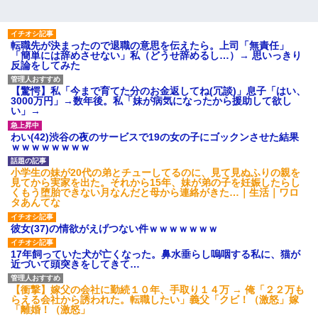
転職先が決まったので退職の意思を伝えたら。上司「無責任」
「簡単には辞めさせない」私（どうせ辞めるし…）→ 思いっきり
反論をしてみた
【驚愕】私「今まで育てた分のお金返してね(冗談)」息子「はい、
3000万円」→数年後。私「妹が病気になったから援助して欲し
い」→
わい(42)渋谷の夜のサービスで19の女の子にゴックンさせた結果
ｗｗｗｗｗｗｗｗ
小学生の妹が20代の弟とチューしてるのに、見て見ぬふりの親を
見てから実家を出た。それから15年、妹が弟の子を妊娠したらし
くもう堕胎できない月なんだと母から連絡がきた…｜生活｜ワロ
タあんてな
彼女(37)の情欲がえげつない件ｗｗｗｗｗｗｗ
17年飼っていた犬が亡くなった。鼻水垂らし嗚咽する私に、猫が
近づいて頭突きをしてきて…
【衝撃】嫁父の会社に勤続１０年、手取り１４万 → 俺「２２万も
らえる会社から誘われた。転職したい」義父「クビ！（激怒」嫁
「離婚！（激怒」