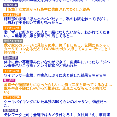
【ネット騒然】惨殺されたタ
ワマン頂き女子のこの動画、す
げえええええｗｗｗｗｗｗｗｗ
【衝撃】女友達から行為中に告白されてOKした結果
ｗｗｗ
【愕然】白のクラウン俺氏、
姉旦那の友達「ほんとのパパだよ～」私のお腹を触ってほざく。
高速道路左車線を制限速度で走
→思わず手を叩いて振り払ったら…
った結果wwwwwwwwwwww
百年の恋12-899 食べた量を
妻「ずっと好きだった人と一緒になりたいから、わかれてくださ
張り合ってくる
い」→離婚後、娘と実家で生活してると…
【悲報】佐藤輝明・・・２軍
でも盛大にやらかす←あまり悲
我が家のガレージに見知らぬ車。俺「もしもし、玄関にもシャッ
しませないでくれ
ターリモコンあるだろ？DOWNのボタン押してｗ」→ 待つこと１
時間弱・・・
体中に赤い蕁麻疹みたいなのができて、皮膚科にいったら「ジベ
ル薔薇色ひこう疹」という症状だと言われた
ワイアラサー主婦、昨晩久しぶりに夫と致した結果ｗｗｗｗｗ
放置子が病院送りになったらしい → 俺（二度と帰ってくるなよ…
嫁を半身不随にしやがった恨みは、正直こんなもんじゃ晴れな
い）
ケーキバイキングにいた単独の50くらいのオッサン、強烈だっ
た。
テレワーク上司「会議中はカメラ付けろ！」女社員「え、事前連