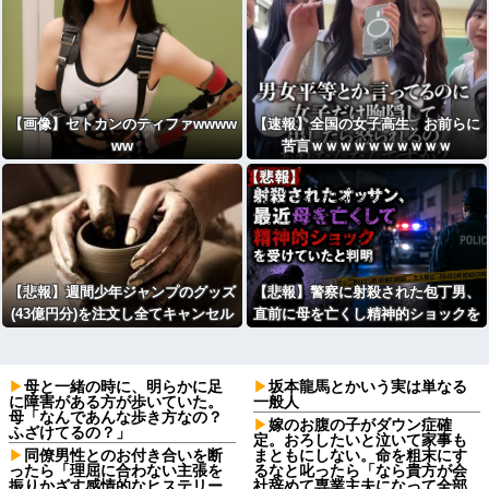
【画像】セトカンのティファwwww
【速報】全国の女子高生、お前らに
ww
苦言ｗｗｗｗｗｗｗｗｗｗ
【悲報】週間少年ジャンプのグッズ
【悲報】警察に射殺された包丁男、
(43億円分)を注文し全てキャンセル
直前に母を亡くし精神的ショックを
した女逮捕・・・
受けていたと判明
母と一緒の時に、明らかに足
坂本龍馬とかいう実は単なる
に障害がある方が歩いていた。
一般人
母「なんであんな歩き方なの？
嫁のお腹の子がダウン症確
ふざけてるの？」
定。おろしたいと泣いて家事も
同僚男性とのお付き合いを断
まともにしない。命を粗末にす
ったら「理屈に合わない主張を
るなと叱ったら「なら貴方が会
振りかざす感情的なヒステリー
社辞めて専業主夫になって全部