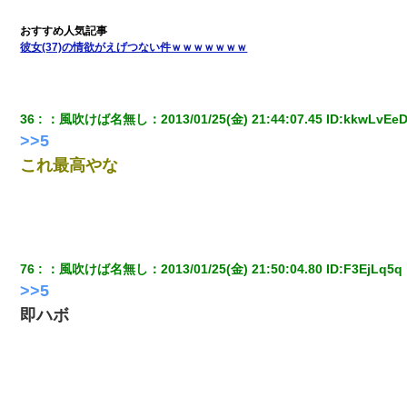
していて…』私「！？」→ 翌日。ママ友たちの様子が微妙におか
しくなり・・・
彼女(37)の情欲がえげつない件ｗｗｗｗｗｗｗ
見合いにて。嫁「はじめまして」俺「失礼ですが○○さんご本人で
すか？」
36
：
風吹けば名無し
：
2013/01/25(金) 21:44:07.45
 ID:
kkwLvEe
私が遺産を相続。→それを知った義両親が「旅行代金を出せ！」
>>5
「リフォーム費用を負担しろ！」「金の管理は私達がする！」と
浅ましくも集りにきた。
これ最高やな
｢昨日はお兄ちゃんと一緒にお風呂に入っちゃった～｣とか毎日兄
の話をしていたA子が事故で亡くなった。→Ａ子のお母さんの話に
驚愕…
76
：
風吹けば名無し
：
2013/01/25(金) 21:50:04.80
 ID:
F3EjLq5q
友人「酒の勢いで女先輩をホテルに連れ込んだｗｗｗｗｗ」俺
「…」
>>5
即ハボ
医者「糖尿病で余命1年です」 ワイ「知らんわｗどうせ死ぬなら
食べる量増やすわｗ」→結果ｗｗｗｗｗ
父親がくも膜下出血で突然ﾀﾋ。→母の貯金が0なことが判明。→母