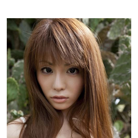
旦那の元カノをSNSで探して写真を保存して顔面評価スレで写真
を晒してた。ほとんどがブスという評価の中で二人ほど意外に好
評価で苦々しく思った
【まぬけ】夫「離婚だ！」私「わかった。で？」夫「慰謝料
だ！」私「いいけど弁護士通して。私も請求する」夫「」
妻が亡くなったんだけど正直ガチで嬉しい
子供の頃、母の弟にイタズラされてて中学に入ってから関係を持
ってしまった。拒絶したら「全部バラしてやる」と脅迫されたの
で両親に全部話した。
32歳ワイ、34歳の可愛い女と付き合うも現実を知ってしまい無事
死亡・・・
ワイ144kg彼女98kgデブカップル、1年間毎日行為しまくった結
果
小学生の妹が20代の弟とチューしてるのに、見て見ぬふりの親を
見てから実家を出た。それから15年、妹が弟の子を妊娠したらし