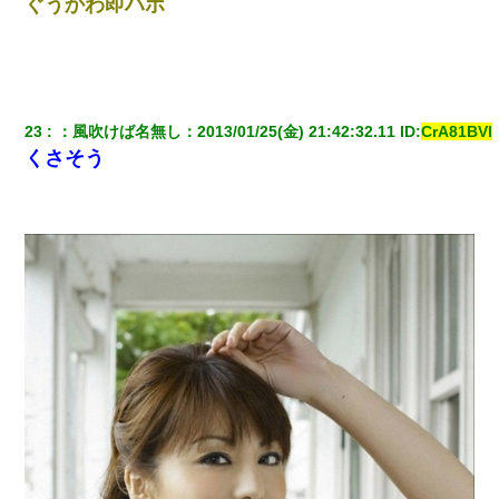
ぐうかわ即ハボ
23
：
風吹けば名無し
：
2013/01/25(金) 21:42:32.11
 ID:
CrA81BVl
くさそう