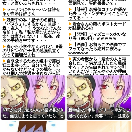
女」と言いふらされて・・・
面倒見て。誓約書書いて」
ラーメンにチャーハンは許せ
【訃報】名探偵コナン声優が
るが白米は許さん
死去 → 今トンデモナイことにな
ってる・・・
妊娠中の私「息子の名前は
『パスタ』にするから」旦那・
岩合さんの猫のポストカード
親・友人「！？ やめなよそんな
が結構あるの
名前！」私「私が産むんだから
【悲報】ディズニーのおいな
文句は言わせない！」現在、改
り巻（600円）ｗｗｗｗｗ
名の手続き中です・・・
【画像】お前らこの画像でフ
春から小学生なんだけど、6畳
フッてなったら絶対に寝ろよ
のリビングに子供の勉強机置く
wwwwww
のって無理だよね
実の母親から「運命の人と再
自杀殳するための道中で露出
会した、子供が成人したら離婚
狂に出会った。自分でもよく分
する」とか告白されてマジで引
からないけどソイツの腕をしっ
いたんだが！なんやかんや理由
かり掴んで境遇を泣きながら話
つけて子供4人も作っておいて未
した。すると露出狂は…
成年の子供に言う話かよ！
コトメ「あなたには無理でし
【衝撃画像】有名セクシー女
ょ？」私「できますけど？」→
優さん、整形手術に大失敗して
何も知らない前提で話しかけて
撮影不能に⇒！！
くるコトメが止まらず…
取引先の接待で彼氏が突然
彼氏から突然振られた。理由
「ミスタァァアァァァァアアア
を聞くと「生ハムチーズクレー
アァァ、ムンラァァァイ！」
NTTから見に覚えのない請求書がき
新幹線で。車掌「グリーン車からご
プ食べたから」と言われて…
切迫流産で自宅安静の私…な
た。無視しようと思っていたら、と
退出ください」乗客「…」→注意さ
転勤がなくて家から近くて仕
のに義弟が「シャワー貸して」
事も楽そうだけど一人暮らしす
んでもない事実が判明して…
れても動かない乗客を見ていたら、
「泊めて」と嫌がらせレベルの
るチャンスを逃してずっと実家
連続突撃！夫経由で断ると私に
その直後まさかの展開に…
暮らしになりそう
直接LINEしてきて絶句←大人し