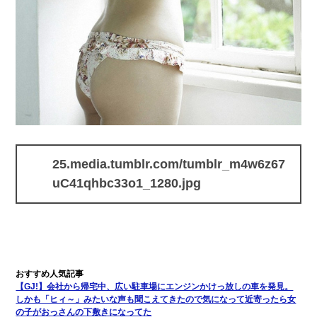
25.media.tumblr.com/tumblr_m4w6z67
uC41qhbc33o1_1280.jpg
【GJ!】会社から帰宅中、広い駐車場にエンジンかけっ放しの車を発見。
しかも「ヒィ～」みたいな声も聞こえてきたので気になって近寄ったら女
の子がおっさんの下敷きになってた