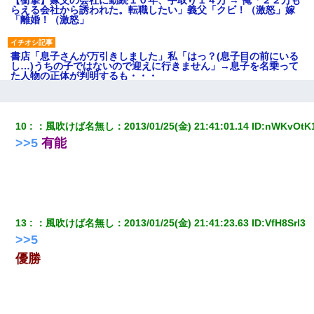
らえる会社から誘われた。転職したい」義父「クビ！（激怒」嫁
「離婚！（激怒」
書店「息子さんが万引きしました」私「はっ？(息子目の前にいる
し…)うちの子ではないので迎えに行きません」→息子を名乗って
た人物の正体が判明するも・・・
嫁の妹（26歳）がずっとウチに泊まりに来た結果→俺がヤバイｗ
ｗｗｗｗｗｗｗ
10
：
風吹けば名無し
：
2013/01/25(金) 21:41:01.14
 ID:
nWKvOtK
>>5
有能
ケーキバイキングにいた単独の50くらいのオッサン、強烈だっ
た。
とっさに女児を捕まえたら変質者扱いされた。母親「あっち行っ
てよ！気持ち悪い！（ｼｯｼｯ」→ 後日、俺を見つけた母親がすっ飛
13
：
風吹けば名無し
：
2013/01/25(金) 21:41:23.63
 ID:
VfH8Srl3
んできて・・・
>>5
優勝
日航機墜落事故の「ここからは日本語で大丈夫ですよ〜」の絶望
感がヤバイ・・・
デパートの外商『私さんだと名乗る女が、ツケで宝石を買おうと