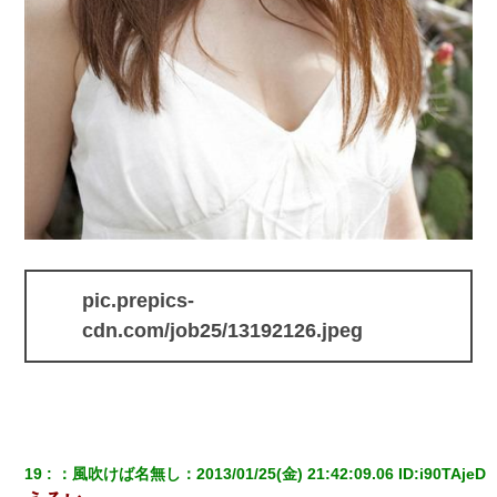
くもう堕胎できない月なんだと母から連絡がきた…｜生活｜ワロ
タあんてな
元旦那から復縁要請。息子「最新型のiPhoneも買えない貧乏は嫌
だ、再婚して」私「なら父親と暮らせ」息子「やった＾＾」私
（もう手遅れだったんだな…）
彼女にプロポーズしてOK貰った俺、告げられた結婚条件にブチ切
れて無事婚約破棄・・・
クラスで一人無口で誰とも話さない男子がいた。→修学旅行に来
なかったその男子に女子達がお土産を渡した。5分後…
pic.prepics-
【悲報】お風呂で父親と姉が完全に行為してるんだが...
cdn.com/job25/13192126.jpeg
19
：
風吹けば名無し
：
2013/01/25(金) 21:42:09.06
 ID:
i90TAjeD