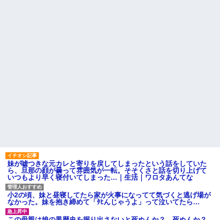
はセクシー過ぎてワイらにブッ
休んだ翌日、先輩パートに申
刺さりまくりw w w w w w w w
し送りあるかと確認したらいき
w
なりキレられた。このパートの
性格悪くないか？
【悲報】 「ゴールド免許で
す」←運が良かっただけかペー
【速報】専門家「イオンモー
パードライバーという事実ｗｗ
ル熊本の爆心地に”こんなも
ｗ
の”があったんだけど…」
ハードオフに売っていた4万
24歳の嫁に性的な魅力を感じ
4000円のフィギュアがヤバすぎ
なくなったので離婚したい件
るｗｗｗｗｗｗ「こんな高い
主な税金の成り立ちを調べて
の？ｗｗ」「逆に超安い」
みたよ
私「ちょっと、人の家の金庫
触らないでよ！」キチママ『そ
こに金庫があったから、開けて
みようとしただけ☆』義兄「泥
は出てけ！二度と来るな！」結
果・・・
私「初めて飲む味だけどなん
のお茶？」彼「ちっ！」私「」
【GIF】JSのカンチョーワロ
タ
妹が嘘つきな元カレと寄りを戻してしまったという話をしていた
後続車にクラクションを鳴ら
ら、旦那の顔が曇って雰囲気が一転。そそくさと話を切り上げて
され彼氏が逆切れ。「何クラク
いつもより早く寝付いてしまった…｜生活｜ワロタあんてな
ション鳴らしてんだ！降りてこ
いよ！」と怒鳴りだし...
小2の頃、妹と昼寝してたら家が火事になってて気づくと逃げ場が
【衝撃】報酬100万円超の治験
なかった。妹を抱き締めて「ﾀﾋんじゃうよ」って泣いてたら…
募集がこちらｗｗｗｗｗ(※画像
あり)
この母親は娘の黒歴史を掘り出さないと死ぬんか？ 死ぬんか？