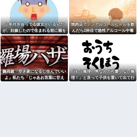
彼女「他の男性に誘われちゃ
く自宅の風呂に入れよ
った」俺「それ言って何がした
【正論】今の20代「タモリっ
いの？」→何度も試されるたび
ておもしろくないじゃん。笑っ
気持ちが冷めていって…
たことないんだけど、なにがす
【後編】俺の娘の結婚が破談
ごいの？」他
２年付き合ってる彼女がいるんだ
焼肉店でノンアルコールビールを飲
に。だが彼氏は「2000万の土
彼女と同棲初めたら家に物が5
が、妊娠したので生まれる前に籍を
んだら2杯目で急性アルコール中毒
地」を購入。こじれた二人は想
倍くらい増えてストレスヤバ
像以上の修羅場に
入れたいと言われた。俺は種がほぼ
になった。それで警察と保健所を巻
い。3LDKで余裕だろと思ってた
NTTから見に覚えのない請求
けど全部埋めやがった
無いはずなのに...
き込む騒ぎに…
書がきた。無視しようと思って
【悲報】警察に射殺された包
いたら、とんでもない事実が判
丁男、直前に母を亡くし精神的
明して…
ショックを受けていたと判明
【悲報】Z世代「なんでセルフ
里帰り出産した嫁が実家から
レジなのに自分で商品通さない
帰ってこないので離婚要求。す
といけないんだ」
義両親「空き家になるし住んでいい
「もう無理！男なんて可愛くない無
ると義父がブチギレた
祭りって謎だよな、誰が神輿
よ」私たち「じゃあお言葉に甘え
理！」と言って子供を置いて出て行
旦那の同僚女が旦那の元カ
担いでるの？屋台出店してる奴
ノ。なのにしょっちゅうペアで
て…」→引っ越した途端、予想外の
った息子嫁
らは誰の許可を得て商売してる
仕事してて遅くまで残業したり
の？
出来事が待っていて…
二人で出張に行ったり。なんで
お前ら急げ！怪しい外人みつ
「今度の出張は一人で行く」っ
けたら法務省にタレコミしてみ
て嘘つくのかな
ろ！意外と仕事するぞ？
38歳マザコン夫の誕生日に
【悲報】大卒初任給600万の時
「むしゅこたんおめでとう！」
代へ
と義実家を飾り付ける超過干渉
wwwwwwwwwwwwwwwwww
トメ！ご近所さんを招待してあ
w
げたら、38歳メタボ夫が登場し
て近所のおじいさんが大爆発す
【画像】タトゥーだらけの美
る事態に
人海鮮料理人、現る！！←コレ