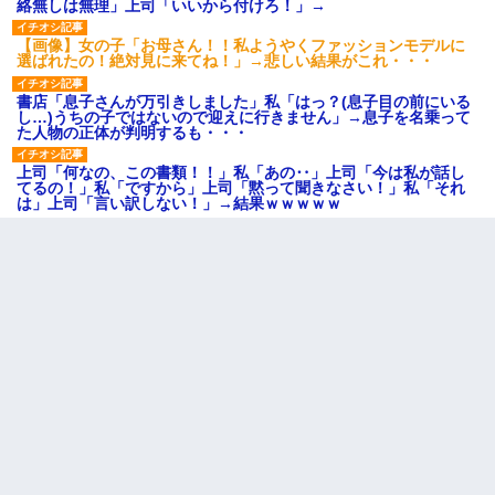
絡無しは無理」上司「いいから付けろ！」→
【画像】女の子「お母さん！！私ようやくファッションモデルに
選ばれたの！絶対見に来てね！」→悲しい結果がこれ・・・
書店「息子さんが万引きしました」私「はっ？(息子目の前にいる
し…)うちの子ではないので迎えに行きません」→息子を名乗って
た人物の正体が判明するも・・・
上司「何なの、この書類！！」私「あの‥」上司「今は私が話し
てるの！」私「ですから」上司「黙って聞きなさい！」私「それ
は」上司「言い訳しない！」→結果ｗｗｗｗｗ