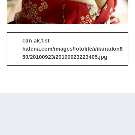
cdn-ak.f.st-
hatena.com/images/fotolife/i/ikuradon8
50/20100923/20100923223405.jpg