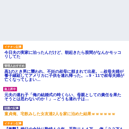
今日夫の実家に泊ったんだけど、朝起きたら股間がなんかモッコ
リしてた
高1のとき男に襲われ、不妊の叔母に頼まれて出産。→叔母夫婦が
養子縁組してアメリカに子供を連れ帰った。→9・11で叔母夫婦が
亡くなってしまい…
元夫の連れ子「俺の結婚式の時くらい、母親としての責任を果た
そうとは思わないのか！」→どうも連れ子は…
童貞俺、宅飲みした女友達2人を家に泊めた結果ｗｗｗｗｗｗ
【衝撃】嫁父の会社に勤続１０年、手取り１４万 → 俺「２２万も