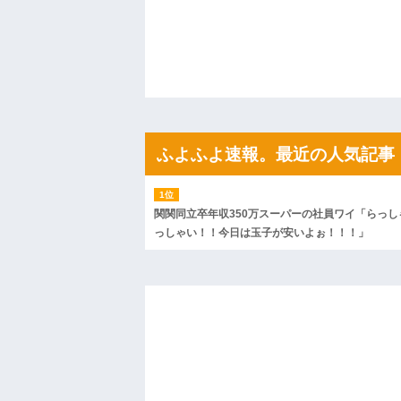
私「初めて飲む味だけどなんのお茶？」
【GIF】JSのカンチョーワロタ
後続車にクラクションを鳴らされ彼氏が
んだ！降りてこいよ！」と怒鳴りだし...
【衝撃】報酬100万円超の治験募集がこち
【ネット騒然】惨殺されたタワマン頂き
ｗｗｗｗｗｗｗｗｗｗ
【愕然】白のクラウン俺氏、高速道路左
wwwwwwwwwwww
ふよふよ速報。最近の人気記事
百年の恋12-899 食べた量を張り合って
【悲報】佐藤輝明・・・２軍でも盛大に
れ
関関同立卒年収350万スーパーの社員ワイ「らっし
っしゃい！！今日は玉子が安いよぉ！！！」