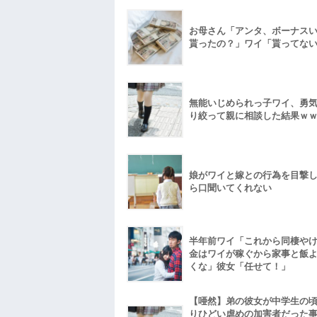
お母さん「アンタ、ボーナス
貰ったの？」ワイ「貰ってな
無能いじめられっ子ワイ、勇
り絞って親に相談した結果ｗ
娘がワイと嫁との行為を目撃
ら口聞いてくれない
半年前ワイ「これから同棲や
金はワイが稼ぐから家事と飯
くな」彼女「任せて！」
【唖然】弟の彼女が中学生の
りひどい虐めの加害者だった