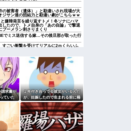
件の被害者（遺体）」と勘違いされ現場が大
オジサン達の団結力と勘違い劇がこちらｗｗ
」と嫌韓発言を繰り返すトメ！冬ソナにハマ
出したので、トメ自身の「あの自論」で撃退
にブーメラン刺さりまくり
NEでミス送信する嫁…その後旦那が取った行
、すごい衝撃を受けてリアルに2ｍくらいふ
、募集内容と仕事内容が全然違った。接客と
りすぎてクッソワロタｗｗｗｗｗｗｗｗｗ
にお祝いの歌を弾き語りする事になってた
なのにしょっちゅうペアで仕事してて遅くま
り。なんで「今度の出張は一人で行く」って
い請求書が
２年付き合ってる彼女がいるんだ
送りあるかと確認したらいきなりキレられ
？
っていた
が、妊娠したので生まれる前に籍
熊本の爆心地に”こんなもの”があったんだけ
が判明し
を入れたいと言われた。俺は種が
ほぼ無いはずなのに...
なくなったので離婚したい件
たよ