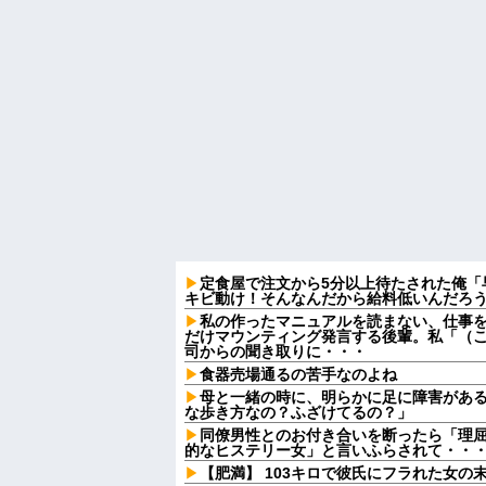
定食屋で注文から5分以上待たされた俺「
キビ動け！そんなんだから給料低いんだろう
私の作ったマニュアルを読まない、仕事
だけマウンティング発言する後輩。私「（
司からの聞き取りに・・・
食器売場通るの苦手なのよね
母と一緒の時に、明らかに足に障害があ
な歩き方なの？ふざけてるの？」
同僚男性とのお付き合いを断ったら「理
的なヒステリー女」と言いふらされて・・
【肥満】 103キロで彼氏にフラれた女の