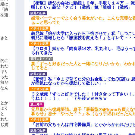
【衝撃】嫁父の会社に勤続１０年、手取り１４万 → 
結婚は
職したい」義父「クビ！（激怒」嫁「離婚！（激怒」
、「諦
女を連
婚活パーティーでよく会う美女がいた。こんな完璧な
ぁ…と思ってた
義兄嫁「娘が大学に入ったら下宿させて」私「しつこい
義兄に通報したら「志望校を変えろ！」とキレて・・
引きと
【ワロタ】姉から「肉食系14才、乳丸出し、毛はうっ
られてきた
滅的に
妻「ずっと好きだった人と一緒になりたいから、わか
どれだ
してると…
リギリ
やった
【驚愕】私「今まで育てた分のお金返してね(冗談)」息
名前だ
が病気になったから援助して欲しい」→
、なん
３２歳俺「ずっと好きでした！！付き合って下さい！
うね！！！！」 → ７年後ｗｗｗｗｗ
」とか
をよく
元旦那から復縁要請。息子「最新型のiPhoneも買え
暮らせ」息子「やった＾＾」私（もう手遅れだったん
たと
かれた
「お前の父ちゃんは自宅警備員」とかからかわれたけ
同じ質