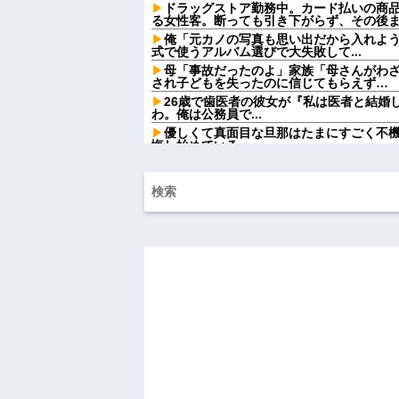
ドラッグストア勤務中。カード払いの商
る女性客。断っても引き下がらず、その後
俺「元カノの写真も思い出だから入れよ
式で使うアルバム選びで大失敗して...
母「事故だったのよ」家族「母さんがわ
され子どもを失ったのに信じてもらえず…
26歳で歯医者の彼女が『私は医者と結婚
わ。俺は公務員で...
優しくて真面目な旦那はたまにすごく不
悔し始めている
義両親「空き家になるし住んでいいよ」
→引っ越した途端、予想外の出来事が待っ
【画像】アイドルのオフ会の光景、レベチw w w
【画像】宇垣美里「学生時代は全然モテ
w w w w w w w w
【速報】ワイ、嫁とのセッ■スが終了した
【緊急】お笑いジャングルポケット斉藤慎
【速報】れいわ新選組さん「いのちの党
新幹線で。車掌「グリーン車からご退出
も動かない乗客を見ていたら、その直後ま
ハードオフに売っていた4万4000円のフ
「こんな高いの？ｗｗ」「逆に超安い」
私「ちょっと、人の家の金庫触らないで
たから、開けてみようとしただけ☆』義兄
果・・・