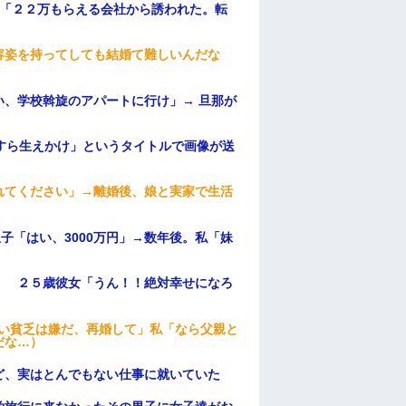
俺「２２万もらえる会社から誘われた。転
容姿を持ってしても結婚て難しいんだな
、学校斡旋のアパートに行け」→ 旦那が
・
すら生えかけ」というタイトルで画像が送
れてください」→離婚後、娘と実家で生活
子「はい、3000万円」→数年後。私「妹
」 ２５歳彼女「うん！！絶対幸せになろ
ない貧乏は嫌だ、再婚して」私「なら父親と
だな…）
ど、実はとんでもない仕事に就いていた