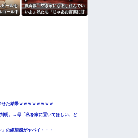
ルビールを
義両親「空き家になるし住んでい
ルコール中
いよ」私たち「じゃあお言葉に甘
察と保健所
えて…」→引っ越した途端、予想
に…
外の出来事が待っていて…
ンさせた結果ｗｗｗｗｗｗｗｗ
が判明。→母「私を家に置いてほしい、ど
〜」の絶望感がヤバイ・・・