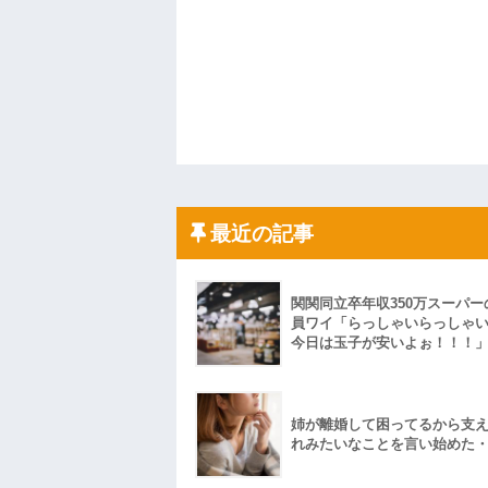
最近の記事
関関同立卒年収350万スーパー
員ワイ「らっしゃいらっしゃ
今日は玉子が安いよぉ！！！
姉が離婚して困ってるから支
れみたいなことを言い始めた