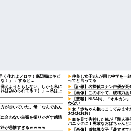
早く作れよノロマ！底辺職はキビ
仲良し女子3人が同じ中学を一
な！」→ すると…
ってと言ってる
を覚えようともしない、しかも私に
【訃報】名探偵コナン声優が死去
これは舐められてる？）」→私は上
【画像】このボケて、破壊力あ
【悲報】NISA民、『オルカン』『S
わない
る方が歩いていた。母「なんであん
女「赤ちゃん抱っこしてみます
おおおおお）
屈に合わない主張を振りかざす感情
血を見て失神した俺が「殺人事
・
パニックに！勇敢なおばちゃんと
末路が悲惨すぎるｗｗｗｗ
【画像】道頓堀女子「暑すぎて服脱ご