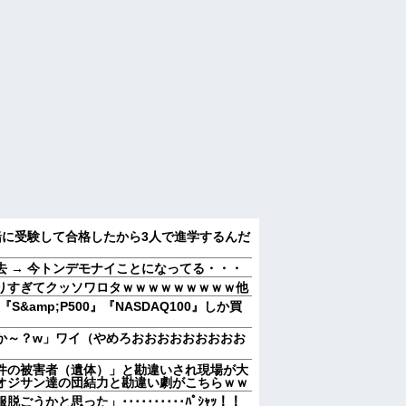
緒に受験して合格したから3人で進学するんだ
 → 今トンデモナイことになってる・・・
りすぎてクッソワロタｗｗｗｗｗｗｗｗｗ他
&amp;P500』『NASDAQ100』しか買
か～？w」ワイ（やめろおおおおおおおおお
件の被害者（遺体）」と勘違いされ現場が大
オジサン達の団結力と勘違い劇がこちらｗｗ
うかと思った」･･････････ﾊﾟｼｬｯ！！