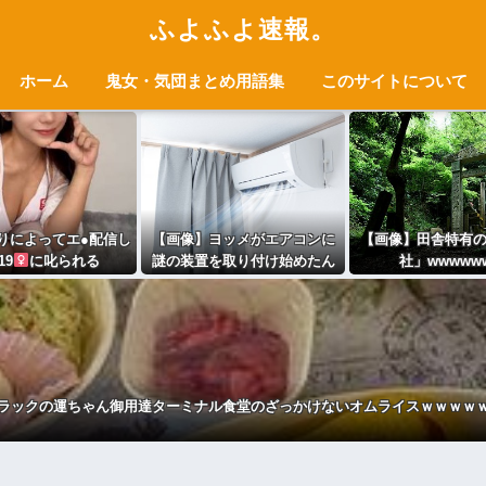
ふよふよ速報。
ホーム
鬼女・気団まとめ用語集
このサイトについて
りによってエ●配信し
【画像】ヨッメがエアコンに
【画像】田舎特有
19
に叱られる
謎の装置を取り付け始めたん
社」wwwww
やが
ラックの運ちゃん御用達ターミナル食堂のざっかけないオムライスｗｗｗｗ