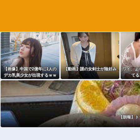
【画像】中国で2億年に1人の
【動画】謎の女剣士が陰好み
ワイ、よ
デカ乳美少女が出現するｗｗ
てる
ｗwｗｗｗｗｗｗｗｗ
【朗報】ト