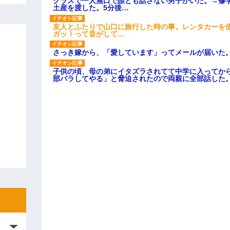
クラスで一人無口で誰とも話さない男子がいた。→修
土産を渡した。5分後…
友人とふたりで山口に旅行した時の事。レンタカーを
ガッ！って音がして…
さっき嫁から、「愛しています」ってメールが届いた
子供の頃、母の弟にイタズラされてて中学に入ってか
部バラしてやる」と脅迫されたので両親に全部話した