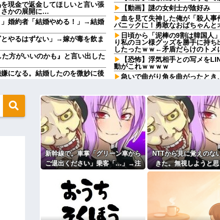
品を現金で返金してほしいと言い張
【動画】謎の女剣士が陰好み
まさかの展開に…
血を見て失神した俺が「殺人事
う」婚約者「結婚やめる！」→結婚
パニックに！勇敢なおばちゃんと
日頃から「泥棒の9割は韓国人
ざとやるはずない」→嫁が毒を飲ま
り私のヨン様グッズを勝手に持ち
したったｗｗ←矛盾だらけのトメ
した方がいいのかも』と言い出した
【恐怖】浮気相手との写メをLI
動がこれｗｗｗｗ
機嫌になる。結婚したのを微妙に後
急いで曲がり角を曲がったとき
っとんだ
私たち「じゃあお言葉に甘えて…」
石材店事務の面接行ってきたが
ていて…
清掃、草取りとかが仕事ｗ
 w w w w w w w w
【画像】このボケて、破壊力あ
なかったです」←これほんまかぁ？
コトメの結婚式で、知らない間
旦那の同僚女が旦那の元カノ。
けど質問ある？
で残業したり二人で出張に行った
二被告に懲役7年の求刑←これ…
嘘つくのかな
新幹線で。車掌「グリーン車から
NTTから見に覚えのな
」に改名ｗｗｗｗｗｗｗｗ
休んだ翌日、先輩パートに申し
た。このパートの性格悪くないか
ご退出ください」乗客「…」→注
きた。無視しようと思
ください」乗客「…」→注意されて
さかの展開に…
【速報】専門家「イオンモール
意されても動かない乗客を見てい
ら、とんでもない事実
ど…」
ィギュアがヤバすぎるｗｗｗｗｗｗ
たら、その直後まさかの展開に…
て…
24歳の嫁に性的な魅力を感じ
よ！」キチママ『そこに金庫があっ
主な税金の成り立ちを調べてみ
「泥は出てけ！二度と来るな！」結