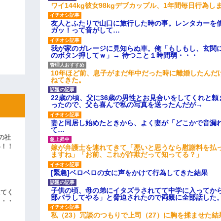
ワイ144kg彼女98kgデブカップル、1年間毎日行為し
友人とふたりで山口に旅行した時の事。レンタカーを
ガッ！って音がして…
我が家のガレージに見知らぬ車。俺「もしもし、玄関に
のボタン押してｗ」→ 待つこと１時間弱・・・
10年ほど前、息子がまだ年中だった時に離婚したんだ
ねてきた。
22歳の頃、父に36歳の男性とお見合いをしてくれと
ったので、父も喜んで私の写真を送ったんだが→
妻と同居し始めたときから、よく妻が「どこかで音漏
て…
の社
い！！
嫁が弁護士を連れてきて「悪いと思うなら慰謝料を払っ
ますね」「お前、これが詐欺だって知ってる？」
」
[緊急]ベロベロの女に声をかけて行為してきた結果
子供の頃、母の弟にイタズラされてて中学に入ってか
えてく
部バラしてやる」と脅迫されたので両親に全部話した
・・・
私（23）冗談のつもりで上司（27）に胸を揉ませた結