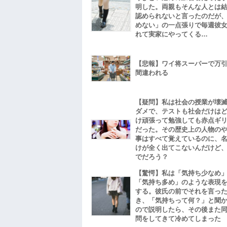
明した。両親もそんな人とは
認められないと言ったのだが
めない」の一点張りで毎週彼
れて実家にやってくる…
【悲報】ワイ将スーパーで万
間違われる
【疑問】私は社会の授業が壊
ダメで、テストも社会だけは
け頑張って勉強しても赤点ギ
だった。その歴史上の人物の
事はすべて覚えているのに、
けが全く出てこないんだけど
でだろう？
【驚愕】私は「気持ち少なめ
「気持ち多め」のような表現
する。彼氏の前でそれを言っ
き、「気持ちって何？」と聞
ので説明したら、その後また
問をしてきて冷めてしまった