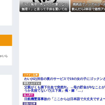
彼「ちっ！」私「」
「もう無理！男なんて可愛くない
焼肉店でノンアルコー
無理！」と言って子供を置いて出
飲んだら2杯目で急性ア
逆切れ。「何クラクション鳴らして
て行った息子嫁
毒になった。それで警
を巻き込む騒ぎ
らｗｗｗｗｗ(※画像あり)
女子のこの動画、すげえええええｗ
車線を制限速度で走った結果
くる
やらかす←あまり悲しませないでく
ゃいら
わい(42)渋谷の夜のサービスで19の女の子にゴック
父親がくも膜下出血で突然ﾀﾋ。→母の貯金が0なこと
うか見捨てないで(土下座」俺・嫁「…」
日航機墜落事故の「ここからは日本語で大丈夫ですよ