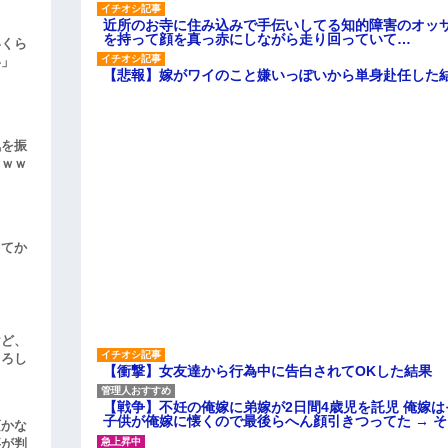
近所のお寺に住み込みで手伝いしてる知的障害のオッ
を持って顔を真っ赤にしながら走り回っていて…
いくら
い」
【悲報】嫁がワイのこと嫌いっぽいから単身赴任した
気を振
ｗｗｗ
してか
けど、
よろし
【衝撃】女友達から行為中に告白されてOKした結果
【戦争】不妊の俺嫁に弟嫁が2日間4歳児を託児 俺嫁
子供が俺嫁に懐くので最後らへん顔引きつってた → 
頃かな
事が判