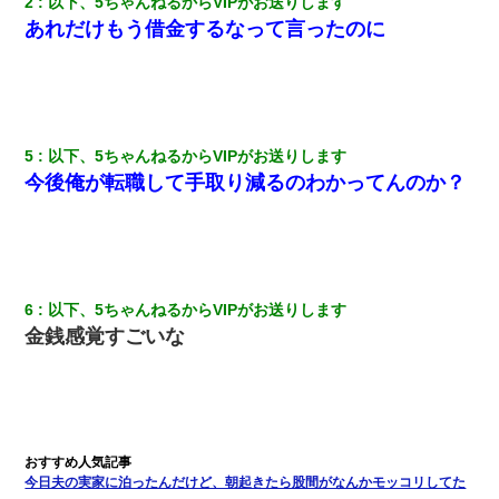
2
以下、5ちゃんねるからVIPがお送りします
隣の部屋の住民の母親、オートロックを突破してマンションに入
り込んできたみたいで、ずっとドアの前で喚いてて滅茶苦茶うる
あれだけもう借金するなって言ったのに
さかった。
書店「息子さんが万引きしました」私「はっ？(息子目の前にいる
し…)うちの子ではないので迎えに行きません」→息子を名乗って
た人物の正体が判明するも・・・
5
以下、5ちゃんねるからVIPがお送りします
今後俺が転職して手取り減るのわかってんのか？
私『貯金貯まったし、やっと家建てられるね！』夫「実家を二世
帯住宅にした。それに貯金使った」→私『離婚しよう』夫「え
っ」私『使った貯金はあげるから』→すると…
夫に癌の余命宣告。その闘病中に長女から信じられない言葉を受
けた
6
以下、5ちゃんねるからVIPがお送りします
金銭感覚すごいな
【悲報】嫁がワイのこと嫌いっぽいから単身赴任した結果
アパートのドアに『ハンザイ者！この人はさいあくの人です』と
張り紙が！大家「面倒はごめんだよ」私「はあ」→警察に行き、
見回りで犯人が捕まったが、それが…｜生活｜ヌルポあんてな
今日夫の実家に泊ったんだけど、朝起きたら股間がなんかモッコリしてた