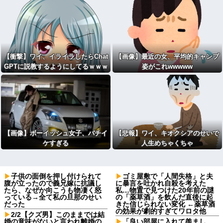
が話題
【衝撃】ワイ、イライラしたらChat
【画像】最近の女、平均的キャンプ
GPTに説教するようにしてるｗｗｗ
姿がこれwwwww
ｗｗ
【画像】ボーイッシュ女子、バチイ
【悲報】ワイ、キオクシアのせいで
ケすぎる
人生めちゃくちゃ
子供の面倒を押し付けられて
ゴミ屋敷で「人間失格」と夫
腹が立ったので義兄嫁に抗議し
に暴言を吐かれ自殺を考えた
たら、なぜか向こうも物凄く怒
私…物置で見つけた20年前の謎
っている→全て私の旦那のせい
の「薬草酒」を飲んだ直後に起
だった
きた信じられない変化 ←薬草酒
の効果が劇的すぎてワロタ他
2/2【クズ男】このままでは結
婚の意味がないと言われ離婚の
「良い部屋に入れて羨まし