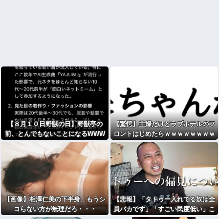
【８月１０日野獣の日】野獣亭の
【驚愕】主婦だけどラブホテルのフ
前、とんでもないことになるWWW
ロントはじめたらｗｗｗｗｗｗｗｗ
WWWWWWWWWWWWWWW
ｗｗｗｗwwww
【画像】相澤仁美の下半身、もうシ
【悲報】「タトゥー入れてる奴は全
コらない方が無理だろ・・・
員バカです」「すごい民度低い」こ
の道23年の彫り師YouTuberの動画