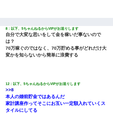
父親がくも膜下出血で突然ﾀﾋ。→母の貯金が0なことが判明。→母
「私を家に置いてほしい、どうか見捨てないで(土下座」俺・嫁
「…」
【衝撃】ヤンキー女に「サせて」って言った結果
8
以下、5ちゃんねるからVIPがお送りします
自分で大変な思いをして金を稼いだ事ないので
全く親しくないママ友Aから突然「飲み会しよう」と誘われたがお
は？
断りした。後日Aの企みを知ってゾッとするやら腹立つやら！
70万稼ぐのではなく、70万貯める事がどれだけ大
変かを知らないから簡単に浪費する
【ワロタ】姉から「肉食系14才、乳丸出し、毛はうっすら生えか
け」というタイトルで画像が送られてきた
婚活パーティーでよく会う美女がいた。こんな完璧な容姿を持っ
てしても結婚て難しいんだなぁ…と思ってた
12
以下、5ちゃんねるからVIPがお送りします
>>8
[緊急]ベロベロの女に声をかけて行為してきた結果
本人の婚前貯金ではあるんだ
義兄嫁が義実家で「コロナ陽性だったからこのまま療養させて下
家計講座作ってそこにお互い一定額入れていくス
さい」と言い出してド修羅場になった
タイルにしてる