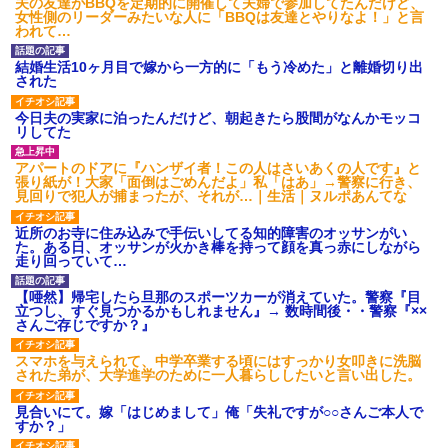
夫の友達がBBQを定期的に開催して夫婦で参加してたんだけど、
ション鳴らしてんだ！降りてこ
女性側のリーダーみたいな人に「BBQは友達とやりなよ！」と言
いよ！」と怒鳴りだし...
われて…
【衝撃】報酬100万円超の治験
募集がこちらｗｗｗｗｗ(※画像
あり)
結婚生活10ヶ月目で嫁から一方的に「もう冷めた」と離婚切り出
された
【ネット騒然】惨殺されたタ
ワマン頂き女子のこの動画、す
げえええええｗｗｗｗｗｗｗｗ
今日夫の実家に泊ったんだけど、朝起きたら股間がなんかモッコ
ｗｗｗ
リしてた
【愕然】白のクラウン俺氏、
高速道路左車線を制限速度で走
アパートのドアに『ハンザイ者！この人はさいあくの人です』と
った結果wwwwwwwwwwww
張り紙が！大家「面倒はごめんだよ」私「はあ」→警察に行き、
見回りで犯人が捕まったが、それが…｜生活｜ヌルポあんてな
百年の恋12-899 食べた量を
張り合ってくる
近所のお寺に住み込みで手伝いしてる知的障害のオッサンがい
【悲報】佐藤輝明・・・２軍
た。ある日、オッサンが火かき棒を持って顔を真っ赤にしながら
でも盛大にやらかす←あまり悲
走り回っていて…
しませないでくれ
【唖然】帰宅したら旦那のスポーツカーが消えていた。警察『目
立つし、すぐ見つかるかもしれません』→ 数時間後・・警察『××
さんご存じですか？』
スマホを与えられて、中学卒業する頃にはすっかり女叩きに洗脳
された弟が、大学進学のために一人暮らししたいと言い出した。
見合いにて。嫁「はじめまして」俺「失礼ですが○○さんご本人で
すか？」