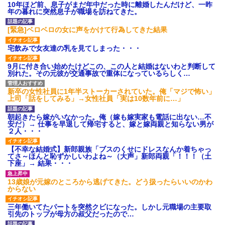
10年ほど前、息子がまだ年中だった時に離婚したんだけど、一昨
年の暮れに突然息子が職場を訪ねてきた。
[緊急]ベロベロの女に声をかけて行為してきた結果
宅飲みで女友達の乳を見てしまった・・・
9月に付き合い始めたけどこの、この人と結婚はないわと判断して
別れた。その元彼が交通事故で重体になっているらしく…
新卒の女性社員に1年半ストーカーされていた。俺「マジで怖い」
上司「話をしてみる」→女性社員「実は10数年前に…」
朝起きたら嫁がいなかった。俺（嫁も嫁実家も電話に出ない…不
安だ）→ 仕事を早退して帰宅すると、嫁と嫁両親と知らない男が
２人・・・
【不幸な結婚式】新郎親族「ブスのくせにドレスなんか着ちゃっ
てさ～ほんと恥ずかしいわよね～（大声」新郎両親「！！！（土
下座」→ 結果・・・
13歳娘が元嫁のところから逃げてきた。どう扱ったらいいのかわ
からない
三年働いてたパートを突然クビになった。しかし元職場の主要取
引先のトップが母方の叔父だったので…