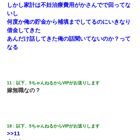
しかし家計は不妊治療費用がかさんでで回ってな
最近うちの庭に知らない男の人がしょっちゅう入ってくる。それ
を職場で愚痴ったら、同僚男性が怒鳴りつけてきた。
いし
何度か俺の貯金から補填までしてるのにいきなり
さっき嫁から、「愛しています」ってメールが届いた。俺も「愛
借金してきた
してます」って送ったら
あんだけ話してきた俺の話聞いてないのか？って
なる
【衝撃】ある工場に配属すると、女の人がみんな退職してしま
う。会社「仕事がハードだし田舎で娯楽も少ないからキツイの
か…」→ 実際は違った
私「まとめ買いして冷凍ストックしてる」Ａ「ずるい！クレク
レ！」私「なんでよ」Ａ「ケーチ！バーカ！」→ 後日、Ａ旦那が
11
以下、5ちゃんねるからVIPがお送りします
凸してきた
嫁無職なの？
近所のお寺に住み込みで手伝いしてる知的障害のオッサンがい
た。ある日、オッサンが火かき棒を持って顔を真っ赤にしながら
走り回っていて…
小2の頃、妹と昼寝してたら家が火事になってて気づくと逃げ場が
18
以下、5ちゃんねるからVIPがお送りします
なかった。妹を抱き締めて「ﾀﾋんじゃうよ」って泣いてたら…
>>11