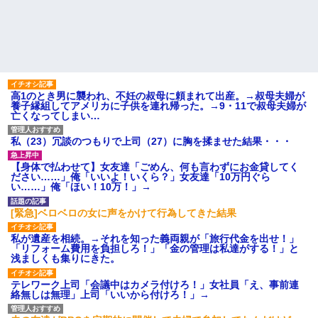
くてもいいから1人になりた...
旦那の携帯に義母から着信。
「たーくん？（←旦那）パパ
社員旅行先で知り合った女性
（←義父）の誕生日ご飯どうす
とアドレス交換し密会を続け
る？」
た。相手は処●だったので「一生
大事にしたい」の口説き文句で
【画像】30歳ワイの体組成、
アッサリ落ちた。簡単に切れる...
めちゃくちゃ…
シェアハウスにいた女が妊娠
夫「同居して親の介護を…」
しちゃって大学を中退したら、
嫁「自分の親がいびられる姿を
高1のとき男に襲われ、不妊の叔母に頼まれて出産。→叔母夫婦が
その女の親が怒鳴り込んでき
見たければどうぞ？」
養子縁組してアメリカに子供を連れ帰った。→9・11で叔母夫婦が
た。 女の父「お前らDNA鑑定し
【唖然】浮気バレた旦那が嫁
亡くなってしまい…
ろ！」 俺たちは社会的には高
に勢いで吐き出した結果ｗｗｗ
レ...
ｗ
私（23）冗談のつもりで上司（27）に胸を揉ませた結果・・・
ハードオフに売っていた4万
主な税金の成り立ちを調べて
4000円のフィギュアがヤバすぎ
みたよ
るｗｗｗｗｗｗ「こんな高い
【身体で払わせて】女友達「ごめん、何も言わずにお金貸してく
の？ｗｗ」「逆に超安い」
ださい……」俺「いいよ！いくら？」女友達「10万円ぐら
私「ちょっと、人の家の金庫
い……」俺「ほい！10万！」→
触らないでよ！」キチママ『そ
こに金庫があったから、開けて
[緊急]ベロベロの女に声をかけて行為してきた結果
みようとしただけ☆』義兄「泥
は出てけ！二度と来るな！」結
果・・・
私が遺産を相続。→それを知った義両親が「旅行代金を出せ！」
「リフォーム費用を負担しろ！」「金の管理は私達がする！」と
私「初めて飲む味だけどなん
浅ましくも集りにきた。
のお茶？」彼「ちっ！」私「」
【GIF】JSのカンチョーワロ
テレワーク上司「会議中はカメラ付けろ！」女社員「え、事前連
タ
絡無しは無理」上司「いいから付けろ！」→
後続車にクラクションを鳴ら
され彼氏が逆切れ。「何クラク