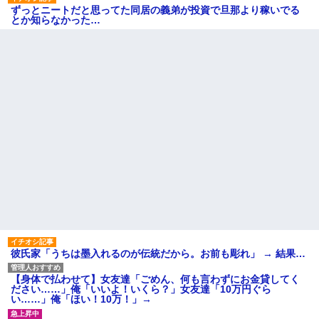
ずっとニートだと思ってた同居の義弟が投資で旦那より稼いでる
とか知らなかった…
彼氏家「うちは墨入れるのが伝統だから。お前も彫れ」 → 結果…
【身体で払わせて】女友達「ごめん、何も言わずにお金貸してく
ださい……」俺「いいよ！いくら？」女友達「10万円ぐら
い……」俺「ほい！10万！」→