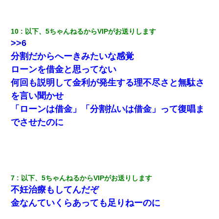
私は家が貧しくて、手に職をつけようと看護師になった。だけど
卒業を控えた年の1月末、車にひかれて看護師になれなくなった。
10
以下、5ちゃんねるからVIPがお送りします
【不幸な結婚式】新郎親族「ブスのくせにドレスなんか着ちゃっ
てさ～ほんと恥ずかしいわよね～（大声」新郎両親「！！！（土
>>6
下座」→ 結果・・・
分割だからへーきみたいな感覚
ローンを借金と思ってない
義兄嫁「娘が大学に入ったら下宿させて」私「しつこい、学校斡
旋のアパートに行け」→ 旦那が義兄に通報したら「志望校を変え
何回も説明して金利が発生する理不尽さと無駄さ
ろ！」とキレて・・・
を言い聞かせ
「ローンは借金」「分割払いは借金」って復唱ま
新築の家で。クラクラするくらいの「白粉の匂い」が鼻につくも
嫁＆娘「そんな匂いしない…」ある日、友人奥「素敵なアンティ
でさせたのに
ークですね！」俺（！？）
俺「初対面でなに言ったか覚えてる？」嫁「臭いんだよ！キモオ
タ？だっけ？」俺「だいたい合ってる。で、なんで告白してきた
の？」→
7
以下、5ちゃんねるからVIPがお送りします
不妊治療もしてんだぞ
22歳の頃、父に36歳の男性とお見合いをしてくれと頼まれた。父
の親会社の経営者の息子さんだったので、父も喜んで私の写真を
金なんていくらあっても足りねーのに
送ったんだが→