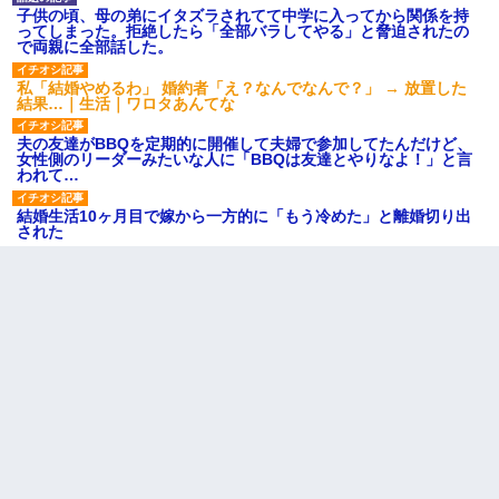
子供の頃、母の弟にイタズラされてて中学に入ってから関係を持
ってしまった。拒絶したら「全部バラしてやる」と脅迫されたの
で両親に全部話した。
私「結婚やめるわ」 婚約者「え？なんでなんで？」 → 放置した
結果…｜生活｜ワロタあんてな
夫の友達がBBQを定期的に開催して夫婦で参加してたんだけど、
女性側のリーダーみたいな人に「BBQは友達とやりなよ！」と言
われて…
結婚生活10ヶ月目で嫁から一方的に「もう冷めた」と離婚切り出
された