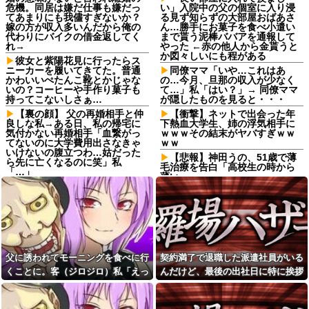
危機。同居は嫌だ仕事も嫌だっ
い」入院中の父の個室に入り浸
てあまりにも我儘すぎないか？
る見ず知らずの大部屋おばあさ
嫁の方が収入多いんだから俺の
ん…勝手にお菓子を食べ小遣い
代わりにバイクの借金返してく
まで貰う泥棒ババアを通報して
れ→
やった ←赤の他人から金貰うと
か図々しいにも程がある
彼女と紫陽花見に行ったらス
ニーカーを履いてきてた。普通
同僚ママ「いや…これはあ
かわいいぺたんこ靴とかじゃな
の…今月、旦那の収入が少なく
いの？コーヒーや手作り菓子も
て…」私「はい？」→ 同僚ママ
持ってこないしさぁ…
が隠したものを見ると・・・
【裏の顔】 父の再婚相手と仲
【衝撃】ネットで出会った年
良しな私→ある日、私の帰宅に
下熱血大学生、姉の浮気相手に
気付かない再婚相手「血繋がっ
ｗｗｗその結末がヤバすぎｗｗ
てないのに大学費用出さなきゃ
ｗｗ
いけないの腹立つわ…姑だった
【悲報】神田うの、51歳で薄
ら先に亡くなるのに笑」私
毛治療を告白「高校生の時から
「…」
薄い」
義姉のお子さんは犬だけど犬
【悲報】神田うの、51歳で薄
と言うと精神が不安定になる
毛治療を告白「高校生の時から
女性「20歳で一括購入したア
薄い」
ルファード素敵！」←レンタカ
上司に新聞取らないと言った
ーだろと批判殺到
ら 上司「どうやって経済情報と
【悲報】山本太郎さん、政治
か手に入れるんだ」ぼく「別に
に興味なかった
Yahooニュースとかで良いじゃ
父に誘われてモーニングを食べに行
契約満了で退職した派遣社員がいる
ないんですか。新聞取ること自
【超絶悲報】東科大医学部卒
くことに。客（ジロジロ）私「えっ
んだけど、最後の出社日に特に挨拶
体が前時代的ですよ」→
の美人YouTuberさん、直美でコ
何？」店員「見ての通りの状況なの
も菓子折りもなにもなく...
メント欄が炎上してしまう…
【修羅場】突然、中高の友人
「H」から訴状が届いた私 → 夫
で…」→まさかの対応をされて...
【画像】最新の浜辺美波さ
と私、さらにいずれも同じ学校