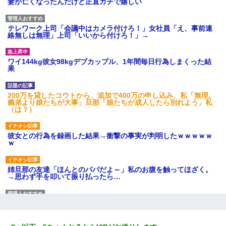
妻が亡くなったんだけど正直ガチで嬉しい
テレワーク上司「会議中はカメラ付けろ！」女社員「え、事前連
絡無しは無理」上司「いいから付けろ！」→
ワイ144kg彼女98kgデブカップル、1年間毎日行為しまくった結
果
200万を貸したコウトから、追加で400万の申し込み、私「無理。
義弟より娘たちが大事」旦那「娘たちが成人したら別れよう」私
（は？）
彼女との行為を録画した結果→衝撃の事実が判明したｗｗｗｗｗ
ｗ
姉旦那の友達「ほんとのパパだよ～」私のお腹を触ってほざく。
→思わず手を叩いて振り払ったら…
ナンパにほいほい付いていった私、地獄に落ちる