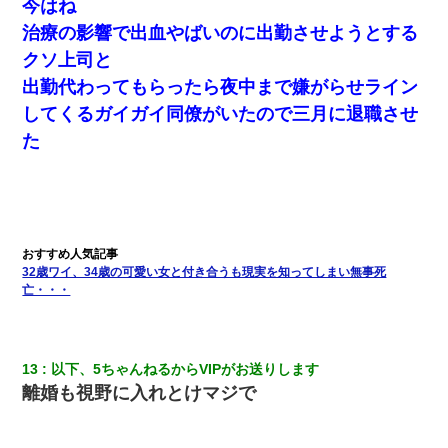
今はね
【まぬけ】夫「離婚だ！」私「わかった。で？」夫「慰謝料
治療の影響で出血やばいのに出勤させようとする
だ！」私「いいけど弁護士通して。私も請求する」夫「」
クソ上司と
出勤代わってもらったら夜中まで嫌がらせライン
医者「糖尿病で余命1年です」 ワイ「知らんわｗどうせ死ぬなら
食べる量増やすわｗ」→結果ｗｗｗｗｗ
してくるガイガイ同僚がいたので三月に退職させ
た
【悲報】姉と入浴中に大きくなってしまった結果ｗｗｗｗｗｗｗ
ｗ
【衝撃】嫁父の会社に勤続１０年、手取り１４万 → 俺「２２万も
らえる会社から誘われた。転職したい」義父「クビ！（激怒」嫁
「離婚！（激怒」
32歳ワイ、34歳の可愛い女と付き合うも現実を知ってしまい無事死
亡・・・
私「結婚やめるわ」 婚約者「え？なんでなんで？」 → 放置した
結果…｜生活｜ワロタあんてな
妻と同居し始めたときから、よく妻が「どこかで音漏れしてな
13
以下、5ちゃんねるからVIPがお送りします
い？音楽聞こえる」と言っていて…
離婚も視野に入れとけマジで
今日夫の実家に泊ったんだけど、朝起きたら股間がなんかモッコ
リしてた