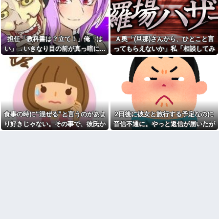
ん、ガチのマジで可愛過ぎてワ
の生徒で、クラス委員を務めた
イらをドキドキさせてしまうw w
人たちが訴えられた → その理由
w w w w w
が・・・
【画像】付き合いたて彼女
【画像】日本中のJKさん、ヘ
「ごめーんちょびっツ散らかっ
ソを見てほしくて仕方ない模様
担任「教科書は？立て！」俺「は
Ａ奥「(旦那)さんから、ひとこと言
てるけど上がって～！」←お前
⇒！！
らだったらコレ別れる
い」→いきなり目の前が真っ暗に...
ってもらえないか」私「相談してみ
か？？？？？
神主になるには？年収はどれ
る」→ 人がおかしくなった瞬間を目
くらい？資格は必要？
転校生と仲良くなってその子
の前で見て...
の家に遊びに行ったら私が小さ
【絶句】托卵された子を育て
い頃に撮った写真があった
ていたが、元嫁の正体がヤバす
ぎたｗｗｗｗ
高齢独身彼女無しなのが不思
議ってよく言われるけど、女と
【反抗期】娘が水筒をぶん投
人付き合いとかめんどくさすぎ
げ私の手の甲にヒット。私
る
「(泣)」娘「うっぜーな、泣くな
食事の時に“混ぜる”と言うのがあま
2日後に彼女と旅行する予定なのに
ら自分の部屋へいけ」私「手が
【画像】嫁の浮気が発覚。中
腫れて痛い」→手を見せると…
り好きじゃない。その事で、彼氏か
音信不通に。やっと返信が届いたが
学生になる子供たちに離婚理由
「バチンッ」
は話した方がいい？
ら何度も注意されて...
内容が...
子供が幼稚園児だった頃から
夫「後輩を泊めてもいい？」
のママ友たちが「ママさんバレ
私「急すぎない？」→夫婦喧嘩
ーのチームを作ろう」運動は昔
で家出したという話を聞いたも
から苦手ってこともあって断っ
のの、不安しかなくて…
たが…
急いで曲がり角を曲がったと
「史上最大のデマ・流言飛
き、すごい衝撃を受けてリアル
語」と聞いて思いつくものって
に2ｍくらいふっとんだ
何？
私の通勤時間30分・夫の通勤
自分が過去に目撃した「なん
時間3時間半の場所にマンション
じゃそりゃ！？」って感じの事
を購入したら、夫に「もう疲れ
故の例
た、離婚したい。子供に会えな