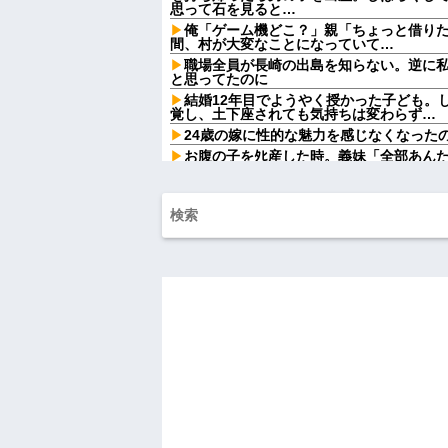
思って石を見ると…
俺「ゲーム機どこ？」親「ちょっと借り
間、村が大変なことになっていて…
職場全員が長崎の出島を知らない。逆に
と思ってたのに
結婚12年目でようやく授かった子ども。
覚し、土下座されても気持ちは変わらず…
24歳の嫁に性的な魅力を感じなくなった
お腹の子をﾀﾋ産した時。義妹「全部あん
てるの！」→義妹の暴言に義母が激怒して
バスで１歳の息子が驚いて大泣きに。後
の、複雑な気持ちが残って…
間男が嫁と一緒に「お願いします離婚し
ます。」とか言ってきたからブチ切れて10
に...
ごつ盛り焼きそばとかいう年１くらいで
ｗｗｗ
【速報】ルフィの幹部、懲役20年に決定
劇場版映画ちいかわTHE MOVIE、明日
ｗｗｗｗｗｗｗｗｗ
【画像】令和最新版の宇垣美里さん←こ
ってると話題にw w w w w w w w w
移民ベトナム女達の宅飲み、レベチｗｗ
ｗｗｗｗｗｗ
【復讐】 絶対に「植えてはいけない植物