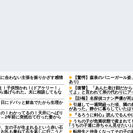
屈に合わない主張を振りかざす感情
【驚愕】森泉のバニーガール姿、
・
あり)
よ！子供預かれ！(ドアケリー！」
【復讐】 「あんた老け顔だから
たら逃げられた。夫に相談してもな
てよ」と言われて弟の代わりにア
【訃報】名探偵コナン声優が死去
９日にドバッと鮮血でたから生理か
引越して一週間経った頃、隣の
があった。静かに暮らしていたは
たの！わかってるの！天井にへばり
『るろうに剣心』読んでるんや
←2年前に突然出て行った妻から
うちの子が危篤状態で産まれて
｢うちの子達に赤ちゃん見せたい｣
時、女の子が生まれるという赤い石
てお礼も兼ねて石を返しに行こうと
転校生と仲良くなってその子の