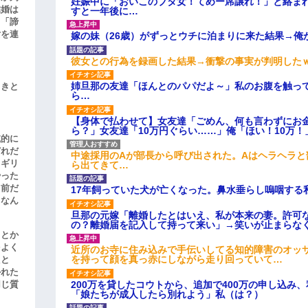
妊娠中に「おいこのブタ女！てめー席譲れ！」と絡ま
結婚は
すと一年後に…
、「諦
女を連
嫁の妹（26歳）がずっとウチに泊まりに来た結果→俺
彼女との行為を録画した結果→衝撃の事実が判明した
姉旦那の友達「ほんとのパパだよ～」私のお腹を触っ
引きと
ら…
【身体で払わせて】女友達「ごめん、何も言わずにお
ら？」女友達「10万円ぐらい……」俺「ほい！10万！
滅的に
どれだ
中途採用のAが部長から呼び出された。Aはヘラヘラと
リギリ
ら出てきて…
やった
名前だ
17年飼っていた犬が亡くなった。鼻水垂らし嗚咽する
、なん
旦那の元嫁「離婚したとはいえ、私が本来の妻。許可
の？離婚届を記入して持って来い」→笑いが止まらな
」とか
をよく
近所のお寺に住み込みで手伝いしてる知的障害のオッ
を持って顔を真っ赤にしながら走り回っていて…
たと
かれた
200万を貸したコウトから、追加で400万の申し込み
同じ質
「娘たちが成人したら別れよう」私（は？）