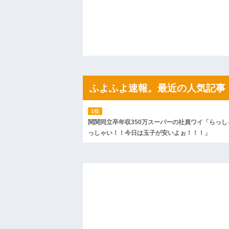
見に行くと…「！？」衝撃の光景が・・・
ハードオフに売っていた4万4000円のフ
「こんな高いの？ｗｗ」「逆に超安い」
私「ちょっと、人の家の金庫触らないで
たから、開けてみようとしただけ☆』義兄
果・・・
私「初めて飲む味だけどなんのお茶？」
【GIF】JSのカンチョーワロタ
後続車にクラクションを鳴らされ彼氏が
んだ！降りてこいよ！」と怒鳴りだし...
ふよふよ速報。最近の人気記事
【衝撃】報酬100万円超の治験募集がこち
【ネット騒然】惨殺されたタワマン頂き
ｗｗｗｗｗｗｗｗｗｗ
【愕然】白のクラウン俺氏、高速道路左
関関同立卒年収350万スーパーの社員ワイ「らっし
wwwwwwwwwwww
っしゃい！！今日は玉子が安いよぉ！！！」
百年の恋12-899 食べた量を張り合って
【悲報】佐藤輝明・・・２軍でも盛大に
れ