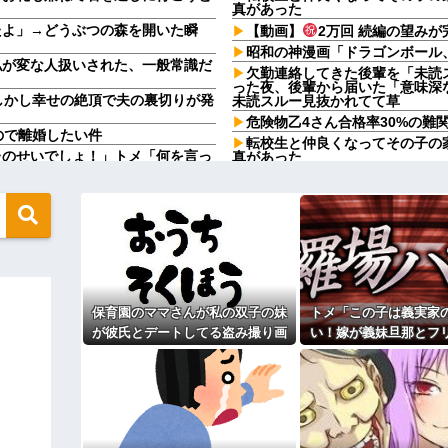
真があった
たよ」→どうぶつの森を開いた瞬
【動画】
2万回 続編の望み
昭和の神漫画「ドラゴンボール
私が変な人扱いされた、一般常識だ
欠勤連絡してきた後輩を「未読
った夜、後輩から届いた「意味深な
しかし幸せの絶頂で夫の裏切りが発
未読スルー見抜かれてて草
危険物乙4さん合格率30%の難
ので離婚したい件
転校生と仲良くなってその子の
たのせいでしょ！」トメ「何を言っ
真があった
…
元職場の要注意オバサン、引っ
から付き添いの人に謝られたもの
で送って！」から始まり半年も経
玄関前にゴミが置かれる
てください。出来るだけの償いはし
【爺さんの思惑】病院で診察待
0発ぐらい殴る蹴るでフルボッコ
すると待合室にいた爺さんが受付
か？」
無性に食いたくなるやつｗｗｗｗｗ
先生から電話があったんだけど
言ってたのが耳に残ってしまった
する←コレは妥当か？？？？？？？
パートの面接で号泣しながら「
保育園のママさんが私の双子の妹
トメ「この子は義実家
す」って熱弁してた人がいた
興行収入1兆円突破が確実にｗｗｗｗ
が彼氏とデートしてる盗み撮り画
い！嫁が義妹旦那とフ
【衝撃】川口被告(19)に無期
像を見せて「あとはわかるよね？
よ！」私「DNA鑑定し
つかない代償を背負うことに
う言うのでいいんだよが目一杯詰ま
とりあえず5万を家に持ってきて」
妹旦那「もちろんです
母が兄一家にお米を送ってる。
と脅してきた
母さんいる？」甥「お米の配達に
ｗｗｗｗｗｗｗｗｗｗｗｗｗｗｗｗ
ダメなんだよ！」ガチャ
盆正月に夫の実家に長時間滞在
」を小学校に植えた→20年経って
実家を早々に退散する。私もそう