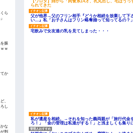
【ワロタ】姉から「肉食系14才、乳丸出し、毛はうっ
られてきた
いくら
父が他界→父のフリン相手『どうか相続を放棄して下
い」
い…』私「お子さんはフリン略奪婚って知ってるの？」
宅飲みで女友達の乳を見てしまった・・・
気を振
ｗｗｗ
してか
けど、
よろし
私が遺産を相続。→それを知った義両親が「旅行代金
ろ！」「金の管理は私達がする！」と浅ましくも集り
頃かな
事が判