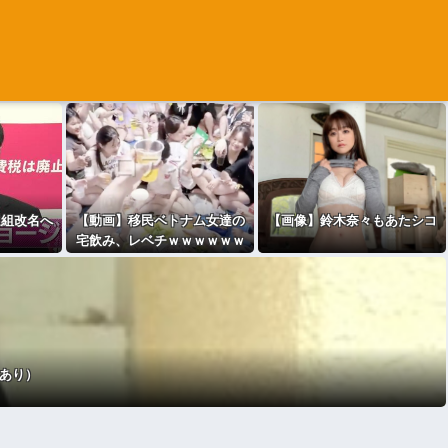
選組改名へ
【動画】移民ベトナム女達の
【画像】鈴木奈々もあたシコ
宅飲み、レベチｗｗｗｗｗｗ
ｗｗｗｗｗｗｗｗｗｗｗｗｗ
ｗｗｗｗｗ
像あり）