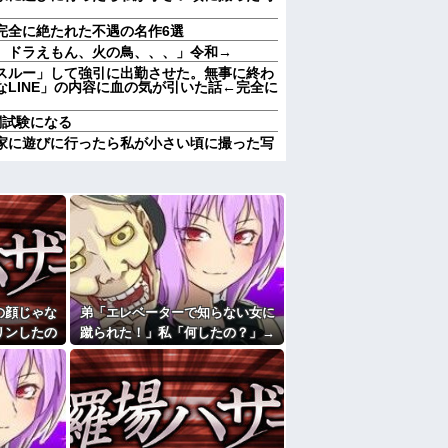
が完全に絶たれた不遇の名作6選
、ドラえもん、火の鳥、、、」令和→
スルー」して強引に出勤させた。無事に終わ
LINE」の内容に血の気が引いた話←完全に
関試験になる
家に遊びに行ったら私が小さい頃に撮った写
越し先でご近所になり粘着開始！！「どこま
つと「お金貸してくれない？」断ると翌日、
ってたら、ある親子が呼ばれ入っていった。
に……「家族だから一緒に診察していい
、「〜とか〜」「〜とか考えて〜」と何度も
ここもダメだったらもう食べていけないんで
の顔じゃな
弟「エレベーターで知らない女に
リンしたの
蹴られた！」私「何したの？」→
懲役 江別大学生殺人事件、19歳で取り返しの
ます？」義
事情を聞いた家族全員が「それは
」→結果…
自業自得」と呆れてしまい…
それを兄嫁がご近所さんに売ってた。私「お
行ってる」私「？配達？」姪「それ言っちゃ
しなきゃいけないのが苦痛。私「貴方は私の
していいはず」夫「それは男だから許される