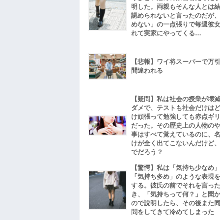
明した。両親もそんな人とは
認められないと言ったのだが
めない」の一点張りで毎週彼
れて実家にやってくる…
【悲報】ワイ将スーパーで万
間違われる
【疑問】私は社会の授業が壊
ダメで、テストも社会だけは
け頑張って勉強しても赤点ギ
だった。その歴史上の人物の
事はすべて覚えているのに、
けが全く出てこないんだけど
でだろう？
【驚愕】私は「気持ち少なめ
「気持ち多め」のような表現
する。彼氏の前でそれを言っ
き、「気持ちって何？」と聞
ので説明したら、その後また
問をしてきて冷めてしまった