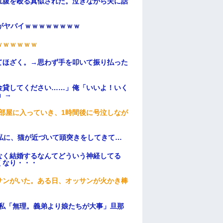
れ腹を殴る真似された。泣きながら夫に話
がヤバイｗｗｗｗｗｗｗｗ
ｗｗｗｗｗｗ
てほざく。→思わず手を叩いて振り払った
金貸してください……」俺「いいよ！いく
」→
部屋に入っていき、1時間後に号泣しなが
私に、猫が近づいて頭突きをしてきて…
なく結婚するなんてどういう神経してる
くなり・・・
サンがいた。ある日、オッサンが火かき棒
、私「無理。義弟より娘たちが大事」旦那