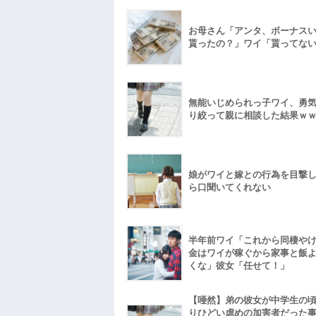
お母さん「アンタ、ボーナス
貰ったの？」ワイ「貰ってな
無能いじめられっ子ワイ、勇
り絞って親に相談した結果ｗ
娘がワイと嫁との行為を目撃
ら口聞いてくれない
半年前ワイ「これから同棲や
金はワイが稼ぐから家事と飯
くな」彼女「任せて！」
【唖然】弟の彼女が中学生の
りひどい虐めの加害者だった