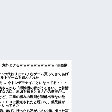
意外とクるｗｗｗｗｗｗｗｗｗｗ (※画像
○○の代わりにエ●チなゲーム買ってきてあげ
○ルトゲームを買わされた
 → 今トンデモナイことになってる・・・
奥さんから「掃除機の音がうるさい」と苦情
ずなのに、原因を探るとまさかの事実が…
けど、二重の極みの理屈が理解出来ない他
ＮＩＣＵに搬送されたと聴いて、義兄嫁が
といってきた
家に遊びに行ったら私が小さい頃に撮った写