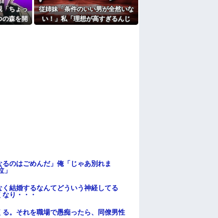
親「ちょっ
従姉妹「条件のいい男が全然いな
たよ
つの森を開
い！」私「理想が高すぎるんじ
ことになっ
ゃ…？」→婚活の愚痴を聞き続け
た結果…
なるのはごめんだ」俺「じゃあ別れま
泣」
なく結婚するなんてどういう神経してる
くなり・・・
くる。それを職場で愚痴ったら、同僚男性