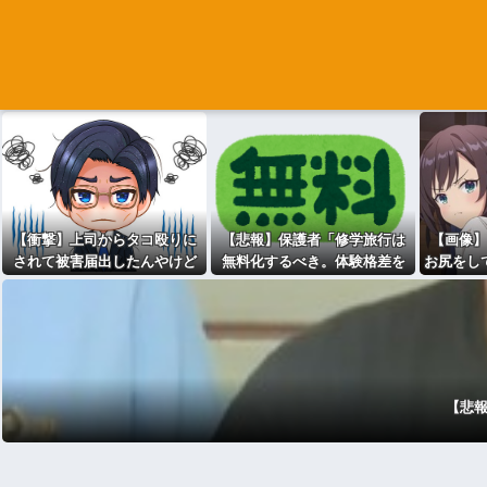
【衝撃】上司からタコ殴りに
【悲報】保護者「修学旅行は
【画像】
されて被害届出したんやけど
無料化するべき。体験格差を
お尻をし
示談金どれくらいいけそう？
放置するのか」←これ
ｗｗｗｗｗ
【悲報