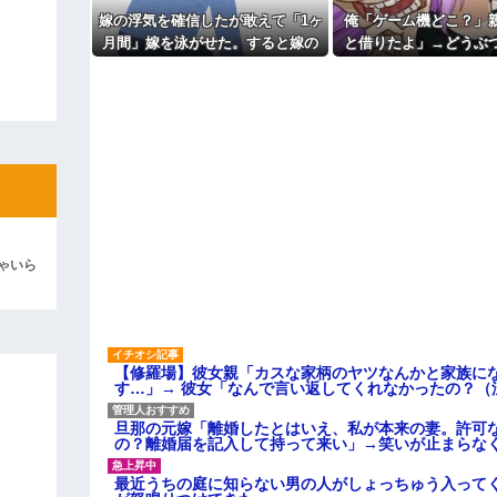
こと。女は許されない」
嫁の浮気を確信したが敢えて「1ヶ
俺「ゲーム機どこ？」
ィギュアがヤバすぎるｗｗｗｗｗｗ
主な税金の成り立ちを調べてみ
月間」嫁を泳がせた。すると嫁の
と借りたよ」→どうぶ
よ！」キチママ『そこに金庫があっ
不倫がトンデモないことに...
いた瞬間、村が大変な
「泥は出てけ！二度と来るな！」結
ていて…
彼「ちっ！」私「」
逆切れ。「何クラクション鳴らして
らｗｗｗｗｗ(※画像あり)
女子のこの動画、すげえええええｗ
車線を制限速度で走った結果
ゃいら
くる
やらかす←あまり悲しませないでく
【修羅場】彼女親「カスな家柄のヤツなんかと家族に
す…」→ 彼女「なんで言い返してくれなかったの？（
旦那の元嫁「離婚したとはいえ、私が本来の妻。許可
の？離婚届を記入して持って来い」→笑いが止まらな
最近うちの庭に知らない男の人がしょっちゅう入って