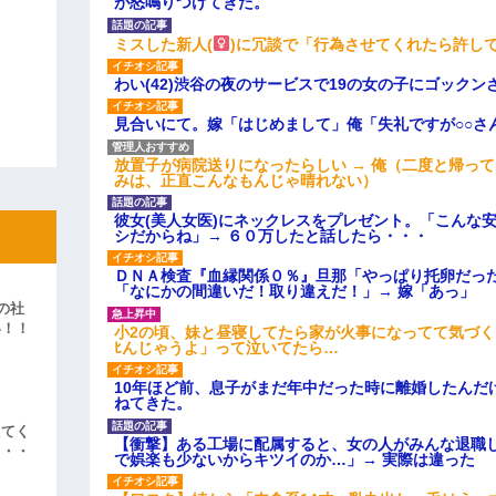
が怒鳴りつけてきた。
ミスした新人(
)に冗談で「行為させてくれたら許し
わい(42)渋谷の夜のサービスで19の女の子にゴック
見合いにて。嫁「はじめまして」俺「失礼ですが○○さ
放置子が病院送りになったらしい → 俺（二度と帰っ
みは、正直こんなもんじゃ晴れない）
彼女(美人女医)にネックレスをプレゼント。「こんな
シだからね」→ ６０万したと話したら・・・
ＤＮＡ検査『血縁関係０％』旦那「やっぱり托卵だっ
「なにかの間違いだ！取り違えだ！」→ 嫁「あっ」
の社
い！！
小2の頃、妹と昼寝してたら家が火事になってて気づく
ﾋんじゃうよ」って泣いてたら…
」
10年ほど前、息子がまだ年中だった時に離婚したんだ
ねてきた。
えてく
【衝撃】ある工場に配属すると、女の人がみんな退職
・・・
で娯楽も少ないからキツイのか…」→ 実際は違った