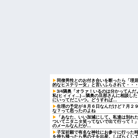
同僚男性とのお付き合いを断ったら「理
的なヒステリー女」と言いふらされて・・
3/4隣奥「オラァ！いるのは分かってんだ
私(ヒィィィ…)→隣奥の旦那さんに相談し
にいってだこいつ。どうすれば…
生理の予定が８月６日なんだけど７月２
な？って思ったのよね
「あなた、いい加減にして。私達は別れ
ついてニタニタ笑ってないで出て行って！」
のメールなんだが…
子宝祈願で有名な神社にお参りに行った
を持ち帰ったら男の子を出産。しばらくし