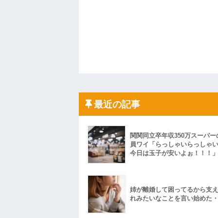
最近の記事
関関同立卒年収350万スーパー
員ワイ「らっしゃいらっしゃ
今日は玉子が安いよぉ！！！
姉が離婚して困ってるから支
れみたいなことを言い始めた