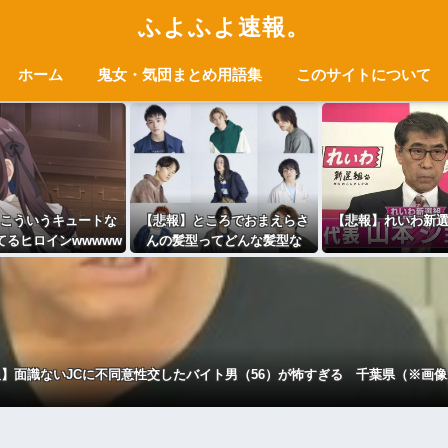
ふよふよ速報。
ホーム
鬼女・気団まとめ用語集
このサイトについて
こういうキュートな
【悲報】ところでおまえらさ
【悲報】れいわ新
てるヒロインwwwww
んの髪型ってどんな髪型な
wwwww
ん？ｗｗｗｗｗｗｗｗｗｗ
】面識ないJCに不同意性交したバイト男（56）が怖すぎる 千葉県（※画