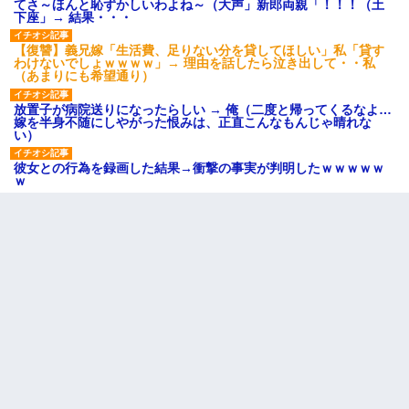
てさ～ほんと恥ずかしいわよね～（大声」新郎両親「！！！（土
下座」→ 結果・・・
【復讐】義兄嫁「生活費、足りない分を貸してほしい」私「貸す
わけないでしょｗｗｗｗ」→ 理由を話したら泣き出して・・私
（あまりにも希望通り）
放置子が病院送りになったらしい → 俺（二度と帰ってくるなよ…
嫁を半身不随にしやがった恨みは、正直こんなもんじゃ晴れな
い）
彼女との行為を録画した結果→衝撃の事実が判明したｗｗｗｗｗ
ｗ