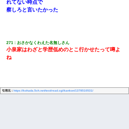
れてない時点で
中の道を走っていたら、突然ガガッ！って音がして…
察しろと言いたかった
隣室のお婆ちゃん「下階からの異臭に困ってる、今もすっごく臭
い」私「変だなあ～なにも臭わないよ」→ その後。警察『絶対に
窓とドアを開けないで』
私は家が貧しくて、手に職をつけようと看護師になった。だけど
271
おさかなくわえた名無しさん
卒業を控えた年の1月末、車にひかれて看護師になれなくなった。
小泉家はわざと学歴低めのとこ行かせたって噂よ
ね
クラスで一人無口で誰とも話さない男子がいた。→修学旅行に来
なかったその男子に女子達がお土産を渡した。5分後…
【驚愕】私「今まで育てた分のお金返してね(冗談)」息子「はい、
3000万円」→数年後。私「妹が病気になったから援助して欲し
い」→
引用元：
https://kohada.5ch.net/test/read.cgi/kankon/1378510531/
【ワロタ】姉から「肉食系14才、乳丸出し、毛はうっすら生えか
け」というタイトルで画像が送られてきた
宅飲みで女友達の乳を見てしまった・・・