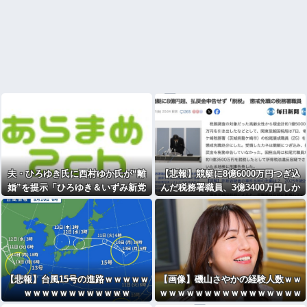
夫・ひろゆき氏に西村ゆか氏が“離
【悲報】競艇に8億6000万円つぎ込
婚”を提示「ひろゆき＆いずみ新党
んだ税務署職員、3億3400万円しか
（仮）」の届け出を知らされず激怒
回収できずに逝く
[582792952]
【悲報】台風15号の進路ｗｗｗｗｗ
【画像】磯山さやかの経験人数ｗｗ
ｗｗｗｗｗｗｗｗｗｗｗｗ
ｗｗｗｗｗｗｗｗｗｗｗｗｗｗｗｗ