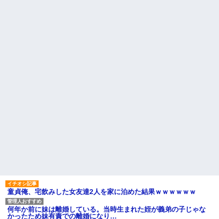
【衝撃】ヤンキー女に「サせて」って言った結果
童貞俺、宅飲みした女友達2人を家に泊めた結果ｗｗｗｗｗｗ
何年か前に妹は離婚している。当時生まれた姪が義弟の子じゃな
かったため妹有責での離婚になり…