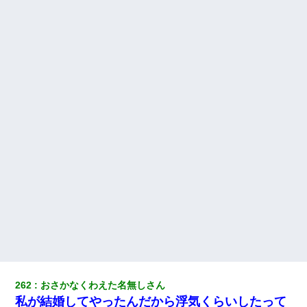
ｗｗｗ
最近うちの庭に知らない男の人がしょっちゅう入ってくる。それ
を職場で愚痴ったら、同僚男性が怒鳴りつけてきた。
高1のとき男に襲われ、不妊の叔母に頼まれて出産。→叔母夫婦が
養子縁組してアメリカに子供を連れ帰った。→9・11で叔母夫婦が
亡くなってしまい…
【衝撃】ある工場に配属すると、女の人がみんな退職してしま
う。会社「仕事がハードだし田舎で娯楽も少ないからキツイの
か…」→ 実際は違った
何年か前に妹は離婚している。当時生まれた姪が義弟の子じゃな
かったため妹有責での離婚になり…
【画像】女の子「お母さん！！私ようやくファッションモデルに
選ばれたの！絶対見に来てね！」→悲しい結果がこれ・・・
262
おさかなくわえた名無しさん
「パワハラを受けたから思い切って転職した」とSNSで呟いた
ら、速攻でパワハラかました元上司がLINEを送ってきた。
私が結婚してやったんだから浮気くらいしたって