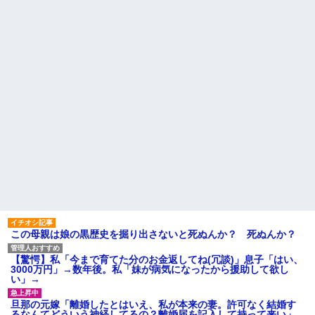
だろ」と怒りの電話が入った。
して「あそぼー」と家に上がり
全く心当たりのない俺だった
込みおやつをクレクレしてた。
が、事態は思わぬ展開に…
田舎では普通のことだったので
ママ友に怒鳴られ仰天
1/2義弟娘「ママのアソコには
黒い絵があるんだよ！洗っても
今のママ本当若いよね。小学
落ちないんだよ！」あー…だか
生ママで政治家系のショートの
らいつも肌を隠してるのね。こ
人全然いない
んな田舎で刺青バレたら面倒...
私が考えた娘の名前を「画数
家に職場の女性A子と写った写
が多い、バランスが悪い」と酷
真(外回り中や出張中のもの)が送
評してたトメ。命名式に娘を抱
られ、嫁に「浮気してない？」
っこして「バランスが取りにく
と確認されたが事実無根だった
い字ねぇ～あたち自分の名前だ
ので全否定→嫁が親戚の探...
いっきらーい」
ハードオフに売っていた4万
座高がすごく高いので、カフ
4000円のフィギュアがヤバすぎ
ェとかで座って膝の位置より低
るｗｗｗｗｗｗ「こんな高い
い高さのテーブルが苦痛だ
の？ｗｗ」「逆に超安い」
主な税金の成り立ちを調べて
私「ちょっと、人の家の金庫
みたよ
触らないでよ！」キチママ『そ
こに金庫があったから、開けて
みようとしただけ☆』義兄「泥
この母親は娘の黒歴史を掘り出さないと死ぬんか？ 死ぬんか？
は出てけ！二度と来るな！」結
果・・・
私「初めて飲む味だけどなん
【驚愕】私「今まで育てた分のお金返してね(冗談)」息子「はい、
のお茶？」彼「ちっ！」私「」
3000万円」→数年後。私「妹が病気になったから援助して欲し
い」→
【GIF】JSのカンチョーワロ
タ
旦那の元嫁「離婚したとはいえ、私が本来の妻。許可なく結婚す
後続車にクラクションを鳴ら
るなんてどういう神経してるの？離婚届を記入して持って来い」