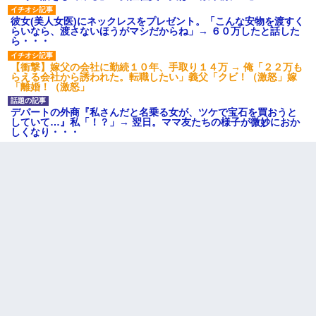
彼女(美人女医)にネックレスをプレゼント。「こんな安物を渡すく
らいなら、渡さないほうがマシだからね」→ ６０万したと話した
ら・・・
【衝撃】嫁父の会社に勤続１０年、手取り１４万 → 俺「２２万も
らえる会社から誘われた。転職したい」義父「クビ！（激怒」嫁
「離婚！（激怒」
デパートの外商『私さんだと名乗る女が、ツケで宝石を買おうと
していて…』私「！？」→ 翌日。ママ友たちの様子が微妙におか
しくなり・・・