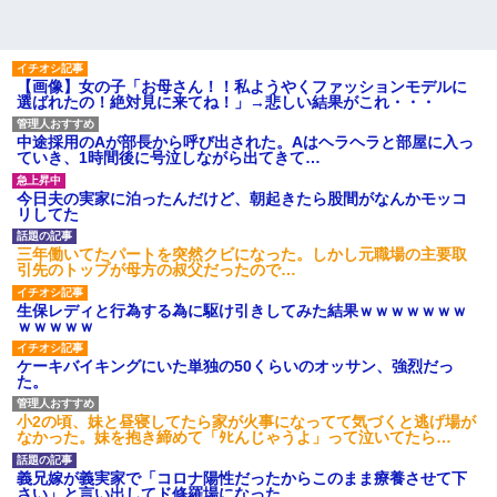
【画像】女の子「お母さん！！私ようやくファッションモデルに
選ばれたの！絶対見に来てね！」→悲しい結果がこれ・・・
中途採用のAが部長から呼び出された。Aはヘラヘラと部屋に入っ
ていき、1時間後に号泣しながら出てきて…
今日夫の実家に泊ったんだけど、朝起きたら股間がなんかモッコ
リしてた
三年働いてたパートを突然クビになった。しかし元職場の主要取
引先のトップが母方の叔父だったので…
生保レディと行為する為に駆け引きしてみた結果ｗｗｗｗｗｗｗ
ｗｗｗｗｗ
ケーキバイキングにいた単独の50くらいのオッサン、強烈だっ
た。
小2の頃、妹と昼寝してたら家が火事になってて気づくと逃げ場が
なかった。妹を抱き締めて「ﾀﾋんじゃうよ」って泣いてたら…
義兄嫁が義実家で「コロナ陽性だったからこのまま療養させて下
さい」と言い出してド修羅場になった