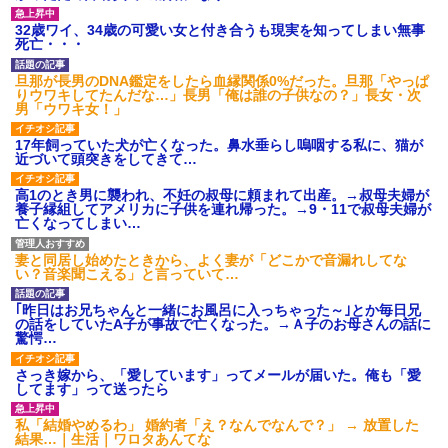
32歳ワイ、34歳の可愛い女と付き合うも現実を知ってしまい無事
死亡・・・
旦那が長男のDNA鑑定をしたら血縁関係0%だった。旦那「やっぱ
りウワキしてたんだな…」長男「俺は誰の子供なの？」長女・次
男「ウワキ女！」
17年飼っていた犬が亡くなった。鼻水垂らし嗚咽する私に、猫が
近づいて頭突きをしてきて…
高1のとき男に襲われ、不妊の叔母に頼まれて出産。→叔母夫婦が
養子縁組してアメリカに子供を連れ帰った。→9・11で叔母夫婦が
亡くなってしまい…
妻と同居し始めたときから、よく妻が「どこかで音漏れしてな
い？音楽聞こえる」と言っていて…
｢昨日はお兄ちゃんと一緒にお風呂に入っちゃった～｣とか毎日兄
の話をしていたA子が事故で亡くなった。→Ａ子のお母さんの話に
驚愕…
さっき嫁から、「愛しています」ってメールが届いた。俺も「愛
してます」って送ったら
私「結婚やめるわ」 婚約者「え？なんでなんで？」 → 放置した
結果…｜生活｜ワロタあんてな