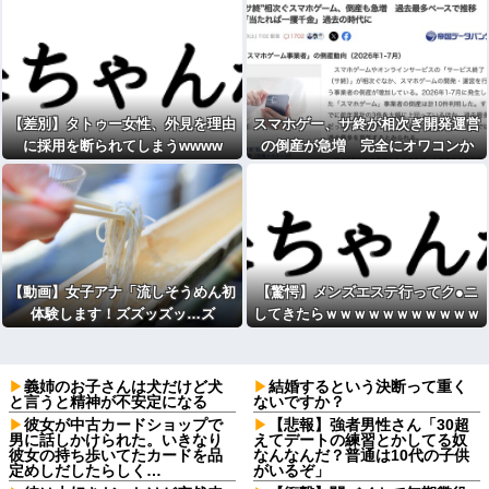
【差別】タトゥー女性、外見を理由
スマホゲー、サ終が相次ぎ開発運営
に採用を断られてしまうwwww
の倒産が急増 完全にオワコンか
【動画】女子アナ「流しそうめん初
【驚愕】メンズエステ行ってク●ニ
体験します！ズズッズッ…ズ
してきたらｗｗｗｗｗｗｗｗｗｗｗ
ッ………ゲホォッ！！」
wwｗw
義姉のお子さんは犬だけど犬
結婚するという決断って重く
と言うと精神が不安定になる
ないですか？
彼女が中古カードショップで
【悲報】強者男性さん「30超
男に話しかけられた。いきなり
えてデートの練習とかしてる奴
彼女の持ち歩いてたカードを品
なんなんだ？普通は10代の子供
定めしだしたらしく…
がいるぞ」