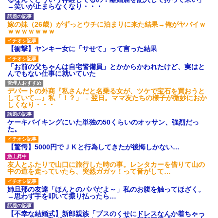
され彼氏が逆切れ。「何クラク
→笑いが止まらなくなり・・・
ション鳴らしてんだ！降りてこ
いよ！」と怒鳴りだし...
嫁の妹（26歳）がずっとウチに泊まりに来た結果→俺がヤバイｗ
【衝撃】報酬100万円超の治験
ｗｗｗｗｗｗｗ
募集がこちらｗｗｗｗｗ(※画像
あり)
【衝撃】ヤンキー女に「サせて」って言った結果
【ネット騒然】惨殺されたタ
ワマン頂き女子のこの動画、す
げえええええｗｗｗｗｗｗｗｗ
「お前の父ちゃんは自宅警備員」とかからかわれたけど、実はと
ｗｗｗ
んでもない仕事に就いていた
【愕然】白のクラウン俺氏、
高速道路左車線を制限速度で走
デパートの外商『私さんだと名乗る女が、ツケで宝石を買おうと
った結果wwwwwwwwwwww
していて…』私「！？」→ 翌日。ママ友たちの様子が微妙におか
百年の恋12-899 食べた量を
しくなり・・・
張り合ってくる
【悲報】佐藤輝明・・・２軍
ケーキバイキングにいた単独の50くらいのオッサン、強烈だっ
でも盛大にやらかす←あまり悲
た。
しませないでくれ
【驚愕】5000円でＪＫと行為してきたが後悔しかない…
友人とふたりで山口に旅行した時の事。レンタカーを借りて山の
中の道を走っていたら、突然ガガッ！って音がして…
姉旦那の友達「ほんとのパパだよ～」私のお腹を触ってほざく。
→思わず手を叩いて振り払ったら…
【不幸な結婚式】新郎親族「ブスのくせにドレスなんか着ちゃっ