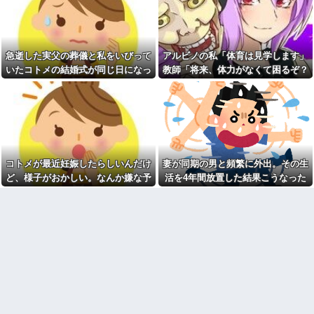
【驚愕】旦那が姪を妊娠させ
高齢独身彼女無しなのが不思
てた！？離婚後の修羅場がヤバ
議ってよく言われるけど、女と
すぎるｗｗｗｗ
人付き合いとかめんどくさすぎ
る
新卒の時に受けた会社の面接
で、趣味と地元の話だけして採
急逝した実父の葬儀と私をいびって
アルビノの私「体育は見学します」
20年くらい前だけど当時お付
用された
き合いがあった仲間が神社に赤
いたコトメの結婚式が同じ日になっ
教師「将来、体力がなくて困るぞ？
いものを身につけちゃいけない
商売傾いた義実家のローンを
てしまった。無理にでも来いと言わ
我慢して走れ！」→結果、膝を痛め
と言ってた
半額負担中の我が家…「家を買
って」と調子に乗るトメに住む
れてしまい...
て・・・
【衝撃】ジャンポケ斉藤の妻
場所がなくなる未来を教えてあ
さん、夫の求刑7年翌日に
げた結果←息根を止める返しで
Instagram更新しSNS民をザワつ
スカッとｗ
かせてしまう…
統合失調症って何がどうヤバ
【悲報】昨日の銀だこ、８８
いの？「現実」と「妄想」の境
人しか買えない８８円に大行列
界が崩れるってマジ？
コトメが最近妊娠したらしいんだけ
妻が同期の男と頻繁に外出。その生
をなす都民コチラ・・・
【画像】最新の浜辺美波さ
ど、様子がおかしい。なんか嫌な予
活を4年間放置した結果こうなった
【画像】セブンイレブンのバ
ん、ガチのマジで可愛過ぎてワ
イト「AIにちいかわの画像を食
感がして、コトメにこっそり電話し
イらをドキドキさせてしまうw w
わせてっと………できた！」→
w w w w w他
たら...
とんでもないものが出来上がっ
てしまうw w w w w
義母「小学生になったら一人
で新幹線乗ってウチ（東北）に
【超絶悲報】東科大医学部卒
泊まりにおいで♪」と会うたびし
の美人YouTuberさん、直美でコ
つこい……「昔パパも一人で乗
メント欄が炎上してしまう…
った」とか時代錯誤すぎ！治安
【画像】最新の浜辺美波さ
も防犯も無視して女児を一人で
ん、ガチのマジで可愛過ぎてワ
遠出させようとする無神経義母
イらをドキドキさせてしまうw w
にブチ切れ
w w w w w
【前編】自分の息子が放置子
会社に突然「嫁に手を出した
だった。他所のお宅をピンポン