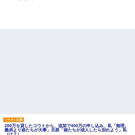
200万を貸したコウトから、追加で400万の申し込み、私「無理。
義弟より娘たちが大事」旦那「娘たちが成人したら別れよう」私
（は？）