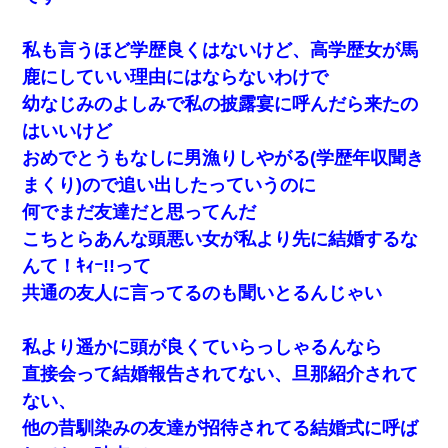
【衝撃】女友達から行為中に告白されてOKした結果
私も言うほど学歴良くはないけど、高学歴女が馬
鹿にしていい理由にはならないわけで
小学生の妹が20代の弟とチューしてるのに、見て見ぬふりの親を
見てから実家を出た。それから15年、妹が弟の子を妊娠したらし
幼なじみのよしみで私の披露宴に呼んだら来たの
くもう堕胎できない月なんだと母から連絡がきた…｜生活｜ワロ
タあんてな
はいいけど
おめでとうもなしに男漁りしやがる(学歴年収聞き
【まぬけ】夫「離婚だ！」私「わかった。で？」夫「慰謝料
まくり)ので追い出したっていうのに
だ！」私「いいけど弁護士通して。私も請求する」夫「」
何でまだ友達だと思ってんだ
こちとらあんな頭悪い女が私より先に結婚するな
ワイ144kg彼女98kgデブカップル、1年間毎日行為しまくった結
果
んて！ｷｨｰ!!って
共通の友人に言ってるのも聞いとるんじゃい
俺「初対面でなに言ったか覚えてる？」嫁「臭いんだよ！キモオ
タ？だっけ？」俺「だいたい合ってる。で、なんで告白してきた
の？」→
私より遥かに頭が良くていらっしゃるんなら
直接会って結婚報告されてない、旦那紹介されて
彼氏家「うちは墨入れるのが伝統だから。お前も彫れ」 → 結果…
ない、
他の昔馴染みの友達が招待されてる結婚式に呼ば
友人とふたりで山口に旅行した時の事。レンタカーを借りて山の