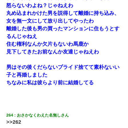
怒らないわよね？じゃねえわ
【悲報】お風呂で父親と姉が完全に行為してるんだが...
丸め込まれかけた男を説得して離婚に持ち込み、
女を無一文にして放り出してやったわ
全く親しくないママ友Aから突然「飲み会しよう」と誘われたがお
離婚した後も男の買ったマンションに住もうとす
断りした。後日Aの企みを知ってゾッとするやら腹立つやら！
るんじゃねえ
住む権利なんか欠片もないわ馬鹿か
嫁の妹（26歳）がずっとウチに泊まりに来た結果→俺がヤバイｗ
ｗｗｗｗｗｗｗ
見下してきたお前なんか友達じゃねえわ
我が家のガレージに見知らぬ車。俺「もしもし、玄関にもシャッ
男はその後くだらないプライド捨てて素朴ないい
ターリモコンあるだろ？DOWNのボタン押してｗ」→ 待つこと１
時間弱・・・
子と再婚しました
ちなみに私は彼らより前に結婚してる
夫の友達がBBQを定期的に開催して夫婦で参加してたんだけど、
女性側のリーダーみたいな人に「BBQは友達とやりなよ！」と言
われて…
新築の家で。クラクラするくらいの「白粉の匂い」が鼻につくも
嫁＆娘「そんな匂いしない…」ある日、友人奥「素敵なアンティ
264
おさかなくわえた名無しさん
ークですね！」俺（！？）
>>262