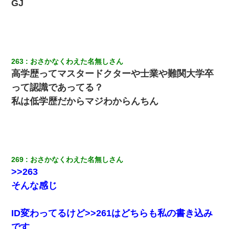
GJ
元夫の連れ子「俺の結婚式の時くらい、母親としての責任を果た
そうとは思わないのか！」→どうも連れ子は…
新卒の女性社員に1年半ストーカーされていた。俺「マジで怖い」
上司「話をしてみる」→女性社員「実は10数年前に…」
263
おさかなくわえた名無しさん
高学歴ってマスタードクターや士業や難関大学卒
義兄嫁が義実家で「コロナ陽性だったからこのまま療養させて下
さい」と言い出してド修羅場になった
って認識であってる？
私は低学歴だからマジわからんちん
9月に付き合い始めたけどこの、この人と結婚はないわと判断して
別れた。その元彼が交通事故で重体になっているらしく…
私が遺産を相続。→それを知った義両親が「旅行代金を出せ！」
「リフォーム費用を負担しろ！」「金の管理は私達がする！」と
浅ましくも集りにきた。
269
おさかなくわえた名無しさん
>>263
そんな感じ
友人「酒の勢いで女先輩をホテルに連れ込んだｗｗｗｗｗ」俺
「…」
ID変わってるけど>>261はどちらも私の書き込み
童貞俺、宅飲みした女友達2人を家に泊めた結果ｗｗｗｗｗｗ
です