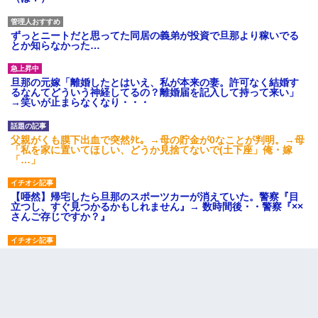
ずっとニートだと思ってた同居の義弟が投資で旦那より稼いでる
とか知らなかった…
旦那の元嫁「離婚したとはいえ、私が本来の妻。許可なく結婚す
るなんてどういう神経してるの？離婚届を記入して持って来い」
→笑いが止まらなくなり・・・
父親がくも膜下出血で突然ﾀﾋ。→母の貯金が0なことが判明。→母
「私を家に置いてほしい、どうか見捨てないで(土下座」俺・嫁
「…」
【唖然】帰宅したら旦那のスポーツカーが消えていた。警察『目
立つし、すぐ見つかるかもしれません』→ 数時間後・・警察『××
さんご存じですか？』
わい(42)渋谷の夜のサービスで19の女の子にゴックンさせた結果
ｗｗｗｗｗｗｗｗ
３２歳俺「ずっと好きでした！！付き合って下さい！」 ２５歳
彼女「うん！！絶対幸せになろうね！！！！」 → ７年後ｗｗ