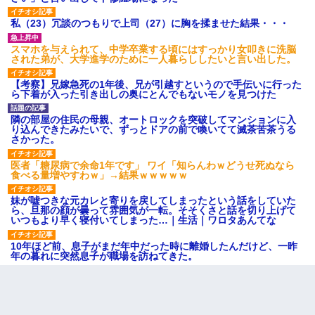
私（23）冗談のつもりで上司（27）に胸を揉ませた結果・・・
スマホを与えられて、中学卒業する頃にはすっかり女叩きに洗脳
された弟が、大学進学のために一人暮らししたいと言い出した。
【考察】兄嫁急死の1年後、兄が引越すというので手伝いに行った
ら下着が入った引き出しの奥にとんでもないモノを見つけた
隣の部屋の住民の母親、オートロックを突破してマンションに入
り込んできたみたいで、ずっとドアの前で喚いてて滅茶苦茶うる
さかった。
医者「糖尿病で余命1年です」 ワイ「知らんわｗどうせ死ぬなら
食べる量増やすわｗ」→結果ｗｗｗｗｗ
妹が嘘つきな元カレと寄りを戻してしまったという話をしていた
ら、旦那の顔が曇って雰囲気が一転。そそくさと話を切り上げて
いつもより早く寝付いてしまった…｜生活｜ワロタあんてな
10年ほど前、息子がまだ年中だった時に離婚したんだけど、一昨
年の暮れに突然息子が職場を訪ねてきた。