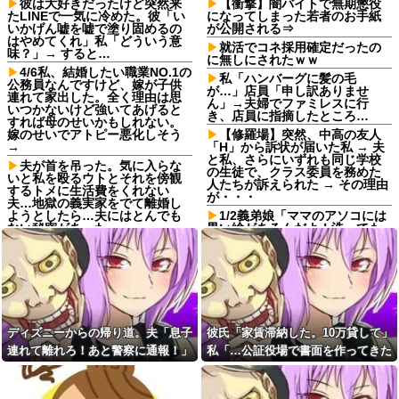
彼は大好きだったけど突然来
【衝撃】闇バイトで無期懲役
たLINEで一気に冷めた。彼「い
になってしまった若者のお手紙
いかげん嘘を嘘で塗り固めるの
が公開される⇒
はやめてくれ」私「どういう意
就活でコネ採用確定だったの
味？」→ すると…
に無しにされたｗｗ
4/6私、結婚したい職業NO.1の
私「ハンバーグに髪の毛
公務員なんですけど、嫁が子供
が…」店員「申し訳ありませ
連れて家出した。全く理由は思
ん」→夫婦でファミレスに行
いつかないけど強いてあげると
き、店員に指摘したところ…
すれば母のせいかもしれない。
嫁のせいでアトピー悪化しそう
【修羅場】突然、中高の友人
→
「H」から訴状が届いた私 → 夫
と私、さらにいずれも同じ学校
夫が首を吊った。気に入らな
の生徒で、クラス委員を務めた
いと私を殴るウトとそれを傍観
人たちが訴えられた → その理由
するトメに生活費をくれない
が・・・
夫…地獄の義実家をでて離婚し
ようとしたら…夫にはとんでも
1/2義弟娘「ママのアソコには
ない秘密があった
黒い絵があるんだよ！洗っても
落ちないんだよ！」あー…だか
嫁が同窓会に出席して元カレ
らいつも肌を隠してるのね。こ
と再会して失踪。1年後に俺の家
んな田舎で刺青バレたら面倒な
に投函されたものがこれ...
事になっちゃうよ…→面倒な事
女子「貴公子の告白を断るな
に。
んてあり得ない！」俺「問題は
公園で飯食ってたら隣のオッ
そこじゃないだろ…」→いじめ
サンが煙草吸い出して顔に煙き
を止めるため動いた結果…
ディズニーからの帰り道。夫「息子
彼氏「家賃滞納した。10万貸して」
たから払ったら口論に……先輩
嫁が新婚当時の不倫を自白し
「煙払うのは喧嘩売ってるよう
連れて離れろ！あと警察に通報！」
私「…公証役場で書面を作ってきた
てきた。娘は相手の子かもしれ
なもんw」私「納得いかん…」
私「助けて！」駅員「どうしまし
ら考える」→結果・・・
ないそうで俺と娘が他人なら男
柿の種、以前は柿の種のピー
女の関係になるかもしれないと
た！？」→トンデモナイことに…
ナッツの方が好きだった
不安だったそうで…