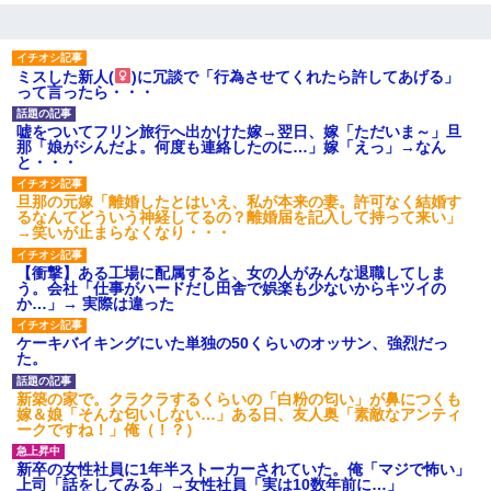
ミスした新人(
)に冗談で「行為させてくれたら許してあげる」
って言ったら・・・
嘘をついてフリン旅行へ出かけた嫁→翌日、嫁「ただいま～」旦
那「娘がシんだよ。何度も連絡したのに…」嫁「えっ」→なん
と・・・
旦那の元嫁「離婚したとはいえ、私が本来の妻。許可なく結婚す
るなんてどういう神経してるの？離婚届を記入して持って来い」
→笑いが止まらなくなり・・・
【衝撃】ある工場に配属すると、女の人がみんな退職してしま
う。会社「仕事がハードだし田舎で娯楽も少ないからキツイの
か…」→ 実際は違った
ケーキバイキングにいた単独の50くらいのオッサン、強烈だっ
た。
新築の家で。クラクラするくらいの「白粉の匂い」が鼻につくも
嫁＆娘「そんな匂いしない…」ある日、友人奥「素敵なアンティ
ークですね！」俺（！？）
新卒の女性社員に1年半ストーカーされていた。俺「マジで怖い」
上司「話をしてみる」→女性社員「実は10数年前に…」