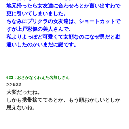
くもう堕胎できない月なんだと母から連絡がきた…｜生活｜ワロ
地元帰ったら女友達に合わせろとか言い出すわで
タあんてな
更に引いてしまいました。
スマホを与えられて、中学卒業する頃にはすっかり女叩きに洗脳
ちなみにプリクラの女友達は、ショートカットで
された弟が、大学進学のために一人暮らししたいと言い出した。
すが上戸彩似の美人さんで、
私よりよっぽど可愛くて女顔なのになぜ男だと勘
【身体で払わせて】女友達「ごめん、何も言わずにお金貸してく
ださい……」俺「いいよ！いくら？」女友達「10万円ぐら
違いしたのかいまだに謎です。
い……」俺「ほい！10万！」→
【衝撃】ヤンキー女に「サせて」って言った結果
623
おさかなくわえた名無しさん
私（23）冗談のつもりで上司（27）に胸を揉ませた結果・・・
>>622
大変だったね。
元旦那から復縁要請。息子「最新型のiPhoneも買えない貧乏は嫌
だ、再婚して」私「なら父親と暮らせ」息子「やった＾＾」私
しかも携帯捨ててるとか、もう頭おかしいとしか
（もう手遅れだったんだな…）
思えないね。
妊娠中に「おいこのブタ女！てめー席譲れ！」と絡まれ腹を殴る
真似された。泣きながら夫に話すと一年後に…