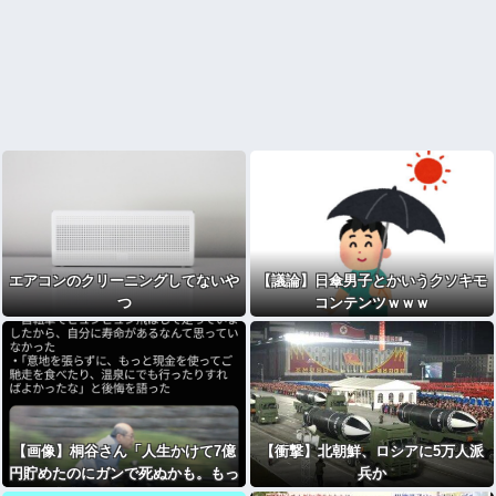
エアコンのクリーニングしてないや
【議論】日傘男子とかいうクソキモ
つ
コンテンツｗｗｗ
【画像】桐谷さん「人生かけて7億
【衝撃】北朝鮮、ロシアに5万人派
円貯めたのにガンで死ぬかも。もっ
兵か
と素直に遊べばよかった」