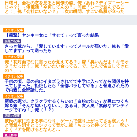
日曜日、会社の窓を見ると同僚の姿。俺（あれ？ディズニーシー
じゃ？）→俺電話「今何してんの？」同僚「シーで並んでるこ
と！」俺「会社にいない？」→次の瞬間、すごい鳥肌が立った
【クズ】昔、兄がお見合いして「ブスすぎｗｗｗ」と断った女性
が、兄の同級生と結婚。それを知った兄は荒れ狂い、｢嫁さん、俺
のお古ですが気分はどう？」とメールを送った→
【衝撃】ヤンキー女に「サせて」って言った結果
宅飲みで女友達の乳を見てしまった・・・
さっき嫁から、「愛しています」ってメールが届いた。俺も「愛
してます」って送ったら
中途採用のAが部長から呼び出された。Aはヘラヘラと部屋に入っ
ていき、1時間後に号泣しながら出てきて…
俺「初対面でなに言ったか覚えてる？」嫁「臭いんだよ！キモオ
タ？だっけ？」俺「だいたい合ってる。で、なんで告白してきた
の？」→
彼氏家「うちは墨入れるのが伝統だから。お前も彫れ」 → 結果…
子供の頃、母の弟にイタズラされてて中学に入ってから関係を持
ってしまった。拒絶したら「全部バラしてやる」と脅迫されたの
で両親に全部話した。
新築の家で。クラクラするくらいの「白粉の匂い」が鼻につくも
嫁＆娘「そんな匂いしない…」ある日、友人奥「素敵なアンティ
ークですね！」俺（！？）
彼氏の家に泊まる事になり、ゲームで盛り上がってさぁ寝よう！
と電気を消すとミシッって音が…彼「ちょっと待ってて」→勢い
よくドアを開けるとなんと…