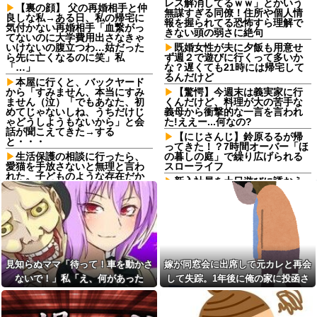
レス解消してるｗｗ」とかいう
【裏の顔】 父の再婚相手と仲
無謀すぎる同僚！住所や個人情
良しな私→ある日、私の帰宅に
報を握られてる恐怖すら理解で
気付かない再婚相手「血繋がっ
きない頭の弱さに絶句
てないのに大学費用出さなきゃ
いけないの腹立つわ…姑だった
既婚女性が夫に夕飯も用意せ
ら先に亡くなるのに笑」私
ず週２で遊びに行くって多いか
「…」
な？遅くても21時には帰宅して
るんだけど
本屋に行くと、バックヤード
から「すみません、本当にすみ
【驚愕】今週末は義実家に行
ません（泣）「でもあなた、初
くんだけど、料理が大の苦手な
めてじゃないしね、うちだけじ
義母から衝撃的な一言を言われ
ゃどうしようもないから」と会
た!ええー...何なの?
話が聞こえてきた→する
【にじさんじ】鈴原るるが帰
と・・・
ってきた！？7時間オーバー「ほ
生活保護の相談に行ったら、
の暮しの庭」で繰り広げられる
愛猫を手放さないと無理と言わ
スローライフ
れた。子どものような存在だか
新入社員を土日遊びに誘おう
ら手放すのは絶対に考えられな
と思ってるんやけど普通に飲み
い・・・
とかでええんかな
4/6私、結婚したい職業NO.1の
「アニソン盆祭りで日本の品
公務員なんですけど、嫁が子供
格が落ちた」と酷評した元女
連れて家出した。全く理由は思
優、「あんたが品格を語るのか
いつかないけど強いてあげると
よ！」と総ツッコミを食らって
すれば母のせいかもしれない。
しまい……
嫁のせいでアトピー悪化しそう
見知らぬママ「待って！車を動かさ
嫁が同窓会に出席して元カレと再会
→
隣が着席して音量上げ始めた
ないで！」私「え、何があった
して失踪。1年後に俺の家に投函さ
時は渾身の「マジか…」が出る
停車中に二人の子供を乗せた
よね他
の！？」→慌てて降りると園長先生
れたものがこれ...
ヤンママに自転車ぶつけられ
た。ヤンママ「おめーふざけん
ホス狂の嬢が金集めに必死な
が激怒していて…
なよっ！ぶつかってんじゃねー
のが丸分かりだったから「店外