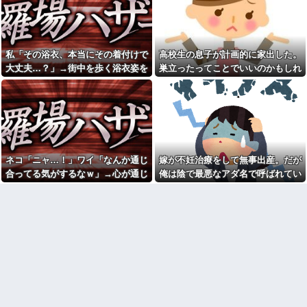
よ！弁償してもらうかんな！」...
で直に払ったら嬉しい？」って
聞いた結果⇒ｗｗ
アラフィフで同い年の友人Ａ
は旦那から突然離婚を突きつけ
【衝撃】嫁のために全て我慢
られたらしい
した結果→家購入計画が「地獄
の一幕」に…その理由が痛すぎ
私「その浴衣、本当にその着付けで
高校生の息子が計画的に家出した。
彼と初めての夜。私「痛い！
るｗｗｗ
どうしたの？」彼「実は俺、不
大丈夫…？」→街中を歩く浴衣姿を
巣立ったってことでいいのかもしれ
能なんだ…」→初めての夜に打
嫁「間男と再婚したい」俺
見て、違和感ばかりが気になってし
ないけど、なんか割り切れず...
ち明けられた理由が衝撃的で…
「慰謝料を払うなら離婚だ」→
ところが後日「やっぱり戻りた
まい…
母が友人の子供を引き取り姉
い」と言い出して…
になった。でも父だけが姉へ理
不尽な要求ばかり押し付けてい
2/2妻が社内不倫してた。間男
て…
に電話して不倫を認めさせる。
さて、これから汚物らには制裁
30過ぎて初めてできた彼女と
を受けてもらうのだが問題は証
付き合って2週間で別れた。初デ
拠がない事。一か八かで請求す
ネコ「ニャ…！」ワイ「なんか通じ
嫁が不妊治療をして無事出産。だが
ートで冷めるシーンが多すぎ
るか、それとも泣き寝入りする
合ってる気がするなｗ」→心が通じ
俺は陰で最悪なアダ名で呼ばれてい
旦那に子供を預けて妹&姪っ子
か…
達を遊びに連れて行って、一日
たと思った次の瞬間、まさかの展開
た
数年前に私が旅行先で落とし
遊び倒した。すると、旦那と喧
た財布の中身が何年も経ってか
に…
嘩になってしまい...
ら別の旅行先で私自身によって
【悲報】 婚約指輪が「たった
拾われた
の0.3ct」で毎日泣いてる私がヤ
「高齢者のテレビ離れ」 昭
バすぎる理由がコレｗｗｗｗｗ
和の昔はさ 誰もが巨人ファンだ
【画像】レベチ過ぎるギャル
ったでしょ
さん、とんでもない格好を披露
中学時代に俺は塾でアルバイ
してしまうw w w w w w w
ト講師から苛められていた
チー牛「デブの事豚丼って呼
【トー横キッズ】家庭環境や
ぼうぜ！」←これが流行らなか
毒親とのトラブルに悩む若者
った理由