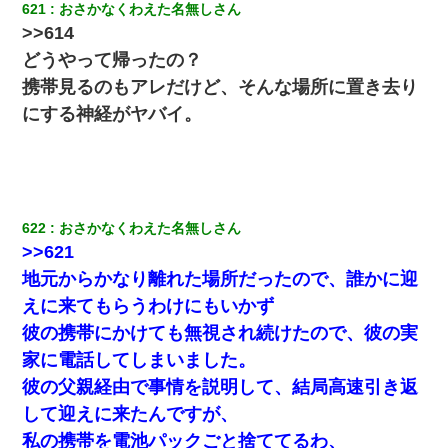
621
おさかなくわえた名無しさん
ら、旦那の顔が曇って雰囲気が一転。そそくさと話を切り上げて
いつもより早く寝付いてしまった…｜生活｜ワロタあんてな
>>614
どうやって帰ったの？
書店「息子さんが万引きしました」私「はっ？(息子目の前にいる
携帯見るのもアレだけど、そんな場所に置き去り
し…)うちの子ではないので迎えに行きません」→息子を名乗って
た人物の正体が判明するも・・・
にする神経がヤバイ。
【ワロタ】姉から「肉食系14才、乳丸出し、毛はうっすら生えか
け」というタイトルで画像が送られてきた
13歳娘が元嫁のところから逃げてきた。どう扱ったらいいのかわ
622
おさかなくわえた名無しさん
からない
>>621
地元からかなり離れた場所だったので、誰かに迎
妻と同居し始めたときから、よく妻が「どこかで音漏れしてな
えに来てもらうわけにもいかず
い？音楽聞こえる」と言っていて…
彼の携帯にかけても無視され続けたので、彼の実
三年働いてたパートを突然クビになった。しかし元職場の主要取
家に電話してしまいました。
引先のトップが母方の叔父だったので…
彼の父親経由で事情を説明して、結局高速引き返
して迎えに来たんですが、
小学生の妹が20代の弟とチューしてるのに、見て見ぬふりの親を
見てから実家を出た。それから15年、妹が弟の子を妊娠したらし
私の携帯を電池パックごと捨ててるわ、