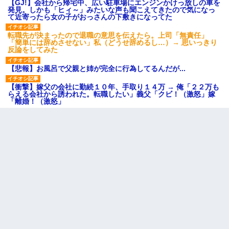
【GJ!】会社から帰宅中、広い駐車場にエンジンかけっ放しの車を
発見。しかも「ヒィ～」みたいな声も聞こえてきたので気になっ
て近寄ったら女の子がおっさんの下敷きになってた
転職先が決まったので退職の意思を伝えたら。上司「無責任」
「簡単には辞めさせない」私（どうせ辞めるし…）→ 思いっきり
反論をしてみた
【悲報】お風呂で父親と姉が完全に行為してるんだが...
【衝撃】嫁父の会社に勤続１０年、手取り１４万 → 俺「２２万も
らえる会社から誘われた。転職したい」義父「クビ！（激怒」嫁
「離婚！（激怒」