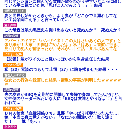
同じマンションに住んでる女性が鍵をわかりやすいところに隠し
ている事に気づいた俺「忍びこんでみよう！」→ 結果
男だけどリベンジポノレノの被害者になって未だに人生が立ち直
せない
妻と同居し始めたときから、よく妻が「どこかで音漏れしてな
い？音楽聞こえる」と言っていて…
見合いにて。嫁「はじめまして」俺「失礼ですが○○さんご本人で
この母親は娘の黒歴史を掘り出さないと死ぬんか？ 死ぬんか？
すか？」
アパートのドアに『ハンザイ者！この人はさいあくの人です』と
張り紙が！大家「面倒はごめんだよ」私「はあ」→警察に行き、
嫁が涙声で『会いたいね』とか言っているのが聞こえた。俺「こ
見回りで犯人が捕まったが、それが…｜生活｜ヌルポあんてな
んな時間に誰と電話してんの？」嫁「ごめんなさい…！（大号
泣」俺（キターー）→
【悲報】嫁がワイのこと嫌いっぽいから単身赴任した結果
私（23）冗談のつもりで上司（27）に胸を揉ませた結果・・・
[緊急]ベロベロの女に声をかけて行為してきた結果
彼女との行為を録画した結果→衝撃の事実が判明したｗｗｗｗｗ
ｗ
ワイ144kg彼女98kgデブカップル、1年間毎日行為しまくった結
果
夫の友達がBBQを定期的に開催して夫婦で参加してたんだけど、
女性側のリーダーみたいな人に「BBQは友達とやりなよ！」と言
われて…
私「まとめ買いして冷凍ストックしてる」Ａ「ずるい！クレク
レ！」私「なんでよ」Ａ「ケーチ！バーカ！」→ 後日、Ａ旦那が
凸してきた
ＤＮＡ検査『血縁関係０％』旦那「やっぱり托卵だったんだ…」
嫁「本当に身に覚えがない」「なにかの間違いだ！取り違え
だ！」→ 嫁「あっ」
彼女(37)の情欲がえげつない件ｗｗｗｗｗｗｗ