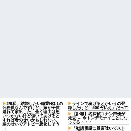
2/6私、結婚したい職業NO.1の
ラインで稼げるとかいうの登
公務員なんですけど、嫁が子供
録したけど「500円払え」だって
連れて家出した。全く理由は思
【訃報】名探偵コナン声優が
いつかないけど強いてあげると
死去 → 今トンデモナイことにな
すれば母のせいかもしれない。
ってる・・・
嫁のせいでアトピー悪化しそう
→
「勧誘電話に暴言吐いてスト