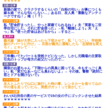
ｗｗｗｗｗ
新築の家で。クラクラするくらいの「白粉の匂い」が鼻につくも
嫁＆娘「そんな匂いしない…」ある日、友人奥「素敵なアンティ
ークですね！」俺（！？）
私『貯金貯まったし、やっと家建てられるね！』夫「実家を二世
帯住宅にした。それに貯金使った」→私『離婚しよう』夫「え
っ」私『使った貯金はあげるから』→すると…
義兄嫁「娘が大学に入ったら下宿させて」私「しつこい、学校斡
旋のアパートに行け」→ 旦那が義兄に通報したら「志望校を変え
ろ！」とキレて・・・
三年働いてたパートを突然クビになった。しかし元職場の主要取
引先のトップが母方の叔父だったので…
隣室のお婆ちゃん「下階からの異臭に困ってる、今もすっごく臭
い」私「変だなあ～なにも臭わないよ」→ その後。警察『絶対に
窓とドアを開けないで』
友人とふたりで山口に旅行した時の事。レンタカーを借りて山の
中の道を走っていたら、突然ガガッ！って音がして…
わい(42)渋谷の夜のサービスで19の女の子にゴックンさせた結果
ｗｗｗｗｗｗｗｗ
妻「ずっと好きだった人と一緒になりたいから、わかれてくださ