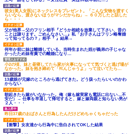
私「初めて飲む味だけどなん
のお茶？」彼「ちっ！」私「」
彼女(美人女医)にネックレスをプレゼント。「こんな安物を渡すく
【GIF】JSのカンチョーワロ
らいなら、渡さないほうがマシだからね」→ ６０万したと話した
タ
ら・・・
後続車にクラクションを鳴ら
され彼氏が逆切れ。「何クラク
父が他界→父のフリン相手『どうか相続を放棄して下さい、昔の
ション鳴らしてんだ！降りてこ
ことは謝ります。ごめんなさい…』私「お子さんはフリン略奪婚
いよ！」と怒鳴りだし...
って知ってるの？」相手『 』結果→
【衝撃】報酬100万円超の治験
募集がこちらｗｗｗｗｗ(※画像
何年か前に妹は離婚している。当時生まれた姪が義弟の子じゃな
あり)
かったため妹有責での離婚になり…
【ネット騒然】惨殺されたタ
ワマン頂き女子のこの動画、す
げえええええｗｗｗｗｗｗｗｗ
小2の頃、妹と昼寝してたら家が火事になってて気づくと逃げ場が
ｗｗｗ
なかった。妹を抱き締めて「ﾀﾋんじゃうよ」って泣いてたら…
【愕然】白のクラウン俺氏、
高速道路左車線を制限速度で走
13歳娘が元嫁のところから逃げてきた。どう扱ったらいいのかわ
った結果wwwwwwwwwwww
からない
百年の恋12-899 食べた量を
張り合ってくる
朝起きたら嫁がいなかった。俺（嫁も嫁実家も電話に出ない…不
安だ）→ 仕事を早退して帰宅すると、嫁と嫁両親と知らない男が
【悲報】佐藤輝明・・・２軍
２人・・・
でも盛大にやらかす←あまり悲
しませないでくれ
昨日37歳のおばさんと行為したんだけどめちゃくちゃだった
【衝撃】女友達から行為中に告白されてOKした結果