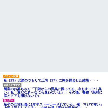
「大人に相談しても具体的に何
【驚愕】女さん「43億円注文
もしてくれない」EXIT兼近「搾
して………キャンセルっと！」
取しようとする大人をどう除外
←こいつの目的って一体なんな
するか」
の？？？？？？？
俺の方が潔癖なのに嫁が俺に
【画像】このLINEでなんで女
片付けさせようとしない。スト
が怒ってるのか分かんない奴は
レス半端ないので決別宣言し
モテない奴確定らしい←お前ら
た。嫁「頑張るから半年猶予を
は勿論わかるよ
ちょうだい」←頑張るポイント
な？？？？？？？
が的外れすぎて絶賛空回り中
【悲報】思春期の娘に「キモ
カツオのサクにアニサキスら
ッ」と言われたお父さん、グレ
しき物体発見
るｗｗｗｗｗｗｗ
主な税金の成り立ちを調べて
赤信号で追突してきた加害女
みたよ
性、降りてこず謝罪ポーズ
→「わざとじゃないのに保険使
うの！？」と大号泣ｗｗ被害者
の私を悪者扱いし、旦那まで
「妻を...
ハードオフに売っていた4万
4000円のフィギュアがヤバすぎ
るｗｗｗｗｗｗ「こんな高い
私（23）冗談のつもりで上司（27）に胸を揉ませた結果・・・
の？ｗｗ」「逆に超安い」
私「ちょっと、人の家の金庫
隣室のお婆ちゃん「下階からの異臭に困ってる、今もすっごく臭
触らないでよ！」キチママ『そ
い」私「変だなあ～なにも臭わないよ」→ その後。警察『絶対に
こに金庫があったから、開けて
窓とドアを開けないで』
みようとしただけ☆』義兄「泥
は出てけ！二度と来るな！」結
果・・・
新卒の女性社員に1年半ストーカーされていた。俺「マジで怖い」
上司「話をしてみる」→女性社員「実は10数年前に…」