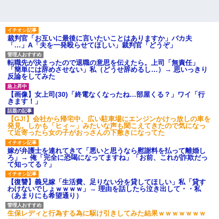
裁判官「お互いに最後に言いたいことはありますか」バカ夫
「…」A「夫を一発殴らせてほしい」裁判官「どうぞ」
転職先が決まったので退職の意思を伝えたら。上司「無責任」
「簡単には辞めさせない」私（どうせ辞めるし…）→ 思いっきり
反論をしてみた
【画像】女上司(30)「終電なくなったね…部屋くる？」ワイ「行
きます！」
【GJ!】会社から帰宅中、広い駐車場にエンジンかけっ放しの車を
発見。しかも「ヒィ～」みたいな声も聞こえてきたので気になっ
て近寄ったら女の子がおっさんの下敷きになってた
嫁が弁護士を連れてきて「悪いと思うなら慰謝料を払って離婚し
ろ」→ 俺「完全に恐喝になってますね」「お前、これが詐欺だっ
て知ってる？」
【復讐】義兄嫁「生活費、足りない分を貸してほしい」私「貸す
わけないでしょｗｗｗｗ」→ 理由を話したら泣き出して・・私
（あまりにも希望通り）
生保レディと行為する為に駆け引きしてみた結果ｗｗｗｗｗｗｗ