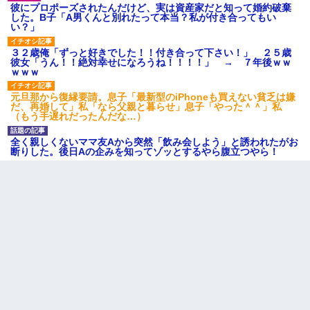
彼にプロポーズされたんだけど、実は資産家だと知って婚約破棄
した。B子「A男くんと別れたって本当？私が付き合ってもい
い？」
３２歳俺「ずっと好きでした！！付き合って下さい！」 ２５歳
彼女「うん！！絶対幸せになろうね！！！！」 → ７年後ｗｗ
ｗｗｗ
元旦那から復縁要請。息子「最新型のiPhoneも買えない貧乏は嫌
だ、再婚して」私「なら父親と暮らせ」息子「やった＾＾」私
（もう手遅れだったんだな…）
全く親しくないママ友Aから突然「飲み会しよう」と誘われたがお
断りした。後日Aの企みを知ってゾッとするやら腹立つやら！