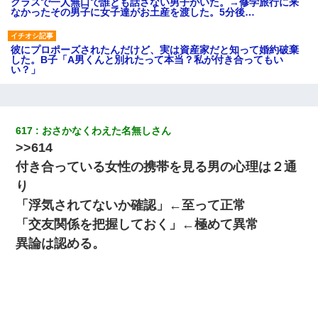
クラスで一人無口で誰とも話さない男子がいた。→修学旅行に来
なかったその男子に女子達がお土産を渡した。5分後…
彼にプロポーズされたんだけど、実は資産家だと知って婚約破棄
した。B子「A男くんと別れたって本当？私が付き合ってもい
い？」
義兄嫁「娘が大学に入ったら下宿させて」私「しつこい、学校斡
旋のアパートに行け」→ 旦那が義兄に通報したら「志望校を変え
ろ！」とキレて・・・
617
おさかなくわえた名無しさん
>>614
わい(42)渋谷の夜のサービスで19の女の子にゴックンさせた結果
付き合っている女性の携帯を見る男の心理は２通
ｗｗｗｗｗｗｗｗ
り
「浮気されてないか確認」←至って正常
我が家のガレージに見知らぬ車。俺「もしもし、玄関にもシャッ
ターリモコンあるだろ？DOWNのボタン押してｗ」→ 待つこと１
「交友関係を把握しておく」←極めて異常
時間弱・・・
異論は認める。
最近うちの庭に知らない男の人がしょっちゅう入ってくる。それ
を職場で愚痴ったら、同僚男性が怒鳴りつけてきた。
妹が嘘つきな元カレと寄りを戻してしまったという話をしていた