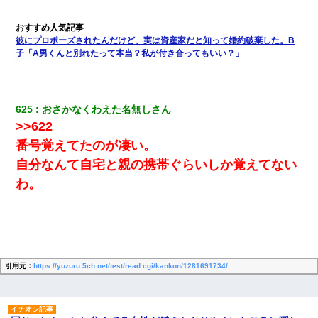
日航機墜落事故の「ここからは日本語で大丈夫ですよ〜」の絶望
感がヤバイ・・・
彼にプロポーズされたんだけど、実は資産家だと知って婚約破棄した。B
子「A男くんと別れたって本当？私が付き合ってもいい？」
デパートの外商『私さんだと名乗る女が、ツケで宝石を買おうと
していて…』私「！？」→ 翌日。ママ友たちの様子が微妙におか
しくなり・・・
625
おさかなくわえた名無しさん
転職先が決まったので退職の意思を伝えたら。上司「無責任」
>>622
「簡単には辞めさせない」私（どうせ辞めるし…）→ 思いっきり
反論をしてみた
番号覚えてたのが凄い。
自分なんて自宅と親の携帯ぐらいしか覚えてない
「パワハラを受けたから思い切って転職した」とSNSで呟いた
わ。
ら、速攻でパワハラかました元上司がLINEを送ってきた。
上司「何なの、この書類！！」私「あの‥」上司「今は私が話し
てるの！」私「ですから」上司「黙って聞きなさい！」私「それ
は」上司「言い訳しない！」→結果ｗｗｗｗｗ
引用元：
https://yuzuru.5ch.net/test/read.cgi/kankon/1281691734/
【衝撃】ある工場に配属すると、女の人がみんな退職してしま
う。会社「仕事がハードだし田舎で娯楽も少ないからキツイの
か…」→ 実際は違った