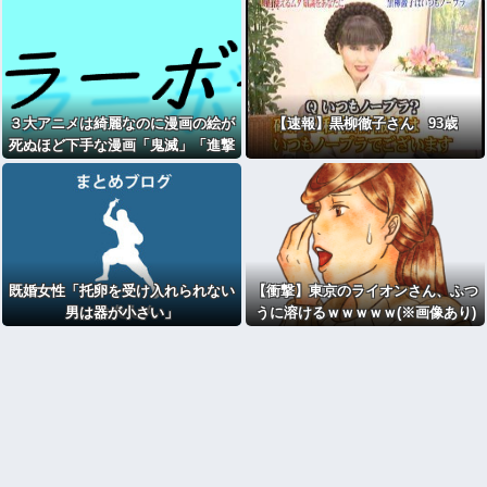
３大アニメは綺麗なのに漫画の絵が
【速報】黒柳徹子さん 93歳
死ぬほど下手な漫画「鬼滅」「進撃
の巨人」
既婚女性「托卵を受け入れられない
【衝撃】東京のライオンさん、ふつ
男は器が小さい」
うに溶けるｗｗｗｗｗ(※画像あり)