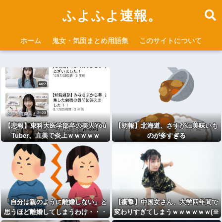
ふよふよ速報。
ホーム
鬼女・気団まとめ用語集
このサイトについて
【悲報】東科大医学部卒の美人You
【朗報】北海道、さすがに美味いも
Tuber、直美で炎上ｗｗｗｗｗ
のが多すぎる
「自分は親のように離婚しない」と
【衝撃】中国女さん、大学四年間で
思うほど離婚してしまうわけ・・・
変わりすぎてしまうｗｗｗｗｗｗ(※
画像あり)