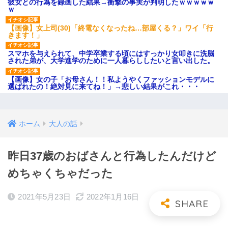
彼女との行為を録画した結果→衝撃の事実が判明したｗｗｗｗｗ
ｗ
【画像】女上司(30)「終電なくなったね…部屋くる？」ワイ「行
きます！」
スマホを与えられて、中学卒業する頃にはすっかり女叩きに洗脳
された弟が、大学進学のために一人暮らししたいと言い出した。
【画像】女の子「お母さん！！私ようやくファッションモデルに
選ばれたの！絶対見に来てね！」→悲しい結果がこれ・・・
ホーム
大人の話
昨日37歳のおばさんと行為したんだけど
めちゃくちゃだった
2021年5月23日
2022年1月16日