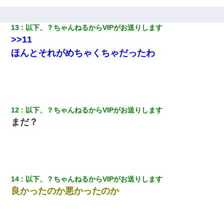
父が他界→父のフリン相手『どうか相続を放棄して下さい、昔の
ことは謝ります。ごめんなさい…』私「お子さんはフリン略奪婚
って知ってるの？」相手『 』結果→
13
以下、？ちゃんねるからVIPがお送りします
>>11
【悲報】姉と入浴中に大きくなってしまった結果ｗｗｗｗｗｗｗ
ほんとそれがめちゃくちゃだったわ
ｗ
生保レディと行為する為に駆け引きしてみた結果ｗｗｗｗｗｗｗ
ｗｗｗｗｗ
12
以下、？ちゃんねるからVIPがお送りします
男だけどリベンジポノレノの被害者になって未だに人生が立ち直
せない
まだ？
隣の部屋の住民の母親、オートロックを突破してマンションに入
り込んできたみたいで、ずっとドアの前で喚いてて滅茶苦茶うる
さかった。
14
以下、？ちゃんねるからVIPがお送りします
私「まとめ買いして冷凍ストックしてる」Ａ「ずるい！クレク
良かったのか悪かったのか
レ！」私「なんでよ」Ａ「ケーチ！バーカ！」→ 後日、Ａ旦那が
凸してきた