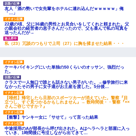
友人「酒の勢いで女先輩をホテルに連れ込んだｗｗｗｗｗ」俺
「…」
22歳の頃、父に36歳の男性とお見合いをしてくれと頼まれた。父
の親会社の経営者の息子さんだったので、父も喜んで私の写真を
送ったんだが→
私（23）冗談のつもりで上司（27）に胸を揉ませた結果・・・
ケーキバイキングにいた単独の50くらいのオッサン、強烈だっ
た。
クラスで一人無口で誰とも話さない男子がいた。→修学旅行に来
なかったその男子に女子達がお土産を渡した。5分後…
【唖然】帰宅したら旦那のスポーツカーが消えていた。警察『目
立つし、すぐ見つかるかもしれません』→ 数時間後・・警察『××
さんご存じですか？』
【衝撃】ヤンキー女に「サせて」って言った結果
中途採用のAが部長から呼び出された。Aはヘラヘラと部屋に入っ
ていき、1時間後に号泣しながら出てきて…