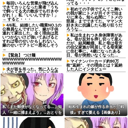
毎回いろんな営業が飛び込ん
ってる・・・
できてカッとなった業者「うち
初めての子供でてんてこ舞い
で飼ってる犬の散歩でも行きや
の我が家にトメが月イチで泊ま
がれ！」私「いいんですか！」
りに来る。知らぬ間に「トメの
→ すると・・・
部屋」までできてた。ママン大
4/6私、結婚したい職業NO.1の
好き夫に抗議したら怒り狂うだ
公務員なんですけど、嫁が子供
ろうな…
連れて家出した。全く理由は思
私は生まれつき身体障害があ
いつかないけど強いてあげると
る。母が反対を押し切って産ん
すれば母のせいかもしれない。
だが、結局離婚。私と母は母方
嫁のせいでアトピー悪化しそう
の伯父家族が同居してる母実家
→
に住む事に。4歳になったある
【緊急】 つけ麺
日、母が突然いなくなった…
WWWWWWWWWWWWWWWW
マイナンバーカード約90万
WWWWWW
枚“返納”、その理由とは？返納
夫が首を吊った。気に入らな
した人にインタビュー
いと私を殴るウトとそれを傍観
【にじさんじ】叶の歌声が響
するトメに生活費をくれない
き渡る！2nd LIVE「孤独 -
夫…地獄の義実家をでて離婚し
solitude-」：樋口楓 剣持刀也
ようとしたら…夫にはとんでも
椎名唯華 三枝明那 加賀美ハヤト
ない秘密があった
星川サラ 小柳ロウ
毎日可愛くて美人だと言って
僕ハイエース乗り、パチンコ
くれる夫。いつフィルターが外
屋の駐車場にいるけど隣に停め
れて私がただのデブスおばさん
たらおっさんがぶち切れてき
私「また郵便がなくなってる…」知
昭和生まれの嫁が作る弁当が『戦
だと気付いてしまうのか恐ろし
た…他
くなった
人「一緒に捕まえよう」→おとりを
後』すぎて萎える【画像あり】
バス停で知り合った料理上手
昭和生まれの嫁が作る弁当が
仕掛けたら泥奥がまんまと引っかか
なご婦人から絶品手料理をお裾
『戦後』すぎて萎える【画像あ
分け。仲良くしていたが家に上
り…
り】
がろうとするご婦人が娘に放っ