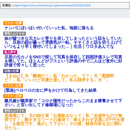
引用元：
http://viper.2ch.sc/test/read.cgi/news4vip/1614041325/
ナンパにほいほい付いていった私、地獄に落ちる
妹が嘘つきな元カレと寄りを戻してしまったという話をしていた
ら、旦那の顔が曇って雰囲気が一転。そそくさと話を切り上げて
いつもより早く寝付いてしまった…｜生活｜ワロタあんてな
旦那の元カノをSNSで探して写真を保存して顔面評価スレで写真
を晒してた。ほとんどがブスという評価の中で二人ほど意外に好
評価で苦々しく思った
【まぬけ】夫「離婚だ！」私「わかった。で？」夫「慰謝料
だ！」私「いいけど弁護士通して。私も請求する」夫「」
[緊急]ベロベロの女に声をかけて行為してきた結果
義兄嫁が義実家で「コロナ陽性だったからこのまま療養させて下
さい」と言い出してド修羅場になった
居酒屋にて。兄の紹介者「お酒飲みなって」私「未成年なので無
理です！」酷すぎるワードの連発で、耐えきれず店員に5千円を渡
し「お勘定です。逃がして下さい」その後、録音内容を父に聞か
せたら...