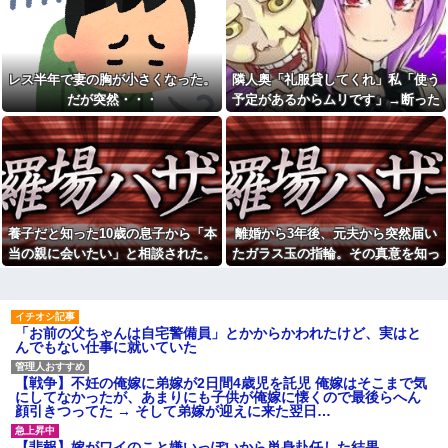
予約していた美容室が臨時休
た『失礼すぎる一言』に絶句←
業。連絡くれてもいいのに
手料理は美味しかったのに性格
クセ強すぎ
ツーリング中に軽自動車から
執拗な煽り運転を受けていた。
【画像】現役最強の呼び声が
その数分後、思わぬ結末を目撃
高いこの回転寿司、レベチｗｗ
レス半年で妻の胸が小さくなった。
隣人奥「礼服貸してくれ」私「使う
することになり…
ｗｗｗｗｗｗｗｗ
だが突然・・・
予定があるからムリです」→断った
小６娘が家のこと何もしてく
某企業の支店で派遣として働
途端、とんでもない暴言を吐かれ
れてなくて動画ばかり見てる。
きだしたら「あら！あんた見せ
その姿が情けなくて...
て〜」とおばさんにスカートを
て…
めくられ太腿を両手で鷲された
お前ら「日本も核武装汁！」
←１万発の核弾頭どこに
最近字を書く時にあり得ない
間違いするようになってきたわ
日産e-power、無給油で
1980km走行しギネス記録を達
挨拶で難聴を侮辱してきたト
成！→山頂から下ってるだけで
メから久々に電話。トメ「私は
養子だと知った10歳の息子から「本
離婚から3年後、元夫から突然届い
した…
元気よ！」私「でもお義父さん
から…」トメの『痔』に効く温
当の親に会いたい」と相談された。
たガラス玉の指輪。その真意を知っ
【悲報】へずまりゅう（35）
泉を紹介してあげたら大発狂し
ボランティアのため熊本に行く
正直に答えたら夫婦関係が急変し
た瞬間、私も弁護士も言葉を失っ
た←お義父さんノリノリで温泉
も体調不良で病院に行く
行ってて草
て…
て…
【画像】森高千里(55) 「ミニ
ヘンタイがいたんだけど兄貴
スカートはとてもムリよ若い子
じゃないよね
「お前の父ちゃんは自宅警備員」とかからかわれたけど、実はと
には負けるわ」←ワイらにはブ
んでもない仕事に就いていた
ッ刺さりまくってしまうw w w
【修羅場】間男に濡れ衣を着
w w w
せられたサレ夫の反撃がエグす
ぎるｗｗｗｗ
【画像あり】安心系JKのホッ
【戦争】不妊の俺嫁に弟嫁が2日間4歳児を託児 俺嫁はそこまで気
トケーキ、レベチｗｗｗｗｗｗ
24歳年収550万ワイ、高級車も
にしてなかったが、あまりにも子供が俺嫁に懐くので最後らへん
ｗｗｗｗｗｗｗｗｗｗｗｗｗｗ
豪邸も買えない人生が確定して
顔引きつってた → そして弟嫁が迎えに来た翌日…
ｗｗｗｗ
いる事実に咽び泣く
私「また郵便がなくなって
【腹筋崩壊】見た瞬間吹いた
【悲報】嫁がワイのこと嫌いっぽいから単身赴任した結果