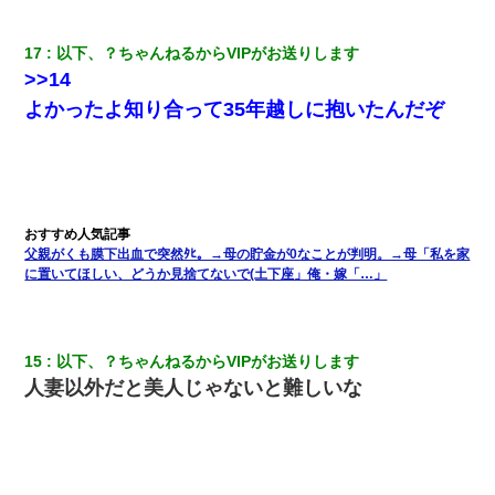
【ワロタ】姉から「肉食系14才、乳丸出し、毛はうっすら生えか
け」というタイトルで画像が送られてきた
17
以下、？ちゃんねるからVIPがお送りします
>>14
書店「息子さんが万引きしました」私「はっ？(息子目の前にいる
し…)うちの子ではないので迎えに行きません」→息子を名乗って
よかったよ知り合って35年越しに抱いたんだぞ
た人物の正体が判明するも・・・
義兄嫁が義実家で「コロナ陽性だったからこのまま療養させて下
さい」と言い出してド修羅場になった
彼氏の家に泊まる事になり、ゲームで盛り上がってさぁ寝よう！
父親がくも膜下出血で突然ﾀﾋ。→母の貯金が0なことが判明。→母「私を家
と電気を消すとミシッって音が…彼「ちょっと待ってて」→勢い
よくドアを開けるとなんと…
に置いてほしい、どうか見捨てないで(土下座」俺・嫁「…」
彼女との行為を録画した結果→衝撃の事実が判明したｗｗｗｗｗ
ｗ
15
以下、？ちゃんねるからVIPがお送りします
人妻以外だと美人じゃないと難しいな
「お前の父ちゃんは自宅警備員」とかからかわれたけど、実はと
んでもない仕事に就いていた
【報告者がキチ】嫁「妊娠した」俺『それじゃあ皆に祝ってもら
おう』友人達を家に連れ帰ってホームパーティー→俺『皆に祝え