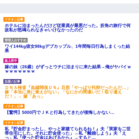
ホテルに泊まったんだけど従業員が最悪だった。折角の旅行で何
故私が怒鳴られなきゃいけなかったのだ
ワイ144kg彼女98kgデブカップル、1年間毎日行為しまくった結
果
嫁の妹（26歳）がずっとウチに泊まりに来た結果→俺がヤバイｗ
ｗｗｗｗｗｗｗ
ＤＮＡ検査『血縁関係０％』旦那「やっぱり托卵だったんだ…」
嫁「本当に身に覚えがない」「なにかの間違いだ！取り違え
だ！」→ 嫁「あっ」
【驚愕】5000円でＪＫと行為してきたが後悔しかない…
私『貯金貯まったし、やっと家建てられるね！』夫「実家を二世
帯住宅にした。それに貯金使った」→私『離婚しよう』夫「え
っ」私『使った貯金はあげるから』→すると…