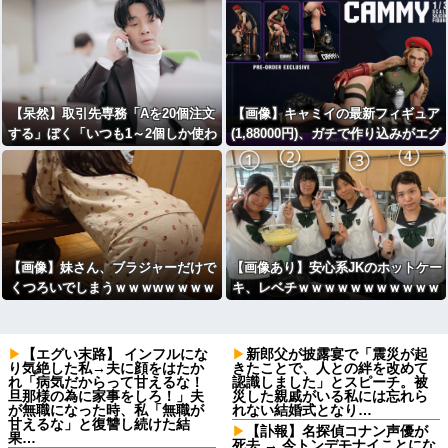
【呆然】取引先専務「Aを20個注文
【画像】キャミイの最新フィギュア
する」ぼく「いつも1～2個しか使わ
(1,88000円)、ガチで作り込みがエグ
ないけど本当に20であってる？」取
すぎる
専「あってる」⇒結果！
【画像】妹さん、ブラジャーだけで
【画像あり】安心系JKのホットケー
くつろいでしまうｗｗｗwｗｗｗｗ
キ、レベチｗｗｗｗｗｗｗｗｗｗｗ
ｗｗｗｗ
ｗｗｗｗｗｗｗｗｗｗｗｗｗ
【エグい末路】 インフルにな
新郎父が披露宴で「震災が起
り気絶した私→夫に顔をはたか
きたことで、人との絆を改めて
れ「病気だからって甘えるな！
認識しました」とスピーチ。被
旦那様の為に家事をしろ！」夫
災した親戚がいる私には忘れら
が無職になった時、私「無職が
れない結婚式となり…
甘えるな」と復讐し続けた結
【訃報】名探偵コナン声優が
果…
死去 → 今トンデモナイことにな