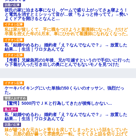
【衝撃】報酬100万円超の治験
募集がこちらｗｗｗｗｗ(※画像
彼氏の家に泊まる事になり、ゲームで盛り上がってさぁ寝よう！
あり)
と電気を消すとミシッって音が…彼「ちょっと待ってて」→勢い
【ネット騒然】惨殺されたタ
よくドアを開けるとなんと…
ワマン頂き女子のこの動画、す
げえええええｗｗｗｗｗｗｗｗ
私は家が貧しくて、手に職をつけようと看護師になった。だけど
ｗｗｗ
卒業を控えた年の1月末、車にひかれて看護師になれなくなった。
【愕然】白のクラウン俺氏、
高速道路左車線を制限速度で走
私「結婚やめるわ」 婚約者「え？なんでなんで？」 → 放置した
った結果wwwwwwwwwwww
結果…｜生活｜ワロタあんてな
百年の恋12-899 食べた量を
張り合ってくる
【考察】兄嫁急死の1年後、兄が引越すというので手伝いに行った
【悲報】佐藤輝明・・・２軍
ら下着が入った引き出しの奥にとんでもないモノを見つけた
でも盛大にやらかす←あまり悲
しませないでくれ
ケーキバイキングにいた単独の50くらいのオッサン、強烈だっ
た。
【驚愕】5000円でＪＫと行為してきたが後悔しかない…
私「結婚やめるわ」 婚約者「え？なんでなんで？」 → 放置した
結果…｜生活｜ワロタあんてな
妹が嘘つきな元カレと寄りを戻してしまったという話をしていた
ら、旦那の顔が曇って雰囲気が一転。そそくさと話を切り上げて