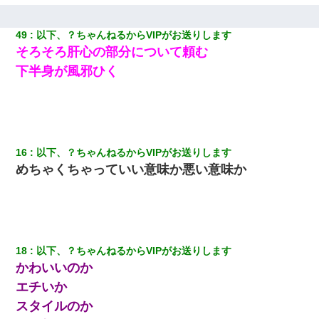
てもらえて良かったな！』→
49
以下、？ちゃんねるからVIPがお送りします
私は家が貧しくて、手に職をつけようと看護師になった。だけど
そろそろ肝心の部分について頼む
卒業を控えた年の1月末、車にひかれて看護師になれなくなった。
下半身が風邪ひく
彼にプロポーズされたんだけど、実は資産家だと知って婚約破棄
した。B子「A男くんと別れたって本当？私が付き合ってもい
い？」
夫の友達がBBQを定期的に開催して夫婦で参加してたんだけど、
16
以下、？ちゃんねるからVIPがお送りします
女性側のリーダーみたいな人に「BBQは友達とやりなよ！」と言
めちゃくちゃっていい意味か悪い意味か
われて…
旦那の元カノをSNSで探して写真を保存して顔面評価スレで写真
を晒してた。ほとんどがブスという評価の中で二人ほど意外に好
評価で苦々しく思った
18
以下、？ちゃんねるからVIPがお送りします
かわいいのか
姉旦那の友達「ほんとのパパだよ～」私のお腹を触ってほざく。
→思わず手を叩いて振り払ったら…
エチいか
スタイルのか
【修羅場】彼女親「カスな家柄のヤツなんかと家族になるのはご