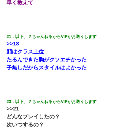
早く教えて
めんだ」俺「じゃあ別れます…」→ 彼女「なんで言い返してくれ
なかったの？（泣」
３２歳俺「ずっと好きでした！！付き合って下さい！」 ２５歳
彼女「うん！！絶対幸せになろうね！！！！」 → ７年後ｗｗ
ｗｗｗ
21
以下、？ちゃんねるからVIPがお送りします
>>18
義兄嫁「娘が大学に入ったら下宿させて」私「しつこい、学校斡
旋のアパートに行け」→ 旦那が義兄に通報したら「志望校を変え
顔はクラス上位
ろ！」とキレて・・・
たるんできた胸がクソエチかった
子無しだからスタイルはよかった
嫁に不倫されたから嫁と不倫相手に1000万の慰謝料請求した
妻が亡くなったんだけど正直ガチで嬉しい
小学生の妹が20代の弟とチューしてるのに、見て見ぬふりの親を
23
以下、？ちゃんねるからVIPがお送りします
見てから実家を出た。それから15年、妹が弟の子を妊娠したらし
>>21
くもう堕胎できない月なんだと母から連絡がきた…｜生活｜ワロ
タあんてな
どんなプレイしたの？
次いつするの？
友人「酒の勢いで女先輩をホテルに連れ込んだｗｗｗｗｗ」俺