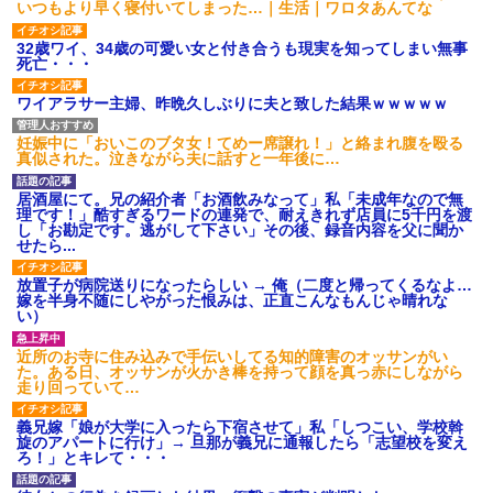
いつもより早く寝付いてしまった…｜生活｜ワロタあんてな
32歳ワイ、34歳の可愛い女と付き合うも現実を知ってしまい無事
死亡・・・
ワイアラサー主婦、昨晩久しぶりに夫と致した結果ｗｗｗｗｗ
妊娠中に「おいこのブタ女！てめー席譲れ！」と絡まれ腹を殴る
真似された。泣きながら夫に話すと一年後に…
居酒屋にて。兄の紹介者「お酒飲みなって」私「未成年なので無
理です！」酷すぎるワードの連発で、耐えきれず店員に5千円を渡
し「お勘定です。逃がして下さい」その後、録音内容を父に聞か
せたら...
放置子が病院送りになったらしい → 俺（二度と帰ってくるなよ…
嫁を半身不随にしやがった恨みは、正直こんなもんじゃ晴れな
い）
近所のお寺に住み込みで手伝いしてる知的障害のオッサンがい
た。ある日、オッサンが火かき棒を持って顔を真っ赤にしながら
走り回っていて…
義兄嫁「娘が大学に入ったら下宿させて」私「しつこい、学校斡
旋のアパートに行け」→ 旦那が義兄に通報したら「志望校を変え
ろ！」とキレて・・・