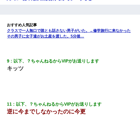
我が家のガレージに見知らぬ車。俺「もしもし、玄関にもシャッ
ターリモコンあるだろ？DOWNのボタン押してｗ」→ 待つこと１
時間弱・・・
クラスで一人無口で誰とも話さない男子がいた。→修学旅行に来なかった
その男子に女子達がお土産を渡した。5分後…
最近うちの庭に知らない男の人がしょっちゅう入ってくる。それ
を職場で愚痴ったら、同僚男性が怒鳴りつけてきた。
夫に癌の余命宣告。その闘病中に長女から信じられない言葉を受
9
以下、？ちゃんねるからVIPがお送りします
けた
キッツ
【画像】女の子「お母さん！！私ようやくファッションモデルに
選ばれたの！絶対見に来てね！」→悲しい結果がこれ・・・
結婚生活10ヶ月目で嫁から一方的に「もう冷めた」と離婚切り出
11
以下、？ちゃんねるからVIPがお送りします
された
逆に今までしなかったのに今更
何年か前に妹は離婚している。当時生まれた姪が義弟の子じゃな
かったため妹有責での離婚になり…