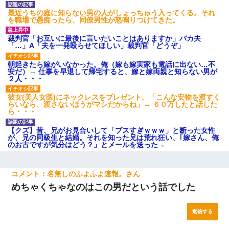
最近うちの庭に知らない男の人がしょっちゅう入ってくる。それ
を職場で愚痴ったら、同僚男性が怒鳴りつけてきた。
裁判官「お互いに最後に言いたいことはありますか」バカ夫
「…」A「夫を一発殴らせてほしい」裁判官「どうぞ」
朝起きたら嫁がいなかった。俺（嫁も嫁実家も電話に出ない…不
安だ）→ 仕事を早退して帰宅すると、嫁と嫁両親と知らない男が
２人・・・
彼女(美人女医)にネックレスをプレゼント。「こんな安物を渡すく
らいなら、渡さないほうがマシだからね」→ ６０万したと話した
ら・・・
【クズ】昔、兄がお見合いして「ブスすぎｗｗｗ」と断った女性
が、兄の同級生と結婚。それを知った兄は荒れ狂い、｢嫁さん、俺
のお古ですが気分はどう？」とメールを送った→
名無しのふよふよ速報。
めちゃくちゃなのはこの男だという話でした
返信する