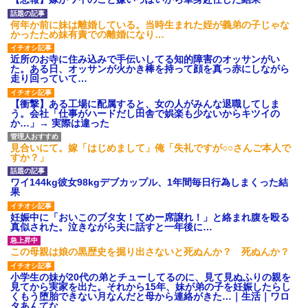
る…」知人「一緒に捕まえよ
画像を貼っていくスレｗｗｗｗ
う」→おとりを仕掛けたら泥奥
【修羅場】父の浮気相手がま
何年か前に妹は離婚している。当時生まれた姪が義弟の子じゃな
がまんまと引っかかり…
さかの男！？私が突き止めた結
かったため妹有責での離婚になり…
養子だと知った10歳の息子か
果ｗｗｗｗ
ら「本当の親に会いたい」と相
今日から業務報告書の「庶
近所のお寺に住み込みで手伝いしてる知的障害のオッサンがい
談された。正直に答えたら夫婦
務」っていう大項目が急に廃止
た。ある日、オッサンが火かき棒を持って顔を真っ赤にしながら
関係が急変して…
されたんだけど意味不明すぎる
走り回っていて…
「2年間、たぶん1日4回は握っ
社会人1年目の時、下の階に住
てた」ラスベガスで買った3,000
んでる40代半ばくらいの独身女
【衝撃】ある工場に配属すると、女の人がみんな退職してしま
円のキーホルダーを調べたら
性に狙われかけた
う。会社「仕事がハードだし田舎で娯楽も少ないからキツイの
ハードオフに売っていた4万
か…」→ 実際は違った
主な税金の成り立ちを調べて
4000円のフィギュアがヤバすぎ
みたよ
るｗｗｗｗｗｗ「こんな高い
の？ｗｗ」「逆に超安い」
見合いにて。嫁「はじめまして」俺「失礼ですが○○さんご本人で
すか？」
私「ちょっと、人の家の金庫
触らないでよ！」キチママ『そ
こに金庫があったから、開けて
ワイ144kg彼女98kgデブカップル、1年間毎日行為しまくった結
みようとしただけ☆』義兄「泥
果
は出てけ！二度と来るな！」結
果・・・
妊娠中に「おいこのブタ女！てめー席譲れ！」と絡まれ腹を殴る
私「初めて飲む味だけどなん
真似された。泣きながら夫に話すと一年後に…
のお茶？」彼「ちっ！」私「」
【GIF】JSのカンチョーワロ
この母親は娘の黒歴史を掘り出さないと死ぬんか？ 死ぬんか？
タ
後続車にクラクションを鳴ら
小学生の妹が20代の弟とチューしてるのに、見て見ぬふりの親を
され彼氏が逆切れ。「何クラク
見てから実家を出た。それから15年、妹が弟の子を妊娠したらし
ション鳴らしてんだ！降りてこ
くもう堕胎できない月なんだと母から連絡がきた…｜生活｜ワロ
いよ！」と怒鳴りだし...
タあんてな