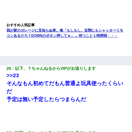
「…」
【衝撃】婚約者「兄と結婚はするけど嫁入りするわけじゃない。
お互い干渉はしないようにしましょう」→ その後に結納金の話を
したので、母が・・・
我が家のガレージに見知らぬ車。俺「もしもし、玄関にもシャッターリモ
コンあるだろ？DOWNのボタン押してｗ」→ 待つこと１時間弱・・・
ミスした新人(
)に冗談で「行為させてくれたら許してあげる」
って言ったら・・・
【不幸な結婚式】新郎親族「ブスのくせにドレスなんか着ちゃっ
てさ～ほんと恥ずかしいわよね～（大声」新郎両親「！！！（土
下座」→ 結果・・・
26
以下、？ちゃんねるからVIPがお送りします
>>23
そんなもん初めてだもん普通よ玩具使ったくらい
だ
予定は無い予定したらつまらんだ