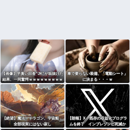
【画像】芋臭い田舎”JK”が垢抜けた
車で要らない装備、「電動シート」
結果、一同驚愕ｗｗｗｗｗｗｗｗｗ
に決まる・・・ｗ
ｗｗｗ
【絶望】魔法、ドラゴン、宇宙船←
【朗報】X、既存の収益化プログラ
全部現実にはない寂し
ムを終了 インプレゾンビ死滅か
さ・・・・・・・・・