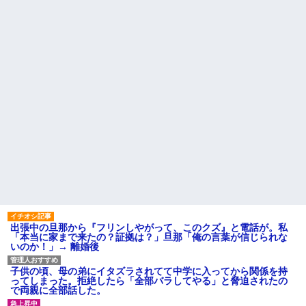
【衝撃】葬儀屋「火葬プラン
職場で電話を取った新入社員
はどうなさいますか？」ワイ喪
の女子がヒワイなことを言われ
主「直葬で(即答)」→結果ァw w
てショックを受けたことがあっ
w w w w w w w w
た
【朗報】寺田心、週6ジム通い
既婚女性が夫に夕飯も用意せ
で体重62kg→82kgに
ず週２で遊びに行くって多いか
wwwwwwww
な？遅くても21時には帰宅して
【画像】このLINEでなんで女
るんだけど
が怒ってるのか分かんない奴は
主な税金の成り立ちを調べて
モテない奴確定らしい←お前ら
みたよ
は勿論わかるよ
な？？？？？？？
妹と差をつけて育てられた。
妹「家も土地も、財産はすべて
私が継ぐ。相続は放棄して」母
「うんうん」私「わかった」 →
数年後、復讐のチャンスがや...
ハードオフに売っていた4万
4000円のフィギュアがヤバすぎ
るｗｗｗｗｗｗ「こんな高い
の？ｗｗ」「逆に超安い」
出張中の旦那から『フリンしやがって、このクズ』と電話が。私
私「ちょっと、人の家の金庫
「本当に家まで来たの？証拠は？」旦那「俺の言葉が信じられな
触らないでよ！」キチママ『そ
いのか！」→ 離婚後
こに金庫があったから、開けて
みようとしただけ☆』義兄「泥
は出てけ！二度と来るな！」結
子供の頃、母の弟にイタズラされてて中学に入ってから関係を持
果・・・
ってしまった。拒絶したら「全部バラしてやる」と脅迫されたの
私「初めて飲む味だけどなん
で両親に全部話した。
のお茶？」彼「ちっ！」私「」