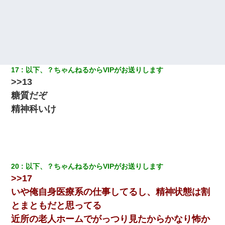
くもう堕胎できない月なんだと母から連絡がきた…｜生活｜ワロ
タあんてな
ケーキバイキングにいた単独の50くらいのオッサン、強烈だっ
た。
童貞俺、宅飲みした女友達2人を家に泊めた結果ｗｗｗｗｗｗ
17
以下、？ちゃんねるからVIPがお送りします
>>13
糖質だぞ
裁判官「お互いに最後に言いたいことはありますか」バカ夫
「…」A「夫を一発殴らせてほしい」裁判官「どうぞ」
精神科いけ
転職先が決まったので退職の意思を伝えたら。上司「無責任」
「簡単には辞めさせない」私（どうせ辞めるし…）→ 思いっきり
反論をしてみた
20
以下、？ちゃんねるからVIPがお送りします
【修羅場】彼女親「カスな家柄のヤツなんかと家族になるのはご
めんだ」俺「じゃあ別れます…」→ 彼女「なんで言い返してくれ
>>17
なかったの？（泣」
いや俺自身医療系の仕事してるし、精神状態は割
とまともだと思ってる
ワイアラサー主婦、昨晩久しぶりに夫と致した結果ｗｗｗｗｗ
近所の老人ホームでがっつり見たからかなり怖か