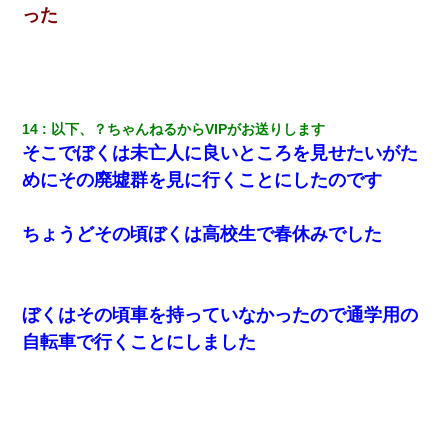
った
妊娠中に「おいこのブタ女！てめー席譲れ！」と絡まれ腹を殴る
真似された。泣きながら夫に話すと一年後に…
我が家のガレージに見知らぬ車。俺「もしもし、玄関にもシャッ
ターリモコンあるだろ？DOWNのボタン押してｗ」→ 待つこと１
時間弱・・・
14
以下、？ちゃんねるからVIPがお送りします
そこでぼくは未亡人に良いところを見せたいがた
出張中の旦那から『フリンしやがって、このクズ』と電話が。私
めにその廃墟群を見に行くことにしたのです
「本当に家まで来たの？証拠は？」旦那「俺の言葉が信じられな
いのか！」→ 離婚後
ちょうどその頃ぼくは高校生で春休みでした
【報告者がキチ】嫁「妊娠した」俺『それじゃあ皆に祝ってもら
おう』友人達を家に連れ帰ってホームパーティー→俺『皆に祝え
てもらえて良かったな！』→
ぼくはその頃車を持っていなかったので通学用の
朝起きたら嫁がいなかった。俺（嫁も嫁実家も電話に出ない…不
自転車で行くことにしました
安だ）→ 仕事を早退して帰宅すると、嫁と嫁両親と知らない男が
２人・・・
ＤＮＡ検査『血縁関係０％』旦那「やっぱり托卵だったんだ…」
嫁「本当に身に覚えがない」「なにかの間違いだ！取り違え
だ！」→ 嫁「あっ」