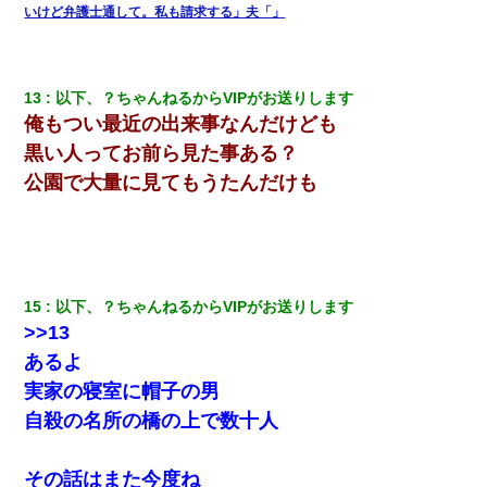
スマホを与えられて、中学卒業する頃にはすっかり女叩きに洗脳
いけど弁護士通して。私も請求する」夫「」
された弟が、大学進学のために一人暮らししたいと言い出した。
9月に付き合い始めたけどこの、この人と結婚はないわと判断して
別れた。その元彼が交通事故で重体になっているらしく…
13
以下、？ちゃんねるからVIPがお送りします
俺もつい最近の出来事なんだけども
【衝撃】嫁父の会社に勤続１０年、手取り１４万 → 俺「２２万も
黒い人ってお前ら見た事ある？
らえる会社から誘われた。転職したい」義父「クビ！（激怒」嫁
「離婚！（激怒」
公園で大量に見てもうたんだけも
日曜日、会社の窓を見ると同僚の姿。俺（あれ？ディズニーシー
じゃ？）→俺電話「今何してんの？」同僚「シーで並んでるこ
と！」俺「会社にいない？」→次の瞬間、すごい鳥肌が立った
15
以下、？ちゃんねるからVIPがお送りします
【唖然】帰宅したら旦那のスポーツカーが消えていた。警察『目
>>13
立つし、すぐ見つかるかもしれません』→ 数時間後・・警察『××
さんご存じですか？』
あるよ
実家の寝室に帽子の男
上司「何なの、この書類！！」私「あの‥」上司「今は私が話し
自殺の名所の橋の上で数十人
てるの！」私「ですから」上司「黙って聞きなさい！」私「それ
は」上司「言い訳しない！」→結果ｗｗｗｗｗ
その話はまた今度ね