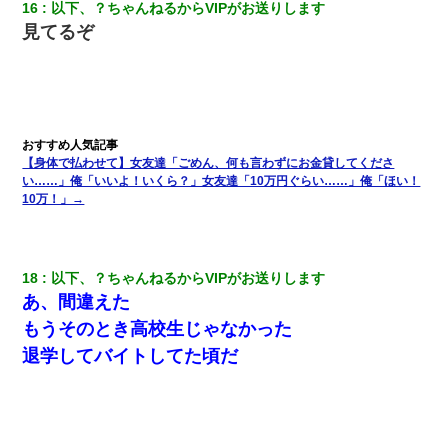
16
以下、？ちゃんねるからVIPがお送りします
見てるぞ
テレワーク上司「会議中はカメラ付けろ！」女社員「え、事前連
絡無しは無理」上司「いいから付けろ！」→
彼にプロポーズされたんだけど、実は資産家だと知って婚約破棄
した。B子「A男くんと別れたって本当？私が付き合ってもい
い？」
【身体で払わせて】女友達「ごめん、何も言わずにお金貸してくださ
い……」俺「いいよ！いくら？」女友達「10万円ぐらい……」俺「ほい！
男だけどリベンジポノレノの被害者になって未だに人生が立ち直
10万！」→
せない
【復讐】義兄嫁「生活費、足りない分を貸してほしい」私「貸す
わけないでしょｗｗｗｗ」→ 理由を話したら泣き出して・・私
18
以下、？ちゃんねるからVIPがお送りします
（あまりにも希望通り）
あ、間違えた
もうそのとき高校生じゃなかった
【衝撃】女友達から行為中に告白されてOKした結果
退学してバイトしてた頃だ
妻「ずっと好きだった人と一緒になりたいから、わかれてくださ
い」→離婚後、娘と実家で生活してると…