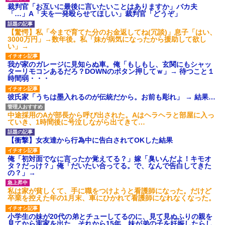
【GIF】JSのカンチョーワロ
裁判官「お互いに最後に言いたいことはありますか」バカ夫
タ
「…」A「夫を一発殴らせてほしい」裁判官「どうぞ」
後続車にクラクションを鳴ら
され彼氏が逆切れ。「何クラク
【驚愕】私「今まで育てた分のお金返してね(冗談)」息子「はい、
ション鳴らしてんだ！降りてこ
3000万円」→数年後。私「妹が病気になったから援助して欲し
いよ！」と怒鳴りだし...
い」→
【衝撃】報酬100万円超の治験
募集がこちらｗｗｗｗｗ(※画像
我が家のガレージに見知らぬ車。俺「もしもし、玄関にもシャッ
あり)
ターリモコンあるだろ？DOWNのボタン押してｗ」→ 待つこと１
時間弱・・・
【ネット騒然】惨殺されたタ
ワマン頂き女子のこの動画、す
げえええええｗｗｗｗｗｗｗｗ
彼氏家「うちは墨入れるのが伝統だから。お前も彫れ」 → 結果…
ｗｗｗ
【愕然】白のクラウン俺氏、
中途採用のAが部長から呼び出された。Aはヘラヘラと部屋に入っ
高速道路左車線を制限速度で走
ていき、1時間後に号泣しながら出てきて…
った結果wwwwwwwwwwww
百年の恋12-899 食べた量を
【衝撃】女友達から行為中に告白されてOKした結果
張り合ってくる
【悲報】佐藤輝明・・・２軍
俺「初対面でなに言ったか覚えてる？」嫁「臭いんだよ！キモオ
でも盛大にやらかす←あまり悲
タ？だっけ？」俺「だいたい合ってる。で、なんで告白してきた
しませないでくれ
の？」→
私は家が貧しくて、手に職をつけようと看護師になった。だけど
卒業を控えた年の1月末、車にひかれて看護師になれなくなった。
小学生の妹が20代の弟とチューしてるのに、見て見ぬふりの親を
見てから実家を出た。それから15年、妹が弟の子を妊娠したらし