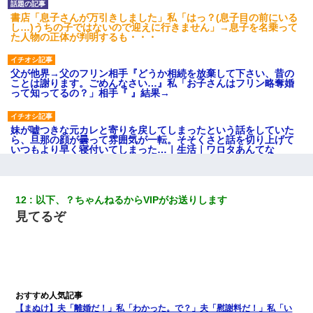
書店「息子さんが万引きしました」私「はっ？(息子目の前にいる
し…)うちの子ではないので迎えに行きません」→息子を名乗って
た人物の正体が判明するも・・・
父が他界→父のフリン相手『どうか相続を放棄して下さい、昔の
ことは謝ります。ごめんなさい…』私「お子さんはフリン略奪婚
って知ってるの？」相手『 』結果→
妹が嘘つきな元カレと寄りを戻してしまったという話をしていた
ら、旦那の顔が曇って雰囲気が一転。そそくさと話を切り上げて
いつもより早く寝付いてしまった…｜生活｜ワロタあんてな
嫁に不倫されたから嫁と不倫相手に1000万の慰謝料請求した
12
以下、？ちゃんねるからVIPがお送りします
見てるぞ
【戦争】不妊の俺嫁に弟嫁が2日間4歳児を託児 俺嫁はそこまで気
にしてなかったが、あまりにも子供が俺嫁に懐くので最後らへん
顔引きつってた → そして弟嫁が迎えに来た翌日…
妻が亡くなったんだけど正直ガチで嬉しい
【まぬけ】夫「離婚だ！」私「わかった。で？」夫「慰謝料だ！」私「い