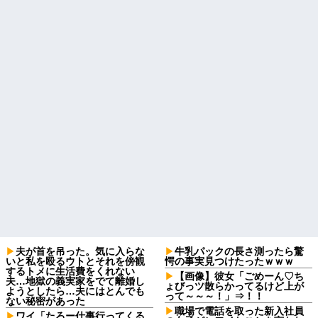
夫が首を吊った。気に入らな
牛乳パックの長さ測ったら驚
いと私を殴るウトとそれを傍観
愕の事実見つけたったｗｗｗ
するトメに生活費をくれない
【画像】彼女「ごめーん♡ち
夫…地獄の義実家をでて離婚し
ょびっツ散らかってるけど上が
ようとしたら…夫にはとんでも
って～～～！」⇒！！
ない秘密があった
職場で電話を取った新入社員
ワイ「たろー仕事行ってくる