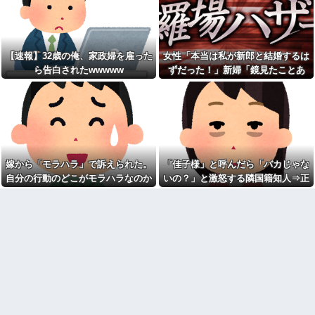
り長いみたい」と言ったら…
【画像】速水もこみちが新オ
ープンしたカフェ、サンドイッ
私「私と結婚して幸せ？」旦
チ1つ3000円
那「お前もそう思うだろ？」→
wwwwwwwwwwwwwwwwww
その返事が忘れられず、後日ま
wwwwwwww他
さかの展開に…
【速報】32歳の俺、家政婦を雇った
女性「本当は私が新郎と結婚するは
宅配のにーちゃんが米を配達
私「映画代、5000円出すね」
してくれたら、さっきから外で
ら告白されたwwwww
ずだった！」新婦「鏡見たことあ
彼「はい、お釣り」→受け取っ
話し声が…？「おすそ分けなら
た金額を見て、デート中の違和
る？」→披露宴が一瞬で騒然となっ
五キロで良いんだけどなぁ」私
感に気づいてしまい…
(一体誰だよ?!)→夜、友人と飲ん
て…
憲法9条の内容をめぐって同級
でいたらピンポーン→結果
生と大揉め。誰かが意義を申し
なんなのよ！！！すごいわ掃
立てると「憲法に逆らうなやハ
除！！！！
ンザイ者www」とかほざき...
【ネット史】「鏡の中のアク
【しまった…】 コトメに追い
トレス事件」夫は正しかったの
出されたトメと二世帯住宅を建
嫁から「モラハラ」で訴えられた。
「佳子様」と呼んだら「バカじゃな
に、なぜ喧嘩は終わらなかった
て、「２F(夫婦のエリア)には絶
のか
自分の行動のどこがモラハラなのか
いの？」と激怒する隣国籍知人⇒正
対に上がらない」という約束を
したが、早速破って2Fに上が...
【胸糞】「食に執着がない」
わからないから教えてほしい
論で返したら大炎上w
自称するクチャラー義母の汚い
ATMで俺が暗証番号を入力し
食べ方に限界
終わった瞬間に、後ろに並んで
いた外国人風の女がこちらに荷
クソ男「専業主婦は昼間寝て
物をばらまきやがった。俺（う
られていいよなぁ。俺なんか忙
っぜぇ。引き落としキャンセル...
しくて寝る暇ねーもん。どうせ
暇でしょ？俺のＤＶＤコピっと
チー牛「デブの事豚丼って呼
いてよ」
ぼうぜ！」←これが流行らなか
った理由
【驚愕】養育費を払い続けた
結果…元妻の裏切りが判
【悲報】「美人すぎる県警本
明！！！その理由がこれｗｗｗ
部長」失職ｗｗｗｗｗｗｗｗｗ
ｗ