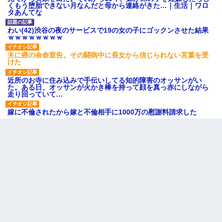
くもう堕胎できない月なんだと母から連絡がきた…｜生活｜ワロ
タあんてな
わい(42)渋谷の夜のサービスで19の女の子にゴックンさせた結果
ｗｗｗｗｗｗｗｗ
夫に癌の余命宣告。その闘病中に長女から信じられない言葉を受
けた
近所のお寺に住み込みで手伝いしてる知的障害のオッサンがい
た。ある日、オッサンが火かき棒を持って顔を真っ赤にしながら
走り回っていて…
嫁に不倫されたから嫁と不倫相手に1000万の慰謝料請求した