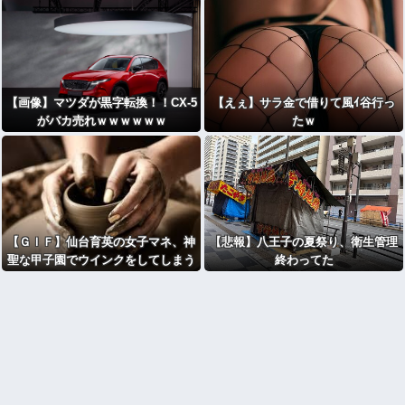
【画像】マツダが黒字転換！！CX-5
【えぇ】サラ金で借りて風ｲ谷行っ
がバカ売れｗｗｗｗｗｗ
たｗ
【ＧＩＦ】仙台育英の女子マネ、神
【悲報】八王子の夏祭り、衛生管理
聖な甲子園でウインクをしてしまう
終わってた
ｗｗｗ