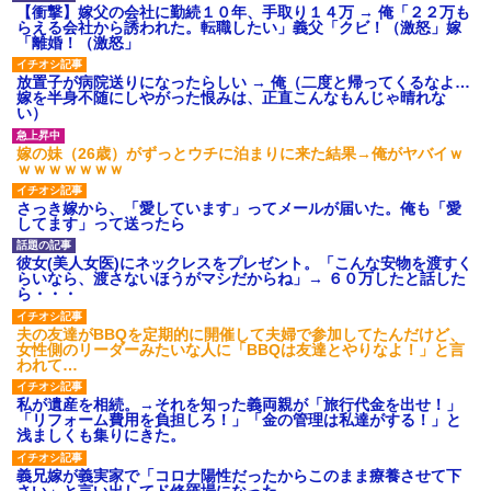
【衝撃】嫁父の会社に勤続１０年、手取り１４万 → 俺「２２万も
らえる会社から誘われた。転職したい」義父「クビ！（激怒」嫁
「離婚！（激怒」
放置子が病院送りになったらしい → 俺（二度と帰ってくるなよ…
嫁を半身不随にしやがった恨みは、正直こんなもんじゃ晴れな
い）
嫁の妹（26歳）がずっとウチに泊まりに来た結果→俺がヤバイｗ
ｗｗｗｗｗｗｗ
さっき嫁から、「愛しています」ってメールが届いた。俺も「愛
してます」って送ったら
彼女(美人女医)にネックレスをプレゼント。「こんな安物を渡すく
らいなら、渡さないほうがマシだからね」→ ６０万したと話した
ら・・・
夫の友達がBBQを定期的に開催して夫婦で参加してたんだけど、
女性側のリーダーみたいな人に「BBQは友達とやりなよ！」と言
われて…
私が遺産を相続。→それを知った義両親が「旅行代金を出せ！」
「リフォーム費用を負担しろ！」「金の管理は私達がする！」と
浅ましくも集りにきた。
義兄嫁が義実家で「コロナ陽性だったからこのまま療養させて下
さい」と言い出してド修羅場になった