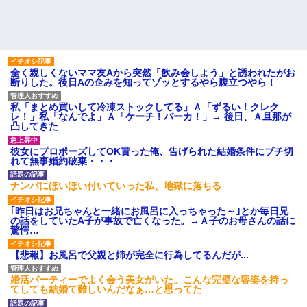
全く親しくないママ友Aから突然「飲み会しよう」と誘われたがお
断りした。後日Aの企みを知ってゾッとするやら腹立つやら！
私「まとめ買いして冷凍ストックしてる」Ａ「ずるい！クレク
レ！」私「なんでよ」Ａ「ケーチ！バーカ！」→ 後日、Ａ旦那が
凸してきた
彼女にプロポーズしてOK貰った俺、告げられた結婚条件にブチ切
れて無事婚約破棄・・・
ナンパにほいほい付いていった私、地獄に落ちる
｢昨日はお兄ちゃんと一緒にお風呂に入っちゃった～｣とか毎日兄
の話をしていたA子が事故で亡くなった。→Ａ子のお母さんの話に
驚愕…
【悲報】お風呂で父親と姉が完全に行為してるんだが...
婚活パーティーでよく会う美女がいた。こんな完璧な容姿を持っ
てしても結婚て難しいんだなぁ…と思ってた