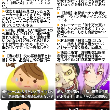
の女子がヒワイなことを言われ
ね！（飼い犬）」犬「…？（ぷ
てショックを受けたことがあっ
い」
た
彼女と紫陽花見に行ったらス
【訃報】名探偵コナン声優が
ニーカーを履いてきてた。普通
死去 → 今トンデモナイことにな
かわいいぺたんこ靴とかじゃな
ってる・・・
いの？コーヒーや手作り菓子も
持ってこないしさぁ…
クレーマーに「何十万の買い
物をしたと思ってるの！？」と
2/6私、結婚したい職業NO.1の
怒鳴られた。しかし合計は9217
公務員なんですけど、嫁が子供
円で…
連れて家出した。全く理由は思
いつかないけど強いてあげると
村上宗隆「雑音は気にしな
すれば母のせいかもしれない。
い」 批判も評価も響かない？
嫁のせいでアトピー悪化しそう
メジャーで貫く揺るがぬ信念
→
西武に激震 渡部聖弥は眼窩
【裏の顔】 父の再婚相手と仲
底骨折で出場選手登録抹消へ…
良しな私→ある日、私の帰宅に
左ほお付近に打球直撃で途中交
気付かない再婚相手「血繋がっ
代
てないのに大学費用出さなきゃ
週1エステ＆週3パーソナルジ
いけないの腹立つわ…姑だった
ム通いの美意識過剰な先輩「こ
ら先に亡くなるのに笑」私
れって普通だよね？」→私「真
「…」
似できません…」の不毛なやり
友達は料理を一口二口食べて
取りに疲れ果てた・・・
は他の料理に行く。「料理の味
【旦那の反応がコレ】夫の女
にすぐ飽きて同じ物をずっと食
友達との闇交際が発覚？！その
母がホームに入りたいと言ってるの
老人「席を譲れ！」私「障害者手帳
べていると辛い」らしい
恐ろしい内容が…ｗｗｗｗ
に、弟夫婦が母の預金は使わないで
があります」老人「そんなの関係な
義母が「髪の毛ばかり落ちて
嫁から連れ子の息子への愛が
いる」と言うのでベリーショー
と言ってきた。我が弟ながら情けな
い！」→暴言を浴びせられた直後、
足りないから離婚を考えてると
トにした。その後の掃除で出た
言われた
くて溜息が出る
周囲が動き出して…
長い毛を見て「あら、私の毛よ