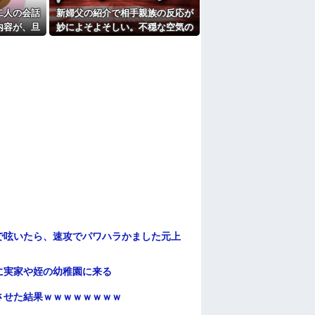
たよ
二人の会話
新婦父の紹介で相手親族の反応が
内容が、旦
妙によそよそしい。不穏な空気の
上げのDV
まま始まった結婚式で、まさかの
事実が明らかに…
で呟いたら、速攻でパワハラかました元上
に実家や姪の幼稚園に来る
ンさせた結果ｗｗｗｗｗｗｗｗ