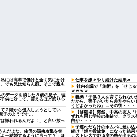
。私には高卒で働けと全く気にかけ
仕事を嫌々やり続けた結果w
た。でも兄は知らん顔。そこで親も
社内会議で「施術」を「せじゅ
ｗｗｗｗ
ームのデータを消した８歳の息子。理
義弟「子供３人を育てられない
が子供に対して、震えるほど怒り心
だから。実子がいたら差別やらい
うどよかったね」→その後・・・
って２階から侵入しようとしてい
【修羅場】突然、中高の友人「H
ら親子のようです…
ずれも同じ学校の生徒で、クラス委
前は嫌われるんだよ！」と言い放っ
由が・・・
子連れだらけのホムパに迷い込
言うんだよな。俺母の孫梅攻撃を笑
続け「焼き役放免」になった結果
んよー結婚するように言って？」ほ
←ストレスで37.5度の熱が出る