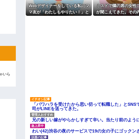
だから、頭金貸して欲しい」…は
主な税金の成り立ちを調べてみ
Webデザイナーをしている私にマ
ミスドで隣の席の女性
ィギュアがヤバすぎるｗｗｗｗｗｗ
マ友が「わたしもやりたい！」と
が聞こえてきた。その
言い出した。ホームページつくれ
那と離婚したくてでっち
よ！」キチママ『そこに金庫があっ
るのかと聞いたところ...
証拠を...
「泥は出てけ！二度と来るな！」結
彼「ちっ！」私「」
逆切れ。「何クラクション鳴らして
らｗｗｗｗｗ(※画像あり)
女子のこの動画、すげえええええｗ
ゃいら
車線を制限速度で走った結果
くる
やらかす←あまり悲しませないでく
「パワハラを受けたから思い切って転職した」とSNS
司がLINEを送ってきた。
兄の新しい嫁がやらかしすぎて辛い。当たり前のよう
わい(42)渋谷の夜のサービスで19の女の子にゴック