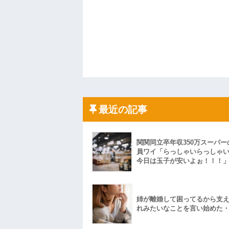
最近の記事
関関同立卒年収350万スーパー
員ワイ「らっしゃいらっしゃ
今日は玉子が安いよぉ！！！
姉が離婚して困ってるから支
れみたいなことを言い始めた