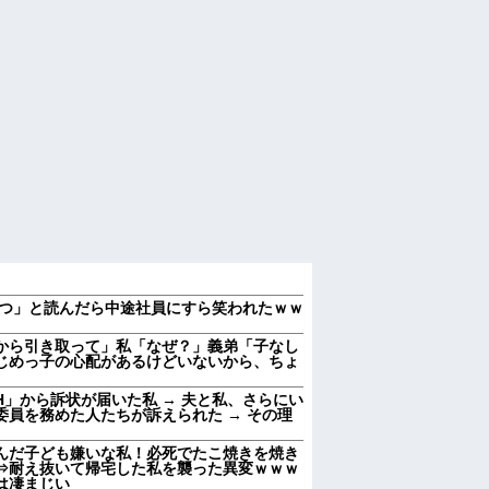
つ」と読んだら中途社員にすら笑われたｗｗ
から引き取って」私「なぜ？」義弟「子なし
じめっ子の心配があるけどいないから、ちょ
」から訴状が届いた私 → 夫と私、さらにい
員を務めた人たちが訴えられた → その理
んだ子ども嫌いな私！必死でたこ焼きを焼き
⇒耐え抜いて帰宅した私を襲った異変ｗｗｗ
のは凄まじい