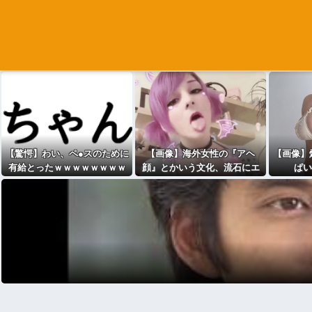
【驚愕】わい、ペ●スのために
【画像】海外女性の『アヘ
【画像】
有給とったｗｗｗｗｗｗｗｗ
顔』とかいう文化、流石にエ
ぱい
ｗｗｗwwww
ッチすぎるｗｗｗwｗｗｗｗｗ
ｗｗｗ