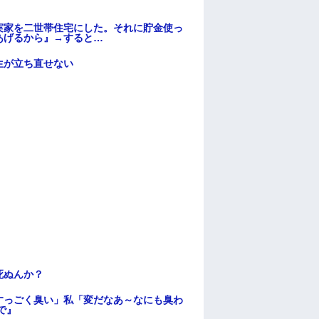
）
実家を二世帯住宅にした。それに貯金使っ
あげるから』→すると…
生が立ち直せない
死ぬんか？
すっごく臭い」私「変だなあ～なにも臭わ
で』