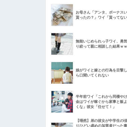
お母さん「アンタ、ボーナス
貰ったの？」ワイ「貰ってな
無能いじめられっ子ワイ、勇
り絞って親に相談した結果ｗ
娘がワイと嫁との行為を目撃
ら口聞いてくれない
半年前ワイ「これから同棲や
金はワイが稼ぐから家事と飯
くな」彼女「任せて！」
【唖然】弟の彼女が中学生の
りひどい虐めの加害者だった