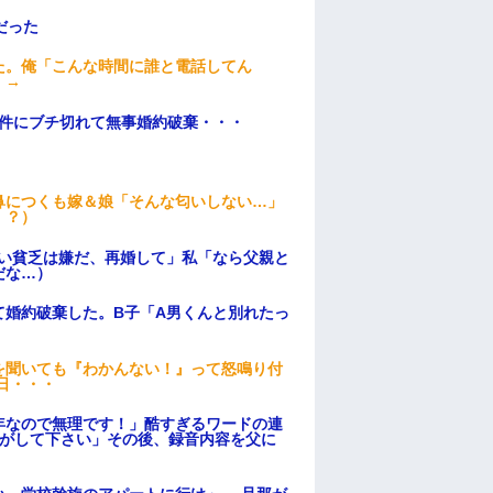
だった
た。俺「こんな時間に誰と電話してん
）→
条件にブチ切れて無事婚約破棄・・・
鼻につくも嫁＆娘「そんな匂いしない…」
！？）
ない貧乏は嫌だ、再婚して」私「なら父親と
だな…）
て婚約破棄した。B子「A男くんと別れたっ
を聞いても『わかんない！』って怒鳴り付
日・・・
年なので無理です！」酷すぎるワードの連
逃がして下さい」その後、録音内容を父に