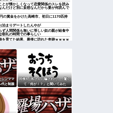
ことが懐かしくなって恋愛関係のスレを読み
なんだけど別に妄想なんだから妻が何読んで
0円の賞金をかけた高崎市、初日に1170匹持
お泊まりデートしたんやが
らず人間関係も無いに等しい奴の親が給食中
は朝礼の時間での事らしい
娘を育てた結果、最後に訪れた奇跡ｗｗｗｗ
いなあ。買いに行くか」店員「ほいっ見積も
」←お前らもそう思うよな？？？？？他
通に見えるｗ」友人Aの障害児の写真を勝手
返そうと思う」私「その決断は立派です
って…
ん。でも条件があるの」→その一言で思わぬ
たシンママ
同僚A「私さんに騙された」→驚い
キウイ皮ごと入れよ。これ美容にいいんだよ
ル代と制服
て「何が！？」と聞いてみた
にしないおばさんのせいで無くなった
その裏事情
弁当。豚ロースの塩こうじ＆ガーリック焼き
ことに…
に「礼服はどこにあるの」とか「墓の場所が
くるの？もう他人なのに図々しすぎませんか
チで怖い話を教えてくれ