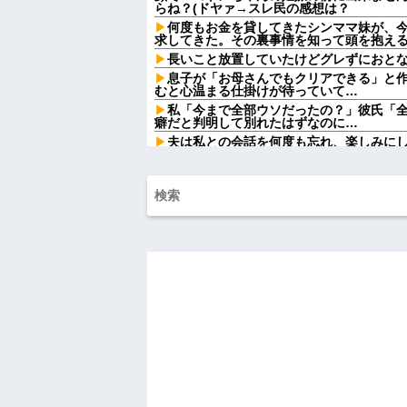
らね？(ドヤァ→スレ民の感想は？
何度もお金を貸してきたシンママ妹が、
求してきた。その裏事情を知って頭を抱え
長いこと放置していたけどグレずにおと
息子が「お母さんでもクリアできる」と
むと心温まる仕掛けが待っていて…
私「今まで全部ウソだったの？」彼氏「
癖だと判明して別れたはずなのに…
夫は私との会話を何度も忘れ、楽しみに
た。その積み重ねが限界を迎えて…
【悲報】31歳女性「リボ払いが10年たって
w w w
【画像】男が「ガチでどうでもいい」女
言えば『コレ』w w w w w w w w w w
【画像】アナウンサー「え、私がスピー
着るんですか…？ﾑﾁｨ！！」←これはお前らに刺さ
【衝撃画像】ババアがジジイにチェーン
w w w w w w w w w
【悲報】女「丸亀製麺美味しかったね」
2380円になりまーす」→その後『こう』
な？？？？？？？？
【凄すぎる】 力士の嫁に美人が多い理由
お腹の子をタヒ産した時。義妹「全部あ
ってるの！」→義妹の暴言に義母が激怒し
私母が他界した。その直後、義弟嫁から