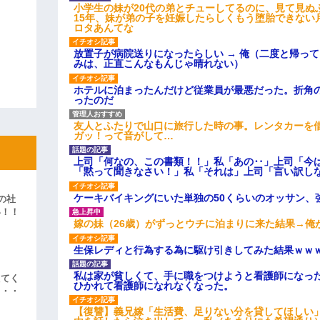
小学生の妹が20代の弟とチューしてるのに、見て見ぬ
15年、妹が弟の子を妊娠したらしくもう堕胎できない
ロタあんてな
放置子が病院送りになったらしい → 俺（二度と帰っ
みは、正直こんなもんじゃ晴れない）
ホテルに泊まったんだけど従業員が最悪だった。折角
ったのだ
友人とふたりで山口に旅行した時の事。レンタカーを
ガッ！って音がして…
上司「何なの、この書類！！」私「あの‥」上司「今
「黙って聞きなさい！」私「それは」上司「言い訳し
ケーキバイキングにいた単独の50くらいのオッサン、
の社
い！！
嫁の妹（26歳）がずっとウチに泊まりに来た結果→俺
」
生保レディと行為する為に駆け引きしてみた結果ｗｗ
私は家が貧しくて、手に職をつけようと看護師になっ
えてく
ひかれて看護師になれなくなった。
・・・
【復讐】義兄嫁「生活費、足りない分を貸してほしい」