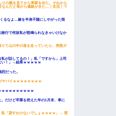
ふりの親を見てから実家を出た。それから
月なんだと母から連絡がきた…｜生活｜ワ
てくるなよ…嫁を半身不随にしやがった恨
の旅行で何故私が怒鳴られなきゃいけなか
借りて山の中の道を走っていたら、突然ガ
は私が話してるの！」私「ですから」上司
ない！」→結果ｗｗｗｗｗ
強烈だった。
がヤバイｗｗｗｗｗｗｗｗ
ｗｗｗｗｗｗｗｗｗｗ
た。だけど卒業を控えた年の1月末、車に
私「貸すわけないでしょｗｗｗｗ」→ 理