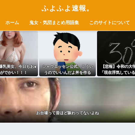
ふよふよ速報。
ホーム
鬼女・気団まとめ用語集
このサイトについて
爆乳美女、今日もお●
シャウエッセン公式、こうい
【悲報】令和の大学
がでかい！！！
うのでいいんだよ丼を作る
「現在浮気してい
は当たり前
お台場って昔ほど賑わってないよね