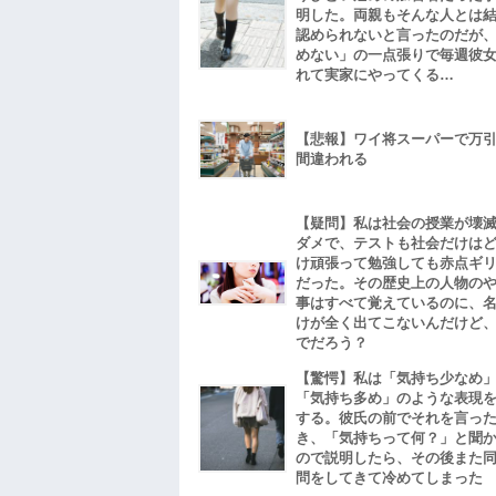
明した。両親もそんな人とは
認められないと言ったのだが
めない」の一点張りで毎週彼
れて実家にやってくる…
【悲報】ワイ将スーパーで万
間違われる
【疑問】私は社会の授業が壊
ダメで、テストも社会だけは
け頑張って勉強しても赤点ギ
だった。その歴史上の人物の
事はすべて覚えているのに、
けが全く出てこないんだけど
でだろう？
【驚愕】私は「気持ち少なめ
「気持ち多め」のような表現
する。彼氏の前でそれを言っ
き、「気持ちって何？」と聞
ので説明したら、その後また
問をしてきて冷めてしまった