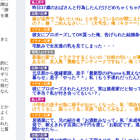
結婚は
昨日37歳のおばさんと行為したんだけどめちゃくちゃ
、「諦
女を連
嫁が涙声で『会いたいね』とか言っているのが聞こえ
の？」嫁「ごめんなさい…！（大号泣」俺（キターー
彼女にプロポーズしてOK貰った俺、告げられた結婚
引きと
宅飲みで女友達の乳を見てしまった・・・
新築の家で。クラクラするくらいの「白粉の匂い」が
ある日、友人奥「素敵なアンティークですね！」俺（
滅的に
どれだ
元旦那から復縁要請。息子「最新型のiPhoneも買え
リギリ
暮らせ」息子「やった＾＾」私（もう手遅れだったん
やった
名前だ
彼にプロポーズされたんだけど、実は資産家だと知っ
、なん
て本当？私が付き合ってもいい？」
小学生の息子が急に様子がおかしくなった。私「理由
」とか
けてくるし、困っってる」旦那「話してみるよ」→ 後
をよく
たと
居酒屋にて。兄の紹介者「お酒飲みなって」私「未成
かれた
発で、耐えきれず店員に5千円を渡し「お勘定です。
聞かせたら...
同じ質