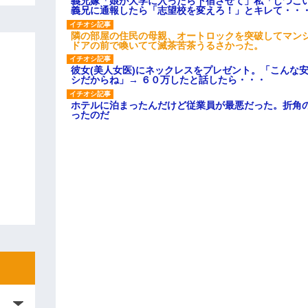
義兄嫁「娘が大学に入ったら下宿させて」私「しつこい
義兄に通報したら「志望校を変えろ！」とキレて・・
隣の部屋の住民の母親、オートロックを突破してマン
ドアの前で喚いてて滅茶苦茶うるさかった。
彼女(美人女医)にネックレスをプレゼント。「こんな
シだからね」→ ６０万したと話したら・・・
ホテルに泊まったんだけど従業員が最悪だった。折角
ったのだ