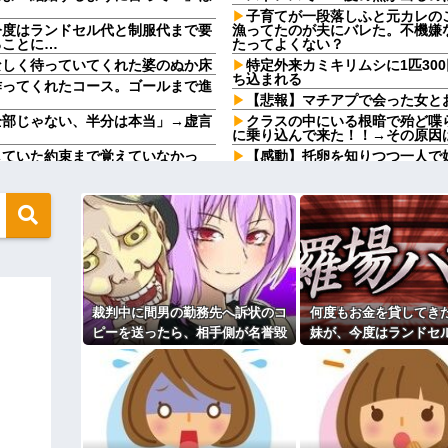
子育てが一段落しふと元カレの
今度はランドセル代と制服代まで要
漁ってたのが夫にバレた。不機嫌
ることに…
たってよくない？
なしく待っていてくれた婆のぬか床
特定外来カミキリムシに1匹30
ち込まれる
作ってくれたコース。ゴールまで進
【悲報】マチアプで会った女と
全部じゃない、半分は本当」→虚言
クラスの中にいる根暗で殆ど喋
に乗り込んで来た！！→その原因
していた約束まで覚えていなかっ
【感動】托卵を知りつつ一人で
【画像】ワイ「アルファードい
も終わりません」←これw w w w
りな！」ワイ「金額おかしくね？
【胸糞】友人B「こうすれば普
の報告ランキング、圧倒的第１位と
に加工した無神経女の悲惨な末路
義父「事故を起こす前に免許を
ドスケートのピチピチユニフォーム
ね…」→義父の一言に胸が熱くな
るやろw w w w w w w w
俺「結婚しよう」彼女「もちろ
ソー！？←一体何があったんやコレ
空気になって…
裁判中に間男の勤務先へ訴状のコ
何度もお金を貸してき
【警告】社会人「スムージーに
俺「また来ようよ」店員「お会計
ね〜」→ 結果…
ピーを送ったら、相手側が名誉毀
妹が、今度はランドセ
なったんだが俺悪くないよ
職場の貸本の習慣が、本を大事
損だと猛反発。裁判官までロを挟
代まで要求してきた。
む事態になって…
今日は大館まげわっぱに詰めた
を知って頭を抱える
→「これ」だったｗｗｗｗｗｗｗ
なんで何年も前に離婚した元嫁
んたのせいでしょ！」トメ「何を言
わからん。案内して」とか聞いて
て…
人体実験や拷問にまつわる、ガ
信じられないメールが。「もう遺産