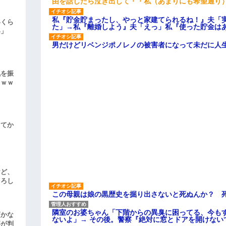
由を話したら泣き出して・・私（あまりにも希望通り
私『貯金貯まったし、やっと家建てられるね！』夫「
いくら
た」→私『離婚しよう』夫「えっ」私『使った貯金は
い」
男だけどリベンジポノレノの被害者になって未だに人
気を振
ｗｗｗ
してか
けど、
よろし
この母親は娘の黒歴史を掘り出さないと死ぬんか？ 
隣室のお婆ちゃん「下階からの異臭に困ってる、今も
頃かな
ないよ」→ その後。警察『絶対に窓とドアを開けない
事が判