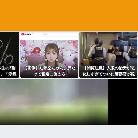
生の3割
【画像】辻希空ちゃん、顔だ
【閲覧注意】大阪の治安が悪
る」「浮気
けで普通に使える
化しすぎてついに警察官が犯
ｗ」
人を銃殺。いよいよアメリカ
みたいになってきたな