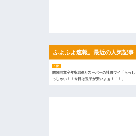
分割済みました？家買いたいけど貯金ゼロ
ぁ？
ハードオフに売っていた4万4000円のフ
「こんな高いの？ｗｗ」「逆に超安い」
私「ちょっと、人の家の金庫触らないで
たから、開けてみようとしただけ☆』義兄
果・・・
私「初めて飲む味だけどなんのお茶？」
【GIF】JSのカンチョーワロタ
後続車にクラクションを鳴らされ彼氏が
ふよふよ速報。最近の人気記事
んだ！降りてこいよ！」と怒鳴りだし...
【衝撃】報酬100万円超の治験募集がこち
【ネット騒然】惨殺されたタワマン頂き
ｗｗｗｗｗｗｗｗｗｗ
関関同立卒年収350万スーパーの社員ワイ「らっし
【愕然】白のクラウン俺氏、高速道路左
っしゃい！！今日は玉子が安いよぉ！！！」
wwwwwwwwwwww
百年の恋12-899 食べた量を張り合って
【悲報】佐藤輝明・・・２軍でも盛大に
れ