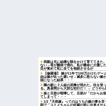
両親は兄に結構な額をかけて育ててきた
ない→母が難病で倒れ、私が懸命に介護し
目が覚めて私に全てを相続させるが
【修羅場】 嫁が11年で100万かけたゲ
由は嫁が叱った腹いせ→滅多に怒らない嫁
頭になった結果・・・
隣の家に２人組の泥棒が現れた。柱を登
る。真昼間から大胆な犯行だ！ → どうや
娘と旦那が喧嘩して、旦那が「だからお
てしまって・・・
1/2『天然嫁』ってのはうちの嫁の事を
顔で「コトメちゃんの妊娠の前に出来ませ