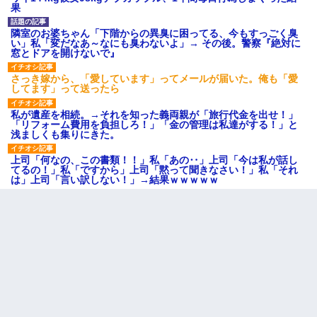
果
隣室のお婆ちゃん「下階からの異臭に困ってる、今もすっごく臭
い」私「変だなあ～なにも臭わないよ」→ その後。警察『絶対に
窓とドアを開けないで』
さっき嫁から、「愛しています」ってメールが届いた。俺も「愛
してます」って送ったら
私が遺産を相続。→それを知った義両親が「旅行代金を出せ！」
「リフォーム費用を負担しろ！」「金の管理は私達がする！」と
浅ましくも集りにきた。
上司「何なの、この書類！！」私「あの‥」上司「今は私が話し
てるの！」私「ですから」上司「黙って聞きなさい！」私「それ
は」上司「言い訳しない！」→結果ｗｗｗｗｗ