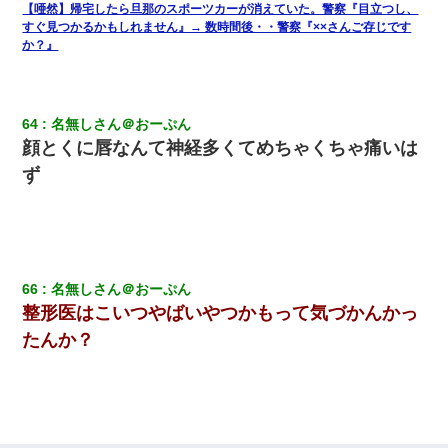
【唖然】帰宅したら旦那のスポーツカーが消えていた。警察『目立つし、
すぐ見つかるかもしれません』→ 数時間後・・警察『××さんご存じです
か？』
64
名無しさん＠おーぷん
顔とくに唇なんて神経多くてめちゃくちゃ痛いは
ず
66
名無しさん＠おーぷん
整形医はこいつやばいやつかもって気づかんかっ
たんか？