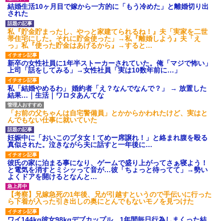
後続車にクラクションを鳴ら
結婚生活10ヶ月目で嫁から一方的に「もう冷めた」と離婚切り出
され彼氏が逆切れ。「何クラク
された
ション鳴らしてんだ！降りてこ
いよ！」と怒鳴りだし...
私『貯金貯まったし、やっと家建てられるね！』夫「実家を二世
【衝撃】報酬100万円超の治験
帯住宅にした。それに貯金使った」→私『離婚しよう』夫「え
募集がこちらｗｗｗｗｗ(※画像
っ」私『使った貯金はあげるから』→すると…
あり)
【ネット騒然】惨殺されたタ
新卒の女性社員に1年半ストーカーされていた。俺「マジで怖い」
ワマン頂き女子のこの動画、す
上司「話をしてみる」→女性社員「実は10数年前に…」
げえええええｗｗｗｗｗｗｗｗ
ｗｗｗ
私「結婚やめるわ」 婚約者「え？なんでなんで？」 → 放置した
【愕然】白のクラウン俺氏、
結果…｜生活｜ワロタあんてな
高速道路左車線を制限速度で走
った結果wwwwwwwwwwww
百年の恋12-899 食べた量を
「お前の父ちゃんは自宅警備員」とかからかわれたけど、実はと
張り合ってくる
んでもない仕事に就いていた
【悲報】佐藤輝明・・・２軍
でも盛大にやらかす←あまり悲
妊娠中に「おいこのブタ女！てめー席譲れ！」と絡まれ腹を殴る
しませないでくれ
真似された。泣きながら夫に話すと一年後に…
彼氏の家に泊まる事になり、ゲームで盛り上がってさぁ寝よう！
と電気を消すとミシッって音が…彼「ちょっと待ってて」→勢い
よくドアを開けるとなんと…
【考察】兄嫁急死の1年後、兄が引越すというので手伝いに行った
ら下着が入った引き出しの奥にとんでもないモノを見つけた
ワイ144kg彼女98kgデブカップル、1年間毎日行為しまくった結