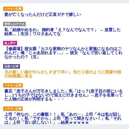
妻が亡くなったんだけど正直ガチで嬉しい
私「結婚やめるわ」 婚約者「え？なんでなんで？」 → 放置した
結果…｜生活｜ワロタあんてな
【修羅場】彼女親「カスな家柄のヤツなんかと家族になるのはご
めんだ」俺「じゃあ別れます…」→ 彼女「なんで言い返してくれ
なかったの？（泣」
兄の新しい嫁がやらかしすぎて辛い。当たり前のように実家や姪
の幼稚園に来る
書店「息子さんが万引きしました」私「はっ？(息子目の前にいる
し…)うちの子ではないので迎えに行きません」→息子を名乗って
た人物の正体が判明するも・・・
上司「何なの、この書類！！」私「あの‥」上司「今は私が話し
てるの！」私「ですから」上司「黙って聞きなさい！」私「それ
は」上司「言い訳しない！」→結果ｗｗｗｗｗ