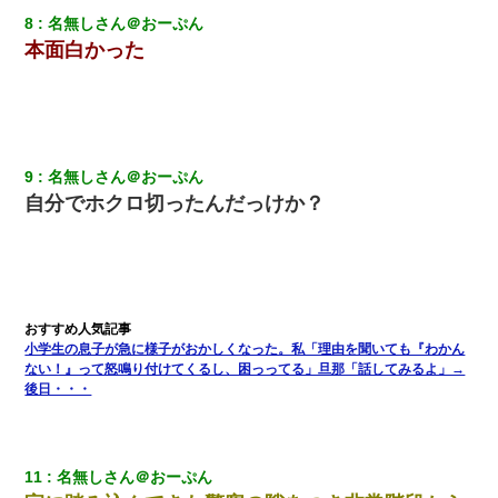
クラスで一人無口で誰とも話さない男子がいた。→修学旅行に来
8
名無しさん＠おーぷん
なかったその男子に女子達がお土産を渡した。5分後…
本面白かった
【画像】女上司(30)「終電なくなったね…部屋くる？」ワイ「行
きます！」
ワイアラサー主婦、昨晩久しぶりに夫と致した結果ｗｗｗｗｗ
9
名無しさん＠おーぷん
自分でホクロ切ったんだっけか？
嫁の妹（26歳）がずっとウチに泊まりに来た結果→俺がヤバイｗ
ｗｗｗｗｗｗｗ
三年働いてたパートを突然クビになった。しかし元職場の主要取
引先のトップが母方の叔父だったので…
小学生の息子が急に様子がおかしくなった。私「理由を聞いても『わかん
小学生の息子が急に様子がおかしくなった。私「理由を聞いても
ない！』って怒鳴り付けてくるし、困っってる」旦那「話してみるよ」→
『わかんない！』って怒鳴り付けてくるし、困っってる」旦那
後日・・・
「話してみるよ」→ 後日・・・
隣の部屋の住民の母親、オートロックを突破してマンションに入
り込んできたみたいで、ずっとドアの前で喚いてて滅茶苦茶うる
11
名無しさん＠おーぷん
さかった。