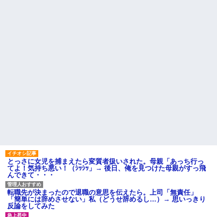
オペレーター「中国人があな
談で言ったのに本気に取られて
たのロ座を利用しています」私
離婚を言い渡された
「そんなはずない！」
→Amazonで買い物をした後、
彼女と結婚の話をしていた時
とんでもない事態に…
に言われたことが衝撃だった
建築家の男と不倫関係の私。
主な税金の成り立ちを調べて
我が家を建てたのはその不倫相
みたよ
手。
【朗報】 女子「恋愛テクで気
を引く男より、こういう男の方
が1億倍良い男です」→結果
「2年間、たぶん1日4回は握っ
てた」ラスベガスで買った3,000
円のキーホルダーを調べたら
ハードオフに売っていた4万
4000円のフィギュアがヤバすぎ
るｗｗｗｗｗｗ「こんな高い
の？ｗｗ」「逆に超安い」
私「ちょっと、人の家の金庫
触らないでよ！」キチママ『そ
こに金庫があったから、開けて
とっさに女児を捕まえたら変質者扱いされた。母親「あっち行っ
みようとしただけ☆』義兄「泥
てよ！気持ち悪い！（ｼｯｼｯ」→ 後日、俺を見つけた母親がすっ飛
は出てけ！二度と来るな！」結
んできて・・・
果・・・
私「初めて飲む味だけどなん
のお茶？」彼「ちっ！」私「」
転職先が決まったので退職の意思を伝えたら。上司「無責任」
「簡単には辞めさせない」私（どうせ辞めるし…）→ 思いっきり
【GIF】JSのカンチョーワロ
反論をしてみた
タ