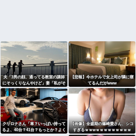
夫「3男の顔、通ってる教室の講師
【悲報】今ホテルで女上司が隣に寝
にそっくりなんやけど」妻「私がそ
てるんだがwww
の講師と浮気したって？」
クリロナさん「車？いっぱい持って
【画像】全盛期の篠崎愛さん、シコ
るよ、40台？41台？もっとか？よく
すぎるｗｗwｗｗｗｗｗｗｗｗｗ
わかんないけど全然乗ってない」