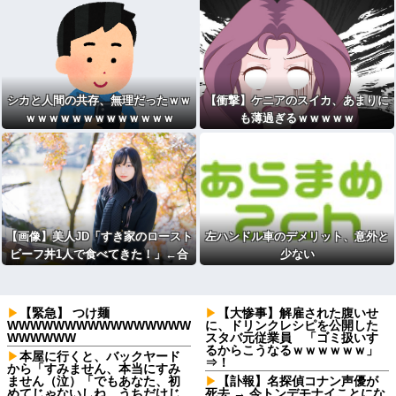
シカと人間の共存、無理だったｗｗ
【衝撃】ケニアのスイカ、あまりに
ｗｗｗｗｗｗｗｗｗｗｗｗｗ
も薄過ぎるｗｗｗｗｗ
【画像】美人JD「すき家のロースト
左ハンドル車のデメリット、意外と
ビーフ丼1人で食べてきた！」←合
少ない
成みたいと話題にｗｗｗｗｗｗｗｗ
【緊急】 つけ麺
【大惨事】解雇された腹いせ
WWWWWWWWWWWWWWWW
に、ドリンクレシピを公開した
WWWWWW
スタバ元従業員 「ゴミ扱いす
るからこうなるｗｗｗｗｗｗ」
本屋に行くと、バックヤード
⇒！
から「すみません、本当にすみ
ません（泣）「でもあなた、初
【訃報】名探偵コナン声優が
めてじゃないしね、うちだけじ
死去 → 今トンデモナイことにな