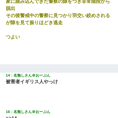
家に踏み込んできた警察の隙をつき非常階段から
脱出
200万を貸したコウトから、追加で400万の申し込み、私「無理。
義弟より娘たちが大事」旦那「娘たちが成人したら別れよう」私
その後警戒中の警察に見つかり羽交い絞めされる
（は？）
が隙を見て振りほどき逃走
アパートのドアに『ハンザイ者！この人はさいあくの人です』と
張り紙が！大家「面倒はごめんだよ」私「はあ」→警察に行き、
つよい
見回りで犯人が捕まったが、それが…｜生活｜ヌルポあんてな
新卒の女性社員に1年半ストーカーされていた。俺「マジで怖い」
上司「話をしてみる」→女性社員「実は10数年前に…」
朝起きたら嫁がいなかった。俺（嫁も嫁実家も電話に出ない…不
安だ）→ 仕事を早退して帰宅すると、嫁と嫁両親と知らない男が
14
名無しさん＠おーぷん
２人・・・
被害者イギリス人やっけ
出張中の旦那から『フリンしやがって、このクズ』と電話が。私
「本当に家まで来たの？証拠は？」旦那「俺の言葉が信じられな
いのか！」→ 離婚後
16
名無しさん＠おーぷん
彼女にプロポーズしてOK貰った俺、告げられた結婚条件にブチ切
れて無事婚約破棄・・・
>>14