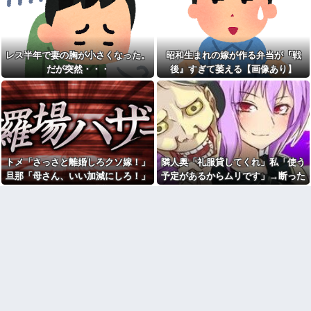
出された物を食べずに文句ば
私「そのマンガ面白い？」友
っかりの子供にうんざり。もう
達「読めばわかるよ」→感想を
毎日冷凍チャーハンとコーンフ
聞きたかっただけなのに話が噛
レークでいいかな？
み合わなくて…
【画像】居酒屋さん、6人で長
レス半年で妻の胸が小さくなった。
昭和生まれの嫁が作る弁当が『戦
【腹筋崩壊】見た瞬間吹いた
居して会計4939円しか使わない
画像を貼っていくスレｗｗｗｗ
だが突然・・・
後』すぎて萎える【画像あり】
客にお気持ち表明してしまう←
コレどっちが悪いん
彼女とイタリア旅行にいった
や？？？？？？
とき、ナイフを持った若者に囲
まれた。とっさの一言が予想外
イーロン・マスク「中国のロ
の展開を呼ぶことになって…
ボットはデタラメで遠隔操作し
てるだけ」
ﾏｸﾄﾞでｷﾞｬﾙﾏﾏ軍団がｶﾞｷを放っ
て動物園。ワシ「自分らのママ
【超朗報】スクールドッグを
にもっと遊んで欲しいやん
導入した学校、不登校が激減
な？」ｶﾞｷ「遊んでほしい」ワシ
→JK「犬のために学校行きたく
トメ「さっさと離婚しろクソ嫁！」
隣人奥「礼服貸してくれ」私「使う
「魔法の言葉があるよ」。結
なる」
果、阿鼻叫喚ww
旦那「母さん、いい加減にしろ！」
予定があるからムリです」→断った
【画像】森高千里(55) 「ミニ
【修羅場】父の浮気相手がま
→思わぬ形で旦那が味方してくれ
途端、とんでもない暴言を吐かれ
スカートはとてもムリよ若い子
さかの男！？私が突き止めた結
には負けるわ」←ワイらにはブ
て…
て…
果ｗｗｗｗ
ッ刺さりまくってしまうw w w
w w w
今日から業務報告書の「庶
務」っていう大項目が急に廃止
女芸人の吉住さん（36）メイ
されたんだけど意味不明すぎる
クしたら普通に美人の部類だっ
たと判明ｗｗｗｗｗｗｗｗｗ
社会人1年目の時、下の階に住
んでる40代半ばくらいの独身女
店員「お待たせしました」後
性に狙われかけた
輩「…」私「取りに行かない
の？」→初日の昼食で後輩の非
「お食い初めなんて俺になん
常識さに驚いて…
のメリットがあるの」「そんな
に大変なら育児やめれば？」冗