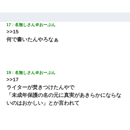
最近うちの庭に知らない男の人がしょっちゅう入ってくる。それ
を職場で愚痴ったら、同僚男性が怒鳴りつけてきた。
17
名無しさん＠おーぷん
見合いにて。嫁「はじめまして」俺「失礼ですが○○さんご本人で
>>15
すか？」
何で書いたんやろなぁ
生保レディと行為する為に駆け引きしてみた結果ｗｗｗｗｗｗｗ
ｗｗｗｗｗ
【衝撃】婚約者「兄と結婚はするけど嫁入りするわけじゃない。
お互い干渉はしないようにしましょう」→ その後に結納金の話を
19
名無しさん＠おーぷん
したので、母が・・・
>>17
ライターが焚きつけたんやで
私「まとめ買いして冷凍ストックしてる」Ａ「ずるい！クレク
レ！」私「なんでよ」Ａ「ケーチ！バーカ！」→ 後日、Ａ旦那が
「未成年保護の名の元に真実があきらかにならな
凸してきた
いのはおかしい」とか言われて
【画像】女の子「お母さん！！私ようやくファッションモデルに
選ばれたの！絶対見に来てね！」→悲しい結果がこれ・・・