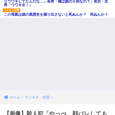
りウワキしてたんだな…」長男「俺は誰の子供なの？」長女・次
男「ウワキ女！」
この母親は娘の黒歴史を掘り出さないと死ぬんか？ 死ぬんか？
ホーム
マジキチ・犯罪
【画像】殺人犯「やっべ、顔バレしても