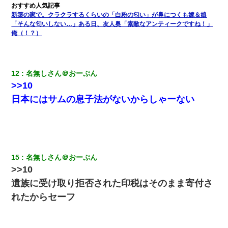
新築の家で。クラクラするくらいの「白粉の匂い」が鼻につくも嫁＆娘
義兄嫁が義実家で「コロナ陽性だったからこのまま療養させて下
「そんな匂いしない…」ある日、友人奥「素敵なアンティークですね！」
さい」と言い出してド修羅場になった
俺（！？）
高1のとき男に襲われ、不妊の叔母に頼まれて出産。→叔母夫婦が
養子縁組してアメリカに子供を連れ帰った。→9・11で叔母夫婦が
亡くなってしまい…
12
名無しさん＠おーぷん
>>10
夫に癌の余命宣告。その闘病中に長女から信じられない言葉を受
日本にはサムの息子法がないからしゃーない
けた
【衝撃】嫁父の会社に勤続１０年、手取り１４万 → 俺「２２万も
らえる会社から誘われた。転職したい」義父「クビ！（激怒」嫁
「離婚！（激怒」
15
名無しさん＠おーぷん
>>10
義兄嫁「娘が大学に入ったら下宿させて」私「しつこい、学校斡
旋のアパートに行け」→ 旦那が義兄に通報したら「志望校を変え
遺族に受け取り拒否された印税はそのまま寄付さ
ろ！」とキレて・・・
れたからセーフ
日航機墜落事故の「ここからは日本語で大丈夫ですよ〜」の絶望
感がヤバイ・・・