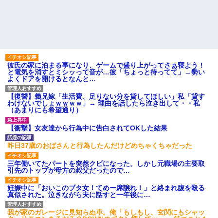
彼氏の家に泊まる事になり、ゲームで盛り上がってさぁ寝よう！
と電気を消すとミシッって音が…彼「ちょっと待ってて」→勢い
よくドアを開けるとなんと…
【復讐】義兄嫁「生活費、足りない分を貸してほしい」私「貸す
わけないでしょｗｗｗｗ」→ 理由を話したら泣き出して・・私
（あまりにも希望通り）
【衝撃】女友達から行為中に告白されてOKした結果
昨日37歳のおばさんと行為したんだけどめちゃくちゃだった
三年働いてたパートを突然クビになった。しかし元職場の主要取
引先のトップが母方の叔父だったので…
妊娠中に「おいこのブタ女！てめー席譲れ！」と絡まれ腹を殴る
真似された。泣きながら夫に話すと一年後に…
我が家のガレージに見知らぬ車。俺「もしもし、玄関にもシャッ