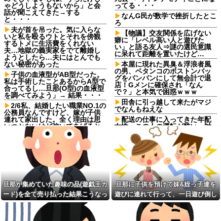
ゃどうしようもないから」と会
ってる・・・
話が聞こえてきた→する
なんG民が数学で挫折したとこ
と・・・
ろ
夫が首を吊った。気に入らな
【物議】交友関係を広げない
いと私を殴るウトとそれを傍観
癖に「レベル高い人と遊びた
するトメに生活費をくれない
い」と語る友人⇒謎の選民意識
夫…地獄の義実家をでて離婚し
に呆れて距離を置いたけど…
ようとしたら…夫にはとんでも
ない秘密があった
本屋に現れた異臭＆浮浪者風
の男、ペタンコのボストンバッ
子供の血液型がAB型だった。
グをパンパンにして無会計で退
私は手術したことあるからA型で
店！Gメンに確保され「なん
合ってるし…旦那(O型)の血液型
で？」と本気で困惑ｗｗｗ
を調べてみよう」→ 結果・・・
田舎に引っ越して来たがマジ
2/6私、結婚したい職業NO.1の
でなんもねえな
公務員なんですけど、嫁が子供
連れて家出した。全く理由は思
配送の仕事に入ってきた年配
いつかないけど強いてあげると
女性。この人の運転が酷い。対
すれば母のせいかもしれない。
向避けの場所がところどころに
嫁のせいでアトピー悪化しそう
ある様な、見通しの悪いギリギ
→
リの村落の中の道を40〜50キロ
で走り抜ける
スーパーで小エビの天ぷら
（１２尾入り４８０円）を買っ
サークルの先輩方の子を次々
た。レジ係の人「５７６０円で
と妊娠。3回堕したせいか、結婚
す」私「えっ！？間違いじゃな
してから子供は出来なかった。
旦那が集めていた趣味の品(遊戯王カ
旦那に子供を預けて妹&姪っ子達を
いですか？」レジ「いや、４８...
【ウマ娘】ウマ娘バスト
ード)を全て売り払った結果こうなっ
遊びに連れて行って、一日遊び倒し
ミスドで隣の席の女性二人の
TOP20他
会話が聞こえてきた。その内容
た
た。すると、旦那と喧嘩になってし
転校生と仲良くなってその子
が、旦那と離婚したくてでっち
の家に遊びに行ったら私が小さ
まい...
上げのDV証拠を...
い頃に撮った写真があった