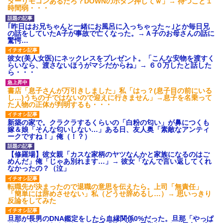
ターリモコンあるだろ？DOWNのボタン押してｗ」→ 待つこと１
時間弱・・・
｢昨日はお兄ちゃんと一緒にお風呂に入っちゃった～｣とか毎日兄
の話をしていたA子が事故で亡くなった。→Ａ子のお母さんの話に
驚愕…
彼女(美人女医)にネックレスをプレゼント。「こんな安物を渡すく
らいなら、渡さないほうがマシだからね」→ ６０万したと話した
ら・・・
書店「息子さんが万引きしました」私「はっ？(息子目の前にいる
し…)うちの子ではないので迎えに行きません」→息子を名乗って
た人物の正体が判明するも・・・
新築の家で。クラクラするくらいの「白粉の匂い」が鼻につくも
嫁＆娘「そんな匂いしない…」ある日、友人奥「素敵なアンティ
ークですね！」俺（！？）
【修羅場】彼女親「カスな家柄のヤツなんかと家族になるのはご
めんだ」俺「じゃあ別れます…」→ 彼女「なんで言い返してくれ
なかったの？（泣」
転職先が決まったので退職の意思を伝えたら。上司「無責任」
「簡単には辞めさせない」私（どうせ辞めるし…）→ 思いっきり
反論をしてみた
旦那が長男のDNA鑑定をしたら血縁関係0%だった。旦那「やっぱ