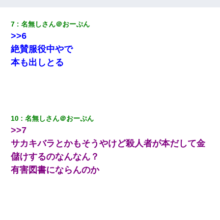
元夫の連れ子「俺の結婚式の時くらい、母親としての責任を果た
そうとは思わないのか！」→どうも連れ子は…
7
名無しさん＠おーぷん
>>6
【報告者がキチ】嫁「妊娠した」俺『それじゃあ皆に祝ってもら
絶賛服役中やで
おう』友人達を家に連れ帰ってホームパーティー→俺『皆に祝え
てもらえて良かったな！』→
本も出しとる
夫に癌の余命宣告。その闘病中に長女から信じられない言葉を受
けた
10
名無しさん＠おーぷん
嘘をついてフリン旅行へ出かけた嫁→翌日、嫁「ただいま～」旦
那「娘がシんだよ。何度も連絡したのに…」嫁「えっ」→なん
>>7
と・・・
サカキバラとかもそうやけど殺人者が本だして金
儲けするのなんなん？
子供の頃、母の弟にイタズラされてて中学に入ってから関係を持
ってしまった。拒絶したら「全部バラしてやる」と脅迫されたの
有害図書にならんのか
で両親に全部話した。
日曜日、会社の窓を見ると同僚の姿。俺（あれ？ディズニーシー
じゃ？）→俺電話「今何してんの？」同僚「シーで並んでるこ
と！」俺「会社にいない？」→次の瞬間、すごい鳥肌が立った