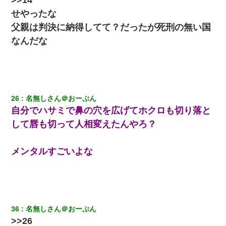
せやったな
10年ほど前、息子がまだ年中だった時に離婚したんだけど、一昨
父親は判決に納得してて？だったが死刑の無い国
年の暮れに突然息子が職場を訪ねてきた。
なんだな
妊娠中に「おいこのブタ女！てめー席譲れ！」と絡まれ腹を殴る
真似された。泣きながら夫に話すと一年後に…
嫁が弁護士を連れてきて「悪いと思うなら慰謝料を払って離婚し
26
名無しさん＠おーぷん
ろ」→ 俺「完全に恐喝になってますね」「お前、これが詐欺だっ
て知ってる？」
自分でハサミで鼻の穴を広げてホクロも切り落と
して唇も切って人相変えたんやろ？
メンタルすごいよな
36
名無しさん＠おーぷん
>>26