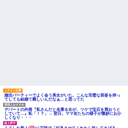
という事実←これ
と浮気発覚！会社を辞めるハメ
【衝撃】ジャンポケ斉藤の被
になった件www
害女性「バウムクーヘン売った
相手がどんなパイプ持ってい
りTikTokライブしててムカつい
るかも知れないのに…
たから示談しなかった」←コレ
ってさ…
高校３年生の女です。家が嫌
いすぎて家を出て現在養護施設
【怒報】国税庁「あのさぁ！
で暮らしています
君らがちゃんと納税してくれな
いとこうなっちゃうけどどうす
旦那の祖父が亡くなった。私
る？！」←これw w w w w w w
「エプロン持って行った方がい
w
いよね」旦那「余計な出費すん
な。そんなもん買うなら今後一
母「おばあちゃんが従兄弟と
切金を出さねぇぞ」私「え
結婚させようとしてる」私「ち
っ…」
ょうどいい、その話利用する
わ」→3日後にまさかの展開…
主な税金の成り立ちを調べて
みたよ
ハードオフに売っていた4万
4000円のフィギュアがヤバすぎ
るｗｗｗｗｗｗ「こんな高い
の？ｗｗ」「逆に超安い」
私「ちょっと、人の家の金庫
触らないでよ！」キチママ『そ
婚活パーティーでよく会う美女がいた。こんな完璧な容姿を持っ
こに金庫があったから、開けて
てしても結婚て難しいんだなぁ…と思ってた
みようとしただけ☆』義兄「泥
は出てけ！二度と来るな！」結
果・・・
デパートの外商『私さんだと名乗る女が、ツケで宝石を買おうと
私「初めて飲む味だけどなん
していて…』私「！？」→ 翌日。ママ友たちの様子が微妙におか
のお茶？」彼「ちっ！」私「」
しくなり・・・
【GIF】JSのカンチョーワロ
タ
ミスした新人(
)に冗談で「行為させてくれたら許してあげる」