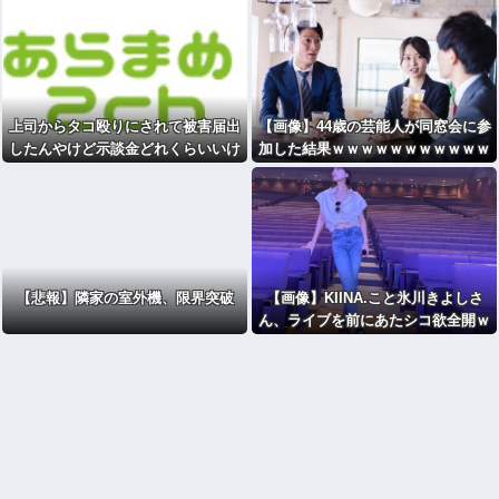
上司からタコ殴りにされて被害届出
【画像】44歳の芸能人が同窓会に参
したんやけど示談金どれくらいいけ
加した結果ｗｗｗｗｗｗｗｗｗｗｗ
そう？？？
ｗｗｗｗｗ
【悲報】隣家の室外機、限界突破
【画像】KIINA.こと氷川きよしさ
ん、ライブを前にあたシコ欲全開ｗ
ｗｗｗｗｗ