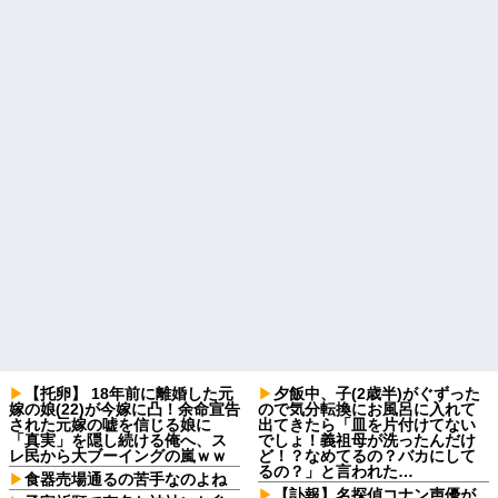
【托卵】 18年前に離婚した元
夕飯中、子(2歳半)がぐずった
嫁の娘(22)が今嫁に凸！余命宣告
ので気分転換にお風呂に入れて
された元嫁の嘘を信じる娘に
出てきたら「皿を片付けてない
「真実」を隠し続ける俺へ、ス
でしょ！義祖母が洗ったんだけ
レ民から大ブーイングの嵐ｗｗ
ど！？なめてるの？バカにして
るの？」と言われた…
食器売場通るの苦手なのよね
【訃報】名探偵コナン声優が