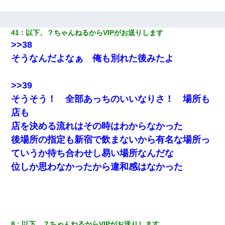
三年働いてたパートを突然クビになった。しかし元職場の主要取
引先のトップが母方の叔父だったので…
41
以下、？ちゃんねるからVIPがお送りします
>>38
【復讐】義兄嫁「生活費、足りない分を貸してほしい」私「貸す
そうなんだよなぁ 俺も別れた後みたよ
わけないでしょｗｗｗｗ」→ 理由を話したら泣き出して・・私
（あまりにも希望通り）
>>39
義兄嫁が義実家で「コロナ陽性だったからこのまま療養させて下
そうそう！ 全部あっちのいいなりさ！ 場所も
さい」と言い出してド修羅場になった
店も
店を決める流れはその時はわからなかった
テレワーク上司「会議中はカメラ付けろ！」女社員「え、事前連
絡無しは無理」上司「いいから付けろ！」→
後場所の指定も新宿で飲まないから有名な場所っ
ていうか待ち合わせし易い場所なんだな
日航機墜落事故の「ここからは日本語で大丈夫ですよ〜」の絶望
位しか思わなかったから違和感はなかった
感がヤバイ・・・
姉旦那の友達「ほんとのパパだよ～」私のお腹を触ってほざく。
→思わず手を叩いて振り払ったら…
8
以下、？ちゃんねるからVIPがお送りします