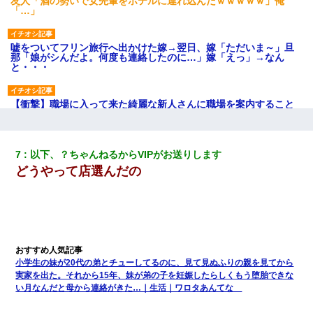
友人「酒の勢いで女先輩をホテルに連れ込んだｗｗｗｗｗ」俺
「…」
嘘をついてフリン旅行へ出かけた嫁→翌日、嫁「ただいま～」旦
那「娘がシんだよ。何度も連絡したのに…」嫁「えっ」→なん
と・・・
【衝撃】職場に入って来た綺麗な新人さんに職場を案内すること
に → 新人「ドンッ！」私「！？」→ 突然、突き飛ばされて左手
の甲を踏みつけられて…
7
以下、？ちゃんねるからVIPがお送りします
彼にプロポーズされたんだけど、実は資産家だと知って婚約破棄
どうやって店選んだの
した。B子「A男くんと別れたって本当？私が付き合ってもい
い？」
妊娠中に「おいこのブタ女！てめー席譲れ！」と絡まれ腹を殴る
真似された。泣きながら夫に話すと一年後に…
旦那の元カノをSNSで探して写真を保存して顔面評価スレで写真
小学生の妹が20代の弟とチューしてるのに、見て見ぬふりの親を見てから
を晒してた。ほとんどがブスという評価の中で二人ほど意外に好
実家を出た。それから15年、妹が弟の子を妊娠したらしくもう堕胎できな
評価で苦々しく思った
い月なんだと母から連絡がきた…｜生活｜ワロタあんてな