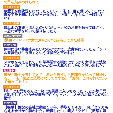
の甲を踏みつけられて…
放置子が病院送りになったらしい → 俺（二度と帰ってくるなよ…
嫁を半身不随にしやがった恨みは、正直こんなもんじゃ晴れな
い）
姉旦那の友達「ほんとのパパだよ～」私のお腹を触ってほざく。
→思わず手を叩いて振り払ったら…
[緊急]ベロベロの女に声をかけて行為してきた結果
体中に赤い蕁麻疹みたいなのができて、皮膚科にいったら「ジベ
ル薔薇色ひこう疹」という症状だと言われた
スマホを与えられて、中学卒業する頃にはすっかり女叩きに洗脳
された弟が、大学進学のために一人暮らししたいと言い出した。
嫁が弁護士を連れてきて「悪いと思うなら慰謝料を払って離婚し
ろ」→ 俺「完全に恐喝になってますね」「お前、これが詐欺だっ
て知ってる？」
｢昨日はお兄ちゃんと一緒にお風呂に入っちゃった～｣とか毎日兄
の話をしていたA子が事故で亡くなった。→Ａ子のお母さんの話に
驚愕…
【衝撃】嫁父の会社に勤続１０年、手取り１４万 → 俺「２２万も
らえる会社から誘われた。転職したい」義父「クビ！（激怒」嫁