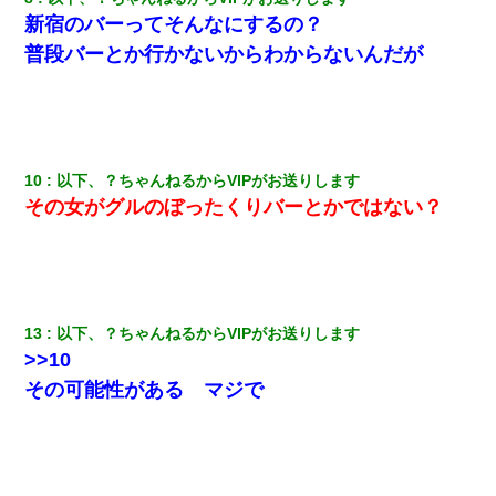
中途採用のAが部長から呼び出された。Aはヘラヘラと部屋に入っ
新宿のバーってそんなにするの？
ていき、1時間後に号泣しながら出てきて…
普段バーとか行かないからわからないんだが
我が家のガレージに見知らぬ車。俺「もしもし、玄関にもシャッ
ターリモコンあるだろ？DOWNのボタン押してｗ」→ 待つこと１
時間弱・・・
とっさに女児を捕まえたら変質者扱いされた。母親「あっち行っ
10
以下、？ちゃんねるからVIPがお送りします
てよ！気持ち悪い！（ｼｯｼｯ」→ 後日、俺を見つけた母親がすっ飛
んできて・・・
その女がグルのぼったくりバーとかではない？
嫁が涙声で『会いたいね』とか言っているのが聞こえた。俺「こ
んな時間に誰と電話してんの？」嫁「ごめんなさい…！（大号
泣」俺（キターー）→
13
以下、？ちゃんねるからVIPがお送りします
【画像】女の子「お母さん！！私ようやくファッションモデルに
>>10
選ばれたの！絶対見に来てね！」→悲しい結果がこれ・・・
その可能性がある マジで
俺「初対面でなに言ったか覚えてる？」嫁「臭いんだよ！キモオ
タ？だっけ？」俺「だいたい合ってる。で、なんで告白してきた
の？」→