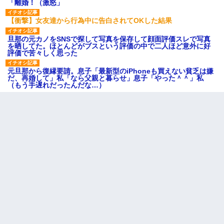
「離婚！（激怒」
【衝撃】女友達から行為中に告白されてOKした結果
旦那の元カノをSNSで探して写真を保存して顔面評価スレで写真
を晒してた。ほとんどがブスという評価の中で二人ほど意外に好
評価で苦々しく思った
元旦那から復縁要請。息子「最新型のiPhoneも買えない貧乏は嫌
だ、再婚して」私「なら父親と暮らせ」息子「やった＾＾」私
（もう手遅れだったんだな…）