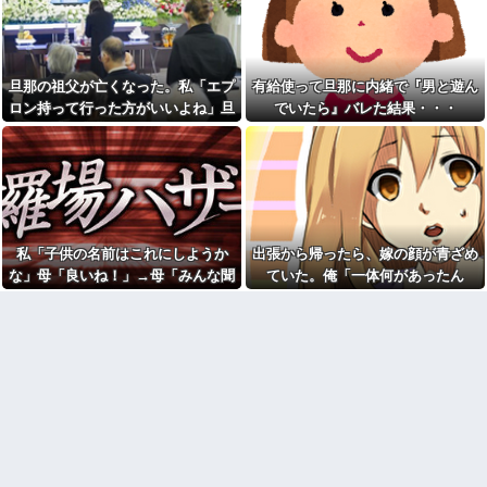
チャラ男
会に参加した結果ｗｗｗｗｗｗ
ｗｗｗｗｗｗｗｗｗｗ
兄夫婦の第一子にあわじ結び
の金封に一万円を包んで渡し
「お前は自分に甘い」と家族
た。すると兄嫁から「もう二度
に責められ育った私…３０歳の
と子供を産めないことを望んで
時、真夏に重度の熱中症で救急
旦那の祖父が亡くなった。私「エプ
有給使って旦那に内緒で『男と遊ん
いるってことなんでしょ！」と
搬送された結果→会社の人たち
ロン持って行った方がいいよね」旦
でいたら』バレた結果・・・
キレられ...
から叩きつけられた「衝撃の事
実」に絶句
那「余計な出費すんな。そんなもん
従弟「研修だから泊めて」私
「今は臨月なんだけど…」→断
【画像】思わず保存したくな
買うなら今後一切金を出さねぇぞ」
りきれず了承したら、さらに
る「笑える画像・最高な画像」
私「えっ…」
図々しい要求まで飛び出して…
貼っていけｗｗｗｗｗ
出張から帰ったら、嫁の顔が
33歳くらいから太ったせいか
青ざめていた。俺「一体何があ
加齢で＊が緩んだのかチョビッ
ったんだ？」嫁「…」→子供た
と漏れるようになった
ちに話を聞くと…
私「子供の名前はこれにしようか
出張から帰ったら、嫁の顔が青ざめ
「エアコンから変な音がす
賃貸物件を内覧中、ベランダ
る。なんだろ…え？」ﾊﾟｼｬｯ →
な」母「良いね！」→母「みんな聞
ていた。俺「一体何があったん
に出たら突然ゾワッと両腕に鳥
ヤバすぎる物が飛び出てく
いて！ヒントは花の名前よ！」→勝
だ？」嫁「…」→子供たちに話を聞
肌が出た。「やっぱりこの部屋
る・・・他
嫌だ」と思った瞬間、体が前に
手に発表されて腹が立ち…
くと…
【修羅場】不妊と判明した
ドンッと突き飛ばされて…
夫、前妻の娘に「実の子じゃな
シャウエッセン公式、またこ
い！」と訴えた結果ｗｗｗｗ
ういうのでいい丼をポスト
嫁の動きが怪しい。子供を保
【驚愕】SNSで異性とやりと
育園に送迎して家に戻らず誰か
り《不倫》になる？→既婚男女
とコーヒーを飲んでる
の約7割がまさかの『こう』回答
33歳くらいから太ったせいか
してしまうw w w w w w w w
加齢で＊が緩んだのかチョビッ
ダイアンのじゃない方がユー
と漏れるようになった
スケさんになってしまっている
【怒り】婚約者が直属の上司