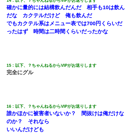
14
以下、？ちゃんねるからVIPがお送りします
いのか！」→ 離婚後
確かに量的には結構飲んだんだ 相手も10は飲ん
だな カクテルだけど 俺も飲んだ
新卒の女性社員に1年半ストーカーされていた。俺「マジで怖い」
上司「話をしてみる」→女性社員「実は10数年前に…」
でもカクテル系はメニュー表では700円くらいだ
ったはず 時間は二時間くらいだったかな
この母親は娘の黒歴史を掘り出さないと死ぬんか？ 死ぬんか？
私は家が貧しくて、手に職をつけようと看護師になった。だけど
卒業を控えた年の1月末、車にひかれて看護師になれなくなった。
15
以下、？ちゃんねるからVIPがお送りします
完全にグル
ミスした新人(
)に冗談で「行為させてくれたら許してあげる」
って言ったら・・・
今日夫の実家に泊ったんだけど、朝起きたら股間がなんかモッコ
リしてた
16
以下、？ちゃんねるからVIPがお送りします
誰かほかに被害者いないか？ 間抜けは俺だけな
のか？ それなら
いいんだけども