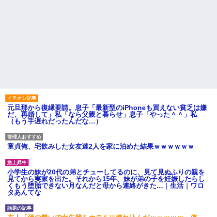
元旦那から復縁要請。息子「最新型のiPhoneも買えない貧乏は嫌
だ、再婚して」私「なら父親と暮らせ」息子「やった＾＾」私
（もう手遅れだったんだな…）
童貞俺、宅飲みした女友達2人を家に泊めた結果ｗｗｗｗｗｗ
小学生の妹が20代の弟とチューしてるのに、見て見ぬふりの親を
見てから実家を出た。それから15年、妹が弟の子を妊娠したらし
くもう堕胎できない月なんだと母から連絡がきた…｜生活｜ワロ
タあんてな