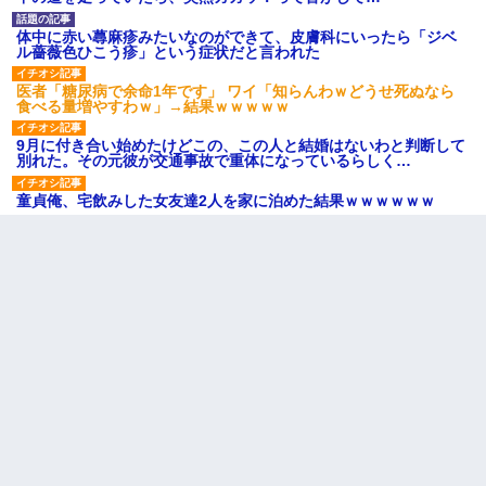
体中に赤い蕁麻疹みたいなのができて、皮膚科にいったら「ジベ
ル薔薇色ひこう疹」という症状だと言われた
医者「糖尿病で余命1年です」 ワイ「知らんわｗどうせ死ぬなら
食べる量増やすわｗ」→結果ｗｗｗｗｗ
9月に付き合い始めたけどこの、この人と結婚はないわと判断して
別れた。その元彼が交通事故で重体になっているらしく…
童貞俺、宅飲みした女友達2人を家に泊めた結果ｗｗｗｗｗｗ