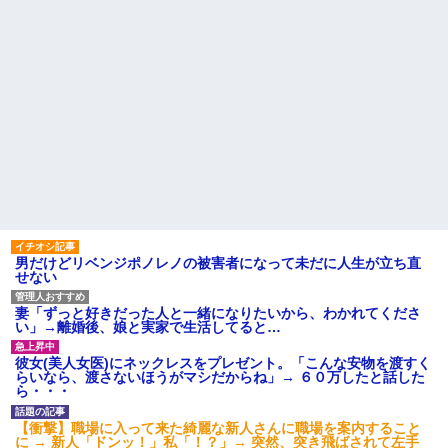
男だけどリベンジポノレノの被害者になって未だに人生が立ち直
せない
妻「ずっと好きだった人と一緒になりたいから、わかれてくださ
い」→離婚後、娘と実家で生活してると…
彼女(美人女医)にネックレスをプレゼント。「こんな安物を渡すく
らいなら、渡さないほうがマシだからね」→ ６０万したと話した
ら・・・
【衝撃】職場に入って来た綺麗な新人さんに職場を案内すること
に → 新人「ドンッ！」私「！？」→ 突然、突き飛ばされて左手