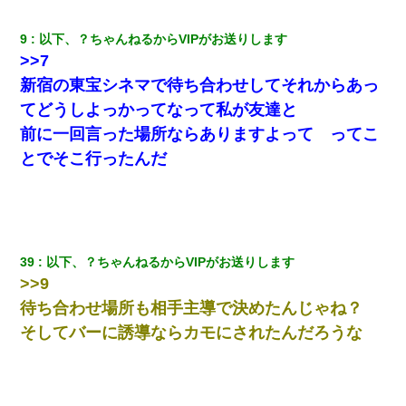
「お前の父ちゃんは自宅警備員」とかからかわれたけど、実はと
んでもない仕事に就いていた
9
以下、？ちゃんねるからVIPがお送りします
>>7
【衝撃】ヤンキー女に「サせて」って言った結果
新宿の東宝シネマで待ち合わせしてそれからあっ
てどうしよっかってなって私が友達と
「パワハラを受けたから思い切って転職した」とSNSで呟いた
ら、速攻でパワハラかました元上司がLINEを送ってきた。
前に一回言った場所ならありますよって ってこ
とでそこ行ったんだ
旦那の元嫁「離婚したとはいえ、私が本来の妻。許可なく結婚す
るなんてどういう神経してるの？離婚届を記入して持って来い」
→笑いが止まらなくなり・・・
男だけどリベンジポノレノの被害者になって未だに人生が立ち直
39
以下、？ちゃんねるからVIPがお送りします
せない
>>9
待ち合わせ場所も相手主導で決めたんじゃね？
200万を貸したコウトから、追加で400万の申し込み、私「無理。
義弟より娘たちが大事」旦那「娘たちが成人したら別れよう」私
そしてバーに誘導ならカモにされたんだろうな
（は？）
さっき嫁から、「愛しています」ってメールが届いた。俺も「愛
してます」って送ったら