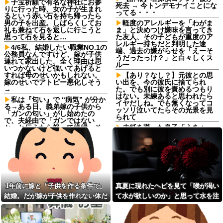
子宝祈願で有名な神社にお参
死去 → 今トンデモナイことにな
りに行った時、女の子が生まれ
ってる・・・
るという赤い石を持ち帰ったら
男の子を出産。しばらくしてお
軽度のアレルギーを「わがま
礼も兼ねて石を返しに行こうと
ま」と決めつけ嫌味を言ってき
思って石を見ると…
た友人、その子どもが重度のア
レルギー持ちだと判明した途
4/6私、結婚したい職業NO.1の
端、過去の嫌がらせを「えーそ
公務員なんですけど、嫁が子供
うだったっけ？」と白々しくス
連れて家出した。全く理由は思
ルー
いつかないけど強いてあげると
すれば母のせいかもしれない。
【あり？なし？】元彼との思
嫁のせいでアトピー悪化しそう
い出を、今の彼氏に捨てられ
→
た。でも別に彼を責めるつもり
はない。未練あると思われたら
私は『匂い』で “病気” が分か
イヤだしね。でも無くなってコ
る→ある日、義弟嫁の子供から
ッソリ泣いてたらその光景を見
「ガンの匂い」がし始めたの
られて
で、夫経由で「ガンではない
か」と伝えたら怒って絶縁、そ
赤紙を貰った息子「うあぁ…
の結果・・・
やっぱり怖えぇ」母親「あんた
ぁ…」←こういう時代があった
俺「お前ら親指の指紋を見て
という事実
みろｗ」スレ民「何があるん
だ？」→見た瞬間、思わず笑っ
赤紙を貰った息子「うあぁ…
てしまう人が続出して…
やっぱり怖えぇ」母親「あんた
ぁ…」←こういう時代があった
どうせ産むなら早いほうがい
という事実
いのに、彼氏が「お金がない今
1年前に嫁と「子供を作る条件で」
真夏に現れたヘビを見て「喉が渇い
は産めない」と言う。じゃあい
ガ〇ジ「ティッシュ43回折っ
結婚。だが嫁が子供を作れない体だ
て水が欲しいのか」と思って水を注
くら貯めたら出産に踏み切れる
たら月に届く」ワイ「バカ届く
の？と聞いたら...
訳ねーやろ！ｗやってみたろ！
と知ったので離婚へ。
いだ。ヘビは夢中で飲んで姿を消
ｗ」
父のお墓のある寺は2代目の住
し…
職が茶金髪でピアス多めの30代
【画像】44歳の芸能人が同窓