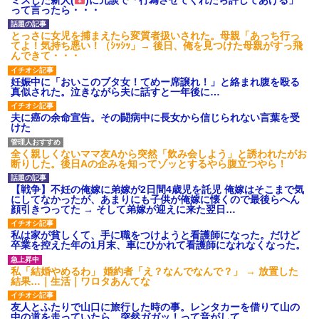
って言ったら・・・
後続車にクラクションを鳴ら
され彼氏が逆切れ。「何クラク
ション鳴らしてんだ！降りてこ
とっさに女児を捕まえたら変質者扱いされた。母親「あっち行っ
いよ！」と怒鳴りだし...
てよ！気持ち悪い！（ｼｯｼｯ」→ 後日、俺を見つけた母親がすっ飛
んできて・・・
【衝撃】報酬100万円超の治験
募集がこちらｗｗｗｗｗ(※画像
あり)
妊娠中に「おいこのブタ女！てめー席譲れ！」と絡まれ腹を殴る
真似された。泣きながら夫に話すと一年後に…
【ネット騒然】惨殺されたタ
ワマン頂き女子のこの動画、す
げえええええｗｗｗｗｗｗｗｗ
夫に癌の余命宣告。その闘病中に長女から信じられない言葉を受
ｗｗｗ
けた
【愕然】白のクラウン俺氏、
高速道路左車線を制限速度で走
全く親しくないママ友Aから突然「飲み会しよう」と誘われたがお
った結果wwwwwwwwwwww
断りした。後日Aの企みを知ってゾッとするやら腹立つやら！
百年の恋12-899 食べた量を
張り合ってくる
【戦争】不妊の俺嫁に弟嫁が2日間4歳児を託児 俺嫁はそこまで気
【悲報】佐藤輝明・・・２軍
にしてなかったが、あまりにも子供が俺嫁に懐くので最後らへん
でも盛大にやらかす←あまり悲
顔引きつってた → そして弟嫁が迎えに来た翌日…
しませないでくれ
私は家が貧しくて、手に職をつけようと看護師になった。だけど
卒業を控えた年の1月末、車にひかれて看護師になれなくなった。
私「結婚やめるわ」 婚約者「え？なんでなんで？」 → 放置した
結果…｜生活｜ワロタあんてな
友人とふたりで山口に旅行した時の事。レンタカーを借りて山の
中の道を走っていたら、突然ガガッ！って音がして…