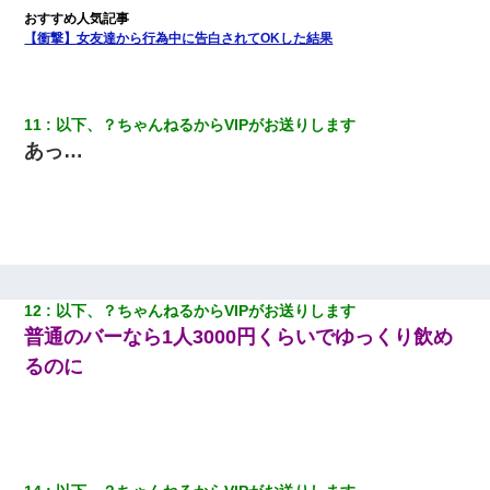
【画像】女上司(30)「終電なくなったね…部屋くる？」ワイ「行
きます！」
【衝撃】女友達から行為中に告白されてOKした結果
日曜日、会社の窓を見ると同僚の姿。俺（あれ？ディズニーシー
じゃ？）→俺電話「今何してんの？」同僚「シーで並んでるこ
と！」俺「会社にいない？」→次の瞬間、すごい鳥肌が立った
11
以下、？ちゃんねるからVIPがお送りします
あっ…
【悲報】姉と入浴中に大きくなってしまった結果ｗｗｗｗｗｗｗ
ｗ
17年飼っていた犬が亡くなった。鼻水垂らし嗚咽する私に、猫が
近づいて頭突きをしてきて…
12
以下、？ちゃんねるからVIPがお送りします
アパートのドアに『ハンザイ者！この人はさいあくの人です』と
普通のバーなら1人3000円くらいでゆっくり飲め
張り紙が！大家「面倒はごめんだよ」私「はあ」→警察に行き、
見回りで犯人が捕まったが、それが…｜生活｜ヌルポあんてな
るのに
私（23）冗談のつもりで上司（27）に胸を揉ませた結果・・・
出張中の旦那から『フリンしやがって、このクズ』と電話が。私
「本当に家まで来たの？証拠は？」旦那「俺の言葉が信じられな