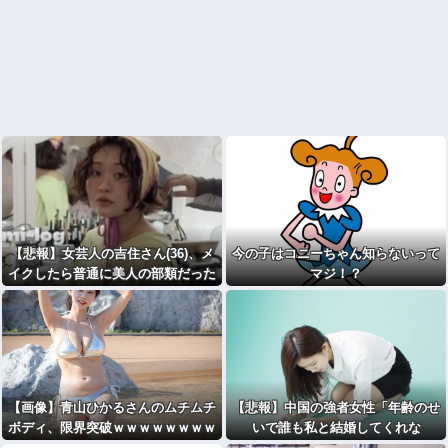
【悲報】女芸人の吉住さん(36)、メ
今の子はコニーちゃん知らないって
イクしたら普通に美人の部類だった
マジ！？
と判明
【画像】青山ひかるさんのムチムチ
【悲報】中国の強者女性「年齢のせ
ボディ、限界突破ｗｗｗｗｗｗｗｗ
いで誰も私と結婚してくれな
ｗｗｗｗ
い！！」⇒ (※画像あり)