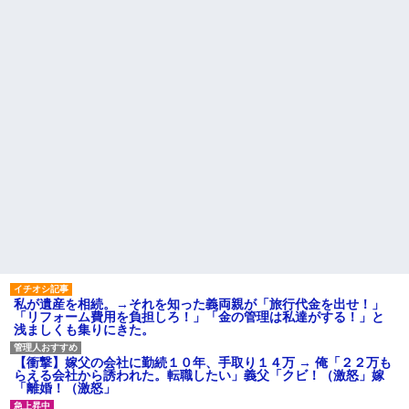
高校生がうちの車に傷をつけ
ね？」女性「私の物ですけ
た。管理人さんに連絡したらそ
ど？」→中身を確認した瞬間、
の家の親が来て謝ってくれた。
言い逃れできない状況になり…
夫「その程度のことで管理人に
家族の食事会で席を立った夫
話をしてことを大きくするとか
に冗談で「デザート取ってきて
おかしい」←は！？
ー(笑)」と話しかけたら、無言で
主な税金の成り立ちを調べて
手首を叩かれ落とされた
みたよ
間男「旦那と別れて俺と結婚
してよ」嫁「うーん…」間男(強
行突破してやる！) → 嫁「あー
朝帰りしちゃったよ……」俺
「おい」嫁「！！」
ハードオフに売っていた4万
4000円のフィギュアがヤバすぎ
るｗｗｗｗｗｗ「こんな高い
の？ｗｗ」「逆に超安い」
私「ちょっと、人の家の金庫
触らないでよ！」キチママ『そ
こに金庫があったから、開けて
みようとしただけ☆』義兄「泥
は出てけ！二度と来るな！」結
私が遺産を相続。→それを知った義両親が「旅行代金を出せ！」
果・・・
「リフォーム費用を負担しろ！」「金の管理は私達がする！」と
私「初めて飲む味だけどなん
浅ましくも集りにきた。
のお茶？」彼「ちっ！」私「」
【GIF】JSのカンチョーワロ
【衝撃】嫁父の会社に勤続１０年、手取り１４万 → 俺「２２万も
タ
らえる会社から誘われた。転職したい」義父「クビ！（激怒」嫁
後続車にクラクションを鳴ら
「離婚！（激怒」
され彼氏が逆切れ。「何クラク