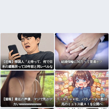
【悲報】韓国人「え待って、何で日
結婚指輪に50万って普通か？
本の避難所って10年前と同レベルな
の(ドン引き
【速報】最近の声優、マジで乳がデ
Ｔｉｋｔｏｋ社、パラメーター数10
カいwwwwwwwww
兆のミュトス級ＡＩを公開へ