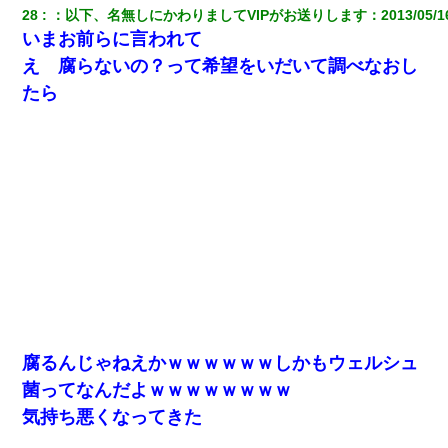
28
：
以下、名無しにかわりましてVIPがお送りします
：
2013/05/1
いまお前らに言われて
え 腐らないの？って希望をいだいて調べなおし
たら
腐るんじゃねえかｗｗｗｗｗｗしかもウェルシュ
菌ってなんだよｗｗｗｗｗｗｗｗ
気持ち悪くなってきた