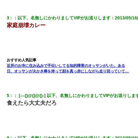
友人「酒の勢いで女先輩をホテルに連れ込んだｗｗｗｗｗ」俺
「…」
3
：
以下、名無しにかわりましてVIPがお送りします
：
2013/05/16
家庭崩壊カレー
放置子が病院送りになったらしい → 俺（二度と帰ってくるなよ…
嫁を半身不随にしやがった恨みは、正直こんなもんじゃ晴れな
い）
元夫の連れ子「俺の結婚式の時くらい、母親としての責任を果た
そうとは思わないのか！」→どうも連れ子は…
近所のお寺に住み込みで手伝いしてる知的障害のオッサンがいた。ある
日、オッサンが火かき棒を持って顔を真っ赤にしながら走り回っていて…
旦那の元カノをSNSで探して写真を保存して顔面評価スレで写真
を晒してた。ほとんどがブスという評価の中で二人ほど意外に好
評価で苦々しく思った
5
：
 [―{}@{}@{}-] 以下、名無しにかわりましてVIPがお送りしま
裁判官「お互いに最後に言いたいことはありますか」バカ夫
「…」A「夫を一発殴らせてほしい」裁判官「どうぞ」
食えたら大丈夫だろ
妻が亡くなったんだけど正直ガチで嬉しい
嫁の妹（26歳）がずっとウチに泊まりに来た結果→俺がヤバイｗ
ｗｗｗｗｗｗｗ
8
：
以下、名無しにかわりましてVIPがお送りします
：
2013/05/16