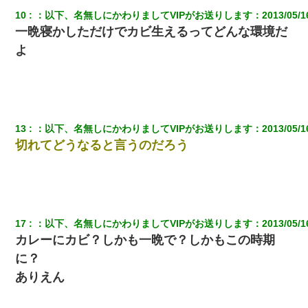
10
：
以下、名無しにかわりましてVIPがお送りします
：
2013/05/1
一晩寝かしただけでカビ生えるってどんな環境だ
婚活パーティーでよく会う美女がいた。こんな完璧な容姿を持っ
てしても結婚て難しいんだなぁ…と思ってた
よ
体中に赤い蕁麻疹みたいなのができて、皮膚科にいったら「ジベ
ル薔薇色ひこう疹」という症状だと言われた
父が他界→父のフリン相手『どうか相続を放棄して下さい、昔の
13
：
以下、名無しにかわりましてVIPがお送りします
：
2013/05/1
ことは謝ります。ごめんなさい…』私「お子さんはフリン略奪婚
切れてどうなると言うのだろう
って知ってるの？」相手『 』結果→
17
：
以下、名無しにかわりましてVIPがお送りします
：
2013/05/1
カレーにカビ？しかも一晩で？しかもこの時期
に？
ありえん