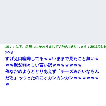
嘘をついてフリン旅行へ出かけた嫁→翌日、嫁「ただいま～」旦
那「娘がシんだよ。何度も連絡したのに…」嫁「えっ」→なん
と・・・
13歳娘が元嫁のところから逃げてきた。どう扱ったらいいのかわ
からない
【画像】女の子「お母さん！！私ようやくファッションモデルに
選ばれたの！絶対見に来てね！」→悲しい結果がこれ・・・
16
：
以下、名無しにかわりましてVIPがお送りします
：
2013/05/1
>>8
私は家が貧しくて、手に職をつけようと看護師になった。だけど
卒業を控えた年の1月末、車にひかれて看護師になれなくなった。
すげえ口喧嘩してるｗｗいままで見たこと無いｗ
ｗｗ親父弱々しい言い訳ｗｗｗｗｗｗｗ
新卒の女性社員に1年半ストーカーされていた。俺「マジで怖い」
俺なだめようととりあえず「チーズみたいなもん
上司「話をしてみる」→女性社員「実は10数年前に…」
だろ」っつったのにオカンカンカンｗｗｗｗｗｗ
ｗ
ホテルに泊まったんだけど従業員が最悪だった。折角の旅行で何
故私が怒鳴られなきゃいけなかったのだ
結婚生活10ヶ月目で嫁から一方的に「もう冷めた」と離婚切り出
された