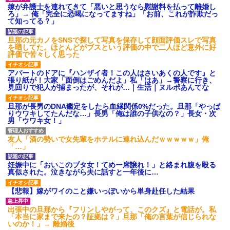
ション鳴らしてんだ！降りてこ
嫁が弁護士を連れてきて「悪いと思うなら慰謝料を払って離婚し
いよ！」と怒鳴りだし...
ろ」→ 俺「完全に恐喝になってますね」「お前、これが詐欺だっ
【衝撃】報酬100万円超の治験
て知ってる？」
募集がこちらｗｗｗｗｗ(※画像
あり)
旦那の元カノをSNSで探して写真を保存して顔面評価スレで写真
【ネット騒然】惨殺されたタ
を晒してた。ほとんどがブスという評価の中で二人ほど意外に好
ワマン頂き女子のこの動画、す
評価で苦々しく思った
げえええええｗｗｗｗｗｗｗｗ
ｗｗｗ
アパートのドアに『ハンザイ者！この人はさいあくの人です』と
【愕然】白のクラウン俺氏、
張り紙が！大家「面倒はごめんだよ」私「はあ」→警察に行き、
高速道路左車線を制限速度で走
見回りで犯人が捕まったが、それが…｜生活｜ヌルポあんてな
った結果wwwwwwwwwwww
百年の恋12-899 食べた量を
旦那が長男のDNA鑑定をしたら血縁関係0%だった。旦那「やっぱ
張り合ってくる
りウワキしてたんだな…」長男「俺は誰の子供なの？」長女・次
男「ウワキ女！」
【悲報】佐藤輝明・・・２軍
でも盛大にやらかす←あまり悲
しませないでくれ
友人「酒の勢いで女先輩をホテルに連れ込んだｗｗｗｗｗ」俺
「…」
妊娠中に「おいこのブタ女！てめー席譲れ！」と絡まれ腹を殴る
真似された。泣きながら夫に話すと一年後に…
【悲報】嫁がワイのこと嫌いっぽいから単身赴任した結果
出張中の旦那から『フリンしやがって、このクズ』と電話が。私
「本当に家まで来たの？証拠は？」旦那「俺の言葉が信じられな
いのか！」→ 離婚後