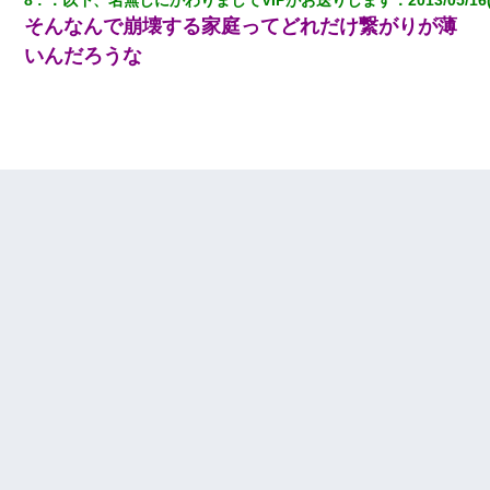
そんなんで崩壊する家庭ってどれだけ繋がりが薄
いんだろうな
【衝撃】ヤンキー女に「サせて」って言った結果
【驚愕】5000円でＪＫと行為してきたが後悔しかない…
【身体で払わせて】女友達「ごめん、何も言わずにお金貸してく
ださい……」俺「いいよ！いくら？」女友達「10万円ぐら
い……」俺「ほい！10万！」→
スマホを与えられて、中学卒業する頃にはすっかり女叩きに洗脳
された弟が、大学進学のために一人暮らししたいと言い出した。
【不幸な結婚式】新郎親族「ブスのくせにドレスなんか着ちゃっ
てさ～ほんと恥ずかしいわよね～（大声」新郎両親「！！！（土
下座」→ 結果・・・
【驚愕】私「今まで育てた分のお金返してね(冗談)」息子「はい、
3000万円」→数年後。私「妹が病気になったから援助して欲し
い」→