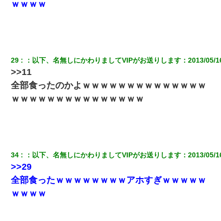
ｗｗｗｗ
昨日37歳のおばさんと行為したんだけどめちゃくちゃだった
隣室のお婆ちゃん「下階からの異臭に困ってる、今もすっごく臭
い」私「変だなあ～なにも臭わないよ」→ その後。警察『絶対に
窓とドアを開けないで』
29
：
以下、名無しにかわりましてVIPがお送りします
：
2013/05/1
>>11
夫に癌の余命宣告。その闘病中に長女から信じられない言葉を受
けた
全部食ったのかよｗｗｗｗｗｗｗｗｗｗｗｗｗｗ
ｗｗｗｗｗｗｗｗｗｗｗｗｗｗｗ
【衝撃】嫁父の会社に勤続１０年、手取り１４万 → 俺「２２万も
らえる会社から誘われた。転職したい」義父「クビ！（激怒」嫁
「離婚！（激怒」
３２歳俺「ずっと好きでした！！付き合って下さい！」 ２５歳
彼女「うん！！絶対幸せになろうね！！！！」 → ７年後ｗｗ
34
：
以下、名無しにかわりましてVIPがお送りします
：
2013/05/1
ｗｗｗ
>>29
全部食ったｗｗｗｗｗｗｗｗアホすぎｗｗｗｗｗ
小学生の妹が20代の弟とチューしてるのに、見て見ぬふりの親を
見てから実家を出た。それから15年、妹が弟の子を妊娠したらし
ｗｗｗｗ
くもう堕胎できない月なんだと母から連絡がきた…｜生活｜ワロ
タあんてな