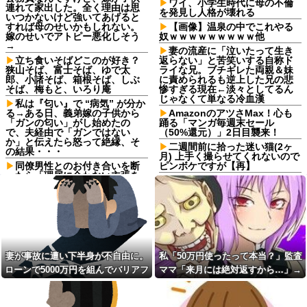
ワイ、小学生時代に母の不倫
連れて家出した。全く理由は思
を発見し人格が壊れる
いつかないけど強いてあげると
すれば母のせいかもしれない。
【画像】温泉の中でこれやる
嫁のせいでアトピー悪化しそう
奴ｗｗｗｗｗｗｗｗｗ他
→
妻の流産に「泣いたって生き
立ち食いそばどこのが好き？
返らない」と苦笑いする自称ド
狭山そば、富士そば、ゆで太
ライな兄。ブチギレた両親＆妹
郎、小諸そば、箱根そば、しぶ
に責められるも逆上した兄の悲
そば、梅もと、いろり庵
惨すぎる現在←淡々としてるん
じゃなくて単なる冷血漢
私は『匂い』で “病気” が分か
る→ある日、義弟嫁の子供から
AmazonのアツさMax！心も
「ガンの匂い」がし始めたの
踊る「マンガ毎週末セール
で、夫経由で「ガンではない
（50%還元）」2日目襲来！
か」と伝えたら怒って絶縁、そ
二週間前に拾った迷い猫(2ヶ
の結果・・・
月) 上手く撮らせてくれないので
同僚男性とのお付き合いを断
ピンボケですが【再】
ったら「理屈に合わない主張を
【悲報】あずみとかいう漫画
振りかざす感情的なヒステリー
読んだんやけど、何で山で修行
女」と言いふらされて・・・
しただけの子供達があんなに強
死ねだのクソ親父だのうるさ
いんや
かった反抗期の娘が托卵だった
耳の聞こえが悪い方（日常の
ことが発覚。嫁共々追放確定と
工夫）
なった途端に娘「」…はぁ？
上が就職で一人暮らしを始
【衝撃】若い女の子からする
妻が事故に遭い下半身が不自由に。
私「50万円使ったって本当？」監査
め、下は職人として弟子入りし
「甘い匂い」の正体、まさか分
て独り立ち。子供がいなくなっ
ローンで5000万円を組んでバリアフ
ママ「来月には絶対返すから…」→
からないDTなんておらんよな？
た後、広い家に二人きりで全く
よな？w w w w w w w w w w w
リーの家を建てた。だが俺には作戦
約束を信じて待った結果、警察に通
会話なし。私（このまま夫婦を
【驚愕】マチアプで会った外
続けていく意味があるんだろう
があった
報することになり…
国人からまさかの『こう』言わ
か？）