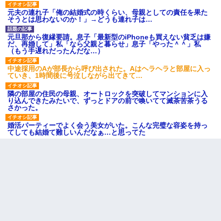
元夫の連れ子「俺の結婚式の時くらい、母親としての責任を果た
そうとは思わないのか！」→どうも連れ子は…
元旦那から復縁要請。息子「最新型のiPhoneも買えない貧乏は嫌
だ、再婚して」私「なら父親と暮らせ」息子「やった＾＾」私
（もう手遅れだったんだな…）
中途採用のAが部長から呼び出された。Aはヘラヘラと部屋に入っ
ていき、1時間後に号泣しながら出てきて…
隣の部屋の住民の母親、オートロックを突破してマンションに入
り込んできたみたいで、ずっとドアの前で喚いてて滅茶苦茶うる
さかった。
婚活パーティーでよく会う美女がいた。こんな完璧な容姿を持っ
てしても結婚て難しいんだなぁ…と思ってた