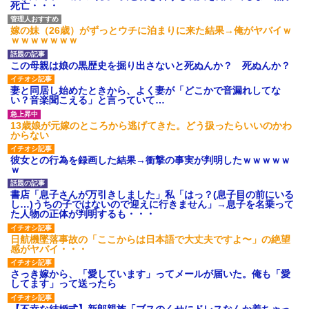
死亡・・・
嫁の妹（26歳）がずっとウチに泊まりに来た結果→俺がヤバイｗ
ｗｗｗｗｗｗｗ
この母親は娘の黒歴史を掘り出さないと死ぬんか？ 死ぬんか？
妻と同居し始めたときから、よく妻が「どこかで音漏れしてな
い？音楽聞こえる」と言っていて…
13歳娘が元嫁のところから逃げてきた。どう扱ったらいいのかわ
からない
彼女との行為を録画した結果→衝撃の事実が判明したｗｗｗｗｗ
ｗ
書店「息子さんが万引きしました」私「はっ？(息子目の前にいる
し…)うちの子ではないので迎えに行きません」→息子を名乗って
た人物の正体が判明するも・・・
日航機墜落事故の「ここからは日本語で大丈夫ですよ〜」の絶望
感がヤバイ・・・
さっき嫁から、「愛しています」ってメールが届いた。俺も「愛
してます」って送ったら
【不幸な結婚式】新郎親族「ブスのくせにドレスなんか着ちゃっ