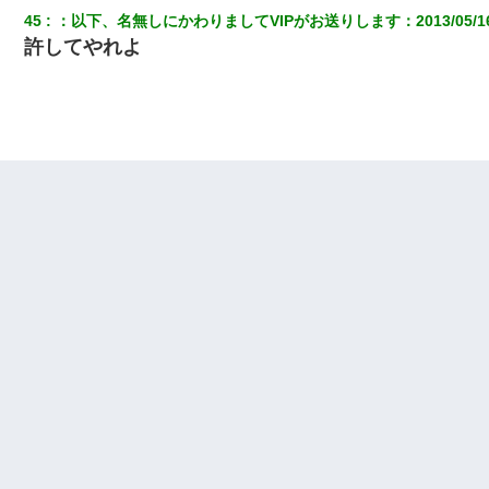
45
：
以下、名無しにかわりましてVIPがお送りします
：
2013/05/1
許してやれよ