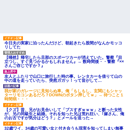
今日夫の実家に泊ったんだけど、朝起きたら股間がなんかモッコ
リしてた
【唖然】帰宅したら旦那のスポーツカーが消えていた。警察『目
立つし、すぐ見つかるかもしれません』→ 数時間後・・警察『××
さんご存じですか？』
友人とふたりで山口に旅行した時の事。レンタカーを借りて山の
中の道を走っていたら、突然ガガッ！って音がして…
我が家のガレージに見知らぬ車。俺「もしもし、玄関にもシャッ
ターリモコンあるだろ？DOWNのボタン押してｗ」→ 待つこと１
時間弱・・・
【クズ】昔、兄がお見合いして「ブスすぎｗｗｗ」と断った女性
が、兄の同級生と結婚。それを知った兄は荒れ狂い、｢嫁さん、俺
のお古ですが気分はどう？」とメールを送った→
32歳ワイ、34歳の可愛い女と付き合うも現実を知ってしまい無事