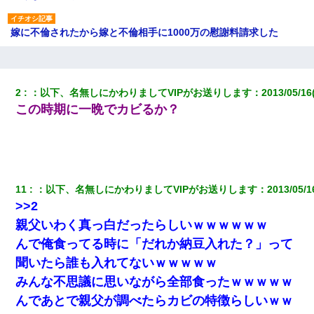
嫁に不倫されたから嫁と不倫相手に1000万の慰謝料請求した
父親がくも膜下出血で突然ﾀﾋ。→母の貯金が0なことが判明。→母
「私を家に置いてほしい、どうか見捨てないで(土下座」俺・嫁
「…」
2
：
以下、名無しにかわりましてVIPがお送りします
：
2013/05/16
この時期に一晩でカビるか？
義兄嫁が義実家で「コロナ陽性だったからこのまま療養させて下
さい」と言い出してド修羅場になった
【唖然】帰宅したら旦那のスポーツカーが消えていた。警察『目
立つし、すぐ見つかるかもしれません』→ 数時間後・・警察『××
11
：
以下、名無しにかわりましてVIPがお送りします
：
2013/05/1
さんご存じですか？』
>>2
親父いわく真っ白だったらしいｗｗｗｗｗｗ
【悲報】お風呂で父親と姉が完全に行為してるんだが...
んで俺食ってる時に「だれか納豆入れた？」って
聞いたら誰も入れてないｗｗｗｗｗ
【修羅場】彼女親「カスな家柄のヤツなんかと家族になるのはご
めんだ」俺「じゃあ別れます…」→ 彼女「なんで言い返してくれ
みんな不思議に思いながら全部食ったｗｗｗｗｗ
なかったの？（泣」
んであとで親父が調べたらカビの特徴らしいｗｗ