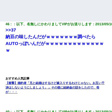
46
：
以下、名無しにかわりましてVIPがお送りします
：
2013/05/1
>>37
納豆の味したんだがｗｗｗｗｗｗｗ調べたら
AUTOっぽいんだがｗｗｗｗｗｗｗｗｗｗｗｗｗ
ｗ
【衝撃】婚約者「兄と結婚はするけど嫁入りするわけじゃない。お互い干
渉はしないようにしましょう」→ その後に結納金の話をしたので、母
が・・・
40
：
以下、名無しにかわりましてVIPがお送りします
：
2013/05/1