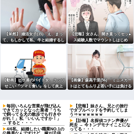
【呆然】 婚活女子(35)「え、まっ
【悲報】女さん、開き直ってセッ●
て、もしかして私、牛と結婚するし
ス経験人数でマウントしはじめ
かない感じ？」⇒！
る・・・
【動画】ピザ屋のバイト女、クッソ
【画像】森高千里(56) 「ミニスカー
せこい『ツマミ食い』をして炎上
トはとてもムリよ若い子には負ける
わｗｗｗｗｗ」⇒♡
毎回いろんな営業が飛び込ん
【悲報】妹さん、兄との旅行
できてカッとなった業者「うち
でダブルベッドを予約してしま
で飼ってる犬の散歩でも行きや
う⇒ｗｗｗｗｗｗ
がれ！」私「いいんですか！」
【訃報】名探偵コナン声優が
→ すると・・・
死去 → 今トンデモナイことにな
4/6私、結婚したい職業NO.1の
ってる・・・
公務員なんですけど、嫁が子供