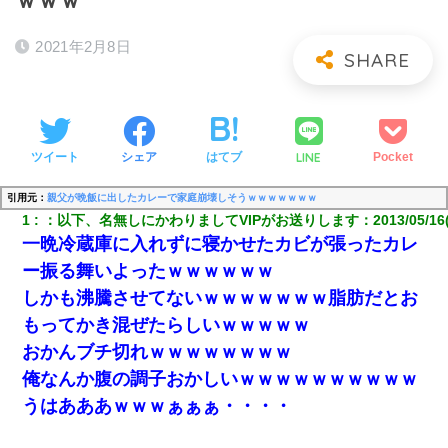
ｗｗｗ
2021年2月8日
LINE
ツイート
シェア
はてブ
Pocket
引用元：
親父が晩飯に出したカレーで家庭崩壊しそうｗｗｗｗｗｗｗ
1
：
以下、名無しにかわりましてVIPがお送りします
：
2013/05/16
一晩冷蔵庫に入れずに寝かせたカビが張ったカレ
ー振る舞いよったｗｗｗｗｗｗ
しかも沸騰させてないｗｗｗｗｗｗｗ脂肪だとお
もってかき混ぜたらしいｗｗｗｗｗ
おかんブチ切れｗｗｗｗｗｗｗｗ
俺なんか腹の調子おかしいｗｗｗｗｗｗｗｗｗｗ
うはあああｗｗｗぁぁぁ・・・・