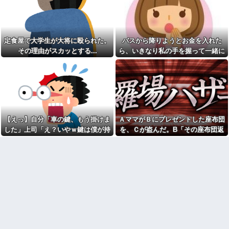
れたんやがこれワイ詰み
【崩壊寸前】夫がバイトの子
か？？？？？？？
を「放っておけない」とか言い
生食が最悪最凶なのって豚肉
訳する理由がコレｗｗｗｗ
らしいな
アタシ何歳に見える？って誘
定食屋で大学生が大将に殴られた。
バスから降りようとお金を入れた
【緊急】今の若者に急増して
い受け風の事言うゴミってまだ
いる『コレ』依存、めちゃくち
生存してるよね〜
その理由がスカッとする...
ら、いきなり私の手を握って一緒に
ゃ深刻な模様w w w w w w w w
【胸熱】中居正広、熊本に人
降りようとする子供がいた。手をほ
w w
知れず支援か 10年前の震災で
どこうとしても放してくれず...
美容院ってオッサンがいきな
は3度現地入り「誰にも知られな
り行っても大丈夫なん？
くて良い」
男性恐怖症だったの嫁をサル
長年付き合いがある温和だっ
の様に求めまくった結果は……..
た友人がとんでもなくキレた
俺「ゲーム機どこ？」親「ち
下僕にネーミングセンスが皆
ょっと借りたよ」→どうぶつの
無なため 我が家の歴代ご主人様
【えっ】自分「車の鍵、もう掛けま
ＡママがＢにプレゼントした座布団
森を開いた瞬間、村が大変なこ
達は…【再】
した」上司「え？いやｗ鍵は僕が持
を、Ｃが盗んだ。B「その座布団返
とになっていて…
ウトのセクハラを夫に泣いて
ってるから、それは無理だろ？ｗ」
して！」C「私がもらった物だけ
本屋で店員に腕を引っ張られ
訴えても「いいじゃないかその
て「万引きしたでしょ？」と詰
くらい。我慢してたらご褒美あ
→そんなこと知らなくて本当に驚い
ど？」→Aママが用意していた証拠
め寄られた。荷物を確認してい
げるから」と迫られた。夫が気
た。
で一気に形勢逆転して…
る間に、私を犯人扱いしたおっ
持ち悪くて悲鳴をあげたら「う
さんが本を盗んで…
るさい」とグーで殴られた
激辛チャレンジの契約書にサ
アタシ何歳に見える？って誘
インし、チャレンジしたらとん
い受け風の事言うゴミってまだ
でもない事態になった。救急車
生存してるよね～
運ばれ胃の洗浄や入院2日で10万
嫁の料理がクソまずい。昨日
超えて...
の献立はサラダ、しょっぱいメ
エルメスの袋を強奪された
イン、汁物、ご飯だけ・・・
弟。弟「その袋、僕のですよ