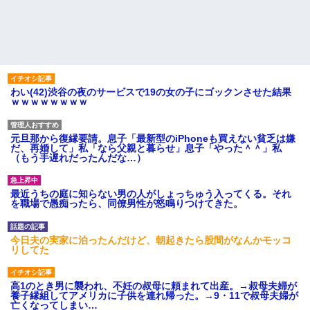
わい(42)渋谷の夜のサービスで19の女の子にゴックンさせた結果
ｗｗｗｗｗｗｗｗ
元旦那から復縁要請。息子「最新型のiPhoneも買えない貧乏は嫌
だ、再婚して」私「なら父親と暮らせ」息子「やった＾＾」私
（もう手遅れだったんだな…）
最近うちの庭に知らない男の人がしょっちゅう入ってくる。それ
を職場で愚痴ったら、同僚男性が怒鳴りつけてきた。
今日夫の実家に泊ったんだけど、朝起きたら股間がなんかモッコ
リしてた
高1のとき男に襲われ、不妊の叔母に頼まれて出産。→叔母夫婦が
養子縁組してアメリカに子供を連れ帰った。→9・11で叔母夫婦が
亡くなってしまい…