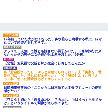
17年飼っていた犬が亡くなった。鼻水垂らし嗚咽する私に、猫が
近づいて頭突きをしてきて…
クラスで一人無口で誰とも話さない男子がいた。→修学旅行に来
なかったその男子に女子達がお土産を渡した。5分後…
【悲報】お風呂で父親と姉が完全に行為してるんだが...
私『貯金貯まったし、やっと家建てられるね！』夫「実家を二世
帯住宅にした。それに貯金使った」→私『離婚しよう』夫「え
っ」私『使った貯金はあげるから』→すると…
日航機墜落事故の「ここからは日本語で大丈夫ですよ〜」の絶望
感がヤバイ・・・
【ワロタ】姉から「肉食系14才、乳丸出し、毛はうっすら生えか
け」というタイトルで画像が送られてきた