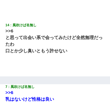
新築の家で。クラクラするくらいの「白粉の匂い」が鼻につくも
嫁＆娘「そんな匂いしない…」ある日、友人奥「素敵なアンティ
ークですね！」俺（！？）
14
風吹けば名無し
旦那の元嫁「離婚したとはいえ、私が本来の妻。許可なく結婚す
>>6
るなんてどういう神経してるの？離婚届を記入して持って来い」
→笑いが止まらなくなり・・・
と思って出会い系で会ってみたけど全然無理だっ
たわ
200万を貸したコウトから、追加で400万の申し込み、私「無理。
口とか少し臭いともう許せない
義弟より娘たちが大事」旦那「娘たちが成人したら別れよう」私
（は？）
【ワロタ】姉から「肉食系14才、乳丸出し、毛はうっすら生えか
け」というタイトルで画像が送られてきた
婚活パーティーでよく会う美女がいた。こんな完璧な容姿を持っ
7
風吹けば名無し
てしても結婚て難しいんだなぁ…と思ってた
>>6
乳はないけど性格は良い
童貞俺、宅飲みした女友達2人を家に泊めた結果ｗｗｗｗｗｗ