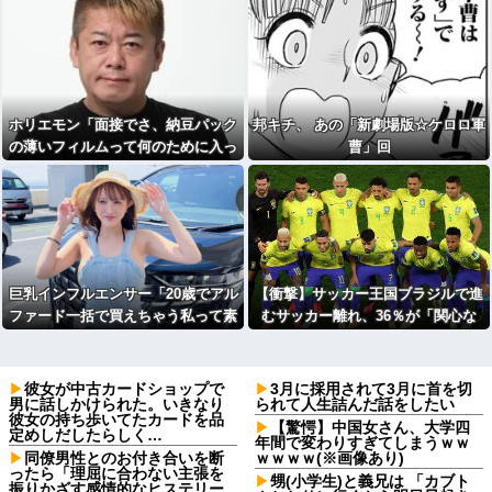
ホリエモン「面接でさ、納豆パック
邦キチ、 あの「新劇場版☆ケロロ軍
の薄いフィルムって何のために入っ
曹」回
ていの？って聞くわけ」
巨乳インフルエンサー「20歳でアル
【衝撃】サッカー王国ブラジルで進
ファード一括で買えちゃう私って素
むサッカー離れ、36％が「関心な
敵」
し」・・・・・・・・・
彼女が中古カードショップで
3月に採用されて3月に首を切
男に話しかけられた。いきなり
られて人生詰んだ話をしたい
彼女の持ち歩いてたカードを品
【驚愕】中国女さん、大学四
定めしだしたらしく…
年間で変わりすぎてしまうｗｗ
同僚男性とのお付き合いを断
ｗｗｗｗ(※画像あり)
ったら「理屈に合わない主張を
甥(小学生)と義兄は 「カブト
振りかざす感情的なヒステリー