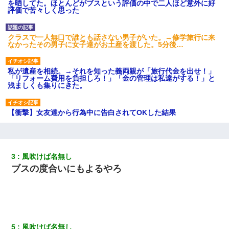
を晒してた。ほとんどがブスという評価の中で二人ほど意外に好
評価で苦々しく思った
クラスで一人無口で誰とも話さない男子がいた。→修学旅行に来
なかったその男子に女子達がお土産を渡した。5分後…
私が遺産を相続。→それを知った義両親が「旅行代金を出せ！」
「リフォーム費用を負担しろ！」「金の管理は私達がする！」と
浅ましくも集りにきた。
【衝撃】女友達から行為中に告白されてOKした結果
私『貯金貯まったし、やっと家建てられるね！』夫「実家を二世
帯住宅にした。それに貯金使った」→私『離婚しよう』夫「え
っ」私『使った貯金はあげるから』→すると…
3
風吹けば名無し
ブスの度合いにもよるやろ
私「結婚やめるわ」 婚約者「え？なんでなんで？」 → 放置した
結果…｜生活｜ワロタあんてな
ホテルに泊まったんだけど従業員が最悪だった。折角の旅行で何
故私が怒鳴られなきゃいけなかったのだ
5
風吹けば名無し