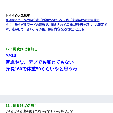
妊娠中に「おいこのブタ女！てめー席譲れ！」と絡まれ腹を殴る
真似された。泣きながら夫に話すと一年後に…
居酒屋にて。兄の紹介者「お酒飲みなって」私「未成年なので無理で
今日夫の実家に泊ったんだけど、朝起きたら股間がなんかモッコ
す！」酷すぎるワードの連発で、耐えきれず店員に5千円を渡し「お勘定で
リしてた
す。逃がして下さい」その後、録音内容を父に聞かせたら...
【クズ】昔、兄がお見合いして「ブスすぎｗｗｗ」と断った女性
が、兄の同級生と結婚。それを知った兄は荒れ狂い、｢嫁さん、俺
のお古ですが気分はどう？」とメールを送った→
12
風吹けば名無し
>>10
とっさに女児を捕まえたら変質者扱いされた。母親「あっち行っ
普通やな、デブでも痩せてもない
てよ！気持ち悪い！（ｼｯｼｯ」→ 後日、俺を見つけた母親がすっ飛
んできて・・・
身長160で体重50くらいやと思うわ
父親がくも膜下出血で突然ﾀﾋ。→母の貯金が0なことが判明。→母
「私を家に置いてほしい、どうか見捨てないで(土下座」俺・嫁
「…」
何年か前に妹は離婚している。当時生まれた姪が義弟の子じゃな
かったため妹有責での離婚になり…
11
風吹けば名無し
だんだん好きになっていったん？