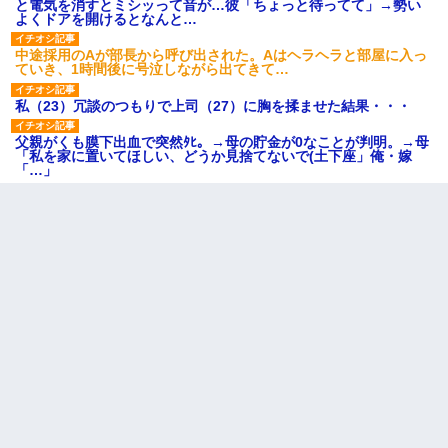
と電気を消すとミシッって音が…彼「ちょっと待ってて」→勢い
よくドアを開けるとなんと…
中途採用のAが部長から呼び出された。Aはヘラヘラと部屋に入っ
ていき、1時間後に号泣しながら出てきて…
私（23）冗談のつもりで上司（27）に胸を揉ませた結果・・・
父親がくも膜下出血で突然ﾀﾋ。→母の貯金が0なことが判明。→母
「私を家に置いてほしい、どうか見捨てないで(土下座」俺・嫁
「…」