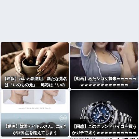
【速報】れいわ新選組、新たな党名
【動画】あたシコ女襲来ｗｗｗｗｗ
は「いのちの党」 略称は「いの
ｗｗｗｗｗｗｗｗｗｗｗｗ
ち」 [135853815]
【動画】韓国アイドルさん、エ●さ
【困惑】このグランドセイコー買う
が限界点を超えてしまう
かガチで迷うｗｗｗｗｗｗｗｗｗｗ