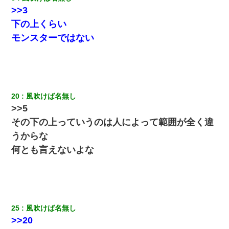
>>3
兄の新しい嫁がやらかしすぎて辛い。当たり前のように実家や姪
下の上くらい
の幼稚園に来る
モンスターではない
【不幸な結婚式】新郎親族「ブスのくせにドレスなんか着ちゃっ
てさ～ほんと恥ずかしいわよね～（大声」新郎両親「！！！（土
下座」→ 結果・・・
三年働いてたパートを突然クビになった。しかし元職場の主要取
20
風吹けば名無し
引先のトップが母方の叔父だったので…
>>5
その下の上っていうのは人によって範囲が全く違
高1のとき男に襲われ、不妊の叔母に頼まれて出産。→叔母夫婦が
うからな
養子縁組してアメリカに子供を連れ帰った。→9・11で叔母夫婦が
亡くなってしまい…
何とも言えないよな
【衝撃】婚約者「兄と結婚はするけど嫁入りするわけじゃない。
お互い干渉はしないようにしましょう」→ その後に結納金の話を
したので、母が・・・
25
風吹けば名無し
[緊急]ベロベロの女に声をかけて行為してきた結果
>>20