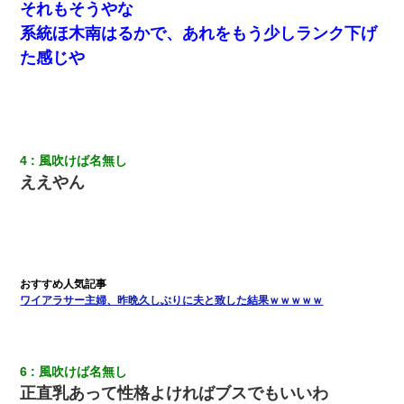
それもそうやな
小学生の妹が20代の弟とチューしてるのに、見て見ぬふりの親を
見てから実家を出た。それから15年、妹が弟の子を妊娠したらし
系統ほ木南はるかで、あれをもう少しランク下げ
くもう堕胎できない月なんだと母から連絡がきた…｜生活｜ワロ
タあんてな
た感じや
私は家が貧しくて、手に職をつけようと看護師になった。だけど
卒業を控えた年の1月末、車にひかれて看護師になれなくなった。
4
風吹けば名無し
３２歳俺「ずっと好きでした！！付き合って下さい！」 ２５歳
彼女「うん！！絶対幸せになろうね！！！！」 → ７年後ｗｗ
ええやん
ｗｗｗ
元旦那から復縁要請。息子「最新型のiPhoneも買えない貧乏は嫌
だ、再婚して」私「なら父親と暮らせ」息子「やった＾＾」私
（もう手遅れだったんだな…）
ワイアラサー主婦、昨晩久しぶりに夫と致した結果ｗｗｗｗｗ
医者「糖尿病で余命1年です」 ワイ「知らんわｗどうせ死ぬなら
食べる量増やすわｗ」→結果ｗｗｗｗｗ
【衝撃】職場に入って来た綺麗な新人さんに職場を案内すること
6
風吹けば名無し
に → 新人「ドンッ！」私「！？」→ 突然、突き飛ばされて左手
正直乳あって性格よければブスでもいいわ
の甲を踏みつけられて…