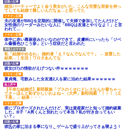
【ネット騒然】惨殺されたタ
婚活パーティーでよく会う美女がいた。こんな完璧な容姿を持っ
ワマン頂き女子のこの動画、す
てしても結婚て難しいんだなぁ…と思ってた
げえええええｗｗｗｗｗｗｗｗ
ｗｗｗ
夫の友達がBBQを定期的に開催して夫婦で参加してたんだけど、
【愕然】白のクラウン俺氏、
女性側のリーダーみたいな人に「BBQは友達とやりなよ！」と言
高速道路左車線を制限速度で走
われて…
った結果wwwwwwwwwwww
百年の恋12-899 食べた量を
体中に赤い蕁麻疹みたいなのができて、皮膚科にいったら「ジベ
張り合ってくる
ル薔薇色ひこう疹」という症状だと言われた
【悲報】佐藤輝明・・・２軍
でも盛大にやらかす←あまり悲
私「結婚やめるわ」 婚約者「え？なんでなんで？」 → 放置した
しませないでくれ
結果…｜生活｜ワロタあんてな
彼女(37)の情欲がえげつない件ｗｗｗｗｗｗｗ
童貞俺、宅飲みした女友達2人を家に泊めた結果ｗｗｗｗｗｗ
【不幸な結婚式】新郎親族「ブスのくせにドレスなんか着ちゃっ
てさ～ほんと恥ずかしいわよね～（大声」新郎両親「！！！（土
下座」→ 結果・・・
彼にプロポーズされたんだけど、実は資産家だと知って婚約破棄
した。B子「A男くんと別れたって本当？私が付き合ってもい
い？」
彼氏の家に泊まる事になり、ゲームで盛り上がってさぁ寝よう！