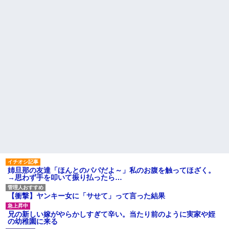
因を探るとまさかの事実が…
AIさん、ドラクエ6を理想的に
アニメ化してしまう
転校生と仲良くなってその子
の家に遊びに行ったら私が小さ
間男が嫁と一緒に「お願いし
い頃に撮った写真があった
ます離婚してください。出来る
だけの償いはします。」とか言
【衝撃】50代女性、京大病院
ってきたからブチ切れて100発ぐ
で脳腫瘍手術→“腫瘍の無い部
らい殴る蹴るでフルボッコに...
位”を摘出 2度「腫瘍ではな
い」と出るも続行、脳幹損傷
ハードオフに売っていた4万
で“植物状態”に
4000円のフィギュアがヤバすぎ
るｗｗｗｗｗｗ「こんな高い
パートの面接で号泣しながら
の？ｗｗ」「逆に超安い」
「ここもダメだったらもう食べ
ていけないんです」って熱弁し
私「ちょっと、人の家の金庫
てた人がいた
触らないでよ！」キチママ『そ
こに金庫があったから、開けて
主な税金の成り立ちを調べて
みようとしただけ☆』義兄「泥
みたよ
は出てけ！二度と来るな！」結
果・・・
私「初めて飲む味だけどなん
のお茶？」彼「ちっ！」私「」
【GIF】JSのカンチョーワロ
姉旦那の友達「ほんとのパパだよ～」私のお腹を触ってほざく。
タ
→思わず手を叩いて振り払ったら…
後続車にクラクションを鳴ら
され彼氏が逆切れ。「何クラク
ション鳴らしてんだ！降りてこ
【衝撃】ヤンキー女に「サせて」って言った結果
いよ！」と怒鳴りだし...
【衝撃】報酬100万円超の治験
兄の新しい嫁がやらかしすぎて辛い。当たり前のように実家や姪
募集がこちらｗｗｗｗｗ(※画像
の幼稚園に来る
あり)