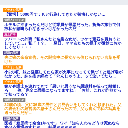
【驚愕】5000円でＪＫと行為してきたが後悔しかない…
ホテルに泊まったんだけど従業員が最悪だった。折角の旅行で何
故私が怒鳴られなきゃいけなかったのだ
デパートの外商『私さんだと名乗る女が、ツケで宝石を買おうと
していて…』私「！？」→ 翌日。ママ友たちの様子が微妙におか
しくなり・・・
夫に癌の余命宣告。その闘病中に長女から信じられない言葉を受
けた
小2の頃、妹と昼寝してたら家が火事になってて気づくと逃げ場が
なかった。妹を抱き締めて「ﾀﾋんじゃうよ」って泣いてたら…
嫁が弁護士を連れてきて「悪いと思うなら慰謝料を払って離婚し
ろ」→ 俺「完全に恐喝になってますね」「お前、これが詐欺だっ
て知ってる？」
22歳の頃、父に36歳の男性とお見合いをしてくれと頼まれた。父
の親会社の経営者の息子さんだったので、父も喜んで私の写真を
送ったんだが→
医者「糖尿病で余命1年です」 ワイ「知らんわｗどうせ死ぬなら
食べる量増やすわｗ」→結果ｗｗｗｗｗ