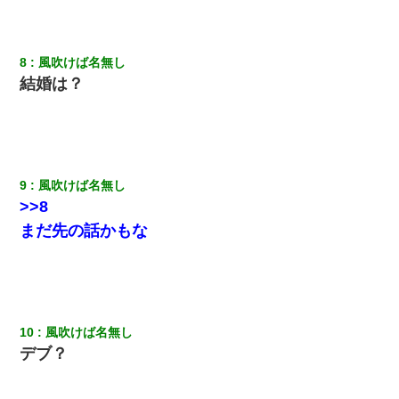
17年飼っていた犬が亡くなった。鼻水垂らし嗚咽する私に、猫が
近づいて頭突きをしてきて…
8
風吹けば名無し
【まぬけ】夫「離婚だ！」私「わかった。で？」夫「慰謝料
結婚は？
だ！」私「いいけど弁護士通して。私も請求する」夫「」
義兄嫁が義実家で「コロナ陽性だったからこのまま療養させて下
さい」と言い出してド修羅場になった
9
風吹けば名無し
【衝撃】ヤンキー女に「サせて」って言った結果
>>8
まだ先の話かもな
【驚愕】5000円でＪＫと行為してきたが後悔しかない…
朝起きたら嫁がいなかった。俺（嫁も嫁実家も電話に出ない…不
安だ）→ 仕事を早退して帰宅すると、嫁と嫁両親と知らない男が
２人・・・
10
風吹けば名無し
デブ？
男だけどリベンジポノレノの被害者になって未だに人生が立ち直
せない