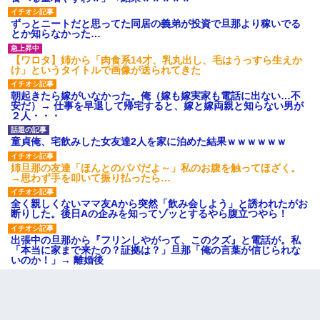
ずっとニートだと思ってた同居の義弟が投資で旦那より稼いでる
とか知らなかった…
【ワロタ】姉から「肉食系14才、乳丸出し、毛はうっすら生えか
け」というタイトルで画像が送られてきた
朝起きたら嫁がいなかった。俺（嫁も嫁実家も電話に出ない…不
安だ）→ 仕事を早退して帰宅すると、嫁と嫁両親と知らない男が
２人・・・
童貞俺、宅飲みした女友達2人を家に泊めた結果ｗｗｗｗｗｗ
姉旦那の友達「ほんとのパパだよ～」私のお腹を触ってほざく。
→思わず手を叩いて振り払ったら…
全く親しくないママ友Aから突然「飲み会しよう」と誘われたがお
断りした。後日Aの企みを知ってゾッとするやら腹立つやら！
出張中の旦那から『フリンしやがって、このクズ』と電話が。私
「本当に家まで来たの？証拠は？」旦那「俺の言葉が信じられな
いのか！」→ 離婚後