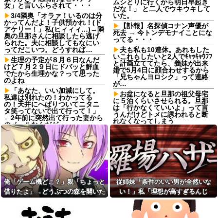
ムシとりに行くから明日早起き
女」と言いふらされて・・・
だな！」 と二人でウキウキして
3/4隣奥「オラァ！いるのは分
いた。
かってんだよ！子供預かれ！(ド
【訃報】名探偵コナン声優が
アケリー！」私(ヒィィィ…)→隣
死去 → 今トンデモナイことにな
奥の旦那さんに相談したら逃げ
ってる・・・
られた。夫に相談してもなにい
ってだこいつ。どうすれば…
夫も私も10連休。あれもした
いこれもしたいと2人でｷｬｯｷｬｳﾌﾌ
生理の予定が８月６日なんだ
と計画立ててたら、義妹が出来
けど７月２９日にドバッと鮮血
婚で5月4日に顔合わせするから
でたから生理かな？って思った
「兄ちゃんヨロシク」って連絡
のよね
が…
「あなた、いい加減にして。
お盆になると旦那の祖父母宅
私達は別れたの！わかってる
に５泊くらいさせられる。旦那
の！天井にへばりついてニタニ
は「行かなくていいよ」って言
タ笑ってないで出て行って！」
うんだけどトメに誘われると断
←2年前に突然出て行った妻から
れなくなってしまう
のメールなんだが…
ねりけしで作った正露丸を飲
【悲報】 ワイ「ラーメン一袋
ませたら｢すっげー効いた。サン
だけじゃ足らんわ！二袋作った
キューな｣と笑顔で返された
ろ！」→結果ｗｗｗ
【熱波】ドイツ、暑すぎて１
友人の親が営む店で車を購入
ヶ月で９６００人死亡
しただけなのに、友人から「裏
切った」と責められるようにな
【熱波】ドイツ、暑すぎて１
った理由が理解できず…
ヶ月で９６００人死亡
俺「ゲーム機どこ？」親「ちょっと
従姉妹「条件のいい男が全然いな
サッカークラブに通ってるＡ
【画像】ディズニーのおいな
借りたよ」→どうぶつの森を開いた
い！」私「理想が高すぎるんじ
くんが急に海外へ引っ越すこと
り巻（600円）、流石にアレすぎ
瞬間、村が大変なことになってい
ゃ…？」→婚活の愚痴を聞き続けた
に。一番仲良くしてた息子がシ
て賛否両論の大炎上をしてしま
ョックを受けて...
うw w w w w w w他
て…
結果…