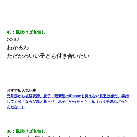
43
風吹けば名無し
>>37
わかるわ
ただかわいい子とも付き合いたい
元旦那から復縁要請。息子「最新型のiPhoneも買えない貧乏は嫌だ、再婚
して」私「なら父親と暮らせ」息子「やった＾＾」私（もう手遅れだった
んだな…）
38
風吹けば名無し