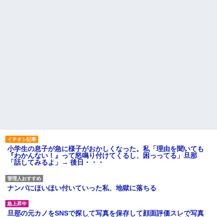
小学生の息子が急に様子がおかしくなった。私「理由を聞いても
『わかんない！』って怒鳴り付けてくるし、困っってる」旦那
「話してみるよ」→ 後日・・・
ナンパにほいほい付いていった私、地獄に落ちる
旦那の元カノをSNSで探して写真を保存して顔面評価スレで写真