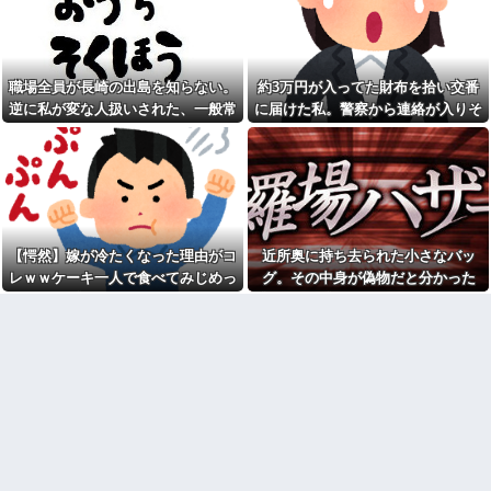
コトメ「遺産を返しなさ
元職場の要注意オバサン、引
い！」私「遺言どおりです
っ越し先でご近所になり粘着開
が？」→夫の遺産を巡る話し合
始！！「どこまで送って！」か
いが思わぬ展開になって…
ら始まり半年も経つと「お金貸
してくれない？」断ると翌日、
俺(52)、女(28)との不倫が嫁に
玄関前にゴミが置かれる
職場全員が長崎の出島を知らない。
約3万円が入ってた財布を拾い交番
発覚。離婚に応じたはずの嫁か
らエグすぎる攻撃が恐ろしすぎ
元職場の要注意オバサン、引
逆に私が変な人扱いされた、一般常
に届けた私。警察から連絡が入りそ
る
っ越し先でご近所になり粘着開
識だと思ってたのに
の金が私のものになった結果...
始！！「どこまで送って！」か
息子に『葵』と名付けたら、
ら始まり半年も経つと「お金貸
初対面では必ず女の子だと思わ
してくれない？」断ると翌日、
れる。同じ名前でも避けられな
玄関前にゴミが置かれる
かった勘違いとは…
お盆になると旦那の祖父母宅
俺「ゲーム機どこ？」親「ち
に５泊くらいさせられる。旦那
ょっと借りたよ」→どうぶつの
は「行かなくていいよ」って言
森を開いた瞬間、村が大変なこ
うんだけどトメに誘われると断
【愕然】嫁が冷たくなった理由がコ
近所奥に持ち去られた小さなバッ
とになっていて…
れなくなってしまう
レｗｗケーキ一人で食べてみじめっ
グ。その中身が偽物だと分かった
【画像】俺たちの姫、佳子さ
嫁「最近さ、家事に気持ちが
まのお気に入りのドレスがこち
て言われてた・・・
時、どんな顔をするのか楽しみで…
こもってないよね」俺「ちゃん
らです←コレは可愛過ぎるw w
とやってるだろ」→分担してい
w w w w w w
たはずの家事を巡って夫婦で揉
【速報】ルフィの幹部、懲役
めることに…
20年に決定する←コレは妥当
【驚愕】サークルで付き合っ
か？？？？？？？
た男が既婚者だった！しかも妻
シャウエッセン公式、またこ
から直接電話が来たんだがｗｗ
ういうのでいい丼をポスト
ｗｗ
【画像】令和最新版の宇垣美
引越して一週間経った頃、隣
里さん←こう言うのでいいんだ
の奥さんから「掃除機の音がう
よが目一杯詰まってると話題にw
るさい」と苦情があった。静か
w w w w w w w w
に暮らしていたはずなのに、原