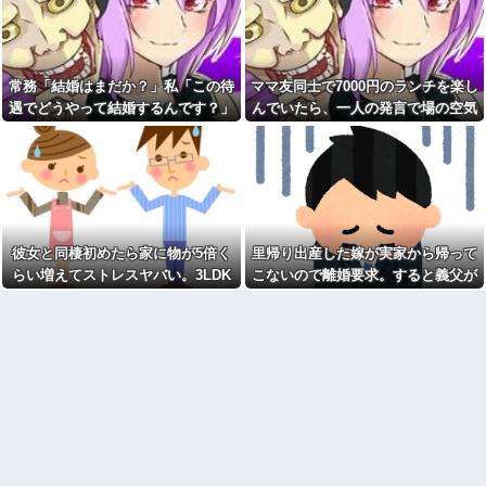
財務官僚、異例の左遷ｗｗｗｗ
ぜ私たちに厳しかったのか尋ね
ｗｗｗｗ他
た。すると「本当は世の中は辛
くて厳しいものなんだ」と教え
血を見て失神した俺が「殺人
たかったと言われ…
事件の被害者（遺体）」と勘違
いされ現場が大パニックに！勇
ワイ手取り15万正社員→副業
常務「結婚はまだか？」私「この待
ママ友同士で7000円のランチを楽し
敢なおばちゃんとオジサン達の
でウーバーやってるんやが金が
団結力と勘違い劇がこちらｗｗ
遇でどうやって結婚するんです？」
んでいたら、一人の発言で場の空気
ない
同性から見て魅力のない女性
→飲み会で本音を返したら場が静ま
が凍りついた。その理由とは…
有吉「『俺テレビ見ない』っ
て言う奴おかしいだろ。団子屋
女「赤ちゃん抱っこしてみま
り返って…
で『団子食べない』って言う
すか～？w」ワイ（やめろおおお
か？」
おおおおおおおおおおお）
【衝撃画像】中学生「先生！
【画像】このボケて、破壊力
水泳で水着になるのイヤで
ありすぎてクッソワロタｗｗｗ
す！」先生「分かった」→結果
ｗｗｗｗｗｗ
まさかの『こう』なってしまうw
彼女と同棲初めたら家に物が5倍く
里帰り出産した嫁が実家から帰って
コトメの結婚式で、知らない
w w w w w w
間にお祝いの歌を弾き語りする
らい増えてストレスヤバい。3LDK
こないので離婚要求。すると義父が
【速報】ワイ、嫁とのセッ■ス
事になってた
で余裕だろと思ってたけど全部埋め
ブチギレた
が終了したけど質問ある？
旦那の同僚女が旦那の元カ
やがった
【緊急】お笑いジャングルポ
ノ。なのにしょっちゅうペアで
ケット斉藤慎二被告に懲役7年の
仕事してて遅くまで残業したり
求刑←これ…
二人で出張に行ったり。なんで
「今度の出張は一人で行く」っ
自杀殳するための道中で露出
て嘘つくのかな
狂に出会った。自分でもよく分
からないけどソイツの腕をしっ
休んだ翌日、先輩パートに申
かり掴んで境遇を泣きながら話
し送りあるかと確認したらいき
した。すると露出狂は…
なりキレられた。このパートの
性格悪くないか？
【肥満】 103キロで彼氏にフ
ラれた女の末路が悲惨すぎるｗ
【速報】専門家「イオンモー