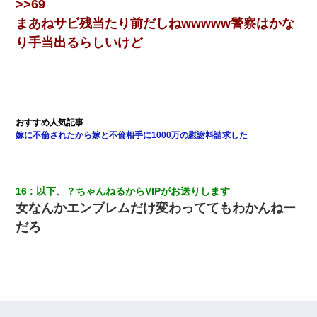
２人・・・
>>69
まあねサビ残当たり前だしねwwwww警察はかな
同じマンションに住んでる女性が鍵をわかりやすいところに隠し
り手当出るらしいけど
ている事に気づいた俺「忍びこんでみよう！」→ 結果
嫁に不倫されたから嫁と不倫相手に1000万の慰謝料請求した
16
以下、？ちゃんねるからVIPがお送りします
女なんかエンブレムだけ変わっててもわかんねー
だろ