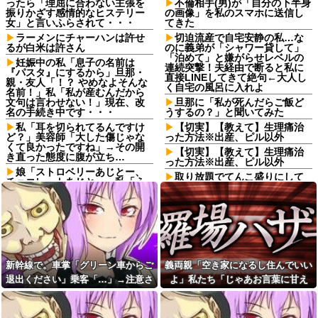
ったら「理屈に合わない主張を
不倫相手(男)が「自分の下半身
振りかざす感情的なヒステリー
の画像」を私のスマホに送信し
女」と言いふらされて・・・
てきた
ラーメンにチャーハンは許せ
切迫流産で自宅安静の私…な
るが白米は許さん
のに義弟が「シャワー貸して」
「泊めて」と嫌がらせレベルの
妊娠中の私「息子の名前は
連続突撃！夫経由で断ると私に
『パスタ』にするから」旦那・
直接LINEしてきて絶句←大人し
親・友人「！？ やめなよそんな
く自宅の風呂に入れよ
名前！」私「私が産むんだから
文句は言わせない！」現在、改
旦那に「私が死んだらご飯ど
名の手続き中です・・・
うするの？」と聞いてみた
私「耳を切られてるんですけ
【切実】【教えて】生理痛治
ど？」美容師「大した傷じゃな
った方法※出産、ピル以外
くて良かったですね」→その開
【切実】【教えて】生理痛治
き直った態度に腹が立ち…
った方法※出産、ピル以外
娘「ストロベリーあじとー、
取り放題でてんこ盛りにして
チョコレートあじとー」私「え
るのはまあ見かけるが持ち帰り
っ、それもう一回言って？」→
はなしでしょう、、、
娘の読み方を聞いて思わず混乱
してしまい…
趣味で手作りしている品を嫁
の友人やその旦那から頼まれ
嫁「こんなところで何してる
る。でも相場の半額以下や原価
の？」俺「いや、その…」→ウ
割れの依頼が多くて…角の立た
ワキ相手と一緒のところを見ら
ない断り方を知りたい。
れ、最悪の修羅場になって…
新幹線で。車掌「グリーン車からご
義両親「空き家になるし住んでいい
夫「会社辞めて実家で仕事探
父「もう働けない…」母「私
したい」私「応援するよ」→と
退出ください」乗客「…」→注意さ
よ」私たち「じゃあお言葉に甘え
が頑張るから」→借金で崩れた
ころが退職届ではなく、まさか
家族を支えるため、私も働くこ
れても動かない乗客を見ていたら、
て…」→引っ越した途端、予想外の
の書類を用意していて…
とになって…
その直後まさかの展開に…
出来事が待っていて…
【悲報】高市早苗に逆らった
姉と叔父宅へ避難後、母にな