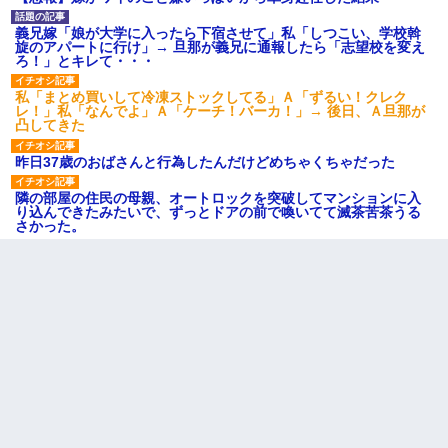
義兄嫁「娘が大学に入ったら下宿させて」私「しつこい、学校斡
旋のアパートに行け」→ 旦那が義兄に通報したら「志望校を変え
ろ！」とキレて・・・
私「まとめ買いして冷凍ストックしてる」Ａ「ずるい！クレク
レ！」私「なんでよ」Ａ「ケーチ！バーカ！」→ 後日、Ａ旦那が
凸してきた
昨日37歳のおばさんと行為したんだけどめちゃくちゃだった
隣の部屋の住民の母親、オートロックを突破してマンションに入
り込んできたみたいで、ずっとドアの前で喚いてて滅茶苦茶うる
さかった。