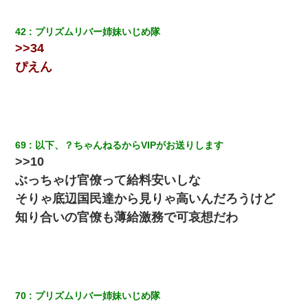
元夫の連れ子「俺の結婚式の時くらい、母親としての責任を果た
そうとは思わないのか！」→どうも連れ子は…
42
プリズムリバー姉妹いじめ隊 
>>34
夫に癌の余命宣告。その闘病中に長女から信じられない言葉を受
けた
ぴえん
【GJ!】会社から帰宅中、広い駐車場にエンジンかけっ放しの車を
発見。しかも「ヒィ～」みたいな声も聞こえてきたので気になっ
て近寄ったら女の子がおっさんの下敷きになってた
69
以下、？ちゃんねるからVIPがお送りします
高1のとき男に襲われ、不妊の叔母に頼まれて出産。→叔母夫婦が
>>10
養子縁組してアメリカに子供を連れ帰った。→9・11で叔母夫婦が
亡くなってしまい…
ぶっちゃけ官僚って給料安いしな
そりゃ底辺国民達から見りゃ高いんだろうけど
妻が亡くなったんだけど正直ガチで嬉しい
知り合いの官僚も薄給激務で可哀想だわ
彼女との行為を録画した結果→衝撃の事実が判明したｗｗｗｗｗ
ｗ
朝起きたら嫁がいなかった。俺（嫁も嫁実家も電話に出ない…不
70
プリズムリバー姉妹いじめ隊 
安だ）→ 仕事を早退して帰宅すると、嫁と嫁両親と知らない男が