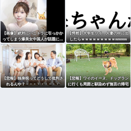
⇒！！！
【画像】絶対にハニトラに引っかか
【愕然】大学生ワイ、人妻の中に出
ってしまう爆美女中国人が話題に…
したらｗｗｗｗｗｗｗｗｗwwww
【悲報】独身税ってどうして批判さ
【悲報】ワイのイーヌ、ドッグラン
れるんや？・・・・・・・・・
に行くも周囲と馴染めず無言の帰宅