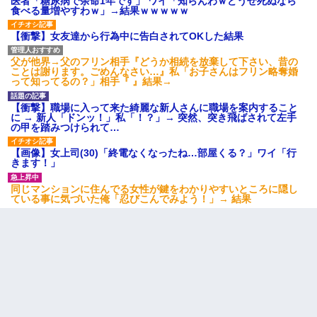
医者「糖尿病で余命1年です」 ワイ「知らんわｗどうせ死ぬなら
食べる量増やすわｗ」→結果ｗｗｗｗｗ
【衝撃】女友達から行為中に告白されてOKした結果
父が他界→父のフリン相手『どうか相続を放棄して下さい、昔の
ことは謝ります。ごめんなさい…』私「お子さんはフリン略奪婚
って知ってるの？」相手『 』結果→
【衝撃】職場に入って来た綺麗な新人さんに職場を案内すること
に → 新人「ドンッ！」私「！？」→ 突然、突き飛ばされて左手
の甲を踏みつけられて…
【画像】女上司(30)「終電なくなったね…部屋くる？」ワイ「行
きます！」
同じマンションに住んでる女性が鍵をわかりやすいところに隠し
ている事に気づいた俺「忍びこんでみよう！」→ 結果