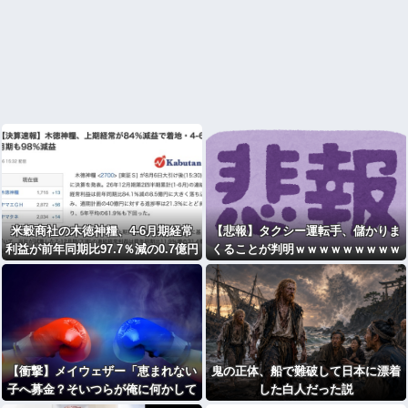
米穀商社の木徳神糧、4-6月期経常
【悲報】タクシー運転手、儲かりま
利益が前年同期比97.7％減の0.7億円
くることが判明ｗｗｗｗｗｗｗｗｗ
に減益
ｗｗｗｗｗｗｗｗｗｗｗｗｗｗｗｗ
【衝撃】メイウェザー「恵まれない
鬼の正体、船で難破して日本に漂着
子へ募金？そいつらが俺に何かして
した白人だった説
くれたのか・・・・・・？」