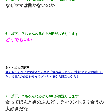
妊娠中に「おいこのブタ女！てめー席譲れ！」と絡まれ腹を殴る
なぜママは働かないのか
真似された。泣きながら夫に話すと一年後に…
「お前の父ちゃんは自宅警備員」とかからかわれたけど、実はと
んでもない仕事に就いていた
6
以下、？ちゃんねるからVIPがお送りします
私（23）冗談のつもりで上司（27）に胸を揉ませた結果・・・
どうでもいい
彼氏の家に泊まる事になり、ゲームで盛り上がってさぁ寝よう！
と電気を消すとミシッって音が…彼「ちょっと待ってて」→勢い
よくドアを開けるとなんと…
彼女にプロポーズしてOK貰った俺、告げられた結婚条件にブチ切
全く親しくないママ友Aから突然「飲み会しよう」と誘われたがお断りし
れて無事婚約破棄・・・
た。後日Aの企みを知ってゾッとするやら腹立つやら！
スマホを与えられて、中学卒業する頃にはすっかり女叩きに洗脳
された弟が、大学進学のために一人暮らししたいと言い出した。
7
以下、？ちゃんねるからVIPがお送りします
女ってほんと男のふんどしでマウント取り合うの
婚活パーティーでよく会う美女がいた。こんな完璧な容姿を持っ
てしても結婚て難しいんだなぁ…と思ってた
大好きだな