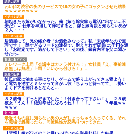
ワマン頂き女子のこの動画、す
げえええええｗｗｗｗｗｗｗｗ
わい(42)渋谷の夜のサービスで19の女の子にゴックンさせた結果
ｗｗｗ
ｗｗｗｗｗｗｗｗ
【愕然】白のクラウン俺氏、
高速道路左車線を制限速度で走
朝起きたら嫁がいなかった。俺（嫁も嫁実家も電話に出ない…不
った結果wwwwwwwwwwww
安だ）→ 仕事を早退して帰宅すると、嫁と嫁両親と知らない男が
２人・・・
百年の恋12-899 食べた量を
張り合ってくる
居酒屋にて。兄の紹介者「お酒飲みなって」私「未成年なので無
【悲報】佐藤輝明・・・２軍
理です！」酷すぎるワードの連発で、耐えきれず店員に5千円を渡
でも盛大にやらかす←あまり悲
し「お勘定です。逃がして下さい」その後、録音内容を父に聞か
しませないでくれ
せたら...
テレワーク上司「会議中はカメラ付けろ！」女社員「え、事前連
絡無しは無理」上司「いいから付けろ！」→
彼氏の家に泊まる事になり、ゲームで盛り上がってさぁ寝よう！
と電気を消すとミシッって音が…彼「ちょっと待ってて」→勢い
よくドアを開けるとなんと…
３２歳俺「ずっと好きでした！！付き合って下さい！」 ２５歳
彼女「うん！！絶対幸せになろうね！！！！」 → ７年後ｗｗ
ｗｗｗ
最近うちの庭に知らない男の人がしょっちゅう入ってくる。それ
を職場で愚痴ったら、同僚男性が怒鳴りつけてきた。
【悲報】嫁がワイのこと嫌いっぽいから単身赴任した結果