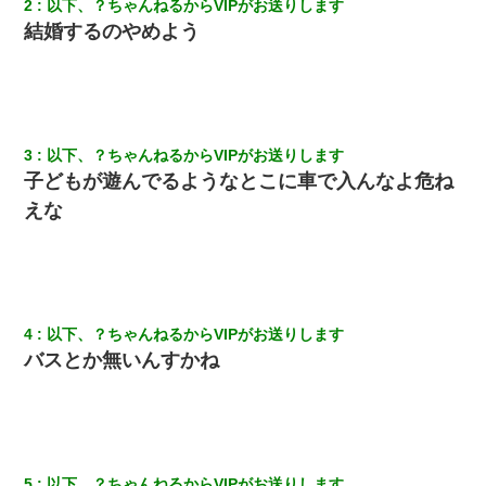
2
以下、？ちゃんねるからVIPがお送りします
私が遺産を相続。→それを知った義両親が「旅行代金を出せ！」
結婚するのやめよう
「リフォーム費用を負担しろ！」「金の管理は私達がする！」と
浅ましくも集りにきた。
【衝撃】女友達から行為中に告白されてOKした結果
3
以下、？ちゃんねるからVIPがお送りします
【ワロタ】姉から「肉食系14才、乳丸出し、毛はうっすら生えか
子どもが遊んでるようなとこに車で入んなよ危ね
け」というタイトルで画像が送られてきた
えな
ＤＮＡ検査『血縁関係０％』旦那「やっぱり托卵だったんだ…」
嫁「本当に身に覚えがない」「なにかの間違いだ！取り違え
だ！」→ 嫁「あっ」
【不幸な結婚式】新郎親族「ブスのくせにドレスなんか着ちゃっ
4
以下、？ちゃんねるからVIPがお送りします
てさ～ほんと恥ずかしいわよね～（大声」新郎両親「！！！（土
バスとか無いんすかね
下座」→ 結果・・・
旦那が長男のDNA鑑定をしたら血縁関係0%だった。旦那「やっぱ
りウワキしてたんだな…」長男「俺は誰の子供なの？」長女・次
男「ウワキ女！」
5
以下、？ちゃんねるからVIPがお送りします