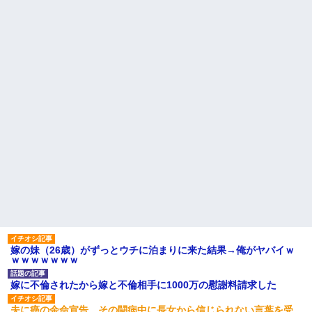
嫁の妹（26歳）がずっとウチに泊まりに来た結果→俺がヤバイｗ
ｗｗｗｗｗｗｗ
嫁に不倫されたから嫁と不倫相手に1000万の慰謝料請求した
夫に癌の余命宣告。その闘病中に長女から信じられない言葉を受