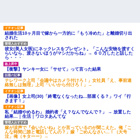
結婚生活10ヶ月目で嫁から一方的に「もう冷めた」と離婚切り出
された
彼女(美人女医)にネックレスをプレゼント。「こんな安物を渡すく
らいなら、渡さないほうがマシだからね」→ ６０万したと話した
ら・・・
【衝撃】ヤンキー女に「サせて」って言った結果
テレワーク上司「会議中はカメラ付けろ！」女社員「え、事前連
絡無しは無理」上司「いいから付けろ！」→
【画像】女上司(30)「終電なくなったね…部屋くる？」ワイ「行
きます！」
私「結婚やめるわ」 婚約者「え？なんでなんで？」 → 放置した
結果…｜生活｜ワロタあんてな
嫁が涙声で『会いたいね』とか言っているのが聞こえた。俺「こ
んな時間に誰と電話してんの？」嫁「ごめんなさい…！（大号
泣」俺（キターー）→