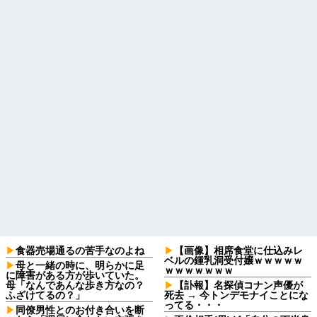
食器売場通るの苦手なのよね
【画像】相席食堂に仕込みレ
ベルの鍾乳洞受付嬢ｗｗｗｗｗ
母と一緒の時に、明らかに足
ｗｗｗｗｗｗｗ
に障害がある方が歩いていた。
母「なんであんな歩き方なの？
【訃報】名探偵コナン声優が
ふざけてるの？」
死去 → 今トンデモナイことにな
ってる・・・
同僚男性とのお付き合いを断