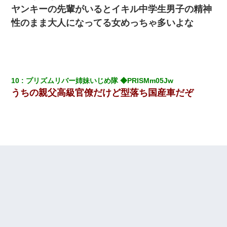
ヤンキーの先輩がいるとイキル中学生男子の精神
小2の頃、妹と昼寝してたら家が火事になってて気づくと逃げ場が
性のまま大人になってる女めっちゃ多いよな
なかった。妹を抱き締めて「ﾀﾋんじゃうよ」って泣いてたら…
新卒の女性社員に1年半ストーカーされていた。俺「マジで怖い」
上司「話をしてみる」→女性社員「実は10数年前に…」
10
プリズムリバー姉妹いじめ隊 ◆PRISMm05Jw 
｢昨日はお兄ちゃんと一緒にお風呂に入っちゃった～｣とか毎日兄
うちの親父高級官僚だけど型落ち国産車だぞ
の話をしていたA子が事故で亡くなった。→Ａ子のお母さんの話に
驚愕…
旦那の元カノをSNSで探して写真を保存して顔面評価スレで写真
を晒してた。ほとんどがブスという評価の中で二人ほど意外に好
評価で苦々しく思った
デパートの外商『私さんだと名乗る女が、ツケで宝石を買おうと
していて…』私「！？」→ 翌日。ママ友たちの様子が微妙におか
しくなり・・・
ナンパにほいほい付いていった私、地獄に落ちる