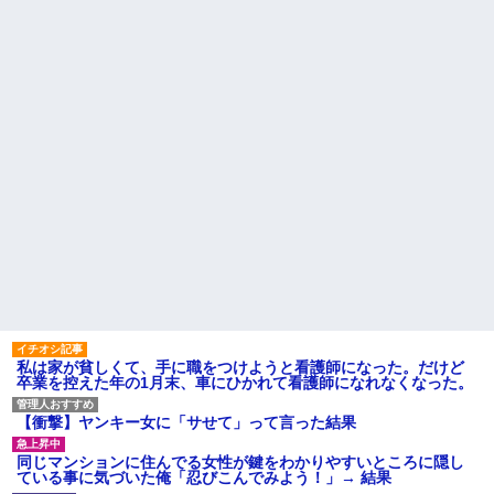
ｗｗｗ
ル熊本の爆心地に”こんなも
の”があったんだけど…」
義両親「空き家になるし住ん
でいいよ」私たち「じゃあお言
主な税金の成り立ちを調べて
葉に甘えて…」→引っ越した途
みたよ
端、予想外の出来事が待ってい
て…
ハードオフに売っていた4万
4000円のフィギュアがヤバすぎ
るｗｗｗｗｗｗ「こんな高い
の？ｗｗ」「逆に超安い」
私「ちょっと、人の家の金庫
触らないでよ！」キチママ『そ
こに金庫があったから、開けて
みようとしただけ☆』義兄「泥
は出てけ！二度と来るな！」結
果・・・
私「初めて飲む味だけどなん
のお茶？」彼「ちっ！」私「」
【GIF】JSのカンチョーワロ
タ
後続車にクラクションを鳴ら
私は家が貧しくて、手に職をつけようと看護師になった。だけど
され彼氏が逆切れ。「何クラク
卒業を控えた年の1月末、車にひかれて看護師になれなくなった。
ション鳴らしてんだ！降りてこ
いよ！」と怒鳴りだし...
【衝撃】ヤンキー女に「サせて」って言った結果
【衝撃】報酬100万円超の治験
募集がこちらｗｗｗｗｗ(※画像
あり)
同じマンションに住んでる女性が鍵をわかりやすいところに隠し
ている事に気づいた俺「忍びこんでみよう！」→ 結果
【ネット騒然】惨殺されたタ