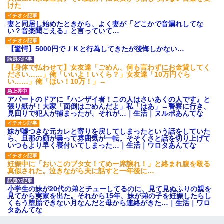
けた
妻と同居し始めたときから、よく妻が「どこかで音漏れしてな
い？音楽聞こえる」と言っていて…
【驚愕】5000円でＪＫと行為してきたが後悔しかない…
【身体で払わせて】女友達「ごめん、何も言わずにお金貸してく
ださい……」俺「いいよ！いくら？」女友達「10万円ぐら
い……」俺「ほい！10万！」→
アパートのドアに『ハンザイ者！この人はさいあくの人です』と
張り紙が！大家「面倒はごめんだよ」私「はあ」→警察に行き、
見回りで犯人が捕まったが、それが…｜生活｜ヌルポあんてな
妹が嘘つきな元カレと寄りを戻してしまったという話をしていた
ら、旦那の顔が曇って雰囲気が一転。そそくさと話を切り上げて
いつもより早く寝付いてしまった…｜生活｜ワロタあんてな
妊娠中に「おいこのブタ女！てめー席譲れ！」と絡まれ腹を殴る
真似された。泣きながら夫に話すと一年後に…
小学生の妹が20代の弟とチューしてるのに、見て見ぬふりの親を
見てから実家を出た。それから15年、妹が弟の子を妊娠したらし
くもう堕胎できない月なんだと母から連絡がきた…｜生活｜ワロ
タあんてな