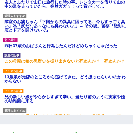
友人とふたりで山口に旅行した時の事。レンタカーを借りて山の
中の道を走っていたら、突然ガガッ！って音がして…
隣室のお婆ちゃん「下階からの異臭に困ってる、今もすっごく臭
い」私「変だなあ～なにも臭わないよ」→ その後。警察『絶対に
窓とドアを開けないで』
昨日37歳のおばさんと行為したんだけどめちゃくちゃだった
この母親は娘の黒歴史を掘り出さないと死ぬんか？ 死ぬんか？
13歳娘が元嫁のところから逃げてきた。どう扱ったらいいのかわ
からない
兄の新しい嫁がやらかしすぎて辛い。当たり前のように実家や姪
の幼稚園に来る
とっさに女児を捕まえたら変質者扱いされた。母親「あっち行っ
てよ！気持ち悪い！（ｼｯｼｯ」→ 後日、俺を見つけた母親がすっ飛
んできて・・・