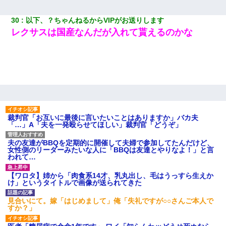
30
以下、？ちゃんねるからVIPがお送りします
レクサスは国産なんだが入れて貰えるのかな
裁判官「お互いに最後に言いたいことはありますか」バカ夫
「…」A「夫を一発殴らせてほしい」裁判官「どうぞ」
夫の友達がBBQを定期的に開催して夫婦で参加してたんだけど、
女性側のリーダーみたいな人に「BBQは友達とやりなよ！」と言
われて…
【ワロタ】姉から「肉食系14才、乳丸出し、毛はうっすら生えか
け」というタイトルで画像が送られてきた
見合いにて。嫁「はじめまして」俺「失礼ですが○○さんご本人で
すか？」