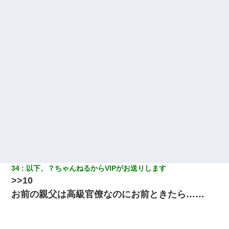
童貞俺、宅飲みした女友達2人を家に泊めた結果ｗｗｗｗｗｗ
【驚愕】私「今まで育てた分のお金返してね(冗談)」息子「はい、
3000万円」→数年後。私「妹が病気になったから援助して欲し
い」→
彼女(37)の情欲がえげつない件ｗｗｗｗｗｗｗ
【唖然】帰宅したら旦那のスポーツカーが消えていた。警察『目
立つし、すぐ見つかるかもしれません』→ 数時間後・・警察『××
さんご存じですか？』
居酒屋にて。兄の紹介者「お酒飲みなって」私「未成年なので無
理です！」酷すぎるワードの連発で、耐えきれず店員に5千円を渡
し「お勘定です。逃がして下さい」その後、録音内容を父に聞か
せたら...
34
以下、？ちゃんねるからVIPがお送りします
>>10
書店「息子さんが万引きしました」私「はっ？(息子目の前にいる
お前の親父は高級官僚なのにお前ときたら……
し…)うちの子ではないので迎えに行きません」→息子を名乗って
た人物の正体が判明するも・・・