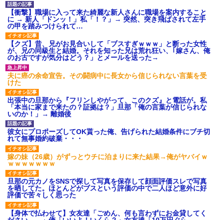
【衝撃】職場に入って来た綺麗な新人さんに職場を案内すること
に → 新人「ドンッ！」私「！？」→ 突然、突き飛ばされて左手
の甲を踏みつけられて…
【クズ】昔、兄がお見合いして「ブスすぎｗｗｗ」と断った女性
が、兄の同級生と結婚。それを知った兄は荒れ狂い、｢嫁さん、俺
のお古ですが気分はどう？」とメールを送った→
夫に癌の余命宣告。その闘病中に長女から信じられない言葉を受
けた
出張中の旦那から『フリンしやがって、このクズ』と電話が。私
「本当に家まで来たの？証拠は？」旦那「俺の言葉が信じられな
いのか！」→ 離婚後
彼女にプロポーズしてOK貰った俺、告げられた結婚条件にブチ切
れて無事婚約破棄・・・
嫁の妹（26歳）がずっとウチに泊まりに来た結果→俺がヤバイｗ
ｗｗｗｗｗｗｗ
旦那の元カノをSNSで探して写真を保存して顔面評価スレで写真
を晒してた。ほとんどがブスという評価の中で二人ほど意外に好
評価で苦々しく思った
【身体で払わせて】女友達「ごめん、何も言わずにお金貸してく
ださい……」俺「いいよ！いくら？」女友達「10万円ぐら