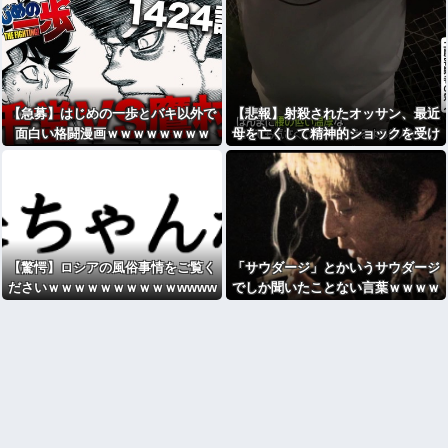
【急募】はじめの一歩とバキ以外で
【悲報】射殺されたオッサン、最近
面白い格闘漫画ｗｗｗｗｗｗｗｗ
母を亡くして精神的ショックを受け
ていたと判明
【驚愕】ロシアの風俗事情をご覧く
「サウダージ」とかいうサウダージ
ださいｗｗｗｗｗｗｗｗｗｗwwww
でしか聞いたことない言葉ｗｗｗｗ
ｗｗｗｗ