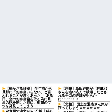
【動かざる証拠】 半年前から
【悲報】島田紳助が小林麻耶
旦那に「お弁当いらない」と言
さんを追い込んで破壊したとさ
われることが度々あった → ある
れる手口の詳細が明らか
日、空のお弁当箱を取る為に旦
に･･････！！
那の鞄を開けた時に、衝撃のブ
【悲報】 国土交通省さん気が
ツを発見してしまう…
狂ってしまうｗｗｗｗｗｗ
定食屋で注文から5分以上待た