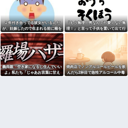
夫は私との会話を何度も忘
女「赤ちゃん抱っこしてみま
れ、楽しみにしていた約束まで
すか～？w」ワイ（やめろおおお
覚えていなかった。その積み重
おおおおおおおおおおお）
ねが限界を迎えて…
血を見て失神した俺が「殺人
親戚の息子が30過ぎてようや
事件の被害者（遺体）」と勘違
２年付き合ってる彼女がいるんだ
「もう無理！男なんて可愛くない無
く結婚したのに3～4年で離婚。
いされ現場が大パニックに！勇
相手の女性の言い分がモラハラ
敢なおばちゃんとオジサン達の
が、妊娠したので生まれる前に籍を
理！」と言って子供を置いて出て行
だったらしい
団結力と勘違い劇がこちらｗｗ
入れたいと言われた。俺は種がほぼ
った息子嫁
【肥満】 103キロで彼氏にフ
【恐怖】浮気相手との写メを
無いはずなのに...
ラれた女の末路が悲惨すぎるｗ
LINEでミス送信する嫁…その後
ｗｗｗ
旦那が取った行動がこれｗｗｗ
ｗ
ワイ手取り15万正社員→副業
でウーバーやってるんやが金が
【画像】このボケて、破壊力
ない
ありすぎてクッソワロタｗｗｗ
ｗｗｗｗｗｗ
祭りって謎だよな、誰が神輿
義両親「空き家になるし住んでいい
焼肉店でノンアルコールビールを飲
担いでるの？屋台出店してる奴
コトメの結婚式で、知らない
よ」私たち「じゃあお言葉に甘え
んだら2杯目で急性アルコール中毒
らは誰の許可を得て商売してる
間にお祝いの歌を弾き語りする
の？
事になってた
て…」→引っ越した途端、予想外の
になった。それで警察と保健所を巻
【画像】宇垣美里「学生時代
旦那の同僚女が旦那の元カ
出来事が待っていて…
き込む騒ぎに…
は全然モテなかったです」←こ
ノ。なのにしょっちゅうペアで
れほんまかぁ？w w w w w w w
仕事してて遅くまで残業したり
w
二人で出張に行ったり。なんで
「今度の出張は一人で行く」っ
【悲報】大卒初任給600万の時
て嘘つくのかな
代へ
wwwwwwwwwwwwwwwwww
休んだ翌日、先輩パートに申
w
し送りあるかと確認したらいき
なりキレられた。このパートの
【悲報】AV女優さん、キモオ
性格悪くないか？
タチー牛弱男どもの「おはよ
う」にブチギレｗｗｗ
【速報】専門家「イオンモー