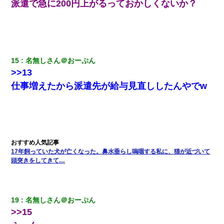
派遣で急に200円上がるっておかしくないか？
夫の友達がBBQを定期的に開催して夫婦で参加してたんだけど、
女性側のリーダーみたいな人に「BBQは友達とやりなよ！」と言
われて…
生保レディと行為する為に駆け引きしてみた結果ｗｗｗｗｗｗｗ
ｗｗｗｗｗ
15
名無しさん＠おーぷん
>>13
この母親は娘の黒歴史を掘り出さないと死ぬんか？ 死ぬんか？
仕事増えたから派遣先が給与見直ししたんやでw
夫に癌の余命宣告。その闘病中に長女から信じられない言葉を受
けた
義兄嫁が義実家で「コロナ陽性だったからこのまま療養させて下
さい」と言い出してド修羅場になった
17年飼っていた犬が亡くなった。鼻水垂らし嗚咽する私に、猫が近づいて
頭突きをしてきて…
私「まとめ買いして冷凍ストックしてる」Ａ「ずるい！クレク
レ！」私「なんでよ」Ａ「ケーチ！バーカ！」→ 後日、Ａ旦那が
凸してきた
19
名無しさん＠おーぷん
クラスで一人無口で誰とも話さない男子がいた。→修学旅行に来
>>15
なかったその男子に女子達がお土産を渡した。5分後…