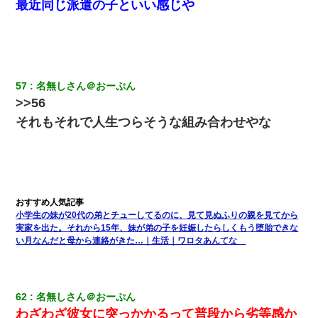
最近同じ派遣の子といい感じや
57
名無しさん＠おーぷん
>>56
それもそれで人生つらそうな組み合わせやな
小学生の妹が20代の弟とチューしてるのに、見て見ぬふりの親を見てから
実家を出た。それから15年、妹が弟の子を妊娠したらしくもう堕胎できな
い月なんだと母から連絡がきた…｜生活｜ワロタあんてな
62
名無しさん＠おーぷん
わざわざ彼女に突っかかるって普段から劣等感か