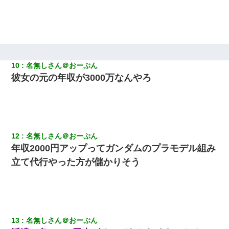
私は家が貧しくて、手に職をつけようと看護師になった。だけど
卒業を控えた年の1月末、車にひかれて看護師になれなくなった。
私「結婚やめるわ」 婚約者「え？なんでなんで？」 → 放置した
結果…｜生活｜ワロタあんてな
10
名無しさん＠おーぷん
彼女の元の年収が3000万なんやろ
友人とふたりで山口に旅行した時の事。レンタカーを借りて山の
中の道を走っていたら、突然ガガッ！って音がして…
「お前の父ちゃんは自宅警備員」とかからかわれたけど、実はと
んでもない仕事に就いていた
12
名無しさん＠おーぷん
年収2000円アップってガンダムのプラモデル組み
隣の部屋の住民の母親、オートロックを突破してマンションに入
り込んできたみたいで、ずっとドアの前で喚いてて滅茶苦茶うる
立て代行やった方が儲かりそう
さかった。
新築の家で。クラクラするくらいの「白粉の匂い」が鼻につくも
嫁＆娘「そんな匂いしない…」ある日、友人奥「素敵なアンティ
ークですね！」俺（！？）
13
名無しさん＠おーぷん