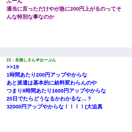
ふーん
適当に言っただけやが急に200円上がるのってそ
宅飲みで女友達の乳を見てしまった・・・
んな特別な事なのか
「パワハラを受けたから思い切って転職した」とSNSで呟いた
ら、速攻でパワハラかました元上司がLINEを送ってきた。
妊娠中に「おいこのブタ女！てめー席譲れ！」と絡まれ腹を殴る
真似された。泣きながら夫に話すと一年後に…
22
名無しさん＠おーぷん
>>19
1時間あたり200円アップやからな
あと派遣は基本的に給料変わらんのや
つまり8時間あたり1600円アップやからな
20日でたらどうなるかわかるな…？
32000円アップやからな！！！！(大迫真