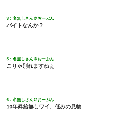
さっき嫁から、「愛しています」ってメールが届いた。俺も「愛
してます」って送ったら
3
名無しさん＠おーぷん
バイトなんか？
姉旦那の友達「ほんとのパパだよ～」私のお腹を触ってほざく。
→思わず手を叩いて振り払ったら…
【悲報】嫁がワイのこと嫌いっぽいから単身赴任した結果
5
名無しさん＠おーぷん
【衝撃】女友達から行為中に告白されてOKした結果
こりゃ別れますねぇ
【驚愕】5000円でＪＫと行為してきたが後悔しかない…
嫁に不倫されたから嫁と不倫相手に1000万の慰謝料請求した
6
名無しさん＠おーぷん
10年昇給無しワイ、低みの見物
昨日37歳のおばさんと行為したんだけどめちゃくちゃだった
何年か前に妹は離婚している。当時生まれた姪が義弟の子じゃな
かったため妹有責での離婚になり…