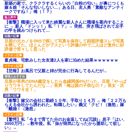
新築の家で。クラクラするくらいの「白粉の匂い」が鼻につくも
嫁＆娘「そんな匂いしない…」ある日、友人奥「素敵なアンティ
ークですね！」俺（！？）
【衝撃】職場に入って来た綺麗な新人さんに職場を案内すること
に → 新人「ドンッ！」私「！？」→ 突然、突き飛ばされて左手
の甲を踏みつけられて…
旦那の元カノをSNSで探して写真を保存して顔面評価スレで写真
を晒してた。ほとんどがブスという評価の中で二人ほど意外に好
評価で苦々しく思った
童貞俺、宅飲みした女友達2人を家に泊めた結果ｗｗｗｗｗｗ
【悲報】お風呂で父親と姉が完全に行為してるんだが...
旦那が長男のDNA鑑定をしたら血縁関係0%だった。旦那「やっぱ
りウワキしてたんだな…」長男「俺は誰の子供なの？」長女・次
男「ウワキ女！」
【衝撃】嫁父の会社に勤続１０年、手取り１４万 → 俺「２２万も
らえる会社から誘われた。転職したい」義父「クビ！（激怒」嫁
「離婚！（激怒」
【驚愕】私「今まで育てた分のお金返してね(冗談)」息子「はい、
3000万円」→数年後。私「妹が病気になったから援助して欲し
い」→