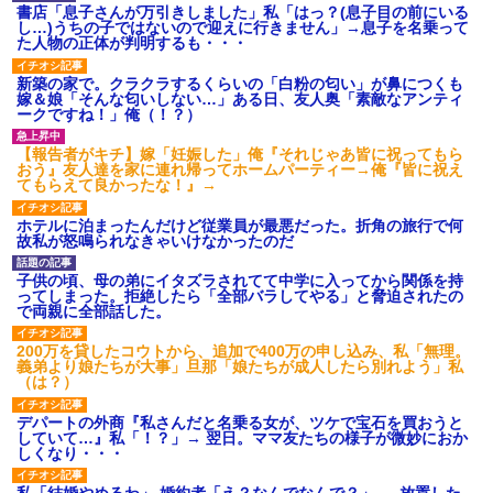
書店「息子さんが万引きしました」私「はっ？(息子目の前にいる
し…)うちの子ではないので迎えに行きません」→息子を名乗って
た人物の正体が判明するも・・・
新築の家で。クラクラするくらいの「白粉の匂い」が鼻につくも
嫁＆娘「そんな匂いしない…」ある日、友人奥「素敵なアンティ
ークですね！」俺（！？）
【報告者がキチ】嫁「妊娠した」俺『それじゃあ皆に祝ってもら
おう』友人達を家に連れ帰ってホームパーティー→俺『皆に祝え
てもらえて良かったな！』→
ホテルに泊まったんだけど従業員が最悪だった。折角の旅行で何
故私が怒鳴られなきゃいけなかったのだ
子供の頃、母の弟にイタズラされてて中学に入ってから関係を持
ってしまった。拒絶したら「全部バラしてやる」と脅迫されたの
で両親に全部話した。
200万を貸したコウトから、追加で400万の申し込み、私「無理。
義弟より娘たちが大事」旦那「娘たちが成人したら別れよう」私
（は？）
デパートの外商『私さんだと名乗る女が、ツケで宝石を買おうと
していて…』私「！？」→ 翌日。ママ友たちの様子が微妙におか
しくなり・・・