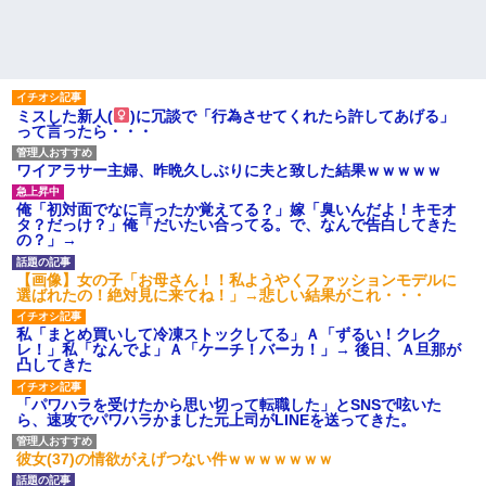
ミスした新人(
)に冗談で「行為させてくれたら許してあげる」
って言ったら・・・
ワイアラサー主婦、昨晩久しぶりに夫と致した結果ｗｗｗｗｗ
俺「初対面でなに言ったか覚えてる？」嫁「臭いんだよ！キモオ
タ？だっけ？」俺「だいたい合ってる。で、なんで告白してきた
の？」→
【画像】女の子「お母さん！！私ようやくファッションモデルに
選ばれたの！絶対見に来てね！」→悲しい結果がこれ・・・
私「まとめ買いして冷凍ストックしてる」Ａ「ずるい！クレク
レ！」私「なんでよ」Ａ「ケーチ！バーカ！」→ 後日、Ａ旦那が
凸してきた
「パワハラを受けたから思い切って転職した」とSNSで呟いた
ら、速攻でパワハラかました元上司がLINEを送ってきた。
彼女(37)の情欲がえげつない件ｗｗｗｗｗｗｗ