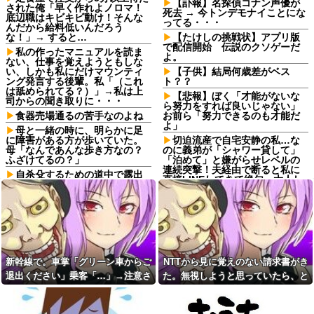
【訃報】名探偵コナン声優が
された俺「早く作れよノロマ！
死去 → 今トンデモナイことにな
底辺職はキビキビ動け！そんな
ってる・・・
んだから給料低いんだろう
な！」→ すると…
【たけしの挑戦状】アプリ版
で配信開始 伝説のクソゲーだ
私の作ったマニュアルを読ま
よ。
ない、仕事を覚えようともしな
い、しかも私にだけマウンティ
【子供】結局何歳差がベス
ング発言する後輩。私「（これ
ト？？
は舐められてる？）」→私は上
【悲報】ぼく「才能がないな
司からの聞き取りに・・・
ら努力をすれば良いじゃない」
食器売場通るの苦手なのよね
お前ら「努力できるのも才能だ
よ」
母と一緒の時に、明らかに足
に障害がある方が歩いていた。
切迫流産で自宅安静の私…な
母「なんであんな歩き方なの？
のに義弟が「シャワー貸して」
ふざけてるの？」
「泊めて」と嫌がらせレベルの
連続突撃！夫経由で断ると私に
自杀殳するための道中で露出
直接LINEしてきて絶句←大人し
狂に出会った。自分でもよく分
く自宅の風呂に入れよ
からないけどソイツの腕をしっ
かり掴んで境遇を泣きながら話
【衝撃】嫁の親友から聞いた
した。すると露出狂は…
『驚愕の過去』に夫が激震…事
の真相はコレｗｗｗｗ
どれだけ食べても体型が変わ
らない彼女。その理由を聞いた
スロッターさん「優遇冷遇は
ら、思いもしなかった方法で維
ある。理由はスマスロだから、
持していて…
これだけで十分なんだよね」他
新幹線で。車掌「グリーン車からご
NTTから見に覚えのない請求書がき
友達「少しだけお茶しよう
某ファストフード店で店内で
退出ください」乗客「…」→注意さ
た。無視しようと思っていたら、と
よ」妊婦の私「気分転換になる
買った水を使って薬を飲んだら
れても動かない乗客を見ていたら、
んでもない事実が判明して…
なら…」→帰宅してから思わぬ
怒られた。「持ち込み禁止で
異変が起きて…
す！」と大きな声で…
その直後まさかの展開に…