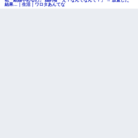
私「結婚やめるわ」 婚約者「え？なんでなんで？」 → 放置した
結果…｜生活｜ワロタあんてな