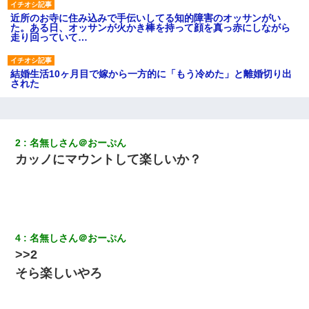
近所のお寺に住み込みで手伝いしてる知的障害のオッサンがい
た。ある日、オッサンが火かき棒を持って顔を真っ赤にしながら
走り回っていて…
結婚生活10ヶ月目で嫁から一方的に「もう冷めた」と離婚切り出
された
隣室のお婆ちゃん「下階からの異臭に困ってる、今もすっごく臭
い」私「変だなあ～なにも臭わないよ」→ その後。警察『絶対に
窓とドアを開けないで』
2
名無しさん＠おーぷん
カッノにマウントして楽しいか？
【悲報】姉と入浴中に大きくなってしまった結果ｗｗｗｗｗｗｗ
ｗ
義兄嫁「娘が大学に入ったら下宿させて」私「しつこい、学校斡
旋のアパートに行け」→ 旦那が義兄に通報したら「志望校を変え
4
名無しさん＠おーぷん
ろ！」とキレて・・・
>>2
そら楽しいやろ
ずっとニートだと思ってた同居の義弟が投資で旦那より稼いでる
とか知らなかった…