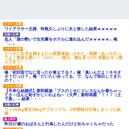
ワイアラサー主婦、昨晩久しぶりに夫と致した結果ｗｗｗｗｗ
友人「酒の勢いで女先輩をホテルに連れ込んだｗｗｗｗｗ」俺
「…」
とっさに女児を捕まえたら変質者扱いされた。母親「あっち行っ
てよ！気持ち悪い！（ｼｯｼｯ」→ 後日、俺を見つけた母親がすっ飛
んできて・・・
俺「初対面でなに言ったか覚えてる？」嫁「臭いんだよ！キモオ
タ？だっけ？」俺「だいたい合ってる。で、なんで告白してきた
の？」→
【不幸な結婚式】新郎親族「ブスのくせにドレスなんか着ちゃっ
てさ～ほんと恥ずかしいわよね～（大声」新郎両親「！！！（土
下座」→ 結果・・・
ワイ144kg彼女98kgデブカップル、1年間毎日行為しまくった結
果
昨日37歳のおばさんと行為したんだけどめちゃくちゃだった