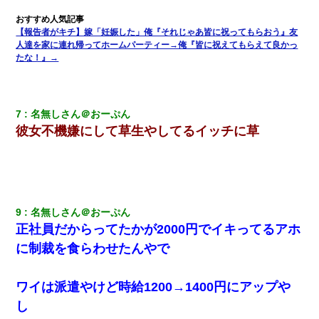
嫁が弁護士を連れてきて「悪いと思うなら慰謝料を払って離婚し
【報告者がキチ】嫁「妊娠した」俺『それじゃあ皆に祝ってもらおう』友
ろ」→ 俺「完全に恐喝になってますね」「お前、これが詐欺だっ
て知ってる？」
人達を家に連れ帰ってホームパーティー→俺『皆に祝えてもらえて良かっ
たな！』→
【悲報】お風呂で父親と姉が完全に行為してるんだが...
7
名無しさん＠おーぷん
とっさに女児を捕まえたら変質者扱いされた。母親「あっち行っ
てよ！気持ち悪い！（ｼｯｼｯ」→ 後日、俺を見つけた母親がすっ飛
彼女不機嫌にして草生やしてるイッチに草
んできて・・・
妹が嘘つきな元カレと寄りを戻してしまったという話をしていた
ら、旦那の顔が曇って雰囲気が一転。そそくさと話を切り上げて
いつもより早く寝付いてしまった…｜生活｜ワロタあんてな
9
名無しさん＠おーぷん
正社員だからってたかが2000円でイキってるアホ
13歳娘が元嫁のところから逃げてきた。どう扱ったらいいのかわ
からない
に制裁を食らわせたんやで
彼女(美人女医)にネックレスをプレゼント。「こんな安物を渡すく
ワイは派遣やけど時給1200→1400円にアップや
らいなら、渡さないほうがマシだからね」→ ６０万したと話した
ら・・・
し