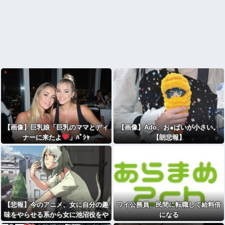
【画像】巨乳娘「巨乳のママとディ
【画像】Ado、お●ぱいが小さい。
ナーに来たよ
」ﾊﾟｼｬ
【朗悲報】
【悲報】今のアニメ、女に自分の趣
ワイ公務員、民間に転職して給料倍
味をやらせる系から女に池沼役をや
になる
らせる系へ変化