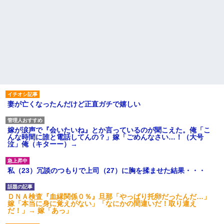
妻が亡くなったんだけど正直ガチで嬉しい
嫁が涙声で『会いたいね』とか言っているのが聞こえた。俺「こ
んな時間に誰と電話してんの？」嫁「ごめんなさい…！（大号
泣」俺（キターー）→
私（23）冗談のつもりで上司（27）に胸を揉ませた結果・・・
ＤＮＡ検査『血縁関係０％』旦那「やっぱり托卵だったんだ…」
嫁「本当に身に覚えがない」「なにかの間違いだ！取り違え
だ！」→ 嫁「あっ」