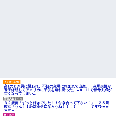
ル熊本の爆心地に”こんなも
義両親「空き家になるし住ん
の”があったんだけど…」
でいいよ」私たち「じゃあお言
葉に甘えて…」→引っ越した途
24歳の嫁に性的な魅力を感じ
端、予想外の出来事が待ってい
なくなったので離婚したい件
て…
主な税金の成り立ちを調べて
激辛チャレンジの契約書にサ
みたよ
インし、チャレンジしたらとん
でもない事態になった。救急車
運ばれ胃の洗浄や入院2日で10万
超えて...
ハードオフに売っていた4万
4000円のフィギュアがヤバすぎ
るｗｗｗｗｗｗ「こんな高い
の？ｗｗ」「逆に超安い」
私「ちょっと、人の家の金庫
触らないでよ！」キチママ『そ
こに金庫があったから、開けて
みようとしただけ☆』義兄「泥
は出てけ！二度と来るな！」結
果・・・
私「初めて飲む味だけどなん
高1のとき男に襲われ、不妊の叔母に頼まれて出産。→叔母夫婦が
のお茶？」彼「ちっ！」私「」
養子縁組してアメリカに子供を連れ帰った。→9・11で叔母夫婦が
亡くなってしまい…
【GIF】JSのカンチョーワロ
タ
後続車にクラクションを鳴ら
３２歳俺「ずっと好きでした！！付き合って下さい！」 ２５歳
され彼氏が逆切れ。「何クラク
彼女「うん！！絶対幸せになろうね！！！！」 → ７年後ｗｗ
ション鳴らしてんだ！降りてこ
ｗｗｗ
いよ！」と怒鳴りだし...