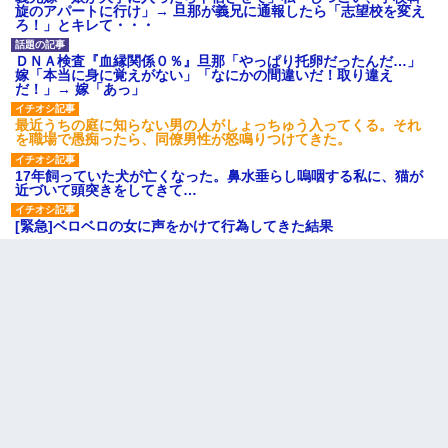
旋のアパートに行け」→ 旦那が義兄に通報したら「志望校を変え
ろ！」とキレて・・・
ＤＮＡ検査『血縁関係０％』旦那「やっぱり托卵だったんだ…」
嫁「本当に身に覚えがない」「なにかの間違いだ！取り違え
だ！」→ 嫁「あっ」
最近うちの庭に知らない男の人がしょっちゅう入ってくる。それ
を職場で愚痴ったら、同僚男性が怒鳴りつけてきた。
17年飼っていた犬が亡くなった。鼻水垂らし嗚咽する私に、猫が
近づいて頭突きをしてきて…
[緊急]ベロベロの女に声をかけて行為してきた結果