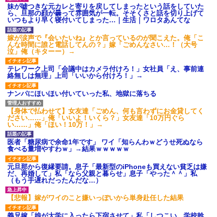
【衝撃】報酬100万円超の治験
妹が嘘つきな元カレと寄りを戻してしまったという話をしていた
募集がこちらｗｗｗｗｗ(※画像
ら、旦那の顔が曇って雰囲気が一転。そそくさと話を切り上げて
あり)
いつもより早く寝付いてしまった…｜生活｜ワロタあんてな
【ネット騒然】惨殺されたタ
ワマン頂き女子のこの動画、す
嫁が涙声で『会いたいね』とか言っているのが聞こえた。俺「こ
げえええええｗｗｗｗｗｗｗｗ
んな時間に誰と電話してんの？」嫁「ごめんなさい…！（大号
ｗｗｗ
泣」俺（キターー）→
【愕然】白のクラウン俺氏、
高速道路左車線を制限速度で走
テレワーク上司「会議中はカメラ付けろ！」女社員「え、事前連
った結果wwwwwwwwwwww
絡無しは無理」上司「いいから付けろ！」→
百年の恋12-899 食べた量を
張り合ってくる
ナンパにほいほい付いていった私、地獄に落ちる
【悲報】佐藤輝明・・・２軍
でも盛大にやらかす←あまり悲
【身体で払わせて】女友達「ごめん、何も言わずにお金貸してく
しませないでくれ
ださい……」俺「いいよ！いくら？」女友達「10万円ぐら
い……」俺「ほい！10万！」→
医者「糖尿病で余命1年です」 ワイ「知らんわｗどうせ死ぬなら
食べる量増やすわｗ」→結果ｗｗｗｗｗ
元旦那から復縁要請。息子「最新型のiPhoneも買えない貧乏は嫌
だ、再婚して」私「なら父親と暮らせ」息子「やった＾＾」私
（もう手遅れだったんだな…）
【悲報】嫁がワイのこと嫌いっぽいから単身赴任した結果
義兄嫁「娘が大学に入ったら下宿させて」私「しつこい、学校斡