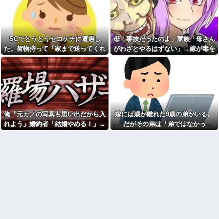
エルメスの袋を強奪された
ョとお菓子配りだけ全力すぎる
弟。弟「その袋、僕のですよ
ね？」女性「私の物ですけ
漫画を5000冊以上所持してる
ど？」→中身を確認した瞬間、
ワイ、漫画ヲタクの友人に「ワ
言い逃れできない状況になり…
ンピースや鬼滅やスラムダンク
持ってる」って聞かれ「読んで
SCでとうとうセコケチに遭遇し
母「事故だったのよ」家族「母さん
私「もう離婚したい」夫「お
ない」と答えた結果他
前は一生俺のために生きろ」→
た。荷物持って「家まで送ってくれ
がわざとやるはずない」→嫁が毒を
話し合いになるはずが恐ろしい
なぁ、永久機関ってなんで絶
ない」って言ってきて...
飲まされ子どもを失ったのに信じて
要求を突き付けられて…
対に作れないん？
もらえず…
【画像】アナウンサー「え、
職場にいる「仕事ゼロ・ゴマ
私がスピードスケートのピチピ
すり100」の40代主婦Aさん、業
チユニフォーム着るんです
務は「無理ですぅ」と拒否する
か…？ﾑﾁｨ！！」←これはお前ら
のに他人に嫌われたくてヨイシ
に刺さるやろw w w w w w w w
ョとお菓子配りだけ全力すぎる
「いきなりステーキ」の反対
【閲覧注意】元臆女キャバ嬢
俺「元カノの写真も思い出だから入
嫁には歳が離れた9歳の弟がいる。
ｗｗｗｗｗｗｗｗｗ
の首吊り自●配信、拡散されまく
って終わるｗｗｗｗｗｗｗ
れよう」婚約者「結婚やめる！」→
だがその弟は「弟ではなかっ
色々副業に手を出したけど、
結局残業するのが1番稼げるな
友人(保育士)が２０年前に受け
結婚式で使うアルバム選びで大失敗
た」・・・
持った当時５歳の男児と結婚。
【画像】ワイ「アルファード
して...
そのことを知った友人の元彼が
いいなあ。買いに行くか」店員
『絶対にその男はなんか企んで
「ほいっ見積もりな！」ワイ
るって！』とメールして・・・
「金額おかしくね？」←お前ら
もそう思うよな？？？？？
【衝撃】帰宅すると嫁が赤ん
坊産み落としそうに→それだけ
【速報】へずまりゅうさん、
では終わらなかった驚きの理由
完全に聖人の顔へ←これw w w
とはｗｗｗｗ
w w w w w
冷凍庫パンパン問題がずっと
兄嫁「正月に帰るから、ゲー
付きまとっている。ふるさと納
ムと、いいお肉と酒と、お風呂
税も頼みたいけれど入れる場所
グッズの準備しとけよ」寝起き