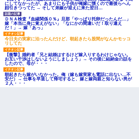
にしてなかったが、あまりにも子供が俺嫁に懐くので最後らへん
顔引きつってた → そして弟嫁が迎えに来た翌日…
ＤＮＡ検査『血縁関係０％』旦那「やっぱり托卵だったんだ…」
嫁「本当に身に覚えがない」「なにかの間違いだ！取り違え
だ！」→ 嫁「あっ」
今日夫の実家に泊ったんだけど、朝起きたら股間がなんかモッコ
リしてた
【衝撃】婚約者「兄と結婚はするけど嫁入りするわけじゃない。
お互い干渉はしないようにしましょう」→ その後に結納金の話を
したので、母が・・・
朝起きたら嫁がいなかった。俺（嫁も嫁実家も電話に出ない…不
安だ）→ 仕事を早退して帰宅すると、嫁と嫁両親と知らない男が
２人・・・