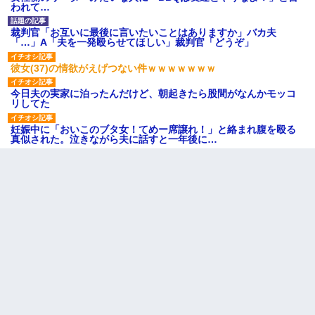
われて…
裁判官「お互いに最後に言いたいことはありますか」バカ夫
「…」A「夫を一発殴らせてほしい」裁判官「どうぞ」
彼女(37)の情欲がえげつない件ｗｗｗｗｗｗｗ
今日夫の実家に泊ったんだけど、朝起きたら股間がなんかモッコ
リしてた
妊娠中に「おいこのブタ女！てめー席譲れ！」と絡まれ腹を殴る
真似された。泣きながら夫に話すと一年後に…