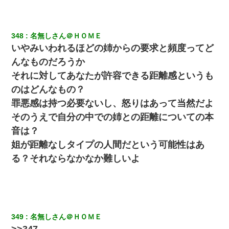
兄の新しい嫁がやらかしすぎて辛い。当たり前のように実
家や姪の幼稚園に来る
348
名無しさん＠ＨＯＭＥ
昨日37歳のおばさんと行為したんだけどめちゃくちゃだっ
いやみいわれるほどの姉からの要求と頻度ってど
た
んなものだろうか
それに対してあなたが許容できる距離感というも
男だけどリベンジポノレノの被害者になって未だに人生が
立ち直せない
のはどんなもの？
罪悪感は持つ必要ないし、怒りはあって当然だよ
【悲報】姉と入浴中に大きくなってしまった結果ｗｗｗｗ
そのうえで自分の中での姉との距離についての本
ｗｗｗｗ
音は？
姐が距離なしタイプの人間だという可能性はあ
【衝撃】ヤンキー女に「サせて」って言った結果
る？それならなかなか難しいよ
349
名無しさん＠ＨＯＭＥ
>>347