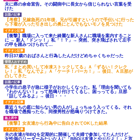
夫に癌の余命宣告。その闘病中に長女から信じられない言葉を受
けた
【考察】兄嫁急死の1年後、兄が引越すというので手伝いに行った
ら下着が入った引き出しの奥にとんでもないモノを見つけた
【衝撃】職場に入って来た綺麗な新人さんに職場を案内すること
に → 新人「ドンッ！」私「！？」→ 突然、突き飛ばされて左手
の甲を踏みつけられて…
昨日37歳のおばさんと行為したんだけどめちゃくちゃだった
私「まとめ買いして冷凍ストックしてる」Ａ「ずるい！クレク
レ！」私「なんでよ」Ａ「ケーチ！バーカ！」→ 後日、Ａ旦那が
凸してきた
小学生の息子が急に様子がおかしくなった。私「理由を聞いても
『わかんない！』って怒鳴り付けてくるし、困っってる」旦那
「話してみるよ」→ 後日・・・
最近うちの庭に知らない男の人がしょっちゅう入ってくる。それ
を職場で愚痴ったら、同僚男性が怒鳴りつけてきた。
【衝撃】女友達から行為中に告白されてOKした結果
夫の友達がBBQを定期的に開催して夫婦で参加してたんだけど、
女性側のリーダーみたいな人に「BBQは友達とやりなよ！」と言