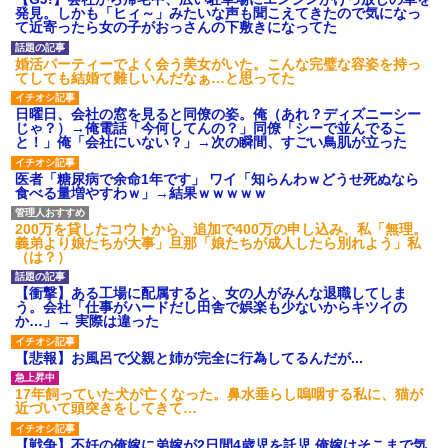
募集がこちらｗｗｗｗｗ(※画像
発見。しかも「ヒィ～」みたいな声も聞こえてきたので気になっ
あり)
て近寄ったら女の子がおっさんの下敷きになってた
【ネット騒然】惨殺されたタ
ワマン頂き女子のこの動画、す
婚活パーティーでよく会う美女がいた。こんな完璧な容姿を持っ
げえええええｗｗｗｗｗｗｗｗ
てしても結婚て難しいんだなぁ…と思ってた
ｗｗｗ
【愕然】白のクラウン俺氏、
日曜日、会社の窓を見ると同僚の姿。俺（あれ？ディズニーシー
高速道路左車線を制限速度で走
じゃ？）→俺電話「今何してんの？」同僚「シーで並んでるこ
った結果wwwwwwwwwwww
と！」俺「会社にいない？」→次の瞬間、すごい鳥肌が立った
百年の恋12-899 食べた量を
張り合ってくる
医者「糖尿病で余命1年です」 ワイ「知らんわｗどうせ死ぬなら
食べる量増やすわｗ」→結果ｗｗｗｗｗ
【悲報】佐藤輝明・・・２軍
でも盛大にやらかす←あまり悲
しませないでくれ
200万を貸したコウトから、追加で400万の申し込み、私「無理。
義弟より娘たちが大事」旦那「娘たちが成人したら別れよう」私
（は？）
【衝撃】ある工場に配属すると、女の人がみんな退職してしま
う。会社「仕事がハードだし田舎で娯楽も少ないからキツイの
か…」→ 実際は違った
【悲報】お風呂で父親と姉が完全に行為してるんだが...
17年飼っていた犬が亡くなった。鼻水垂らし嗚咽する私に、猫が
近づいて頭突きをしてきて…
【戦争】不妊の俺嫁に弟嫁が2日間4歳児を託児 俺嫁はそこまで気