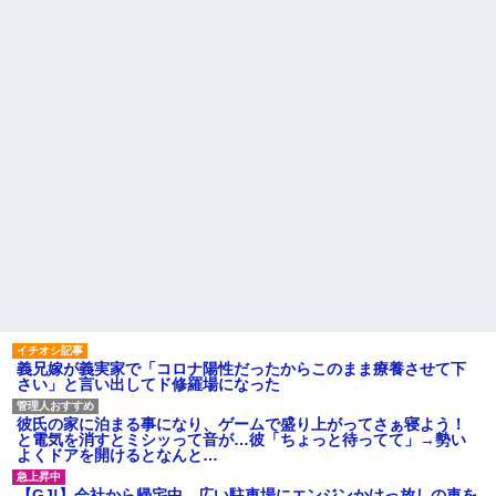
がない
の私「知るかボケ」兄嫁「キィ
ィィィー！！！！」私「あ…」
母「事故だったのよ」家族
「母さんがわざとやるはずな
【悲報】 有吉、一般人に「ド
い」→嫁が毒を飲まされ子ども
正論」を叩きつけて炎上ｗｗｗ
を失ったのに信じてもらえず…
ｗｗｗｗｗ
私が席を外して戻ってくる
義父「事故を起こす前に免許
と、園ママが私の財布をいじっ
を返そうと思う」私「その決断
た形跡が・・・
は立派ですね…」→義父の一言
に胸が熱くなって…
【前編】妻が娘（前妻との
子）を連れて家を出て行った。
ハードオフに売っていた4万
前妻に育児放棄され22歳にもな
4000円のフィギュアがヤバすぎ
ってむくれて家出するような幼
るｗｗｗｗｗｗ「こんな高い
い娘を妻に任せておけないので
の？ｗｗ」「逆に超安い」
娘だけでも返して欲しい
私「ちょっと、人の家の金庫
勝って欲しいスポーツの試合
触らないでよ！」キチママ『そ
って私が見ると負けることがす
こに金庫があったから、開けて
ごく多い気がしてる
みようとしただけ☆』義兄「泥
は出てけ！二度と来るな！」結
主な税金の成り立ちを調べて
果・・・
みたよ
私「初めて飲む味だけどなん
のお茶？」彼「ちっ！」私「」
義兄嫁が義実家で「コロナ陽性だったからこのまま療養させて下
さい」と言い出してド修羅場になった
【GIF】JSのカンチョーワロ
タ
後続車にクラクションを鳴ら
彼氏の家に泊まる事になり、ゲームで盛り上がってさぁ寝よう！
され彼氏が逆切れ。「何クラク
と電気を消すとミシッって音が…彼「ちょっと待ってて」→勢い
ション鳴らしてんだ！降りてこ
よくドアを開けるとなんと…
いよ！」と怒鳴りだし...
【衝撃】報酬100万円超の治験
【GJ!】会社から帰宅中、広い駐車場にエンジンかけっ放しの車を