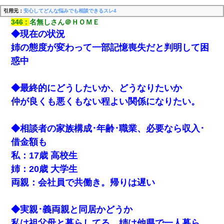
引用元：
安心してどんな悩みでも相談できるスレ4
346
名無しさん＠ＨＯＭＥ
◆現在の状況
姉の態度が変わって一部記憶喪失だと判明して困
惑中
◆最終的にどうしたいか、どうなりたいか
仲が良くも悪くもない程よい関係になりたい。
◆相談者の家族構成･年齢･職業、必要なら収入･
借金額も
私：17歳 高校生
姉：20歳 大学生
両親：会社員で共働き。帰りは遅い
◆実親･義両親と同居かどうか
私は祖父母と暮らしてる。姉は他県で一人暮ら