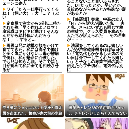
ることないこと言いふらされ
ェーンに参入
た。DTだったとか、早いとか、
ワイ「たろー仕事行ってくる
首絞めながらやるとか特殊な○癖
ね！（飼い犬）」犬「…？（ぷ
があるとか
い」
【修羅場】突然、中高の友人
定食屋で注文から5分以上待た
「H」から訴状が届いた私 → 夫
された俺「早く作れよノロマ！
と私、さらにいずれも同じ学校
底辺職はキビキビ動け！そんな
の生徒で、クラス委員を務めた
んだから給料低いんだろう
人たちが訴えられた → その理由
な！」→ すると…
が・・・
両親は兄に結構な額をかけて
洗濯をしてくれるのは嬉しい
育ててきた。私には高卒で働け
んだが浴室乾燥機をほぼ毎日使
と全く気にかけない→母が難病
い「電気代もかかるし天気の良
で倒れ、私が懸命に介護した。
い日は外で干してくれたら嬉し
でも兄は知らん顔。そこで親も
い」と子なしの専業主婦の妻に
目が覚めて私に全てを相続させ
伝えたらブチ切れ。電気代は別
るが
に
同期との昼飯。餃子定食の量
「嫁子の料理は未熟ね」とネ
が多く食ってもらおうと思った
チネチ攻撃してくる自称料理自
ら俺の餃子にタレと酢を直接か
慢のトメ。かばわない旦那とト
けた
メの台所を壊滅させるDQN返し
を仕掛けて実家に脱出←かばわ
嫁の浮気発覚から再構築を続
ない旦那も一緒に痛い目見ろ
けて8ヶ月、愛しさと憎しみが交
互に押し寄せてる。もう一回俺
高校野球の暑さ対策として18
に恋させてあげたい。
時から4試合深夜までやれば涼し
空き巣にウォシュレット便座と貴金
激辛チャレンジの契約書にサイン
いまま試合出来るじゃん
奥さんと離婚の原因は僕との
属を盗まれた。警察が家の前の水跡
し、チャレンジしたらとんでもない
不貞だと邪推した同僚が、脅迫
職場にいる「仕事ゼロ・ゴマ
を追うと五軒先の幼稚園ママ宅に行
事態になった。救急車運ばれ胃の洗
行為するようになった。奥さん
すり100」の40代主婦Aさん、業
とは何の関係もないのに...
務は「無理ですぅ」と拒否する
きついて…
浄や入院2日で10万超えて...
のに他人に嫌われたくてヨイシ