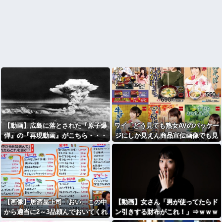
【動画】広島に落とされた『原子爆
ワイ「どう見ても熟女AVのパッケー
弾』の『再現動画』がこちら・・・
ジにしか見えん商品宣伝画像でも見
るか...」
【画像】居酒屋上司「おい、この中
【動画】女さん「男が使ってたらド
から適当に2～3品頼んでおいてくれ
ン引きする財布がこれ！」⇒ｗｗｗ
や」
ｗｗ