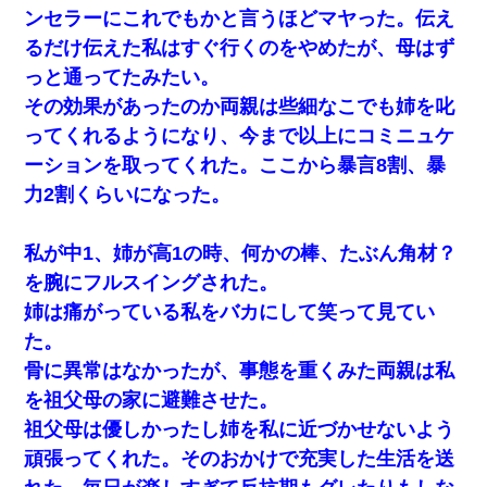
ンセラーにこれでもかと言うほどマヤった。伝え
小学生の妹が20代の弟とチューしてるのに、見て見ぬふり
るだけ伝えた私はすぐ行くのをやめたが、母はず
の親を見てから実家を出た。それから15年、妹が弟の子を
妊娠したらしくもう堕胎できない月なんだと母から連絡が
っと通ってたみたい。
きた…｜生活｜ワロタあんてな
その効果があったのか両親は些細なこでも姉を叱
ってくれるようになり、今まで以上にコミニュケ
ずっとニートだと思ってた同居の義弟が投資で旦那より稼
いでるとか知らなかった…
ーションを取ってくれた。ここから暴言8割、暴
力2割くらいになった。
転職先が決まったので退職の意思を伝えたら。上司「無責
任」「簡単には辞めさせない」私（どうせ辞めるし…）→
思いっきり反論をしてみた
私が中1、姉が高1の時、何かの棒、たぶん角材？
を腕にフルスイングされた。
彼女(美人女医)にネックレスをプレゼント。「こんな安物を
姉は痛がっている私をバカにして笑って見てい
渡すくらいなら、渡さないほうがマシだからね」→ ６０万
したと話したら・・・
た。
骨に異常はなかったが、事態を重くみた両親は私
旦那の元カノをSNSで探して写真を保存して顔面評価スレ
を祖父母の家に避難させた。
で写真を晒してた。ほとんどがブスという評価の中で二人
ほど意外に好評価で苦々しく思った
祖父母は優しかったし姉を私に近づかせないよう
頑張ってくれた。そのおかけで充実した生活を送
13歳娘が元嫁のところから逃げてきた。どう扱ったらいい