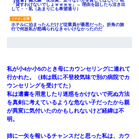
「貸すわけないでしょｗｗｗｗ」→ 理由を話したら泣き出
して・・私（あまりにも希望通り）
ホテルに泊まったんだけど従業員が最悪だった。折角の旅
行で何故私が怒鳴られなきゃいけなかったのだ
私「結婚やめるわ」 婚約者「え？なんでなんで？」 → 放
置した結果…｜生活｜ワロタあんてな
３２歳俺「ずっと好きでした！！付き合って下さい！」
私が小4か小5のとき母にカウンセリングに連れて
２５歳彼女「うん！！絶対幸せになろうね！！！！」
→ ７年後ｗｗｗｗｗ
行かれた。（姉は既に不登校気味で別の病院でカ
ウンセリングを受けてた）
32歳ワイ、34歳の可愛い女と付き合うも現実を知ってしま
私は遺書を用意したり迷惑をかけないで死ぬ方法
い無事死亡・・・
を真剣に考えているような危ない子だったから親
が異変に気付いたのかもしれないけど経緯は不
友人「酒の勢いで女先輩をホテルに連れ込んだｗｗｗｗ
ｗ」俺「…」
明。
夫に癌の余命宣告。その闘病中に長女から信じられない言
姉に一矢を報いるチャンスだと思った私は、カウ
葉を受けた