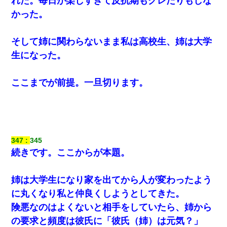
れた。毎日が楽しすぎて反抗期もグレたりもしな
のかわからない
かった。
【衝撃】女友達から行為中に告白されてOKした結果
そして姉に関わらないまま私は高校生、姉は大学
生になった。
【悲報】嫁がワイのこと嫌いっぽいから単身赴任した結果
婚活パーティーでよく会う美女がいた。こんな完璧な容姿
ここまでが前提。一旦切ります。
を持ってしても結婚て難しいんだなぁ…と思ってた
同じマンションに住んでる女性が鍵をわかりやすいところ
に隠している事に気づいた俺「忍びこんでみよう！」→ 結
果
347
345
続きです。ここからが本題。
【クズ】昔、兄がお見合いして「ブスすぎｗｗｗ」と断っ
た女性が、兄の同級生と結婚。それを知った兄は荒れ狂
い、｢嫁さん、俺のお古ですが気分はどう？」とメールを送
った→
姉は大学生になり家を出てから人が変わったよう
に丸くなり私と仲良くしようとしてきた。
私「まとめ買いして冷凍ストックしてる」Ａ「ずるい！ク
険悪なのはよくないと相手をしていたら、姉から
レクレ！」私「なんでよ」Ａ「ケーチ！バーカ！」→ 後
日、Ａ旦那が凸してきた
の要求と頻度は彼氏に「彼氏（姉）は元気？」