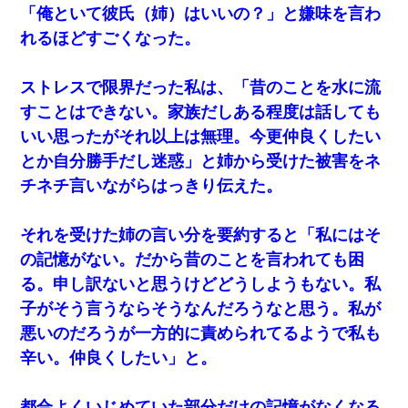
「俺といて彼氏（姉）はいいの？」と嫌味を言わ
私は家が貧しくて、手に職をつけようと看護師になった。
れるほどすごくなった。
だけど卒業を控えた年の1月末、車にひかれて看護師になれ
なくなった。
ストレスで限界だった私は、「昔のことを水に流
【報告者がキチ】嫁「妊娠した」俺『それじゃあ皆に祝っ
すことはできない。家族だしある程度は話しても
てもらおう』友人達を家に連れ帰ってホームパーティー→
俺『皆に祝えてもらえて良かったな！』→
いい思ったがそれ以上は無理。今更仲良くしたい
とか自分勝手だし迷惑」と姉から受けた被害をネ
元夫の連れ子「俺の結婚式の時くらい、母親としての責任
チネチ言いながらはっきり伝えた。
を果たそうとは思わないのか！」→どうも連れ子は…
それを受けた姉の言い分を要約すると「私にはそ
全く親しくないママ友Aから突然「飲み会しよう」と誘われ
たがお断りした。後日Aの企みを知ってゾッとするやら腹立
の記憶がない。だから昔のことを言われても困
つやら！
る。申し訳ないと思うけどどうしようもない。私
17年飼っていた犬が亡くなった。鼻水垂らし嗚咽する私
子がそう言うならそうなんだろうなと思う。私が
に、猫が近づいて頭突きをしてきて…
悪いのだろうが一方的に責められてるようで私も
辛い。仲良くしたい」と。
【考察】兄嫁急死の1年後、兄が引越すというので手伝いに
行ったら下着が入った引き出しの奥にとんでもないモノを
見つけた
都合よくいじめていた部分だけの記憶がなくなる