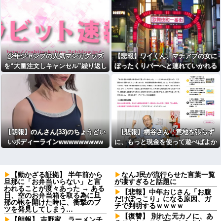
少年ジャンプの人気マンガグッズ
【悲報】ワイくん、マチアプの女に
を“大量注文しキャンセル”繰り返し
ぼったくりバーへと連れていかれる
たか 女逮捕 総額43億円以上
⇒ｗｗｗ
【朗報】のんさん(33)のちょうどい
【悲報】桐谷さん「意地を張らず
いボディーラインwwwwwwwww
に、もっと現金を使って遊べばよか
った」
【動かざる証拠】 半年前から
なんJ民が流行らせた言葉一覧
旦那に「お弁当いらない」と言
が凄すぎると話題に
われることが度々あった → ある
【悲報】中年おじさん「お腹
日、空のお弁当箱を取る為に旦
だけぽっこり」になる原因、ガ
那の鞄を開けた時に、衝撃のブ
チで判明するｗｗｗｗ
ツを発見してしまう…
【復讐】 別れた元カノに、あ
【朗報】 吉野家、ラーメンチ