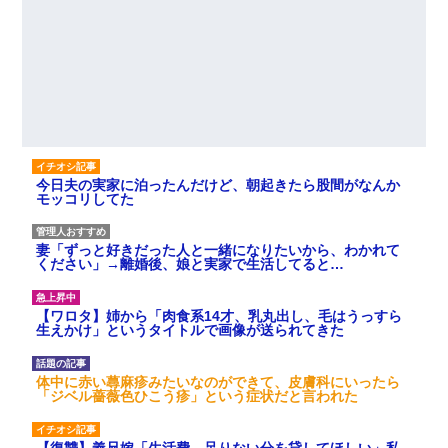
今日夫の実家に泊ったんだけど、朝起きたら股間がなんか
モッコリしてた
妻「ずっと好きだった人と一緒になりたいから、わかれて
ください」→離婚後、娘と実家で生活してると…
【ワロタ】姉から「肉食系14才、乳丸出し、毛はうっすら
生えかけ」というタイトルで画像が送られてきた
体中に赤い蕁麻疹みたいなのができて、皮膚科にいったら
「ジベル薔薇色ひこう疹」という症状だと言われた
【復讐】義兄嫁「生活費、足りない分を貸してほしい」私