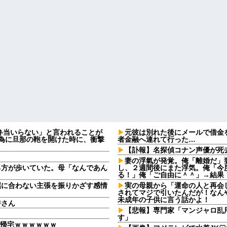
弁当いらない」と言われることが
元彼は別れた後にメールで借金
る為に旦那の鞄を開けた時に、衝撃
者金融へ連れて行った…
【訃報】名探偵コナン声優が死去
妻の浮氣が発覚。俺「離婚だ」
る方が歩いていた。母「なんであん
し、２週間後にまた浮気。俺「今
る！」俺「ご自由に＾＾」→結果
屈に合わない主張を振りかざす感情
実の母親から「運命の人と再会
・
されてマジで引いたんだが！なん
未成年の子供に言う話かよ！
許さん
【悲報】専門家「マンジャロ乱
す」
で帰宅ｗｗｗｗｗｗ