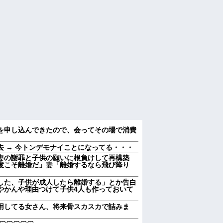
を申し込んできたので、会ってその場で消費
 → 今トンデモナイことになってる・・・
妻の謝罪と子供の願いに根負けして再構築
度こそ離婚だ」妻「離婚するなら飛び降り
した、子供が成人したら離婚する」とか告白
やかんや理由つけて子供4人も作っておいて
用してる女さん、将来骨スカスカで詰みま