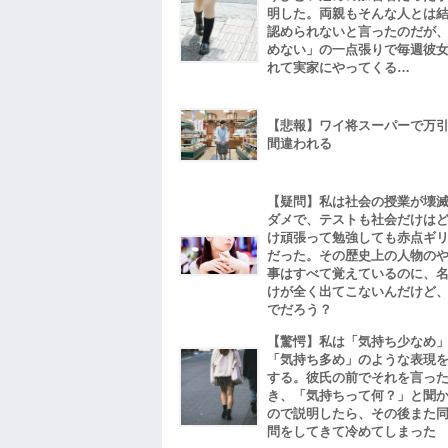
明した。両親もそんな人とは
認められないと言ったのだが
めない」の一点張りで毎週彼
れて実家にやってくる…
【悲報】ワイ将スーパーで万
間違われる
【疑問】私は社会の授業が壊
ダメで、テストも社会だけは
け頑張って勉強しても赤点ギ
だった。その歴史上の人物の
事はすべて覚えているのに、
けが全く出てこないんだけど
でだろう？
【驚愕】私は「気持ち少なめ
「気持ち多め」のような表現
する。彼氏の前でそれを言っ
き、「気持ちって何？」と聞
ので説明したら、その後また
問をしてきて冷めてしまった