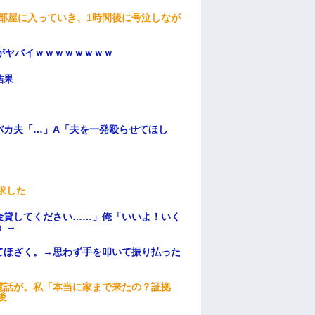
部屋に入っていき、1時間後に号泣しなが
がヤバイｗｗｗｗｗｗｗｗ
結果
バカ夫「…」A「夫を一発殴らせてほし
求した
金貸してください……」俺「いいよ！いく
」→
てほざく。→思わず手を叩いて振り払った
電話が。私「本当に家まで来たの？証拠
後