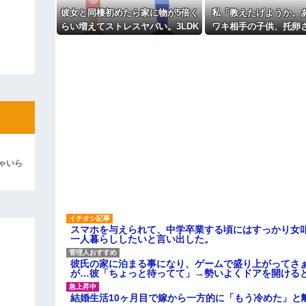
主な税金の成り立ちを調べてみ
彼女と同棲初めたら家に物が5倍く
私「教えたげようか。
彼「ちっ！」私「」
らい増えてストレスヤバい。3LDK
ワキ相手の子供、托卵
で余裕だろと思ってたけど全部埋
だよｗ」A「いい加減
逆切れ。「何クラクション鳴らして
めやがった
な！」私「みんな知っ
わいそうだから言って
らｗｗｗｗｗ(※画像あり)
ｗ」 → そしてAはA
女子のこの動画、すげえええええｗ
てしまう…….
車線を制限速度で走った結果
くる
やらかす←あまり悲しませないでく
ゃいら
スマホを与えられて、中学卒業する頃にはすっかり女
一人暮らししたいと言い出した。
彼氏の家に泊まる事になり、ゲームで盛り上がってさ
が…彼「ちょっと待ってて」→勢いよくドアを開ける
結婚生活10ヶ月目で嫁から一方的に「もう冷めた」と