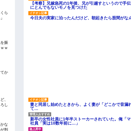
【考察】兄嫁急死の1年後、兄が引越すというので手
にとんでもないモノを見つけた
いくら
今日夫の実家に泊ったんだけど、朝起きたら股間がな
い」
気を振
ｗｗｗ
してか
けど、
妻と同居し始めたときから、よく妻が「どこかで音漏
よろし
て…
新卒の女性社員に1年半ストーカーされていた。俺「
社員「実は10数年前に…」
頃かな
事が判