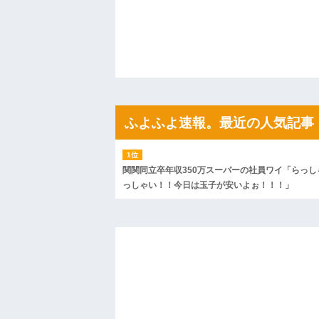
果・・・
私「初めて飲む味だけどなんのお茶？」
【GIF】JSのカンチョーワロタ
後続車にクラクションを鳴らされ彼氏が
んだ！降りてこいよ！」と怒鳴りだし...
【衝撃】報酬100万円超の治験募集がこち
【ネット騒然】惨殺されたタワマン頂き
ｗｗｗｗｗｗｗｗｗｗ
【愕然】白のクラウン俺氏、高速道路左
ふよふよ速報。最近の人気記事
wwwwwwwwwwww
百年の恋12-899 食べた量を張り合って
【悲報】佐藤輝明・・・２軍でも盛大に
れ
関関同立卒年収350万スーパーの社員ワイ「らっし
っしゃい！！今日は玉子が安いよぉ！！！」