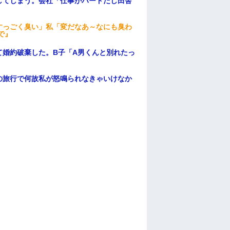
してしまう。会社「仕事がハードだし田舎
すっごく臭い」私「変だなあ～なにも臭わ
で』
て婚約破棄した。B子「A男くんと別れたっ
の旅行で何故私が怒鳴られなきゃいけなか