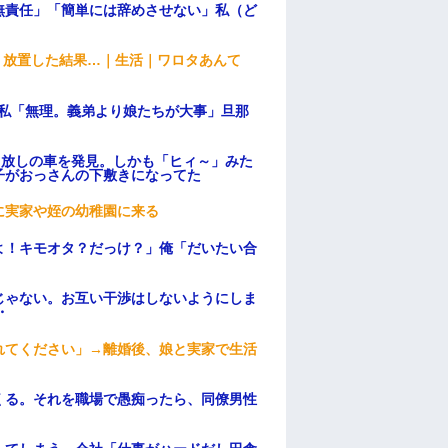
無責任」「簡単には辞めさせない」私（ど
→ 放置した結果…｜生活｜ワロタあんて
、私「無理。義弟より娘たちが大事」旦那
っ放しの車を発見。しかも「ヒィ～」みた
子がおっさんの下敷きになってた
に実家や姪の幼稚園に来る
よ！キモオタ？だっけ？」俺「だいたい合
じゃない。お互い干渉はしないようにしま
・
れてください」→離婚後、娘と実家で生活
くる。それを職場で愚痴ったら、同僚男性