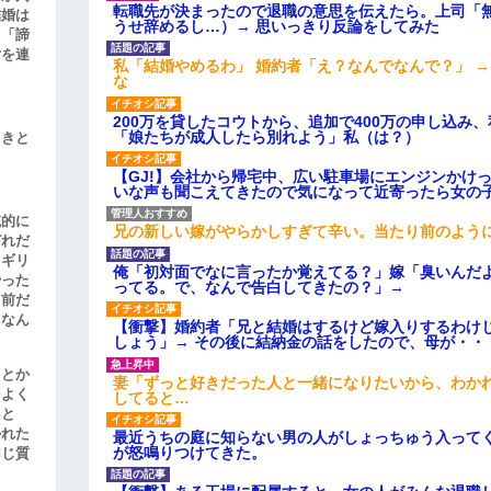
転職先が決まったので退職の意思を伝えたら。上司「
結婚は
うせ辞めるし…）→ 思いっきり反論をしてみた
、「諦
女を連
私「結婚やめるわ」 婚約者「え？なんでなんで？」 
な
200万を貸したコウトから、追加で400万の申し込み
「娘たちが成人したら別れよう」私（は？）
引きと
【GJ!】会社から帰宅中、広い駐車場にエンジンかけ
いな声も聞こえてきたので気になって近寄ったら女の
滅的に
兄の新しい嫁がやらかしすぎて辛い。当たり前のよう
どれだ
リギリ
俺「初対面でなに言ったか覚えてる？」嫁「臭いんだ
やった
ってる。で、なんで告白してきたの？」→
名前だ
、なん
【衝撃】婚約者「兄と結婚はするけど嫁入りするわけ
しょう」→ その後に結納金の話をしたので、母が・・
」とか
妻「ずっと好きだった人と一緒になりたいから、わか
をよく
してると…
たと
かれた
最近うちの庭に知らない男の人がしょっちゅう入って
が怒鳴りつけてきた。
同じ質