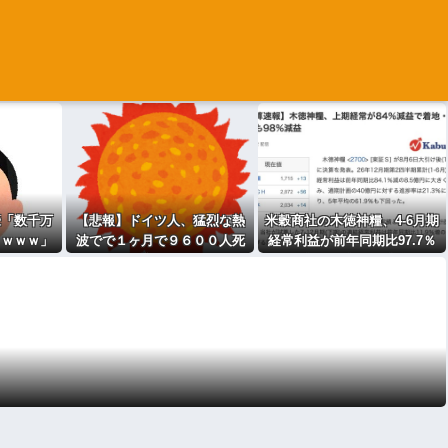
豪「数千万
【悲報】ドイツ人、猛烈な熱
米穀商社の木徳神糧、4-6月期
！ｗｗｗ」
波でで１ヶ月で９６００人死
経常利益が前年同期比97.7％
「…」
亡……
減の0.7億円に減益