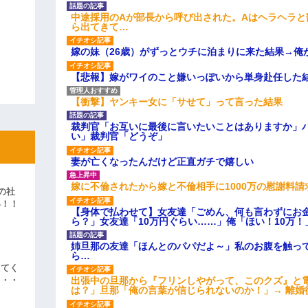
中途採用のAが部長から呼び出された。Aはヘラヘラと
ら出てきて…
嫁の妹（26歳）がずっとウチに泊まりに来た結果→俺
【悲報】嫁がワイのこと嫌いっぽいから単身赴任した
【衝撃】ヤンキー女に「サせて」って言った結果
裁判官「お互いに最後に言いたいことはありますか」
い」裁判官「どうぞ」
妻が亡くなったんだけど正直ガチで嬉しい
嫁に不倫されたから嫁と不倫相手に1000万の慰謝料請
の社
い！！
【身体で払わせて】女友達「ごめん、何も言わずにお
」
ら？」女友達「10万円ぐらい……」俺「ほい！10万！
姉旦那の友達「ほんとのパパだよ～」私のお腹を触っ
ら…
えてく
出張中の旦那から『フリンしやがって、このクズ』と
・・・
は？」旦那「俺の言葉が信じられないのか！」→ 離婚