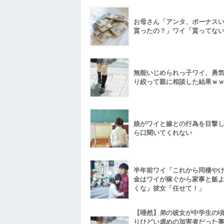
お母さん「アンタ、ボーナス
貰ったの？」ワイ「貰ってな
無能いじめられっ子ワイ、勇
り絞って親に相談した結果ｗ
娘がワイと嫁との行為を目撃
ら口聞いてくれない
半年前ワイ「これから同棲や
金はワイが稼ぐから家事と飯
くな」彼女「任せて！」
【唖然】弟の彼女が中学生の
りひどい虐めの加害者だった