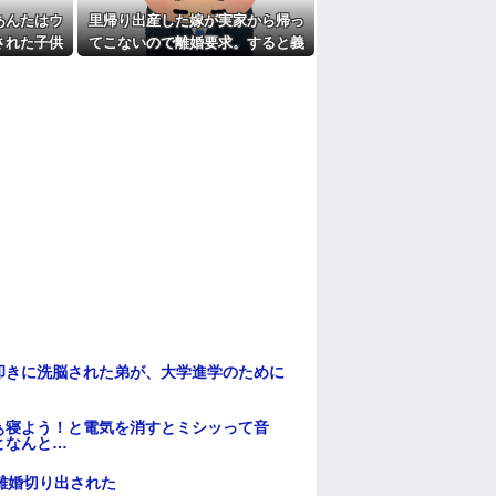
たよ
あんたはウ
里帰り出産した嫁が実家から帰っ
された子供
てこないので離婚要求。すると義
なこという
父がブチギレた
てるよ？か
ないだけ
母に確認し
.
叩きに洗脳された弟が、大学進学のために
ぁ寝よう！と電気を消すとミシッって音
となんと…
離婚切り出された