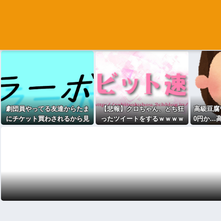
劇団員やってる友達からたま
【悲報】クロちゃん、とち狂
高級豆腐ワ
にチケット買わされるから見
ったツイートをするｗｗｗｗ
0円か…
に行くんやけどさ・・・
ｗｗｗｗｗｗｗ
一丁