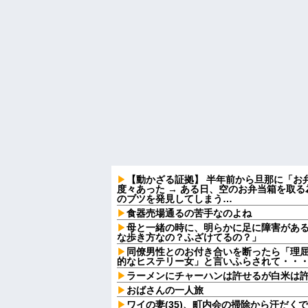
【動かざる証拠】 半年前から旦那に「お
度々あった → ある日、空のお弁当箱を取
のブツを発見してしまう…
食器売場通るの苦手なのよね
母と一緒の時に、明らかに足に障害があ
な歩き方なの？ふざけてるの？」
同僚男性とのお付き合いを断ったら「理
的なヒステリー女」と言いふらされて・・
ラーメンにチャーハンは許せるが白米は
おばさんの一人旅
ワイの妻(35)、町内会の掃除から汗だく