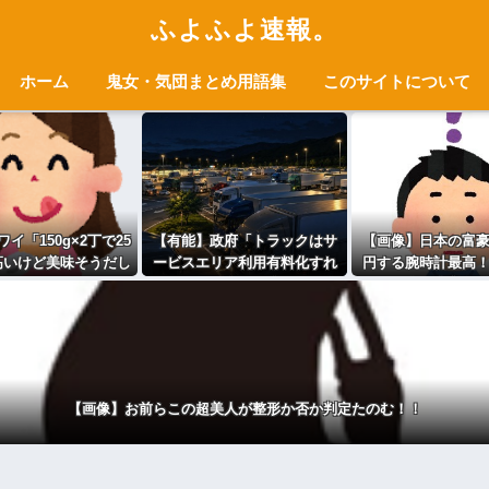
ふよふよ速報。
ホーム
鬼女・気団まとめ用語集
このサイトについて
イ「150g×2丁で25
【有能】政府「トラックはサ
【画像】日本の富
高いけど美味そうだし
ービスエリア利用有料化すれ
円する腕時計最高
買ってみるか！」
ばサボらず走るし流問題解決
欧米の大富豪
じゃね？」
【画像】お前らこの超美人が整形か否か判定たのむ！！