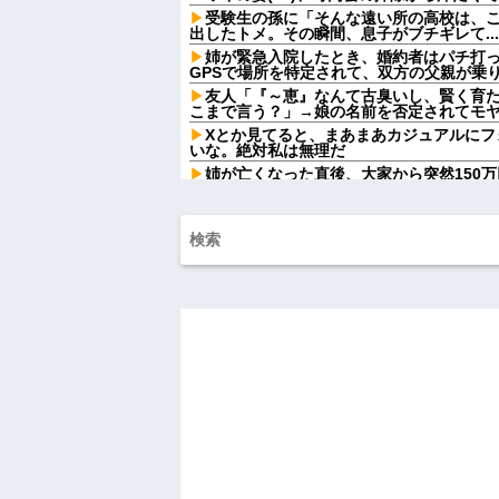
受験生の孫に「そんな遠い所の高校は、
出したトメ。その瞬間、息子がブチギレて...
姉が緊急入院したとき、婚約者はパチ打
GPSで場所を特定されて、双方の父親が乗
友人「『～恵』なんて古臭いし、賢く育
こまで言う？」→娘の名前を否定されてモ
Xとか見てると、まあまあカジュアルにフ
いな。絶対私は無理だ
姉が亡くなった直後、大家から突然150
ない発言まで飛び出して…
祭りって謎だよな、誰が神輿担いでるの
得て商売してるの？
【衝撃画像】中学生「先生！水泳で水着
た」→結果まさかの『こう』なってしまうw w w
オワコン扱いされていたデジモンさん、
していた
ジャップ「クリスマスお祝いした1週間後
【画像】スレンダー美脚、とんでもない
wwwwwwwww
自杀殳するための道中で露出狂に出会っ
イツの腕をしっかり掴んで境遇を泣きなが
ハードオフに売っていた4万4000円のフ
「こんな高いの？ｗｗ」「逆に超安い」
私「ちょっと、人の家の金庫触らないで
たから、開けてみようとしただけ☆』義兄