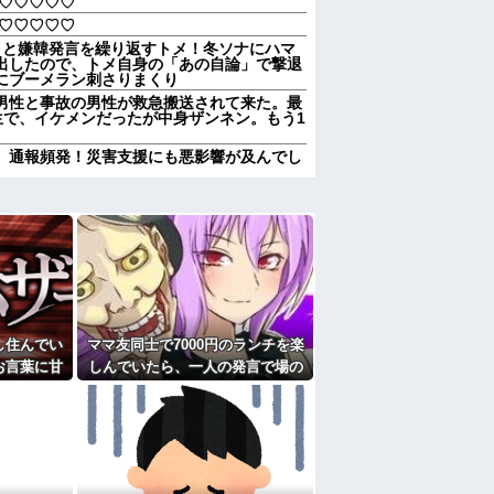
♡♡♡♡♡♡
♡♡♡♡♡♡
」と嫌韓発言を繰り返すトメ！冬ソナにハマ
出したので、トメ自身の「あの自論」で撃退
にブーメラン刺さりまくり
男性と事故の男性が救急搬送されて来た。最
生で、イケメンだったが中身ザンネン。もう1
、通報頻発！災害支援にも悪影響が及んでし
のはまあ見かけるが持ち帰りはなしでしょ
のはまあ見かけるが持ち帰りはなしでしょ
か～？w」ワイ（やめろおおおおおおおおお
りすぎてクッソワロタｗｗｗｗｗｗｗｗｗ
し住んでい
ママ友同士で7000円のランチを楽
にお祝いの歌を弾き語りする事になってた
お言葉に甘
しんでいたら、一人の発言で場の
なのにしょっちゅうペアで仕事してて遅くま
途端、予想
空気が凍りついた。その理由と
り。なんで「今度の出張は一人で行く」って
いて…
は…
送りあるかと確認したらいきなりキレられ
？
熊本の爆心地に”こんなもの”があったんだけ