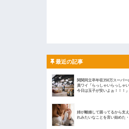
最近の記事
関関同立卒年収350万スーパー
員ワイ「らっしゃいらっしゃ
今日は玉子が安いよぉ！！！
姉が離婚して困ってるから支
れみたいなことを言い始めた