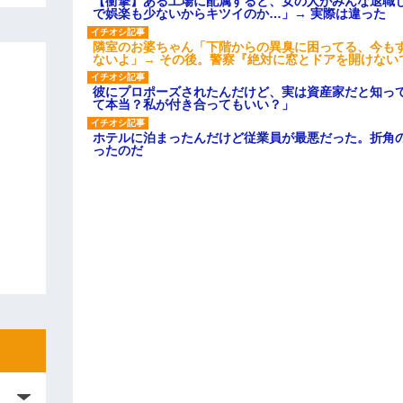
【衝撃】ある工場に配属すると、女の人がみんな退職
で娯楽も少ないからキツイのか…」→ 実際は違った
隣室のお婆ちゃん「下階からの異臭に困ってる、今も
ないよ」→ その後。警察『絶対に窓とドアを開けない
彼にプロポーズされたんだけど、実は資産家だと知っ
て本当？私が付き合ってもいい？」
ホテルに泊まったんだけど従業員が最悪だった。折角
ったのだ