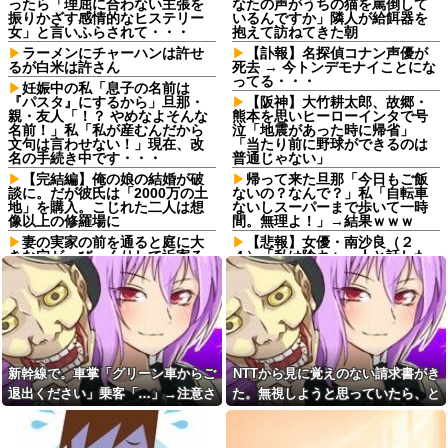
ったら「理屈に合わない主張を
なたの声がうちの猫を罵倒して
振りかざす感情的なヒステリー
いるんですか」隣人が給餌器を
女」と言いふらされて・・・
抱えて訪ねてきた朝
ラーメンにチャーハンは許せ
【訃報】名探偵コナン声優が
るが白米は許さん
死去 → 今トンデモナイことにな
ってる・・・
妊娠中の私「息子の名前は
『パスタ』にするから」旦那・
【阪神】大竹耕太郎、故郷・
親・友人「！？ やめなよそんな
熊本を思いヒーローインタで号
名前！」私「私が産むんだから
泣「地震があった時に帰省」
文句は言わせない！」現在、改
「当たり前に野球ができるのは
名の手続き中です・・・
普通じゃない」
【完結編】俺の娘の結婚が破
帰って来た旦那「今日もご飯
談に。だが彼氏は「2000万の土
ないの？なんで？」私「自転車
地」を購入。こじれた二人は想
ないしスーパーまで歩いて一時
像以上の修羅場に
間。無理よ！」→結果ｗｗｗ
妻の実家の前を通ると庭に大
【悲報】女優・南沙良（２
きな穴が。びっくりして近寄る
４）「私は陰キャ。人と話した
と穴の中に嫁がいて...
くないので家に引きこもってPC
でアニメを観ていたい」
子供がアベマで葬送のフリー
レンを延々見てる。回想シーン
【幽霊否定派、完全論破】幽
ばかりだけどこれは尺稼ぎな
霊がいないなら午前2時に一人で
の？
墓石を木刀で叩き割れるよな？
ｗｗｗｗｗ他
夫をどうしても労ってあげら
れないし大切にできない。出産
血を見て失神した俺が「殺人
新幹線で。車掌「グリーン車からご
NTTから見に覚えのない請求書がき
した時の夫の態度に納得できな
事件の被害者（遺体）」と勘違
退出ください」乗客「…」→注意さ
た。無視しようと思っていたら、と
くて...
いされ現場が大パニックに！勇
敢なおばちゃんとオジサン達の
れても動かない乗客を見ていたら、
んでもない事実が判明して…
実家を継いだのは自分だと次
団結力と勘違い劇がこちらｗｗ
男を追い出そうとした長男に次
その直後まさかの展開に…
男が「え、この家って継ぐほど
日頃から「泥棒の9割は韓国