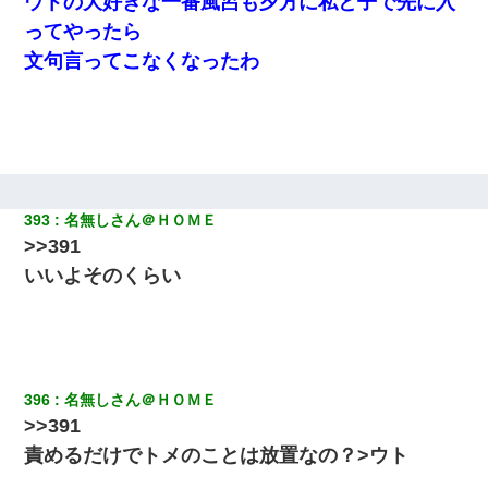
ウトの大好きな一番風呂も夕方に私と子で先に入
ってやったら
【唖然】帰宅したら旦那のスポーツカーが消えていた。警察『目
立つし、すぐ見つかるかもしれません』→ 数時間後・・警察『××
文句言ってこなくなったわ
さんご存じですか？』
嫁が涙声で『会いたいね』とか言っているのが聞こえた。俺「こ
んな時間に誰と電話してんの？」嫁「ごめんなさい…！（大号
泣」俺（キターー）→
妻と同居し始めたときから、よく妻が「どこかで音漏れしてな
393
名無しさん＠ＨＯＭＥ
い？音楽聞こえる」と言っていて…
>>391
いいよそのくらい
私「まとめ買いして冷凍ストックしてる」Ａ「ずるい！クレク
レ！」私「なんでよ」Ａ「ケーチ！バーカ！」→ 後日、Ａ旦那が
凸してきた
私（23）冗談のつもりで上司（27）に胸を揉ませた結果・・・
396
名無しさん＠ＨＯＭＥ
>>391
出張中の旦那から『フリンしやがって、このクズ』と電話が。私
「本当に家まで来たの？証拠は？」旦那「俺の言葉が信じられな
責めるだけでトメのことは放置なの？>ウト
いのか！」→ 離婚後