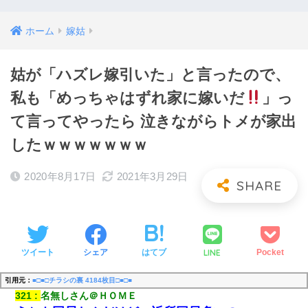
ホーム
嫁姑
姑が「ハズレ嫁引いた」と言ったので、
私も「めっちゃはずれ家に嫁いだ
」っ
て言ってやったら 泣きながらトメが家出
したｗｗｗｗｗｗｗ
2020年8月17日
2021年3月29日
LINE
ツイート
シェア
はてブ
Pocket
引用元：
■□■□チラシの裏 4184枚目□■□■
321
名無しさん＠ＨＯＭＥ