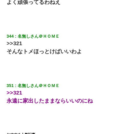
よく頑張ってるわねえ
嫁に不倫されたから嫁と不倫相手に1000万の慰謝料請求した
我が家のガレージに見知らぬ車。俺「もしもし、玄関にもシャッ
ターリモコンあるだろ？DOWNのボタン押してｗ」→ 待つこと１
時間弱・・・
344
名無しさん＠ＨＯＭＥ
彼女にプロポーズしてOK貰った俺、告げられた結婚条件にブチ切
>>321
れて無事婚約破棄・・・
そんなトメほっとけばいいわよ
宅飲みで女友達の乳を見てしまった・・・
私『貯金貯まったし、やっと家建てられるね！』夫「実家を二世
帯住宅にした。それに貯金使った」→私『離婚しよう』夫「え
351
名無しさん＠ＨＯＭＥ
っ」私『使った貯金はあげるから』→すると…
>>321
永遠に家出したままならいいのにね
夫の友達がBBQを定期的に開催して夫婦で参加してたんだけど、
女性側のリーダーみたいな人に「BBQは友達とやりなよ！」と言
われて…
【ワロタ】姉から「肉食系14才、乳丸出し、毛はうっすら生えか
け」というタイトルで画像が送られてきた