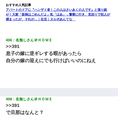
【悲報】お風呂で父親と姉が完全に行為してるんだが...
アパートのドアに『ハンザイ者！この人はさいあくの人です』と張り紙
が！大家「面倒はごめんだよ」私「はあ」→警察に行き、見回りで犯人が
彼女(美人女医)にネックレスをプレゼント。「こんな安物を渡すく
捕まったが、それが…｜生活｜ヌルポあんてな
らいなら、渡さないほうがマシだからね」→ ６０万したと話した
ら・・・
406
名無しさん＠ＨＯＭＥ
>>391
息子の嫁に逆ギレする暇があったら
自分の嫁の迎えにでも行けばいいのにねえ
408
名無しさん＠ＨＯＭＥ
>>391
で旦那はなんと？