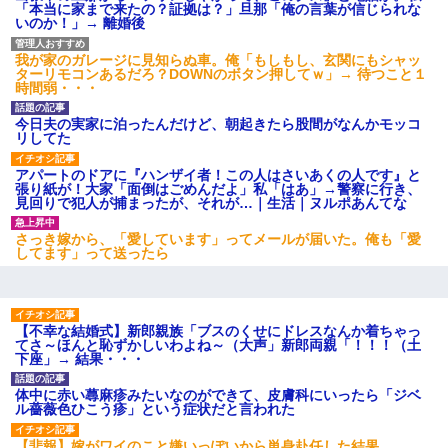
「本当に家まで来たの？証拠は？」旦那「俺の言葉が信じられな
いのか！」→ 離婚後
我が家のガレージに見知らぬ車。俺「もしもし、玄関にもシャッ
ターリモコンあるだろ？DOWNのボタン押してｗ」→ 待つこと１
時間弱・・・
今日夫の実家に泊ったんだけど、朝起きたら股間がなんかモッコ
リしてた
アパートのドアに『ハンザイ者！この人はさいあくの人です』と
張り紙が！大家「面倒はごめんだよ」私「はあ」→警察に行き、
見回りで犯人が捕まったが、それが…｜生活｜ヌルポあんてな
さっき嫁から、「愛しています」ってメールが届いた。俺も「愛
してます」って送ったら
【不幸な結婚式】新郎親族「ブスのくせにドレスなんか着ちゃっ
てさ～ほんと恥ずかしいわよね～（大声」新郎両親「！！！（土
下座」→ 結果・・・
体中に赤い蕁麻疹みたいなのができて、皮膚科にいったら「ジベ
ル薔薇色ひこう疹」という症状だと言われた
【悲報】嫁がワイのこと嫌いっぽいから単身赴任した結果