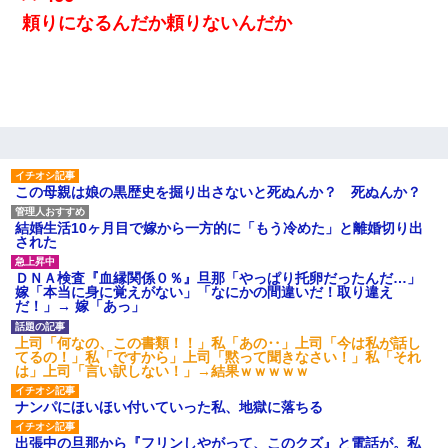
頼りになるんだか頼りないんだか
この母親は娘の黒歴史を掘り出さないと死ぬんか？ 死ぬんか？
結婚生活10ヶ月目で嫁から一方的に「もう冷めた」と離婚切り出
された
ＤＮＡ検査『血縁関係０％』旦那「やっぱり托卵だったんだ…」
嫁「本当に身に覚えがない」「なにかの間違いだ！取り違え
だ！」→ 嫁「あっ」
上司「何なの、この書類！！」私「あの‥」上司「今は私が話し
てるの！」私「ですから」上司「黙って聞きなさい！」私「それ
は」上司「言い訳しない！」→結果ｗｗｗｗｗ
ナンパにほいほい付いていった私、地獄に落ちる
出張中の旦那から『フリンしやがって、このクズ』と電話が。私