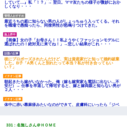
していて…』私「！？」→ 翌日。ママ友たちの様子が微妙におか
しくなり・・・
最近うちの庭に知らない男の人がしょっちゅう入ってくる。それ
を職場で愚痴ったら、同僚男性が怒鳴りつけてきた。
【画像】女の子「お母さん！！私ようやくファッションモデルに
選ばれたの！絶対見に来てね！」→悲しい結果がこれ・・・
彼にプロポーズされたんだけど、実は資産家だと知って婚約破棄
した。B子「A男くんと別れたって本当？私が付き合ってもい
い？」
朝起きたら嫁がいなかった。俺（嫁も嫁実家も電話に出ない…不
安だ）→ 仕事を早退して帰宅すると、嫁と嫁両親と知らない男が
２人・・・
体中に赤い蕁麻疹みたいなのができて、皮膚科にいったら「ジベ
ル薔薇色ひこう疹」という症状だと言われた
結婚生活10ヶ月目で嫁から一方的に「もう冷めた」と離婚切り出
331
名無しさん＠ＨＯＭＥ