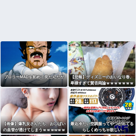
ブロリーMADを初めて見たんだが
【悲報】ディズニーのおいなり巻、
卑猥すぎて賛否両論ｗｗｗｗｗｗｗ
ｗ
【画像】爆乳女さんたち、お◯ぱい
最近冷たい空調服ってやつが出てる
の血管が透けてしまうｗｗｗwｗｗ
らしくめっちゃ欲しい
ｗｗｗｗｗｗ