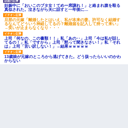
妊娠中に「おいこのブタ女！てめー席譲れ！」と絡まれ腹を殴る
真似された。泣きながら夫に話すと一年後に…
旦那の元嫁「離婚したとはいえ、私が本来の妻。許可なく結婚す
るなんてどういう神経してるの？離婚届を記入して持って来い」
→笑いが止まらなくなり・・・
上司「何なの、この書類！！」私「あの‥」上司「今は私が話し
てるの！」私「ですから」上司「黙って聞きなさい！」私「それ
は」上司「言い訳しない！」→結果ｗｗｗｗｗ
13歳娘が元嫁のところから逃げてきた。どう扱ったらいいのかわ
からない