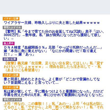
ワイアラサー主婦、昨晩久しぶりに夫と致した結果ｗｗｗｗｗ
【驚愕】私「今まで育てた分のお金返してね(冗談)」息子「はい、
3000万円」→数年後。私「妹が病気になったから援助して欲し
い」→
ＤＮＡ検査『血縁関係０％』旦那「やっぱり托卵だったんだ…」
嫁「本当に身に覚えがない」「なにかの間違いだ！取り違え
だ！」→ 嫁「あっ」
【復讐】義兄嫁「生活費、足りない分を貸してほしい」私「貸す
わけないでしょｗｗｗｗ」→ 理由を話したら泣き出して・・私
（あまりにも希望通り）
妻と同居し始めたときから、よく妻が「どこかで音漏れしてな
い？音楽聞こえる」と言っていて…
私は家が貧しくて、手に職をつけようと看護師になった。だけど
卒業を控えた年の1月末、車にひかれて看護師になれなくなった。
上司「何なの、この書類！！」私「あの‥」上司「今は私が話し
てるの！」私「ですから」上司「黙って聞きなさい！」私「それ