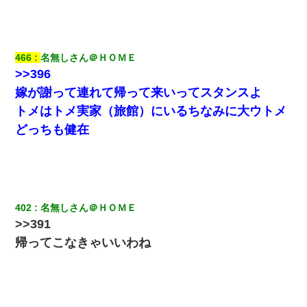
義兄嫁「娘が大学に入ったら下宿させて」私「しつこい、学校斡
旋のアパートに行け」→ 旦那が義兄に通報したら「志望校を変え
ろ！」とキレて・・・
466
名無しさん＠ＨＯＭＥ
今日夫の実家に泊ったんだけど、朝起きたら股間がなんかモッコ
>>396
リしてた
嫁が謝って連れて帰って来いってスタンスよ
トメはトメ実家（旅館）にいるちなみに大ウトメ
嫁が弁護士を連れてきて「悪いと思うなら慰謝料を払って離婚し
ろ」→ 俺「完全に恐喝になってますね」「お前、これが詐欺だっ
どっちも健在
て知ってる？」
姉旦那の友達「ほんとのパパだよ～」私のお腹を触ってほざく。
→思わず手を叩いて振り払ったら…
402
名無しさん＠ＨＯＭＥ
200万を貸したコウトから、追加で400万の申し込み、私「無理。
>>391
義弟より娘たちが大事」旦那「娘たちが成人したら別れよう」私
（は？）
帰ってこなきゃいいわね
新卒の女性社員に1年半ストーカーされていた。俺「マジで怖い」
上司「話をしてみる」→女性社員「実は10数年前に…」