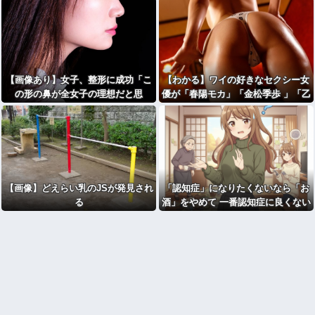
【画像あり】女子、整形に成功「こ
【わかる】ワイの好きなセクシー女
の形の鼻が全女子の理想だと思
優が「春陽モカ」「金松季歩 」「乙
う！！」⇒！
アリス」なんやけど
【画像】どえらい乳のJSが発見され
「認知症」になりたくないなら「お
る
酒」をやめて 一番認知症に良くない
のは「お酒」と判明