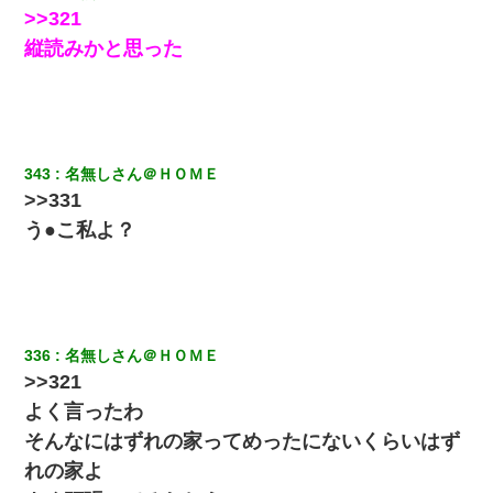
された
>>321
縦読みかと思った
【考察】兄嫁急死の1年後、兄が引越すというので手伝いに行った
ら下着が入った引き出しの奥にとんでもないモノを見つけた
医者「糖尿病で余命1年です」 ワイ「知らんわｗどうせ死ぬなら
食べる量増やすわｗ」→結果ｗｗｗｗｗ
343
名無しさん＠ＨＯＭＥ
>>331
【衝撃】ある工場に配属すると、女の人がみんな退職してしま
う。会社「仕事がハードだし田舎で娯楽も少ないからキツイの
う●こ私よ？
か…」→ 実際は違った
ミスした新人(
)に冗談で「行為させてくれたら許してあげる」
って言ったら・・・
336
名無しさん＠ＨＯＭＥ
【悲報】嫁がワイのこと嫌いっぽいから単身赴任した結果
>>321
よく言ったわ
13歳娘が元嫁のところから逃げてきた。どう扱ったらいいのかわ
そんなにはずれの家ってめったにないくらいはず
からない
れの家よ