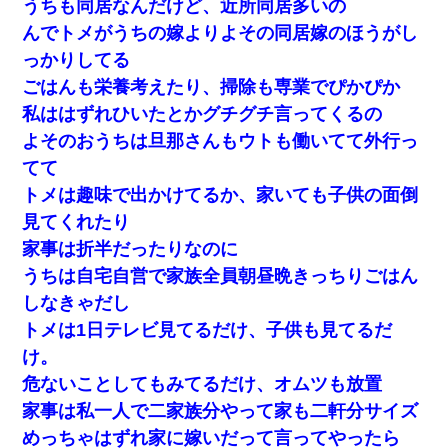
うちも同居なんだけど、近所同居多いの
んでトメがうちの嫁よりよその同居嫁のほうがし
っかりしてる
ごはんも栄養考えたり、掃除も専業でぴかぴか
私ははずれひいたとかグチグチ言ってくるの
よそのおうちは旦那さんもウトも働いてて外行っ
てて
トメは趣味で出かけてるか、家いても子供の面倒
見てくれたり
家事は折半だったりなのに
うちは自宅自営で家族全員朝昼晩きっちりごはん
しなきゃだし
トメは1日テレビ見てるだけ、子供も見てるだ
け。
危ないことしてもみてるだけ、オムツも放置
家事は私一人で二家族分やって家も二軒分サイズ
めっちゃはずれ家に嫁いだって言ってやったら