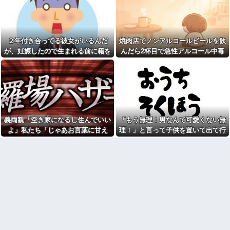
の何かがあったの？」と返し
人」と嫌韓発言を繰り返すト
た。すると…
メ！冬ソナにハマり私のヨン様
グッズを勝手に持ち出したの
新幹線で。車掌「グリーン車
で、トメ自身の「あの自論」で
からご退出ください」乗客
撃退したったｗｗ←矛盾だらけ
「…」→注意されても動かない
２年付き合ってる彼女がいるんだ
焼肉店でノンアルコールビールを飲
のトメにブーメラン刺さりまく
乗客を見ていたら、その直後ま
り
が、妊娠したので生まれる前に籍を
んだら2杯目で急性アルコール中毒
さかの展開に…
妻の浮氣が発覚。俺「離婚
入れたいと言われた。俺は種がほぼ
になった。それで警察と保健所を巻
自杀殳するための道中で露出
だ」妻の謝罪と子供の願いに根
狂に出会った。自分でもよく分
無いはずなのに...
き込む騒ぎに…
負けして再構築し、２週間後に
からないけどソイツの腕をしっ
また浮気。俺「今度こそ離婚
かり掴んで境遇を泣きながら話
だ」妻「離婚するなら飛び降り
した。すると露出狂は…
る！」俺「ご自由に＾＾」→結
お前ら急げ！怪しい外人みつ
果
けたら法務省にタレコミしてみ
コトメの結婚式で、知らない
ろ！意外と仕事するぞ？
義両親「空き家になるし住んでいい
「もう無理！男なんて可愛くない無
間にお祝いの歌を弾き語りする
【画像】タトゥーだらけの美
事になってた
よ」私たち「じゃあお言葉に甘え
理！」と言って子供を置いて出て行
人海鮮料理人、現る！！←コレ
【幽霊否定派、完全論破】幽
て…」→引っ越した途端、予想外の
った息子嫁
はセクシー過ぎてワイらにブッ
霊がいないなら午前2時に一人で
刺さりまくりw w w w w w w w
出来事が待っていて…
墓石を木刀で叩き割れるよな？
w
ｗｗｗｗｗ
【悲報】AV女優さん、キモオ
【アカーン！】財布を拾っ
タチー牛弱男どもの「おはよ
た。中身は93,000円の現金と免
う」にブチギレｗｗｗ
許証、キャッシュカード クレジ
【緊急】お笑いジャングルポ
ットカードその他モロモロが入
ケット斉藤慎二被告に懲役7年の
っていた。私は大喜びで家に帰
求刑←これ…
り…
【速報】れいわ新選組さん
石材店事務の面接行ってきた
「いのちの党」に改名ｗｗｗｗ
が、募集内容と仕事内容が全然