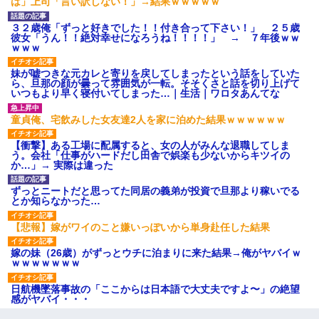
は」上司「言い訳しない！」→結果ｗｗｗｗｗ
３２歳俺「ずっと好きでした！！付き合って下さい！」 ２５歳
彼女「うん！！絶対幸せになろうね！！！！」 → ７年後ｗｗ
ｗｗｗ
妹が嘘つきな元カレと寄りを戻してしまったという話をしていた
ら、旦那の顔が曇って雰囲気が一転。そそくさと話を切り上げて
いつもより早く寝付いてしまった…｜生活｜ワロタあんてな
童貞俺、宅飲みした女友達2人を家に泊めた結果ｗｗｗｗｗｗ
【衝撃】ある工場に配属すると、女の人がみんな退職してしま
う。会社「仕事がハードだし田舎で娯楽も少ないからキツイの
か…」→ 実際は違った
ずっとニートだと思ってた同居の義弟が投資で旦那より稼いでる
とか知らなかった…
【悲報】嫁がワイのこと嫌いっぽいから単身赴任した結果
嫁の妹（26歳）がずっとウチに泊まりに来た結果→俺がヤバイｗ
ｗｗｗｗｗｗｗ
日航機墜落事故の「ここからは日本語で大丈夫ですよ〜」の絶望
感がヤバイ・・・