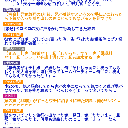
げえええええｗｗｗｗｗｗｗｗ
「…」A「夫を一発殴らせてほしい」裁判官「どうぞ」
ｗｗｗ
【愕然】白のクラウン俺氏、
【考察】兄嫁急死の1年後、兄が引越すというので手伝いに行った
高速道路左車線を制限速度で走
ら下着が入った引き出しの奥にとんでもないモノを見つけた
った結果wwwwwwwwwwww
百年の恋12-899 食べた量を
[緊急]ベロベロの女に声をかけて行為してきた結果
張り合ってくる
【悲報】佐藤輝明・・・２軍
彼女にプロポーズしてOK貰った俺、告げられた結婚条件にブチ切
でも盛大にやらかす←あまり悲
れて無事婚約破棄・・・
しませないでくれ
【まぬけ】夫「離婚だ！」私「わかった。で？」夫「慰謝料
だ！」私「いいけど弁護士通して。私も請求する」夫「」
【報告者がキチ】嫁「妊娠した」俺『それじゃあ皆に祝ってもら
おう』友人達を家に連れ帰ってホームパーティー→俺『皆に祝え
てもらえて良かったな！』→
小2の頃、妹と昼寝してたら家が火事になってて気づくと逃げ場が
なかった。妹を抱き締めて「ﾀﾋんじゃうよ」って泣いてたら…
嫁の妹（26歳）がずっとウチに泊まりに来た結果→俺がヤバイｗ
ｗｗｗｗｗｗｗ
嘘をついてフリン旅行へ出かけた嫁→翌日、嫁「ただいま～」旦
那「娘がシんだよ。何度も連絡したのに…」嫁「えっ」→なん
と・・・