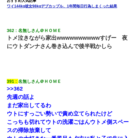
ワイ144kg彼女98kgデブカップル、1年間毎日行為しまくった結果
隣の部屋の住民の母親、オートロックを突破してマンションに入
り込んできたみたいで、ずっとドアの前で喚いてて滅茶苦茶うる
さかった。
362
名無しさん＠ＨＯＭＥ
【GJ!】会社から帰宅中、広い駐車場にエンジンかけっ放しの車を
トメ泣きながら家出wwwwwwwwwwすげー 夜
発見。しかも「ヒィ～」みたいな声も聞こえてきたので気になっ
て近寄ったら女の子がおっさんの下敷きになってた
にウトダンナさん巻き込んで後半戦かしら
嘘をついてフリン旅行へ出かけた嫁→翌日、嫁「ただいま～」旦
那「娘がシんだよ。何度も連絡したのに…」嫁「えっ」→なん
と・・・
391
名無しさん＠ＨＯＭＥ
スマホを与えられて、中学卒業する頃にはすっかり女叩きに洗脳
>>362
された弟が、大学進学のために一人暮らししたいと言い出した。
先週の話よ
まだ家出してるわ
日航機墜落事故の「ここからは日本語で大丈夫ですよ〜」の絶望
感がヤバイ・・・
ウトにすっごい勢いで責め立てられたけど
こっちも切れてウトの洗濯ごはんウトメ側スペー
三年働いてたパートを突然クビになった。しかし元職場の主要取
スの掃除放棄して
引先のトップが母方の叔父だったので…