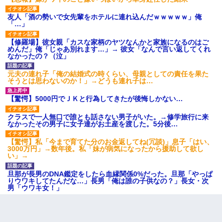
友人「酒の勢いで女先輩をホテルに連れ込んだｗｗｗｗｗ」俺
「…」
【修羅場】彼女親「カスな家柄のヤツなんかと家族になるのはご
めんだ」俺「じゃあ別れます…」→ 彼女「なんで言い返してくれ
なかったの？（泣」
元夫の連れ子「俺の結婚式の時くらい、母親としての責任を果た
そうとは思わないのか！」→どうも連れ子は…
【驚愕】5000円でＪＫと行為してきたが後悔しかない…
クラスで一人無口で誰とも話さない男子がいた。→修学旅行に来
なかったその男子に女子達がお土産を渡した。5分後…
【驚愕】私「今まで育てた分のお金返してね(冗談)」息子「はい、
3000万円」→数年後。私「妹が病気になったから援助して欲し
い」→
旦那が長男のDNA鑑定をしたら血縁関係0%だった。旦那「やっぱ
りウワキしてたんだな…」長男「俺は誰の子供なの？」長女・次
男「ウワキ女！」