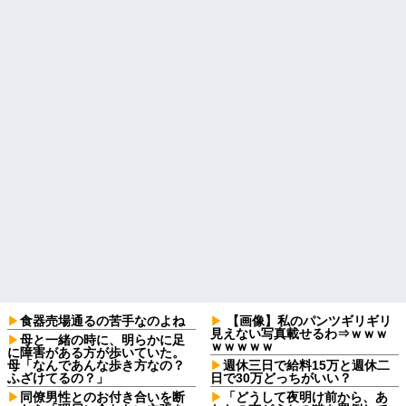
食器売場通るの苦手なのよね
【画像】私のパンツギリギリ
見えない写真載せるわ⇒ｗｗｗ
母と一緒の時に、明らかに足
ｗｗｗｗｗ
に障害がある方が歩いていた。
母「なんであんな歩き方なの？
週休三日で給料15万と週休二
ふざけてるの？」
日で30万どっちがいい？
同僚男性とのお付き合いを断
「どうして夜明け前から、あ