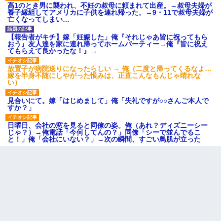
高1のとき男に襲われ、不妊の叔母に頼まれて出産。→叔母夫婦が
養子縁組してアメリカに子供を連れ帰った。→9・11で叔母夫婦が
亡くなってしまい…
【報告者がキチ】嫁「妊娠した」俺『それじゃあ皆に祝ってもら
おう』友人達を家に連れ帰ってホームパーティー→俺『皆に祝え
てもらえて良かったな！』→
放置子が病院送りになったらしい → 俺（二度と帰ってくるなよ…
嫁を半身不随にしやがった恨みは、正直こんなもんじゃ晴れな
い）
見合いにて。嫁「はじめまして」俺「失礼ですが○○さんご本人で
すか？」
日曜日、会社の窓を見ると同僚の姿。俺（あれ？ディズニーシー
じゃ？）→俺電話「今何してんの？」同僚「シーで並んでるこ
と！」俺「会社にいない？」→次の瞬間、すごい鳥肌が立った