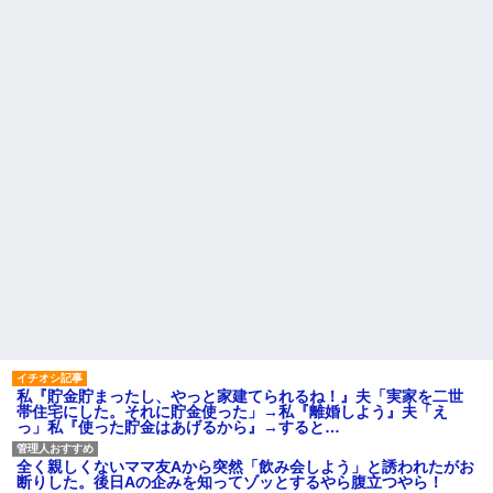
私『貯金貯まったし、やっと家建てられるね！』夫「実家を二世
帯住宅にした。それに貯金使った」→私『離婚しよう』夫「え
っ」私『使った貯金はあげるから』→すると…
全く親しくないママ友Aから突然「飲み会しよう」と誘われたがお
断りした。後日Aの企みを知ってゾッとするやら腹立つやら！