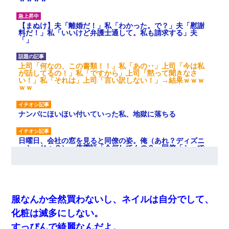
【まぬけ】夫「離婚だ！」私「わかった。で？」夫「慰謝
料だ！」私「いいけど弁護士通して。私も請求する」夫
「」
上司「何なの、この書類！！」私「あの‥」上司「今は私
が話してるの！」私「ですから」上司「黙って聞きなさ
い！」私「それは」上司「言い訳しない！」→結果ｗｗｗ
ｗｗ
ナンパにほいほい付いていった私、地獄に落ちる
日曜日、会社の窓を見ると同僚の姿。俺（あれ？ディズニ
ーシーじゃ？）→俺電話「今何してんの？」同僚「シーで
並んでること！」俺「会社にいない？」→次の瞬間、すご
い鳥肌が立った
旦那が長男のDNA鑑定をしたら血縁関係0%だった。旦那
「やっぱりウワキしてたんだな…」長男「俺は誰の子供な
服なんか全然買わないし、ネイルは自分でして、
の？」長女・次男「ウワキ女！」
化粧は滅多にしない。
すっぴんで綺麗なんだよ。