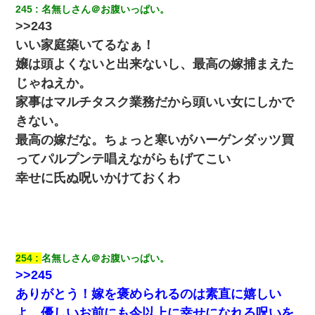
だった。
245
名無しさん＠お腹いっぱい。
>>243
元夫の連れ子「俺の結婚式の時くらい、母親としての責任
いい家庭築いてるなぁ！
を果たそうとは思わないのか！」→どうも連れ子は…
嬢は頭よくないと出来ないし、最高の嫁捕まえた
じゃねえか。
【クズ】昔、兄がお見合いして「ブスすぎｗｗｗ」と断っ
た女性が、兄の同級生と結婚。それを知った兄は荒れ狂
家事はマルチタスク業務だから頭いい女にしかで
い、｢嫁さん、俺のお古ですが気分はどう？」とメールを送
った→
きない。
最高の嫁だな。ちょっと寒いがハーゲンダッツ買
今日夫の実家に泊ったんだけど、朝起きたら股間がなんか
ってパルプンテ唱えながらもげてこい
モッコリしてた
幸せに氏ぬ呪いかけておくわ
ずっとニートだと思ってた同居の義弟が投資で旦那より稼
いでるとか知らなかった…
夫に癌の余命宣告。その闘病中に長女から信じられない言
葉を受けた
254
名無しさん＠お腹いっぱい。
>>245
10年ほど前、息子がまだ年中だった時に離婚したんだけ
ありがとう！嫁を褒められるのは素直に嬉しい
ど、一昨年の暮れに突然息子が職場を訪ねてきた。
よ。優しいお前にも今以上に幸せになれる呪いを