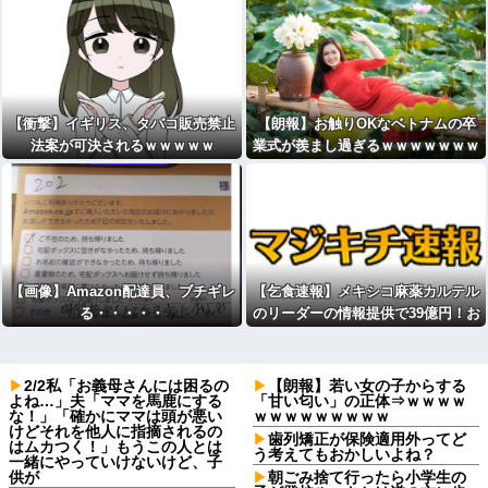
【衝撃】イギリス、タバコ販売禁止
【朗報】お触りOKなベトナムの卒
法案が可決されるｗｗｗｗｗ
業式が羨まし過ぎるｗｗｗｗｗｗｗ
ｗｗｗｗｗｗｗ（※画像あり）
【画像】Amazon配達員、ブチギレ
【乞食速報】メキシコ麻薬カルテル
る・・・・・
のリーダーの情報提供で39億円！お
前ら急げ！
2/2私「お義母さんには困るの
【朗報】若い女の子からする
よね…」夫「ママを馬鹿にする
「甘い匂い」の正体⇒ｗｗｗｗ
な！」「確かにママは頭が悪い
ｗｗｗｗｗｗｗｗｗ
けどそれを他人に指摘されるの
歯列矯正が保険適用外ってど
はムカつく！」もうこの人とは
う考えてもおかしいよね？
一緒にやっていけないけど、子
供が
朝ごみ捨て行ったら小学生の