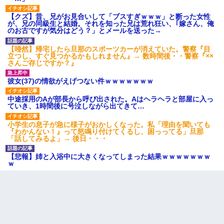
【クズ】昔、兄がお見合いして「ブスすぎｗｗｗ」と断った女性
が、兄の同級生と結婚。それを知った兄は荒れ狂い、｢嫁さん、俺
のお古ですが気分はどう？」とメールを送った→
【唖然】帰宅したら旦那のスポーツカーが消えていた。警察『目
立つし、すぐ見つかるかもしれません』→ 数時間後・・警察『××
さんご存じですか？』
彼女(37)の情欲がえげつない件ｗｗｗｗｗｗｗ
中途採用のAが部長から呼び出された。Aはヘラヘラと部屋に入っ
ていき、1時間後に号泣しながら出てきて…
小学生の息子が急に様子がおかしくなった。私「理由を聞いても
『わかんない！』って怒鳴り付けてくるし、困っってる」旦那
「話してみるよ」→ 後日・・・
【悲報】姉と入浴中に大きくなってしまった結果ｗｗｗｗｗｗｗ
ｗ