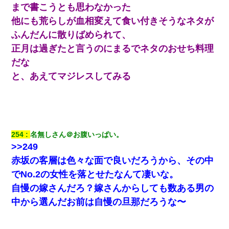
まで書こうとも思わなかった
【画像】女上司(30)「終電なくなったね…部屋くる？」ワ
他にも荒らしが血相変えて食い付きそうなネタが
イ「行きます！」
ふんだんに散りばめられて、
正月は過ぎたと言うのにまるでネタのおせち料理
9月に付き合い始めたけどこの、この人と結婚はないわと判
断して別れた。その元彼が交通事故で重体になっているら
だな
しく…
と、あえてマジレスしてみる
元旦那から復縁要請。息子「最新型のiPhoneも買えない貧
乏は嫌だ、再婚して」私「なら父親と暮らせ」息子「やっ
た＾＾」私（もう手遅れだったんだな…）
アパートのドアに『ハンザイ者！この人はさいあくの人で
254
名無しさん＠お腹いっぱい。
す』と張り紙が！大家「面倒はごめんだよ」私「はあ」→
>>249
警察に行き、見回りで犯人が捕まったが、それが…｜生活
｜ヌルポあんてな
赤坂の客層は色々な面で良いだろうから、その中
でNo.2の女性を落とせたなんて凄いな。
生保レディと行為する為に駆け引きしてみた結果ｗｗｗｗ
自慢の嫁さんだろ？嫁さんからしても数ある男の
ｗｗｗｗｗｗｗｗ
中から選んだお前は自慢の旦那だろうな〜
妻と同居し始めたときから、よく妻が「どこかで音漏れし
てない？音楽聞こえる」と言っていて…