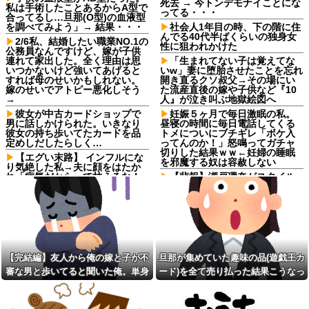
死去 → 今トンデモナイことにな
私は手術したことあるからA型で
ってる・・・
合ってるし…旦那(O型)の血液型
を調べてみよう」→ 結果・・・
社会人1年目の時、下の階に住
んでる40代半ばくらいの独身女
2/6私、結婚したい職業NO.1の
性に狙われかけた
公務員なんですけど、嫁が子供
連れて家出した。全く理由は思
「生まれてない子は覚えてな
いつかないけど強いてあげると
いw」妻に堕胎させたことを忘れ
すれば母のせいかもしれない。
開き直るクソ叔父→その場にい
嫁のせいでアトピー悪化しそう
た流産直後の嫁や子供など『10
→
人』が泣き叫ぶ地獄絵図へ
彼女が中古カードショップで
妊娠５ヶ月で毎日激眠の私。
男に話しかけられた。いきなり
昼寝の時間に毎日電話してくる
彼女の持ち歩いてたカードを品
トメについにブチギレ「ボケ入
定めしだしたらしく…
ってんのか！」怒鳴ってガチャ
切りした結果ｗｗ←妊婦の睡眠
【エグい末路】 インフルにな
を邪魔する奴は容赦しない
り気絶した私→夫に顔をはたか
れ「病気だからって甘えるな！
【悲報】瀬戸環奈がスタイル
旦那様の為に家事をしろ！」夫
よすぎて一般男性が隣に並ぶと
が無職になった時、私「無職が
チンチクリンに見えてしまう
甘えるな」と復讐し続けた結
【悲報】瀬戸環奈がスタイル
果…
よすぎて一般男性が隣に並ぶと
「2年間、たぶん1日4回は握っ
チンチクリンに見えてしまう
てた」ラスベガスで買った3,000
母が難病発覚で突然の離婚希
円のキーホルダーを調べたら
望、その理由が30年前の夫の不
【完結編】友人から俺の嫁と子が不
旦那が集めていた趣味の品(遊戯王カ
みい山作者、みいちゃんでチ
倫！？
審な男と歩いてると聞いた俺。単身
ード)を全て売り払った結果こうなっ
ー牛なのではという疑惑が生ま
X収益化、終了へ インプレゾ
れるｗｗｗｗｗｗｗ
赴任先から興信所に相談した結果
た
ンビやパクツイの一掃なる
【画像】恋する女さん、ネッ
か！？他
ト民が驚愕する大変身を遂げて