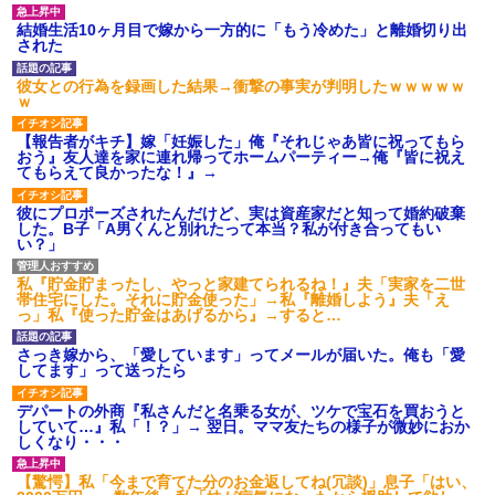
【GIF】JSのカンチョーワロ
タ
結婚生活10ヶ月目で嫁から一方的に「もう冷めた」と離婚切り出
された
後続車にクラクションを鳴ら
され彼氏が逆切れ。「何クラク
ション鳴らしてんだ！降りてこ
彼女との行為を録画した結果→衝撃の事実が判明したｗｗｗｗｗ
いよ！」と怒鳴りだし...
ｗ
【衝撃】報酬100万円超の治験
募集がこちらｗｗｗｗｗ(※画像
【報告者がキチ】嫁「妊娠した」俺『それじゃあ皆に祝ってもら
あり)
おう』友人達を家に連れ帰ってホームパーティー→俺『皆に祝え
てもらえて良かったな！』→
【ネット騒然】惨殺されたタ
ワマン頂き女子のこの動画、す
げえええええｗｗｗｗｗｗｗｗ
彼にプロポーズされたんだけど、実は資産家だと知って婚約破棄
ｗｗｗ
した。B子「A男くんと別れたって本当？私が付き合ってもい
い？」
【愕然】白のクラウン俺氏、
高速道路左車線を制限速度で走
った結果wwwwwwwwwwww
私『貯金貯まったし、やっと家建てられるね！』夫「実家を二世
百年の恋12-899 食べた量を
帯住宅にした。それに貯金使った」→私『離婚しよう』夫「え
張り合ってくる
っ」私『使った貯金はあげるから』→すると…
【悲報】佐藤輝明・・・２軍
でも盛大にやらかす←あまり悲
さっき嫁から、「愛しています」ってメールが届いた。俺も「愛
しませないでくれ
してます」って送ったら
デパートの外商『私さんだと名乗る女が、ツケで宝石を買おうと
していて…』私「！？」→ 翌日。ママ友たちの様子が微妙におか
しくなり・・・
【驚愕】私「今まで育てた分のお金返してね(冗談)」息子「はい、