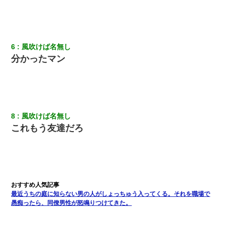
姉旦那の友達「ほんとのパパだよ～」私のお腹を触ってほざく。
→思わず手を叩いて振り払ったら…
6
風吹けば名無し
ミスした新人(
)に冗談で「行為させてくれたら許してあげる」
分かったマン
って言ったら・・・
子供の頃、母の弟にイタズラされてて中学に入ってから関係を持
ってしまった。拒絶したら「全部バラしてやる」と脅迫されたの
で両親に全部話した。
8
風吹けば名無し
これもう友達だろ
わい(42)渋谷の夜のサービスで19の女の子にゴックンさせた結果
ｗｗｗｗｗｗｗｗ
昨日37歳のおばさんと行為したんだけどめちゃくちゃだった
隣の部屋の住民の母親、オートロックを突破してマンションに入
最近うちの庭に知らない男の人がしょっちゅう入ってくる。それを職場で
り込んできたみたいで、ずっとドアの前で喚いてて滅茶苦茶うる
さかった。
愚痴ったら、同僚男性が怒鳴りつけてきた。