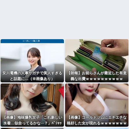
安川電機の人事がガチで美人すぎる
【朗報】お前らさんが最近した有意
と話題に…（※画像あり）
義な出費ｗｗｗｗｗｗｗｗｗｗ
【画像】地味爆乳女子「これ新しい
【画像】ゴールドジムにエチエチな
水着…似合ってるかな···？」ﾊﾟｼｬｯ
格好した女が現れるｗｗｗｗｗｗｗ
ｗｗｗｗｗ