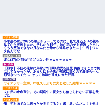
小学生の妹が20代の弟とチューしてるのに、見て見ぬふりの親を
見てから実家を出た。それから15年、妹が弟の子を妊娠したらし
くもう堕胎できない月なんだと母から連絡がきた…｜生活｜ワロ
タあんてな
彼女(37)の情欲がえげつない件ｗｗｗｗｗｗｗ
【戦争】不妊の俺嫁に弟嫁が2日間4歳児を託児 俺嫁はそこまで気
にしてなかったが、あまりにも子供が俺嫁に懐くので最後らへん
顔引きつってた → そして弟嫁が迎えに来た翌日…
ワイアラサー主婦、昨晩久しぶりに夫と致した結果ｗｗｗｗｗ
夫に癌の余命宣告。その闘病中に長女から信じられない言葉を受
けた
俺「初対面でなに言ったか覚えてる？」嫁「臭いんだよ！キモオ