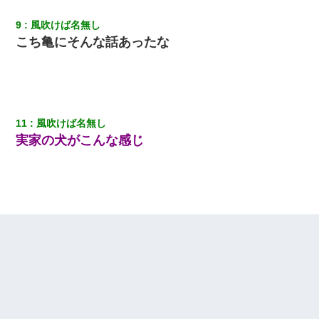
彼女(37)の情欲がえげつない件ｗｗｗｗｗｗｗ
9
風吹けば名無し
こち亀にそんな話あったな
３２歳俺「ずっと好きでした！！付き合って下さい！」 ２５歳
彼女「うん！！絶対幸せになろうね！！！！」 → ７年後ｗｗ
ｗｗｗ
友人「酒の勢いで女先輩をホテルに連れ込んだｗｗｗｗｗ」俺
「…」
11
風吹けば名無し
実家の犬がこんな感じ
朝起きたら嫁がいなかった。俺（嫁も嫁実家も電話に出ない…不
安だ）→ 仕事を早退して帰宅すると、嫁と嫁両親と知らない男が
２人・・・
アパートのドアに『ハンザイ者！この人はさいあくの人です』と
張り紙が！大家「面倒はごめんだよ」私「はあ」→警察に行き、
見回りで犯人が捕まったが、それが…｜生活｜ヌルポあんてな
友人とふたりで山口に旅行した時の事。レンタカーを借りて山の
中の道を走っていたら、突然ガガッ！って音がして…
生保レディと行為する為に駆け引きしてみた結果ｗｗｗｗｗｗｗ