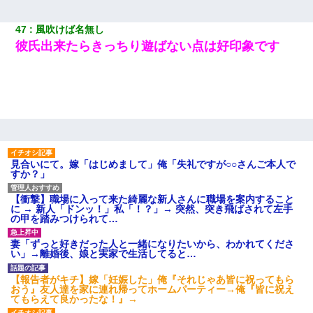
47
風吹けば名無し
彼氏出来たらきっちり遊ばない点は好印象です
見合いにて。嫁「はじめまして」俺「失礼ですが○○さんご本人で
すか？」
【衝撃】職場に入って来た綺麗な新人さんに職場を案内すること
に → 新人「ドンッ！」私「！？」→ 突然、突き飛ばされて左手
の甲を踏みつけられて…
妻「ずっと好きだった人と一緒になりたいから、わかれてくださ
い」→離婚後、娘と実家で生活してると…
【報告者がキチ】嫁「妊娠した」俺『それじゃあ皆に祝ってもら
おう』友人達を家に連れ帰ってホームパーティー→俺『皆に祝え
てもらえて良かったな！』→