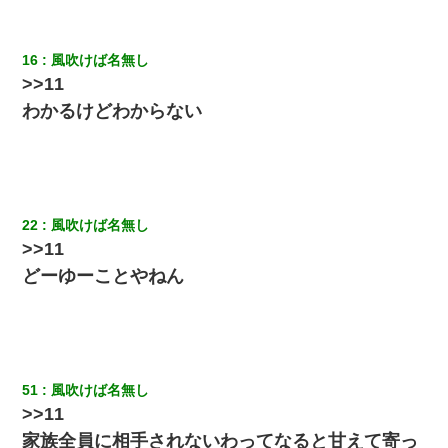
【悲報】姉と入浴中に大きくなってしまった結果ｗｗｗｗｗｗｗ
ｗ
16
風吹けば名無し
とっさに女児を捕まえたら変質者扱いされた。母親「あっち行っ
>>11
てよ！気持ち悪い！（ｼｯｼｯ」→ 後日、俺を見つけた母親がすっ飛
んできて・・・
わかるけどわからない
【画像】女上司(30)「終電なくなったね…部屋くる？」ワイ「行
きます！」
【GJ!】会社から帰宅中、広い駐車場にエンジンかけっ放しの車を
22
風吹けば名無し
発見。しかも「ヒィ～」みたいな声も聞こえてきたので気になっ
>>11
て近寄ったら女の子がおっさんの下敷きになってた
どーゆーことやねん
51
風吹けば名無し
>>11
家族全員に相手されないわってなると甘えて寄っ