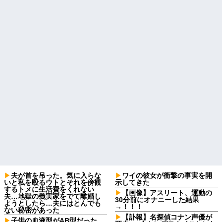
夫が首を吊った。気に入らな
ワイの彼女が衝撃の事実を開
いと私を殴るウトとそれを傍観
示してきた
するトメに生活費をくれない
【画像】アスリート、運動の
夫…地獄の義実家をでて離婚し
30分前にオナニーした結果
ようとしたら…夫にはとんでも
→！！！
ない秘密があった
【訃報】名探偵コナン声優が
子供の血液型がAB型だった。