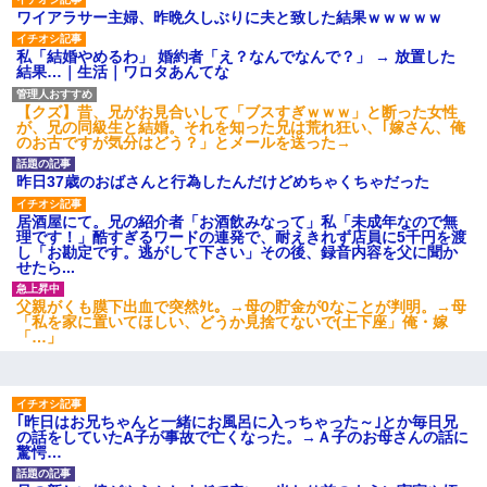
ワイアラサー主婦、昨晩久しぶりに夫と致した結果ｗｗｗｗｗ
私「結婚やめるわ」 婚約者「え？なんでなんで？」 → 放置した
結果…｜生活｜ワロタあんてな
【クズ】昔、兄がお見合いして「ブスすぎｗｗｗ」と断った女性
が、兄の同級生と結婚。それを知った兄は荒れ狂い、｢嫁さん、俺
のお古ですが気分はどう？」とメールを送った→
昨日37歳のおばさんと行為したんだけどめちゃくちゃだった
居酒屋にて。兄の紹介者「お酒飲みなって」私「未成年なので無
理です！」酷すぎるワードの連発で、耐えきれず店員に5千円を渡
し「お勘定です。逃がして下さい」その後、録音内容を父に聞か
せたら...
父親がくも膜下出血で突然ﾀﾋ。→母の貯金が0なことが判明。→母
「私を家に置いてほしい、どうか見捨てないで(土下座」俺・嫁
「…」
｢昨日はお兄ちゃんと一緒にお風呂に入っちゃった～｣とか毎日兄
の話をしていたA子が事故で亡くなった。→Ａ子のお母さんの話に
驚愕…