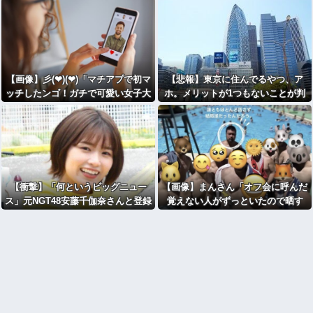
【画像】彡(❤︎)(❤︎)「マチアプで初マ
【悲報】東京に住んでるやつ、ア
ッチしたンゴ！ガチで可愛い女子大
ホ。メリットが1つもないことが判
生
」ｼｺｼｺｼｺｼｺｼｺ
明
【衝撃】「何というビッグニュー
【画像】まんさん「オフ会に呼んだ
ス」元NGT48安藤千伽奈さんと登録
覚えない人がずっといたので晒す
者83万人YouTuberくらっし社長さ
わ」（パシャ）
んが結婚ｗｗｗｗｗｗｗｗｗｗ