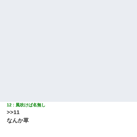
ｗｗｗｗｗ
スマホを与えられて、中学卒業する頃にはすっかり女叩きに洗脳
された弟が、大学進学のために一人暮らししたいと言い出した。
【悲報】嫁がワイのこと嫌いっぽいから単身赴任した結果
最近うちの庭に知らない男の人がしょっちゅう入ってくる。それ
を職場で愚痴ったら、同僚男性が怒鳴りつけてきた。
「お前の父ちゃんは自宅警備員」とかからかわれたけど、実はと
んでもない仕事に就いていた
【戦争】不妊の俺嫁に弟嫁が2日間4歳児を託児 俺嫁はそこまで気
にしてなかったが、あまりにも子供が俺嫁に懐くので最後らへん
顔引きつってた → そして弟嫁が迎えに来た翌日…
12
風吹けば名無し
>>11
【考察】兄嫁急死の1年後、兄が引越すというので手伝いに行った
なんか草
ら下着が入った引き出しの奥にとんでもないモノを見つけた