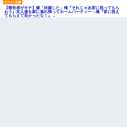
【報告者がキチ】嫁「妊娠した」俺『それじゃあ皆に祝ってもら
おう』友人達を家に連れ帰ってホームパーティー→俺『皆に祝え
てもらえて良かったな！』→
医者「糖尿病で余命1年です」 ワイ「知らんわｗどうせ死ぬなら
食べる量増やすわｗ」→結果ｗｗｗｗｗ
男だけどリベンジポノレノの被害者になって未だに人生が立ち直
せない
嫁が弁護士を連れてきて「悪いと思うなら慰謝料を払って離婚し
ろ」→ 俺「完全に恐喝になってますね」「お前、これが詐欺だっ
て知ってる？」
上司「何なの、この書類！！」私「あの‥」上司「今は私が話し
てるの！」私「ですから」上司「黙って聞きなさい！」私「それ
は」上司「言い訳しない！」→結果ｗｗｗｗｗ
居酒屋にて。兄の紹介者「お酒飲みなって」私「未成年なので無
理です！」酷すぎるワードの連発で、耐えきれず店員に5千円を渡
し「お勘定です。逃がして下さい」その後、録音内容を父に聞か
せたら...