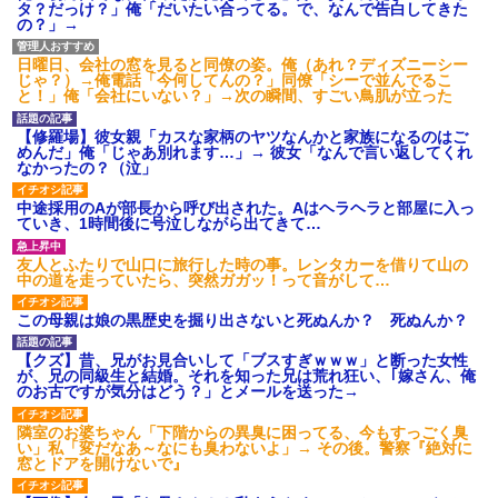
タ？だっけ？」俺「だいたい合ってる。で、なんで告白してきた
の？」→
日曜日、会社の窓を見ると同僚の姿。俺（あれ？ディズニーシー
じゃ？）→俺電話「今何してんの？」同僚「シーで並んでるこ
と！」俺「会社にいない？」→次の瞬間、すごい鳥肌が立った
【修羅場】彼女親「カスな家柄のヤツなんかと家族になるのはご
めんだ」俺「じゃあ別れます…」→ 彼女「なんで言い返してくれ
なかったの？（泣」
中途採用のAが部長から呼び出された。Aはヘラヘラと部屋に入っ
ていき、1時間後に号泣しながら出てきて…
友人とふたりで山口に旅行した時の事。レンタカーを借りて山の
中の道を走っていたら、突然ガガッ！って音がして…
この母親は娘の黒歴史を掘り出さないと死ぬんか？ 死ぬんか？
【クズ】昔、兄がお見合いして「ブスすぎｗｗｗ」と断った女性
が、兄の同級生と結婚。それを知った兄は荒れ狂い、｢嫁さん、俺
のお古ですが気分はどう？」とメールを送った→
隣室のお婆ちゃん「下階からの異臭に困ってる、今もすっごく臭
い」私「変だなあ～なにも臭わないよ」→ その後。警察『絶対に
窓とドアを開けないで』