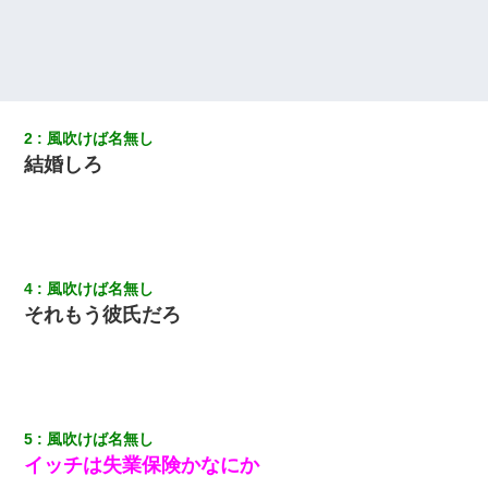
【衝撃】婚約者「兄と結婚はするけど嫁入りするわけじゃない。
お互い干渉はしないようにしましょう」→ その後に結納金の話を
したので、母が・・・
2
風吹けば名無し
私は家が貧しくて、手に職をつけようと看護師になった。だけど
卒業を控えた年の1月末、車にひかれて看護師になれなくなった。
結婚しろ
【衝撃】ある工場に配属すると、女の人がみんな退職してしま
う。会社「仕事がハードだし田舎で娯楽も少ないからキツイの
か…」→ 実際は違った
4
風吹けば名無し
今日夫の実家に泊ったんだけど、朝起きたら股間がなんかモッコ
それもう彼氏だろ
リしてた
【不幸な結婚式】新郎親族「ブスのくせにドレスなんか着ちゃっ
てさ～ほんと恥ずかしいわよね～（大声」新郎両親「！！！（土
下座」→ 結果・・・
5
風吹けば名無し
彼女との行為を録画した結果→衝撃の事実が判明したｗｗｗｗｗ
イッチは失業保険かなにか
ｗ