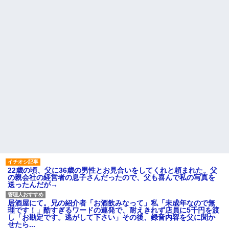
【緊急】俺の友人の離婚が決
幼稚な義弟夫婦が大嫌い。低
定したんだがちょっと困ってる
学歴だしパラサイトだし夫婦揃
ことがある
って太ってるし。義母にベタベ
タ甘えて「ジュース飲みた～
娘「ストロベリーあじとー、
い」何かあるとすぐ「親に言い
チョコレートあじとー」私「え
つけてやる！」
っ、それもう一回言って？」→
娘の読み方を聞いて思わず混乱
主な税金の成り立ちを調べて
してしまい…
みたよ
彼氏「娘さんとお付き合いし
ています」私「ずいぶん礼儀正
しい子だね…」→完璧すぎる対
応に逆に不安になって…
【衝撃】 日本人「家が何千万
円もするのは狂ってる」大工
「はぁ？じゃ自分で作ってみろ
よ」→結果ｗｗｗｗｗｗ
ハードオフに売っていた4万
4000円のフィギュアがヤバすぎ
るｗｗｗｗｗｗ「こんな高い
の？ｗｗ」「逆に超安い」
22歳の頃、父に36歳の男性とお見合いをしてくれと頼まれた。父
私「ちょっと、人の家の金庫
の親会社の経営者の息子さんだったので、父も喜んで私の写真を
触らないでよ！」キチママ『そ
送ったんだが→
こに金庫があったから、開けて
みようとしただけ☆』義兄「泥
は出てけ！二度と来るな！」結
居酒屋にて。兄の紹介者「お酒飲みなって」私「未成年なので無
果・・・
理です！」酷すぎるワードの連発で、耐えきれず店員に5千円を渡
私「初めて飲む味だけどなん
し「お勘定です。逃がして下さい」その後、録音内容を父に聞か
のお茶？」彼「ちっ！」私「」
せたら...