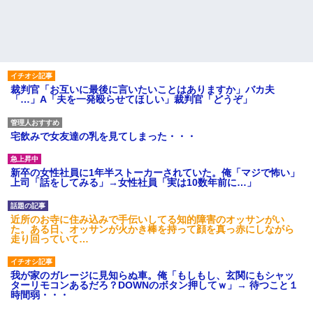
裁判官「お互いに最後に言いたいことはありますか」バカ夫
「…」A「夫を一発殴らせてほしい」裁判官「どうぞ」
宅飲みで女友達の乳を見てしまった・・・
新卒の女性社員に1年半ストーカーされていた。俺「マジで怖い」
上司「話をしてみる」→女性社員「実は10数年前に…」
近所のお寺に住み込みで手伝いしてる知的障害のオッサンがい
た。ある日、オッサンが火かき棒を持って顔を真っ赤にしながら
走り回っていて…
我が家のガレージに見知らぬ車。俺「もしもし、玄関にもシャッ
ターリモコンあるだろ？DOWNのボタン押してｗ」→ 待つこと１
時間弱・・・