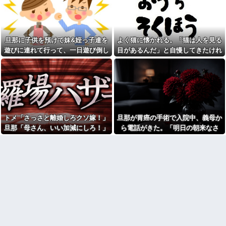
【悲報】スマホゲーム業界、
しまう←コレは凄過ぎるw w w
ガチで限界へ…「サ終」相次ぎ
w w w w w
倒産が過去最多ペース “当たれ
【画像】東京のライオンさ
ば一攫千金”の時代が終わる
ん、溶けるｗｗｗｗｗｗｗｗｗ
嫁「これってさ、浮気だよ
ｗｗｗｗｗｗｗｗｗｗｗｗｗ
旦那に子供を預けて妹&姪っ子達を
よく猫に懐かれる。「猫は人を見る
ね？」俺「まぁそういうことに
【衝撃】蓮舫「蓮舫だから叩
なりますかね」
遊びに連れて行って、一日遊び倒し
目があるんだ」と自慢してきたけれ
いて良いという報道に向き合い
本屋に現れた異臭＆浮浪者風
た。すると、旦那と喧嘩になってし
ど、今日たまたま読んだ記事である
ます！」X民「高市だから叩いて
の男、ペタンコのボストンバッ
良いをやってるのがお前だろ」
まい...
ことを目にした
グをパンパンにして無会計で退
←これ…w w
店！Gメンに確保され「なん
【画像】セブンイレブンのバ
で？」と本気で困惑ｗｗｗ
イト「AIにちいかわの画像を食
警察や検察が冤罪率をデータ
わせてっと………できた！」
として公表すべきだと思う
告白してきた会社の同僚と結
ウトメ「離婚しなさい」私夫
トメ「さっさと離婚しろクソ嫁！」
旦那が胃癌の手術で入院中、義母か
婚したが１か月たたずにレスに
婦「！？」コトメ「いかがわし
→俺「〇〇だから夜を拒否する
旦那「母さん、いい加減にしろ！」
ら電話がきた。「明日の朝来なさ
いお店に入ってくのを見た！特
のか！」嫁「そうｗあんたはた
徴が一緒」夫「コトメはなんで
→思わぬ形で旦那が味方してくれ
い！場合によっては離婚してもらい
だの寄生主でーすｗ」嫁親「こ...
そんな場所にいたの？」コトメ
て…
ます！」と怒鳴られ…
アルコール依存症の夫が大暴
「(真っ青)」
れ。私「休肝日くらい作って
「お食い初めなんて俺になん
よ」夫「必要ない！」→大暴れ
のメリットがあるの」「そんな
する夫を見たウトメに真実を話
に大変なら育児やめれば？」冗
した結果…
談で言ったのに本気に取られて
泥ママ「もういいじゃない！
離婚を言い渡された
私だって傷ついてるのに！」→
彼女と結婚の話をしていた時
盗みを責められた泥ママがまさ
に言われたことが衝撃だった
かの被害者アピール。その言い
分に周囲から笑いが漏れてしま
【闇】『強度行動障害』の女
い…
の子、自分をグーパンしまくる