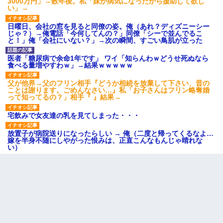
3000万円」→数年後。私「妹が病気になったから援助して欲し
い」→
日曜日、会社の窓を見ると同僚の姿。俺（あれ？ディズニーシー
じゃ？）→俺電話「今何してんの？」同僚「シーで並んでるこ
と！」俺「会社にいない？」→次の瞬間、すごい鳥肌が立った
医者「糖尿病で余命1年です」 ワイ「知らんわｗどうせ死ぬなら
食べる量増やすわｗ」→結果ｗｗｗｗｗ
父が他界→父のフリン相手『どうか相続を放棄して下さい、昔の
ことは謝ります。ごめんなさい…』私「お子さんはフリン略奪婚
って知ってるの？」相手『 』結果→
宅飲みで女友達の乳を見てしまった・・・
放置子が病院送りになったらしい → 俺（二度と帰ってくるなよ…
嫁を半身不随にしやがった恨みは、正直こんなもんじゃ晴れな
い）