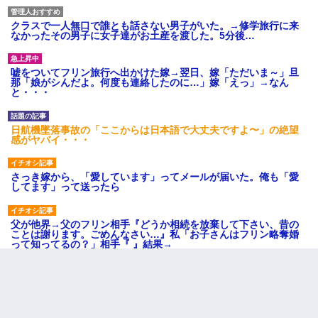
クラスで一人無口で誰とも話さない男子がいた。→修学旅行に来
なかったその男子に女子達がお土産を渡した。5分後…
嘘をついてフリン旅行へ出かけた嫁→翌日、嫁「ただいま～」旦
那「娘がシんだよ。何度も連絡したのに…」嫁「えっ」→なん
と・・・
日航機墜落事故の「ここからは日本語で大丈夫ですよ〜」の絶望
感がヤバイ・・・
さっき嫁から、「愛しています」ってメールが届いた。俺も「愛
してます」って送ったら
父が他界→父のフリン相手『どうか相続を放棄して下さい、昔の
ことは謝ります。ごめんなさい…』私「お子さんはフリン略奪婚
って知ってるの？」相手『 』結果→
我が家のガレージに見知らぬ車。俺「もしもし、玄関にもシャッ
ターリモコンあるだろ？DOWNのボタン押してｗ」→ 待つこと１
時間弱・・・