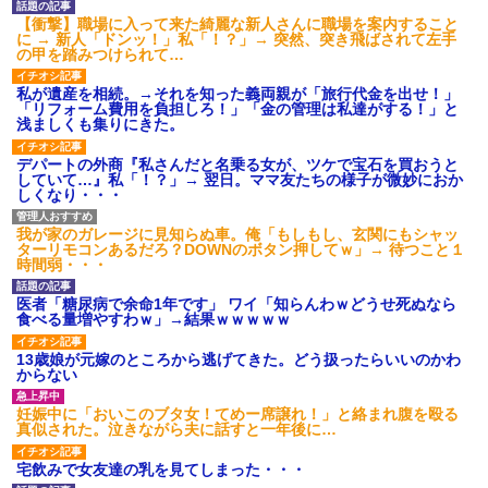
【愕然】白のクラウン俺氏、
【衝撃】職場に入って来た綺麗な新人さんに職場を案内すること
高速道路左車線を制限速度で走
に → 新人「ドンッ！」私「！？」→ 突然、突き飛ばされて左手
った結果wwwwwwwwwwww
の甲を踏みつけられて…
百年の恋12-899 食べた量を
張り合ってくる
私が遺産を相続。→それを知った義両親が「旅行代金を出せ！」
【悲報】佐藤輝明・・・２軍
「リフォーム費用を負担しろ！」「金の管理は私達がする！」と
でも盛大にやらかす←あまり悲
浅ましくも集りにきた。
しませないでくれ
デパートの外商『私さんだと名乗る女が、ツケで宝石を買おうと
していて…』私「！？」→ 翌日。ママ友たちの様子が微妙におか
しくなり・・・
我が家のガレージに見知らぬ車。俺「もしもし、玄関にもシャッ
ターリモコンあるだろ？DOWNのボタン押してｗ」→ 待つこと１
時間弱・・・
医者「糖尿病で余命1年です」 ワイ「知らんわｗどうせ死ぬなら
食べる量増やすわｗ」→結果ｗｗｗｗｗ
13歳娘が元嫁のところから逃げてきた。どう扱ったらいいのかわ
からない
妊娠中に「おいこのブタ女！てめー席譲れ！」と絡まれ腹を殴る
真似された。泣きながら夫に話すと一年後に…
宅飲みで女友達の乳を見てしまった・・・