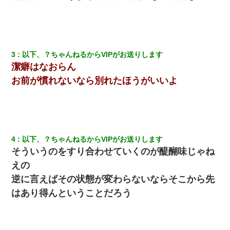
の話をしていたA子が事故で亡くなった。→Ａ子のお母さんの話に
驚愕…
彼女(37)の情欲がえげつない件ｗｗｗｗｗｗｗ
3
以下、？ちゃんねるからVIPがお送りします
【衝撃】ヤンキー女に「サせて」って言った結果
潔癖はなおらん
お前が慣れないなら別れたほうがいいよ
小2の頃、妹と昼寝してたら家が火事になってて気づくと逃げ場が
なかった。妹を抱き締めて「ﾀﾋんじゃうよ」って泣いてたら…
結婚生活10ヶ月目で嫁から一方的に「もう冷めた」と離婚切り出
された
4
以下、？ちゃんねるからVIPがお送りします
そういうのをすり合わせていくのが醍醐味じゃね
三年働いてたパートを突然クビになった。しかし元職場の主要取
えの
引先のトップが母方の叔父だったので…
逆に言えばその状態が変わらないならそこから先
はあり得んということだろう
全く親しくないママ友Aから突然「飲み会しよう」と誘われたがお
断りした。後日Aの企みを知ってゾッとするやら腹立つやら！
アパートのドアに『ハンザイ者！この人はさいあくの人です』と