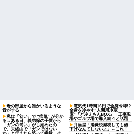
母の部屋から誰かいるような
電気代1時間16円で全身冷却!?
音がする
全身を冷やす“人間用冷蔵
庫”『ど冷えもんBOX』→工事現
私は『匂い』で “病気” が分か
場やゴルフ場で導入続々と話題
る→ある日、義弟嫁の子供から
「ガンの匂い」がし始めたの
弁当屋「消費税減税しても値
で、夫経由で「ガンではない
下げなんてしないよ」←これ！
か」と伝えたら怒って絶縁、そ