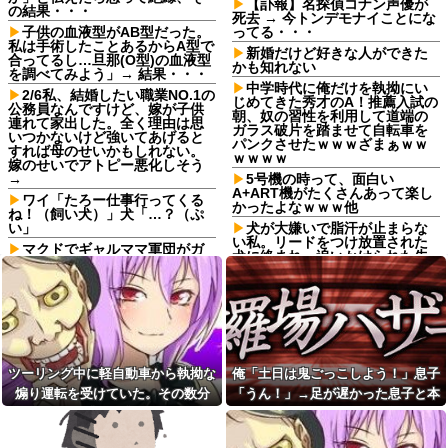
【訃報】名探偵コナン声優が
の結果・・・
死去 → 今トンデモナイことにな
子供の血液型がAB型だった。
ってる・・・
私は手術したことあるからA型で
新婚だけど好きな人ができた
合ってるし…旦那(O型)の血液型
かも知れない
を調べてみよう」→ 結果・・・
中学時代に俺だけを執拗にい
2/6私、結婚したい職業NO.1の
じめてきた秀才のA！推薦入試の
公務員なんですけど、嫁が子供
朝、奴の習性を利用して道端の
連れて家出した。全く理由は思
ガラス破片を踏ませて自転車を
いつかないけど強いてあげると
パンクさせたｗｗｗざまぁｗｗ
すれば母のせいかもしれない。
ｗｗｗｗ
嫁のせいでアトピー悪化しそう
→
5号機の時って、面白い
A+ART機がたくさんあって楽し
ワイ「たろー仕事行ってくる
かったよなｗｗｗ他
ね！（飼い犬）」犬「…？（ぷ
い」
犬が大嫌いで脂汗が止まらな
い私。リードをつけ放置された
マクドでギャルママ軍団がガ
犬に絡まれ、追いかけられた先
キを放って動物園。ワシ「自分
で『信じられない光景』を目撃
らのママにもっと遊んで欲しい
→必死で救急車を呼ぶも犬と取
やんな？」ガキ「遊んでほし
り残されて・・・
い」ワシ「魔法の言葉があるよ...
中学時代に俺だけを執拗にい
【画像】こんな感じのクルマ
じめてきた秀才のA！推薦入試の
で車中泊旅したいよな？？？
朝、奴の習性を利用して道端の
【画像】俺たちの姫本田望
ガラス破片を踏ませて自転車を
ツーリング中に軽自動車から執拗な
俺「土日は鬼ごっこしよう！」息子
結、久しぶりに画像を投稿した
パンクさせたｗｗｗざまぁｗｗ
結果→やっぱりワイらの姫だっ
ｗｗｗｗ
煽り運転を受けていた。その数分
「うん！」→足が遅かった息子と本
たw w w w w w w w w w
【悲報】ワイ、軽貨物ドライ
後、思わぬ結末を目撃することにな
気で遊び続けた10年後…
寺田心、週6ジム通いで体重
バーという職業を知る
り…
62kg→82kgに 110kgのベンチ
江口寿史が炎上を経て語る