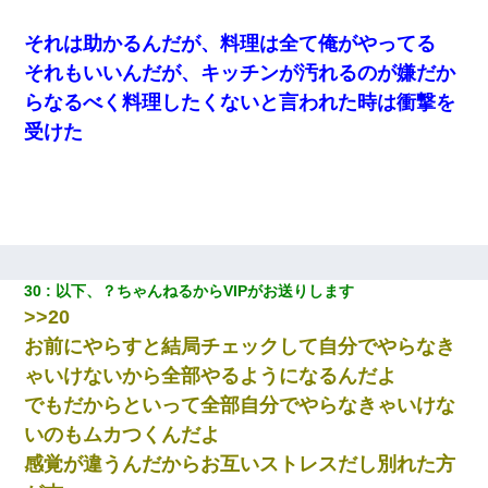
ていき、1時間後に号泣しながら出てきて…
それは助かるんだが、料理は全て俺がやってる
宅飲みで女友達の乳を見てしまった・・・
それもいいんだが、キッチンが汚れるのが嫌だか
らなるべく料理したくないと言われた時は衝撃を
【修羅場】彼女親「カスな家柄のヤツなんかと家族になるのはご
受けた
めんだ」俺「じゃあ別れます…」→ 彼女「なんで言い返してくれ
なかったの？（泣」
隣の部屋の住民の母親、オートロックを突破してマンションに入
り込んできたみたいで、ずっとドアの前で喚いてて滅茶苦茶うる
さかった。
30
以下、？ちゃんねるからVIPがお送りします
彼氏の家に泊まる事になり、ゲームで盛り上がってさぁ寝よう！
>>20
と電気を消すとミシッって音が…彼「ちょっと待ってて」→勢い
よくドアを開けるとなんと…
お前にやらすと結局チェックして自分でやらなき
ゃいけないから全部やるようになるんだよ
13歳娘が元嫁のところから逃げてきた。どう扱ったらいいのかわ
でもだからといって全部自分でやらなきゃいけな
からない
いのもムカつくんだよ
旦那が長男のDNA鑑定をしたら血縁関係0%だった。旦那「やっぱ
感覚が違うんだからお互いストレスだし別れた方
りウワキしてたんだな…」長男「俺は誰の子供なの？」長女・次