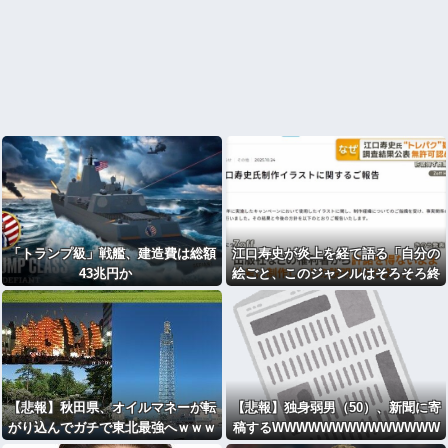
「トランプ級」戦艦、建造費は総額
江口寿史が炎上を経て語る「自分の
43兆円か
絵ごと、このジャンルはそろそろ終
わりかな」
【悲報】秋田県、オイルマネーが転
【悲報】独身弱男（50）、新聞に寄
がり込んでガチで東北最強へｗｗｗ
稿するWWWWWWWWWWWWWW
ｗｗｗｗｗｗｗ
WWWWWWWWWWWWWWWWW