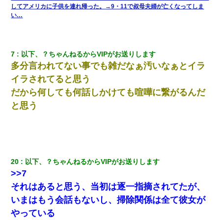
してアメリカに子供を連れ帰った。→9・11で叔母夫婦が亡くなってしま
新卒の女性社員に1年半ストーカーされていた。俺「マジで怖い」
上司「話をしてみる」→女性社員「実は10数年前に…」
い…
義兄嫁が義実家で「コロナ陽性だったからこのまま療養させて下
さい」と言い出してド修羅場になった
7
以下、？ちゃんねるからVIPがお送りします
多分言われてない事でも雑だなぁ汚いなぁとイラ
旦那の元カノをSNSで探して写真を保存して顔面評価スレで写真
イラされてると思う
を晒してた。ほとんどがブスという評価の中で二人ほど意外に好
評価で苦々しく思った
だから何しても何話しかけても喧嘩に繋がるんだ
と思う
22歳の頃、父に36歳の男性とお見合いをしてくれと頼まれた。父
の親会社の経営者の息子さんだったので、父も喜んで私の写真を
送ったんだが→
友人とふたりで山口に旅行した時の事。レンタカーを借りて山の
中の道を走っていたら、突然ガガッ！って音がして…
20
以下、？ちゃんねるからVIPがお送りします
>>7
何年か前に妹は離婚している。当時生まれた姪が義弟の子じゃな
それはあると思う、当初は逐一指摘されてたが、
かったため妹有責での離婚になり…
いまはもう会話もないし、掃除関係は全て彼女が
やっている
中途採用のAが部長から呼び出された。Aはヘラヘラと部屋に入っ