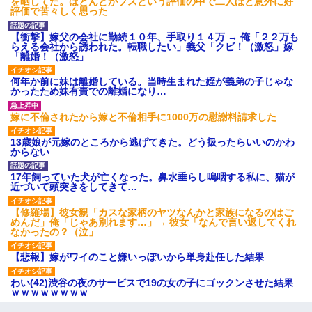
を晒してた。ほとんどがブスという評価の中で二人ほど意外に好
評価で苦々しく思った
【衝撃】嫁父の会社に勤続１０年、手取り１４万 → 俺「２２万も
らえる会社から誘われた。転職したい」義父「クビ！（激怒」嫁
「離婚！（激怒」
何年か前に妹は離婚している。当時生まれた姪が義弟の子じゃな
かったため妹有責での離婚になり…
嫁に不倫されたから嫁と不倫相手に1000万の慰謝料請求した
13歳娘が元嫁のところから逃げてきた。どう扱ったらいいのかわ
からない
17年飼っていた犬が亡くなった。鼻水垂らし嗚咽する私に、猫が
近づいて頭突きをしてきて…
【修羅場】彼女親「カスな家柄のヤツなんかと家族になるのはご
めんだ」俺「じゃあ別れます…」→ 彼女「なんで言い返してくれ
なかったの？（泣」
【悲報】嫁がワイのこと嫌いっぽいから単身赴任した結果
わい(42)渋谷の夜のサービスで19の女の子にゴックンさせた結果
ｗｗｗｗｗｗｗｗ