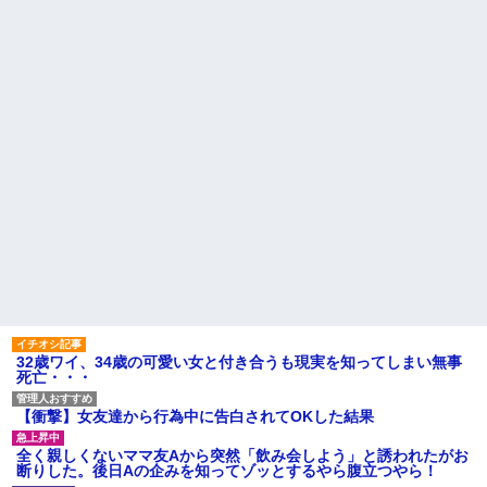
【悲報】 マイナ保険証のクソ
のは俺を起こすとき、手足の指
ぶり、バレるｗｗｗｗｗｗｗｗ
を噛みますが何か。【再】
ｗ
Ａちゃんママは遊園地や水族
ハードオフに売っていた4万
館が大嫌い。夏休みのお出かけ
4000円のフィギュアがヤバすぎ
先はおばあちゃんちだけ。私の
るｗｗｗｗｗｗ「こんな高い
母「可哀想。孫ちゃんと一緒に
の？ｗｗ」「逆に超安い」
ＴＤＬに連れて行ってあげた
い」→Ａママに烈火の如くキレ
私「ちょっと、人の家の金庫
られた
触らないでよ！」キチママ『そ
こに金庫があったから、開けて
こども園から孫が怪我した迎
みようとしただけ☆』義兄「泥
えにと連絡あり。石をどかして
は出てけ！二度と来るな！」結
ミミズ集め足の上に石を落とし
果・・・
たそうな
私「初めて飲む味だけどなん
【悲報】『自認レイブンクロ
のお茶？」彼「ちっ！」私「」
ー』 ← こいつらのタチ悪い率は
異常
【GIF】JSのカンチョーワロ
タ
主な税金の成り立ちを調べて
みたよ
後続車にクラクションを鳴ら
され彼氏が逆切れ。「何クラク
ション鳴らしてんだ！降りてこ
いよ！」と怒鳴りだし...
32歳ワイ、34歳の可愛い女と付き合うも現実を知ってしまい無事
死亡・・・
【衝撃】報酬100万円超の治験
募集がこちらｗｗｗｗｗ(※画像
あり)
【衝撃】女友達から行為中に告白されてOKした結果
【ネット騒然】惨殺されたタ
ワマン頂き女子のこの動画、す
全く親しくないママ友Aから突然「飲み会しよう」と誘われたがお
げえええええｗｗｗｗｗｗｗｗ
断りした。後日Aの企みを知ってゾッとするやら腹立つやら！
ｗｗｗ