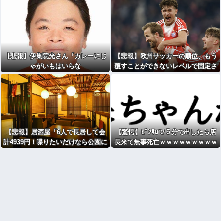
WWWWWWWWWWWWWWWWW
WWWWWW
【悲報】伊集院光さん「カレーにじ
【悲報】欧州サッカーの順位、もう
ゃがいもはいらな
覆すことができないレベルで固定さ
い」・・・・・・・・・
れる
【悲報】居酒屋「6人で長居して会
【驚愕】ﾋﾟﾝｻﾛで５分で出したら店
計4939円！喋りたいだけなら公園に
長来て無事死亡ｗｗｗｗｗｗｗｗｗ
行ってくれ（怒」⇒！
ｗwwww