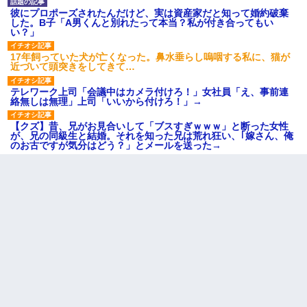
彼にプロポーズされたんだけど、実は資産家だと知って婚約破棄
した。B子「A男くんと別れたって本当？私が付き合ってもい
い？」
17年飼っていた犬が亡くなった。鼻水垂らし嗚咽する私に、猫が
近づいて頭突きをしてきて…
テレワーク上司「会議中はカメラ付けろ！」女社員「え、事前連
絡無しは無理」上司「いいから付けろ！」→
【クズ】昔、兄がお見合いして「ブスすぎｗｗｗ」と断った女性
が、兄の同級生と結婚。それを知った兄は荒れ狂い、｢嫁さん、俺
のお古ですが気分はどう？」とメールを送った→