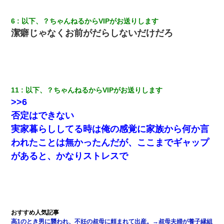
張り紙が！大家「面倒はごめんだよ」私「はあ」→警察に行き、
見回りで犯人が捕まったが、それが…｜生活｜ヌルポあんてな
6
以下、？ちゃんねるからVIPがお送りします
潔癖じゃなくお前がだらしないだけだろ
【不幸な結婚式】新郎親族「ブスのくせにドレスなんか着ちゃっ
てさ～ほんと恥ずかしいわよね～（大声」新郎両親「！！！（土
下座」→ 結果・・・
【悲報】お風呂で父親と姉が完全に行為してるんだが...
11
以下、？ちゃんねるからVIPがお送りします
>>6
17年飼っていた犬が亡くなった。鼻水垂らし嗚咽する私に、猫が
近づいて頭突きをしてきて…
否定はできない
実家暮らししてる時は俺の感覚に家族から何か言
彼女との行為を録画した結果→衝撃の事実が判明したｗｗｗｗｗ
われたことは無かったんだが、ここまでギャップ
ｗ
があると、かなりストレスで
妻が亡くなったんだけど正直ガチで嬉しい
ケーキバイキングにいた単独の50くらいのオッサン、強烈だっ
た。
高1のとき男に襲われ、不妊の叔母に頼まれて出産。→叔母夫婦が養子縁組