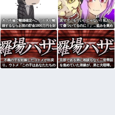
プレス持ち上げる姿披露
「自分の絵ごと、このジャンル
ちいかわ作者さん、総額30億
はそろそろ終わりかな」
超の大豪邸を建てるｗｗｗｗｗ
私の地元は治安が悪く、弱い
ｗｗｗｗｗｗｗｗｗｗｗｗｗｗ
ものいじめや犯罪を楽しみなが
お前ら「日本も核武装汁！」
ら行うことが陽キャの条件だっ
夫の不倫で離婚確定へ。だが夫が離
泥ママ「もういいじゃない！私だっ
←１万発の核弾頭どこに
た
婚するならお前の貯金1800万円を財
て傷ついてるのに！」→盗みを責め
【家族内争い】 嫁のピアノを
旦那と離婚することに。ウト
産分与しろ」と言い出した
られた泥ママがまさかの被害者アピ
兄嫁が欲しがり親も譲れと言い
メ「男が居るんだろう、それで
出した結果…ｗｗｗｗ
男に色々入れられたんだろう慰
ール。その言い分に周囲から笑いが
謝料払え」私「男が居て、コン
行方不明になった子の名前が
漏れてしまい…
セントになったのはそちらの息
「大和」だと知った。その名前
子さんのほうですよ」後はシラ
について考えた結果、ネットで
ネｗ
意見が真っ二つになっていて…
義兄嫁が「義兄と喧嘩してDV
子供がバイトで貯めた資金で
された、助けて」とウチに子連
不義の子を妊娠したコトメが出戻
旦那である弟に相談もなく二世帯話
旅行中の話だけど、ちょっとお
れで押しかけてきた。私「無
金足りないから貸してくれる？
り。ウトメ「この子はあなたたちの
を進めていた弟嫁が、弟と大喧嘩。
理」義兄嫁「お腹痛い…苦し
って連絡きた
い…」私「はぁ」→交番に電話
子として育てて」旦那「ありがと
その騒動で夫婦仲は最悪になったは
飛行機に乗ると、自分の指定
したら、甘いことを言われ…
う」私「勝手に決めないで！」→修
ずが…
席には見知らぬ子どもが座って
【急増】「外国人受け入れ反
いた。声を掛けた瞬間、空気が
羅場になり…
対」56.3％に わずか2年で20.7
変わって…
ポイント増、東大調査「若い世
Aさんの家に子連れで集まって
代ほど増加」
遊ばせてたときに、ゲーム機が
私が入院しているとき、義兄
壊れた。親は「誰がやった
嫁が私の子供達に「お母さんが
の？」と犯人探しが始まり...
死んだらどうするの？うちでは
嫁が頻繁に転職するせいで俺
引き取れないわよ。」と
が職場で恥をかいてる理由がこ
どいつもこいつも、ちゅーだ
れ・・・
とかネコパンチだとか…。 うち