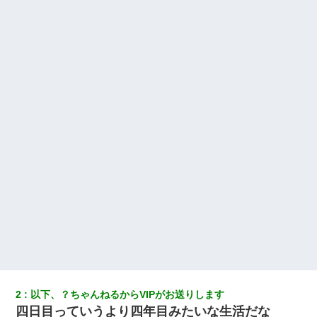
新築の家で。クラクラするくらいの「白粉の匂い」が鼻につくも
嫁＆娘「そんな匂いしない…」ある日、友人奥「素敵なアンティ
ークですね！」俺（！？）
ナンパにほいほい付いていった私、地獄に落ちる
ホテルに泊まったんだけど従業員が最悪だった。折角の旅行で何
故私が怒鳴られなきゃいけなかったのだ
【驚愕】私「今まで育てた分のお金返してね(冗談)」息子「はい、
3000万円」→数年後。私「妹が病気になったから援助して欲し
い」→
夫に癌の余命宣告。その闘病中に長女から信じられない言葉を受
けた
【考察】兄嫁急死の1年後、兄が引越すというので手伝いに行った
ら下着が入った引き出しの奥にとんでもないモノを見つけた
2
以下、？ちゃんねるからVIPがお送りします
四日目っていうより四年目みたいな生活だな
｢昨日はお兄ちゃんと一緒にお風呂に入っちゃった～｣とか毎日兄