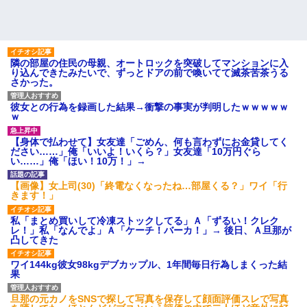
隣の部屋の住民の母親、オートロックを突破してマンションに入
り込んできたみたいで、ずっとドアの前で喚いてて滅茶苦茶うる
さかった。
彼女との行為を録画した結果→衝撃の事実が判明したｗｗｗｗｗ
ｗ
【身体で払わせて】女友達「ごめん、何も言わずにお金貸してく
ださい……」俺「いいよ！いくら？」女友達「10万円ぐら
い……」俺「ほい！10万！」→
【画像】女上司(30)「終電なくなったね…部屋くる？」ワイ「行
きます！」
私「まとめ買いして冷凍ストックしてる」Ａ「ずるい！クレク
レ！」私「なんでよ」Ａ「ケーチ！バーカ！」→ 後日、Ａ旦那が
凸してきた
ワイ144kg彼女98kgデブカップル、1年間毎日行為しまくった結
果
旦那の元カノをSNSで探して写真を保存して顔面評価スレで写真