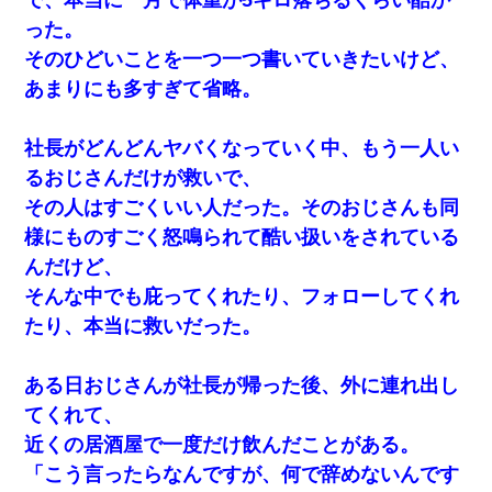
子を名乗ってた人物の正体が判明するも・・・
った。
そのひどいことを一つ一つ書いていきたいけど、
私は家が貧しくて、手に職をつけようと看護師になった。
あまりにも多すぎて省略。
だけど卒業を控えた年の1月末、車にひかれて看護師になれ
なくなった。
社長がどんどんヤバくなっていく中、もう一人い
居酒屋にて。兄の紹介者「お酒飲みなって」私「未成年な
ので無理です！」酷すぎるワードの連発で、耐えきれず店
るおじさんだけが救いで、
員に5千円を渡し「お勘定です。逃がして下さい」その後、
その人はすごくいい人だった。そのおじさんも同
録音内容を父に聞かせたら...
様にものすごく怒鳴られて酷い扱いをされている
デパートの外商『私さんだと名乗る女が、ツケで宝石を買
んだけど、
おうとしていて…』私「！？」→ 翌日。ママ友たちの様子
が微妙におかしくなり・・・
そんな中でも庇ってくれたり、フォローしてくれ
たり、本当に救いだった。
高1のとき男に襲われ、不妊の叔母に頼まれて出産。→叔母
夫婦が養子縁組してアメリカに子供を連れ帰った。→9・11
で叔母夫婦が亡くなってしまい…
ある日おじさんが社長が帰った後、外に連れ出し
てくれて、
見合いにて。嫁「はじめまして」俺「失礼ですが○○さんご
近くの居酒屋で一度だけ飲んだことがある。
本人ですか？」
「こう言ったらなんですが、何で辞めないんです