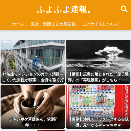
ふよふよ速報。
ホーム
鬼女・気団まとめ用語集
このサイトについて
15階建てマンションのガラス清掃を
【動画】広島に落とされた『原子爆
していた男性が転落… 全身を強く打
弾』の『再現動画』がこちら・・・
って死亡
ジャンポケ斉藤さん、求刑7
【画像】沖縄で「ワクワクする自販
年・・・
機」見つかるｗｗｗｗｗｗ