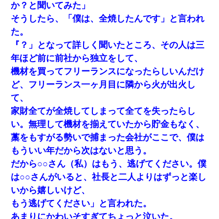
か？と聞いてみた」
嫁の妹（26歳）がずっとウチに泊まりに来た結果→俺がヤ
バイｗｗｗｗｗｗｗｗ
そうしたら、「僕は、全焼したんです」と言われ
た。
さっき嫁から、「愛しています」ってメールが届いた。俺
『？」となって詳しく聞いたところ、その人は三
も「愛してます」って送ったら
年ほど前に前社から独立をして、
機材を買ってフリーランスになったらしいんだけ
転職先が決まったので退職の意思を伝えたら。上司「無責
任」「簡単には辞めさせない」私（どうせ辞めるし…）→
ど、フリーランス一ヶ月目に隣から火が出火し
思いっきり反論をしてみた
て、
家財全てが全焼してしまって全てを失ったらし
アパートのドアに『ハンザイ者！この人はさいあくの人で
す』と張り紙が！大家「面倒はごめんだよ」私「はあ」→
い。無理して機材を揃えていたから貯金もなく、
警察に行き、見回りで犯人が捕まったが、それが…｜生活
｜ヌルポあんてな
藁をもすがる勢いで捕まった会社がここで、僕は
もういい年だから次はないと思う。
新築の家で。クラクラするくらいの「白粉の匂い」が鼻に
だから○○さん（私）はもう、逃げてください。僕
つくも嫁＆娘「そんな匂いしない…」ある日、友人奥「素
敵なアンティークですね！」俺（！？）
は○○さんがいると、社長と二人よりはずっと楽し
いから嬉しいけど、
ケーキバイキングにいた単独の50くらいのオッサン、強烈
もう逃げてください」と言われた。
だった。
あまりにかわいそすぎてちょっと泣いた。