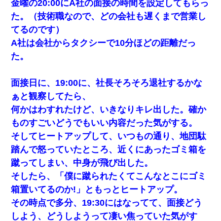
金曜の20:00にA社の面接の時間を設定してもらっ
最近うちの庭に知らない男の人がしょっちゅう入ってく
た。（技術職なので、どの会社も遅くまで営業し
る。それを職場で愚痴ったら、同僚男性が怒鳴りつけてき
た。
てるのです）
A社は会社からタクシーで10分ほどの距離だっ
同じマンションに住んでる女性が鍵をわかりやすいところ
た。
に隠している事に気づいた俺「忍びこんでみよう！」→ 結
果
面接日に、19:00に、社長そろそろ退社するかな
今日夫の実家に泊ったんだけど、朝起きたら股間がなんか
ぁと観察してたら、
モッコリしてた
何かはわすれたけど、いきなりキレ出した。確か
ものすごいどうでもいい内容だった気がする。
そしてヒートアップして、いつもの通り、地団駄
踏んで怒っていたところ、近くにあったゴミ箱を
蹴ってしまい、中身が飛び出した。
そしたら、「僕に蹴られたくてこんなとこにゴミ
箱置いてるのか!」ともっとヒートアップ。
その時点で多分、19:30にはなってて、面接どう
しよう、どうしようって凄い焦っていた気がす