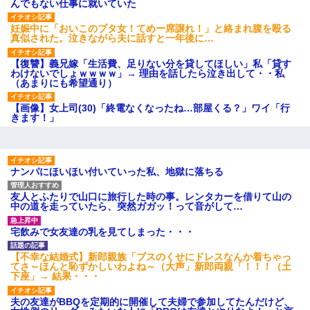
んでもない仕事に就いていた
募集がこちらｗｗｗｗｗ(※画像
あり)
妊娠中に「おいこのブタ女！てめー席譲れ！」と絡まれ腹を殴る
【ネット騒然】惨殺されたタ
真似された。泣きながら夫に話すと一年後に…
ワマン頂き女子のこの動画、す
げえええええｗｗｗｗｗｗｗｗ
ｗｗｗ
【復讐】義兄嫁「生活費、足りない分を貸してほしい」私「貸す
わけないでしょｗｗｗｗ」→ 理由を話したら泣き出して・・私
【愕然】白のクラウン俺氏、
（あまりにも希望通り）
高速道路左車線を制限速度で走
った結果wwwwwwwwwwww
【画像】女上司(30)「終電なくなったね…部屋くる？」ワイ「行
百年の恋12-899 食べた量を
きます！」
張り合ってくる
【悲報】佐藤輝明・・・２軍
でも盛大にやらかす←あまり悲
しませないでくれ
ナンパにほいほい付いていった私、地獄に落ちる
友人とふたりで山口に旅行した時の事。レンタカーを借りて山の
中の道を走っていたら、突然ガガッ！って音がして…
宅飲みで女友達の乳を見てしまった・・・
【不幸な結婚式】新郎親族「ブスのくせにドレスなんか着ちゃっ
てさ～ほんと恥ずかしいわよね～（大声」新郎両親「！！！（土
下座」→ 結果・・・
夫の友達がBBQを定期的に開催して夫婦で参加してたんだけど、