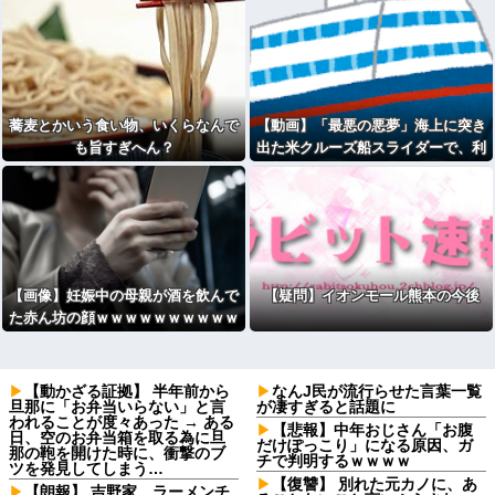
蕎麦とかいう食い物、いくらなんで
【動画】「最悪の悪夢」海上に突き
も旨すぎへん？
出た米クルーズ船スライダーで、利
用者が動けなくなる映像拡散 [56763
7504]
【画像】妊娠中の母親が酒を飲んで
【疑問】イオンモール熊本の今後
た赤ん坊の顔ｗｗｗｗｗｗｗｗｗｗ
ｗｗ
【動かざる証拠】 半年前から
なんJ民が流行らせた言葉一覧
旦那に「お弁当いらない」と言
が凄すぎると話題に
われることが度々あった → ある
【悲報】中年おじさん「お腹
日、空のお弁当箱を取る為に旦
だけぽっこり」になる原因、ガ
那の鞄を開けた時に、衝撃のブ
チで判明するｗｗｗｗ
ツを発見してしまう…
【復讐】 別れた元カノに、あ
【朗報】 吉野家、ラーメンチ