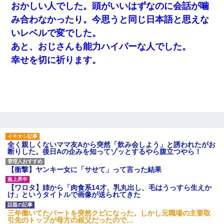
おかしい人でした。頭がいいはずなのに会話が噛
み合わなかったり。今思うと同じ日本語と思えな
いレベルで変でした。
あと、おじさんも能力ハイパーな人でした。
幸せを切に祈ります。
全く親しくないママ友Aから突然「飲み会しよう」と誘われたがお
断りした。後日Aの企みを知ってゾッとするやら腹立つやら！
【衝撃】ヤンキー女に「サせて」って言った結果
【ワロタ】姉から「肉食系14才、乳丸出し、毛はうっすら生えか
け」というタイトルで画像が送られてきた
三年働いてたパートを突然クビになった。しかし元職場の主要取
引先のトップが母方の叔父だったので…