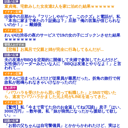
がない
の私「知るかボケ」兄嫁「キィ
童貞俺、宅飲みした女友達2人を家に泊めた結果ｗｗｗｗｗｗ
ィィィー！！！！」私「あ…」
母「事故だったのよ」家族
「母さんがわざとやるはずな
【悲報】 有吉、一般人に「ド
い」→嫁が毒を飲まされ子ども
出張中の旦那から『フリンしやがって、このクズ』と電話が。私
正論」を叩きつけて炎上ｗｗｗ
を失ったのに信じてもらえず…
「本当に家まで来たの？証拠は？」旦那「俺の言葉が信じられな
ｗｗｗｗｗ
いのか！」→ 離婚後
私が席を外して戻ってくる
義父「事故を起こす前に免許
と、園ママが私の財布をいじっ
を返そうと思う」私「その決断
た形跡が・・・
わい(42)渋谷の夜のサービスで19の女の子にゴックンさせた結果
は立派ですね…」→義父の一言
ｗｗｗｗｗｗｗｗ
に胸が熱くなって…
【前編】妻が娘（前妻との
子）を連れて家を出て行った。
ハードオフに売っていた4万
前妻に育児放棄され22歳にもな
4000円のフィギュアがヤバすぎ
【悲報】お風呂で父親と姉が完全に行為してるんだが...
ってむくれて家出するような幼
るｗｗｗｗｗｗ「こんな高い
い娘を妻に任せておけないので
の？ｗｗ」「逆に超安い」
娘だけでも返して欲しい
夫の友達がBBQを定期的に開催して夫婦で参加してたんだけど、
私「ちょっと、人の家の金庫
女性側のリーダーみたいな人に「BBQは友達とやりなよ！」と言
勝って欲しいスポーツの試合
触らないでよ！」キチママ『そ
われて…
って私が見ると負けることがす
こに金庫があったから、開けて
ごく多い気がしてる
みようとしただけ☆』義兄「泥
ホテルに泊まったんだけど従業員が最悪だった。折角の旅行で何
は出てけ！二度と来るな！」結
主な税金の成り立ちを調べて
故私が怒鳴られなきゃいけなかったのだ
果・・・
みたよ
私「初めて飲む味だけどなん
「パワハラを受けたから思い切って転職した」とSNSで呟いた
のお茶？」彼「ちっ！」私「」
ら、速攻でパワハラかました元上司がLINEを送ってきた。
【GIF】JSのカンチョーワロ
タ
【驚愕】私「今まで育てた分のお金返してね(冗談)」息子「はい、
後続車にクラクションを鳴ら
3000万円」→数年後。私「妹が病気になったから援助して欲し
され彼氏が逆切れ。「何クラク
い」→
ション鳴らしてんだ！降りてこ
いよ！」と怒鳴りだし...
「お前の父ちゃんは自宅警備員」とかからかわれたけど、実はと
【衝撃】報酬100万円超の治験