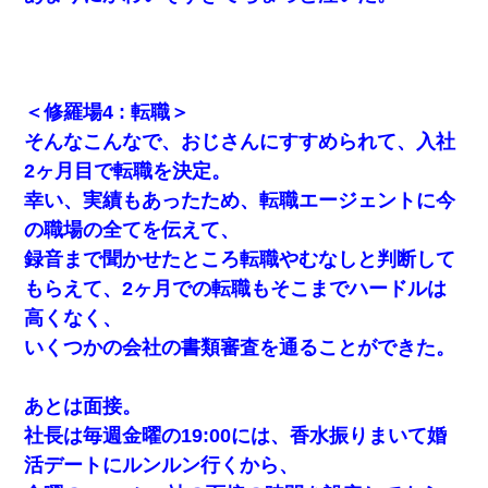
放置子が病院送りになったらしい → 俺（二度と帰ってくる
なよ…嫁を半身不随にしやがった恨みは、正直こんなもん
じゃ晴れない）
何年か前に妹は離婚している。当時生まれた姪が義弟の子
＜修羅場4 : 転職＞
じゃなかったため妹有責での離婚になり…
そんなこんなで、おじさんにすすめられて、入社
2ヶ月目で転職を決定。
旦那の元嫁「離婚したとはいえ、私が本来の妻。許可なく
結婚するなんてどういう神経してるの？離婚届を記入して
幸い、実績もあったため、転職エージェントに今
持って来い」→笑いが止まらなくなり・・・
の職場の全てを伝えて、
録音まで聞かせたところ転職やむなしと判断して
私（23）冗談のつもりで上司（27）に胸を揉ませた結
果・・・
もらえて、2ヶ月での転職もそこまでハードルは
高くなく、
妹が嘘つきな元カレと寄りを戻してしまったという話をし
いくつかの会社の書類審査を通ることができた。
ていたら、旦那の顔が曇って雰囲気が一転。そそくさと話
を切り上げていつもより早く寝付いてしまった…｜生活｜
ワロタあんてな
あとは面接。
社長は毎週金曜の19:00には、香水振りまいて婚
私「結婚やめるわ」 婚約者「え？なんでなんで？」 → 放
置した結果…｜生活｜ワロタあんてな
活デートにルンルン行くから、