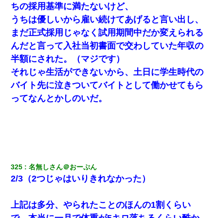
ちの採用基準に満たないけど、
【身体で払わせて】女友達「ごめん、何も言わずにお金貸
してください……」俺「いいよ！いくら？」女友達「10万
うちは優しいから雇い続けてあげると言い出し、
円ぐらい……」俺「ほい！10万！」→
まだ正式採用じゃなく試用期間中だか変えられる
んだと言って入社当初書面で交わしていた年収の
小2の頃、妹と昼寝してたら家が火事になってて気づくと逃
げ場がなかった。妹を抱き締めて「ﾀﾋんじゃうよ」って泣
半額にされた。（マジです）
いてたら…
それじゃ生活ができないから、土日に学生時代の
バイト先に泣きついてバイトとして働かせてもら
｢昨日はお兄ちゃんと一緒にお風呂に入っちゃった～｣とか
毎日兄の話をしていたA子が事故で亡くなった。→Ａ子のお
ってなんとかしのいだ。
母さんの話に驚愕…
200万を貸したコウトから、追加で400万の申し込み、私
「無理。義弟より娘たちが大事」旦那「娘たちが成人した
ら別れよう」私（は？）
日曜日、会社の窓を見ると同僚の姿。俺（あれ？ディズニ
325
名無しさん＠おーぷん
ーシーじゃ？）→俺電話「今何してんの？」同僚「シーで
2/3（2つじゃはいりきれなかった）
並んでること！」俺「会社にいない？」→次の瞬間、すご
い鳥肌が立った
上記は多分、やられたことのほんの1割くらい
書店「息子さんが万引きしました」私「はっ？(息子目の前
で、本当に一月で体重が5キロ落ちるくらい酷か
にいるし…)うちの子ではないので迎えに行きません」→息