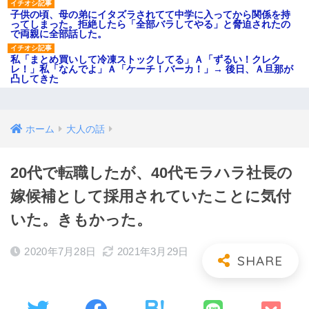
子供の頃、母の弟にイタズラされてて中学に入ってから関係を持
ってしまった。拒絶したら「全部バラしてやる」と脅迫されたの
で両親に全部話した。
私「まとめ買いして冷凍ストックしてる」Ａ「ずるい！クレク
レ！」私「なんでよ」Ａ「ケーチ！バーカ！」→ 後日、Ａ旦那が
凸してきた
ホーム
大人の話
20代で転職したが、40代モラハラ社長の
嫁候補として採用されていたことに気付
いた。きもかった。
2020年7月28日
2021年3月29日