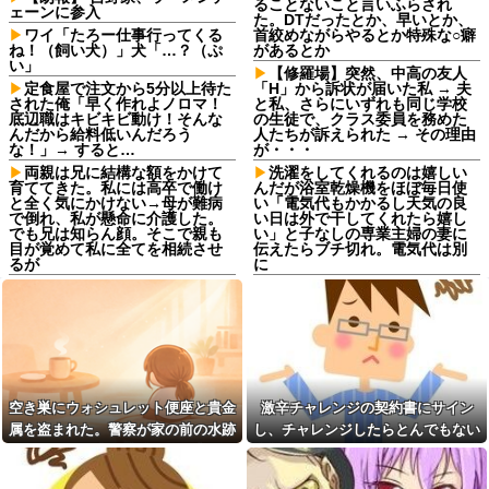
ることないこと言いふらされ
ェーンに参入
た。DTだったとか、早いとか、
ワイ「たろー仕事行ってくる
首絞めながらやるとか特殊な○癖
ね！（飼い犬）」犬「…？（ぷ
があるとか
い」
【修羅場】突然、中高の友人
定食屋で注文から5分以上待た
「H」から訴状が届いた私 → 夫
された俺「早く作れよノロマ！
と私、さらにいずれも同じ学校
底辺職はキビキビ動け！そんな
の生徒で、クラス委員を務めた
んだから給料低いんだろう
人たちが訴えられた → その理由
な！」→ すると…
が・・・
両親は兄に結構な額をかけて
洗濯をしてくれるのは嬉しい
育ててきた。私には高卒で働け
んだが浴室乾燥機をほぼ毎日使
と全く気にかけない→母が難病
い「電気代もかかるし天気の良
で倒れ、私が懸命に介護した。
い日は外で干してくれたら嬉し
でも兄は知らん顔。そこで親も
い」と子なしの専業主婦の妻に
目が覚めて私に全てを相続させ
伝えたらブチ切れ。電気代は別
るが
に
同期との昼飯。餃子定食の量
「嫁子の料理は未熟ね」とネ
が多く食ってもらおうと思った
チネチ攻撃してくる自称料理自
ら俺の餃子にタレと酢を直接か
慢のトメ。かばわない旦那とト
けた
メの台所を壊滅させるDQN返し
を仕掛けて実家に脱出←かばわ
嫁の浮気発覚から再構築を続
ない旦那も一緒に痛い目見ろ
けて8ヶ月、愛しさと憎しみが交
互に押し寄せてる。もう一回俺
高校野球の暑さ対策として18
に恋させてあげたい。
時から4試合深夜までやれば涼し
空き巣にウォシュレット便座と貴金
激辛チャレンジの契約書にサイン
いまま試合出来るじゃん
奥さんと離婚の原因は僕との
属を盗まれた。警察が家の前の水跡
し、チャレンジしたらとんでもない
不貞だと邪推した同僚が、脅迫
職場にいる「仕事ゼロ・ゴマ
を追うと五軒先の幼稚園ママ宅に行
事態になった。救急車運ばれ胃の洗
行為するようになった。奥さん
すり100」の40代主婦Aさん、業
とは何の関係もないのに...
務は「無理ですぅ」と拒否する
きついて…
浄や入院2日で10万超えて...
のに他人に嫌われたくてヨイシ