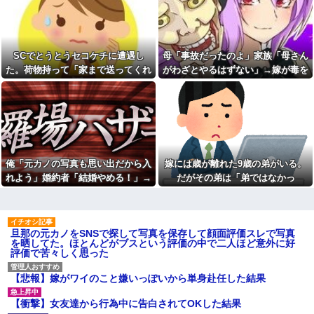
エルメスの袋を強奪された
ョとお菓子配りだけ全力すぎる
弟。弟「その袋、僕のですよ
ね？」女性「私の物ですけ
漫画を5000冊以上所持してる
ど？」→中身を確認した瞬間、
ワイ、漫画ヲタクの友人に「ワ
言い逃れできない状況になり…
ンピースや鬼滅やスラムダンク
持ってる」って聞かれ「読んで
SCでとうとうセコケチに遭遇し
母「事故だったのよ」家族「母さん
私「もう離婚したい」夫「お
ない」と答えた結果他
前は一生俺のために生きろ」→
た。荷物持って「家まで送ってくれ
がわざとやるはずない」→嫁が毒を
話し合いになるはずが恐ろしい
なぁ、永久機関ってなんで絶
ない」って言ってきて...
飲まされ子どもを失ったのに信じて
要求を突き付けられて…
対に作れないん？
もらえず…
【画像】アナウンサー「え、
職場にいる「仕事ゼロ・ゴマ
私がスピードスケートのピチピ
すり100」の40代主婦Aさん、業
チユニフォーム着るんです
務は「無理ですぅ」と拒否する
か…？ﾑﾁｨ！！」←これはお前ら
のに他人に嫌われたくてヨイシ
に刺さるやろw w w w w w w w
ョとお菓子配りだけ全力すぎる
「いきなりステーキ」の反対
【閲覧注意】元臆女キャバ嬢
俺「元カノの写真も思い出だから入
嫁には歳が離れた9歳の弟がいる。
ｗｗｗｗｗｗｗｗｗ
の首吊り自●配信、拡散されまく
って終わるｗｗｗｗｗｗｗ
れよう」婚約者「結婚やめる！」→
だがその弟は「弟ではなかっ
色々副業に手を出したけど、
結局残業するのが1番稼げるな
友人(保育士)が２０年前に受け
結婚式で使うアルバム選びで大失敗
た」・・・
持った当時５歳の男児と結婚。
【画像】ワイ「アルファード
して...
そのことを知った友人の元彼が
いいなあ。買いに行くか」店員
『絶対にその男はなんか企んで
「ほいっ見積もりな！」ワイ
るって！』とメールして・・・
旦那の元カノをSNSで探して写真を保存して顔面評価スレで写真
「金額おかしくね？」←お前ら
を晒してた。ほとんどがブスという評価の中で二人ほど意外に好
もそう思うよな？？？？？
【衝撃】帰宅すると嫁が赤ん
評価で苦々しく思った
坊産み落としそうに→それだけ
【速報】へずまりゅうさん、
では終わらなかった驚きの理由
完全に聖人の顔へ←これw w w
とはｗｗｗｗ
w w w w w
【悲報】嫁がワイのこと嫌いっぽいから単身赴任した結果
冷凍庫パンパン問題がずっと
兄嫁「正月に帰るから、ゲー
付きまとっている。ふるさと納
ムと、いいお肉と酒と、お風呂
【衝撃】女友達から行為中に告白されてOKした結果
税も頼みたいけれど入れる場所
グッズの準備しとけよ」寝起き