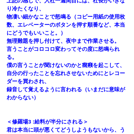
上記の感じで、入社一週間目には、社長がいきな
新卒の女性社員に1年半ストーカーされていた。俺「マジで
り冷たくなり、
怖い」上司「話をしてみる」→女性社員「実は10数年前
に…」
物凄い細かなことで怒鳴る（コピー用紙の使用枚
数、エレベーターのボタンを押す順番など、本当
日航機墜落事故の「ここからは日本語で大丈夫ですよ〜」
にどうでもいいこと。）
の絶望感がヤバイ・・・
無理難題を押し付けて、夜中まで作業させる。
言うことがコロコロ変わってその度に怒鳴られ
スマホを与えられて、中学卒業する頃にはすっかり女叩き
に洗脳された弟が、大学進学のために一人暮らししたいと
る。
言い出した。
僕の言うことが聞けないのかと癇癪を起こして、
自分の行ったことを忘れさせないためにとレコー
出張中の旦那から『フリンしやがって、このクズ』と電話
が。私「本当に家まで来たの？証拠は？」旦那「俺の言葉
ダーを買わされ、
が信じられないのか！」→ 離婚後
録音して覚えるように言われる（いまだに意味が
わい(42)渋谷の夜のサービスで19の女の子にゴックンさせ
わからない）
た結果ｗｗｗｗｗｗｗｗ
【唖然】帰宅したら旦那のスポーツカーが消えていた。警
察『目立つし、すぐ見つかるかもしれません』→ 数時間
＜修羅場3 :給料が半分にされる＞
後・・警察『××さんご存じですか？』
君は本当に頭が悪くてどうしようもないから、う