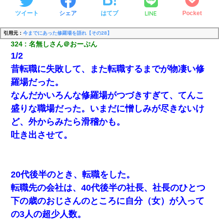
LINE
ツイート
シェア
はてブ
Pocket
引用元：
今までにあった修羅場を語れ【その28】
324
名無しさん＠おーぷん
1/2
昔転職に失敗して、また転職するまでが物凄い修
羅場だった。
なんだかいろんな修羅場がつづきすぎて、てんこ
盛りな職場だった。いまだに憎しみが尽きないけ
ど、外からみたら滑稽かも。
吐き出させて。
20代後半のとき、転職をした。
転職先の会社は、40代後半の社長、社長のひとつ
下の歳のおじさんのところに自分（女）が入って
の3人の超少人数。