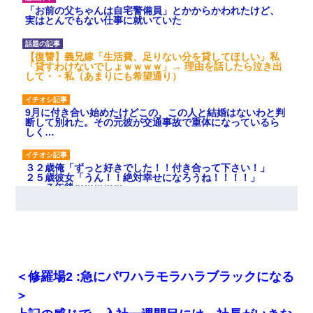
「お前の父ちゃんは自宅警備員」とかからかわれたけど、
実はとんでもない仕事に就いていた
【復讐】義兄嫁「生活費、足りない分を貸してほしい」私
「貸すわけないでしょｗｗｗｗ」→ 理由を話したら泣き出
して・・私（あまりにも希望通り）
9月に付き合い始めたけどこの、この人と結婚はないわと判
断して別れた。その元彼が交通事故で重体になっているら
しく…
３２歳俺「ずっと好きでした！！付き合って下さい！」
２５歳彼女「うん！！絶対幸せになろうね！！！！」
→ ７年後ｗｗｗｗｗ
私『貯金貯まったし、やっと家建てられるね！』夫「実家
を二世帯住宅にした。それに貯金使った」→私『離婚しよ
う』夫「えっ」私『使った貯金はあげるから』→すると…
＜修羅場2 :急にパワハラモラハラブラックになる
裁判官「お互いに最後に言いたいことはありますか」バカ
夫「…」A「夫を一発殴らせてほしい」裁判官「どうぞ」
＞