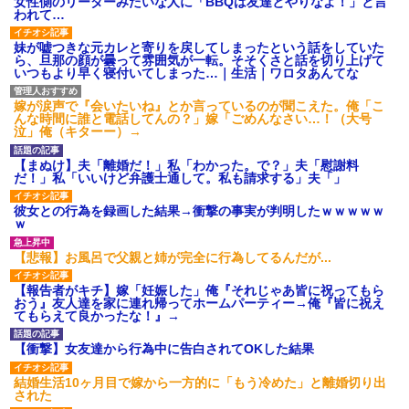
女性側のリーダーみたいな人に「BBQは友達とやりなよ！」と言
われて…
妹が嘘つきな元カレと寄りを戻してしまったという話をしていた
ら、旦那の顔が曇って雰囲気が一転。そそくさと話を切り上げて
いつもより早く寝付いてしまった…｜生活｜ワロタあんてな
嫁が涙声で『会いたいね』とか言っているのが聞こえた。俺「こ
んな時間に誰と電話してんの？」嫁「ごめんなさい…！（大号
泣」俺（キターー）→
【まぬけ】夫「離婚だ！」私「わかった。で？」夫「慰謝料
だ！」私「いいけど弁護士通して。私も請求する」夫「」
彼女との行為を録画した結果→衝撃の事実が判明したｗｗｗｗｗ
ｗ
【悲報】お風呂で父親と姉が完全に行為してるんだが...
【報告者がキチ】嫁「妊娠した」俺『それじゃあ皆に祝ってもら
おう』友人達を家に連れ帰ってホームパーティー→俺『皆に祝え
てもらえて良かったな！』→
【衝撃】女友達から行為中に告白されてOKした結果
結婚生活10ヶ月目で嫁から一方的に「もう冷めた」と離婚切り出
された