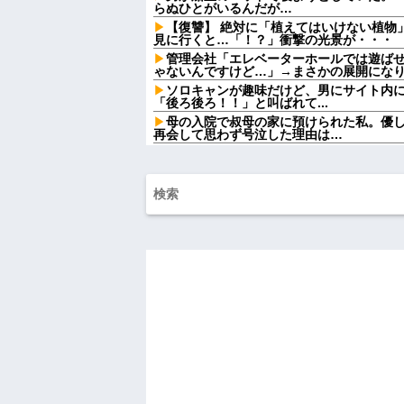
らぬひとがいるんだが…
【復讐】 絶対に「植えてはいけない植物
見に行くと…「！？」衝撃の光景が・・・
管理会社「エレベーターホールでは遊ば
ゃないんですけど…」→まさかの展開にな
ソロキャンが趣味だけど、男にサイト内
「後ろ後ろ！！」と叫ばれて...
母の入院で叔母の家に預けられた私。優
再会して思わず号泣した理由は…
この小さな出来事でこの実行力の差よ…
う
友人の結婚式へ向かう日に、トメから車
のに大騒ぎになってしまい…
トメ「この子は義実家の顔じゃない！嫁
「DNA鑑定します？」義妹旦那「もちろん
ごつ盛り焼きそばとかいう年１くらいで
ｗｗｗ
【画像】俺たちの姫、佳子さまのお気に
可愛過ぎるw w w w w w w w
【爆笑動画】ママさん「新しい洗濯機買っ
れwはw w w w w w w w w w
【画像】カリスマ美容師さん、ココリコ
結果がこちらw w w w w w w w w w w
【画像】令和最新版の宇垣美里さん←こ
ってると話題にw w w w w w w w w