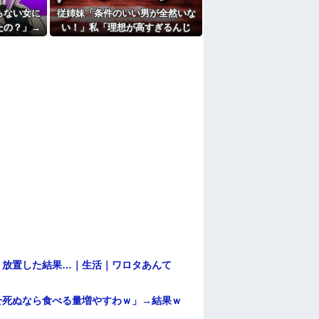
らない女に
従姉妹「条件のいい男が全然いな
たよ
たの？」→
い！」私「理想が高すぎるんじ
が「それは
ゃ…？」→婚活の愚痴を聞き続け
しまい…
た結果…
→ 放置した結果…｜生活｜ワロタあんて
せ死ぬなら食べる量増やすわｗ」→結果ｗ