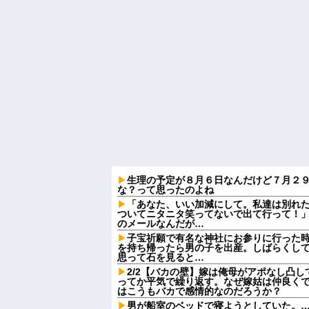
生理の予定が８月６日なんだけど７月２
な？って思ったのよね
「あなた、いい加減にして。私達は別れ
ついてニタニタ笑ってないで出て行って！」
のメールなんだが…
子宝祈願で有名な神社にお参りに行った
を持ち帰ったら男の子を出産。しばらくし
思って石を見ると…
2/2【バカの壁】嫁は俺母がアポなし凸
ってか平気で繰り返す。なぜ嫁姑は仲良く
はこうもバカで感情的なのだろうか？
男が船室のベッドで寝ようとしていた。…