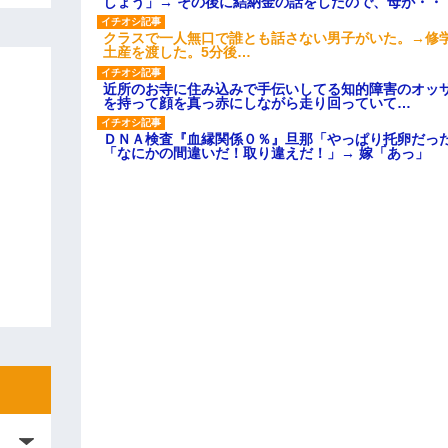
しょう」→ その後に結納金の話をしたので、母が・・
クラスで一人無口で誰とも話さない男子がいた。→修
土産を渡した。5分後…
近所のお寺に住み込みで手伝いしてる知的障害のオッ
を持って顔を真っ赤にしながら走り回っていて…
ＤＮＡ検査『血縁関係０％』旦那「やっぱり托卵だっ
「なにかの間違いだ！取り違えだ！」→ 嫁「あっ」