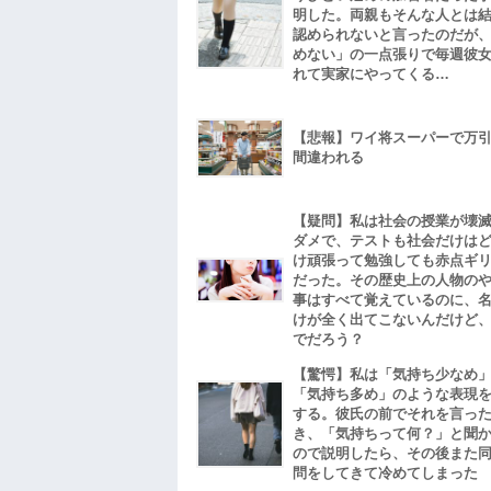
明した。両親もそんな人とは
認められないと言ったのだが
めない」の一点張りで毎週彼
れて実家にやってくる…
【悲報】ワイ将スーパーで万
間違われる
【疑問】私は社会の授業が壊
ダメで、テストも社会だけは
け頑張って勉強しても赤点ギ
だった。その歴史上の人物の
事はすべて覚えているのに、
けが全く出てこないんだけど
でだろう？
【驚愕】私は「気持ち少なめ
「気持ち多め」のような表現
する。彼氏の前でそれを言っ
き、「気持ちって何？」と聞
ので説明したら、その後また
問をしてきて冷めてしまった