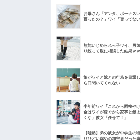
お母さん「アンタ、ボーナス
貰ったの？」ワイ「貰ってな
無能いじめられっ子ワイ、勇
り絞って親に相談した結果ｗ
娘がワイと嫁との行為を目撃
ら口聞いてくれない
半年前ワイ「これから同棲や
金はワイが稼ぐから家事と飯
くな」彼女「任せて！」
【唖然】弟の彼女が中学生の
りひどい虐めの加害者だった