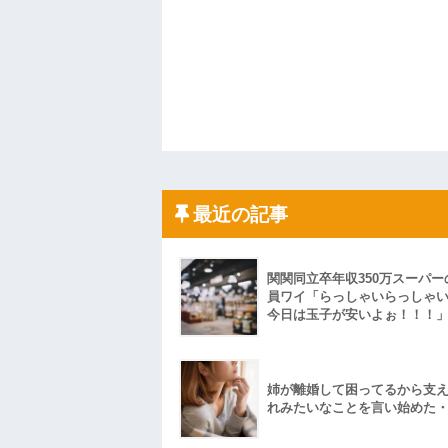
最近の記事
関関同立卒年収350万スーパー
員ワイ「らっしゃいらっしゃ
今日は玉子が安いよぉ！！！
姉が離婚して困ってるから支
れみたいなことを言い始めた