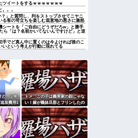
たツイートをするｗｗｗｗｗｗｗ
と。。。
んか？」と質問し、列をストップさせてニヤニ
いる客の苛立ちを楽しむ底意地の悪さに激怒
機シートを「ご自由にどうぞだろw」と勝手
したら「は？名前かいてないんですけど」と逆
初手でど真ん中に置くのは今よければ後のこ
いいという考えが行動に現れてる
んか？」と質問し、列をストップさせてニヤニ
いる客の苛立ちを楽しむ底意地の悪さに激怒
親が亡くなったんで僕のこと引き取ってほしい
ヒキニートを引き取らなきゃいけないんだ
それを兄嫁がご近所さんに売ってた。私「お
行ってる」私「？配達？」姪「それ言っちゃ
んです。本当です。信じて下さい」 ←何で
けど、２年
トメ「この子は義実家の顔じゃな
追加費用1
い！嫁が義妹旦那とフリンしたの
しなきゃいけないのが苦痛。私「貴方は私の
していいはず」夫「それは男だから許される
石におかしい
よ！」私「DNA鑑定します？」義
妹旦那「もちろんです」→結果…
家だったら女の子はどういう反応をするか」
の7年の無視生活、その理由がコレｗｗｗ
中で生活保護を受けてます。妻に酷いことばか
働くから」「心を入れ替えるから」と言って