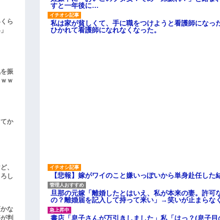
すと一年後に…
いくら
私は家が貧しくて、手に職をつけようと看護師になっ
ひかれて看護師になれなくなった。
い」
気を振
ｗｗｗ
してか
けど、
【悲報】嫁がワイのこと嫌いっぽいから単身赴任した
よろし
旦那の元嫁「離婚したとはいえ、私が本来の妻。許可
の？離婚届を記入して持って来い」→笑いが止まらな
頃かな
書店「息子さんが万引きしました」私「はっ？(息子目
事が判