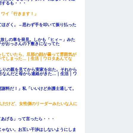
明するも・・・
」ワイ「行きます！」
てほざく。→思わず手を叩いて振り払った
っ放しの車を発見。しかも「ヒィ～」みた
子がおっさんの下敷きになってた
をしていたら、旦那の顔が曇って雰囲気が
いてしまった…｜生活｜ワロタあんてな
ふりの親を見てから実家を出た。それから
月なんだと母から連絡がきた…｜生活｜ワ
慰謝料だ！」私「いいけど弁護士通して。
んだけど、女性側のリーダーみたいな人に
てあげる」って言ったら・・・
じゃない。お互い干渉はしないようにしま