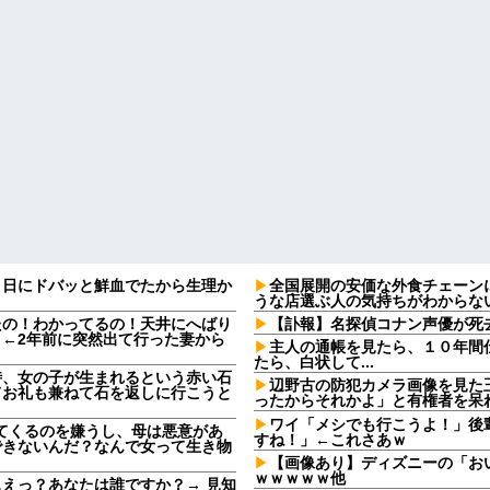
９日にドバッと鮮血でたから生理か
全国展開の安価な外食チェーン
うな店選ぶ人の気持ちがわからな
たの！わかってるの！天井にへばり
【訃報】名探偵コナン声優が死去
←2年前に突然出て行った妻から
主人の通帳を見たら、１０年間
たら、白状して...
時、女の子が生まれるという赤い石
辺野古の防犯カメラ画像を見た
てお礼も兼ねて石を返しに行こうと
ったからそれかよ」と有権者を呆
ワイ「メシでも行こうよ！」後
してくるのを嫌うし、母は悪意があ
すね！」←これさあｗ
できないんだ？なんで女って生き物
【画像あり】ディズニーの「お
ｗｗｗｗｗ他
えっ？あなたは誰ですか？→ 見知