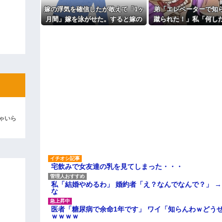
でしょ！？」俺「してないよ」←姉
も信じてもらえません。助けて
ているのだが・・・
嫁の浮気を確信したが敢えて「1ヶ
弟「エレベーターで知
主な税金の成り立ちを調べてみ
ィギュアがヤバすぎるｗｗｗｗｗｗ
月間」嫁を泳がせた。すると嫁の
蹴られた！」私「何し
不倫がトンデモないことに...
事情を聞いた家族全員
よ！」キチママ『そこに金庫があっ
自業自得」と呆れて
「泥は出てけ！二度と来るな！」結
彼「ちっ！」私「」
逆切れ。「何クラクション鳴らして
らｗｗｗｗｗ(※画像あり)
女子のこの動画、すげえええええｗ
ゃいら
車線を制限速度で走った結果
くる
やらかす←あまり悲しませないでく
宅飲みで女友達の乳を見てしまった・・・
私「結婚やめるわ」 婚約者「え？なんでなんで？」 
な
医者「糖尿病で余命1年です」 ワイ「知らんわｗどう
ｗｗｗｗ