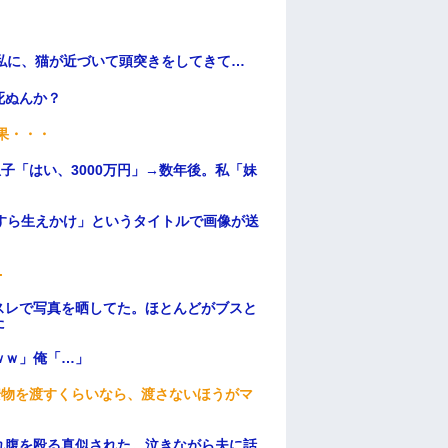
私に、猫が近づいて頭突きをしてきて…
死ぬんか？
果・・・
子「はい、3000万円」→数年後。私「妹
すら生えかけ」というタイトルで画像が送
.
スレで写真を晒してた。ほとんどがブスと
た
ｗｗ」俺「…」
安物を渡すくらいなら、渡さないほうがマ
れ腹を殴る真似された。泣きながら夫に話