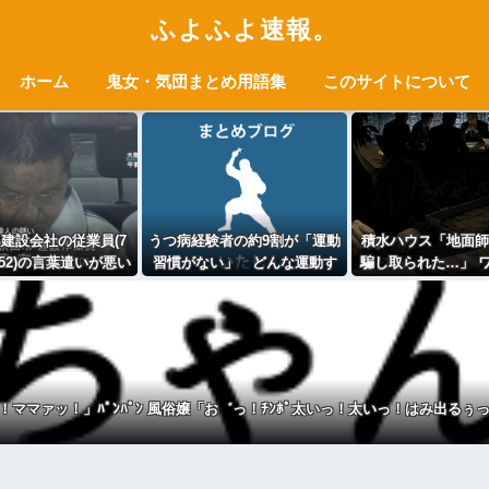
ふよふよ速報。
ホーム
鬼女・気団まとめ用語集
このサイトについて
建設会社の従業員(7
うつ病経験者の約9割が「運動
積水ハウス「地面師
(52)の言葉遣いが悪い
習慣がない」 どんな運動す
騙し取られた…」 
由でクビに刃物を刺
ればいいのさ？
ーかわいそう…会
して殺害
やろなぁ
！ママァッ！」ﾊﾟﾝﾊﾟﾝ 風俗嬢「お゛っ！ﾁﾝﾎﾟ太いっ！太いっ！はみ出るぅっ