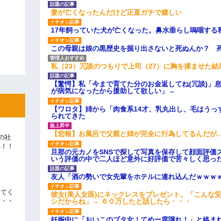
妻が亡くなったんだけど正直ガチで嬉しい
17年飼っていた犬が亡くなった。鼻水垂らし嗚咽する
この母親は娘の黒歴史を掘り出さないと死ぬんか？ 
私（23）冗談のつもりで上司（27）に胸を揉ませた結
【驚愕】私「今まで育てた分のお金返してね(冗談)」息
が病気になったから援助して欲しい」→
【ワロタ】姉から「肉食系14才、乳丸出し、毛はうっ
られてきた
【悲報】お風呂で父親と姉が完全に行為してるんだが..
の社
い！！
旦那の元カノをSNSで探して写真を保存して顔面評価
」
いう評価の中で二人ほど意外に好評価で苦々しく思っ
友人「酒の勢いで女先輩をホテルに連れ込んだｗｗｗ
えてく
彼女(美人女医)にネックレスをプレゼント。「こんな
シだからね」→ ６０万したと話したら・・・
・・・
妊娠中に「おいこのブタ女！てめー席譲れ！」と絡ま