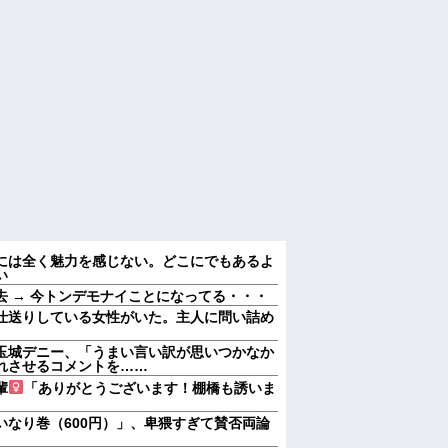
には全く魅力を感じない。どこにでもあるよ
い
 → 今トンデモナイことになってる・・・
仕送りしている女性がいた。主人に問い詰め
玉城デニー、「うまい言い訳が思いつかなか
れさせるコメントを……
輩
「ありがとうございます！棚橋も誘いま
いなり巻（600円）」、卑猥すぎて賛否両論