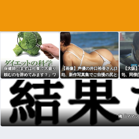
保健師「まずは社食で大盛り
【画像】声優の井口裕香さん(3
【大阪】
頼むのを辞めてみます？」ワ
8)、新作写真集でご自慢の尻と
9)、同僚
イ「食っちゃいけないものを
お●ぱいを披露ｗｗｗｗｗｗ
という理
売ってるのか！？」
俺「ママッ