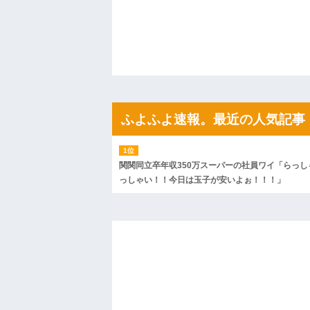
姉「下着に違和感がある！イタズラした
が寝ている間にイタズラしたと勘違いされ
ハードオフに売っていた4万4000円のフ
「こんな高いの？ｗｗ」「逆に超安い」
私「ちょっと、人の家の金庫触らないで
たから、開けてみようとしただけ☆』義兄
果・・・
私「初めて飲む味だけどなんのお茶？」
【GIF】JSのカンチョーワロタ
後続車にクラクションを鳴らされ彼氏が
ふよふよ速報。最近の人気記事
んだ！降りてこいよ！」と怒鳴りだし...
【衝撃】報酬100万円超の治験募集がこち
【ネット騒然】惨殺されたタワマン頂き
ｗｗｗｗｗｗｗｗｗｗ
関関同立卒年収350万スーパーの社員ワイ「らっし
【愕然】白のクラウン俺氏、高速道路左
っしゃい！！今日は玉子が安いよぉ！！！」
wwwwwwwwwwww
百年の恋12-899 食べた量を張り合って
【悲報】佐藤輝明・・・２軍でも盛大に
れ