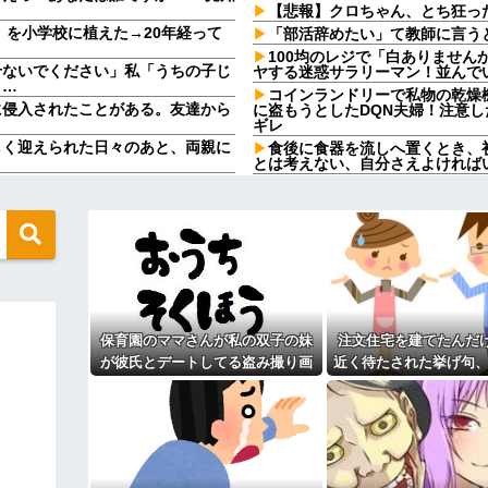
【悲報】クロちゃん、とち狂っ
」を小学校に植えた→20年経って
「部活辞めたい」て教師に言う
100均のレジで「白ありませ
せないでください」私「うちの子じ
ヤする迷惑サラリーマン！並んで
り…
コインランドリーで私物の乾燥
に侵入されたことがある。友達から
に盗もうとしたDQN夫婦！注意
ギレ
しく迎えられた日々のあと、両親に
食後に食器を流しへ置くとき、
とは考えない、自分さえよければ
と人生そのものが心配になってしま
100均のレジで「白ありませ
ヤする迷惑サラリーマン！並んで
を出せと要求された。断っただけな
【人工障がい者】甥(28)「両
んですけど！」なんでいい年した
よ！甘やかされるとこうなるか…
が義妹旦那とフリンしたのよ！」私
です」→結果…
母が兄一家にお米を送ってる。
母さんいる？」甥「お米の配達に
無性に食いたくなるやつｗｗｗｗｗ
ダメなんだよ！」ガチャ
ジャンポケ斉藤「同意があった
入りのドレスがこちらです←コレは
保育園のママさんが私の双子の妹
注文住宅を建てたんだ
この主張が通らないの？
が彼氏とデートしてる盗み撮り画
近く待たされた挙げ句、
盆正月に夫の実家に長時間滞在
て1発目に回したらコレw」←こw
実家を早々に退散する。私もそう
像を見せて「あとはわかるよね？
400万請求された。流
こと。女は許されない」
とりあえず5万を家に持ってきて」
よね？
田中みたいなチー牛を大変身させた
同窓会で実験、「俺が青年実業
と脅してきた
【切実】夫に無理と言われた私
う言うのでいいんだよが目一杯詰ま
44歳無職です。精神科に通院
りしたので離婚されそうです。「