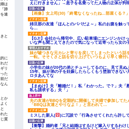
えに行きません」→息子を名乗ってた人物の正体が判
結婚は
、「諦
【画像】女上司(30)「終電なくなったね…部屋くる？
女を連
姉旦那の友達「ほんとのパパだよ～」私のお腹を触っ
ら…
引きと
【GJ!】会社から帰宅中、広い駐車場にエンジンかけ
いな声も聞こえてきたので気になって近寄ったら女の
妹が嘘つきな元カレと寄りを戻してしまったという話
一転。そそくさと話を切り上げていつもより早く寝付
滅的に
どれだ
小学生の妹が20代の弟とチューしてるのに、見て見ぬ
リギリ
15年、妹が弟の子を妊娠したらしくもう堕胎できない
やった
ロタあんてな
名前だ
、なん
【まぬけ】夫「離婚だ！」私「わかった。で？」夫「
私も請求する」夫「」
」とか
夫の友達がBBQを定期的に開催して夫婦で参加してた
をよく
「BBQは友達とやりなよ！」と言われて…
たと
かれた
ミスした新人(
)に冗談で「行為させてくれたら許し
同じ質
【衝撃】婚約者「兄と結婚はするけど嫁入りするわけ