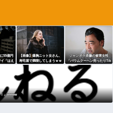
に55億円
【画像】爆胸ニット女さん、
ジャンポケ斉藤の被害女性
ワイ「はえ
寿司屋で満喫してしまうｗｗ
「バウムクーヘン売ったりTik
社滅茶苦茶
ｗｗｗｗｗｗｗｗ
Tokライブしててムカついたか
」
ら示談しなかった」←これ
！」wwww