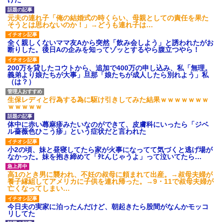
ｗｗｗ
【愕然】白のクラウン俺氏、
元夫の連れ子「俺の結婚式の時くらい、母親としての責任を果た
高速道路左車線を制限速度で走
そうとは思わないのか！」→どうも連れ子は…
った結果wwwwwwwwwwww
百年の恋12-899 食べた量を
全く親しくないママ友Aから突然「飲み会しよう」と誘われたがお
張り合ってくる
断りした。後日Aの企みを知ってゾッとするやら腹立つやら！
【悲報】佐藤輝明・・・２軍
でも盛大にやらかす←あまり悲
200万を貸したコウトから、追加で400万の申し込み、私「無理。
しませないでくれ
義弟より娘たちが大事」旦那「娘たちが成人したら別れよう」私
（は？）
生保レディと行為する為に駆け引きしてみた結果ｗｗｗｗｗｗｗ
ｗｗｗｗｗ
体中に赤い蕁麻疹みたいなのができて、皮膚科にいったら「ジベ
ル薔薇色ひこう疹」という症状だと言われた
小2の頃、妹と昼寝してたら家が火事になってて気づくと逃げ場が
なかった。妹を抱き締めて「ﾀﾋんじゃうよ」って泣いてたら…
高1のとき男に襲われ、不妊の叔母に頼まれて出産。→叔母夫婦が
養子縁組してアメリカに子供を連れ帰った。→9・11で叔母夫婦が
亡くなってしまい…
今日夫の実家に泊ったんだけど、朝起きたら股間がなんかモッコ
リしてた