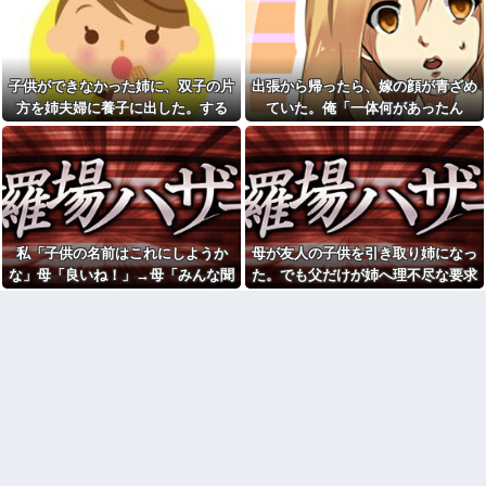
の人が行けるようになったから
端、過去の嫌がらせを「えーそ
ごめん」と連絡きた。なんだか
うだったっけ？」と白々しくス
モヤモヤしてしまい...
ルー
生理の予定が８月６日なんだ
イベント派遣で陰湿にいじら
けど７月２９日にドバッと鮮血
れていた地味な男性スタッフ。
子供ができなかった姉に、双子の片
出張から帰ったら、嫁の顔が青ざめ
でたから生理かな？って思った
ある日、高さ3mの階段から落ち
方を姉夫婦に養子に出した。する
ていた。俺「一体何があったん
のよね
かけた子どもをパルクールで爆
走＆ダイブし間一髪で救出！職
と、養子に出した子がすごく礼儀正
だ？」嫁「…」→子供たちに話を聞
【うわぁ】 都営団地住み、年
場の手のひら返しと評価爆上げ
収10万円上げると「大変なこ
しくてビックリ
くと…
が凄まじかったｗｗ
と」になるｗｗｗｗｗｗｗ
【悲報】思春期の娘に「キモ
シャウエッセン公式、またこ
ッ」と言われたお父さん、グレ
ういうのでいい丼をポスト
る他
ダイアンのじゃない方がユー
味噌汁にアレを入れてしまう
スケさんになってしまっている
嫁(メシマズ)にブチギレた俺。
私「子供の名前はこれにしようか
母が友人の子供を引き取り姉になっ
という事実←これ
……帰ったら離婚届がありまし
な」母「良いね！」→母「みんな聞
た。でも父だけが姉へ理不尽な要求
【画像】ディズニーのおいな
た
り巻（600円）、流石にアレすぎ
いて！ヒントは花の名前よ！」→勝
ばかり押し付けていて…
休日に甥っ子をアポなし託児
て賛否両論の大炎上をしてしま
を押し付けてきた兄嫁！「テレ
手に発表されて腹が立ち…
うw w w w w w w
ビでも見せといてw」と言うので
【画像】令和最新版の剛力彩
『Gガンダム』を一気見させた結
芽、ワイらにブッ刺さりまくり
果……甥っ子が重度の中二病を
と話題にw w w w w w w w w w
発症して家で大暴れｗｗ
w w w
「今思えばなんであんなに夢
【衝撃】若い女の子からする
中になったんやろ…」と思うコ
「甘い匂い」の正体、まさか分
ンテンツ
からないDTなんておらんよな？
【画像】思わず保存したくな
よな？w w w w w w w w w w w
る「笑える画像・最高な画像」
【復讐】 ある職業の人材を育
貼っていけｗｗｗｗｗ