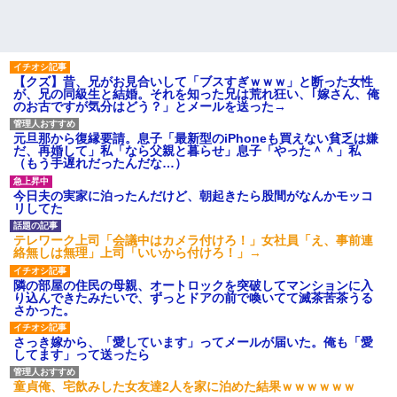
【クズ】昔、兄がお見合いして「ブスすぎｗｗｗ」と断った女性
が、兄の同級生と結婚。それを知った兄は荒れ狂い、｢嫁さん、俺
のお古ですが気分はどう？」とメールを送った→
元旦那から復縁要請。息子「最新型のiPhoneも買えない貧乏は嫌
だ、再婚して」私「なら父親と暮らせ」息子「やった＾＾」私
（もう手遅れだったんだな…）
今日夫の実家に泊ったんだけど、朝起きたら股間がなんかモッコ
リしてた
テレワーク上司「会議中はカメラ付けろ！」女社員「え、事前連
絡無しは無理」上司「いいから付けろ！」→
隣の部屋の住民の母親、オートロックを突破してマンションに入
り込んできたみたいで、ずっとドアの前で喚いてて滅茶苦茶うる
さかった。
さっき嫁から、「愛しています」ってメールが届いた。俺も「愛
してます」って送ったら
童貞俺、宅飲みした女友達2人を家に泊めた結果ｗｗｗｗｗｗ