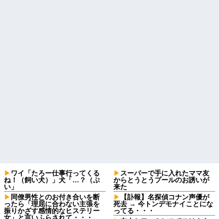
ワイ「たろー仕事行ってくる
スーパーで手に入れたママ友
ね！（飼い犬）」犬「…？（ぷ
からとうとうプールのお誘いが
い」
来た
同僚男性とのお付き合いを断
【訃報】名探偵コナン声優が
ったら「理屈に合わない主張を
死去 → 今トンデモナイことにな
振りかざす感情的なヒステリー
ってる・・・
女」と言いふらされて・・・