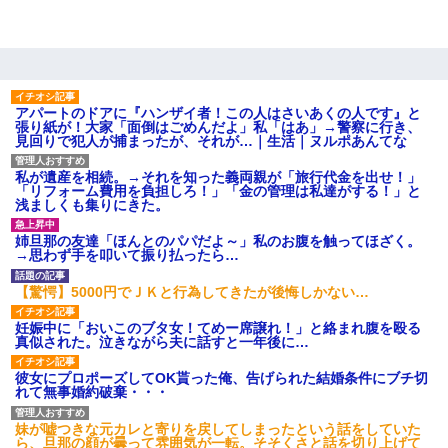
アパートのドアに『ハンザイ者！この人はさいあくの人です』と
張り紙が！大家「面倒はごめんだよ」私「はあ」→警察に行き、
見回りで犯人が捕まったが、それが…｜生活｜ヌルポあんてな
私が遺産を相続。→それを知った義両親が「旅行代金を出せ！」
「リフォーム費用を負担しろ！」「金の管理は私達がする！」と
浅ましくも集りにきた。
姉旦那の友達「ほんとのパパだよ～」私のお腹を触ってほざく。
→思わず手を叩いて振り払ったら…
【驚愕】5000円でＪＫと行為してきたが後悔しかない…
妊娠中に「おいこのブタ女！てめー席譲れ！」と絡まれ腹を殴る
真似された。泣きながら夫に話すと一年後に…
彼女にプロポーズしてOK貰った俺、告げられた結婚条件にブチ切
れて無事婚約破棄・・・
妹が嘘つきな元カレと寄りを戻してしまったという話をしていた
ら、旦那の顔が曇って雰囲気が一転。そそくさと話を切り上げて