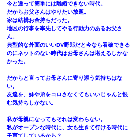
今と違って簡単には離婚できない時代。
だからお父さんはやりたい放題。
義兄嫁が義実家で「コロナ陽性だったからこのまま療養さ
せて下さい」と言い出してド修羅場になった
家は結構お金持ちだった。
地区の行事を率先してやる行動力のあるお父さ
【報告者がキチ】嫁「妊娠した」俺『それじゃあ皆に祝っ
ん。
てもらおう』友人達を家に連れ帰ってホームパーティー→
俺『皆に祝えてもらえて良かったな！』→
典型的な外面のいいDV野郎だと今なら看破できる
のにネットのない時代はお母さんは堪えるしかな
妻が亡くなったんだけど正直ガチで嬉しい
かった。
中途採用のAが部長から呼び出された。Aはヘラヘラと部屋
に入っていき、1時間後に号泣しながら出てきて…
だからと言ってお母さんに寄り添う気持ちはな
い。
隣の部屋の住民の母親、オートロックを突破してマンショ
友達を、妹や弟をコロさなくてもいいじゃんと恨
ンに入り込んできたみたいで、ずっとドアの前で喚いてて
滅茶苦茶うるさかった。
む気持ちしかない。
我が家のガレージに見知らぬ車。俺「もしもし、玄関にも
私が母親になってもそれは変わらない。
シャッターリモコンあるだろ？DOWNのボタン押してｗ」
→ 待つこと１時間弱・・・
私がオープンな時代に、女も生きて行ける時代に
子育てしているから？