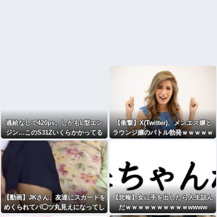
過給なしで420ps。しかもL型エン
【衝撃】X(Twitter)、メンエス嬢と
ジン…このS31Zいくらかかってる
ラウンジ嬢のバトル勃発ｗｗｗｗｗ
んだ… [422186189]
ｗｗｗ
【動画】JKさん、友達にスカートを
【悲報】女に手を出したら人生詰ん
めくられてパ◯ツ丸見えになってし
だｗｗｗｗｗｗｗｗｗｗwwww
まうｗｗｗwｗｗｗｗｗｗｗｗ