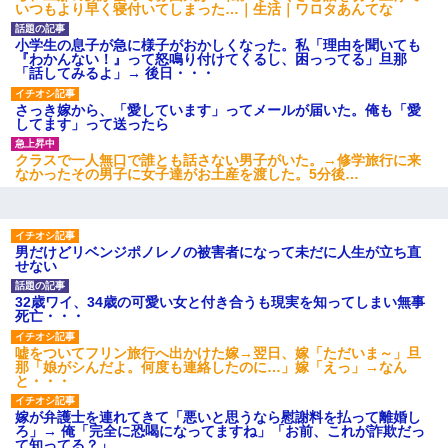
いつもより早く寝付いてしまった…｜生活｜ワロタあんてな
小学生の息子が急に様子がおかしくなった。私「理由を聞いても
『わかんない！』って怒鳴り付けてくるし、困っってる」旦那
「話してみるよ」→ 後日・・・
さっき嫁から、「愛しています」ってメールが届いた。俺も「愛
してます」って送ったら
クラスで一人無口で誰とも話さない男子がいた。→修学旅行に来
なかったその男子に女子達がお土産を渡した。5分後…
男だけどリベンジポノレノの被害者になって未だに人生が立ち直
せない
32歳ワイ、34歳の可愛い女と付き合うも現実を知ってしまい無事
死亡・・・
嘘をついてフリン旅行へ出かけた嫁→翌日、嫁「ただいま～」旦
那「娘がシんだよ。何度も連絡したのに…」嫁「えっ」→なん
と・・・
嫁が弁護士を連れてきて「悪いと思うなら慰謝料を払って離婚し
ろ」→ 俺「完全に恐喝になってますね」「お前、これが詐欺だっ
て知ってる？」