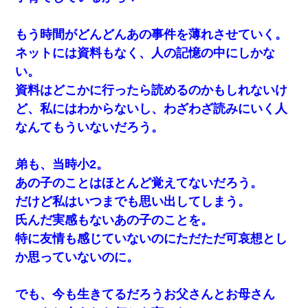
父親がくも膜下出血で突然ﾀﾋ。→母の貯金が0なことが判
明。→母「私を家に置いてほしい、どうか見捨てないで(土
下座」俺・嫁「…」
もう時間がどんどんあの事件を薄れさせていく。
ネットには資料もなく、人の記憶の中にしかな
【考察】兄嫁急死の1年後、兄が引越すというので手伝いに
い。
行ったら下着が入った引き出しの奥にとんでもないモノを
見つけた
資料はどこかに行ったら読めるのかもしれないけ
ど、私にはわからないし、わざわざ読みにいく人
裁判官「お互いに最後に言いたいことはありますか」バカ
なんてもういないだろう。
夫「…」A「夫を一発殴らせてほしい」裁判官「どうぞ」
弟も、当時小2。
日航機墜落事故の「ここからは日本語で大丈夫ですよ〜」
の絶望感がヤバイ・・・
あの子のことはほとんど覚えてないだろう。
だけど私はいつまでも思い出してしまう。
体中に赤い蕁麻疹みたいなのができて、皮膚科にいったら
氏んだ実感もないあの子のことを。
「ジベル薔薇色ひこう疹」という症状だと言われた
特に友情も感じていないのにただただ可哀想とし
今日夫の実家に泊ったんだけど、朝起きたら股間がなんか
か思っていないのに。
モッコリしてた
でも、今も生きてるだろうお父さんとお母さん
出張中の旦那から『フリンしやがって、このクズ』と電話