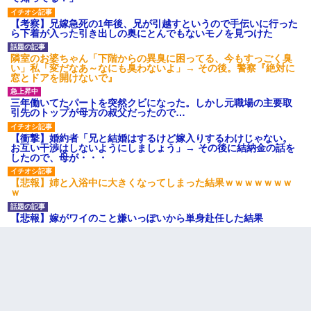
【考察】兄嫁急死の1年後、兄が引越すというので手伝いに行った
ら下着が入った引き出しの奥にとんでもないモノを見つけた
隣室のお婆ちゃん「下階からの異臭に困ってる、今もすっごく臭
い」私「変だなあ～なにも臭わないよ」→ その後。警察『絶対に
窓とドアを開けないで』
三年働いてたパートを突然クビになった。しかし元職場の主要取
引先のトップが母方の叔父だったので…
【衝撃】婚約者「兄と結婚はするけど嫁入りするわけじゃない。
お互い干渉はしないようにしましょう」→ その後に結納金の話を
したので、母が・・・
【悲報】姉と入浴中に大きくなってしまった結果ｗｗｗｗｗｗｗ
ｗ
【悲報】嫁がワイのこと嫌いっぽいから単身赴任した結果