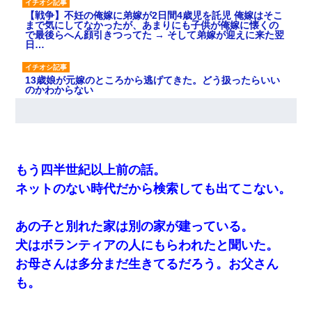
【戦争】不妊の俺嫁に弟嫁が2日間4歳児を託児 俺嫁はそこ
まで気にしてなかったが、あまりにも子供が俺嫁に懐くの
で最後らへん顔引きつってた → そして弟嫁が迎えに来た翌
日…
13歳娘が元嫁のところから逃げてきた。どう扱ったらいい
のかわからない
朝起きたら嫁がいなかった。俺（嫁も嫁実家も電話に出な
い…不安だ）→ 仕事を早退して帰宅すると、嫁と嫁両親と
知らない男が２人・・・
もう四半世紀以上前の話。
最近うちの庭に知らない男の人がしょっちゅう入ってく
ネットのない時代だから検索しても出てこない。
る。それを職場で愚痴ったら、同僚男性が怒鳴りつけてき
た。
あの子と別れた家は別の家が建っている。
ワイ144kg彼女98kgデブカップル、1年間毎日行為しまく
犬はボランティアの人にもらわれたと聞いた。
った結果
お母さんは多分まだ生きてるだろう。お父さん
も。
放置子が病院送りになったらしい → 俺（二度と帰ってくる
なよ…嫁を半身不随にしやがった恨みは、正直こんなもん
じゃ晴れない）