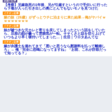
【考察】兄嫁急死の1年後、兄が引越すというので手伝いに行った
ら下着が入った引き出しの奥にとんでもないモノを見つけた
嫁の妹（26歳）がずっとウチに泊まりに来た結果→俺がヤバイｗ
ｗｗｗｗｗｗｗ
妹が嘘つきな元カレと寄りを戻してしまったという話をしていた
ら、旦那の顔が曇って雰囲気が一転。そそくさと話を切り上げて
いつもより早く寝付いてしまった…｜生活｜ワロタあんてな
嫁が弁護士を連れてきて「悪いと思うなら慰謝料を払って離婚し
ろ」→ 俺「完全に恐喝になってますね」「お前、これが詐欺だっ
て知ってる？」