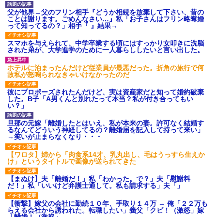
父が他界→父のフリン相手『どうか相続を放棄して下さい、昔の
ことは謝ります。ごめんなさい…』私「お子さんはフリン略奪婚
って知ってるの？」相手『 』結果→
スマホを与えられて、中学卒業する頃にはすっかり女叩きに洗脳
された弟が、大学進学のために一人暮らししたいと言い出した。
ホテルに泊まったんだけど従業員が最悪だった。折角の旅行で何
故私が怒鳴られなきゃいけなかったのだ
彼にプロポーズされたんだけど、実は資産家だと知って婚約破棄
した。B子「A男くんと別れたって本当？私が付き合ってもい
い？」
旦那の元嫁「離婚したとはいえ、私が本来の妻。許可なく結婚す
るなんてどういう神経してるの？離婚届を記入して持って来い」
→笑いが止まらなくなり・・・
【ワロタ】姉から「肉食系14才、乳丸出し、毛はうっすら生えか
け」というタイトルで画像が送られてきた
【まぬけ】夫「離婚だ！」私「わかった。で？」夫「慰謝料
だ！」私「いいけど弁護士通して。私も請求する」夫「」
【衝撃】嫁父の会社に勤続１０年、手取り１４万 → 俺「２２万も
らえる会社から誘われた。転職したい」義父「クビ！（激怒」嫁
「離婚！（激怒」