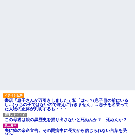
成する高校に通ってたんだが、
【修羅場】不妊と判明した
体力ないヤツはイジメられて全
夫、前妻の娘に「実の子じゃな
寮制だから逃げ出すこともでき
い！」と訴えた結果ｗｗｗｗ
なかった→あるイジっ子が自...
33歳くらいから太ったせいか
ハードオフに売っていた4万
加齢で＊が緩んだのかチョビッ
4000円のフィギュアがヤバすぎ
と漏れるようになった
るｗｗｗｗｗｗ「こんな高い
の？ｗｗ」「逆に超安い」
相手がどんなパイプ持ってい
るかも知れないのに…
私「ちょっと、人の家の金庫
触らないでよ！」キチママ『そ
高校３年生の女です。家が嫌
こに金庫があったから、開けて
いすぎて家を出て現在養護施設
みようとしただけ☆』義兄「泥
で暮らしています
は出てけ！二度と来るな！」結
旦那の祖父が亡くなった。私
果・・・
「エプロン持って行った方がい
私「初めて飲む味だけどなん
いよね」旦那「余計な出費すん
のお茶？」彼「ちっ！」私「」
な。そんなもん買うなら今後一
切金を出さねぇぞ」私「え
【GIF】JSのカンチョーワロ
っ…」
タ
主な税金の成り立ちを調べて
後続車にクラクションを鳴ら
みたよ
され彼氏が逆切れ。「何クラク
ション鳴らしてんだ！降りてこ
書店「息子さんが万引きしました」私「はっ？(息子目の前にいる
いよ！」と怒鳴りだし...
し…)うちの子ではないので迎えに行きません」→息子を名乗って
た人物の正体が判明するも・・・
【衝撃】報酬100万円超の治験
募集がこちらｗｗｗｗｗ(※画像
あり)
この母親は娘の黒歴史を掘り出さないと死ぬんか？ 死ぬんか？
【ネット騒然】惨殺されたタ
ワマン頂き女子のこの動画、す
夫に癌の余命宣告。その闘病中に長女から信じられない言葉を受
げえええええｗｗｗｗｗｗｗｗ
けた