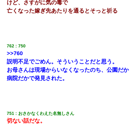
けど、さすがに気の毒で
婚活パーティーでよく会う美女がいた。こんな完璧な容姿
亡くなった嫁ぎ先あたりを通るとそっと祈る
を持ってしても結婚て難しいんだなぁ…と思ってた
9月に付き合い始めたけどこの、この人と結婚はないわと判
断して別れた。その元彼が交通事故で重体になっているら
しく…
762
750
>>760
【悲報】お風呂で父親と姉が完全に行為してるんだが...
説明不足でごめん。そういうことだと思う。
お母さんは現場からいなくなったのち、公園だか
妊娠中に「おいこのブタ女！てめー席譲れ！」と絡まれ腹
を殴る真似された。泣きながら夫に話すと一年後に…
病院だかで発見された。
22歳の頃、父に36歳の男性とお見合いをしてくれと頼まれ
た。父の親会社の経営者の息子さんだったので、父も喜ん
で私の写真を送ったんだが→
751
おさかなくわえた名無しさん
切ない話だな。