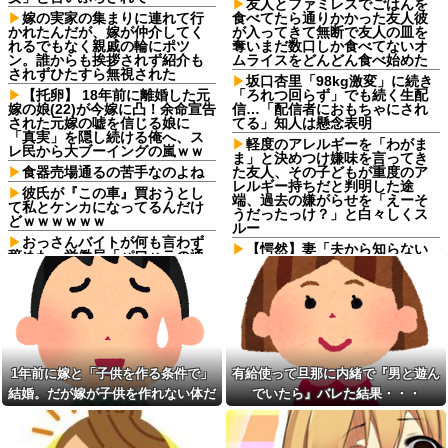
友人とファミレスでごはんを
嫁の実家の集まりに連れて行
食べてたら通りかかった友人彼
かれたんだが、嫁が仲介してく
が入ってきて無断で友人の皿を
れるでもなく親戚の輪にポツ
奪いまだ数口しか食べてないオ
ン。誰からも挨拶されず紹介も
ムライスをどんどん食べ始めた
されずひたすら無視された
坂口杏里「98kg激変」に続き
【托卵】 18年前に離婚した元
「ろれつ回らず」でも続く生配
嫁の娘(22)が今嫁に凸！余命宣告
信…「配信者におもちゃにされ
された元嫁の嘘を信じる娘に
てる」知人は懸念表明
「真実」を隠し続ける俺へ、ス
軽度のアレルギーを「わがま
レ民から大ブーイングの嵐ｗｗ
ま」と決めつけ嫌味を言ってき
食器売場通るの苦手なのよね
た友人、その子どもが重度のア
レルギー持ちだと判明した途
彼氏が『この車』買おうとし
端、過去の嫌がらせを「えーそ
て私とケンカになってるんだけ
うだったっけ？」と白々しくス
どｗｗｗｗｗｗ
ルー
おっさんバイトが何も言わず
【愕然】妻「夫から知らない
辞めた。労働局「パワハラの通
シャンプーの匂いがする！変な
報がありました」俺「えっ、教
店に行ってるに違いな
育係は俺ですが…」→突然の聞
い！！！」探偵「調べたとこ
き取り調査が始まり…
ろ･･･」⇒結果ｗｗ
旦那が不倫するたびに請求し
【愕然】妻「夫から知らない
た慰謝料で資格を取った。そう
シャンプーの匂いがする！変な
して自立の準備が整ったところ
店に行ってるに違いな
で離婚を切り出したら…
い！！！」探偵「調べたとこ
1年前に嫁と「子供を作る条件で」
有給使って旦那に内緒で『男と遊ん
俺を嫌う義娘は、母が危篤に
ろ･･･」⇒結果ｗｗ
結婚。だが嫁が子供を作れない体だ
でいたら』バレた結果・・・
なっても「会いに行かない」と
軽度のアレルギーを「わがま
言った
と知ったので離婚へ。
ま」と決めつけ嫌味を言ってき
知人に誘われて公演見に行く
た友人、その子どもが重度のア
予定だったけど「元々行く予定
レルギー持ちだと判明した途