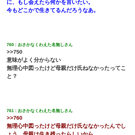
が。私「本当に家まで来たの？証拠は？」旦那「俺の言葉
に、もし会えたら何かを言いたい。
が信じられないのか！」→ 離婚後
今もどこかで生きてるんだろうなあ。
テレワーク上司「会議中はカメラ付けろ！」女社員「え、
事前連絡無しは無理」上司「いいから付けろ！」→
ミスした新人(
)に冗談で「行為させてくれたら許してあ
げる」って言ったら・・・
760
おさかなくわえた名無しさん
>>750
意味がよく分からない
私『貯金貯まったし、やっと家建てられるね！』夫「実家
を二世帯住宅にした。それに貯金使った」→私『離婚しよ
無理心中図ったけど母親だけ氏ねなかったってこ
う』夫「えっ」私『使った貯金はあげるから』→すると…
と？
【クズ】昔、兄がお見合いして「ブスすぎｗｗｗ」と断っ
た女性が、兄の同級生と結婚。それを知った兄は荒れ狂
い、｢嫁さん、俺のお古ですが気分はどう？」とメールを送
った→
761
おさかなくわえた名無しさん
宅飲みで女友達の乳を見てしまった・・・
>>760
無理心中図ったけど母親だけ氏ななかったんでし
この母親は娘の黒歴史を掘り出さないと死ぬんか？ 死ぬ
んか？
ょう、母親は生き残ったらしいから