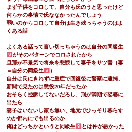
まず子供をコロして、自分も氏のうと思ったけど
【まぬけ】夫「離婚だ！」私「わかった。で？」夫「慰謝
何らかの事情で氏ななかったんでしょう
料だ！」私「いいけど弁護士通して。私も請求する」夫
「」
弱いのからコロして自分は生き残っちゃうのはよ
くある話
３２歳俺「ずっと好きでした！！付き合って下さい！」
２５歳彼女「うん！！絶対幸せになろうね！！！！」
→ ７年後ｗｗｗｗｗ
よくある話って言い切っちゃうのは自分の同級生
がそのパターンでコロされたから
【悲報】姉と入浴中に大きくなってしまった結果ｗｗｗｗ
旦那が不景気で将来を悲観して妻子をサツ害（妻
ｗｗｗｗ
＝自分の同級生
）
自分は氏にきれずに重症で回復後に警察に逮捕、
友人「酒の勢いで女先輩をホテルに連れ込んだｗｗｗｗ
ｗ」俺「…」
新聞で見たのは懲役20年だったか
おそらく控訴してないだろし、刑が満期で娑婆に
【衝撃】婚約者「兄と結婚はするけど嫁入りするわけじゃ
出たら
ない。お互い干渉はしないようにしましょう」→ その後に
結納金の話をしたので、母が・・・
妻子はいないし家も無い、地元でひっそり暮らす
のか都内にでも出るのか
兄の新しい嫁がやらかしすぎて辛い。当たり前のように実
俺はどっちかというと同級生
とは仲が悪かった
家や姪の幼稚園に来る