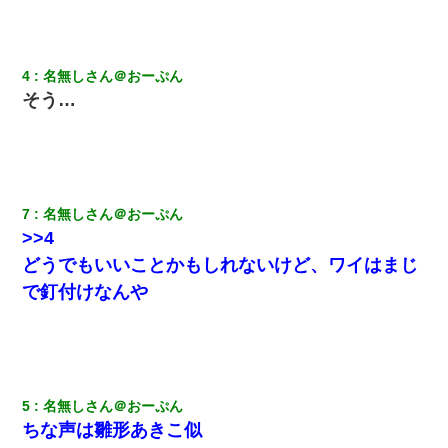
夫に癌の余命宣告。その闘病中に長女から信じられない言葉を受
けた
4
名無しさん＠おーぷん
中途採用のAが部長から呼び出された。Aはヘラヘラと部屋に入っ
そう…
ていき、1時間後に号泣しながら出てきて…
【GJ!】会社から帰宅中、広い駐車場にエンジンかけっ放しの車を
発見。しかも「ヒィ～」みたいな声も聞こえてきたので気になっ
て近寄ったら女の子がおっさんの下敷きになってた
7
名無しさん＠おーぷん
【報告者がキチ】嫁「妊娠した」俺『それじゃあ皆に祝ってもら
>>4
おう』友人達を家に連れ帰ってホームパーティー→俺『皆に祝え
てもらえて良かったな！』→
どうでもいいことかもしれないけど、ワイはまじ
で釘付けなんや
彼女(美人女医)にネックレスをプレゼント。「こんな安物を渡すく
らいなら、渡さないほうがマシだからね」→ ６０万したと話した
ら・・・
彼女にプロポーズしてOK貰った俺、告げられた結婚条件にブチ切
5
名無しさん＠おーぷん
れて無事婚約破棄・・・
ちな声は雛形あきこ似