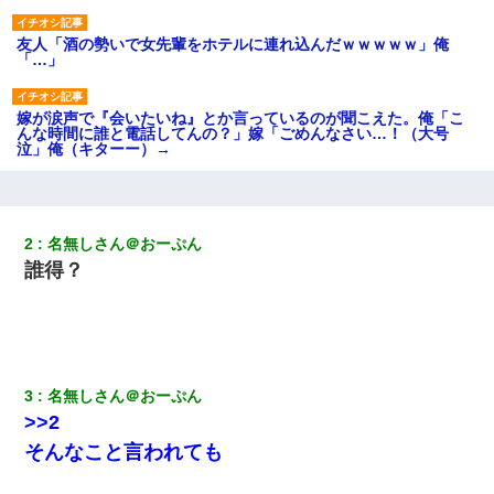
友人「酒の勢いで女先輩をホテルに連れ込んだｗｗｗｗｗ」俺
「…」
嫁が涙声で『会いたいね』とか言っているのが聞こえた。俺「こ
んな時間に誰と電話してんの？」嫁「ごめんなさい…！（大号
泣」俺（キターー）→
姉旦那の友達「ほんとのパパだよ～」私のお腹を触ってほざく。
→思わず手を叩いて振り払ったら…
2
名無しさん＠おーぷん
誰得？
【復讐】義兄嫁「生活費、足りない分を貸してほしい」私「貸す
わけないでしょｗｗｗｗ」→ 理由を話したら泣き出して・・私
（あまりにも希望通り）
ワイ144kg彼女98kgデブカップル、1年間毎日行為しまくった結
果
3
名無しさん＠おーぷん
>>2
何年か前に妹は離婚している。当時生まれた姪が義弟の子じゃな
そんなこと言われても
かったため妹有責での離婚になり…