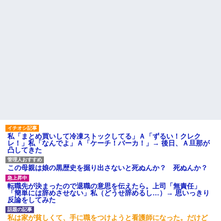
私「まとめ買いして冷凍ストックしてる」Ａ「ずるい！クレク
レ！」私「なんでよ」Ａ「ケーチ！バーカ！」→ 後日、Ａ旦那が
凸してきた
この母親は娘の黒歴史を掘り出さないと死ぬんか？ 死ぬんか？
転職先が決まったので退職の意思を伝えたら。上司「無責任」
「簡単には辞めさせない」私（どうせ辞めるし…）→ 思いっきり
反論をしてみた
私は家が貧しくて、手に職をつけようと看護師になった。だけど