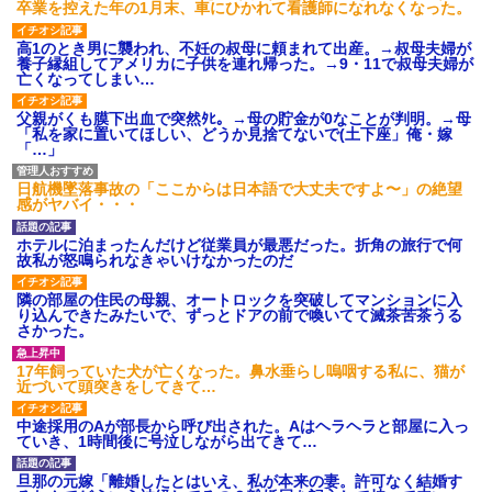
卒業を控えた年の1月末、車にひかれて看護師になれなくなった。
高1のとき男に襲われ、不妊の叔母に頼まれて出産。→叔母夫婦が
養子縁組してアメリカに子供を連れ帰った。→9・11で叔母夫婦が
亡くなってしまい…
父親がくも膜下出血で突然ﾀﾋ。→母の貯金が0なことが判明。→母
「私を家に置いてほしい、どうか見捨てないで(土下座」俺・嫁
「…」
日航機墜落事故の「ここからは日本語で大丈夫ですよ〜」の絶望
感がヤバイ・・・
ホテルに泊まったんだけど従業員が最悪だった。折角の旅行で何
故私が怒鳴られなきゃいけなかったのだ
隣の部屋の住民の母親、オートロックを突破してマンションに入
り込んできたみたいで、ずっとドアの前で喚いてて滅茶苦茶うる
さかった。
17年飼っていた犬が亡くなった。鼻水垂らし嗚咽する私に、猫が
近づいて頭突きをしてきて…
中途採用のAが部長から呼び出された。Aはヘラヘラと部屋に入っ
ていき、1時間後に号泣しながら出てきて…
旦那の元嫁「離婚したとはいえ、私が本来の妻。許可なく結婚す