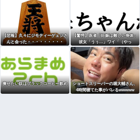
wwwwwww
【悲報】久々にジモティーゲェジさ
【驚愕】医者「妊娠は難しい身体」
んと会った・・・・・・・・・
彼女「うぅ…」ワイ「（やっ
た！）」→wwww
痩せたい奴はブラックコーヒー飲め
ショートスリーパーの堀大輔さん、
4時間寝てた事がバレるwwwww