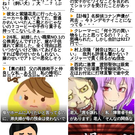
の女子がヒワイなことを言われ
ね！（飼い犬）」犬「…？（ぷ
てショックを受けたことがあっ
い」
た
彼女と紫陽花見に行ったらス
【訃報】名探偵コナン声優が
ニーカーを履いてきてた。普通
死去 → 今トンデモナイことにな
かわいいぺたんこ靴とかじゃな
ってる・・・
いの？コーヒーや手作り菓子も
持ってこないしさぁ…
クレーマーに「何十万の買い
物をしたと思ってるの！？」と
2/6私、結婚したい職業NO.1の
怒鳴られた。しかし合計は9217
公務員なんですけど、嫁が子供
円で…
連れて家出した。全く理由は思
いつかないけど強いてあげると
村上宗隆「雑音は気にしな
すれば母のせいかもしれない。
い」 批判も評価も響かない？
嫁のせいでアトピー悪化しそう
メジャーで貫く揺るがぬ信念
→
西武に激震 渡部聖弥は眼窩
【裏の顔】 父の再婚相手と仲
底骨折で出場選手登録抹消へ…
良しな私→ある日、私の帰宅に
左ほお付近に打球直撃で途中交
気付かない再婚相手「血繋がっ
代
てないのに大学費用出さなきゃ
週1エステ＆週3パーソナルジ
いけないの腹立つわ…姑だった
ム通いの美意識過剰な先輩「こ
ら先に亡くなるのに笑」私
れって普通だよね？」→私「真
「…」
似できません…」の不毛なやり
友達は料理を一口二口食べて
取りに疲れ果てた・・・
は他の料理に行く。「料理の味
【旦那の反応がコレ】夫の女
にすぐ飽きて同じ物をずっと食
友達との闇交際が発覚？！その
母がホームに入りたいと言ってるの
老人「席を譲れ！」私「障害者手帳
べていると辛い」らしい
恐ろしい内容が…ｗｗｗｗ
に、弟夫婦が母の預金は使わないで
があります」老人「そんなの関係な
義母が「髪の毛ばかり落ちて
嫁から連れ子の息子への愛が
いる」と言うのでベリーショー
と言ってきた。我が弟ながら情けな
い！」→暴言を浴びせられた直後、
足りないから離婚を考えてると
トにした。その後の掃除で出た
言われた
くて溜息が出る
周囲が動き出して…
長い毛を見て「あら、私の毛よ