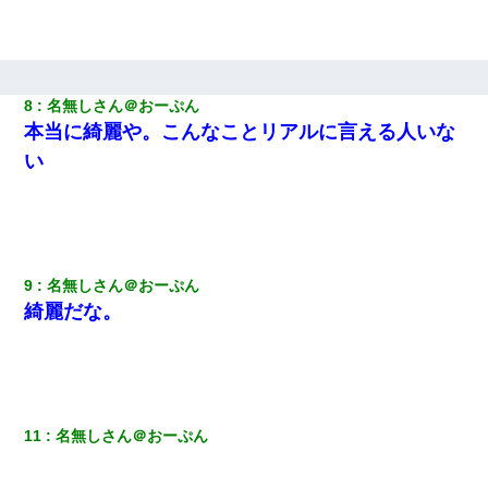
【衝撃】嫁父の会社に勤続１０年、手取り１４万 → 俺「２２万も
らえる会社から誘われた。転職したい」義父「クビ！（激怒」嫁
「離婚！（激怒」
8
名無しさん＠おーぷん
隣室のお婆ちゃん「下階からの異臭に困ってる、今もすっごく臭
い」私「変だなあ～なにも臭わないよ」→ その後。警察『絶対に
本当に綺麗や。こんなことリアルに言える人いな
窓とドアを開けないで』
い
宅飲みで女友達の乳を見てしまった・・・
【修羅場】彼女親「カスな家柄のヤツなんかと家族になるのはご
めんだ」俺「じゃあ別れます…」→ 彼女「なんで言い返してくれ
なかったの？（泣」
9
名無しさん＠おーぷん
綺麗だな。
元旦那から復縁要請。息子「最新型のiPhoneも買えない貧乏は嫌
だ、再婚して」私「なら父親と暮らせ」息子「やった＾＾」私
（もう手遅れだったんだな…）
結婚生活10ヶ月目で嫁から一方的に「もう冷めた」と離婚切り出
11
名無しさん＠おーぷん
された