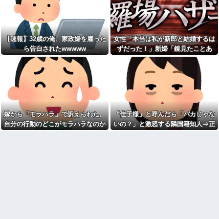
り長いみたい」と言ったら…
【画像】速水もこみちが新オ
ープンしたカフェ、サンドイッ
私「私と結婚して幸せ？」旦
チ1つ3000円
那「お前もそう思うだろ？」→
wwwwwwwwwwwwwwwwww
その返事が忘れられず、後日ま
wwwwwwww他
さかの展開に…
【速報】32歳の俺、家政婦を雇った
女性「本当は私が新郎と結婚するは
宅配のにーちゃんが米を配達
私「映画代、5000円出すね」
してくれたら、さっきから外で
ら告白されたwwwww
ずだった！」新婦「鏡見たことあ
彼「はい、お釣り」→受け取っ
話し声が…？「おすそ分けなら
た金額を見て、デート中の違和
る？」→披露宴が一瞬で騒然となっ
五キロで良いんだけどなぁ」私
感に気づいてしまい…
(一体誰だよ?!)→夜、友人と飲ん
て…
憲法9条の内容をめぐって同級
でいたらピンポーン→結果
生と大揉め。誰かが意義を申し
なんなのよ！！！すごいわ掃
立てると「憲法に逆らうなやハ
除！！！！
ンザイ者www」とかほざき...
【ネット史】「鏡の中のアク
【しまった…】 コトメに追い
トレス事件」夫は正しかったの
出されたトメと二世帯住宅を建
嫁から「モラハラ」で訴えられた。
「佳子様」と呼んだら「バカじゃな
に、なぜ喧嘩は終わらなかった
て、「２F(夫婦のエリア)には絶
のか
自分の行動のどこがモラハラなのか
いの？」と激怒する隣国籍知人⇒正
対に上がらない」という約束を
したが、早速破って2Fに上が...
【胸糞】「食に執着がない」
わからないから教えてほしい
論で返したら大炎上w
自称するクチャラー義母の汚い
ATMで俺が暗証番号を入力し
食べ方に限界
終わった瞬間に、後ろに並んで
いた外国人風の女がこちらに荷
クソ男「専業主婦は昼間寝て
物をばらまきやがった。俺（う
られていいよなぁ。俺なんか忙
っぜぇ。引き落としキャンセル...
しくて寝る暇ねーもん。どうせ
暇でしょ？俺のＤＶＤコピっと
チー牛「デブの事豚丼って呼
いてよ」
ぼうぜ！」←これが流行らなか
った理由
【驚愕】養育費を払い続けた
結果…元妻の裏切りが判
【悲報】「美人すぎる県警本
明！！！その理由がこれｗｗｗ
部長」失職ｗｗｗｗｗｗｗｗｗ
ｗ