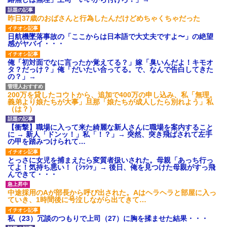
【GIF】JSのカンチョーワロ
タ
昨日37歳のおばさんと行為したんだけどめちゃくちゃだった
後続車にクラクションを鳴ら
され彼氏が逆切れ。「何クラク
日航機墜落事故の「ここからは日本語で大丈夫ですよ〜」の絶望
ション鳴らしてんだ！降りてこ
感がヤバイ・・・
いよ！」と怒鳴りだし...
【衝撃】報酬100万円超の治験
俺「初対面でなに言ったか覚えてる？」嫁「臭いんだよ！キモオ
募集がこちらｗｗｗｗｗ(※画像
タ？だっけ？」俺「だいたい合ってる。で、なんで告白してきた
あり)
の？」→
【ネット騒然】惨殺されたタ
ワマン頂き女子のこの動画、す
げえええええｗｗｗｗｗｗｗｗ
200万を貸したコウトから、追加で400万の申し込み、私「無理。
ｗｗｗ
義弟より娘たちが大事」旦那「娘たちが成人したら別れよう」私
（は？）
【愕然】白のクラウン俺氏、
高速道路左車線を制限速度で走
った結果wwwwwwwwwwww
【衝撃】職場に入って来た綺麗な新人さんに職場を案内すること
に → 新人「ドンッ！」私「！？」→ 突然、突き飛ばされて左手
百年の恋12-899 食べた量を
の甲を踏みつけられて…
張り合ってくる
【悲報】佐藤輝明・・・２軍
とっさに女児を捕まえたら変質者扱いされた。母親「あっち行っ
でも盛大にやらかす←あまり悲
てよ！気持ち悪い！（ｼｯｼｯ」→ 後日、俺を見つけた母親がすっ飛
しませないでくれ
んできて・・・
中途採用のAが部長から呼び出された。Aはヘラヘラと部屋に入っ
ていき、1時間後に号泣しながら出てきて…
私（23）冗談のつもりで上司（27）に胸を揉ませた結果・・・