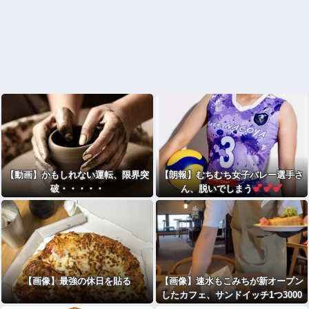
【動画】かもしれない運転、限界突
【朗報】むちむち女子バレー選手さ
破・・・・・
ん、脱いでしまう
【画像】最強の休日を貼る
【画像】速水もこみちが新オープン
したカフェ、サンドイッチ1つ3000
円wwwwwwwwwwwwwwwwwww