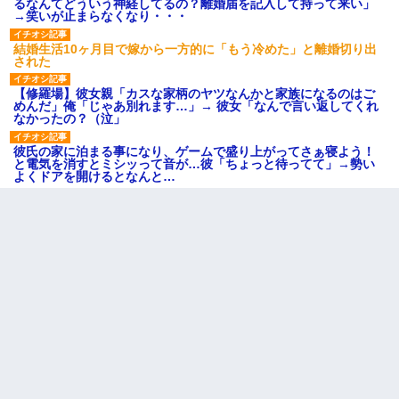
るなんてどういう神経してるの？離婚届を記入して持って来い」
→笑いが止まらなくなり・・・
結婚生活10ヶ月目で嫁から一方的に「もう冷めた」と離婚切り出
された
【修羅場】彼女親「カスな家柄のヤツなんかと家族になるのはご
めんだ」俺「じゃあ別れます…」→ 彼女「なんで言い返してくれ
なかったの？（泣」
彼氏の家に泊まる事になり、ゲームで盛り上がってさぁ寝よう！
と電気を消すとミシッって音が…彼「ちょっと待ってて」→勢い
よくドアを開けるとなんと…