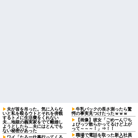
夫が首を吊った。気に入らな
牛乳パックの長さ測ったら驚
いと私を殴るウトとそれを傍観
愕の事実見つけたったｗｗｗ
するトメに生活費をくれない
【画像】彼女「ごめーん♡ち
夫…地獄の義実家をでて離婚し
ょびっツ散らかってるけど上が
ようとしたら…夫にはとんでも
って～～～！」⇒！！
ない秘密があった
職場で電話を取った新入社員
ワイ「たろー仕事行ってくる