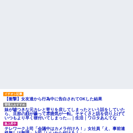
【衝撃】葬儀屋「火葬プラン
職場で電話を取った新入社員
はどうなさいますか？」ワイ喪
の女子がヒワイなことを言われ
主「直葬で(即答)」→結果ァw w
てショックを受けたことがあっ
w w w w w w w w
た
【朗報】寺田心、週6ジム通い
既婚女性が夫に夕飯も用意せ
で体重62kg→82kgに
ず週２で遊びに行くって多いか
wwwwwwww
な？遅くても21時には帰宅して
【画像】このLINEでなんで女
るんだけど
が怒ってるのか分かんない奴は
主な税金の成り立ちを調べて
モテない奴確定らしい←お前ら
みたよ
は勿論わかるよ
な？？？？？？？
妹と差をつけて育てられた。
妹「家も土地も、財産はすべて
私が継ぐ。相続は放棄して」母
「うんうん」私「わかった」 →
数年後、復讐のチャンスがや...
ハードオフに売っていた4万
4000円のフィギュアがヤバすぎ
るｗｗｗｗｗｗ「こんな高い
の？ｗｗ」「逆に超安い」
【衝撃】女友達から行為中に告白されてOKした結果
私「ちょっと、人の家の金庫
触らないでよ！」キチママ『そ
こに金庫があったから、開けて
妹が嘘つきな元カレと寄りを戻してしまったという話をしていた
みようとしただけ☆』義兄「泥
ら、旦那の顔が曇って雰囲気が一転。そそくさと話を切り上げて
は出てけ！二度と来るな！」結
いつもより早く寝付いてしまった…｜生活｜ワロタあんてな
果・・・
私「初めて飲む味だけどなん
テレワーク上司「会議中はカメラ付けろ！」女社員「え、事前連
のお茶？」彼「ちっ！」私「」
絡無しは無理」上司「いいから付けろ！」→