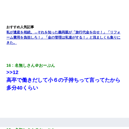
３２歳俺「ずっと好きでした！！付き合って下さい！」 ２５歳
彼女「うん！！絶対幸せになろうね！！！！」 → ７年後ｗｗ
ｗｗｗ
【唖然】帰宅したら旦那のスポーツカーが消えていた。警察『目
私が遺産を相続。→それを知った義両親が「旅行代金を出せ！」「リフォ
立つし、すぐ見つかるかもしれません』→ 数時間後・・警察『××
ーム費用を負担しろ！」「金の管理は私達がする！」と浅ましくも集りに
さんご存じですか？』
きた。
テレワーク上司「会議中はカメラ付けろ！」女社員「え、事前連
絡無しは無理」上司「いいから付けろ！」→
16
名無しさん＠おーぷん
>>12
クラスで一人無口で誰とも話さない男子がいた。→修学旅行に来
なかったその男子に女子達がお土産を渡した。5分後…
高卒で働きだして小６の子持ちって言ってたから
多分40くらい