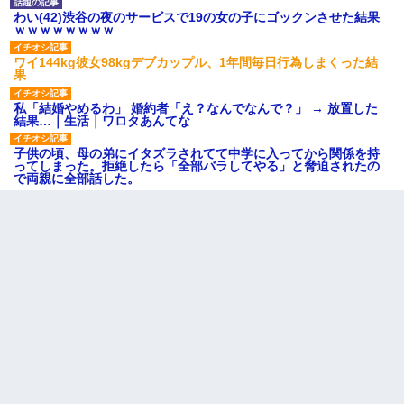
わい(42)渋谷の夜のサービスで19の女の子にゴックンさせた結果
ｗｗｗｗｗｗｗｗ
ワイ144kg彼女98kgデブカップル、1年間毎日行為しまくった結
果
私「結婚やめるわ」 婚約者「え？なんでなんで？」 → 放置した
結果…｜生活｜ワロタあんてな
子供の頃、母の弟にイタズラされてて中学に入ってから関係を持
ってしまった。拒絶したら「全部バラしてやる」と脅迫されたの
で両親に全部話した。