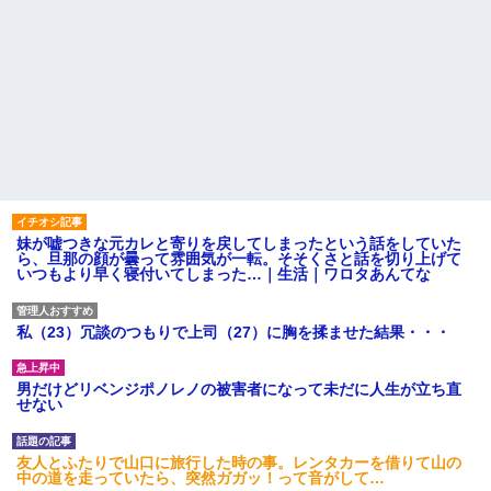
妹が嘘つきな元カレと寄りを戻してしまったという話をしていた
ら、旦那の顔が曇って雰囲気が一転。そそくさと話を切り上げて
いつもより早く寝付いてしまった…｜生活｜ワロタあんてな
私（23）冗談のつもりで上司（27）に胸を揉ませた結果・・・
男だけどリベンジポノレノの被害者になって未だに人生が立ち直
せない
友人とふたりで山口に旅行した時の事。レンタカーを借りて山の
中の道を走っていたら、突然ガガッ！って音がして…