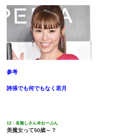
｢昨日はお兄ちゃんと一緒にお風呂に入っちゃった～｣とか毎日兄
の話をしていたA子が事故で亡くなった。→Ａ子のお母さんの話に
驚愕…
【悲報】姉と入浴中に大きくなってしまった結果ｗｗｗｗｗｗｗ
ｗ
私「結婚やめるわ」 婚約者「え？なんでなんで？」 → 放置した
結果…｜生活｜ワロタあんてな
スマホを与えられて、中学卒業する頃にはすっかり女叩きに洗脳
参考
された弟が、大学進学のために一人暮らししたいと言い出した。
誇張でも何でもなく若月
13歳娘が元嫁のところから逃げてきた。どう扱ったらいいのかわ
からない
[緊急]ベロベロの女に声をかけて行為してきた結果
12
名無しさん＠おーぷん
【画像】女上司(30)「終電なくなったね…部屋くる？」ワイ「行
きます！」
美魔女って50歳～？