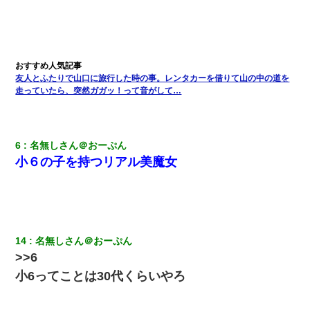
旦那の元嫁「離婚したとはいえ、私が本来の妻。許可なく結婚す
るなんてどういう神経してるの？離婚届を記入して持って来い」
→笑いが止まらなくなり・・・
童貞俺、宅飲みした女友達2人を家に泊めた結果ｗｗｗｗｗｗ
友人とふたりで山口に旅行した時の事。レンタカーを借りて山の中の道を
走っていたら、突然ガガッ！って音がして…
嫁の妹（26歳）がずっとウチに泊まりに来た結果→俺がヤバイｗ
ｗｗｗｗｗｗｗ
6
名無しさん＠おーぷん
妊娠中に「おいこのブタ女！てめー席譲れ！」と絡まれ腹を殴る
真似された。泣きながら夫に話すと一年後に…
小６の子を持つリアル美魔女
【悲報】嫁がワイのこと嫌いっぽいから単身赴任した結果
ミスした新人(
)に冗談で「行為させてくれたら許してあげる」
って言ったら・・・
14
名無しさん＠おーぷん
>>6
小6ってことは30代くらいやろ
夫に癌の余命宣告。その闘病中に長女から信じられない言葉を受
けた