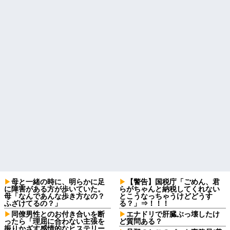
母と一緒の時に、明らかに足
【警告】国税庁「ごめん、君
に障害がある方が歩いていた。
らがちゃんと納税してくれない
母「なんであんな歩き方なの？
とこうなっちゃうけどどうす
ふざけてるの？」
る？」⇒！！！
同僚男性とのお付き合いを断
エナドリで肝臓ぶっ壊したけ
ったら「理屈に合わない主張を
ど質問ある？
振りかざす感情的なヒステリー