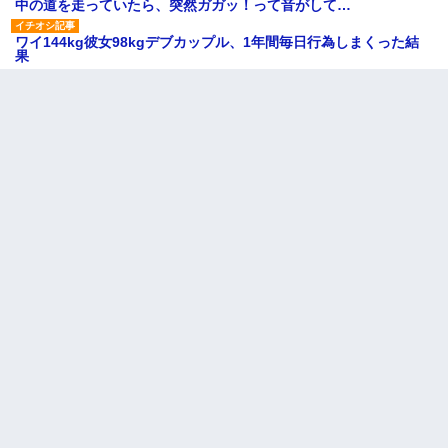
中の道を走っていたら、突然ガガッ！って音がして…
ワイ144kg彼女98kgデブカップル、1年間毎日行為しまくった結
果