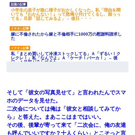
小学生の息子が急に様子がおかしくなった。私「理由を聞
いても『わかんない！』って怒鳴り付けてくるし、困っっ
てる」旦那「話してみるよ」→ 後日・・・
嫁に不倫されたから嫁と不倫相手に1000万の慰謝料請求し
た
私「まとめ買いして冷凍ストックしてる」Ａ「ずるい！ク
レクレ！」私「なんでよ」Ａ「ケーチ！バーカ！」→ 後
日、Ａ旦那が凸してきた
男だけどリベンジポノレノの被害者になって未だに人生が
立ち直せない
そして「彼女の写真見せて」と言われたんでスマ
【衝撃】婚約者「兄と結婚はするけど嫁入りするわけじゃ
ホのデータを見せた。
ない。お互い干渉はしないようにしましょう」→ その後に
結納金の話をしたので、母が・・・
二次会については俺は「彼女と相談してみてか
ら」と答えた。まあここはまではいい。
私『貯金貯まったし、やっと家建てられるね！』夫「実家
その後、後輩が寄って来て「二次会に、俺の友達
を二世帯住宅にした。それに貯金使った」→私『離婚しよ
う』夫「えっ」私『使った貯金はあげるから』→すると…
も呼んでいいですか？十人くらい」とこそっと言