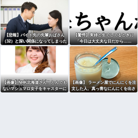
【悲報】バイト先の先輩おばさん
【驚愕】実姉と生でしてるときに
（32）と深い関係になってしまった
「今日は大丈夫な日だから……
結果⇒ｗ
ね？」とか言われwwww
【画像】NHK北海道さん、とんでも
【画像】 ラーメン屋でにんにくを注
ないマシュマロ女子をキャスターに
文した人、真っ青なにんにくを出さ
起用ｗ
れる