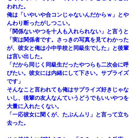
われた。
【クズ】昔、兄がお見合いして「ブスすぎｗｗｗ」と断っ
俺は「いやいや合コンじゃないんだからｗ」とや
た女性が、兄の同級生と結婚。それを知った兄は荒れ狂
い、｢嫁さん、俺のお古ですが気分はどう？」とメールを送
んわり断ったがしつこい。
った→
「関係ないやつを十人も入れられない」と言うと
「実は関係者です。さっきの写真を見てわかった
中途採用のAが部長から呼び出された。Aはヘラヘラと部屋
に入っていき、1時間後に号泣しながら出てきて…
が、彼女と俺は小中学校と同級生でした」と後輩
は言い出した。
【衝撃】嫁父の会社に勤続１０年、手取り１４万 → 俺「２
「だから同じく同級生だったやつらも二次会に呼
２万もらえる会社から誘われた。転職したい」義父「ク
ビ！（激怒」嫁「離婚！（激怒」
びたい。彼女には内緒にして下さい。サプライズ
です」
近所のお寺に住み込みで手伝いしてる知的障害のオッサン
がいた。ある日、オッサンが火かき棒を持って顔を真っ赤
そんなこと言われても俺はサプライズ好きじゃな
にしながら走り回っていて…
いし、後輩の友人なんていうどうでもいいやつを
大量に入れたくない。
32歳ワイ、34歳の可愛い女と付き合うも現実を知ってしま
い無事死亡・・・
「一応彼女に聞くが、たぶんムリ」と言って立ち
去った。
生保レディと行為する為に駆け引きしてみた結果ｗｗｗｗ
ｗｗｗｗｗｗｗｗ