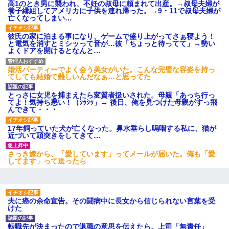
旦那が長男のDNA鑑定をしたら血縁関係0%だった。旦那
高1のとき男に襲われ、不妊の叔母に頼まれて出産。→叔母夫婦が
「やっぱりウワキしてたんだな…」長男「俺は誰の子供な
養子縁組してアメリカに子供を連れ帰った。→9・11で叔母夫婦が
の？」長女・次男「ウワキ女！」
亡くなってしまい…
彼氏の家に泊まる事になり、ゲームで盛り上がってさぁ寝よう！
元夫の連れ子「俺の結婚式の時くらい、母親としての責任
と電気を消すとミシッって音が…彼「ちょっと待ってて」→勢い
を果たそうとは思わないのか！」→どうも連れ子は…
よくドアを開けるとなんと…
婚活パーティーでよく会う美女がいた。こんな完璧な容姿を持っ
てしても結婚て難しいんだなぁ…と思ってた
｢昨日はお兄ちゃんと一緒にお風呂に入っちゃった～｣とか
毎日兄の話をしていたA子が事故で亡くなった。→Ａ子のお
母さんの話に驚愕…
とっさに女児を捕まえたら変質者扱いされた。母親「あっち行っ
てよ！気持ち悪い！（ｼｯｼｯ」→ 後日、俺を見つけた母親がすっ飛
んできて・・・
「お前の父ちゃんは自宅警備員」とかからかわれたけど、
実はとんでもない仕事に就いていた
17年飼っていた犬が亡くなった。鼻水垂らし嗚咽する私に、猫が
近づいて頭突きをしてきて…
友人「酒の勢いで女先輩をホテルに連れ込んだｗｗｗｗ
さっき嫁から、「愛しています」ってメールが届いた。俺も「愛
ｗ」俺「…」
してます」って送ったら
【驚愕】5000円でＪＫと行為してきたが後悔しかない…
夫に癌の余命宣告。その闘病中に長女から信じられない言葉を受
けた
【画像】女の子「お母さん！！私ようやくファッションモ
デルに選ばれたの！絶対見に来てね！」→悲しい結果がこ
れ・・・
転職先が決まったので退職の意思を伝えたら。上司「無責任」