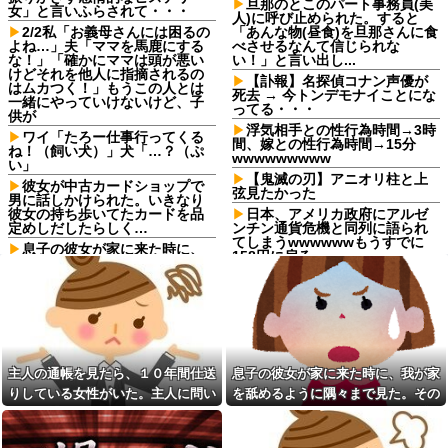
旦那のとこのパート事務員(美
女」と言いふらされて・・・
人)に呼び止められた。すると
2/2私「お義母さんには困るの
「あんな物(昼食)を旦那さんに食
よね…」夫「ママを馬鹿にする
べさせるなんて信じられな
な！」「確かにママは頭が悪い
い！」と言い出し...
けどそれを他人に指摘されるの
【訃報】名探偵コナン声優が
はムカつく！」もうこの人とは
死去 → 今トンデモナイことにな
一緒にやっていけないけど、子
ってる・・・
供が
浮気相手との性行為時間→3時
ワイ「たろー仕事行ってくる
間、嫁との性行為時間→15分
ね！（飼い犬）」犬「…？（ぷ
wwwwwwwww
い」
【鬼滅の刃】アニオリ柱と上
彼女が中古カードショップで
弦見たかった
男に話しかけられた。いきなり
彼女の持ち歩いてたカードを品
日本、アメリカ政府にアルゼ
定めしだしたらしく…
ンチン通貨危機と同列に語られ
てしまうwwwwwwもうすでに
息子の彼女が家に来た時に、
158円に戻る
我が家を舐めるように隅々まで
見た。その次の瞬間、女がとん
【悲報】隣家の室外機、限界
でもない一言
突破ｗｗｗｗｗｗｗ （※画像あ
り）他
子供の学費のため夫と通帳を
作り6年で200万貯めた。その会
嫁の不倫発覚。子供達にはま
話を夫はコロっと忘れ、ある日
だ母親が必要と嫁が主張し、血
積立通帳を発見した
の滲む思いで再構築を決めたん
だが…子供達「なぜ離婚しない
主人の通帳を見たら、１０年間仕送
息子の彼女が家に来た時に、我が家
私「毎日何をしてるんです
の？お母さんの顔見るの嫌！」
か？」同室の女性「実はね…」
りしている女性がいた。主人に問い
を舐めるように隅々まで見た。その
→カーテン越しに聞こえていた
90年ぶりに誕生した待望の女
詰めたら、白状して...
次の瞬間、女がとんでもない一言
声の正体が意外すぎて…
の子。お祭り騒ぎの義実家の一
方で、近所の婦人会メンバーか
元同級生から「お前を取材し
ら「死なないといいね」と不吉