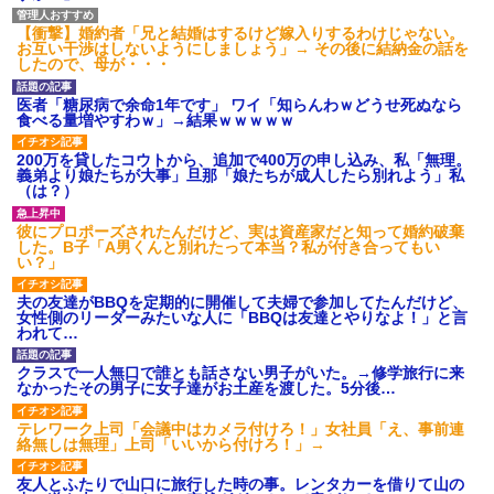
【衝撃】婚約者「兄と結婚はするけど嫁入りするわけじゃない。
お互い干渉はしないようにしましょう」→ その後に結納金の話を
したので、母が・・・
医者「糖尿病で余命1年です」 ワイ「知らんわｗどうせ死ぬなら
食べる量増やすわｗ」→結果ｗｗｗｗｗ
200万を貸したコウトから、追加で400万の申し込み、私「無理。
義弟より娘たちが大事」旦那「娘たちが成人したら別れよう」私
（は？）
彼にプロポーズされたんだけど、実は資産家だと知って婚約破棄
した。B子「A男くんと別れたって本当？私が付き合ってもい
い？」
夫の友達がBBQを定期的に開催して夫婦で参加してたんだけど、
女性側のリーダーみたいな人に「BBQは友達とやりなよ！」と言
われて…
クラスで一人無口で誰とも話さない男子がいた。→修学旅行に来
なかったその男子に女子達がお土産を渡した。5分後…
テレワーク上司「会議中はカメラ付けろ！」女社員「え、事前連
絡無しは無理」上司「いいから付けろ！」→
友人とふたりで山口に旅行した時の事。レンタカーを借りて山の