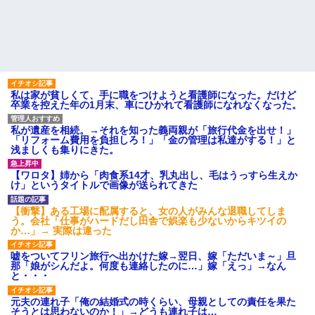
ど、「～とか～」「～とか考え
w w w w w w
て～」と何度も言ってたのが耳
【画像】俺たちの姫、佳子さ
に残ってしまった
まのお気に入りのドレスがこち
iPadを盗まれた話
らです←コレは可愛過ぎるw w
w w w w w w
【サッカー界激震】韓国サッ
カー協会、W杯予選の審判に“性
年収1500万の父が退職。父
接待”していたことが発覚 協会
「退職金も渡したよな？」母
カードの決済明細まで見つかる
「貯金なんてないよー」父「全
私は家が貧しくて、手に職をつけようと看護師になった。だけど
部なくなったの！？」→予想外
彼氏「俺の親は毒親。だから
卒業を控えた年の1月末、車にひかれて看護師になれなくなった。
の返事に家族騒然となり…
結婚しても一切関わらなくてい
い」私「うん」彼氏「そのかわ
ハードオフに売っていた4万
り俺もお前の親と一切関わらな
私が遺産を相続。→それを知った義両親が「旅行代金を出せ！」
4000円のフィギュアがヤバすぎ
い。結婚の挨拶にも行かない」
「リフォーム費用を負担しろ！」「金の管理は私達がする！」と
るｗｗｗｗｗｗ「こんな高い
私「えっ」
浅ましくも集りにきた。
の？ｗｗ」「逆に超安い」
子どもが中学受験してる知り
私「ちょっと、人の家の金庫
合い、たくさん受けさせてるけ
触らないでよ！」キチママ『そ
【ワロタ】姉から「肉食系14才、乳丸出し、毛はうっすら生えか
ど合格したの通えない距離の学
こに金庫があったから、開けて
け」というタイトルで画像が送られてきた
校だけらしい
みようとしただけ☆』義兄「泥
は出てけ！二度と来るな！」結
主な税金の成り立ちを調べて
【衝撃】ある工場に配属すると、女の人がみんな退職してしま
果・・・
みたよ
う。会社「仕事がハードだし田舎で娯楽も少ないからキツイの
私「初めて飲む味だけどなん
か…」→ 実際は違った
のお茶？」彼「ちっ！」私「」
【GIF】JSのカンチョーワロ
嘘をついてフリン旅行へ出かけた嫁→翌日、嫁「ただいま～」旦
タ
那「娘がシんだよ。何度も連絡したのに…」嫁「えっ」→なん
と・・・
後続車にクラクションを鳴ら
され彼氏が逆切れ。「何クラク
ション鳴らしてんだ！降りてこ
元夫の連れ子「俺の結婚式の時くらい、母親としての責任を果た
いよ！」と怒鳴りだし...
そうとは思わないのか！」→どうも連れ子は…