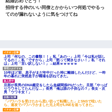
結婚おめでとう！
招待する仲のいい同僚とかからいつ何処でやるっ
10年ほど前、息子がまだ年中だった時に離婚したんだけ
ど、一昨年の暮れに突然息子が職場を訪ねてきた。
てのが漏れないように気をつけてね
夫に癌の余命宣告。その闘病中に長女から信じられない言
葉を受けた
200万を貸したコウトから、追加で400万の申し込み、私
「無理。義弟より娘たちが大事」旦那「娘たちが成人した
ら別れよう」私（は？）
上司「何なの、この書類！！」私「あの‥」上司「今は私が話し
てるの！」私「ですから」上司「黙って聞きなさい！」私「それ
【衝撃】ヤンキー女に「サせて」って言った結果
は」上司「言い訳しない！」→結果ｗｗｗｗｗ
10年ほど前、息子がまだ年中だった時に離婚したんだけど、一昨
【まぬけ】夫「離婚だ！」私「わかった。で？」夫「慰謝
年の暮れに突然息子が職場を訪ねてきた。
料だ！」私「いいけど弁護士通して。私も請求する」夫
「」
旦那が長男のDNA鑑定をしたら血縁関係0%だった。旦那「やっぱ
りウワキしてたんだな…」長男「俺は誰の子供なの？」長女・次
男「ウワキ女！」
全く親しくないママ友Aから突然「飲み会しよう」と誘われ
たがお断りした。後日Aの企みを知ってゾッとするやら腹立
つやら！
「パワハラを受けたから思い切って転職した」とSNSで呟いた
ら、速攻でパワハラかました元上司がLINEを送ってきた。