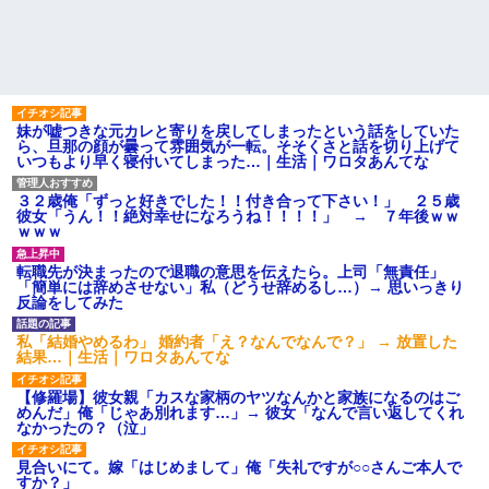
妹が嘘つきな元カレと寄りを戻してしまったという話をしていた
ら、旦那の顔が曇って雰囲気が一転。そそくさと話を切り上げて
いつもより早く寝付いてしまった…｜生活｜ワロタあんてな
３２歳俺「ずっと好きでした！！付き合って下さい！」 ２５歳
彼女「うん！！絶対幸せになろうね！！！！」 → ７年後ｗｗ
ｗｗｗ
転職先が決まったので退職の意思を伝えたら。上司「無責任」
「簡単には辞めさせない」私（どうせ辞めるし…）→ 思いっきり
反論をしてみた
私「結婚やめるわ」 婚約者「え？なんでなんで？」 → 放置した
結果…｜生活｜ワロタあんてな
【修羅場】彼女親「カスな家柄のヤツなんかと家族になるのはご
めんだ」俺「じゃあ別れます…」→ 彼女「なんで言い返してくれ
なかったの？（泣」
見合いにて。嫁「はじめまして」俺「失礼ですが○○さんご本人で
すか？」