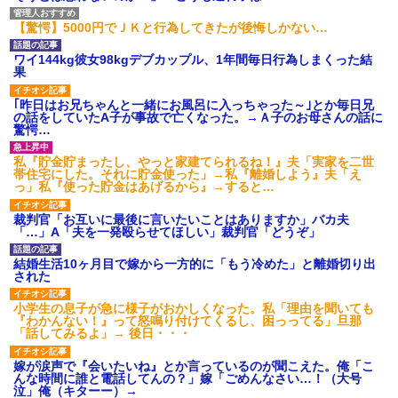
【衝撃】報酬100万円超の治験
募集がこちらｗｗｗｗｗ(※画像
【驚愕】5000円でＪＫと行為してきたが後悔しかない…
あり)
【ネット騒然】惨殺されたタ
ワイ144kg彼女98kgデブカップル、1年間毎日行為しまくった結
ワマン頂き女子のこの動画、す
果
げえええええｗｗｗｗｗｗｗｗ
ｗｗｗ
｢昨日はお兄ちゃんと一緒にお風呂に入っちゃった～｣とか毎日兄
【愕然】白のクラウン俺氏、
の話をしていたA子が事故で亡くなった。→Ａ子のお母さんの話に
高速道路左車線を制限速度で走
驚愕…
った結果wwwwwwwwwwww
百年の恋12-899 食べた量を
私『貯金貯まったし、やっと家建てられるね！』夫「実家を二世
張り合ってくる
帯住宅にした。それに貯金使った」→私『離婚しよう』夫「え
【悲報】佐藤輝明・・・２軍
っ」私『使った貯金はあげるから』→すると…
でも盛大にやらかす←あまり悲
しませないでくれ
裁判官「お互いに最後に言いたいことはありますか」バカ夫
「…」A「夫を一発殴らせてほしい」裁判官「どうぞ」
結婚生活10ヶ月目で嫁から一方的に「もう冷めた」と離婚切り出
された
小学生の息子が急に様子がおかしくなった。私「理由を聞いても
『わかんない！』って怒鳴り付けてくるし、困っってる」旦那
「話してみるよ」→ 後日・・・
嫁が涙声で『会いたいね』とか言っているのが聞こえた。俺「こ
んな時間に誰と電話してんの？」嫁「ごめんなさい…！（大号
泣」俺（キターー）→