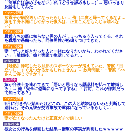
「簡単には辞めさせない」私（どうせ辞めるし…）→ 思いっきり
反論をしてみた
放置子が病院送りになったらしい → 俺（二度と帰ってくるなよ…
嫁を半身不随にしやがった恨みは、正直こんなもんじゃ晴れな
い）
最近うちの庭に知らない男の人がしょっちゅう入ってくる。それ
を職場で愚痴ったら、同僚男性が怒鳴りつけてきた。
妻「ずっと好きだった人と一緒になりたいから、わかれてくださ
い」→離婚後、娘と実家で生活してると…
【唖然】帰宅したら旦那のスポーツカーが消えていた。警察『目
立つし、すぐ見つかるかもしれません』→ 数時間後・・警察『××
さんご存じですか？』
嫁が弁護士を連れてきて「悪いと思うなら慰謝料を払って離婚し
ろ」→ 俺「完全に恐喝になってますね」「お前、これが詐欺だっ
て知ってる？」
9月に付き合い始めたけどこの、この人と結婚はないわと判断して
別れた。その元彼が交通事故で重体になっているらしく…
妻が亡くなったんだけど正直ガチで嬉しい
彼女との行為を録画した結果→衝撃の事実が判明したｗｗｗｗｗ