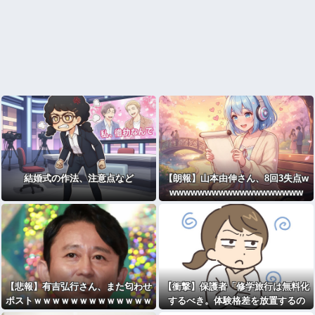
結婚式の作法、注意点など
【朗報】山本由伸さん、8回3失点w
wwwwwwwwwwwwwwwwwww
【悲報】有吉弘行さん、また匂わせ
【衝撃】保護者「修学旅行は無料化
ポストｗｗｗｗｗｗｗｗｗｗｗｗｗ
するべき。体験格差を放置するの
ｗｗｗｗ
か」←これｗｗｗｗｗ