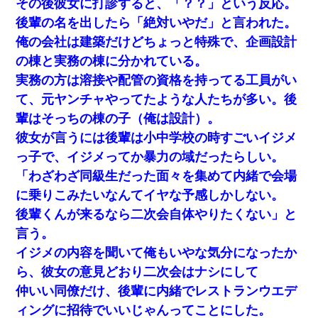
その後彼女に打診すると、「？？」という反応。
後輩の名を出したら「絶対いやだ」と言われた。
彼女にプロポーズしてOK貰った俺、告げられた結婚条件に
ブチ切れて無事婚約破棄・・・
俺の会社は建築だけどちょっと特殊で、企画設計
の棟と実務の棟に分かれている。
友人とふたりで山口に旅行した時の事。レンタカーを借り
実務の方は溶接や配管の資格を持ってる工員がい
て山の中の道を走っていたら、突然ガガッ！って音がし
て…
て、元ヤンチャやってたような人たちが多い。後
輩はそっちの棟の子（俺は設計）。
私（23）冗談のつもりで上司（27）に胸を揉ませた結
彼女が言うには後輩は小中学校の時すごいイジメ
果・・・
っ子で、イジメってか暴力の域だったらしい。
「わざわざ同級生だった面々を集めて内緒で会場
嫁の妹（26歳）がずっとウチに泊まりに来た結果→俺がヤ
バイｗｗｗｗｗｗｗｗ
に乗りこみたいなんてイヤな予感しかしない。
後輩くんが来るなら二次会自体やりたくない」と
【修羅場】彼女親「カスな家柄のヤツなんかと家族になる
言う。
のはごめんだ」俺「じゃあ別れます…」→ 彼女「なんで言
い返してくれなかったの？（泣」
イジメの内容を聞いて俺もいやな気分になったか
ら、彼女の意見どおり二次会はナシにして
子供の頃、母の弟にイタズラされてて中学に入ってから関
仲いい同僚だけ、後輩に内緒でレストランウエデ
係を持ってしまった。拒絶したら「全部バラしてやる」と
脅迫されたので両親に全部話した。
ィングに招待でいいじゃんってことにした。