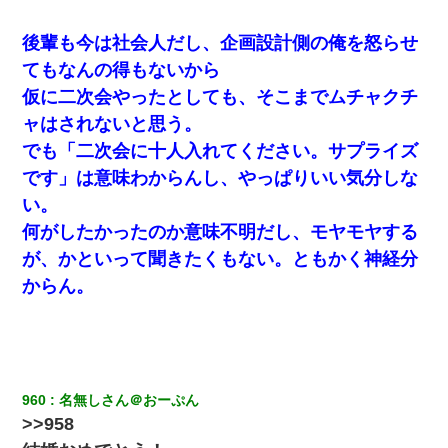
妻と同居し始めたときから、よく妻が「どこかで音漏れし
後輩も今は社会人だし、企画設計側の俺を怒らせ
てない？音楽聞こえる」と言っていて…
てもなんの得もないから
彼にプロポーズされたんだけど、実は資産家だと知って婚
仮に二次会やったとしても、そこまでムチャクチ
約破棄した。B子「A男くんと別れたって本当？私が付き合
ってもいい？」
ャはされないと思う。
でも「二次会に十人入れてください。サプライズ
【戦争】不妊の俺嫁に弟嫁が2日間4歳児を託児 俺嫁はそこ
です」は意味わからんし、やっぱりいい気分しな
まで気にしてなかったが、あまりにも子供が俺嫁に懐くの
で最後らへん顔引きつってた → そして弟嫁が迎えに来た翌
い。
日…
何がしたかったのか意味不明だし、モヤモヤする
が、かといって聞きたくもない。ともかく神経分
妻「ずっと好きだった人と一緒になりたいから、わかれて
ください」→離婚後、娘と実家で生活してると…
からん。
ミスした新人(
)に冗談で「行為させてくれたら許してあ
げる」って言ったら・・・
我が家のガレージに見知らぬ車。俺「もしもし、玄関にも
960
名無しさん＠おーぷん
シャッターリモコンあるだろ？DOWNのボタン押してｗ」
>>958
→ 待つこと１時間弱・・・