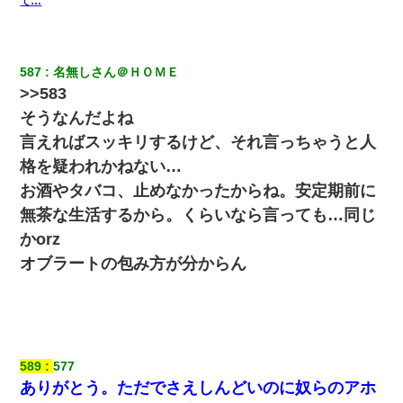
て…
ろ」→ 俺「完全に恐喝になってますね」「お前、これが詐欺だっ
て知ってる？」
ずっとニートだと思ってた同居の義弟が投資で旦那より稼いでる
587
名無しさん＠ＨＯＭＥ
とか知らなかった…
>>583
そうなんだよね
【悲報】嫁がワイのこと嫌いっぽいから単身赴任した結果
言えればスッキリするけど、それ言っちゃうと人
格を疑われかねない…
私『貯金貯まったし、やっと家建てられるね！』夫「実家を二世
帯住宅にした。それに貯金使った」→私『離婚しよう』夫「え
お酒やタバコ、止めなかったからね。安定期前に
っ」私『使った貯金はあげるから』→すると…
無茶な生活するから。くらいなら言っても…同じ
かorz
新築の家で。クラクラするくらいの「白粉の匂い」が鼻につくも
嫁＆娘「そんな匂いしない…」ある日、友人奥「素敵なアンティ
オブラートの包み方が分からん
ークですね！」俺（！？）
夫の友達がBBQを定期的に開催して夫婦で参加してたんだけど、
女性側のリーダーみたいな人に「BBQは友達とやりなよ！」と言
われて…
589
577
ありがとう。ただでさえしんどいのに奴らのアホ
彼女(美人女医)にネックレスをプレゼント。「こんな安物を渡すく