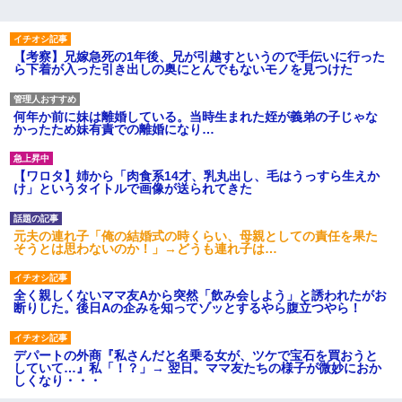
【考察】兄嫁急死の1年後、兄が引越すというので手伝いに行った
ら下着が入った引き出しの奥にとんでもないモノを見つけた
何年か前に妹は離婚している。当時生まれた姪が義弟の子じゃな
かったため妹有責での離婚になり…
【ワロタ】姉から「肉食系14才、乳丸出し、毛はうっすら生えか
け」というタイトルで画像が送られてきた
元夫の連れ子「俺の結婚式の時くらい、母親としての責任を果た
そうとは思わないのか！」→どうも連れ子は…
全く親しくないママ友Aから突然「飲み会しよう」と誘われたがお
断りした。後日Aの企みを知ってゾッとするやら腹立つやら！
デパートの外商『私さんだと名乗る女が、ツケで宝石を買おうと
していて…』私「！？」→ 翌日。ママ友たちの様子が微妙におか
しくなり・・・