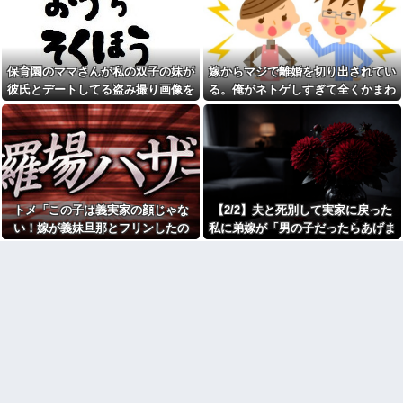
燥機シートを「ご自由にどうぞ
た。まさかの不倫現場に遭遇...
だろw」と勝手に盗もうとした
進学クラスで教師への不満を
DQN夫婦！注意したら「は？名
抱えていた中学生。悩んだ末に
前かいてないんですけど」と逆
取った行動が大人にも響くもの
ギレ
で…
保育園のママさんが私の双子の妹が
嫁からマジで離婚を切り出されてい
ジャンポケ斉藤「同意があっ
彼の同期の嫁が子供を産ん
たんです。本当です。信じて下
彼氏とデートしてる盗み撮り画像を
る。俺がネトゲしすぎて全くかまわ
だ。すると、彼が「出産祝いに
さい」 ←何でこの主張が通ら
見せて「あとはわかるよね？とりあ
なかったのが原因らしく...
人生ゲームをあげるんだ！」と
ないの？
話してきて...
えず5万を家に持ってきて」と脅し
父がﾀﾋんだ翌日、彼女から
【速報】れいわ新選組さん
「今日はつきあって半年の記念
てきた
「いのちの党」に改名ｗｗｗｗ
日だね！おめでとう！」とメー
ｗｗｗｗ
ルが来た。それから連絡は無視
している。「別れたいならせめ
【画像】令和最新版のあのち
てそう言って」と連絡きたけど
ゃん、可愛過ぎてワイらにブッ
話もしたくないんだよ…….他
トメ「この子は義実家の顔じゃな
【2/2】夫と死別して実家に戻った
刺さりまくりw w w w w w
弟「エレベーターで知らない
い！嫁が義妹旦那とフリンしたの
私に弟嫁が「男の子だったらあげま
【衝撃】浅田真央ちゃんの婚
女に蹴られた！」私「何した
活条件がこちら←むしろコレは
よ！」私「DNA鑑定します？」義妹
すよ☆」と妊娠を報告してきた。そ
の？」→事情を聞いた家族全員
普通じゃね？w w w w w w w w
が「それは自業自得」と呆れて
旦那「もちろんです」→結果…
して私名義の家を弟が継ぐ前提で話
カフェで長時間パソコン弄っ
しまい…
し出し…
ている奴の正体
生理の予定が８月６日なんだ
劇場版映画ちいかわTHE
けど７月２９日にドバッと鮮血
MOVIE、明日興行収入1兆円突破
でたから生理かな？って思った
が確実にｗｗｗｗｗｗｗｗｗｗ
のよね
ｗｗｗ
彼氏「俺の親は毒親。だから
【人工障がい者】 甥(28)「両
結婚しても一切関わらなくてい
親が亡くなったんで僕のこと引
い」私「うん」彼氏「そのかわ
き取ってほしいんですけど！」
り俺もお前の親と一切関わらな
なんでいい年したヒキニートを
い。結婚の挨拶にも行かない」