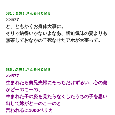
【戦争】不妊の俺嫁に弟嫁が2日間4歳児を託児 俺嫁はそこまで気
にしてなかったが、あまりにも子供が俺嫁に懐くので最後らへん
581
名無しさん＠ＨＯＭＥ
顔引きつってた → そして弟嫁が迎えに来た翌日…
>>577
と、ともかくお身体大事に。
【身体で払わせて】女友達「ごめん、何も言わずにお金貸してく
そりゃ納得いかないよなあ、切迫気味の妻よりも
ださい……」俺「いいよ！いくら？」女友達「10万円ぐら
い……」俺「ほい！10万！」→
無茶しておなかの子死なせたアホが大事って。
ワイ144kg彼女98kgデブカップル、1年間毎日行為しまくった結
果
昨日37歳のおばさんと行為したんだけどめちゃくちゃだった
585
名無しさん＠ＨＯＭＥ
>>577
高1のとき男に襲われ、不妊の叔母に頼まれて出産。→叔母夫婦が
生まれたら義兄夫婦にそっちだけずるい、心の傷
養子縁組してアメリカに子供を連れ帰った。→9・11で叔母夫婦が
亡くなってしまい…
がどーのこーの、
生まれた子の姿を見たらなくしたうちの子を思い
ケーキバイキングにいた単独の50くらいのオッサン、強烈だっ
出して嫁がどーのこーのと
た。
言われるに1000ペリカ