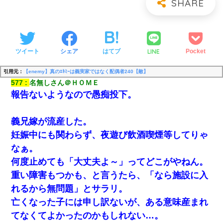
LINE
ツイート
シェア
はてブ
Pocket
引用元：
【enemy】真のｴﾈﾐｰは義実家ではなく配偶者240【敵】
577
名無しさん＠ＨＯＭＥ
報告ないようなので愚痴投下。
義兄嫁が流産した。
妊娠中にも関わらず、夜遊び飲酒喫煙等してりゃ
なぁ。
何度止めても「大丈夫よ～」ってどこがやねん。
重い障害もつかも、と言うたら、「なら施設に入
れるから無問題」とサラリ。
亡くなった子には申し訳ないが、ある意味産まれ
てなくてよかったのかもしれない…。