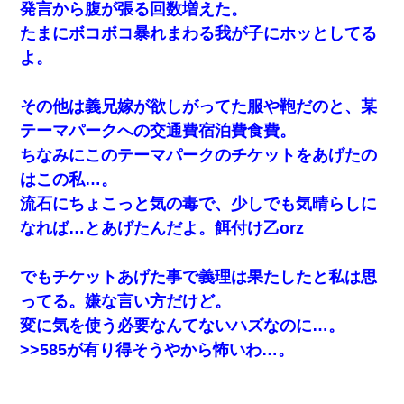
らいなら、渡さないほうがマシだからね」→ ６０万したと話した
発言から腹が張る回数増えた。
ら・・・
たまにボコボコ暴れまわる我が子にホッとしてる
よ。
【クズ】昔、兄がお見合いして「ブスすぎｗｗｗ」と断った女性
が、兄の同級生と結婚。それを知った兄は荒れ狂い、｢嫁さん、俺
のお古ですが気分はどう？」とメールを送った→
その他は義兄嫁が欲しがってた服や鞄だのと、某
テーマパークへの交通費宿泊費食費。
童貞俺、宅飲みした女友達2人を家に泊めた結果ｗｗｗｗｗｗ
ちなみにこのテーマパークのチケットをあげたの
はこの私…。
彼氏の家に泊まる事になり、ゲームで盛り上がってさぁ寝よう！
と電気を消すとミシッって音が…彼「ちょっと待ってて」→勢い
流石にちょこっと気の毒で、少しでも気晴らしに
よくドアを開けるとなんと…
なれば…とあげたんだよ。餌付け乙orz
妻と同居し始めたときから、よく妻が「どこかで音漏れしてな
い？音楽聞こえる」と言っていて…
でもチケットあげた事で義理は果たしたと私は思
ってる。嫌な言い方だけど。
22歳の頃、父に36歳の男性とお見合いをしてくれと頼まれた。父
変に気を使う必要なんてないハズなのに…。
の親会社の経営者の息子さんだったので、父も喜んで私の写真を
送ったんだが→
>>585が有り得そうやから怖いわ…。
10年ほど前、息子がまだ年中だった時に離婚したんだけど、一昨
年の暮れに突然息子が職場を訪ねてきた。