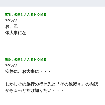
夫に癌の余命宣告。その闘病中に長女から信じられない言葉を受
けた
578
名無しさん＠ＨＯＭＥ
>>577
嫁が涙声で『会いたいね』とか言っているのが聞こえた。俺「こ
んな時間に誰と電話してんの？」嫁「ごめんなさい…！（大号
お、乙
泣」俺（キターー）→
体大事にな
【不幸な結婚式】新郎親族「ブスのくせにドレスなんか着ちゃっ
てさ～ほんと恥ずかしいわよね～（大声」新郎両親「！！！（土
下座」→ 結果・・・
580
名無しさん＠ＨＯＭＥ
旦那が長男のDNA鑑定をしたら血縁関係0%だった。旦那「やっぱ
りウワキしてたんだな…」長男「俺は誰の子供なの？」長女・次
>>577
男「ウワキ女！」
安静に、お大事に・・・
上司「何なの、この書類！！」私「あの‥」上司「今は私が話し
てるの！」私「ですから」上司「黙って聞きなさい！」私「それ
しかしその旅行の行き先と「その他諸々」の内訳
は」上司「言い訳しない！」→結果ｗｗｗｗｗ
がちょっとだけ知りたい・・・
兄の新しい嫁がやらかしすぎて辛い。当たり前のように実家や姪
の幼稚園に来る