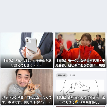
【画像】iPhoneSE、女子高生を追
【画像】モーグル女子日本代表・中
い詰めてしまう・・・
尾春香、紐ビキニ姿を公開！ 現役
アスリートの激レア水着ショットに
反響… 2026年ミラノ五輪出場
ジャンポケ斉藤「同意があったんで
【悲報】みいちゃんの作者さん、泣
す。本当です。信じて下さい」 ←
いてしまう
（※画像あり）
何でこの主張が通らないの？