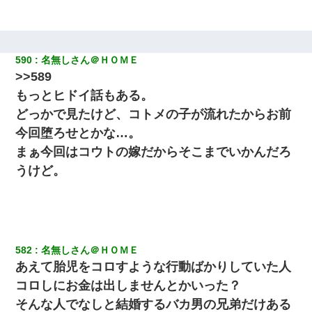
嫁の妹（26歳）がずっとウチに泊まりに来た結果→俺がヤバイｗ
ｗｗｗｗｗｗｗ
590
名無しさん＠ＨＯＭＥ
>>589
我が家のガレージに見知らぬ車。俺「もしもし、玄関にもシャッ
ターリモコンあるだろ？DOWNのボタン押してｗ」→ 待つこと１
もっとヒドイ話もある。
時間弱・・・
どっかで見たけど、コトメの子が流れたからお前
今回堕ろせとかな…。
13歳娘が元嫁のところから逃げてきた。どう扱ったらいいのかわ
からない
まぁ今回はコウトの嫁だからそこまでいかんだろ
うけど。
582
名無しさん＠ＨＯＭＥ
あえて胎児をコロすような行動ばかりしていた人
コロしにお金は出しませんとかいった？
そんな人でなしと結婚するバカ男の兄弟だけある