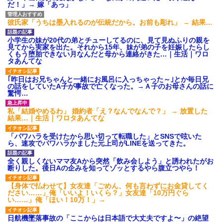
だ！」→ 嫁「あっ」
募集がこちらｗｗｗｗｗ(※画像
あり)
彼氏家「うちは墨入れるのが伝統だから。お前も彫れ」 → 結果…
【ネット騒然】惨殺されたタ
ワマン頂き女子のこの動画、す
げえええええｗｗｗｗｗｗｗｗ
小学生の妹が20代の弟とチューしてるのに、見て見ぬふりの親を
ｗｗｗ
見てから実家を出た。それから15年、妹が弟の子を妊娠したらし
【愕然】白のクラウン俺氏、
くもう堕胎できない月なんだと母から連絡がきた…｜生活｜ワロ
高速道路左車線を制限速度で走
タあんてな
った結果wwwwwwwwwwww
百年の恋12-899 食べた量を
｢昨日はお兄ちゃんと一緒にお風呂に入っちゃった～｣とか毎日兄
張り合ってくる
の話をしていたA子が事故で亡くなった。→Ａ子のお母さんの話に
驚愕…
【悲報】佐藤輝明・・・２軍
でも盛大にやらかす←あまり悲
しませないでくれ
私「結婚やめるわ」 婚約者「え？なんでなんで？」 → 放置した
結果…｜生活｜ワロタあんてな
「パワハラを受けたから思い切って転職した」とSNSで呟いた
ら、速攻でパワハラかました元上司がLINEを送ってきた。
全く親しくないママ友Aから突然「飲み会しよう」と誘われたがお
断りした。後日Aの企みを知ってゾッとするやら腹立つやら！
【身体で払わせて】女友達「ごめん、何も言わずにお金貸してく
ださい……」俺「いいよ！いくら？」女友達「10万円ぐら
い……」俺「ほい！10万！」→
日航機墜落事故の「ここからは日本語で大丈夫ですよ〜」の絶望