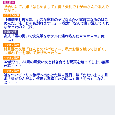
見合いにて。嫁「はじめまして」俺「失礼ですが○○さんご本人で
すか？」
【修羅場】彼女親「カスな家柄のヤツなんかと家族になるのはご
めんだ」俺「じゃあ別れます…」→ 彼女「なんで言い返してくれ
なかったの？（泣」
友人「酒の勢いで女先輩をホテルに連れ込んだｗｗｗｗｗ」俺
「…」
姉旦那の友達「ほんとのパパだよ～」私のお腹を触ってほざく。
→思わず手を叩いて振り払ったら…
32歳ワイ、34歳の可愛い女と付き合うも現実を知ってしまい無事
死亡・・・
嘘をついてフリン旅行へ出かけた嫁→翌日、嫁「ただいま～」旦
那「娘がシんだよ。何度も連絡したのに…」嫁「えっ」→なん
と・・・