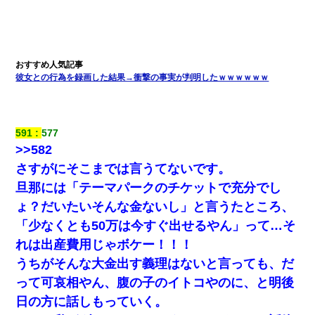
彼女との行為を録画した結果→衝撃の事実が判明したｗｗｗｗｗｗ
591
577
>>582
さすがにそこまでは言うてないです。
旦那には「テーマパークのチケットで充分でし
ょ？だいたいそんな金ないし」と言うたところ、
「少なくとも50万は今すぐ出せるやん」って…そ
れは出産費用じゃボケー！！！
うちがそんな大金出す義理はないと言っても、だ
って可哀相やん、腹の子のイトコやのに、と明後
日の方に話しもっていく。