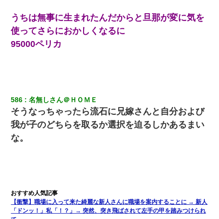
妹が嘘つきな元カレと寄りを戻してしまったという話をしていた
ら、旦那の顔が曇って雰囲気が一転。そそくさと話を切り上げて
うちは無事に生まれたんだからと旦那が変に気を
いつもより早く寝付いてしまった…｜生活｜ワロタあんてな
使ってさらにおかしくなるに
95000ペリカ
ホテルに泊まったんだけど従業員が最悪だった。折角の旅行で何
故私が怒鳴られなきゃいけなかったのだ
旦那の元嫁「離婚したとはいえ、私が本来の妻。許可なく結婚す
るなんてどういう神経してるの？離婚届を記入して持って来い」
→笑いが止まらなくなり・・・
586
名無しさん＠ＨＯＭＥ
そうなっちゃったら流石に兄嫁さんと自分および
放置子が病院送りになったらしい → 俺（二度と帰ってくるなよ…
我が子のどちらを取るか選択を迫るしかあるまい
嫁を半身不随にしやがった恨みは、正直こんなもんじゃ晴れな
い）
な。
テレワーク上司「会議中はカメラ付けろ！」女社員「え、事前連
絡無しは無理」上司「いいから付けろ！」→
ナンパにほいほい付いていった私、地獄に落ちる
【衝撃】職場に入って来た綺麗な新人さんに職場を案内することに → 新人
「ドンッ！」私「！？」→ 突然、突き飛ばされて左手の甲を踏みつけられ
嫁が弁護士を連れてきて「悪いと思うなら慰謝料を払って離婚し