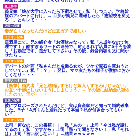
絡無しは無理」上司「いいから付けろ！」→
義兄嫁「娘が大学に入ったら下宿させて」私「しつこい、学校斡
旋のアパートに行け」→ 旦那が義兄に通報したら「志望校を変え
ろ！」とキレて・・・
妻が亡くなったんだけど正直ガチで嬉しい
居酒屋にて。兄の紹介者「お酒飲みなって」私「未成年なので無
理です！」酷すぎるワードの連発で、耐えきれず店員に5千円を渡
し「お勘定です。逃がして下さい」その後、録音内容を父に聞か
せたら...
デパートの外商『私さんだと名乗る女が、ツケで宝石を買おうと
していて…』私「！？」→ 翌日。ママ友たちの様子が微妙におか
しくなり・・・
【衝撃】婚約者「兄と結婚はするけど嫁入りするわけじゃない。
お互い干渉はしないようにしましょう」→ その後に結納金の話を
したので、母が・・・
彼にプロポーズされたんだけど、実は資産家だと知って婚約破棄
した。B子「A男くんと別れたって本当？私が付き合ってもい
い？」
上司「何なの、この書類！！」私「あの‥」上司「今は私が話し
てるの！」私「ですから」上司「黙って聞きなさい！」私「それ
は」上司「言い訳しない！」→結果ｗｗｗｗｗ