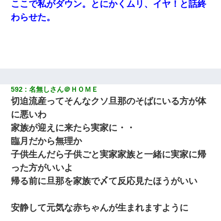
ここで私がダウン。とにかくムリ、イヤ！と話終
わらせた。
592
名無しさん＠ＨＯＭＥ
切迫流産ってそんなクソ旦那のそばにいる方が体
に悪いわ
家族が迎えに来たら実家に・・
臨月だから無理か
子供生んだら子供ごと実家家族と一緒に実家に帰
った方がいいよ
帰る前に旦那を家族で〆て反応見たほうがいい
安静して元気な赤ちゃんが生まれますように