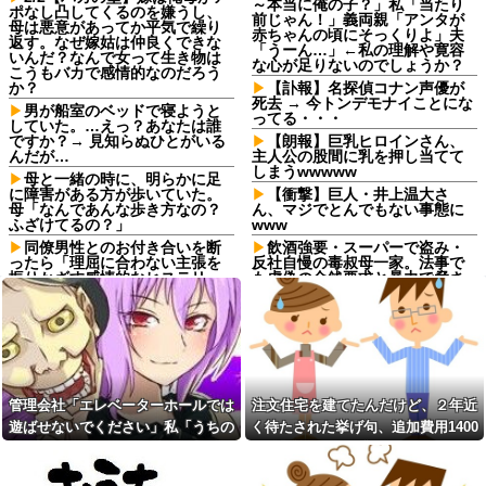
～本当に俺の子？」私「当たり
ポなし凸してくるのを嫌うし、
前じゃん！」義両親「アンタが
母は悪意があってか平気で繰り
赤ちゃんの頃にそっくりよ」夫
返す。なぜ嫁姑は仲良くできな
「うーん…」←私の理解や寛容
いんだ？なんで女って生き物は
な心が足りないのでしょうか？
こうもバカで感情的なのだろう
か？
【訃報】名探偵コナン声優が
死去 → 今トンデモナイことにな
男が船室のベッドで寝ようと
ってる・・・
していた。…えっ？あなたは誰
ですか？→ 見知らぬひとがいる
【朗報】巨乳ヒロインさん、
んだが…
主人公の股間に乳を押し当てて
しまうwwwww
母と一緒の時に、明らかに足
に障害がある方が歩いていた。
【衝撃】巨人・井上温大さ
母「なんであんな歩き方なの？
ん、マジでとんでもない事態に
ふざけてるの？」
www
同僚男性とのお付き合いを断
飲酒強要・スーパーで盗み・
ったら「理屈に合わない主張を
反社自慢の毒叔母一家。法事で
振りかざす感情的なヒステリー
も虚偽の金銭要求と暴力で脅さ
女」と言いふらされて・・・
れトラウマに…祖母の死をきっ
かけに恐怖の親戚と「永久絶
退職してしばらく経った頃、
縁」を決意←自分の身の安全を
元職場の取引先から連絡が来
最優先にして大正解
た。話を聞くと納得できない内
容で…
飲酒強要・スーパーで盗み・
反社自慢の毒叔母一家。法事で
義両親「空き家になるし住ん
も虚偽の金銭要求と暴力で脅さ
でいいよ」私たち「じゃあお言
管理会社「エレベーターホールでは
注文住宅を建てたんだけど、２年近
れトラウマに…祖母の死をきっ
葉に甘えて…」→引っ越した途
かけに恐怖の親戚と「永久絶
遊ばせないでください」私「うちの
く待たされた挙げ句、追加費用1400
端、予想外の出来事が待ってい
縁」を決意←自分の身の安全を
て…
子じゃないんですけど…」→まさか
万請求された。流石におかしいよ
最優先にして大正解
予定より早めに家に帰宅。リ
の展開になり…
ね？
コインランドリーで私物の乾
ビングに「裸の嫁」と男がい