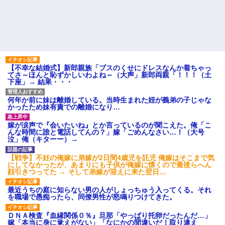
引き取らなきゃいけないんだ...
私「えっ」
家族が車停める所は石畳でそ
盆正月に夫の実家に長時間滞
こには２台家族の車停めてたん
在しなきゃいけないのが苦痛。
だけど、中庭の芝生上に知らな
私「貴方は私の実家を早々に退
い車が4台停まっていた 父が運転
散する。私もそうしていいは
手捕まえ「芝生を弁償して...
ず」夫「それは男だから許され
ること。女は許されない」
【画像】 北海道、推定300kg
のヒグマ登場ｗｗｗｗｗｗｗｗ
同窓会で実験、「俺が青年実
【不幸な結婚式】新郎親族「ブスのくせにドレスなんか着ちゃっ
ｗｗｗｗｗｗｗｗｗｗｗｗ
業家だったら女の子はどういう
てさ～ほんと恥ずかしいわよね～（大声」新郎両親「！！！（土
反応をするか」
ハードオフに売っていた4万
下座」→ 結果・・・
4000円のフィギュアがヤバすぎ
【切実】夫に無理と言われた
るｗｗｗｗｗｗ「こんな高い
私の7年の無視生活、その理由が
何年か前に妹は離婚している。当時生まれた姪が義弟の子じゃな
の？ｗｗ」「逆に超安い」
コレｗｗｗ
かったため妹有責での離婚になり…
私「ちょっと、人の家の金庫
44歳無職です。精神科に通院
触らないでよ！」キチママ『そ
中で生活保護を受けてます。妻
こに金庫があったから、開けて
に酷いことばかりしたので離婚
嫁が涙声で『会いたいね』とか言っているのが聞こえた。俺「こ
みようとしただけ☆』義兄「泥
されそうです。「働くから」
んな時間に誰と電話してんの？」嫁「ごめんなさい…！（大号
は出てけ！二度と来るな！」結
「心を入れ替えるから」と言っ
泣」俺（キターー）→
果・・・
ても信じてもらえません。助け
て
私「初めて飲む味だけどなん
【戦争】不妊の俺嫁に弟嫁が2日間4歳児を託児 俺嫁はそこまで気
のお茶？」彼「ちっ！」私「」
先生から電話があったんだけ
にしてなかったが、あまりにも子供が俺嫁に懐くので最後らへん
ど、「～とか～」「～とか考え
顔引きつってた → そして弟嫁が迎えに来た翌日…
【GIF】JSのカンチョーワロ
て～」と何度も言ってたのが耳
タ
に残ってしまった
最近うちの庭に知らない男の人がしょっちゅう入ってくる。それ
後続車にクラクションを鳴ら
主な税金の成り立ちを調べて
を職場で愚痴ったら、同僚男性が怒鳴りつけてきた。
され彼氏が逆切れ。「何クラク
みたよ
ション鳴らしてんだ！降りてこ
いよ！」と怒鳴りだし...
ＤＮＡ検査『血縁関係０％』旦那「やっぱり托卵だったんだ…」
嫁「本当に身に覚えがない」「なにかの間違いだ！取り違え
【衝撃】報酬100万円超の治験