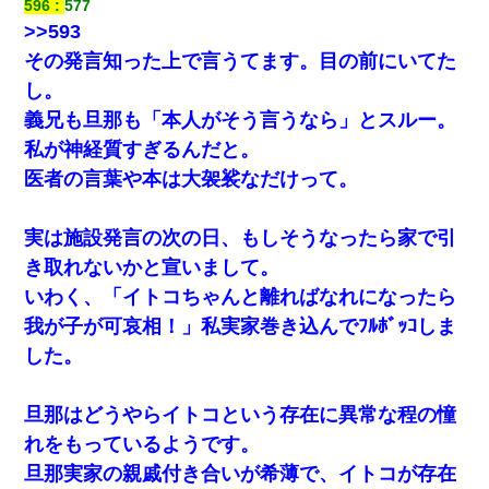
596
577
>>593
その発言知った上で言うてます。目の前にいてた
し。
義兄も旦那も「本人がそう言うなら」とスルー。
私が神経質すぎるんだと。
医者の言葉や本は大袈裟なだけって。
実は施設発言の次の日、もしそうなったら家で引
き取れないかと宣いまして。
いわく、「イトコちゃんと離ればなれになったら
我が子が可哀相！」私実家巻き込んでﾌﾙﾎﾞｯｺしま
した。
旦那はどうやらイトコという存在に異常な程の憧
れをもっているようです。
旦那実家の親戚付き合いが希薄で、イトコが存在