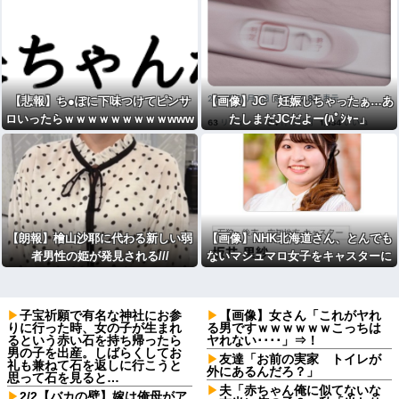
【悲報】ち●ぽに下味つけてピンサ
【画像】JC「妊娠しちゃったぁ…あ
ロいったらｗｗｗｗｗｗｗｗｗwww
たしまだJCだよー(ﾊﾟｼｬｰ」
w
【朗報】檜山沙耶に代わる新しい弱
【画像】NHK北海道さん、とんでも
者男性の姫が発見される///
ないマシュマロ女子をキャスターに
起用ｗ
子宝祈願で有名な神社にお参
【画像】女さん「これがヤれ
りに行った時、女の子が生まれ
る男ですｗｗｗｗｗｗこっちは
るという赤い石を持ち帰ったら
ヤれない････」⇒！
男の子を出産。しばらくしてお
友達「お前の実家 トイレが
礼も兼ねて石を返しに行こうと
外にあるんだろ？」
思って石を見ると…
夫「赤ちゃん俺に似てないな
2/2【バカの壁】嫁は俺母がア