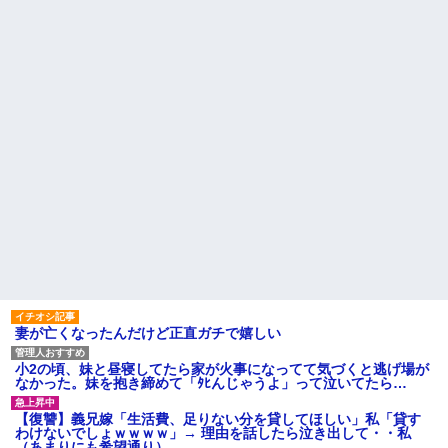
ラーメン屋にて。店員「30分
夫「その程度のことで管理人に
ほどお待ちいただく事になりま
話をしてことを大きくするとか
す」友人「あ、じゃあいいで
おかしい」←は！？
す」→店を出た友人「ラーメン
【社内混乱】社長(50代)が若妻
店Aに行こう」俺「え？」→その
(20代)と結婚→初対面で驚愕のタ
店...
メ口連発wwww
【結婚式当日に】 義妹の不倫
彼の母親と初めて食事した時
を暴露した私。でも旦那が援助
に彼母が「私ちゃんは結婚した
したいと言い出して…ｗｗｗ
ら仕事辞める予定なんですって
【卑怯な女】 いつも弱そうな
ね」と言ってきた
相手をイビる同期S「おい、聞け
相手がどんなパイプ持ってい
よコラ！」地味な私「あ？相手
るかも知れないのに…
選んでデカい事言ってんじゃね
えよ」S「え…」→予想外の反...
主な税金の成り立ちを調べて
みたよ
ハードオフに売っていた4万
4000円のフィギュアがヤバすぎ
るｗｗｗｗｗｗ「こんな高い
の？ｗｗ」「逆に超安い」
私「ちょっと、人の家の金庫
触らないでよ！」キチママ『そ
こに金庫があったから、開けて
妻が亡くなったんだけど正直ガチで嬉しい
みようとしただけ☆』義兄「泥
は出てけ！二度と来るな！」結
果・・・
小2の頃、妹と昼寝してたら家が火事になってて気づくと逃げ場が
私「初めて飲む味だけどなん
なかった。妹を抱き締めて「ﾀﾋんじゃうよ」って泣いてたら…
のお茶？」彼「ちっ！」私「」
【GIF】JSのカンチョーワロ
【復讐】義兄嫁「生活費、足りない分を貸してほしい」私「貸す
タ
わけないでしょｗｗｗｗ」→ 理由を話したら泣き出して・・私
（あまりにも希望通り）