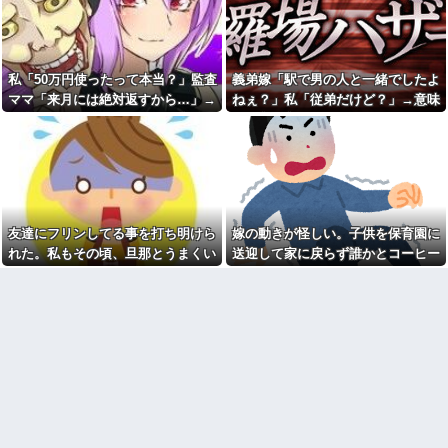
系で
w
【青春(*´ω｀*)？】私はフィリ
【動画】手術中に熊本地震直
ピンのハーフで若干濃いめの顔
撃やばすぎる
だった。加えて天然パーマだっ
【衝撃】若い女の子からする
たのである男子に『ダブルフィ
私「50万円使ったって本当？」監査
義弟嫁「駅で男の人と一緒でしたよ
「甘い匂い」の正体、まさか分
ンガー』と呼ばれてた…
からないDTなんておらんよな？
ママ「来月には絶対返すから…」→
ねぇ？」私「従弟だけど？」→意味
仕事辞めた時ってどんな気分
よな？w w w w w w w w w w w
だった？
約束を信じて待った結果、警察に通
深な言い方をされてウンザリして…
【緊急】今の若者に急増して
私の実父の写真を見て「お父
報することになり…
いる『コレ』依存、めちゃくち
さんいい顔で映ってるわね。こ
ゃ深刻な模様w w w w w w w w
れ遺影にピッタリねw」と煽って
w w
くるトメ。最初はスルーしてた
私「子供同士のことだから見
が、しつこいのでスマホのカメ
守ろう」夫「俺が話をつけてく
ラをトメに向けて同じ手で反撃
る」→勝手に相手の家へ乗り込
したったｗｗｗ
友達にフリンしてる事を打ち明けら
嫁の動きが怪しい。子供を保育園に
んだ夫に困惑して…
母親の作る唐揚げが大好きだ
れた。私もその頃、旦那とうまくい
送迎して家に戻らず誰かとコーヒー
パートの面接で号泣しながら
ったからレシピ教えてもらおう
「ここもダメだったらもう食べ
としたら……
っておらず...
を飲んでる
ていけないんです」って熱弁し
周りからめっちゃポジティブ
てた人がいた
とか努力家とか言われる。しか
プリは母子家庭を売りに、オ
し私は自分で言うのもなんだけ
ヤジ転がしに手慣れた女。そん
ど成人するまで人生ハードモー
な、女に惚れたシタもプリも共
ドだった・・・
に制裁を加えたい
嫁の料理がクソまずい。昨日
私「子供の名前はこれにしよ
の献立はサラダ、しょっぱいメ
うかな」母「良いね！」→母
イン、汁物、ご飯だけ・・・
「みんな聞いて！ヒントは花の
高校生がうちの車に傷をつけ
名前よ！」→勝手に発表されて
た。管理人さんに連絡したらそ
腹が立ち…
の家の親が来て謝ってくれた。