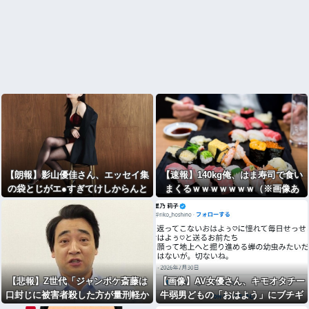
【朗報】影山優佳さん、エッセイ集
【速報】140kg俺、はま寿司で食い
の袋とじがエ●すぎてけしからんと
まくるｗｗｗｗｗｗｗ（※画像あ
話題に
り）
【悲報】Z世代「ジャンポケ斎藤は
【画像】AV女優さん、キモオタチー
口封じに被害者殺した方が量刑軽か
牛弱男どもの「おはよう」にブチギ
っただろ
」←1万いいね
レ