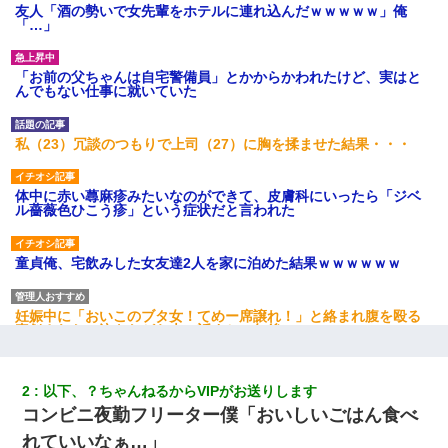
友人「酒の勢いで女先輩をホテルに連れ込んだｗｗｗｗｗ」俺
「…」
「お前の父ちゃんは自宅警備員」とかからかわれたけど、実はと
んでもない仕事に就いていた
私（23）冗談のつもりで上司（27）に胸を揉ませた結果・・・
体中に赤い蕁麻疹みたいなのができて、皮膚科にいったら「ジベ
ル薔薇色ひこう疹」という症状だと言われた
童貞俺、宅飲みした女友達2人を家に泊めた結果ｗｗｗｗｗｗ
妊娠中に「おいこのブタ女！てめー席譲れ！」と絡まれ腹を殴る
真似された。泣きながら夫に話すと一年後に…
何年か前に妹は離婚している。当時生まれた姪が義弟の子じゃな
2
以下、？ちゃんねるからVIPがお送りします
かったため妹有責での離婚になり…
コンビニ夜勤フリーター僕「おいしいごはん食べ
れていいなぁ…」