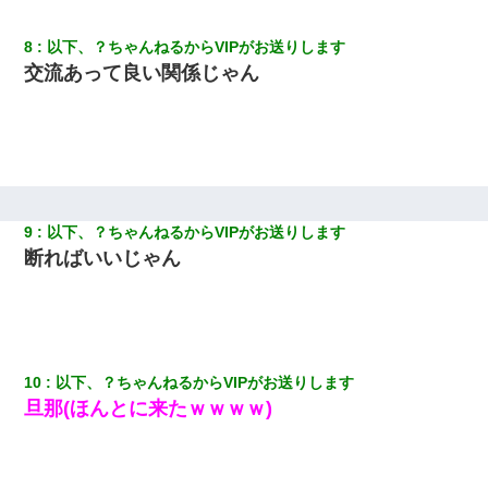
と電気を消すとミシッって音が…彼「ちょっと待ってて」→勢い
よくドアを開けるとなんと…
8
以下、？ちゃんねるからVIPがお送りします
交流あって良い関係じゃん
彼女にプロポーズしてOK貰った俺、告げられた結婚条件にブチ切
れて無事婚約破棄・・・
彼女(美人女医)にネックレスをプレゼント。「こんな安物を渡すく
らいなら、渡さないほうがマシだからね」→ ６０万したと話した
ら・・・
9
以下、？ちゃんねるからVIPがお送りします
ホテルに泊まったんだけど従業員が最悪だった。折角の旅行で何
故私が怒鳴られなきゃいけなかったのだ
断ればいいじゃん
妻と同居し始めたときから、よく妻が「どこかで音漏れしてな
い？音楽聞こえる」と言っていて…
この母親は娘の黒歴史を掘り出さないと死ぬんか？ 死ぬんか？
10
以下、？ちゃんねるからVIPがお送りします
旦那(ほんとに来たｗｗｗｗ)
私『貯金貯まったし、やっと家建てられるね！』夫「実家を二世
帯住宅にした。それに貯金使った」→私『離婚しよう』夫「え
っ」私『使った貯金はあげるから』→すると…