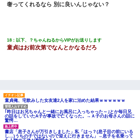
奢ってくれるなら 別に良いんじゃない？
近所のお寺に住み込みで手伝いしてる知的障害のオッサンがい
た。ある日、オッサンが火かき棒を持って顔を真っ赤にしながら
走り回っていて…
18
以下、？ちゃんねるからVIPがお送りします
童貞はお前次第でなんとかなるだろ
童貞俺、宅飲みした女友達2人を家に泊めた結果ｗｗｗｗｗｗ
｢昨日はお兄ちゃんと一緒にお風呂に入っちゃった～｣とか毎日兄
の話をしていたA子が事故で亡くなった。→Ａ子のお母さんの話に
驚愕…
書店「息子さんが万引きしました」私「はっ？(息子目の前にいる
し…)うちの子ではないので迎えに行きません」→息子を名乗って