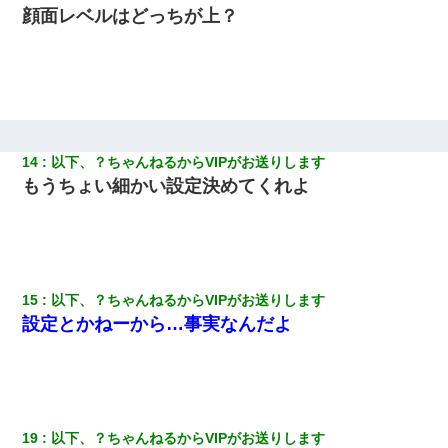
最近うちの庭に知らない男の人がしょっちゅう入ってくる。それ
顔面レベルはどっちが上？
を職場で愚痴ったら、同僚男性が怒鳴りつけてきた。
私が遺産を相続。→それを知った義両親が「旅行代金を出せ！」
「リフォーム費用を負担しろ！」「金の管理は私達がする！」と
浅ましくも集りにきた。
妹が嘘つきな元カレと寄りを戻してしまったという話をしていた
14
以下、？ちゃんねるからVIPがお送りします
ら、旦那の顔が曇って雰囲気が一転。そそくさと話を切り上げて
もうちょい細かい設定決めてくれよ
いつもより早く寝付いてしまった…｜生活｜ワロタあんてな
旦那の元カノをSNSで探して写真を保存して顔面評価スレで写真
を晒してた。ほとんどがブスという評価の中で二人ほど意外に好
評価で苦々しく思った
15
以下、？ちゃんねるからVIPがお送りします
デパートの外商『私さんだと名乗る女が、ツケで宝石を買おうと
設定とかねーから…事実なんだよ
していて…』私「！？」→ 翌日。ママ友たちの様子が微妙におか
しくなり・・・
「パワハラを受けたから思い切って転職した」とSNSで呟いた
ら、速攻でパワハラかました元上司がLINEを送ってきた。
19
以下、？ちゃんねるからVIPがお送りします