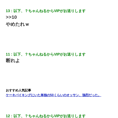
ワイ144kg彼女98kgデブカップル、1年間毎日行為しまくった結
13
以下、？ちゃんねるからVIPがお送りします
果
>>10
やめたれｗ
宅飲みで女友達の乳を見てしまった・・・
【修羅場】彼女親「カスな家柄のヤツなんかと家族になるのはご
めんだ」俺「じゃあ別れます…」→ 彼女「なんで言い返してくれ
なかったの？（泣」
11
以下、？ちゃんねるからVIPがお送りします
断れよ
嫁が弁護士を連れてきて「悪いと思うなら慰謝料を払って離婚し
ろ」→ 俺「完全に恐喝になってますね」「お前、これが詐欺だっ
て知ってる？」
我が家のガレージに見知らぬ車。俺「もしもし、玄関にもシャッ
ターリモコンあるだろ？DOWNのボタン押してｗ」→ 待つこと１
時間弱・・・
ケーキバイキングにいた単独の50くらいのオッサン、強烈だった。
兄の新しい嫁がやらかしすぎて辛い。当たり前のように実家や姪
の幼稚園に来る
12
以下、？ちゃんねるからVIPがお送りします