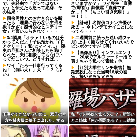
で、夫経由で「ガンではない
さいますか？」 ワイ喪主「直葬
か」と伝えたら怒って絶縁、そ
で(即答)」葬儀屋「直葬です
の結果・・・
か…！？（ちょい引き気味）」
⇒！！！
同僚男性とのお付き合いを断
ったら「理屈に合わない主張を
【訃報】名探偵コナン声優が
振りかざす感情的なヒステリー
死去 → 今トンデモナイことにな
女」と言いふらされて・・・
ってる・・・
3/4隣奥「オラァ！いるのは分
二週間前に拾った迷い猫(2ヶ
かってんだよ！子供預かれ！(ド
月) 上手く撮らせてくれないので
アケリー！」私(ヒィィィ…)→隣
ピンボケですが【再】
奥の旦那さんに相談したら逃げ
【画像あり】インフルエンサ
られた。夫に相談してもなにい
ー「20歳でアルファード一括で
ってだこいつ。どうすれば…
買えちゃう私って素敵」他
ワイ「たろー仕事行ってくる
【江別大学生リンチ殺害】無
ね！（飼い犬）」犬「…？（ぷ
期懲役になった当時18歳の被
い」
告、怖いｗｗｗｗｗｗ
生理の予定が８月６日なんだ
【悲報】お前らが唯一メイド
けど７月２９日にドバッと鮮血
イン韓国で認めてるもの「キム
でたから生理かな？って思った
チ」あと3つは？
のよね
集団暴行の現場に遭遇してし
【衝撃】ジャンポケ斉藤の被
まい、被害女性を守るため「俺
害女性「バウムクーヘン売った
にもやらせろ！」と叫んで抱き
りTikTokライブしててムカつい
ついた結果…警察に連行され〇
たから示談しなかった」←コレ
子供ができなかった姉に、双子の片
私「その格好で出るの…？」新郎い
〇扱いされる悲劇へ←機転を利
ってさ…
かせた結果が裏目に出すぎて惨
方を姉夫婦に養子に出した。する
とこ姉妹「何か問題ある？」→結婚
【怒報】国税庁「あのさぁ！
事
と、養子に出した子がすごく礼儀正
式当日に感じた違和感が最後まで消
君らがちゃんと納税してくれな
【戦慄】山で洒落にならない
いとこうなっちゃうけどどうす
しくてビックリ
えなくて…
目にあった話をする、オカルト
る？！」←これw w w w w w w