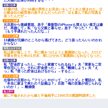
た人物の正体が判明するも・・・
22歳の頃、父に36歳の男性とお見合いをしてくれと頼まれた。父
の親会社の経営者の息子さんだったので、父も喜んで私の写真を
送ったんだが→
元旦那から復縁要請。息子「最新型のiPhoneも買えない貧乏は嫌
だ、再婚して」私「なら父親と暮らせ」息子「やった＾＾」私
（もう手遅れだったんだな…）
13歳娘が元嫁のところから逃げてきた。どう扱ったらいいのかわ
からない
私は家が貧しくて、手に職をつけようと看護師になった。だけど
卒業を控えた年の1月末、車にひかれて看護師になれなくなった。
私『貯金貯まったし、やっと家建てられるね！』夫「実家を二世
帯住宅にした。それに貯金使った」→私『離婚しよう』夫「え
っ」私『使った貯金はあげるから』→すると…
出張中の旦那から『フリンしやがって、このクズ』と電話が。私
「本当に家まで来たの？証拠は？」旦那「俺の言葉が信じられな
いのか！」→ 離婚後
嫁に不倫されたから嫁と不倫相手に1000万の慰謝料請求した