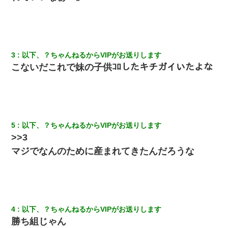
嘘をついてフリン旅行へ出かけた嫁→翌日、嫁「ただいま～」旦
那「娘がシんだよ。何度も連絡したのに…」嫁「えっ」→なん
と・・・
小2の頃、妹と昼寝してたら家が火事になってて気づくと逃げ場が
なかった。妹を抱き締めて「ﾀﾋんじゃうよ」って泣いてたら…
3
以下、？ちゃんねるからVIPがお送りします
こないだこれで妹の子供ｺﾛしたキチガイいたよな
さっき嫁から、「愛しています」ってメールが届いた。俺も「愛
してます」って送ったら
元旦那から復縁要請。息子「最新型のiPhoneも買えない貧乏は嫌
だ、再婚して」私「なら父親と暮らせ」息子「やった＾＾」私
（もう手遅れだったんだな…）
5
以下、？ちゃんねるからVIPがお送りします
>>3
マジでなんのために産まれてきたんだろうな
出張中の旦那から『フリンしやがって、このクズ』と電話が。私
「本当に家まで来たの？証拠は？」旦那「俺の言葉が信じられな
いのか！」→ 離婚後
元夫の連れ子「俺の結婚式の時くらい、母親としての責任を果た
そうとは思わないのか！」→どうも連れ子は…
4
以下、？ちゃんねるからVIPがお送りします
勝ち組じゃん
22歳の頃、父に36歳の男性とお見合いをしてくれと頼まれた。父