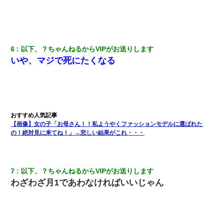
の親会社の経営者の息子さんだったので、父も喜んで私の写真を
送ったんだが→
｢昨日はお兄ちゃんと一緒にお風呂に入っちゃった～｣とか毎日兄
の話をしていたA子が事故で亡くなった。→Ａ子のお母さんの話に
6
以下、？ちゃんねるからVIPがお送りします
驚愕…
いや、マジで死にたくなる
今日夫の実家に泊ったんだけど、朝起きたら股間がなんかモッコ
リしてた
昨日37歳のおばさんと行為したんだけどめちゃくちゃだった
【画像】女の子「お母さん！！私ようやくファッションモデルに選ばれた
旦那の元嫁「離婚したとはいえ、私が本来の妻。許可なく結婚す
の！絶対見に来てね！」→悲しい結果がこれ・・・
るなんてどういう神経してるの？離婚届を記入して持って来い」
→笑いが止まらなくなり・・・
7
以下、？ちゃんねるからVIPがお送りします
【衝撃】嫁父の会社に勤続１０年、手取り１４万 → 俺「２２万も
らえる会社から誘われた。転職したい」義父「クビ！（激怒」嫁
わざわざ月1であわなければいいじゃん
「離婚！（激怒」
彼氏の家に泊まる事になり、ゲームで盛り上がってさぁ寝よう！