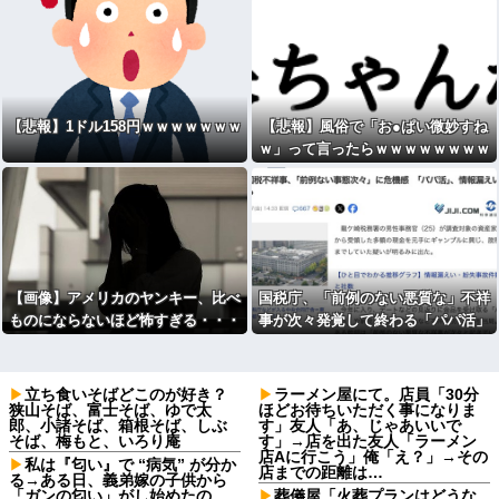
【悲報】1ドル158円ｗｗｗｗｗｗｗ
【悲報】風俗で「お●ぱい微妙すね
ｗ」って言ったらｗｗｗｗｗｗｗｗ
ｗwwww
【画像】アメリカのヤンキー、比べ
国税庁、「前例のない悪質な」不祥
ものにならないほど怖すぎる・・・
事が次々発覚して終わる「パパ活」
「情報漏えい」「脱税」などなど
立ち食いそばどこのが好き？
ラーメン屋にて。店員「30分
狭山そば、富士そば、ゆで太
ほどお待ちいただく事になりま
郎、小諸そば、箱根そば、しぶ
す」友人「あ、じゃあいいで
そば、梅もと、いろり庵
す」→店を出た友人「ラーメン
店Aに行こう」俺「え？」→その
私は『匂い』で “病気” が分か
店までの距離は…
る→ある日、義弟嫁の子供から
「ガンの匂い」がし始めたの
葬儀屋「火葬プランはどうな