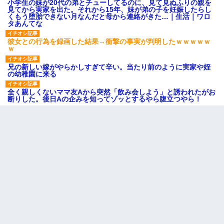
小学生の妹が20代の弟とチューしてるのに、見て見ぬふりの親を
見てから実家を出た。それから15年、妹が弟の子を妊娠したらし
くもう堕胎できない月なんだと母から連絡がきた…｜生活｜ワロ
タあんてな
彼女との行為を録画した結果→衝撃の事実が判明したｗｗｗｗｗ
ｗ
兄の新しい嫁がやらかしすぎて辛い。当たり前のように実家や姪
の幼稚園に来る
全く親しくないママ友Aから突然「飲み会しよう」と誘われたがお
断りした。後日Aの企みを知ってゾッとするやら腹立つやら！