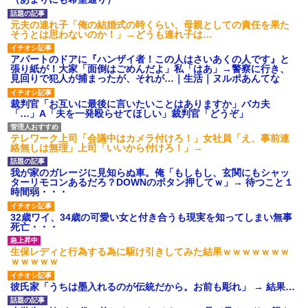
後続車にクラクションを鳴ら
され彼氏が逆切れ。「何クラク
ション鳴らしてんだ！降りてこ
元夫の連れ子「俺の結婚式の時くらい、母親としての責任を果た
いよ！」と怒鳴りだし...
そうとは思わないのか！」→どうも連れ子は…
【衝撃】報酬100万円超の治験
募集がこちらｗｗｗｗｗ(※画像
アパートのドアに『ハンザイ者！この人はさいあくの人です』と
あり)
張り紙が！大家「面倒はごめんだよ」私「はあ」→警察に行き、
見回りで犯人が捕まったが、それが…｜生活｜ヌルポあんてな
【ネット騒然】惨殺されたタ
ワマン頂き女子のこの動画、す
げえええええｗｗｗｗｗｗｗｗ
裁判官「お互いに最後に言いたいことはありますか」バカ夫
ｗｗｗ
「…」A「夫を一発殴らせてほしい」裁判官「どうぞ」
【愕然】白のクラウン俺氏、
高速道路左車線を制限速度で走
テレワーク上司「会議中はカメラ付けろ！」女社員「え、事前連
った結果wwwwwwwwwwww
絡無しは無理」上司「いいから付けろ！」→
百年の恋12-899 食べた量を
張り合ってくる
我が家のガレージに見知らぬ車。俺「もしもし、玄関にもシャッ
【悲報】佐藤輝明・・・２軍
ターリモコンあるだろ？DOWNのボタン押してｗ」→ 待つこと１
でも盛大にやらかす←あまり悲
時間弱・・・
しませないでくれ
32歳ワイ、34歳の可愛い女と付き合うも現実を知ってしまい無事
死亡・・・
生保レディと行為する為に駆け引きしてみた結果ｗｗｗｗｗｗｗ
ｗｗｗｗｗ
彼氏家「うちは墨入れるのが伝統だから。お前も彫れ」 → 結果…