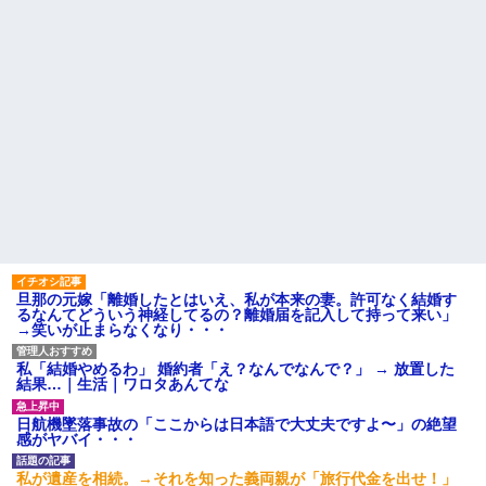
旦那の元嫁「離婚したとはいえ、私が本来の妻。許可なく結婚す
るなんてどういう神経してるの？離婚届を記入して持って来い」
→笑いが止まらなくなり・・・
私「結婚やめるわ」 婚約者「え？なんでなんで？」 → 放置した
結果…｜生活｜ワロタあんてな
日航機墜落事故の「ここからは日本語で大丈夫ですよ〜」の絶望
感がヤバイ・・・
私が遺産を相続。→それを知った義両親が「旅行代金を出せ！」