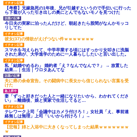
【考察】兄嫁急死の1年後、兄が引越すというので手伝いに行った
ら下着が入った引き出しの奥にとんでもないモノを見つけた
今日夫の実家に泊ったんだけど、朝起きたら股間がなんかモッコ
リしてた
彼女(37)の情欲がえげつない件ｗｗｗｗｗｗｗ
スマホを与えられて、中学卒業する頃にはすっかり女叩きに洗脳
された弟が、大学進学のために一人暮らししたいと言い出した。
私「結婚やめるわ」 婚約者「え？なんでなんで？」 → 放置した
結果…｜生活｜ワロタあんてな
夫に癌の余命宣告。その闘病中に長女から信じられない言葉を受
けた
妻「ずっと好きだった人と一緒になりたいから、わかれてくださ
い」→離婚後、娘と実家で生活してると…
テレワーク上司「会議中はカメラ付けろ！」女社員「え、事前連
絡無しは無理」上司「いいから付けろ！」→
【悲報】姉と入浴中に大きくなってしまった結果ｗｗｗｗｗｗｗ
ｗ