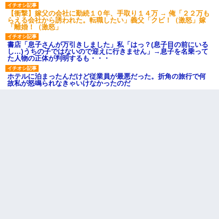
【衝撃】嫁父の会社に勤続１０年、手取り１４万 → 俺「２２万も
らえる会社から誘われた。転職したい」義父「クビ！（激怒」嫁
「離婚！（激怒」
書店「息子さんが万引きしました」私「はっ？(息子目の前にいる
し…)うちの子ではないので迎えに行きません」→息子を名乗って
た人物の正体が判明するも・・・
ホテルに泊まったんだけど従業員が最悪だった。折角の旅行で何
故私が怒鳴られなきゃいけなかったのだ