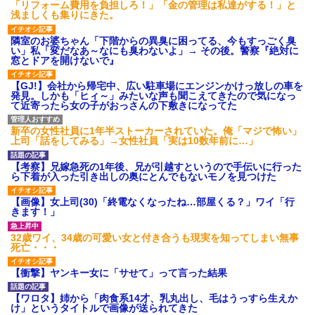
「リフォーム費用を負担しろ！」「金の管理は私達がする！」と
浅ましくも集りにきた。
隣室のお婆ちゃん「下階からの異臭に困ってる、今もすっごく臭
い」私「変だなあ～なにも臭わないよ」→ その後。警察『絶対に
窓とドアを開けないで』
【GJ!】会社から帰宅中、広い駐車場にエンジンかけっ放しの車を
発見。しかも「ヒィ～」みたいな声も聞こえてきたので気になっ
て近寄ったら女の子がおっさんの下敷きになってた
新卒の女性社員に1年半ストーカーされていた。俺「マジで怖い」
上司「話をしてみる」→女性社員「実は10数年前に…」
【考察】兄嫁急死の1年後、兄が引越すというので手伝いに行った
ら下着が入った引き出しの奥にとんでもないモノを見つけた
【画像】女上司(30)「終電なくなったね…部屋くる？」ワイ「行
きます！」
32歳ワイ、34歳の可愛い女と付き合うも現実を知ってしまい無事
死亡・・・
【衝撃】ヤンキー女に「サせて」って言った結果
【ワロタ】姉から「肉食系14才、乳丸出し、毛はうっすら生えか
け」というタイトルで画像が送られてきた