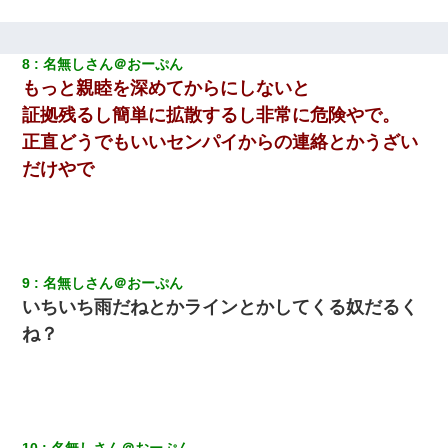
夫の友達がBBQを定期的に開催して夫婦で参加してたんだけど、
女性側のリーダーみたいな人に「BBQは友達とやりなよ！」と言
われて…
8
名無しさん＠おーぷん
もっと親睦を深めてからにしないと
父が他界→父のフリン相手『どうか相続を放棄して下さい、昔の
ことは謝ります。ごめんなさい…』私「お子さんはフリン略奪婚
証拠残るし簡単に拡散するし非常に危険やで。
って知ってるの？」相手『 』結果→
正直どうでもいいセンパイからの連絡とかうざい
だけやで
私「まとめ買いして冷凍ストックしてる」Ａ「ずるい！クレク
レ！」私「なんでよ」Ａ「ケーチ！バーカ！」→ 後日、Ａ旦那が
凸してきた
ＤＮＡ検査『血縁関係０％』旦那「やっぱり托卵だったんだ…」
嫁「本当に身に覚えがない」「なにかの間違いだ！取り違え
だ！」→ 嫁「あっ」
9
名無しさん＠おーぷん
いちいち雨だねとかラインとかしてくる奴だるく
妻「ずっと好きだった人と一緒になりたいから、わかれてくださ
ね？
い」→離婚後、娘と実家で生活してると…
｢昨日はお兄ちゃんと一緒にお風呂に入っちゃった～｣とか毎日兄
の話をしていたA子が事故で亡くなった。→Ａ子のお母さんの話に
驚愕…
10
名無しさん＠おーぷん