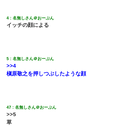
てもらえて良かったな！』→
【悲報】姉と入浴中に大きくなってしまった結果ｗｗｗｗｗｗｗ
4
名無しさん＠おーぷん
ｗ
イッチの顔による
【唖然】帰宅したら旦那のスポーツカーが消えていた。警察『目
立つし、すぐ見つかるかもしれません』→ 数時間後・・警察『××
さんご存じですか？』
5
名無しさん＠おーぷん
転職先が決まったので退職の意思を伝えたら。上司「無責任」
>>4
「簡単には辞めさせない」私（どうせ辞めるし…）→ 思いっきり
反論をしてみた
槇原敬之を押しつぶしたような顔
彼女(37)の情欲がえげつない件ｗｗｗｗｗｗｗ
見合いにて。嫁「はじめまして」俺「失礼ですが○○さんご本人で
すか？」
47
名無しさん＠おーぷん
>>5
結婚生活10ヶ月目で嫁から一方的に「もう冷めた」と離婚切り出
草
された