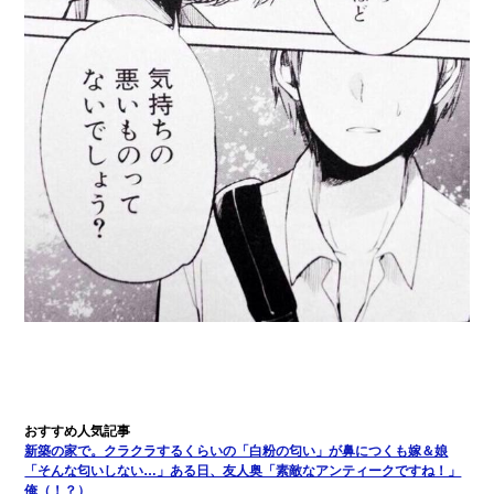
全く親しくないママ友Aから突然「飲み会しよう」と誘われたがお
断りした。後日Aの企みを知ってゾッとするやら腹立つやら！
義兄嫁「娘が大学に入ったら下宿させて」私「しつこい、学校斡
旋のアパートに行け」→ 旦那が義兄に通報したら「志望校を変え
ろ！」とキレて・・・
私が遺産を相続。→それを知った義両親が「旅行代金を出せ！」
「リフォーム費用を負担しろ！」「金の管理は私達がする！」と
浅ましくも集りにきた。
【衝撃】婚約者「兄と結婚はするけど嫁入りするわけじゃない。
お互い干渉はしないようにしましょう」→ その後に結納金の話を
したので、母が・・・
日曜日、会社の窓を見ると同僚の姿。俺（あれ？ディズニーシー
じゃ？）→俺電話「今何してんの？」同僚「シーで並んでるこ
と！」俺「会社にいない？」→次の瞬間、すごい鳥肌が立った
彼女との行為を録画した結果→衝撃の事実が判明したｗｗｗｗｗ
新築の家で。クラクラするくらいの「白粉の匂い」が鼻につくも嫁＆娘
ｗ
「そんな匂いしない…」ある日、友人奥「素敵なアンティークですね！」
俺（！？）