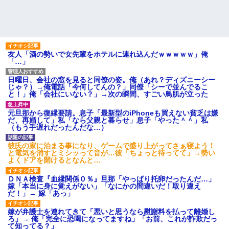
友人「酒の勢いで女先輩をホテルに連れ込んだｗｗｗｗｗ」俺
「…」
日曜日、会社の窓を見ると同僚の姿。俺（あれ？ディズニーシー
じゃ？）→俺電話「今何してんの？」同僚「シーで並んでるこ
と！」俺「会社にいない？」→次の瞬間、すごい鳥肌が立った
元旦那から復縁要請。息子「最新型のiPhoneも買えない貧乏は嫌
だ、再婚して」私「なら父親と暮らせ」息子「やった＾＾」私
（もう手遅れだったんだな…）
彼氏の家に泊まる事になり、ゲームで盛り上がってさぁ寝よう！
と電気を消すとミシッって音が…彼「ちょっと待ってて」→勢い
よくドアを開けるとなんと…
ＤＮＡ検査『血縁関係０％』旦那「やっぱり托卵だったんだ…」
嫁「本当に身に覚えがない」「なにかの間違いだ！取り違え
だ！」→ 嫁「あっ」
嫁が弁護士を連れてきて「悪いと思うなら慰謝料を払って離婚し
ろ」→ 俺「完全に恐喝になってますね」「お前、これが詐欺だっ
て知ってる？」