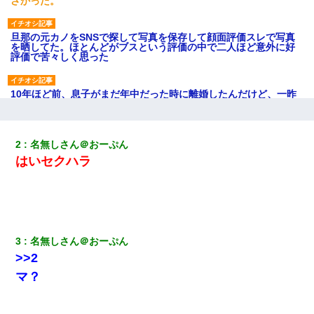
さかった。
旦那の元カノをSNSで探して写真を保存して顔面評価スレで写真
を晒してた。ほとんどがブスという評価の中で二人ほど意外に好
評価で苦々しく思った
10年ほど前、息子がまだ年中だった時に離婚したんだけど、一昨
年の暮れに突然息子が職場を訪ねてきた。
彼氏の家に泊まる事になり、ゲームで盛り上がってさぁ寝よう！
2
名無しさん＠おーぷん
と電気を消すとミシッって音が…彼「ちょっと待ってて」→勢い
はいセクハラ
よくドアを開けるとなんと…
彼女(美人女医)にネックレスをプレゼント。「こんな安物を渡すく
らいなら、渡さないほうがマシだからね」→ ６０万したと話した
ら・・・
3
名無しさん＠おーぷん
中途採用のAが部長から呼び出された。Aはヘラヘラと部屋に入っ
>>2
ていき、1時間後に号泣しながら出てきて…
マ？
【報告者がキチ】嫁「妊娠した」俺『それじゃあ皆に祝ってもら
おう』友人達を家に連れ帰ってホームパーティー→俺『皆に祝え