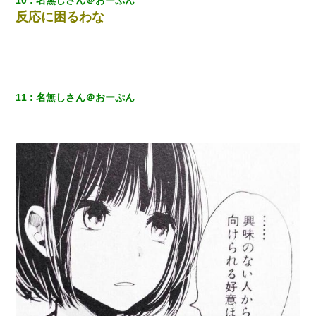
反応に困るわな
デパートの外商『私さんだと名乗る女が、ツケで宝石を買おうと
していて…』私「！？」→ 翌日。ママ友たちの様子が微妙におか
しくなり・・・
小学生の妹が20代の弟とチューしてるのに、見て見ぬふりの親を
見てから実家を出た。それから15年、妹が弟の子を妊娠したらし
くもう堕胎できない月なんだと母から連絡がきた…｜生活｜ワロ
11
名無しさん＠おーぷん
タあんてな
この母親は娘の黒歴史を掘り出さないと死ぬんか？ 死ぬんか？
「パワハラを受けたから思い切って転職した」とSNSで呟いた
ら、速攻でパワハラかました元上司がLINEを送ってきた。
婚活パーティーでよく会う美女がいた。こんな完璧な容姿を持っ
てしても結婚て難しいんだなぁ…と思ってた
【クズ】昔、兄がお見合いして「ブスすぎｗｗｗ」と断った女性
が、兄の同級生と結婚。それを知った兄は荒れ狂い、｢嫁さん、俺
のお古ですが気分はどう？」とメールを送った→