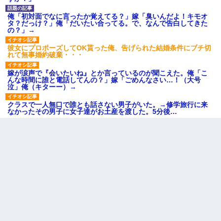
俺「初対面でなに言ったか覚えてる？」嫁「臭いんだよ！キモオ
タ？だっけ？」俺「だいたい合ってる。で、なんで告白してきた
の？」→
彼女にプロポーズしてOK貰った俺、告げられた結婚条件にブチ切
れて無事婚約破棄・・・
嫁が涙声で『会いたいね』とか言っているのが聞こえた。俺「こ
んな時間に誰と電話してんの？」嫁「ごめんなさい…！（大号
泣」俺（キターー）→
クラスで一人無口で誰とも話さない男子がいた。→修学旅行に来
なかったその男子に女子達がお土産を渡した。5分後…