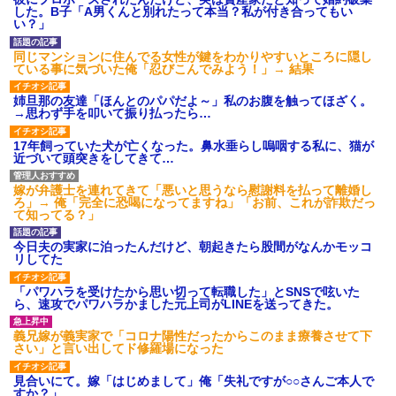
いよ！」と怒鳴りだし...
した。B子「A男くんと別れたって本当？私が付き合ってもい
【衝撃】報酬100万円超の治験
い？」
募集がこちらｗｗｗｗｗ(※画像
あり)
同じマンションに住んでる女性が鍵をわかりやすいところに隠し
【ネット騒然】惨殺されたタ
ている事に気づいた俺「忍びこんでみよう！」→ 結果
ワマン頂き女子のこの動画、す
げえええええｗｗｗｗｗｗｗｗ
姉旦那の友達「ほんとのパパだよ～」私のお腹を触ってほざく。
ｗｗｗ
→思わず手を叩いて振り払ったら…
【愕然】白のクラウン俺氏、
高速道路左車線を制限速度で走
17年飼っていた犬が亡くなった。鼻水垂らし嗚咽する私に、猫が
った結果wwwwwwwwwwww
近づいて頭突きをしてきて…
百年の恋12-899 食べた量を
張り合ってくる
嫁が弁護士を連れてきて「悪いと思うなら慰謝料を払って離婚し
【悲報】佐藤輝明・・・２軍
ろ」→ 俺「完全に恐喝になってますね」「お前、これが詐欺だっ
でも盛大にやらかす←あまり悲
て知ってる？」
しませないでくれ
今日夫の実家に泊ったんだけど、朝起きたら股間がなんかモッコ
リしてた
「パワハラを受けたから思い切って転職した」とSNSで呟いた
ら、速攻でパワハラかました元上司がLINEを送ってきた。
義兄嫁が義実家で「コロナ陽性だったからこのまま療養させて下
さい」と言い出してド修羅場になった
見合いにて。嫁「はじめまして」俺「失礼ですが○○さんご本人で
すか？」