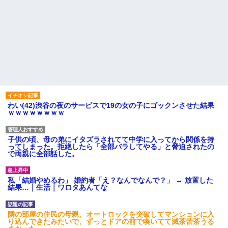
わい(42)渋谷の夜のサービスで19の女の子にゴックンさせた結果
ｗｗｗｗｗｗｗｗ
子供の頃、母の弟にイタズラされてて中学に入ってから関係を持
ってしまった。拒絶したら「全部バラしてやる」と脅迫されたの
で両親に全部話した。
私「結婚やめるわ」 婚約者「え？なんでなんで？」 → 放置した
結果…｜生活｜ワロタあんてな
隣の部屋の住民の母親、オートロックを突破してマンションに入
り込んできたみたいで、ずっとドアの前で喚いてて滅茶苦茶うる