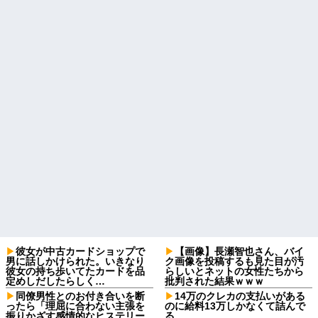
彼女が中古カードショップで
【画像】長瀬智也さん、バイ
男に話しかけられた。いきなり
ク画像を投稿するも見た目が汚
彼女の持ち歩いてたカードを品
らしいとネットの女性たちから
定めしだしたらしく…
批判された結果ｗｗｗ
同僚男性とのお付き合いを断
14万のクレカの支払いがある
ったら「理屈に合わない主張を
のに給料13万しかなくて詰んで
振りかざす感情的なヒステリー
る