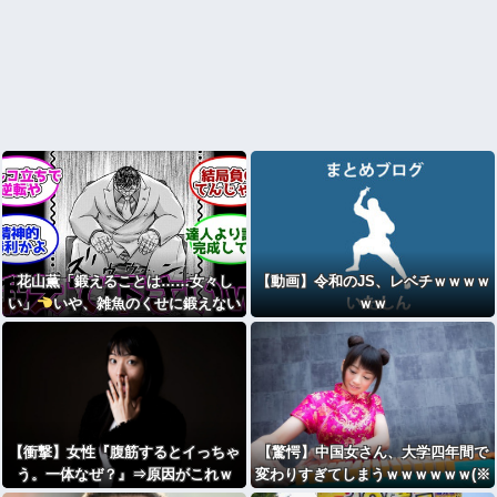
花山薫「鍛えることは……女々し
【動画】令和のJS、レベチｗｗｗｗ
い」
いや、雑魚のくせに鍛えない
ｗｗ
ほうがダサいやろ
【衝撃】女性『腹筋するとイっちゃ
【驚愕】中国女さん、大学四年間で
う。一体なぜ？』⇒原因がこれｗ
変わりすぎてしまうｗｗｗｗｗｗ(※
画像あり)