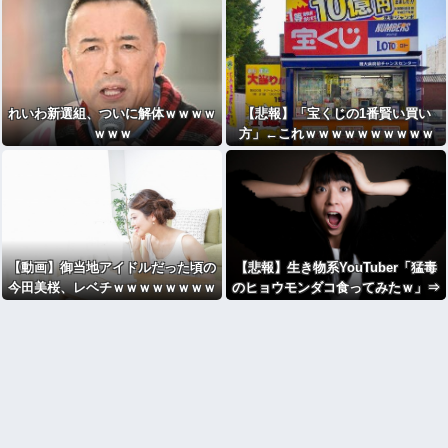
れいわ新選組、ついに解体ｗｗｗｗ
【悲報】「宝くじの1番賢い買い
ｗｗｗ
方」←これｗｗｗｗｗｗｗｗｗｗ
【動画】御当地アイドルだった頃の
【悲報】生き物系YouTuber「猛毒
今田美桜、レベチｗｗｗｗｗｗｗｗ
のヒョウモンダコ食ってみたｗ」⇒
ｗｗｗ
結果ｗｗｗｗｗ