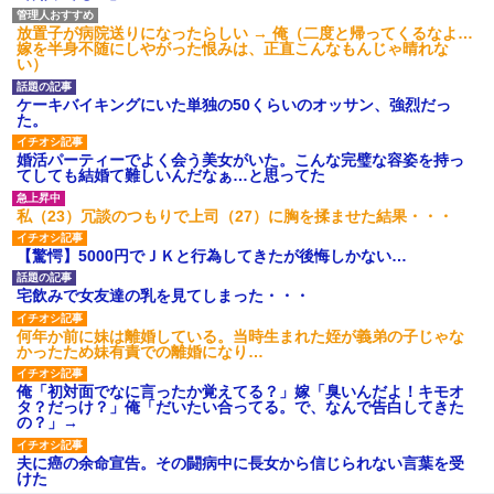
放置子が病院送りになったらしい → 俺（二度と帰ってくるなよ…
嫁を半身不随にしやがった恨みは、正直こんなもんじゃ晴れな
い）
ケーキバイキングにいた単独の50くらいのオッサン、強烈だっ
た。
婚活パーティーでよく会う美女がいた。こんな完璧な容姿を持っ
てしても結婚て難しいんだなぁ…と思ってた
私（23）冗談のつもりで上司（27）に胸を揉ませた結果・・・
【驚愕】5000円でＪＫと行為してきたが後悔しかない…
宅飲みで女友達の乳を見てしまった・・・
何年か前に妹は離婚している。当時生まれた姪が義弟の子じゃな
かったため妹有責での離婚になり…
俺「初対面でなに言ったか覚えてる？」嫁「臭いんだよ！キモオ
タ？だっけ？」俺「だいたい合ってる。で、なんで告白してきた
の？」→
夫に癌の余命宣告。その闘病中に長女から信じられない言葉を受
けた