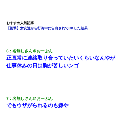
３２歳俺「ずっと好きでした！！付き合って下さい！」 ２５歳
彼女「うん！！絶対幸せになろうね！！！！」 → ７年後ｗｗ
ｗｗｗ
【衝撃】女友達から行為中に告白されてOKした結果
クラスで一人無口で誰とも話さない男子がいた。→修学旅行に来
なかったその男子に女子達がお土産を渡した。5分後…
「お前の父ちゃんは自宅警備員」とかからかわれたけど、実はと
6
名無しさん＠おーぷん
んでもない仕事に就いていた
正直常に連絡取り合っていたいくらいなんやが
仕事休みの日は胸が苦しいンゴ
[緊急]ベロベロの女に声をかけて行為してきた結果
【身体で払わせて】女友達「ごめん、何も言わずにお金貸してく
ださい……」俺「いいよ！いくら？」女友達「10万円ぐら
い……」俺「ほい！10万！」→
7
名無しさん＠おーぷん
でもウザがられるのも嫌や
嫁が弁護士を連れてきて「悪いと思うなら慰謝料を払って離婚し
ろ」→ 俺「完全に恐喝になってますね」「お前、これが詐欺だっ
て知ってる？」