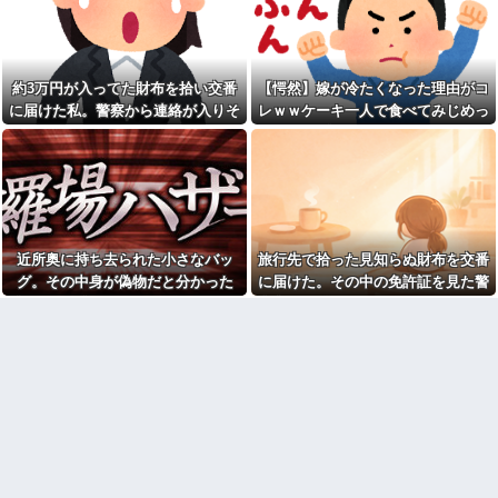
育係は俺ですが…」→突然の聞
読スルー」して強引に出勤させ
き取り調査が始まり…
た。無事に終わった夜、後輩か
ら届いた「意味深なLINE」の内
職場全員が長崎の出島を知ら
容に血の気が引いた話←完全に
ない。逆に私が変な人扱いされ
未読スルー見抜かれてて草
た、一般常識だと思ってたのに
約3万円が入ってた財布を拾い交番
【愕然】嫁が冷たくなった理由がコ
100均のレジで「白ありません
月に一度の夕食で何を作って
に届けた私。警察から連絡が入りそ
レｗｗケーキ一人で食べてみじめっ
か？」と質問し、列をストップ
も義母に味や手際をネチネチ言
させてニヤニヤする迷惑サラリ
の金が私のものになった結果...
て言われてた・・・
われる。箱どおりのカレーに文
ーマン！並んでいる客の苛立ち
句をつけられた時に「お客様セ
を楽しむ底意地の悪さに激怒
ンターに電話します」と…
夫も私も10連休。あれもした
三児のパパ『父さんな、動画
いこれもしたいと2人でｷｬｯｷｬｳﾌﾌ
編集で食っていこうと思うん
と計画立ててたら、義妹が出来
だ』→結果
婚で5月4日に顔合わせするから
フリマ民「あと500円値下げ出
「兄ちゃんヨロシク」って連絡
近所奥に持ち去られた小さなバッ
旅行先で拾った見知らぬ財布を交番
来ませんか????」ワイ「ほ～い
が…
購入ｗ」
グ。その中身が偽物だと分かった
に届けた。その中の免許証を見た警
お盆になると旦那の祖父母宅
福田雄一「新ケロロに福田組
に５泊くらいさせられる。旦那
時、どんな顔をするのか楽しみで…
察官から「これ、あなたじゃないで
が出ます！」→爆死 ちいかわ
は「行かなくていいよ」って言
すか」と言われ…
の監督「原作に忠実に」→爆売
うんだけどトメに誘われると断
れ
れなくなってしまう
【悲報】菊地亜美さん、マレ
ねりけしで作った正露丸を飲
ーシアに移住ｗｗｗｗｗｗｗｗ
ませたら｢すっげー効いた。サン
ｗｗｗｗｗｗｗｗｗｗｗｗｗｗ
キューな｣と笑顔で返された
ｗｗｗ
嫁「最近さ、家事に気持ちが
ダイアンのじゃない方がユー
こもってないよね」俺「ちゃん
スケさんになってしまっている
とやってるだろ」→分担してい
という事実←これ
たはずの家事を巡って夫婦で揉
めることに…
【悲報】 ワイ「ラーメン一袋