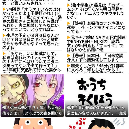
女」と言いふらされて・・・
甥(小学生)と義兄は 「カブト
3/4隣奥「オラァ！いるのは分
ムシとりに行くから明日早起き
かってんだよ！子供預かれ！(ド
だな！」 と二人でウキウキして
アケリー！」私(ヒィィィ…)→隣
いた。
奥の旦那さんに相談したら逃げ
【訃報】名探偵コナン声優が
られた。夫に相談してもなにい
死去 → 今トンデモナイことにな
ってだこいつ。どうすれば…
ってる・・・
生理の予定が８月６日なんだ
元キャバ嬢MINAさん死亡関連
けど７月２９日にドバッと鮮血
でENHYPEN・NI-KIの「謝罪
でたから生理かな？って思った
文」が出回るも「フェイク」で
のよね
はないかと話題に他
「あなた、いい加減にして。
【悲報】日本円、「日米協調
私達は別れたの！わかってる
介入」すら無効化してしまう
の！天井にへばりついてニタニ
タ笑ってないで出て行って！」
鍵失くした男「45分だけ部屋
←2年前に突然出て行った妻から
に入れろ！何もしないから！」
のメールなんだが…
→女子大生「無理です（警察呼
びます）」→男「熱中症になれ
新幹線で。車掌「グリーン車
ってか！使えないな！」完全に
からご退出ください」乗客
不審者で草ｗｗｗ
「…」→注意されても動かない
乗客を見ていたら、その直後ま
【相談】私は学生なんだけ
さかの展開に…
ど、学校行けない。最近ずっと
ダルくて何となく悲しい。親に
私「映画代、5000円出すね」
不登校宣言するか、もしく
彼「はい、お釣り」→受け取っ
俺「ゲーム機どこ？」親「ちょっと
職場全員が長崎の出島を知らない。
は…。もう苦しすぎてこれ以上
た金額を見て、デート中の違和
の道が思いつかない。
借りたよ」→どうぶつの森を開いた
逆に私が変な人扱いされた、一般常
感に気づいてしまい…
「Virtual Insanity」30年越し
瞬間、村が大変なことになってい
識だと思ってたのに
おっさんバイトが何も言わず
の“公式和訳“が公開される
辞めた。労働局「パワハラの通
て…
報がありました」俺「えっ、教
欠勤連絡してきた後輩を「未