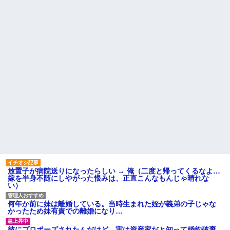
だけじゃ足らんわ！二袋作った
【驚愕】サークルで付き合っ
ろ！」→結果ｗｗｗ
た男が既婚者だった！しかも妻
から直接電話が来たんだがｗｗ
俺「ゲーム機どこ？」親「ち
ｗｗ
ょっと借りたよ」→どうぶつの
森を開いた瞬間、村が大変なこ
転校生と仲良くなってその子
とになっていて…
の家に遊びに行ったら私が小さ
い頃に撮った写真があった
間男が嫁と一緒に「お願いし
ます離婚してください。出来る
【衝撃】50代女性、京大病院
だけの償いはします。」とか言
で脳腫瘍手術→“腫瘍の無い部
ってきたからブチ切れて100発ぐ
位”を摘出 2度「腫瘍ではな
らい殴る蹴るでフルボッコに...
い」と出るも続行、脳幹損傷
で“植物状態”に
ハードオフに売っていた4万
4000円のフィギュアがヤバすぎ
パートの面接で号泣しながら
るｗｗｗｗｗｗ「こんな高い
「ここもダメだったらもう食べ
の？ｗｗ」「逆に超安い」
ていけないんです」って熱弁し
てた人がいた
私「ちょっと、人の家の金庫
触らないでよ！」キチママ『そ
主な税金の成り立ちを調べて
こに金庫があったから、開けて
みたよ
みようとしただけ☆』義兄「泥
は出てけ！二度と来るな！」結
果・・・
放置子が病院送りになったらしい → 俺（二度と帰ってくるなよ…
私「初めて飲む味だけどなん
嫁を半身不随にしやがった恨みは、正直こんなもんじゃ晴れな
のお茶？」彼「ちっ！」私「」
い）
【GIF】JSのカンチョーワロ
タ
何年か前に妹は離婚している。当時生まれた姪が義弟の子じゃな
後続車にクラクションを鳴ら
かったため妹有責での離婚になり…
され彼氏が逆切れ。「何クラク
ション鳴らしてんだ！降りてこ
彼にプロポーズされたんだけど、実は資産家だと知って婚約破棄