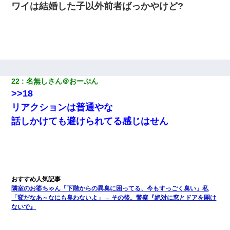
ワイは結婚した子以外前者ばっかやけど?
22
名無しさん＠おーぷん
>>18
リアクションは普通やな
話しかけても避けられてる感じはせん
隣室のお婆ちゃん「下階からの異臭に困ってる、今もすっごく臭い」私
「変だなあ～なにも臭わないよ」→ その後。警察『絶対に窓とドアを開け
ないで』