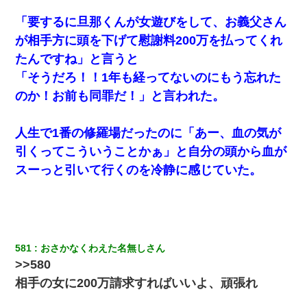
まで気にしてなかったが、あまりにも子供が俺嫁に懐くの
で最後らへん顔引きつってた → そして弟嫁が迎えに来た翌
「要するに旦那くんが女遊びをして、お義父さん
日…
が相手方に頭を下げて慰謝料200万を払ってくれ
たんですね」と言うと
デパートの外商『私さんだと名乗る女が、ツケで宝石を買
おうとしていて…』私「！？」→ 翌日。ママ友たちの様子
「そうだろ！！1年も経ってないのにもう忘れた
が微妙におかしくなり・・・
のか！お前も同罪だ！」と言われた。
父親がくも膜下出血で突然ﾀﾋ。→母の貯金が0なことが判
明。→母「私を家に置いてほしい、どうか見捨てないで(土
人生で1番の修羅場だったのに「あー、血の気が
下座」俺・嫁「…」
引くってこういうことかぁ」と自分の頭から血が
スーっと引いて行くのを冷静に感じていた。
３２歳俺「ずっと好きでした！！付き合って下さい！」
２５歳彼女「うん！！絶対幸せになろうね！！！！」
→ ７年後ｗｗｗｗｗ
最近うちの庭に知らない男の人がしょっちゅう入ってく
る。それを職場で愚痴ったら、同僚男性が怒鳴りつけてき
た。
581
おさかなくわえた名無しさん
>>580
相手の女に200万請求すればいいよ、頑張れ
ケーキバイキングにいた単独の50くらいのオッサン、強烈
だった。