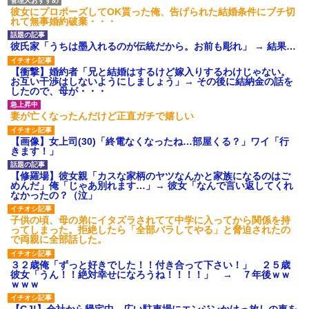
【ネット騒然】惨殺されたタ
彼女にプロポーズしてOK貰った俺、告げられた結婚条件にブチ切
ワマン頂き女子のこの動画、す
れて無事婚約破棄・・・
げえええええｗｗｗｗｗｗｗｗ
ｗｗｗ
【愕然】白のクラウン俺氏、
彼氏家「うちは墨入れるのが伝統だから。お前も彫れ」 → 結果…
高速道路左車線を制限速度で走
った結果wwwwwwwwwwww
【衝撃】婚約者「兄と結婚はするけど嫁入りするわけじゃない。
百年の恋12-899 食べた量を
お互い干渉はしないようにしましょう」→ その後に結納金の話を
張り合ってくる
したので、母が・・・
【悲報】佐藤輝明・・・２軍
でも盛大にやらかす←あまり悲
妻が亡くなったんだけど正直ガチで嬉しい
しませないでくれ
【画像】女上司(30)「終電なくなったね…部屋くる？」ワイ「行
きます！」
【修羅場】彼女親「カスな家柄のヤツなんかと家族になるのはご
めんだ」俺「じゃあ別れます…」→ 彼女「なんで言い返してくれ
なかったの？（泣」
子供の頃、母の弟にイタズラされてて中学に入ってから関係を持
ってしまった。拒絶したら「全部バラしてやる」と脅迫されたの
で両親に全部話した。
３２歳俺「ずっと好きでした！！付き合って下さい！」 ２５歳
彼女「うん！！絶対幸せになろうね！！！！」 → ７年後ｗｗ
ｗｗｗ