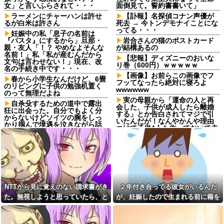
女」と言いふらされて・・・
面倒見て。誓約書書いて」
ラーメンにチャーハンは許せ
【訃報】名探偵コナン声優が
るが白米は許さん
死去 → 今トンデモナイことにな
ってる・・・
妊娠中の私「息子の名前は
『パスタ』にするから」旦那・
岩合さんの猫のポストカード
親・友人「！？ やめなよそんな
が結構あるの
名前！」私「私が産むんだから
【悲報】ディズニーのおいな
文句は言わせない！」現在、改
り巻（600円）ｗｗｗｗｗ
名の手続き中です・・・
【画像】お前らこの画像でフ
春から小学生なんだけど、6畳
フッてなったら絶対に寝ろよ
のリビングに子供の勉強机置く
wwwwww
のって無理だよね
実の母親から「運命の人と再
自杀殳するための道中で露出
会した、子供が成人したら離婚
狂に出会った。自分でもよく分
する」とか告白されてマジで引
からないけどソイツの腕をしっ
いたんだが！なんやかんや理由
かり掴んで境遇を泣きながら話
つけて子供4人も作っておいて未
した。すると露出狂は…
成年の子供に言う話かよ！
コトメ「あなたには無理でし
【衝撃画像】有名セクシー女
ょ？」私「できますけど？」→
優さん、整形手術に大失敗して
何も知らない前提で話しかけて
撮影不能に⇒！！
くるコトメが止まらず…
取引先の接待で彼氏が突然
彼氏から突然振られた。理由
「ミスタァァアァァァァアアア
を聞くと「生ハムチーズクレー
アァァ、ムンラァァァイ！」
NTTから見に覚えのない請求書がき
２年付き合ってる彼女がいるんだ
プ食べたから」と言われて…
切迫流産で自宅安静の私…な
た。無視しようと思っていたら、と
が、妊娠したので生まれる前に籍を
転勤がなくて家から近くて仕
のに義弟が「シャワー貸して」
事も楽そうだけど一人暮らしす
んでもない事実が判明して…
入れたいと言われた。俺は種がほぼ
「泊めて」と嫌がらせレベルの
るチャンスを逃してずっと実家
連続突撃！夫経由で断ると私に
無いはずなのに...
暮らしになりそう
直接LINEしてきて絶句←大人し