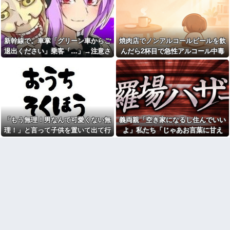
彼女「他の男性に誘われちゃ
く自宅の風呂に入れよ
った」俺「それ言って何がした
【正論】今の20代「タモリっ
いの？」→何度も試されるたび
ておもしろくないじゃん。笑っ
気持ちが冷めていって…
たことないんだけど、なにがす
【後編】俺の娘の結婚が破談
ごいの？」他
新幹線で。車掌「グリーン車からご
焼肉店でノンアルコールビールを飲
に。だが彼氏は「2000万の土
彼女と同棲初めたら家に物が5
退出ください」乗客「…」→注意さ
んだら2杯目で急性アルコール中毒
地」を購入。こじれた二人は想
倍くらい増えてストレスヤバ
像以上の修羅場に
れても動かない乗客を見ていたら、
になった。それで警察と保健所を巻
い。3LDKで余裕だろと思ってた
NTTから見に覚えのない請求
けど全部埋めやがった
その直後まさかの展開に…
き込む騒ぎに…
書がきた。無視しようと思って
【悲報】警察に射殺された包
いたら、とんでもない事実が判
丁男、直前に母を亡くし精神的
明して…
ショックを受けていたと判明
【悲報】Z世代「なんでセルフ
里帰り出産した嫁が実家から
レジなのに自分で商品通さない
帰ってこないので離婚要求。す
といけないんだ」
「もう無理！男なんて可愛くない無
義両親「空き家になるし住んでいい
ると義父がブチギレた
祭りって謎だよな、誰が神輿
理！」と言って子供を置いて出て行
よ」私たち「じゃあお言葉に甘え
旦那の同僚女が旦那の元カ
担いでるの？屋台出店してる奴
ノ。なのにしょっちゅうペアで
った息子嫁
て…」→引っ越した途端、予想外の
らは誰の許可を得て商売してる
仕事してて遅くまで残業したり
の？
出来事が待っていて…
二人で出張に行ったり。なんで
お前ら急げ！怪しい外人みつ
「今度の出張は一人で行く」っ
けたら法務省にタレコミしてみ
て嘘つくのかな
ろ！意外と仕事するぞ？
38歳マザコン夫の誕生日に
【悲報】大卒初任給600万の時
「むしゅこたんおめでとう！」
代へ
と義実家を飾り付ける超過干渉
wwwwwwwwwwwwwwwwww
トメ！ご近所さんを招待してあ
w
げたら、38歳メタボ夫が登場し
て近所のおじいさんが大爆発す
【画像】タトゥーだらけの美
る事態に
人海鮮料理人、現る！！←コレ