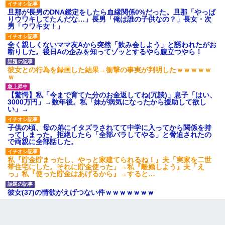
旦那が長男のDNA鑑定をしたら血縁関係0%だった。旦那「やっぱ
りウワキしてたんだな…」長男「俺は誰の子供なの？」長女・次
男「ウワキ女！」
全く親しくないママ友Aから突然「飲み会しよう」と誘われたがお
断りした。後日Aの企みを知ってゾッとするやら腹立つやら！
彼女との行為を録画した結果→衝撃の事実が判明したｗｗｗｗｗ
ｗ
【驚愕】私「今まで育てた分のお金返してね(冗談)」息子「はい、
3000万円」→数年後。私「妹が病気になったから援助して欲し
い」→
子供の頃、母の弟にイタズラされてて中学に入ってから関係を持
ってしまった。拒絶したら「全部バラしてやる」と脅迫されたの
で両親に全部話した。
私『貯金貯まったし、やっと家建てられるね！』夫「実家を二世
帯住宅にした。それに貯金使った」→私『離婚しよう』夫「え
っ」私『使った貯金はあげるから』→すると…
彼女(37)の情欲がえげつない件ｗｗｗｗｗｗｗ