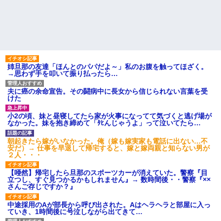
はセクシー過ぎてワイらにブッ
休んだ翌日、先輩パートに申
刺さりまくりw w w w w w w w
し送りあるかと確認したらいき
w
なりキレられた。このパートの
性格悪くないか？
【悲報】 「ゴールド免許で
す」←運が良かっただけかペー
【速報】専門家「イオンモー
パードライバーという事実ｗｗ
ル熊本の爆心地に”こんなも
ｗ
の”があったんだけど…」
ハードオフに売っていた4万
24歳の嫁に性的な魅力を感じ
4000円のフィギュアがヤバすぎ
なくなったので離婚したい件
姉旦那の友達「ほんとのパパだよ～」私のお腹を触ってほざく。
るｗｗｗｗｗｗ「こんな高い
→思わず手を叩いて振り払ったら…
主な税金の成り立ちを調べて
の？ｗｗ」「逆に超安い」
みたよ
私「ちょっと、人の家の金庫
夫に癌の余命宣告。その闘病中に長女から信じられない言葉を受
触らないでよ！」キチママ『そ
けた
こに金庫があったから、開けて
みようとしただけ☆』義兄「泥
は出てけ！二度と来るな！」結
小2の頃、妹と昼寝してたら家が火事になってて気づくと逃げ場が
果・・・
なかった。妹を抱き締めて「ﾀﾋんじゃうよ」って泣いてたら…
私「初めて飲む味だけどなん
のお茶？」彼「ちっ！」私「」
朝起きたら嫁がいなかった。俺（嫁も嫁実家も電話に出ない…不
安だ）→ 仕事を早退して帰宅すると、嫁と嫁両親と知らない男が
【GIF】JSのカンチョーワロ
２人・・・
タ
後続車にクラクションを鳴ら
【唖然】帰宅したら旦那のスポーツカーが消えていた。警察『目
され彼氏が逆切れ。「何クラク
立つし、すぐ見つかるかもしれません』→ 数時間後・・警察『××
ション鳴らしてんだ！降りてこ
さんご存じですか？』
いよ！」と怒鳴りだし...
【衝撃】報酬100万円超の治験
中途採用のAが部長から呼び出された。Aはヘラヘラと部屋に入っ
募集がこちらｗｗｗｗｗ(※画像
ていき、1時間後に号泣しながら出てきて…
あり)