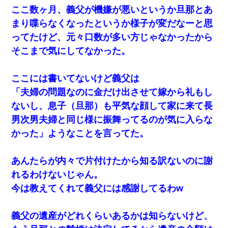
ここ数ヶ月、義父が機嫌が悪いというか旦那とあ
旦那の元カノをSNSで探して写真を保存して顔面評価スレ
で写真を晒してた。ほとんどがブスという評価の中で二人
まり喋らなくなったというか様子が変だなーと思
ほど意外に好評価で苦々しく思った
ってたけど、元々口数が多い方じゃなかったから
そこまで気にしてなかった。
ここには書いてないけど義父は
「夫婦の問題なのに金だけ出させて嫁から礼もし
ないし、息子（旦那）も平気な顔して家に来て長
男次男夫婦と同じ様に振舞ってるのが気に入らな
かった」ようなことを言ってた。
あんたらが内々で片付けたから知る訳ないのに謝
れるわけないじゃん。
今は教えてくれて義父には感謝してるわw
義父の遺産がどれくらいあるかは知らないけど、