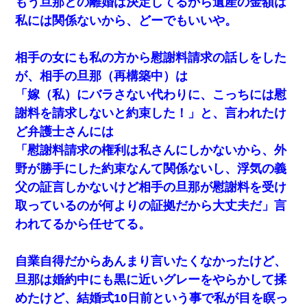
もう旦那との離婚は決定してるから遺産の金額は
私には関係ないから、どーでもいいや。
相手の女にも私の方から慰謝料請求の話しをした
が、相手の旦那（再構築中）は
「嫁（私）にバラさない代わりに、こっちには慰
謝料を請求しないと約束した！」と、言われたけ
ど弁護士さんには
「慰謝料請求の権利は私さんにしかないから、外
野が勝手にした約束なんて関係ないし、浮気の義
父の証言しかないけど相手の旦那が慰謝料を受け
取っているのが何よりの証拠だから大丈夫だ」言
われてるから任せてる。
自業自得だからあんまり言いたくなかったけど、
旦那は婚約中にも黒に近いグレーをやらかして揉
めたけど、結婚式10日前という事で私が目を瞑っ