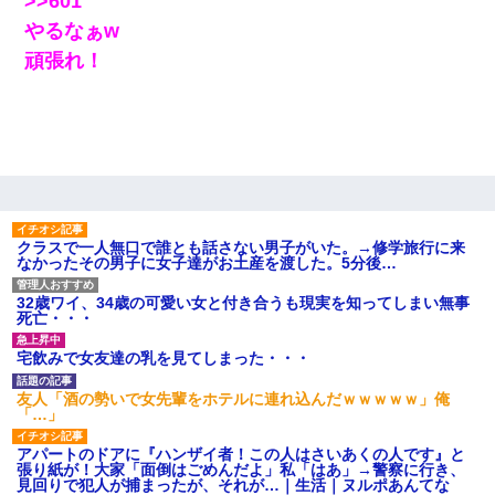
>>601
やるなぁw
頑張れ！
クラスで一人無口で誰とも話さない男子がいた。→修学旅行に来
なかったその男子に女子達がお土産を渡した。5分後…
32歳ワイ、34歳の可愛い女と付き合うも現実を知ってしまい無事
死亡・・・
宅飲みで女友達の乳を見てしまった・・・
友人「酒の勢いで女先輩をホテルに連れ込んだｗｗｗｗｗ」俺
「…」
アパートのドアに『ハンザイ者！この人はさいあくの人です』と
張り紙が！大家「面倒はごめんだよ」私「はあ」→警察に行き、
見回りで犯人が捕まったが、それが…｜生活｜ヌルポあんてな