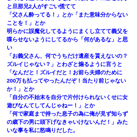
と旦那兄2人がすごい慌てて
わい(42)渋谷の夜のサービスで19の女の子にゴックンさせ
た結果ｗｗｗｗｗｗｗｗ
「父さん酔ってる！」とか「また意味分からない
ことを！」とか
【驚愕】5000円でＪＫと行為してきたが後悔しかない…
明らかに誤魔化してるようにまくし立てて義父を
喋らせないようにしてるから「何があるな」と思
結婚生活10ヶ月目で嫁から一方的に「もう冷めた」と離婚
い
切り出された
「お義父さん、何でうちだけ遺産を貰えないの？
俺「初対面でなに言ったか覚えてる？」嫁「臭いんだよ！
ズルイじゃない？」とわざと煽るように言うと
キモオタ？だっけ？」俺「だいたい合ってる。で、なんで
告白してきたの？」→
「なんだと！ズルイだと！お前ら夫婦のために
200万も払ってやったんだぞ！当たり前じゃない
【衝撃】職場に入って来た綺麗な新人さんに職場を案内す
か！」とか
ることに → 新人「ドンッ！」私「！？」→ 突然、突き飛
ばされて左手の甲を踏みつけられて…
「自分の不始末を自分で片付けられないくせに女
遊びなんてしてんじゃねー！」とか
嫁が弁護士を連れてきて「悪いと思うなら慰謝料を払って
「何で家庭まで持った息子の為に俺が見ず知らず
離婚しろ」→ 俺「完全に恐喝になってますね」「お前、こ
れが詐欺だって知ってる？」
の歳下の男に頭下げなきゃいけないんだ！」みた
いな事を私に怒鳴りだした。
【戦争】不妊の俺嫁に弟嫁が2日間4歳児を託児 俺嫁はそこ