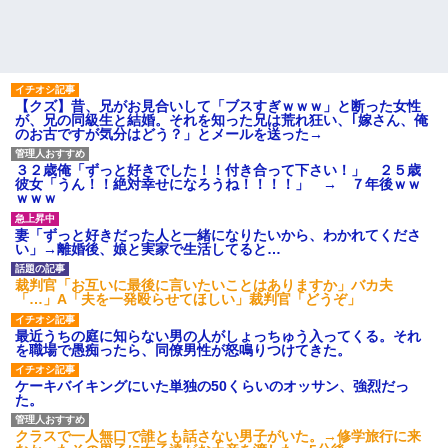
【クズ】昔、兄がお見合いして「ブスすぎｗｗｗ」と断った女性
が、兄の同級生と結婚。それを知った兄は荒れ狂い、｢嫁さん、俺
のお古ですが気分はどう？」とメールを送った→
３２歳俺「ずっと好きでした！！付き合って下さい！」 ２５歳
彼女「うん！！絶対幸せになろうね！！！！」 → ７年後ｗｗ
ｗｗｗ
妻「ずっと好きだった人と一緒になりたいから、わかれてくださ
い」→離婚後、娘と実家で生活してると…
裁判官「お互いに最後に言いたいことはありますか」バカ夫
「…」A「夫を一発殴らせてほしい」裁判官「どうぞ」
最近うちの庭に知らない男の人がしょっちゅう入ってくる。それ
を職場で愚痴ったら、同僚男性が怒鳴りつけてきた。
ケーキバイキングにいた単独の50くらいのオッサン、強烈だっ
た。
クラスで一人無口で誰とも話さない男子がいた。→修学旅行に来