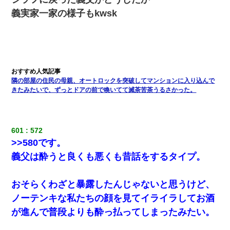
子供の頃、母の弟にイタズラされてて中学に入ってから関
義実家一家の様子もkwsk
係を持ってしまった。拒絶したら「全部バラしてやる」と
脅迫されたので両親に全部話した。
旦那が長男のDNA鑑定をしたら血縁関係0%だった。旦那
「やっぱりウワキしてたんだな…」長男「俺は誰の子供な
の？」長女・次男「ウワキ女！」
隣の部屋の住民の母親、オートロックを突破してマンションに入り込んで
きたみたいで、ずっとドアの前で喚いてて滅茶苦茶うるさかった。
昨日37歳のおばさんと行為したんだけどめちゃくちゃだっ
た
妻と同居し始めたときから、よく妻が「どこかで音漏れし
601
572
てない？音楽聞こえる」と言っていて…
>>580です。
義父は酔うと良くも悪くも昔話をするタイプ。
【衝撃】嫁父の会社に勤続１０年、手取り１４万 → 俺「２
２万もらえる会社から誘われた。転職したい」義父「ク
ビ！（激怒」嫁「離婚！（激怒」
おそらくわざと暴露したんじゃないと思うけど、
ノーテンキな私たちの顔を見てイライラしてお酒
書店「息子さんが万引きしました」私「はっ？(息子目の前
にいるし…)うちの子ではないので迎えに行きません」→息
が進んで普段よりも酔っ払ってしまったみたい。
子を名乗ってた人物の正体が判明するも・・・