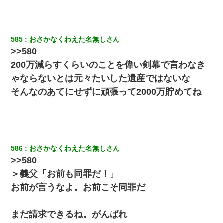
何年か前に妹は離婚している。当時生まれた姪が義弟の子
じゃなかったため妹有責での離婚になり…
585
おさかなくわえた名無しさん
ずっとニートだと思ってた同居の義弟が投資で旦那より稼
>>580
いでるとか知らなかった…
200万減らすくらいのことを偉い剣幕で言わなき
ゃならないとは元々たいした遺産ではないな
【悲報】姉と入浴中に大きくなってしまった結果ｗｗｗｗ
ｗｗｗｗ
そんなのあてにせずに頑張って2000万貯めてね
私「まとめ買いして冷凍ストックしてる」Ａ「ずるい！ク
レクレ！」私「なんでよ」Ａ「ケーチ！バーカ！」→ 後
日、Ａ旦那が凸してきた
586
おさかなくわえた名無しさん
嫁が涙声で『会いたいね』とか言っているのが聞こえた。
>>580
俺「こんな時間に誰と電話してんの？」嫁「ごめんなさ
い…！（大号泣」俺（キターー）→
＞義父「お前も同罪だ！」
お前が言うなよ。お前こそ同罪だ
妻が亡くなったんだけど正直ガチで嬉しい
まだ請求できるね。がんばれ
転職先が決まったので退職の意思を伝えたら。上司「無責