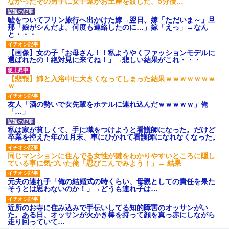
なかったその男子に女子達がお土産を渡した。5分後…
嘘をついてフリン旅行へ出かけた嫁→翌日、嫁「ただいま～」旦
那「娘がシんだよ。何度も連絡したのに…」嫁「えっ」→なん
と・・・
【画像】女の子「お母さん！！私ようやくファッションモデルに
選ばれたの！絶対見に来てね！」→悲しい結果がこれ・・・
【悲報】姉と入浴中に大きくなってしまった結果ｗｗｗｗｗｗｗ
ｗ
友人「酒の勢いで女先輩をホテルに連れ込んだｗｗｗｗｗ」俺
「…」
私は家が貧しくて、手に職をつけようと看護師になった。だけど
卒業を控えた年の1月末、車にひかれて看護師になれなくなった。
同じマンションに住んでる女性が鍵をわかりやすいところに隠し
ている事に気づいた俺「忍びこんでみよう！」→ 結果
元夫の連れ子「俺の結婚式の時くらい、母親としての責任を果た
そうとは思わないのか！」→どうも連れ子は…
近所のお寺に住み込みで手伝いしてる知的障害のオッサンがい
た。ある日、オッサンが火かき棒を持って顔を真っ赤にしながら
走り回っていて…