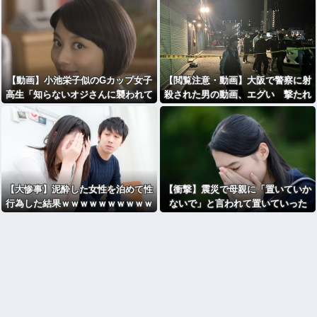
【動画】小池栄子似のGカップ女子
【閲覧注意・動画】大阪で警察に射
高生「知らないオジさんに襲われて
殺された男の動画、エグい 撃たれ
オ●パイ揉まれた」
てから叫びながら苦しみもがいて死
ぬ
【大惨事】泥酔した女性を泊めて性
【衝撃】震災で母親に「置いていか
行為した結果ｗｗｗｗｗｗｗｗｗｗ
ないで」と言われて置いていった
ｗｗｗｗｗｗｗｗｗｗ
娘！⇒ (※画像あり)