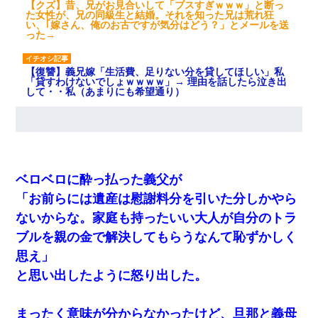
【クズ】昔、兄がお見合いして「ブスすぎｗｗｗ」と断っ
た女性が、兄の同級生と結婚。それを知った兄は荒れ狂
い、｢嫁さん、俺のお古ですが気分はどう？」とメールを送
った→
【復讐】義兄嫁「生活費、足りない分を貸してほしい」私
「貸すわけないでしょｗｗｗｗ」→ 理由を話したら泣き出
して・・私（あまりにも希望通り）
ワイアラサー主婦、昨晩久しぶりに夫と致した結果ｗｗｗ
ｗｗ
彼女(美人女医)にネックレスをプレゼント。「こんな安物を
ベロベロに酔っ払った義父が
渡すくらいなら、渡さないほうがマシだからね」→ ６０万
したと話したら・・・
「お前らには遺産は慰謝料分を引いた分しかやら
ないからな。家庭も持ったいい大人が自分のトラ
私「結婚やめるわ」 婚約者「え？なんでなんで？」 → 放
ブルを親の金で解決してもらうなんて恥ずかしく
置した結果…｜生活｜ワロタあんてな
思え」
と思い出したように怒り出した。
【驚愕】私「今まで育てた分のお金返してね(冗談)」息子
「はい、3000万円」→数年後。私「妹が病気になったから
援助して欲しい」→
まったく意味が分からなかったけど、旦那と義母