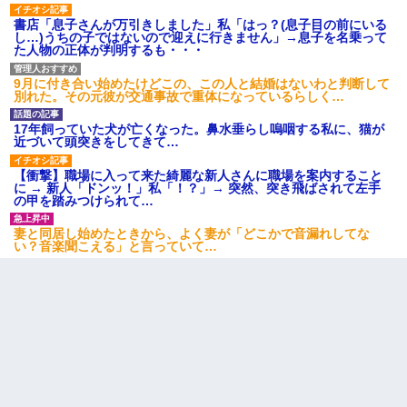
書店「息子さんが万引きしました」私「はっ？(息子目の前にいる
し…)うちの子ではないので迎えに行きません」→息子を名乗って
た人物の正体が判明するも・・・
9月に付き合い始めたけどこの、この人と結婚はないわと判断して
別れた。その元彼が交通事故で重体になっているらしく…
17年飼っていた犬が亡くなった。鼻水垂らし嗚咽する私に、猫が
近づいて頭突きをしてきて…
【衝撃】職場に入って来た綺麗な新人さんに職場を案内すること
に → 新人「ドンッ！」私「！？」→ 突然、突き飛ばされて左手
の甲を踏みつけられて…
妻と同居し始めたときから、よく妻が「どこかで音漏れしてな
い？音楽聞こえる」と言っていて…