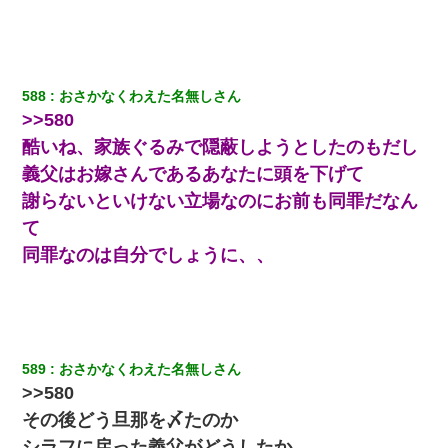
任」「簡単には辞めさせない」私（どうせ辞めるし…）→
思いっきり反論をしてみた
【考察】兄嫁急死の1年後、兄が引越すというので手伝いに
行ったら下着が入った引き出しの奥にとんでもないモノを
588
おさかなくわえた名無しさん
見つけた
>>580
酷いね、家族ぐるみで隠蔽しようとしたのもだし
クラスで一人無口で誰とも話さない男子がいた。→修学旅
行に来なかったその男子に女子達がお土産を渡した。5分
義父はお嫁さんであるあなたに頭を下げて
後…
謝らないといけない立場なのにお前も同罪だなん
て
朝起きたら嫁がいなかった。俺（嫁も嫁実家も電話に出な
い…不安だ）→ 仕事を早退して帰宅すると、嫁と嫁両親と
同罪なのは自分でしょうに、、
知らない男が２人・・・
父が他界→父のフリン相手『どうか相続を放棄して下さ
い、昔のことは謝ります。ごめんなさい…』私「お子さん
はフリン略奪婚って知ってるの？」相手『 』結果→
589
おさかなくわえた名無しさん
我が家のガレージに見知らぬ車。俺「もしもし、玄関にも
>>580
シャッターリモコンあるだろ？DOWNのボタン押してｗ」
→ 待つこと１時間弱・・・
その後どう旦那を〆たのか
シラフに戻った義父がどうしたか