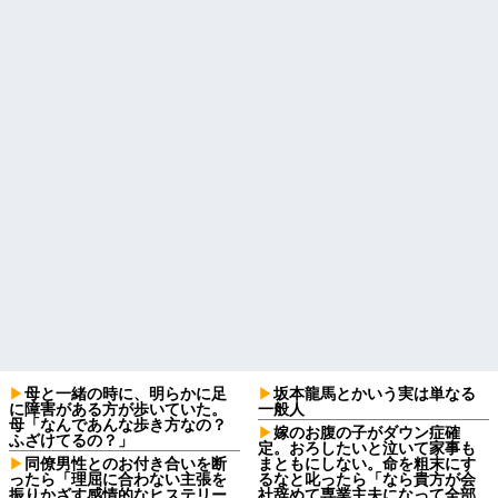
母と一緒の時に、明らかに足
坂本龍馬とかいう実は単なる
に障害がある方が歩いていた。
一般人
母「なんであんな歩き方なの？
嫁のお腹の子がダウン症確
ふざけてるの？」
定。おろしたいと泣いて家事も
同僚男性とのお付き合いを断
まともにしない。命を粗末にす
ったら「理屈に合わない主張を
るなと叱ったら「なら貴方が会
振りかざす感情的なヒステリー
社辞めて専業主夫になって全部