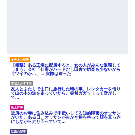
【衝撃】ある工場に配属すると、女の人がみんな退職して
しまう。会社「仕事がハードだし田舎で娯楽も少ないから
キツイのか…」→ 実際は違った
友人とふたりで山口に旅行した時の事。レンタカーを借り
て山の中の道を走っていたら、突然ガガッ！って音がし
て…
近所のお寺に住み込みで手伝いしてる知的障害のオッサン
がいた。ある日、オッサンが火かき棒を持って顔を真っ赤
にしながら走り回っていて…