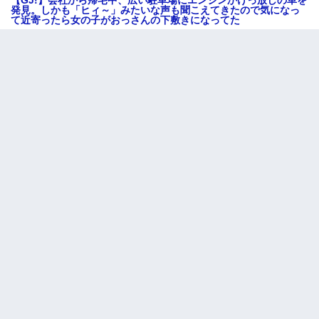
【GJ!】会社から帰宅中、広い駐車場にエンジンかけっ放しの車を
発見。しかも「ヒィ～」みたいな声も聞こえてきたので気になっ
て近寄ったら女の子がおっさんの下敷きになってた