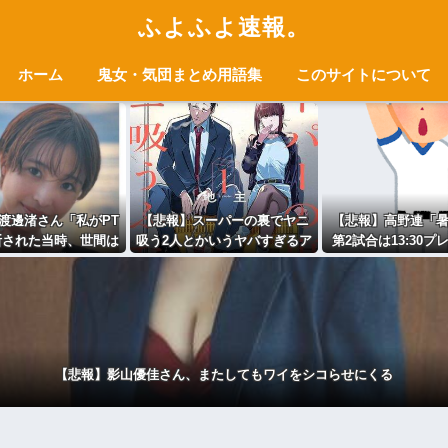
ふよふよ速報。
ホーム
鬼女・気団まとめ用語集
このサイトについて
渡邊渚さん「私がPT
【悲報】スーパーの裏でヤニ
【悲報】高野連「
断された当時、世間は
吸う2人とかいうヤバすぎるア
第2試合は13:30プ
SDという言葉は浸透さ
ニメ
や！」
いませんでした」
【悲報】影山優佳さん、またしてもワイをシコらせにくる