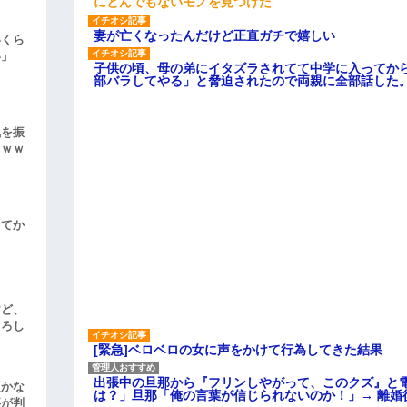
にとんでもないモノを見つけた
妻が亡くなったんだけど正直ガチで嬉しい
いくら
い」
子供の頃、母の弟にイタズラされてて中学に入ってか
部バラしてやる」と脅迫されたので両親に全部話した
気を振
ｗｗｗ
してか
けど、
よろし
[緊急]ベロベロの女に声をかけて行為してきた結果
出張中の旦那から『フリンしやがって、このクズ』と
頃かな
は？」旦那「俺の言葉が信じられないのか！」→ 離婚
事が判