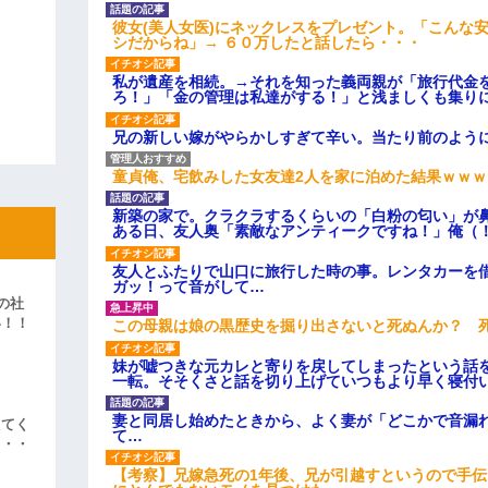
彼女(美人女医)にネックレスをプレゼント。「こんな
シだからね」→ ６０万したと話したら・・・
私が遺産を相続。→それを知った義両親が「旅行代金
ろ！」「金の管理は私達がする！」と浅ましくも集り
兄の新しい嫁がやらかしすぎて辛い。当たり前のよう
童貞俺、宅飲みした女友達2人を家に泊めた結果ｗｗｗ
新築の家で。クラクラするくらいの「白粉の匂い」が
ある日、友人奥「素敵なアンティークですね！」俺（
友人とふたりで山口に旅行した時の事。レンタカーを
ガッ！って音がして…
の社
い！！
この母親は娘の黒歴史を掘り出さないと死ぬんか？ 
」
妹が嘘つきな元カレと寄りを戻してしまったという話
一転。そそくさと話を切り上げていつもより早く寝付
妻と同居し始めたときから、よく妻が「どこかで音漏
えてく
て…
・・・
【考察】兄嫁急死の1年後、兄が引越すというので手