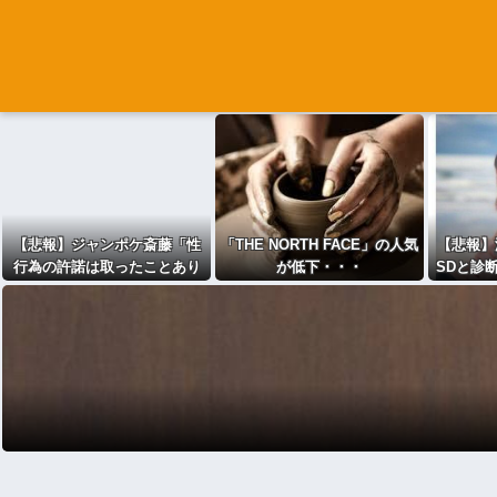
【悲報】ジャンポケ斎藤「性
「THE NORTH FACE」の人気
【悲報】
行為の許諾は取ったことあり
が低下・・・
SDと診
ません」
まだPT
れて