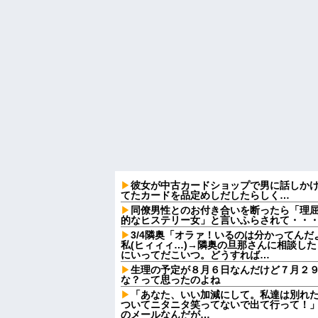
彼女が中古カードショップで男に話しか
てたカードを品定めしだしたらしく…
同僚男性とのお付き合いを断ったら「理
的なヒステリー女」と言いふらされて・・
3/4隣奥「オラァ！いるのは分かってんだ
私(ヒィィィ…)→隣奥の旦那さんに相談し
にいってだこいつ。どうすれば…
生理の予定が８月６日なんだけど７月２
な？って思ったのよね
「あなた、いい加減にして。私達は別れ
ついてニタニタ笑ってないで出て行って！」
のメールなんだが…