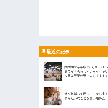
最近の記事
関関同立卒年収350万スーパー
員ワイ「らっしゃいらっしゃ
今日は玉子が安いよぉ！！！
姉が離婚して困ってるから支
れみたいなことを言い始めた