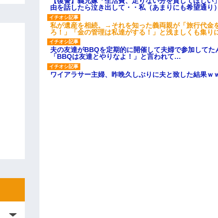
【復讐】義兄嫁「生活費、足りない分を貸してほしい」
由を話したら泣き出して・・私（あまりにも希望通り
私が遺産を相続。→それを知った義両親が「旅行代金
ろ！」「金の管理は私達がする！」と浅ましくも集り
夫の友達がBBQを定期的に開催して夫婦で参加してた
「BBQは友達とやりなよ！」と言われて…
ワイアラサー主婦、昨晩久しぶりに夫と致した結果ｗ