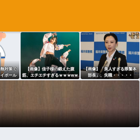
暑熱対策で
【画像】佳子様の鍛えた腹
【画像】「美人すぎる県警本
レイボール
筋、エチエチすぎるｗｗｗwｗ
部長」、失職・・・・・
ｗｗｗｗｗｗｗ