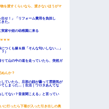
安物を渡すくらいなら、渡さないほうがマ
を出せ！」「リフォーム費用を負担し
にきた。
に実家や姪の幼稚園に来る
ｗｗｗ
鼻につくも嫁＆娘「そんな匂いしない…」
！？）
借りて山の中の道を走っていたら、突然ガ
死ぬんか？
をしていたら、旦那の顔が曇って雰囲気が
いてしまった…｜生活｜ワロタあんてな
れしてない？音楽聞こえる」と言ってい
伝いに行ったら下着が入った引き出しの奥