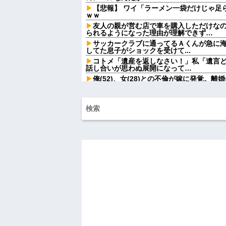
【悲報】 ワイ「ラーメン一袋だけじゃ足
ｗｗ
友人の親が営む店で車を購入しただけな
られるようになった理由が理解できず…
サッカークラブに通ってるＡくんが急に
してた息子がショックを受けて...
コトメ「遺産を返しなさい！」私「遺言
話し合いが思わぬ展開になって…
俺(52)、女(28)との不倫が嫁に発覚。
攻撃が恐ろしすぎる
息子に『葵』と名付けたら、初対面では
でも避けられなかった勘違いとは…
俺「ゲーム機どこ？」親「ちょっと借り
間、村が大変なことになっていて…
【画像】俺たちの姫、佳子さまのお気に
可愛過ぎるw w w w w w w w
【速報】ルフィの幹部、懲役20年に決定
シャウエッセン公式、またこういうので
【画像】令和最新版の宇垣美里さん←こ
ってると話題にw w w w w w w w w
AIさん、ドラクエ6を理想的にアニメ化し
間男が嫁と一緒に「お願いします離婚し
ます。」とか言ってきたからブチ切れて10
に...
ハードオフに売っていた4万4000円のフ