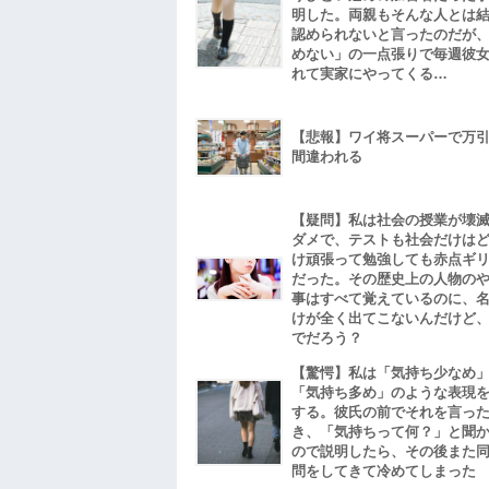
明した。両親もそんな人とは
認められないと言ったのだが
めない」の一点張りで毎週彼
れて実家にやってくる…
【悲報】ワイ将スーパーで万
間違われる
【疑問】私は社会の授業が壊
ダメで、テストも社会だけは
け頑張って勉強しても赤点ギ
だった。その歴史上の人物の
事はすべて覚えているのに、
けが全く出てこないんだけど
でだろう？
【驚愕】私は「気持ち少なめ
「気持ち多め」のような表現
する。彼氏の前でそれを言っ
き、「気持ちって何？」と聞
ので説明したら、その後また
問をしてきて冷めてしまった