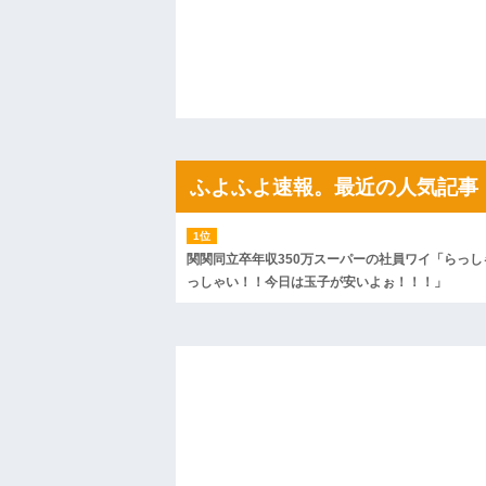
「こんな高いの？ｗｗ」「逆に超安い」
私「ちょっと、人の家の金庫触らないで
たから、開けてみようとしただけ☆』義兄
果・・・
私「初めて飲む味だけどなんのお茶？」
【GIF】JSのカンチョーワロタ
後続車にクラクションを鳴らされ彼氏が
んだ！降りてこいよ！」と怒鳴りだし...
【衝撃】報酬100万円超の治験募集がこち
ふよふよ速報。最近の人気記事
【ネット騒然】惨殺されたタワマン頂き
ｗｗｗｗｗｗｗｗｗｗ
【愕然】白のクラウン俺氏、高速道路左
wwwwwwwwwwww
関関同立卒年収350万スーパーの社員ワイ「らっし
百年の恋12-899 食べた量を張り合って
っしゃい！！今日は玉子が安いよぉ！！！」
【悲報】佐藤輝明・・・２軍でも盛大に
れ