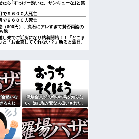
せたら｢すっげー効いた。サンキューな｣と笑
月で９６００人死亡
月で９６００人死亡
巻（600円）、流石にアレすぎて賛否両論の
 w他
越し先でご近所になり粘着開始！！「どこま
つと「お金貸してくれない？」断ると翌日、
越し先でご近所になり粘着開始！！「どこま
つと「お金貸してくれない？」断ると翌日、
５泊くらいさせられる。旦那は「行かなくて
誘われると断れなくなってしまう
もってないよね」俺「ちゃんとやってるだ
巡って夫婦で揉めることに…
男が既婚者だった！しかも妻から直接電話が
が全然いな
職場全員が長崎の出島を知らな
奥さんから「掃除機の音がうるさい」と苦情
ぎるんじ
い。逆に私が変な人扱いされた、
ずなのに、原因を探るとまさかの事実が…
を聞き続け
一般常識だと思ってたのに
家に遊びに行ったら私が小さい頃に撮った写
脳腫瘍手術→“腫瘍の無い部位”を摘出 2度
幹損傷で“植物状態”に
ここもダメだったらもう食べていけないんで