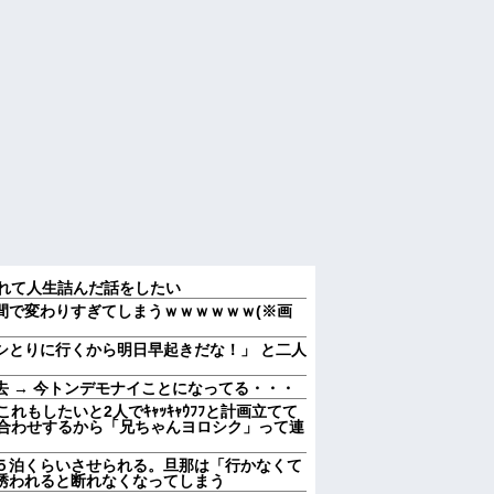
られて人生詰んだ話をしたい
間で変わりすぎてしまうｗｗｗｗｗｗ(※画
ムシとりに行くから明日早起きだな！」 と二人
 → 今トンデモナイことになってる・・・
れもしたいと2人でｷｬｯｷｬｳﾌﾌと計画立てて
顔合わせするから「兄ちゃんヨロシク」って連
５泊くらいさせられる。旦那は「行かなくて
誘われると断れなくなってしまう