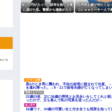
主な税金の成り立ちを調べてみ
約3万円が入ってた財布を拾い交番
【愕然】嫁が冷たくな
よ！」キチママ『そこに金庫があっ
に届けた私。警察から連絡が入り
コレｗｗケーキ一人で
「泥は出てけ！二度と来るな！」結
その金が私のものになった結果...
めって言われてた
彼「ちっ！」私「」
逆切れ。「何クラクション鳴らして
らｗｗｗｗｗ(※画像あり)
女子のこの動画、すげえええええｗ
車線を制限速度で走った結果
ゃいら
くる
やらかす←あまり悲しませないでく
高1のとき男に襲われ、不妊の叔母に頼まれて出産。
を連れ帰った。→9・11で叔母夫婦が亡くなってしま
22歳の頃、父に36歳の男性とお見合いをしてくれと
ったので、父も喜んで私の写真を送ったんだが→
32歳ワイ、34歳の可愛い女と付き合うも現実を知っ