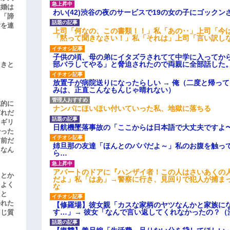
結婚は
わい(42)渋谷の夜のサービスで19の女の子にゴック
、「諦
女を連
上司「何なの、この書類！！」私「あの‥」上司「今
「黙って聞きなさい！」私「それは」上司「言い訳し
子供の頃、母の弟にイタズラされてて中学に入ってか
部バラしてやる」と脅迫されたので両親に全部話した
引きと
放置子が病院送りになったらしい → 俺（二度と帰っ
みは、正直こんなもんじゃ晴れない）
滅的に
ナンパにほいほい付いていった私、地獄に落ちる
どれだ
リギリ
日航機墜落事故の「ここからは日本語で大丈夫ですよ
やった
名前だ
姉旦那の友達「ほんとのパパだよ～」私のお腹を触っ
、なん
ら…
アパートのドアに『ハンザイ者！この人はさいあくの
」とか
だよ」私「はあ」→警察に行き、見回りで犯人が捕ま
をよく
な
たと
かれた
【修羅場】彼女親「カスな家柄のヤツなんかと家族に
す…」→ 彼女「なんで言い返してくれなかったの？（
同じ質