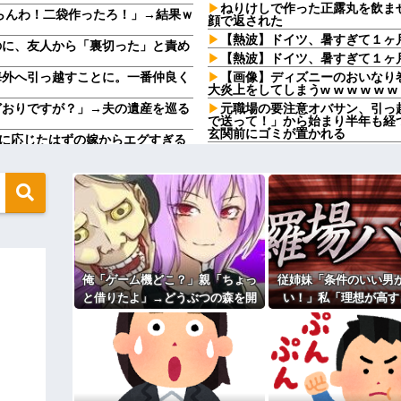
ねりけしで作った正露丸を飲ま
らんわ！二袋作ったろ！」→結果ｗ
顔で返された
【熱波】ドイツ、暑すぎて１ヶ
のに、友人から「裏切った」と責め
【熱波】ドイツ、暑すぎて１ヶ
海外へ引っ越すことに。一番仲良く
【画像】ディズニーのおいなり
大炎上をしてしまうw w w w w w
どおりですが？」→夫の遺産を巡る
元職場の要注意オバサン、引っ
で送って！」から始まり半年も経
玄関前にゴミが置かれる
離婚に応じたはずの嫁からエグすぎる
元職場の要注意オバサン、引っ
で送って！」から始まり半年も経
必ず女の子だと思われる。同じ名前
玄関前にゴミが置かれる
お盆になると旦那の祖父母宅に
たよ」→どうぶつの森を開いた瞬
いいよ」って言うんだけどトメに
嫁「最近さ、家事に気持ちがこ
入りのドレスがこちらです←コレは
ろ」→分担していたはずの家事を
【驚愕】サークルで付き合った
する←コレは妥当か？？？？？？？
来たんだがｗｗｗｗ
俺「ゲーム機どこ？」親「ちょっ
従姉妹「条件のいい男
いい丼をポスト
引越して一週間経った頃、隣の
と借りたよ」→どうぶつの森を開
い！」私「理想が高す
う言うのでいいんだよが目一杯詰ま
があった。静かに暮らしていたは
いた瞬間、村が大変なことになっ
ゃ…？」→婚活の愚痴
転校生と仲良くなってその子の
てしまう
ていて…
真があった
た結果…
てください。出来るだけの償いはし
【衝撃】50代女性、京大病院で
0発ぐらい殴る蹴るでフルボッコ
「腫瘍ではない」と出るも続行、脳
パートの面接で号泣しながら「
ィギュアがヤバすぎるｗｗｗｗｗｗ
す」って熱弁してた人がいた