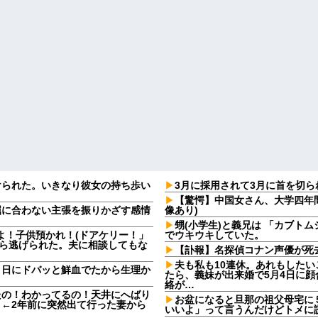
けられた。いきなり彼女の持ち歩い
3月に採用されて3月に首を切
【驚愕】中国女さん、大学四年
屈に合わない主張を振りかざす感情
像あり)
・
甥(小学生)と義兄は 「カブト
よ！子供預かれ！(ドアケリー！」
でウキウキしていた。
たら逃げられた。夫に相談してもな
【訃報】名探偵コナン声優が死去
夫も私も10連休。あれもしたいこ
９日にドバッと鮮血でたから生理か
たら、義妹が出来婚で5月4日に
絡が…
たの！わかってるの！天井にへばり
お盆になると旦那の祖父母宅に
←2年前に突然出て行った妻から
いいよ」って言うんだけどトメに