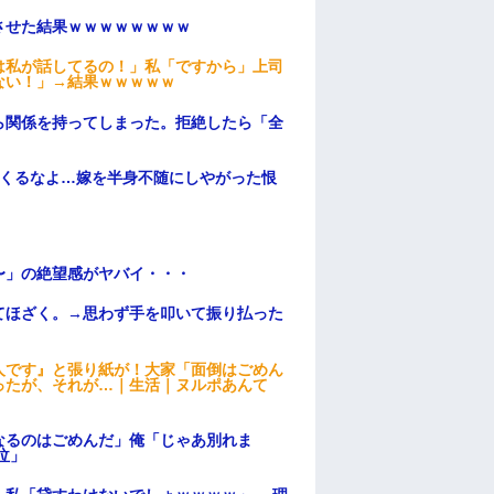
ンさせた結果ｗｗｗｗｗｗｗｗ
は私が話してるの！」私「ですから」上司
ない！」→結果ｗｗｗｗｗ
ら関係を持ってしまった。拒絶したら「全
。
てくるなよ…嫁を半身不随にしやがった恨
〜」の絶望感がヤバイ・・・
てほざく。→思わず手を叩いて振り払った
人です』と張り紙が！大家「面倒はごめん
ったが、それが…｜生活｜ヌルポあんて
なるのはごめんだ」俺「じゃあ別れま
泣」