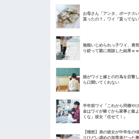
お母さん「アンタ、ボーナス
貰ったの？」ワイ「貰ってな
無能いじめられっ子ワイ、勇
り絞って親に相談した結果ｗ
娘がワイと嫁との行為を目撃
ら口聞いてくれない
半年前ワイ「これから同棲や
金はワイが稼ぐから家事と飯
くな」彼女「任せて！」
【唖然】弟の彼女が中学生の
りひどい虐めの加害者だった