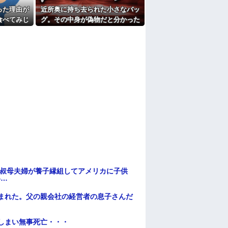
たよ
った理由が
近所奥に持ち去られた小さなバッ
食べてみじ
グ。その中身が偽物だと分かった
・・・
時、どんな顔をするのか楽しみ
で…
→叔母夫婦が養子縁組してアメリカに子供
い…
頼まれた。父の親会社の経営者の息子さんだ
てしまい無事死亡・・・