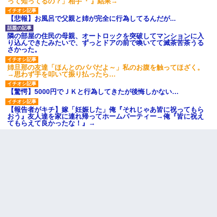
って知ってるの？」相手『 』結果→
【悲報】お風呂で父親と姉が完全に行為してるんだが...
隣の部屋の住民の母親、オートロックを突破してマンションに入
り込んできたみたいで、ずっとドアの前で喚いてて滅茶苦茶うる
さかった。
姉旦那の友達「ほんとのパパだよ～」私のお腹を触ってほざく。
→思わず手を叩いて振り払ったら…
【驚愕】5000円でＪＫと行為してきたが後悔しかない…
【報告者がキチ】嫁「妊娠した」俺『それじゃあ皆に祝ってもら
おう』友人達を家に連れ帰ってホームパーティー→俺『皆に祝え
てもらえて良かったな！』→