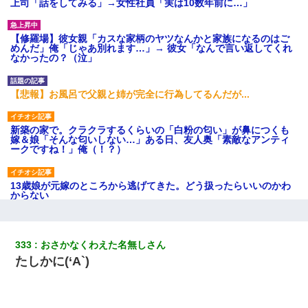
上司「話をしてみる」→女性社員「実は10数年前に…」
【修羅場】彼女親「カスな家柄のヤツなんかと家族になるのはご
めんだ」俺「じゃあ別れます…」→ 彼女「なんで言い返してくれ
なかったの？（泣」
【悲報】お風呂で父親と姉が完全に行為してるんだが...
新築の家で。クラクラするくらいの「白粉の匂い」が鼻につくも
嫁＆娘「そんな匂いしない…」ある日、友人奥「素敵なアンティ
ークですね！」俺（！？）
13歳娘が元嫁のところから逃げてきた。どう扱ったらいいのかわ
からない
クラスで一人無口で誰とも話さない男子がいた。→修学旅行に来
なかったその男子に女子達がお土産を渡した。5分後…
333
おさかなくわえた名無しさん
たしかに(‘A`)
男だけどリベンジポノレノの被害者になって未だに人生が立ち直
せない