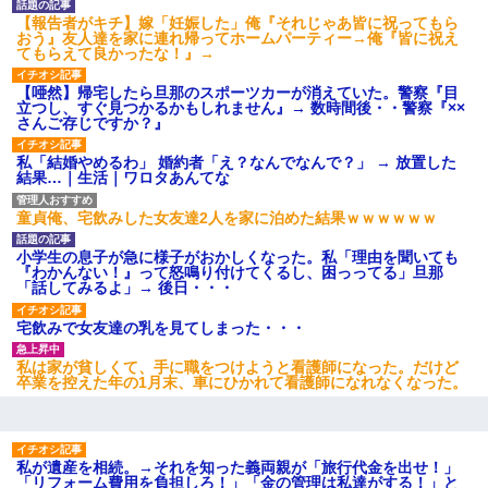
い？」
【報告者がキチ】嫁「妊娠した」俺『それじゃあ皆に祝ってもら
おう』友人達を家に連れ帰ってホームパーティー→俺『皆に祝え
てもらえて良かったな！』→
高1のとき男に襲われ、不妊の叔母に頼まれて出産。→叔母夫婦が
養子縁組してアメリカに子供を連れ帰った。→9・11で叔母夫婦が
【唖然】帰宅したら旦那のスポーツカーが消えていた。警察『目
亡くなってしまい…
立つし、すぐ見つかるかもしれません』→ 数時間後・・警察『××
さんご存じですか？』
隣の部屋の住民の母親、オートロックを突破してマンションに入
私「結婚やめるわ」 婚約者「え？なんでなんで？」 → 放置した
り込んできたみたいで、ずっとドアの前で喚いてて滅茶苦茶うる
結果…｜生活｜ワロタあんてな
さかった。
童貞俺、宅飲みした女友達2人を家に泊めた結果ｗｗｗｗｗｗ
【衝撃】職場に入って来た綺麗な新人さんに職場を案内すること
に → 新人「ドンッ！」私「！？」→ 突然、突き飛ばされて左手
小学生の息子が急に様子がおかしくなった。私「理由を聞いても
の甲を踏みつけられて…
『わかんない！』って怒鳴り付けてくるし、困っってる」旦那
「話してみるよ」→ 後日・・・
私「結婚やめるわ」 婚約者「え？なんでなんで？」 → 放置した
宅飲みで女友達の乳を見てしまった・・・
結果…｜生活｜ワロタあんてな
私は家が貧しくて、手に職をつけようと看護師になった。だけど
卒業を控えた年の1月末、車にひかれて看護師になれなくなった。
小学生の妹が20代の弟とチューしてるのに、見て見ぬふりの親を
見てから実家を出た。それから15年、妹が弟の子を妊娠したらし
くもう堕胎できない月なんだと母から連絡がきた…｜生活｜ワロ
タあんてな
私が遺産を相続。→それを知った義両親が「旅行代金を出せ！」
「リフォーム費用を負担しろ！」「金の管理は私達がする！」と