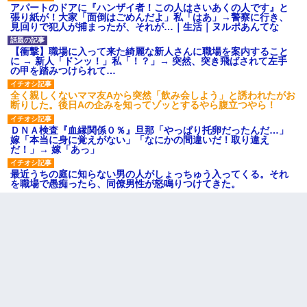
アパートのドアに『ハンザイ者！この人はさいあくの人です』と
張り紙が！大家「面倒はごめんだよ」私「はあ」→警察に行き、
見回りで犯人が捕まったが、それが…｜生活｜ヌルポあんてな
【衝撃】職場に入って来た綺麗な新人さんに職場を案内すること
に → 新人「ドンッ！」私「！？」→ 突然、突き飛ばされて左手
の甲を踏みつけられて…
全く親しくないママ友Aから突然「飲み会しよう」と誘われたがお
断りした。後日Aの企みを知ってゾッとするやら腹立つやら！
ＤＮＡ検査『血縁関係０％』旦那「やっぱり托卵だったんだ…」
嫁「本当に身に覚えがない」「なにかの間違いだ！取り違え
だ！」→ 嫁「あっ」
最近うちの庭に知らない男の人がしょっちゅう入ってくる。それ
を職場で愚痴ったら、同僚男性が怒鳴りつけてきた。