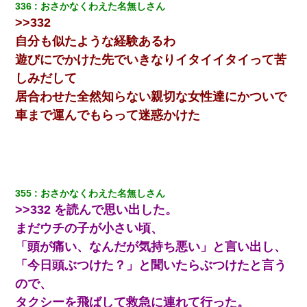
の親会社の経営者の息子さんだったので、父も喜んで私の写真を
336
おさかなくわえた名無しさん
送ったんだが→
>>332
自分も似たような経験あるわ
小2の頃、妹と昼寝してたら家が火事になってて気づくと逃げ場が
なかった。妹を抱き締めて「ﾀﾋんじゃうよ」って泣いてたら…
遊びにでかけた先でいきなりイタイイタイって苦
しみだして
【衝撃】ヤンキー女に「サせて」って言った結果
居合わせた全然知らない親切な女性達にかついで
車まで運んでもらって迷惑かけた
義兄嫁が義実家で「コロナ陽性だったからこのまま療養させて下
さい」と言い出してド修羅場になった
体中に赤い蕁麻疹みたいなのができて、皮膚科にいったら「ジベ
ル薔薇色ひこう疹」という症状だと言われた
355
おさかなくわえた名無しさん
>>332 を読んで思い出した。
【画像】女の子「お母さん！！私ようやくファッションモデルに
まだウチの子が小さい頃、
選ばれたの！絶対見に来てね！」→悲しい結果がこれ・・・
「頭が痛い、なんだが気持ち悪い」と言い出し、
「今日頭ぶつけた？」と聞いたらぶつけたと言う
【GJ!】会社から帰宅中、広い駐車場にエンジンかけっ放しの車を
発見。しかも「ヒィ～」みたいな声も聞こえてきたので気になっ
ので、
て近寄ったら女の子がおっさんの下敷きになってた
タクシーを飛ばして救急に連れて行った。