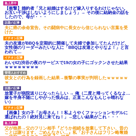
【衝撃】婚約者「兄と結婚はするけど嫁入りするわけじゃない。
お互い干渉はしないようにしましょう」→ その後に結納金の話を
したので、母が・・・
夫に癌の余命宣告。その闘病中に長女から信じられない言葉を受
けた
夫の友達がBBQを定期的に開催して夫婦で参加してたんだけど、
女性側のリーダーみたいな人に「BBQは友達とやりなよ！」と言
われて…
わい(42)渋谷の夜のサービスで19の女の子にゴックンさせた結果
ｗｗｗｗｗｗｗｗ
彼女との行為を録画した結果→衝撃の事実が判明したｗｗｗｗｗ
ｗ
放置子が病院送りになったらしい → 俺（二度と帰ってくるなよ…
嫁を半身不随にしやがった恨みは、正直こんなもんじゃ晴れな
い）
【画像】女の子「お母さん！！私ようやくファッションモデルに
選ばれたの！絶対見に来てね！」→悲しい結果がこれ・・・
父が他界→父のフリン相手『どうか相続を放棄して下さい、昔の
ことは謝ります。ごめんなさい…』私「お子さんはフリン略奪婚