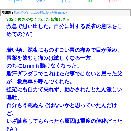
LINE
ツイート
シェア
はてブ
Pocket
引用元：
思わず(‘A`)←こんな顔になった時 part27
332
おさかなくわえた名無しさん
救急で思い出した。自分に対する反省の意味をこ
めての(‘A`)
若い頃、深夜にものすごい胃の痛みで目が覚め、
胃薬を飲むも痛みは激しくなる一方、
のちに1mmも動けなくなった。
脂汗ダラダラでこれはただ事ではないと思った父
が、救急車を呼んでくれた。
担架にも自力で乗れず、動かされたとたん激しい
嘔吐、
自分もう死ぬんではないかと思っていたんだけ
ど、
いざ診察してもらったら原因は重度の便秘だった
(‘A`)