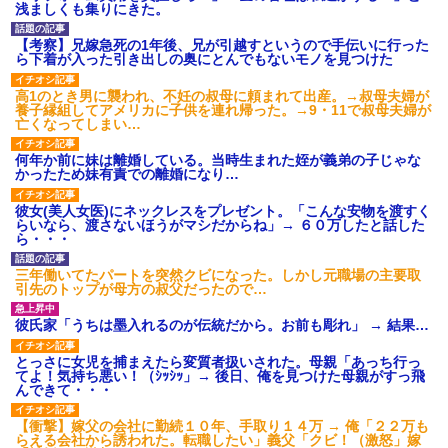
浅ましくも集りにきた。
今日夫の実家に泊ったんだけど、朝起きたら股間がなんかモッコ
リしてた
【考察】兄嫁急死の1年後、兄が引越すというので手伝いに行った
ら下着が入った引き出しの奥にとんでもないモノを見つけた
高1のとき男に襲われ、不妊の叔母に頼まれて出産。→叔母夫婦が
養子縁組してアメリカに子供を連れ帰った。→9・11で叔母夫婦が
亡くなってしまい…
何年か前に妹は離婚している。当時生まれた姪が義弟の子じゃな
かったため妹有責での離婚になり…
彼女(美人女医)にネックレスをプレゼント。「こんな安物を渡すく
らいなら、渡さないほうがマシだからね」→ ６０万したと話した
ら・・・
三年働いてたパートを突然クビになった。しかし元職場の主要取
引先のトップが母方の叔父だったので…
彼氏家「うちは墨入れるのが伝統だから。お前も彫れ」 → 結果…
とっさに女児を捕まえたら変質者扱いされた。母親「あっち行っ
てよ！気持ち悪い！（ｼｯｼｯ」→ 後日、俺を見つけた母親がすっ飛
んできて・・・
【衝撃】嫁父の会社に勤続１０年、手取り１４万 → 俺「２２万も
らえる会社から誘われた。転職したい」義父「クビ！（激怒」嫁