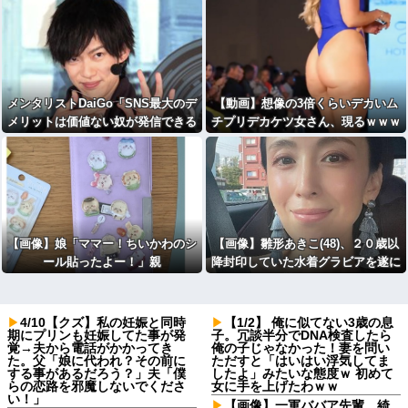
メンタリストDaiGo「SNS最大のデ
【動画】想像の3倍くらいデカいム
メリットは価値ない奴が発信できる
チプリデカケツ女さん、現るｗｗｗ
ようになったこと」
wｗｗｗｗｗｗｗｗ
【画像】娘「ママー！ちいかわのシ
【画像】雛形あきこ(48)、２０歳以
ール貼ったよー！」親
降封印していた水着グラビアを遂に
「！！！！！！」
解禁ｗｗｗｗ
4/10【クズ】私の妊娠と同時
【1/2】 俺に似てない3歳の息
期にプリンも妊娠してた事が発
子。冗談半分でDNA検査したら
覚→夫から電話がかかってき
俺の子じゃなかった！妻を問い
た。父「娘に代われ？その前に
ただすと「はいはい浮気してま
する事があるだろう？」夫「僕
したよ」みたいな態度ｗ 初めて
らの恋路を邪魔しないでくださ
女に手を上げたわｗｗ
い！」
【画像】一軍ババア先輩、綺