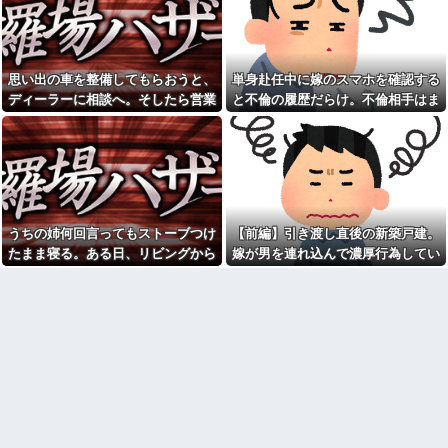
てしまう人が続出して…
金銭トラブルか
アタシ何歳に見える？って誘
夫の葬儀が終わった瞬間に義
い受け風の事言うゴミってまだ
父が言い放った信じられない一
生存してるよね～
言にドン引き。四十九日を終え
放置子「お腹へった～」女性
てソク着拒＆完全絶縁した←正
思い出の車を整備してもらおうと、
単身赴任中に嫁のスマホを確認する
「お母さんはどうしたの？」 →
気疑うレベルで気持ち悪すぎる
ディーラーに相談へ。そしたら営業
と不倫の履歴だらけ。不倫相手はま
大胆すぎる尋問で...
だろ
マンに開ロ一言...
さかの・・・
新郎「ご祝儀は1万5千円で統
クリスマスイブのデートに１
一します」私「え、それって普
時間遅れで来た彼氏は明らかに
通なの？」→結婚式を前に届い
挙動不審。これは女がいるなと
た連絡に周囲も困惑して…
思って帰ってきた。１ヶ月音信
不通にしたあと彼氏の職場に連
【悲報】「抱かれたくない
絡をとってみたら衝撃の事実
男」レジェンドの江頭2:50さ
が！
ん、変わり果てた姿で発見され
る
職場に全方位的に喧嘩腰の人
うちの姉何回言ってもストーブつけ
【前編】引き渡し直後の新築戸建。
いたのおもいだしたわ〜
【淫夢悲報】野獣亭の前、と
たまま寝る。ある日、リビングから
嫁が男を連れ込んで濃厚行為してい
んでもないことになるｗｗｗｗ
【世帯年収1000万円】買える
自分の部屋に行こうとしたら・・・
たことが発覚
ｗｗｗｗｗｗ
と信じていた都内マイホーム、
理想とはほど遠い現実 30代共
【オイィィィィィィ！！】秋
働き夫婦のリアルな葛藤
田県職員、ラ○ホテルと思われる
場所から記者会見に参加してし
兄嫁から妊婦に重い物を持た
まった結果w w w w w w w w
せたと責められた。家族全員で
話し合うことになった結果、兄
みい山『そもそも作品自体が
嫁が怒り出してしまい…
糞つまらない』と叩かれだすｗ
ｗｗｗｗ
旦那が激務で寂しいらしく俺
にお誘いメールを山ほど送って
【悲報】琵琶湖花火大会、詐
くる嫁のママ友。どうにかなる
欺扱いされ大炎上！！なお琵琶
前に距離を置きたいんだが嫁が
湖三市とも「知らない」と公式
ママ友に託児してて「他に預け