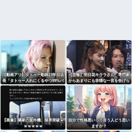
【動画アリ】タトゥー彫師23年目店
【悲報】明日花キララさん、専門家
長「タトゥー入れにくるやつ99%バ
からあまりにも非情な一言を告げら
カです」←これ！
れる・・・
【画像】隣家の室外機、限界突破ｗ
自分で性格悪いって言う人どう思い
ｗｗｗｗｗ
ますか？