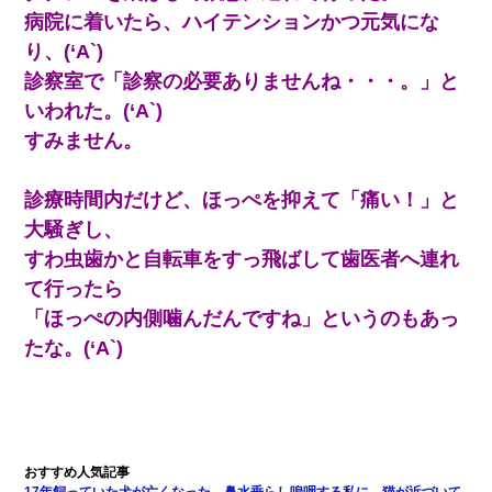
病院に着いたら、ハイテンションかつ元気にな
彼女との行為を録画した結果→衝撃の事実が判明したｗｗｗｗｗ
ｗ
り、(‘A`)
診察室で「診察の必要ありませんね・・・。」と
日曜日、会社の窓を見ると同僚の姿。俺（あれ？ディズニーシー
いわれた。(‘A`)
じゃ？）→俺電話「今何してんの？」同僚「シーで並んでるこ
と！」俺「会社にいない？」→次の瞬間、すごい鳥肌が立った
すみません。
嫁が涙声で『会いたいね』とか言っているのが聞こえた。俺「こ
診療時間内だけど、ほっぺを抑えて「痛い！」と
んな時間に誰と電話してんの？」嫁「ごめんなさい…！（大号
泣」俺（キターー）→
大騒ぎし、
すわ虫歯かと自転車をすっ飛ばして歯医者へ連れ
わい(42)渋谷の夜のサービスで19の女の子にゴックンさせた結果
て行ったら
ｗｗｗｗｗｗｗｗ
「ほっぺの内側噛んだんですね」というのもあっ
【驚愕】5000円でＪＫと行為してきたが後悔しかない…
たな。(‘A`)
姉旦那の友達「ほんとのパパだよ～」私のお腹を触ってほざく。
→思わず手を叩いて振り払ったら…
【不幸な結婚式】新郎親族「ブスのくせにドレスなんか着ちゃっ
てさ～ほんと恥ずかしいわよね～（大声」新郎両親「！！！（土
17年飼っていた犬が亡くなった。鼻水垂らし嗚咽する私に、猫が近づいて