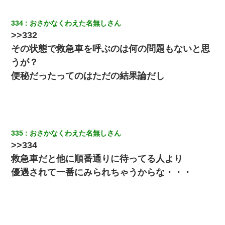
妹が嘘つきな元カレと寄りを戻してしまったという話をしていた
ら、旦那の顔が曇って雰囲気が一転。そそくさと話を切り上げて
334
おさかなくわえた名無しさん
いつもより早く寝付いてしまった…｜生活｜ワロタあんてな
>>332
その状態で救急車を呼ぶのは何の問題もないと思
私（23）冗談のつもりで上司（27）に胸を揉ませた結果・・・
うが？
便秘だったってのはただの結果論だし
裁判官「お互いに最後に言いたいことはありますか」バカ夫
「…」A「夫を一発殴らせてほしい」裁判官「どうぞ」
32歳ワイ、34歳の可愛い女と付き合うも現実を知ってしまい無事
死亡・・・
335
おさかなくわえた名無しさん
>>334
私が遺産を相続。→それを知った義両親が「旅行代金を出せ！」
「リフォーム費用を負担しろ！」「金の管理は私達がする！」と
救急車だと他に順番通りに待ってる人より
浅ましくも集りにきた。
優遇されて一番にみられちゃうからな・・・
「お前の父ちゃんは自宅警備員」とかからかわれたけど、実はと
んでもない仕事に就いていた
22歳の頃、父に36歳の男性とお見合いをしてくれと頼まれた。父