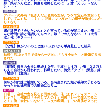
され彼氏が逆切れ。「何クラク
那「娘がシんだよ。何度も連絡したのに…」嫁「えっ」→なん
ション鳴らしてんだ！降りてこ
と・・・
いよ！」と怒鳴りだし...
【衝撃】報酬100万円超の治験
デパートの外商『私さんだと名乗る女が、ツケで宝石を買おうと
募集がこちらｗｗｗｗｗ(※画像
していて…』私「！？」→ 翌日。ママ友たちの様子が微妙におか
あり)
しくなり・・・
【ネット騒然】惨殺されたタ
ワマン頂き女子のこの動画、す
嫁が涙声で『会いたいね』とか言っているのが聞こえた。俺「こ
げえええええｗｗｗｗｗｗｗｗ
んな時間に誰と電話してんの？」嫁「ごめんなさい…！（大号
ｗｗｗ
泣」俺（キターー）→
【愕然】白のクラウン俺氏、
高速道路左車線を制限速度で走
【悲報】嫁がワイのこと嫌いっぽいから単身赴任した結果
った結果wwwwwwwwwwww
百年の恋12-899 食べた量を
張り合ってくる
結婚生活10ヶ月目で嫁から一方的に「もう冷めた」と離婚切り出
された
【悲報】佐藤輝明・・・２軍
でも盛大にやらかす←あまり悲
しませないでくれ
【衝撃】嫁父の会社に勤続１０年、手取り１４万 → 俺「２２万も
らえる会社から誘われた。転職したい」義父「クビ！（激怒」嫁
「離婚！（激怒」
何年か前に妹は離婚している。当時生まれた姪が義弟の子じゃな
かったため妹有責での離婚になり…
日曜日、会社の窓を見ると同僚の姿。俺（あれ？ディズニーシー
じゃ？）→俺電話「今何してんの？」同僚「シーで並んでるこ
と！」俺「会社にいない？」→次の瞬間、すごい鳥肌が立った