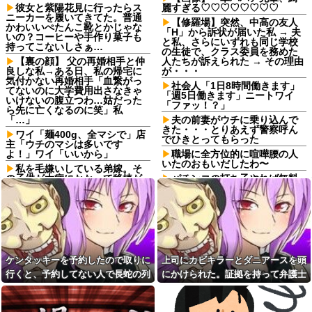
彼女と紫陽花見に行ったらス
麗すぎる♡♡♡♡♡♡♡♡
ニーカーを履いてきてた。普通
【修羅場】突然、中高の友人
かわいいぺたんこ靴とかじゃな
「H」から訴状が届いた私 → 夫
いの？コーヒーや手作り菓子も
と私、さらにいずれも同じ学校
持ってこないしさぁ…
の生徒で、クラス委員を務めた
【裏の顔】 父の再婚相手と仲
人たちが訴えられた → その理由
良しな私→ある日、私の帰宅に
が・・・
気付かない再婚相手「血繋がっ
社会人「1日8時間働きます」
てないのに大学費用出さなきゃ
「週5日働きます」ニートワイ
いけないの腹立つわ…姑だった
「ファッ！？」
ら先に亡くなるのに笑」私
「…」
夫の前妻がウチに乗り込んで
きた・・・とりあえず警察呼ん
ワイ「麺400g、全マシで」店
でひきとってもらった
主「ウチのマシは多いです
よ！」ワイ「いいから」
職場に全方位的に喧嘩腰の人
いたのおもいだしたわ〜
私を毛嫌いしている弟嫁。そ
の子供が大病にかかって移植が
パチンコの打ち子やれば無料
必要になったが、検査の結果私
でパチンコ打てて絶対に負けな
は提供者になれなかった。ここ
いから最強じゃね？？？他
で弟嫁爆発。弟嫁「疫病神！子
いい加減もうええって…と思
供がタヒんだらお前のせい
う漫画の定番設定、集まるスレ
だ！」
→
パートの面接で号泣しながら
【衝撃】54歳女、母親の口座
「ここもダメだったらもう食べ
から1000万円以上を配信者に投
ケンタッキーを予約したので取りに
上司にカビキラーとダニアースを頭
ていけないんです」って熱弁し
げ銭→89歳母を殺害した疑い、
てた人がいた
行くと、予約してない人で長蛇の列
にかけられた。証拠を持って弁護士
金銭トラブルか
俺「お前ら親指の指紋を見て
に。ママ友「そのチキン譲ってくれ
に相談したら...
【衝撃】54歳女、母親の口座
みろｗ」スレ民「何があるん
から1000万円以上を配信者に投
ない？」私「え？」→結果…
だ？」→見た瞬間、思わず笑っ
げ銭→89歳母を殺害した疑い、