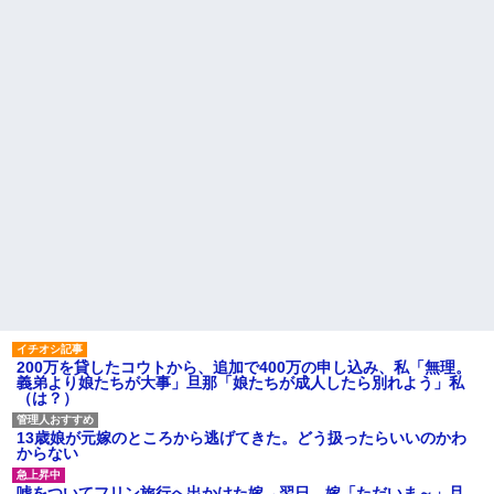
声明←これどう言うことなん
るとこあるの？」
や！？？？？？？？？
私「夫がギャンブル依存症で
単身赴任中に嫁のスマホを確
す。でも離婚したくない」一同
認すると不倫の履歴だらけ。不
「きっぱり辞めさせるべき」→
倫相手はまさかの・・・
私「回数を減らすって言ってく
思い出の車を整備してもらお
れました！」一同「だめだこり
うと、ディーラーに相談へ。そ
ゃ」
したら営業マンに開ロ一言...
小学生の頃からずっと仲良い
悪ガキ４匹連れた父親。彼ら
友達がいる。私はその友達の家
の銭湯の使い方のマナーが悪
族構成についても全部知ってる
い。代わりに俺が片付けてると
つもりだった
893さんも手伝ってくれた。する
【後編】元旦那が突然、自分
と父親は自尊心をくすぐられて...
の現妻とのメールを転送...その内
ハードオフに売っていた4万
容がキモすぎた件
4000円のフィギュアがヤバすぎ
主な税金の成り立ちを調べて
るｗｗｗｗｗｗ「こんな高い
みたよ
の？ｗｗ」「逆に超安い」
私「ちょっと、人の家の金庫
触らないでよ！」キチママ『そ
こに金庫があったから、開けて
みようとしただけ☆』義兄「泥
200万を貸したコウトから、追加で400万の申し込み、私「無理。
は出てけ！二度と来るな！」結
義弟より娘たちが大事」旦那「娘たちが成人したら別れよう」私
果・・・
（は？）
私「初めて飲む味だけどなん
のお茶？」彼「ちっ！」私「」
13歳娘が元嫁のところから逃げてきた。どう扱ったらいいのかわ
【GIF】JSのカンチョーワロ
からない
タ
後続車にクラクションを鳴ら
嘘をついてフリン旅行へ出かけた嫁→翌日、嫁「ただいま～」旦