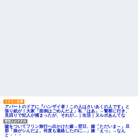
アパートのドアに『ハンザイ者！この人はさいあくの人です』と
張り紙が！大家「面倒はごめんだよ」私「はあ」→警察に行き、
見回りで犯人が捕まったが、それが…｜生活｜ヌルポあんてな
嘘をついてフリン旅行へ出かけた嫁→翌日、嫁「ただいま～」旦
那「娘がシんだよ。何度も連絡したのに…」嫁「えっ」→なん
と・・・