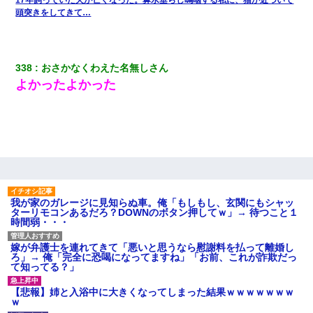
下座」→ 結果・・・
頭突きをしてきて…
【報告者がキチ】嫁「妊娠した」俺『それじゃあ皆に祝ってもら
おう』友人達を家に連れ帰ってホームパーティー→俺『皆に祝え
てもらえて良かったな！』→
338
おさかなくわえた名無しさん
よかったよかった
元旦那から復縁要請。息子「最新型のiPhoneも買えない貧乏は嫌
だ、再婚して」私「なら父親と暮らせ」息子「やった＾＾」私
（もう手遅れだったんだな…）
全く親しくないママ友Aから突然「飲み会しよう」と誘われたがお
断りした。後日Aの企みを知ってゾッとするやら腹立つやら！
我が家のガレージに見知らぬ車。俺「もしもし、玄関にもシャッ
友人「酒の勢いで女先輩をホテルに連れ込んだｗｗｗｗｗ」俺
ターリモコンあるだろ？DOWNのボタン押してｗ」→ 待つこと１
「…」
時間弱・・・
嫁が弁護士を連れてきて「悪いと思うなら慰謝料を払って離婚し
ワイ144kg彼女98kgデブカップル、1年間毎日行為しまくった結
ろ」→ 俺「完全に恐喝になってますね」「お前、これが詐欺だっ
果
て知ってる？」
【悲報】姉と入浴中に大きくなってしまった結果ｗｗｗｗｗｗｗ
彼にプロポーズされたんだけど、実は資産家だと知って婚約破棄
ｗ
した。B子「A男くんと別れたって本当？私が付き合ってもい