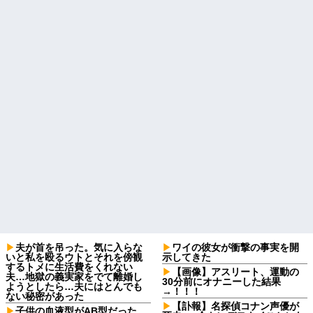
夫が首を吊った。気に入らな
ワイの彼女が衝撃の事実を開
いと私を殴るウトとそれを傍観
示してきた
するトメに生活費をくれない
【画像】アスリート、運動の
夫…地獄の義実家をでて離婚し
30分前にオナニーした結果
ようとしたら…夫にはとんでも
→！！！
ない秘密があった
【訃報】名探偵コナン声優が
子供の血液型がAB型だった。