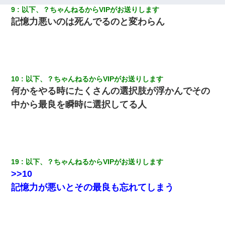
9
以下、？ちゃんねるからVIPがお送りします
小学生の妹が20代の弟とチューしてるのに、見て見ぬふりの親を
見てから実家を出た。それから15年、妹が弟の子を妊娠したらし
記憶力悪いのは死んでるのと変わらん
くもう堕胎できない月なんだと母から連絡がきた…｜生活｜ワロ
タあんてな
200万を貸したコウトから、追加で400万の申し込み、私「無理。
義弟より娘たちが大事」旦那「娘たちが成人したら別れよう」私
（は？）
10
以下、？ちゃんねるからVIPがお送りします
何かをやる時にたくさんの選択肢が浮かんでその
【悲報】お風呂で父親と姉が完全に行為してるんだが...
中から最良を瞬時に選択してる人
【衝撃】婚約者「兄と結婚はするけど嫁入りするわけじゃない。
お互い干渉はしないようにしましょう」→ その後に結納金の話を
したので、母が・・・
19
以下、？ちゃんねるからVIPがお送りします
【復讐】義兄嫁「生活費、足りない分を貸してほしい」私「貸す
>>10
わけないでしょｗｗｗｗ」→ 理由を話したら泣き出して・・私
（あまりにも希望通り）
記憶力が悪いとその最良も忘れてしまう
この母親は娘の黒歴史を掘り出さないと死ぬんか？ 死ぬんか？