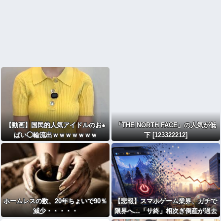
【動画】国民的人気アイドルのお●
「THE NORTH FACE」の人気が低
ぱい◯輪流出ｗｗｗｗｗｗｗ
下 [123322212]
ホームレスの数、20年ちょいで90％
【悲報】スマホゲーム業界、ガチで
減少・・・・・
限界へ…「サ終」相次ぎ倒産が過去
最多ペース “当たれば一攫千金”の