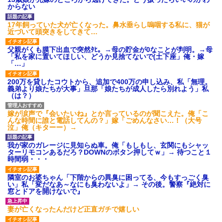
【GIF】JSのカンチョーワロ
からない
タ
後続車にクラクションを鳴ら
17年飼っていた犬が亡くなった。鼻水垂らし嗚咽する私に、猫が
され彼氏が逆切れ。「何クラク
近づいて頭突きをしてきて…
ション鳴らしてんだ！降りてこ
いよ！」と怒鳴りだし...
父親がくも膜下出血で突然ﾀﾋ。→母の貯金が0なことが判明。→母
【衝撃】報酬100万円超の治験
「私を家に置いてほしい、どうか見捨てないで(土下座」俺・嫁
募集がこちらｗｗｗｗｗ(※画像
「…」
あり)
【ネット騒然】惨殺されたタ
200万を貸したコウトから、追加で400万の申し込み、私「無理。
ワマン頂き女子のこの動画、す
義弟より娘たちが大事」旦那「娘たちが成人したら別れよう」私
げえええええｗｗｗｗｗｗｗｗ
（は？）
ｗｗｗ
【愕然】白のクラウン俺氏、
嫁が涙声で『会いたいね』とか言っているのが聞こえた。俺「こ
高速道路左車線を制限速度で走
んな時間に誰と電話してんの？」嫁「ごめんなさい…！（大号
った結果wwwwwwwwwwww
泣」俺（キターー）→
百年の恋12-899 食べた量を
張り合ってくる
我が家のガレージに見知らぬ車。俺「もしもし、玄関にもシャッ
【悲報】佐藤輝明・・・２軍
ターリモコンあるだろ？DOWNのボタン押してｗ」→ 待つこと１
でも盛大にやらかす←あまり悲
時間弱・・・
しませないでくれ
隣室のお婆ちゃん「下階からの異臭に困ってる、今もすっごく臭
い」私「変だなあ～なにも臭わないよ」→ その後。警察『絶対に
窓とドアを開けないで』
妻が亡くなったんだけど正直ガチで嬉しい