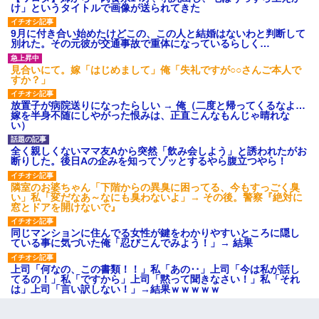
け」というタイトルで画像が送られてきた
9月に付き合い始めたけどこの、この人と結婚はないわと判断して
別れた。その元彼が交通事故で重体になっているらしく…
見合いにて。嫁「はじめまして」俺「失礼ですが○○さんご本人で
すか？」
放置子が病院送りになったらしい → 俺（二度と帰ってくるなよ…
嫁を半身不随にしやがった恨みは、正直こんなもんじゃ晴れな
い）
全く親しくないママ友Aから突然「飲み会しよう」と誘われたがお
断りした。後日Aの企みを知ってゾッとするやら腹立つやら！
隣室のお婆ちゃん「下階からの異臭に困ってる、今もすっごく臭
い」私「変だなあ～なにも臭わないよ」→ その後。警察『絶対に
窓とドアを開けないで』
同じマンションに住んでる女性が鍵をわかりやすいところに隠し
ている事に気づいた俺「忍びこんでみよう！」→ 結果
上司「何なの、この書類！！」私「あの‥」上司「今は私が話し
てるの！」私「ですから」上司「黙って聞きなさい！」私「それ
は」上司「言い訳しない！」→結果ｗｗｗｗｗ