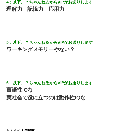
4
以下、？ちゃんねるからVIPがお送りします
「…」
理解力 記憶力 応用力
アパートのドアに『ハンザイ者！この人はさいあくの人です』と
張り紙が！大家「面倒はごめんだよ」私「はあ」→警察に行き、
見回りで犯人が捕まったが、それが…｜生活｜ヌルポあんてな
【衝撃】ヤンキー女に「サせて」って言った結果
5
以下、？ちゃんねるからVIPがお送りします
ワーキングメモリーやない？
22歳の頃、父に36歳の男性とお見合いをしてくれと頼まれた。父
の親会社の経営者の息子さんだったので、父も喜んで私の写真を
送ったんだが→
友人とふたりで山口に旅行した時の事。レンタカーを借りて山の
6
以下、？ちゃんねるからVIPがお送りします
中の道を走っていたら、突然ガガッ！って音がして…
言語性IQな
実社会で役に立つのは動作性IQな
テレワーク上司「会議中はカメラ付けろ！」女社員「え、事前連
絡無しは無理」上司「いいから付けろ！」→
[緊急]ベロベロの女に声をかけて行為してきた結果