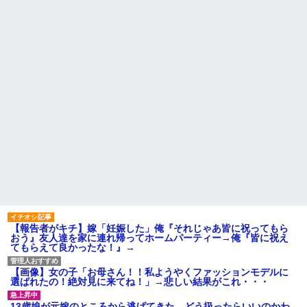
【緊急】俺の友人の離婚が決
幼稚な義弟夫婦が大嫌い。低
定したんだがちょっと困ってる
学歴だしパラサイトだし夫婦揃
ことがある
って太ってるし。義母にベタベ
タ甘えて「ジュース飲みた～
娘「ストロベリーあじとー、
い」何かあるとすぐ「親に言い
チョコレートあじとー」私「え
つけてやる！」
っ、それもう一回言って？」→
娘の読み方を聞いて思わず混乱
主な税金の成り立ちを調べて
してしまい…
みたよ
彼氏「娘さんとお付き合いし
ています」私「ずいぶん礼儀正
しい子だね…」→完璧すぎる対
応に逆に不安になって…
【衝撃】 日本人「家が何千万
円もするのは狂ってる」大工
「はぁ？じゃ自分で作ってみろ
よ」→結果ｗｗｗｗｗｗ
ハードオフに売っていた4万
4000円のフィギュアがヤバすぎ
るｗｗｗｗｗｗ「こんな高い
の？ｗｗ」「逆に超安い」
【報告者がキチ】嫁「妊娠した」俺『それじゃあ皆に祝ってもら
私「ちょっと、人の家の金庫
おう』友人達を家に連れ帰ってホームパーティー→俺『皆に祝え
触らないでよ！」キチママ『そ
てもらえて良かったな！』→
こに金庫があったから、開けて
みようとしただけ☆』義兄「泥
は出てけ！二度と来るな！」結
【画像】女の子「お母さん！！私ようやくファッションモデルに
果・・・
選ばれたの！絶対見に来てね！」→悲しい結果がこれ・・・
私「初めて飲む味だけどなん
のお茶？」彼「ちっ！」私「」
13歳娘が元嫁のところから逃げてきた。どう扱ったらいいのかわ