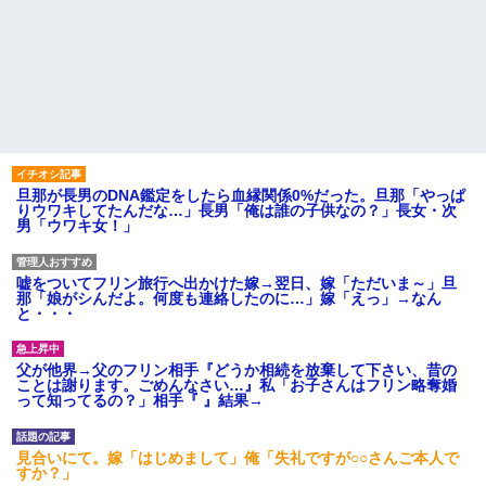
旦那が長男のDNA鑑定をしたら血縁関係0%だった。旦那「やっぱ
りウワキしてたんだな…」長男「俺は誰の子供なの？」長女・次
男「ウワキ女！」
嘘をついてフリン旅行へ出かけた嫁→翌日、嫁「ただいま～」旦
那「娘がシんだよ。何度も連絡したのに…」嫁「えっ」→なん
と・・・
父が他界→父のフリン相手『どうか相続を放棄して下さい、昔の
ことは謝ります。ごめんなさい…』私「お子さんはフリン略奪婚
って知ってるの？」相手『 』結果→
見合いにて。嫁「はじめまして」俺「失礼ですが○○さんご本人で
すか？」