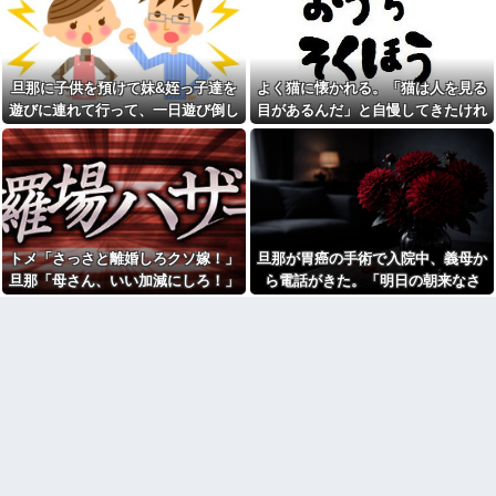
【悲報】スマホゲーム業界、
しまう←コレは凄過ぎるw w w
ガチで限界へ…「サ終」相次ぎ
w w w w w
倒産が過去最多ペース “当たれ
【画像】東京のライオンさ
ば一攫千金”の時代が終わる
ん、溶けるｗｗｗｗｗｗｗｗｗ
嫁「これってさ、浮気だよ
ｗｗｗｗｗｗｗｗｗｗｗｗｗ
旦那に子供を預けて妹&姪っ子達を
よく猫に懐かれる。「猫は人を見る
ね？」俺「まぁそういうことに
【衝撃】蓮舫「蓮舫だから叩
なりますかね」
遊びに連れて行って、一日遊び倒し
目があるんだ」と自慢してきたけれ
いて良いという報道に向き合い
本屋に現れた異臭＆浮浪者風
た。すると、旦那と喧嘩になってし
ど、今日たまたま読んだ記事である
ます！」X民「高市だから叩いて
の男、ペタンコのボストンバッ
良いをやってるのがお前だろ」
まい...
ことを目にした
グをパンパンにして無会計で退
←これ…w w
店！Gメンに確保され「なん
【画像】セブンイレブンのバ
で？」と本気で困惑ｗｗｗ
イト「AIにちいかわの画像を食
警察や検察が冤罪率をデータ
わせてっと………できた！」
として公表すべきだと思う
告白してきた会社の同僚と結
ウトメ「離婚しなさい」私夫
トメ「さっさと離婚しろクソ嫁！」
旦那が胃癌の手術で入院中、義母か
婚したが１か月たたずにレスに
婦「！？」コトメ「いかがわし
→俺「〇〇だから夜を拒否する
旦那「母さん、いい加減にしろ！」
ら電話がきた。「明日の朝来なさ
いお店に入ってくのを見た！特
のか！」嫁「そうｗあんたはた
徴が一緒」夫「コトメはなんで
→思わぬ形で旦那が味方してくれ
い！場合によっては離婚してもらい
だの寄生主でーすｗ」嫁親「こ...
そんな場所にいたの？」コトメ
て…
ます！」と怒鳴られ…
アルコール依存症の夫が大暴
「(真っ青)」
れ。私「休肝日くらい作って
「お食い初めなんて俺になん
よ」夫「必要ない！」→大暴れ
のメリットがあるの」「そんな
する夫を見たウトメに真実を話
に大変なら育児やめれば？」冗
した結果…
談で言ったのに本気に取られて
泥ママ「もういいじゃない！
離婚を言い渡された
私だって傷ついてるのに！」→
彼女と結婚の話をしていた時
盗みを責められた泥ママがまさ
に言われたことが衝撃だった
かの被害者アピール。その言い
分に周囲から笑いが漏れてしま
【闇】『強度行動障害』の女
い…
の子、自分をグーパンしまくる