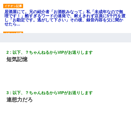
居酒屋にて。兄の紹介者「お酒飲みなって」私「未成年なので無
理です！」酷すぎるワードの連発で、耐えきれず店員に5千円を渡
し「お勘定です。逃がして下さい」その後、録音内容を父に聞か
せたら...
旦那の元嫁「離婚したとはいえ、私が本来の妻。許可なく結婚す
るなんてどういう神経してるの？離婚届を記入して持って来い」
→笑いが止まらなくなり・・・
2
以下、？ちゃんねるからVIPがお送りします
短気記憶
彼女(37)の情欲がえげつない件ｗｗｗｗｗｗｗ
上司「何なの、この書類！！」私「あの‥」上司「今は私が話し
てるの！」私「ですから」上司「黙って聞きなさい！」私「それ
は」上司「言い訳しない！」→結果ｗｗｗｗｗ
3
以下、？ちゃんねるからVIPがお送りします
連想力だろ
【衝撃】ある工場に配属すると、女の人がみんな退職してしま
う。会社「仕事がハードだし田舎で娯楽も少ないからキツイの
か…」→ 実際は違った
父親がくも膜下出血で突然ﾀﾋ。→母の貯金が0なことが判明。→母
「私を家に置いてほしい、どうか見捨てないで(土下座」俺・嫁