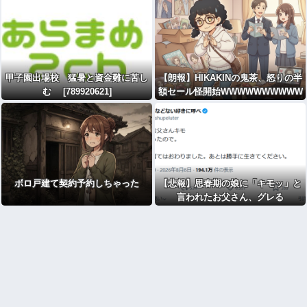
時代が終わる
甲子園出場校 猛暑と資金難に苦し
【朗報】HIKAKINの鬼茶、怒りの半
む [789920621]
額セール怪開始WWWWWWWWWW
WWWWWWWWWW
ボロ戸建て契約予約しちゃった
【悲報】思春期の娘に「キモッ」と
言われたお父さん、グレる