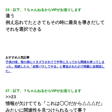
裁判官「お互いに最後に言いたいことはありますか」バカ夫
「…」A「夫を一発殴らせてほしい」裁判官「どうぞ」
23
以下、？ちゃんねるからVIPがお送りします
違う
妻が亡くなったんだけど正直ガチで嬉しい
例え忘れてたとさてもその時に最良を導きだして
それを選択できる
ワイアラサー主婦、昨晩久しぶりに夫と致した結果ｗｗｗｗｗ
17年飼っていた犬が亡くなった。鼻水垂らし嗚咽する私に、猫が
近づいて頭突きをしてきて…
子供の頃、母の弟にイタズラされてて中学に入ってから関係を持ってしま
彼氏の家に泊まる事になり、ゲームで盛り上がってさぁ寝よう！
った。拒絶したら「全部バラしてやる」と脅迫されたので両親に全部話し
と電気を消すとミシッって音が…彼「ちょっと待ってて」→勢い
よくドアを開けるとなんと…
た。
27
以下、？ちゃんねるからVIPがお送りします
>>23
情報が欠けてても「これは◯◯だから△△△だ」
みたいに関連性を見つけられるって事？