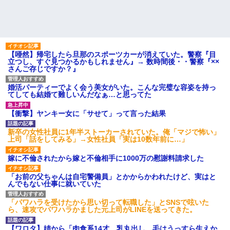
【唖然】帰宅したら旦那のスポーツカーが消えていた。警察『目
立つし、すぐ見つかるかもしれません』→ 数時間後・・警察『××
さんご存じですか？』
婚活パーティーでよく会う美女がいた。こんな完璧な容姿を持っ
てしても結婚て難しいんだなぁ…と思ってた
【衝撃】ヤンキー女に「サせて」って言った結果
新卒の女性社員に1年半ストーカーされていた。俺「マジで怖い」
上司「話をしてみる」→女性社員「実は10数年前に…」
嫁に不倫されたから嫁と不倫相手に1000万の慰謝料請求した
「お前の父ちゃんは自宅警備員」とかからかわれたけど、実はと
んでもない仕事に就いていた
「パワハラを受けたから思い切って転職した」とSNSで呟いた
ら、速攻でパワハラかました元上司がLINEを送ってきた。
【ワロタ】姉から「肉食系14才、乳丸出し、毛はうっすら生えか