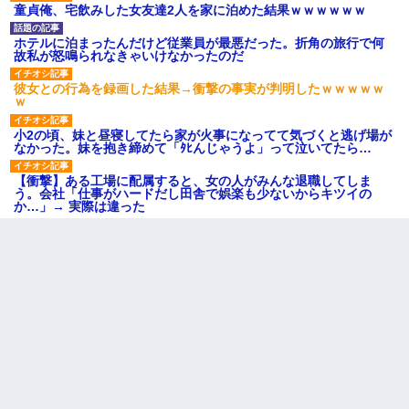
童貞俺、宅飲みした女友達2人を家に泊めた結果ｗｗｗｗｗｗ
ホテルに泊まったんだけど従業員が最悪だった。折角の旅行で何
故私が怒鳴られなきゃいけなかったのだ
彼女との行為を録画した結果→衝撃の事実が判明したｗｗｗｗｗ
ｗ
小2の頃、妹と昼寝してたら家が火事になってて気づくと逃げ場が
なかった。妹を抱き締めて「ﾀﾋんじゃうよ」って泣いてたら…
【衝撃】ある工場に配属すると、女の人がみんな退職してしま
う。会社「仕事がハードだし田舎で娯楽も少ないからキツイの
か…」→ 実際は違った