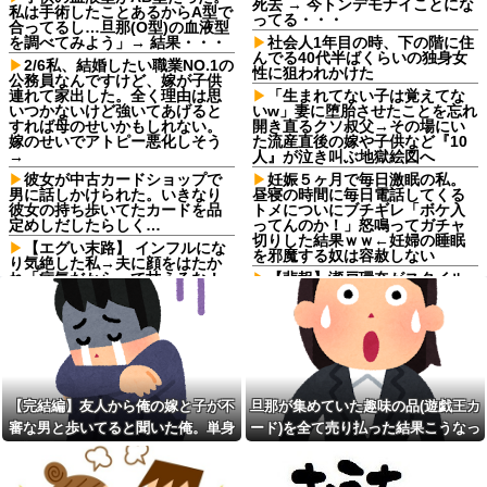
死去 → 今トンデモナイことにな
私は手術したことあるからA型で
ってる・・・
合ってるし…旦那(O型)の血液型
を調べてみよう」→ 結果・・・
社会人1年目の時、下の階に住
んでる40代半ばくらいの独身女
2/6私、結婚したい職業NO.1の
性に狙われかけた
公務員なんですけど、嫁が子供
連れて家出した。全く理由は思
「生まれてない子は覚えてな
いつかないけど強いてあげると
いw」妻に堕胎させたことを忘れ
すれば母のせいかもしれない。
開き直るクソ叔父→その場にい
嫁のせいでアトピー悪化しそう
た流産直後の嫁や子供など『10
→
人』が泣き叫ぶ地獄絵図へ
彼女が中古カードショップで
妊娠５ヶ月で毎日激眠の私。
男に話しかけられた。いきなり
昼寝の時間に毎日電話してくる
彼女の持ち歩いてたカードを品
トメについにブチギレ「ボケ入
定めしだしたらしく…
ってんのか！」怒鳴ってガチャ
切りした結果ｗｗ←妊婦の睡眠
【エグい末路】 インフルにな
を邪魔する奴は容赦しない
り気絶した私→夫に顔をはたか
れ「病気だからって甘えるな！
【悲報】瀬戸環奈がスタイル
旦那様の為に家事をしろ！」夫
よすぎて一般男性が隣に並ぶと
が無職になった時、私「無職が
チンチクリンに見えてしまう
甘えるな」と復讐し続けた結
【悲報】瀬戸環奈がスタイル
果…
よすぎて一般男性が隣に並ぶと
「2年間、たぶん1日4回は握っ
チンチクリンに見えてしまう
てた」ラスベガスで買った3,000
母が難病発覚で突然の離婚希
円のキーホルダーを調べたら
望、その理由が30年前の夫の不
【完結編】友人から俺の嫁と子が不
旦那が集めていた趣味の品(遊戯王カ
みい山作者、みいちゃんでチ
倫！？
審な男と歩いてると聞いた俺。単身
ード)を全て売り払った結果こうなっ
ー牛なのではという疑惑が生ま
X収益化、終了へ インプレゾ
れるｗｗｗｗｗｗｗ
赴任先から興信所に相談した結果
た
ンビやパクツイの一掃なる
【画像】恋する女さん、ネッ
か！？他
ト民が驚愕する大変身を遂げて