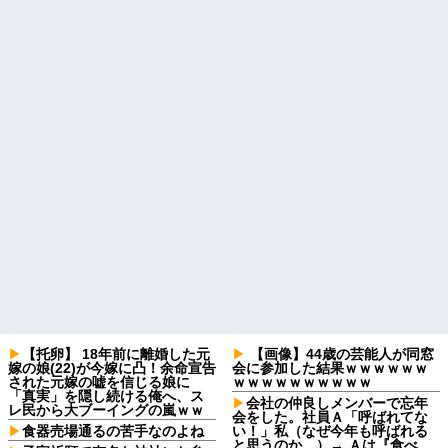
【托卵】 18年前に離婚した元
【画像】44歳の芸能人が同窓
嫁の娘(22)が今嫁に凸！余命宣告
会に参加した結果ｗｗｗｗｗｗ
された元嫁の嘘を信じる娘に
ｗｗｗｗｗｗｗｗｗｗ
「真実」を隠し続ける俺へ、ス
会社の仲良しメンバーで忘年
レ民から大ブーイングの嵐ｗｗ
会をした。社員Ａ「呼ばれてな
食器売場通るの苦手なのよね
い！」私（なぜ今年も呼ばれる
と思うのか…）→ Ａは『食べ