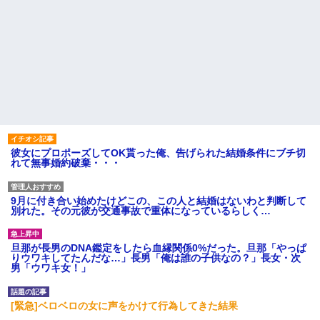
彼女にプロポーズしてOK貰った俺、告げられた結婚条件にブチ切
れて無事婚約破棄・・・
9月に付き合い始めたけどこの、この人と結婚はないわと判断して
別れた。その元彼が交通事故で重体になっているらしく…
旦那が長男のDNA鑑定をしたら血縁関係0%だった。旦那「やっぱ
りウワキしてたんだな…」長男「俺は誰の子供なの？」長女・次
男「ウワキ女！」
[緊急]ベロベロの女に声をかけて行為してきた結果