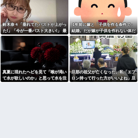
が・・・
チャラ男
搬送された結果→会社の人たち
から叩きつけられた「衝撃の事
兄夫婦の第一子にあわじ結び
実」に絶句
の金封に一万円を包んで渡し
た。すると兄嫁から「もう二度
【修羅場】不妊と判明した
と子供を産めないことを望んで
夫、前妻の娘に「実の子じゃな
鈴木奈々「垂れてたバストが上がっ
1年前に嫁と「子供を作る条件で」
いるってことなんでしょ！」と
い！」と訴えた結果ｗｗｗｗ
た!」「今が一番バスト大きい!」 最
結婚。だが嫁が子供を作れない体だ
キレられ...
33歳くらいから太ったせいか
新の身長・体重も報告
と知ったので離婚へ。
従弟「研修だから泊めて」私
加齢で＊が緩んだのかチョビッ
「今は臨月なんだけど…」→断
と漏れるようになった
りきれず了承したら、さらに
【怒り】婚約者が直属の上司
図々しい要求まで飛び出して…
と浮気発覚！会社を辞めるハメ
出張から帰ったら、嫁の顔が
になった件www
青ざめていた。俺「一体何があ
33歳くらいから太ったせいか
ったんだ？」嫁「…」→子供た
加齢で＊が緩んだのかチョビッ
ちに話を聞くと…
真夏に現れたヘビを見て「喉が渇い
旦那の祖父が亡くなった。私「エプ
と漏れるようになった
賃貸物件を内覧中、ベランダ
て水が欲しいのか」と思って水を注
ロン持って行った方がいいよね」旦
相手がどんなパイプ持ってい
に出たら突然ゾワッと両腕に鳥
るかも知れないのに…
いだ。ヘビは夢中で飲んで姿を消
那「余計な出費すんな。そんなもん
肌が出た。「やっぱりこの部屋
嫌だ」と思った瞬間、体が前に
宮崎駿「心の穴を埋めるため
し…
買うなら今後一切金を出さねぇぞ」
ドンッと突き飛ばされて…
に、交配を重ねた毛虫みたいな
私「えっ…」
小さな犬を連れてる人、本当に
シャウエッセン公式、またこ
醜い」←これどう思う？
ういうのでいい丼をポスト
【呆然】友人が褒められると
【驚愕】SNSで異性とやりと
キレる国立大卒生活保護受給者
り《不倫》になる？→既婚男女
友人。ちょっとBを褒めたらキレ
の約7割がまさかの『こう』回答
散らかしてBの職場に電話したら
してしまうw w w w w w w w
しく…
ダイアンのじゃない方がユー
高校３年生の女です。家が嫌
スケさんになってしまっている
いすぎて家を出て現在養護施設