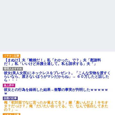
【まぬけ】夫「離婚だ！」私「わかった。で？」夫「慰謝料
だ！」私「いいけど弁護士通して。私も請求する」夫「」
彼女(美人女医)にネックレスをプレゼント。「こんな安物を渡すく
らいなら、渡さないほうがマシだからね」→ ６０万したと話した
ら・・・
彼女との行為を録画した結果→衝撃の事実が判明したｗｗｗｗｗ
ｗ
俺「初対面でなに言ったか覚えてる？」嫁「臭いんだよ！キモオ
タ？だっけ？」俺「だいたい合ってる。で、なんで告白してきた
の？」→