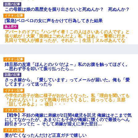
この母親は娘の黒歴史を掘り出さないと死ぬんか？ 死ぬんか？
[緊急]ベロベロの女に声をかけて行為してきた結果
アパートのドアに『ハンザイ者！この人はさいあくの人です』と
張り紙が！大家「面倒はごめんだよ」私「はあ」→警察に行き、
見回りで犯人が捕まったが、それが…｜生活｜ヌルポあんてな
姉旦那の友達「ほんとのパパだよ～」私のお腹を触ってほざく。
→思わず手を叩いて振り払ったら…
さっき嫁から、「愛しています」ってメールが届いた。俺も「愛
してます」って送ったら
小学生の息子が急に様子がおかしくなった。私「理由を聞いても
『わかんない！』って怒鳴り付けてくるし、困っってる」旦那
「話してみるよ」→ 後日・・・
【戦争】不妊の俺嫁に弟嫁が2日間4歳児を託児 俺嫁はそこまで気
にしてなかったが、あまりにも子供が俺嫁に懐くので最後らへん
顔引きつってた → そして弟嫁が迎えに来た翌日…
妻が亡くなったんだけど正直ガチで嬉しい