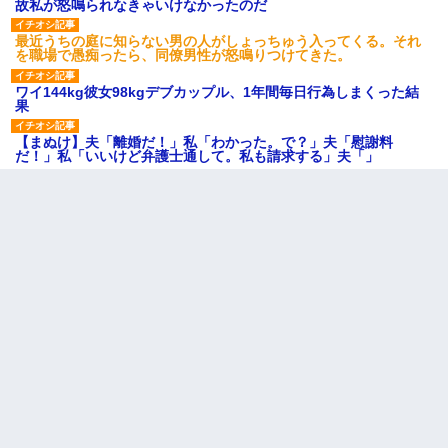
故私が怒鳴られなきゃいけなかったのだ
最近うちの庭に知らない男の人がしょっちゅう入ってくる。それ
を職場で愚痴ったら、同僚男性が怒鳴りつけてきた。
ワイ144kg彼女98kgデブカップル、1年間毎日行為しまくった結
果
【まぬけ】夫「離婚だ！」私「わかった。で？」夫「慰謝料
だ！」私「いいけど弁護士通して。私も請求する」夫「」