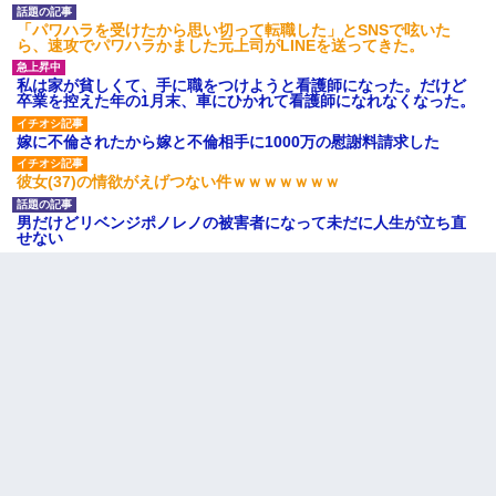
「パワハラを受けたから思い切って転職した」とSNSで呟いた
ら、速攻でパワハラかました元上司がLINEを送ってきた。
私は家が貧しくて、手に職をつけようと看護師になった。だけど
卒業を控えた年の1月末、車にひかれて看護師になれなくなった。
嫁に不倫されたから嫁と不倫相手に1000万の慰謝料請求した
彼女(37)の情欲がえげつない件ｗｗｗｗｗｗｗ
男だけどリベンジポノレノの被害者になって未だに人生が立ち直
せない