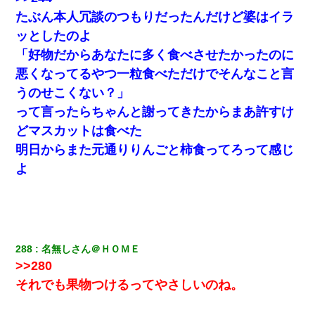
たぶん本人冗談のつもりだったんだけど婆はイラ
【戦争】不妊の俺嫁に弟嫁が2日間4歳児を託児 俺嫁はそこまで気
にしてなかったが、あまりにも子供が俺嫁に懐くので最後らへん
ッとしたのよ
顔引きつってた → そして弟嫁が迎えに来た翌日…
「好物だからあなたに多く食べさせたかったのに
悪くなってるやつ一粒食べただけでそんなこと言
俺「初対面でなに言ったか覚えてる？」嫁「臭いんだよ！キモオ
タ？だっけ？」俺「だいたい合ってる。で、なんで告白してきた
うのせこくない？」
の？」→
って言ったらちゃんと謝ってきたからまあ許すけ
どマスカットは食べた
彼氏の家に泊まる事になり、ゲームで盛り上がってさぁ寝よう！
と電気を消すとミシッって音が…彼「ちょっと待ってて」→勢い
明日からまた元通りりんごと柿食ってろって感じ
よくドアを開けるとなんと…
よ
彼女(37)の情欲がえげつない件ｗｗｗｗｗｗｗ
彼女との行為を録画した結果→衝撃の事実が判明したｗｗｗｗｗ
ｗ
288
名無しさん＠ＨＯＭＥ
>>280
それでも果物つけるってやさしいのね。