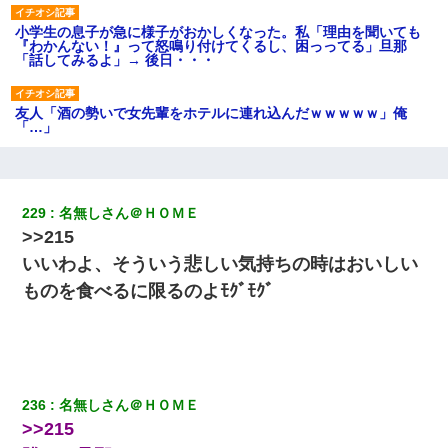
小学生の息子が急に様子がおかしくなった。私「理由を聞いても
『わかんない！』って怒鳴り付けてくるし、困っってる」旦那
「話してみるよ」→ 後日・・・
友人「酒の勢いで女先輩をホテルに連れ込んだｗｗｗｗｗ」俺
「…」
【画像】女の子「お母さん！！私ようやくファッションモデルに
選ばれたの！絶対見に来てね！」→悲しい結果がこれ・・・
229
名無しさん＠ＨＯＭＥ
>>215
新卒の女性社員に1年半ストーカーされていた。俺「マジで怖い」
上司「話をしてみる」→女性社員「実は10数年前に…」
いいわよ、そういう悲しい気持ちの時はおいしい
ものを食べるに限るのよﾓｸﾞﾓｸﾞ
元夫の連れ子「俺の結婚式の時くらい、母親としての責任を果た
そうとは思わないのか！」→どうも連れ子は…
200万を貸したコウトから、追加で400万の申し込み、私「無理。
義弟より娘たちが大事」旦那「娘たちが成人したら別れよう」私
236
名無しさん＠ＨＯＭＥ
（は？）
>>215