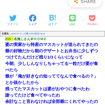
LINE
ツイート
シェア
はてブ
Pocket
引用元：
■□■□チラシの裏 5694枚目□■□■
215
名無しさん＠ＨＯＭＥ
婆の実家から特産のマスカットが送られてきたの
爺の好物だから朝のデザートとお弁当に少しずつ
つけてたんだけど残り1/3くらいになって
今朝、少ししんなりしちゃってる一粒だけ婆が食
べたら
爺が「俺が好きなの知っててなんで食べるの？」
とか抜かしたから
残ってたマスカットは婆がおやつに食べたわ
謝ってたけど食べてやったわ
余計なこと言わなければ全部爺にくれてやったの