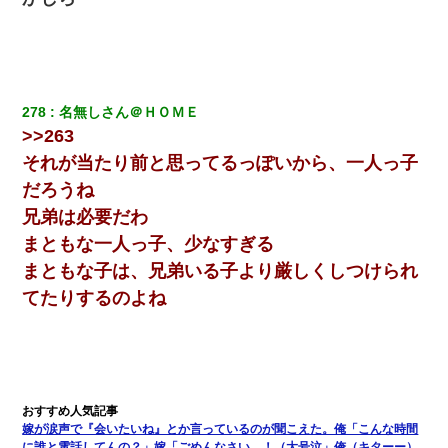
発見。しかも「ヒィ～」みたいな声も聞こえてきたので気になっ
て近寄ったら女の子がおっさんの下敷きになってた
裁判官「お互いに最後に言いたいことはありますか」バカ夫
「…」A「夫を一発殴らせてほしい」裁判官「どうぞ」
278
名無しさん＠ＨＯＭＥ
>>263
テレワーク上司「会議中はカメラ付けろ！」女社員「え、事前連
絡無しは無理」上司「いいから付けろ！」→
それが当たり前と思ってるっぽいから、一人っ子
だろうね
書店「息子さんが万引きしました」私「はっ？(息子目の前にいる
兄弟は必要だわ
し…)うちの子ではないので迎えに行きません」→息子を名乗って
た人物の正体が判明するも・・・
まともな一人っ子、少なすぎる
まともな子は、兄弟いる子より厳しくしつけられ
【修羅場】彼女親「カスな家柄のヤツなんかと家族になるのはご
てたりするのよね
めんだ」俺「じゃあ別れます…」→ 彼女「なんで言い返してくれ
なかったの？（泣」
上司「何なの、この書類！！」私「あの‥」上司「今は私が話し
てるの！」私「ですから」上司「黙って聞きなさい！」私「それ
は」上司「言い訳しない！」→結果ｗｗｗｗｗ
嫁が涙声で『会いたいね』とか言っているのが聞こえた。俺「こんな時間
【衝撃】ヤンキー女に「サせて」って言った結果
に誰と電話してんの？」嫁「ごめんなさい…！（大号泣」俺（キターー）