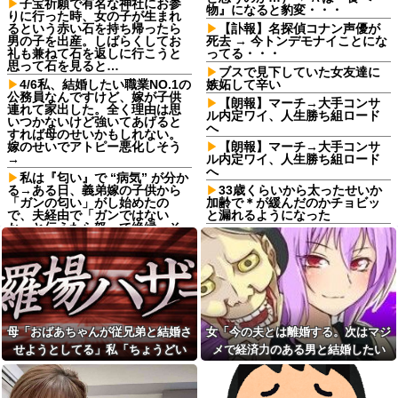
子宝祈願で有名な神社にお参
物』になると豹変・・・
りに行った時、女の子が生まれ
るという赤い石を持ち帰ったら
【訃報】名探偵コナン声優が
男の子を出産。しばらくしてお
死去 → 今トンデモナイことにな
礼も兼ねて石を返しに行こうと
ってる・・・
思って石を見ると…
ブスで見下していた女友達に
4/6私、結婚したい職業NO.1の
嫉妬して辛い
公務員なんですけど、嫁が子供
【朗報】マーチ→大手コンサ
連れて家出した。全く理由は思
ル内定ワイ、人生勝ち組ロード
いつかないけど強いてあげると
へ
すれば母のせいかもしれない。
嫁のせいでアトピー悪化しそう
【朗報】マーチ→大手コンサ
→
ル内定ワイ、人生勝ち組ロード
へ
私は『匂い』で “病気” が分か
る→ある日、義弟嫁の子供から
33歳くらいから太ったせいか
「ガンの匂い」がし始めたの
加齢で＊が緩んだのかチョビッ
で、夫経由で「ガンではない
と漏れるようになった
か」と伝えたら怒って絶縁、そ
「エアコンから変な音がす
の結果・・・
る。なんだろ…え？」ﾊﾟｼｬｯ →
俺「お前ら親指の指紋を見て
ヤバすぎる物が飛び出てく
みろｗ」スレ民「何があるん
る・・・他
だ？」→見た瞬間、思わず笑っ
「お前は自分に甘い」と家族
てしまう人が続出して…
に責められ育った私…３０歳の
どうせ産むなら早いほうがい
時、真夏に重度の熱中症で救急
いのに、彼氏が「お金がない今
搬送された結果→会社の人たち
母「おばあちゃんが従兄弟と結婚さ
女「今の夫とは離婚する。次はマジ
は産めない」と言う。じゃあい
から叩きつけられた「衝撃の事
せようとしてる」私「ちょうどい
メで経済力のある男と結婚したい
くら貯めたら出産に踏み切れる
実」に絶句
の？と聞いたら...
い、その話利用するわ」→3日後に
な」私「幸せになってね！」→産科
「お前は自分に甘い」と家族
父のお墓のある寺は2代目の住
に責められ育った私…３０歳の
まさかの展開…
の授乳室で出会った女性のその後
職が茶金髪でピアス多めの30代
時、真夏に重度の熱中症で救急