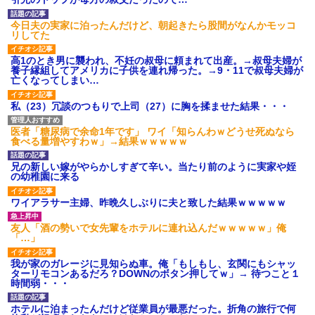
後続車にクラクションを鳴ら
され彼氏が逆切れ。「何クラク
今日夫の実家に泊ったんだけど、朝起きたら股間がなんかモッコ
ション鳴らしてんだ！降りてこ
リしてた
いよ！」と怒鳴りだし...
【衝撃】報酬100万円超の治験
高1のとき男に襲われ、不妊の叔母に頼まれて出産。→叔母夫婦が
募集がこちらｗｗｗｗｗ(※画像
養子縁組してアメリカに子供を連れ帰った。→9・11で叔母夫婦が
あり)
亡くなってしまい…
【ネット騒然】惨殺されたタ
ワマン頂き女子のこの動画、す
私（23）冗談のつもりで上司（27）に胸を揉ませた結果・・・
げえええええｗｗｗｗｗｗｗｗ
ｗｗｗ
医者「糖尿病で余命1年です」 ワイ「知らんわｗどうせ死ぬなら
【愕然】白のクラウン俺氏、
食べる量増やすわｗ」→結果ｗｗｗｗｗ
高速道路左車線を制限速度で走
った結果wwwwwwwwwwww
兄の新しい嫁がやらかしすぎて辛い。当たり前のように実家や姪
百年の恋12-899 食べた量を
の幼稚園に来る
張り合ってくる
【悲報】佐藤輝明・・・２軍
ワイアラサー主婦、昨晩久しぶりに夫と致した結果ｗｗｗｗｗ
でも盛大にやらかす←あまり悲
しませないでくれ
友人「酒の勢いで女先輩をホテルに連れ込んだｗｗｗｗｗ」俺
「…」
我が家のガレージに見知らぬ車。俺「もしもし、玄関にもシャッ
ターリモコンあるだろ？DOWNのボタン押してｗ」→ 待つこと１
時間弱・・・
ホテルに泊まったんだけど従業員が最悪だった。折角の旅行で何