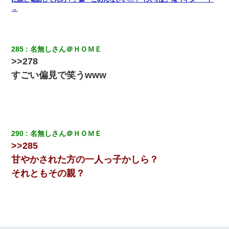
→
夫に癌の余命宣告。その闘病中に長女から信じられない言葉を受
けた
285
名無しさん＠ＨＯＭＥ
>>278
アパートのドアに『ハンザイ者！この人はさいあくの人です』と
張り紙が！大家「面倒はごめんだよ」私「はあ」→警察に行き、
すごい偏見で笑うwww
見回りで犯人が捕まったが、それが…｜生活｜ヌルポあんてな
【ワロタ】姉から「肉食系14才、乳丸出し、毛はうっすら生えか
け」というタイトルで画像が送られてきた
290
名無しさん＠ＨＯＭＥ
朝起きたら嫁がいなかった。俺（嫁も嫁実家も電話に出ない…不
安だ）→ 仕事を早退して帰宅すると、嫁と嫁両親と知らない男が
>>285
２人・・・
甘やかされた方の一人っ子かしら？
それともその親？
日航機墜落事故の「ここからは日本語で大丈夫ですよ〜」の絶望
感がヤバイ・・・
宅飲みで女友達の乳を見てしまった・・・