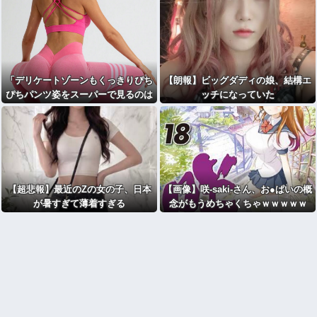
「デリケートゾーンもくっきりぴち
【朗報】ビッグダディの娘、結構エ
ぴちパンツ姿をスーパーで見るのは
ッチになっていた
不快」発言に反論が殺到 [56763750
4]
【超悲報】最近のZの女の子、日本
【画像】咲-saki-さん、お●ぱいの概
が暑すぎて薄着すぎる
念がもうめちゃくちゃｗｗｗｗｗ