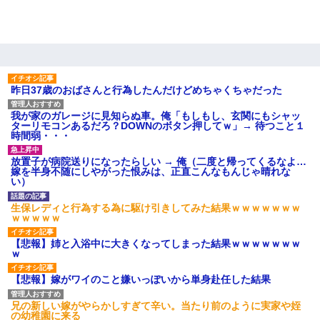
昨日37歳のおばさんと行為したんだけどめちゃくちゃだった
我が家のガレージに見知らぬ車。俺「もしもし、玄関にもシャッ
ターリモコンあるだろ？DOWNのボタン押してｗ」→ 待つこと１
時間弱・・・
放置子が病院送りになったらしい → 俺（二度と帰ってくるなよ…
嫁を半身不随にしやがった恨みは、正直こんなもんじゃ晴れな
い）
生保レディと行為する為に駆け引きしてみた結果ｗｗｗｗｗｗｗ
ｗｗｗｗｗ
【悲報】姉と入浴中に大きくなってしまった結果ｗｗｗｗｗｗｗ
ｗ
【悲報】嫁がワイのこと嫌いっぽいから単身赴任した結果
兄の新しい嫁がやらかしすぎて辛い。当たり前のように実家や姪
の幼稚園に来る