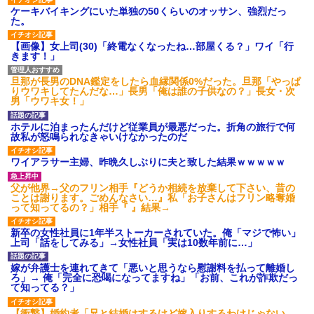
ケーキバイキングにいた単独の50くらいのオッサン、強烈だっ
た。
【画像】女上司(30)「終電なくなったね…部屋くる？」ワイ「行
きます！」
旦那が長男のDNA鑑定をしたら血縁関係0%だった。旦那「やっぱ
りウワキしてたんだな…」長男「俺は誰の子供なの？」長女・次
男「ウワキ女！」
ホテルに泊まったんだけど従業員が最悪だった。折角の旅行で何
故私が怒鳴られなきゃいけなかったのだ
ワイアラサー主婦、昨晩久しぶりに夫と致した結果ｗｗｗｗｗ
父が他界→父のフリン相手『どうか相続を放棄して下さい、昔の
ことは謝ります。ごめんなさい…』私「お子さんはフリン略奪婚
って知ってるの？」相手『 』結果→
新卒の女性社員に1年半ストーカーされていた。俺「マジで怖い」
上司「話をしてみる」→女性社員「実は10数年前に…」
嫁が弁護士を連れてきて「悪いと思うなら慰謝料を払って離婚し
ろ」→ 俺「完全に恐喝になってますね」「お前、これが詐欺だっ
て知ってる？」
【衝撃】婚約者「兄と結婚はするけど嫁入りするわけじゃない。