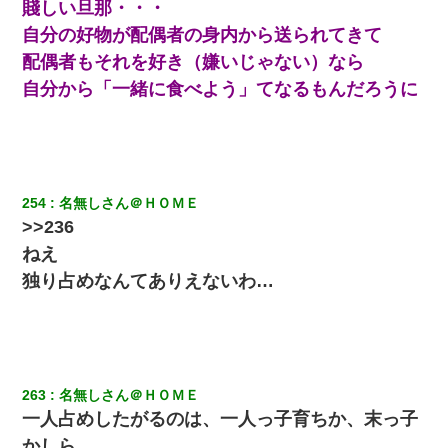
賤しい旦那・・・
夫に癌の余命宣告。その闘病中に長女から信じられない言葉を受
けた
自分の好物が配偶者の身内から送られてきて
配偶者もそれを好き（嫌いじゃない）なら
32歳ワイ、34歳の可愛い女と付き合うも現実を知ってしまい無事
自分から「一緒に食べよう」てなるもんだろうに
死亡・・・
旦那の元カノをSNSで探して写真を保存して顔面評価スレで写真
を晒してた。ほとんどがブスという評価の中で二人ほど意外に好
評価で苦々しく思った
254
名無しさん＠ＨＯＭＥ
>>236
今日夫の実家に泊ったんだけど、朝起きたら股間がなんかモッコ
リしてた
ねえ
独り占めなんてありえないわ…
スマホを与えられて、中学卒業する頃にはすっかり女叩きに洗脳
された弟が、大学進学のために一人暮らししたいと言い出した。
22歳の頃、父に36歳の男性とお見合いをしてくれと頼まれた。父
の親会社の経営者の息子さんだったので、父も喜んで私の写真を
送ったんだが→
263
名無しさん＠ＨＯＭＥ
一人占めしたがるのは、一人っ子育ちか、末っ子
【GJ!】会社から帰宅中、広い駐車場にエンジンかけっ放しの車を
かしら