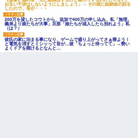
お互い干渉はしないようにしましょう」→ その後に結納金の話を
したので、母が・・・
200万を貸したコウトから、追加で400万の申し込み、私「無理。
義弟より娘たちが大事」旦那「娘たちが成人したら別れよう」私
（は？）
彼氏の家に泊まる事になり、ゲームで盛り上がってさぁ寝よう！
と電気を消すとミシッって音が…彼「ちょっと待ってて」→勢い
よくドアを開けるとなんと…