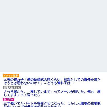
という事実←これ
で暮らしています
【衝撃】ジャンポケ斉藤の被
旦那の祖父が亡くなった。私
害女性「バウムクーヘン売った
「エプロン持って行った方がい
りTikTokライブしててムカつい
いよね」旦那「余計な出費すん
たから示談しなかった」←コレ
な。そんなもん買うなら今後一
ってさ…
切金を出さねぇぞ」私「え
【怒報】国税庁「あのさぁ！
っ…」
君らがちゃんと納税してくれな
主な税金の成り立ちを調べて
いとこうなっちゃうけどどうす
みたよ
る？！」←これw w w w w w w
w
母「おばあちゃんが従兄弟と
結婚させようとしてる」私「ち
ょうどいい、その話利用する
わ」→3日後にまさかの展開…
ハードオフに売っていた4万
4000円のフィギュアがヤバすぎ
るｗｗｗｗｗｗ「こんな高い
の？ｗｗ」「逆に超安い」
私「ちょっと、人の家の金庫
触らないでよ！」キチママ『そ
元夫の連れ子「俺の結婚式の時くらい、母親としての責任を果た
こに金庫があったから、開けて
そうとは思わないのか！」→どうも連れ子は…
みようとしただけ☆』義兄「泥
は出てけ！二度と来るな！」結
果・・・
さっき嫁から、「愛しています」ってメールが届いた。俺も「愛
私「初めて飲む味だけどなん
してます」って送ったら
のお茶？」彼「ちっ！」私「」
【GIF】JSのカンチョーワロ
三年働いてたパートを突然クビになった。しかし元職場の主要取
タ
引先のトップが母方の叔父だったので…