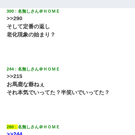
ホテルに泊まったんだけど従業員が最悪だった。折角の旅行で何
故私が怒鳴られなきゃいけなかったのだ
300
名無しさん＠ＨＯＭＥ
>>290
嘘をついてフリン旅行へ出かけた嫁→翌日、嫁「ただいま～」旦
そして定番の返し
那「娘がシんだよ。何度も連絡したのに…」嫁「えっ」→なん
と・・・
老化現象の始まり？
何年か前に妹は離婚している。当時生まれた姪が義弟の子じゃな
かったため妹有責での離婚になり…
244
名無しさん＠ＨＯＭＥ
彼女(美人女医)にネックレスをプレゼント。「こんな安物を渡すく
らいなら、渡さないほうがマシだからね」→ ６０万したと話した
>>215
ら・・・
お馬鹿な爺ねぇ
それ本気でいってた？半笑いでいってた？
生保レディと行為する為に駆け引きしてみた結果ｗｗｗｗｗｗｗ
ｗｗｗｗｗ
小学生の妹が20代の弟とチューしてるのに、見て見ぬふりの親を
見てから実家を出た。それから15年、妹が弟の子を妊娠したらし
くもう堕胎できない月なんだと母から連絡がきた…｜生活｜ワロ
タあんてな
280
名無しさん＠ＨＯＭＥ
>>244