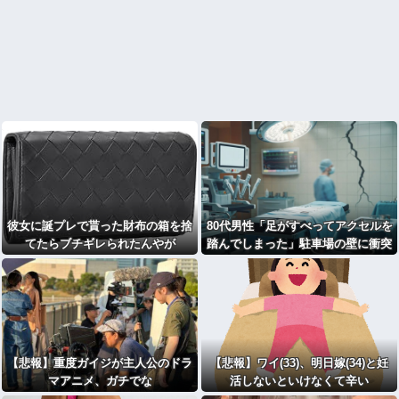
彼女に誕プレで貰った財布の箱を捨
80代男性「足がすべってアクセルを
てたらブチギレられたんやが
踏んでしまった」駐車場の壁に衝突
【悲報】重度ガイジが主人公のドラ
【悲報】ワイ(33)、明日嫁(34)と妊
マアニメ、ガチでな
活しないといけなくて辛い
い・・・・・・・・・