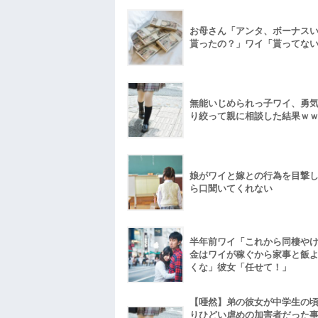
お母さん「アンタ、ボーナス
貰ったの？」ワイ「貰ってな
無能いじめられっ子ワイ、勇
り絞って親に相談した結果ｗ
娘がワイと嫁との行為を目撃
ら口聞いてくれない
半年前ワイ「これから同棲や
金はワイが稼ぐから家事と飯
くな」彼女「任せて！」
【唖然】弟の彼女が中学生の
りひどい虐めの加害者だった