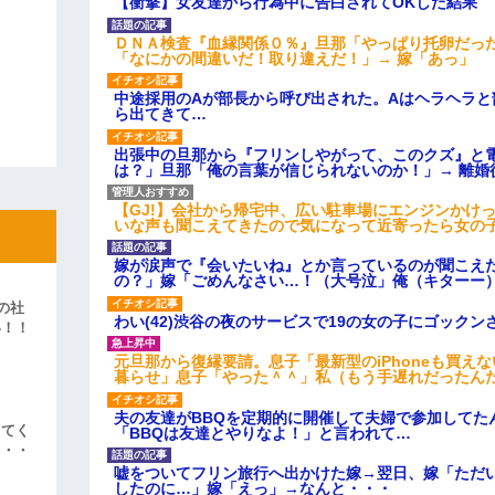
【衝撃】女友達から行為中に告白されてOKした結果
ＤＮＡ検査『血縁関係０％』旦那「やっぱり托卵だっ
「なにかの間違いだ！取り違えだ！」→ 嫁「あっ」
中途採用のAが部長から呼び出された。Aはヘラヘラと
ら出てきて…
出張中の旦那から『フリンしやがって、このクズ』と
は？」旦那「俺の言葉が信じられないのか！」→ 離婚
【GJ!】会社から帰宅中、広い駐車場にエンジンかけ
いな声も聞こえてきたので気になって近寄ったら女の
嫁が涙声で『会いたいね』とか言っているのが聞こえ
の？」嫁「ごめんなさい…！（大号泣」俺（キターー
の社
わい(42)渋谷の夜のサービスで19の女の子にゴック
い！！
」
元旦那から復縁要請。息子「最新型のiPhoneも買え
暮らせ」息子「やった＾＾」私（もう手遅れだったん
夫の友達がBBQを定期的に開催して夫婦で参加してた
えてく
「BBQは友達とやりなよ！」と言われて…
・・・
嘘をついてフリン旅行へ出かけた嫁→翌日、嫁「ただ
したのに…」嫁「えっ」→なんと・・・