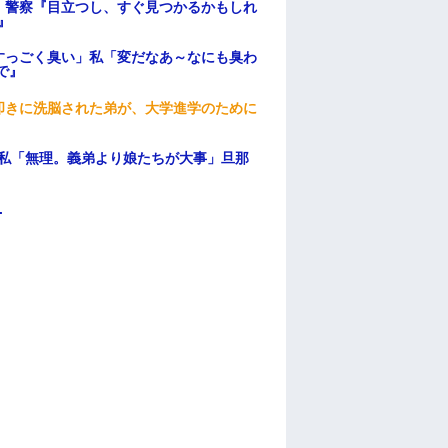
。警察『目立つし、すぐ見つかるかもしれ
』
すっごく臭い」私「変だなあ～なにも臭わ
で』
叩きに洗脳された弟が、大学進学のために
、私「無理。義弟より娘たちが大事」旦那
.