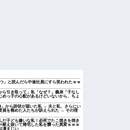
つ」と読んだら中途社員にすら笑われたｗｗ
から引き取って」私「なぜ？」義弟「子なし
じめっ子の心配があるけどいないから、ちょ
」から訴状が届いた私 → 夫と私、さらにい
員を務めた人たちが訴えられた → その理
んだ子ども嫌いな私！必死でたこ焼きを焼き
⇒耐え抜いて帰宅した私を襲った異変ｗｗｗ
のは凄まじい