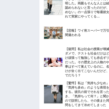
明した。両親もそんな人とは
認められないと言ったのだが
めない」の一点張りで毎週彼
れて実家にやってくる…
【悲報】ワイ将スーパーで万
間違われる
【疑問】私は社会の授業が壊
ダメで、テストも社会だけは
け頑張って勉強しても赤点ギ
だった。その歴史上の人物の
事はすべて覚えているのに、
けが全く出てこないんだけど
でだろう？
【驚愕】私は「気持ち少なめ
「気持ち多め」のような表現
する。彼氏の前でそれを言っ
き、「気持ちって何？」と聞
ので説明したら、その後また
問をしてきて冷めてしまった