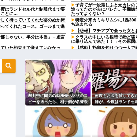
子育てが一段落しふと元カレの
今度はランドセル代と制服代まで要
漁ってたのが夫にバレた。不機嫌
ることに…
たってよくない？
なしく待っていてくれた婆のぬか床
特定外来カミキリムシに1匹30
ち込まれる
作ってくれたコース。ゴールまで進
【悲報】マチアプで会った女と
全部じゃない、半分は本当」→虚言
クラスの中にいる根暗で殆ど喋
に乗り込んで来た！！→その原因
していた約束まで覚えていなかっ
【感動】托卵を知りつつ一人で
【画像】ワイ「アルファードい
も終わりません」←これw w w w
りな！」ワイ「金額おかしくね？
【胸糞】友人B「こうすれば普
の報告ランキング、圧倒的第１位と
に加工した無神経女の悲惨な末路
義父「事故を起こす前に免許を
ドスケートのピチピチユニフォーム
ね…」→義父の一言に胸が熱くな
るやろw w w w w w w w
俺「結婚しよう」彼女「もちろ
ソー！？←一体何があったんやコレ
空気になって…
裁判中に間男の勤務先へ訴状のコ
何度もお金を貸してき
【警告】社会人「スムージーに
俺「また来ようよ」店員「お会計
ね〜」→ 結果…
ピーを送ったら、相手側が名誉毀
妹が、今度はランドセ
なったんだが俺悪くないよ
職場の貸本の習慣が、本を大事
損だと猛反発。裁判官までロを挟
代まで要求してきた。
む事態になって…
今日は大館まげわっぱに詰めた
を知って頭を抱える
→「これ」だったｗｗｗｗｗｗｗ
なんで何年も前に離婚した元嫁
んたのせいでしょ！」トメ「何を言
わからん。案内して」とか聞いて
て…
人体実験や拷問にまつわる、ガ
信じられないメールが。「もう遺産