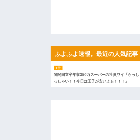
分割済みました？家買いたいけど貯金ゼロ
ぁ？
ハードオフに売っていた4万4000円のフ
「こんな高いの？ｗｗ」「逆に超安い」
私「ちょっと、人の家の金庫触らないで
たから、開けてみようとしただけ☆』義兄
果・・・
私「初めて飲む味だけどなんのお茶？」
【GIF】JSのカンチョーワロタ
後続車にクラクションを鳴らされ彼氏が
ふよふよ速報。最近の人気記事
んだ！降りてこいよ！」と怒鳴りだし...
【衝撃】報酬100万円超の治験募集がこち
【ネット騒然】惨殺されたタワマン頂き
ｗｗｗｗｗｗｗｗｗｗ
関関同立卒年収350万スーパーの社員ワイ「らっし
【愕然】白のクラウン俺氏、高速道路左
っしゃい！！今日は玉子が安いよぉ！！！」
wwwwwwwwwwww
百年の恋12-899 食べた量を張り合って
【悲報】佐藤輝明・・・２軍でも盛大に
れ