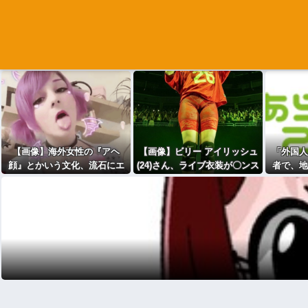
【画像】海外女性の『アヘ
【画像】ビリー アイリッシュ
「外国人
顔』とかいう文化、流石にエ
(24)さん、ライブ衣装が〇ンス
者で、地
ッチすぎるｗｗｗwｗｗｗｗｗ
ジくっきり過ぎて炎上ｗ
化共生実
ｗｗｗ
事会が政