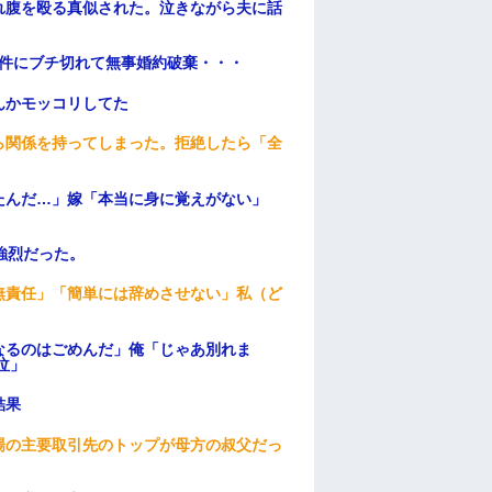
れ腹を殴る真似された。泣きながら夫に話
条件にブチ切れて無事婚約破棄・・・
んかモッコリしてた
ら関係を持ってしまった。拒絶したら「全
。
たんだ…」嫁「本当に身に覚えがない」
強烈だった。
無責任」「簡単には辞めさせない」私（ど
なるのはごめんだ」俺「じゃあ別れま
泣」
結果
場の主要取引先のトップが母方の叔父だっ