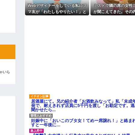
だから、頭金貸して欲しい」…は
主な税金の成り立ちを調べてみ
Webデザイナーをしている私にマ
ミスドで隣の席の女性
ィギュアがヤバすぎるｗｗｗｗｗｗ
マ友が「わたしもやりたい！」と
が聞こえてきた。その
言い出した。ホームページつくれ
那と離婚したくてでっち
よ！」キチママ『そこに金庫があっ
るのかと聞いたところ...
証拠を...
「泥は出てけ！二度と来るな！」結
彼「ちっ！」私「」
逆切れ。「何クラクション鳴らして
らｗｗｗｗｗ(※画像あり)
女子のこの動画、すげえええええｗ
ゃいら
車線を制限速度で走った結果
くる
やらかす←あまり悲しませないでく
居酒屋にて。兄の紹介者「お酒飲みなって」私「未成
発で、耐えきれず店員に5千円を渡し「お勘定です。
聞かせたら...
妊娠中に「おいこのブタ女！てめー席譲れ！」と絡ま
すと一年後に…