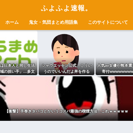
ふよふよ速報。
ホーム
鬼女・気団まとめ用語集
このサイトについて
は日本人と同じ生活
シャウエッセン公式、こうい
人気av女優が熊本震
域の担い手」…多文
うのでいいんだよ丼を作る
寄付wwwwwwww
現への提言、全国知
府に提出 [少考さん
★]
【衝撃】手巻きタバコとかいうコスパ最強の喫煙方法←これｗｗｗｗｗ