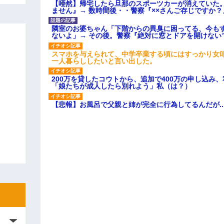
【唖然】帰宅したら旦那のスポーツカーが消えていた
ません』→ 数時間後・・警察『××さんご存じですか？
隣室のお婆ちゃん「下階からの異臭に困ってる、今も
ないよ」→ その後。警察『絶対に窓とドアを開けない
スマホを与えられて、中学卒業する頃にはすっかり女
一人暮らししたいと言い出した。
200万を貸したコウトから、追加で400万の申し込み
「娘たちが成人したら別れよう」私（は？）
【悲報】お風呂で父親と姉が完全に行為してるんだが..