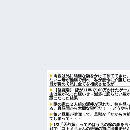
両親は兄に結構な額をかけて育ててきた
ない→母が難病で倒れ、私が懸命に介護し
目が覚めて私に全てを相続させるが
【修羅場】 嫁が11年で100万かけたゲ
由は嫁が叱った腹いせ→滅多に怒らない嫁
頭になった結果・・・
隣の家に２人組の泥棒が現れた。柱を登
る。真昼間から大胆な犯行だ！ → どうや
娘と旦那が喧嘩して、旦那が「だからお
てしまって・・・
1/2『天然嫁』ってのはうちの嫁の事を
顔で「コトメちゃんの妊娠の前に出来ませ