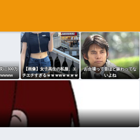
災に300万
【画像】女子高生の私服、エ
お台場って昔ほど賑わってな
wwww
チエチすぎるｗｗｗwｗｗｗｗ
いよね
ｗｗｗｗ