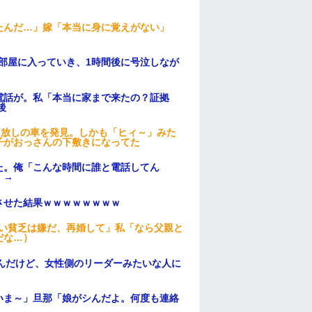
たんだ…」嫁「本当に身に覚えがない」
部屋に入っていき、1時間後に号泣しなが
電話が。私「本当に家まで来たの？証拠
後
っ放しの車を発見。しかも「ヒィ～」みた
子がおっさんの下敷きになってた
た。俺「こんな時間に誰と電話してん
）→
ンさせた結果ｗｗｗｗｗｗｗｗ
ない貧乏は嫌だ、再婚して」私「なら父親と
だな…）
んだけど、女性側のリーダーみたいな人に
いま～」旦那「娘がシんだよ。何度も連絡