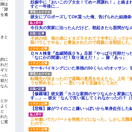
妊娠中に「おいこのブタ女！てめー席譲れ！」と絡ま
結婚は
すと一年後に…
、「諦
女を連
彼女にプロポーズしてOK貰った俺、告げられた結婚
今日夫の実家に泊ったんだけど、朝起きたら股間がな
引きと
子供の頃、母の弟にイタズラされてて中学に入ってか
部バラしてやる」と脅迫されたので両親に全部話した
ＤＮＡ検査『血縁関係０％』旦那「やっぱり托卵だっ
「なにかの間違いだ！取り違えだ！」→ 嫁「あっ」
滅的に
どれだ
ケーキバイキングにいた単独の50くらいのオッサン、
リギリ
やった
転職先が決まったので退職の意思を伝えたら。上司「
名前だ
うせ辞めるし…）→ 思いっきり反論をしてみた
、なん
【修羅場】彼女親「カスな家柄のヤツなんかと家族に
す…」→ 彼女「なんで言い返してくれなかったの？（
」とか
をよく
【悲報】嫁がワイのこと嫌いっぽいから単身赴任した
たと
かれた
三年働いてたパートを突然クビになった。しかし元職
同じ質
たので…