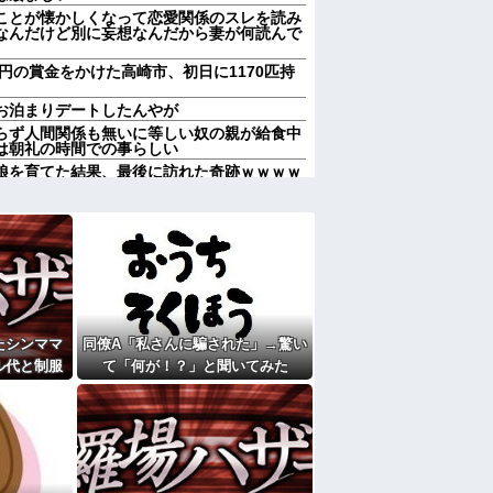
ことが懐かしくなって恋愛関係のスレを読み
なんだけど別に妄想なんだから妻が何読んで
0円の賞金をかけた高崎市、初日に1170匹持
お泊まりデートしたんやが
らず人間関係も無いに等しい奴の親が給食中
は朝礼の時間での事らしい
娘を育てた結果、最後に訪れた奇跡ｗｗｗｗ
いなあ。買いに行くか」店員「ほいっ見積も
」←お前らもそう思うよな？？？？？他
通に見えるｗ」友人Aの障害児の写真を勝手
返そうと思う」私「その決断は立派です
って…
ん。でも条件があるの」→その一言で思わぬ
たシンママ
同僚A「私さんに騙された」→驚い
キウイ皮ごと入れよ。これ美容にいいんだよ
ル代と制服
て「何が！？」と聞いてみた
にしないおばさんのせいで無くなった
その裏事情
弁当。豚ロースの塩こうじ＆ガーリック焼き
ことに…
に「礼服はどこにあるの」とか「墓の場所が
くるの？もう他人なのに図々しすぎませんか
チで怖い話を教えてくれ