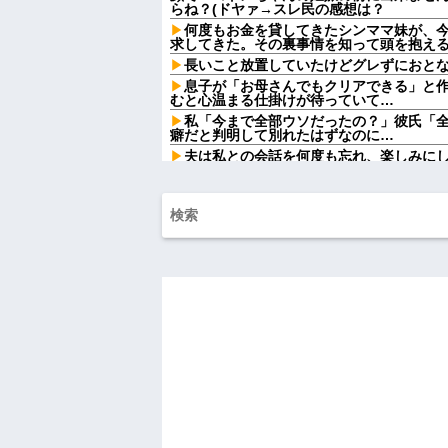
らね？(ドヤァ→スレ民の感想は？
何度もお金を貸してきたシンママ妹が、
求してきた。その裏事情を知って頭を抱え
長いこと放置していたけどグレずにおと
息子が「お母さんでもクリアできる」と
むと心温まる仕掛けが待っていて…
私「今まで全部ウソだったの？」彼氏「
癖だと判明して別れたはずなのに…
夫は私との会話を何度も忘れ、楽しみに
た。その積み重ねが限界を迎えて…
【悲報】31歳女性「リボ払いが10年たって
w w w
【画像】男が「ガチでどうでもいい」女
言えば『コレ』w w w w w w w w w w
【画像】アナウンサー「え、私がスピー
着るんですか…？ﾑﾁｨ！！」←これはお前らに刺さ
【衝撃画像】ババアがジジイにチェーン
w w w w w w w w w
【悲報】女「丸亀製麺美味しかったね」
2380円になりまーす」→その後『こう』
な？？？？？？？？
【凄すぎる】 力士の嫁に美人が多い理由
お腹の子をタヒ産した時。義妹「全部あ
ってるの！」→義妹の暴言に義母が激怒し
私母が他界した。その直後、義弟嫁から