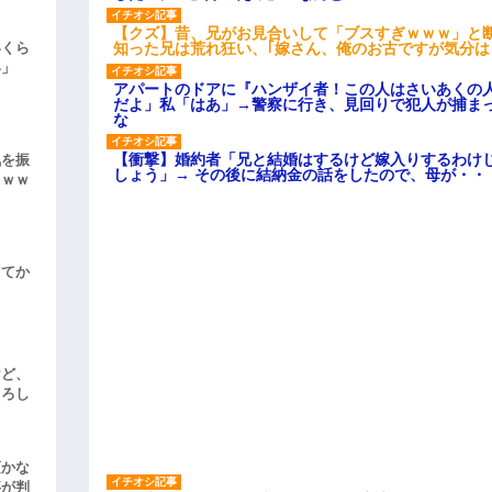
【クズ】昔、兄がお見合いして「ブスすぎｗｗｗ」と
知った兄は荒れ狂い、｢嫁さん、俺のお古ですが気分
いくら
い」
アパートのドアに『ハンザイ者！この人はさいあくの
だよ」私「はあ」→警察に行き、見回りで犯人が捕ま
な
【衝撃】婚約者「兄と結婚はするけど嫁入りするわけ
気を振
しょう」→ その後に結納金の話をしたので、母が・・
ｗｗｗ
してか
けど、
よろし
頃かな
事が判