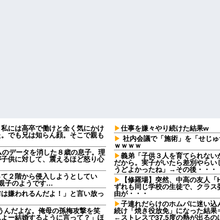
。私には高卒で働けと全く気にかけ
仕事を嫌々やり続けた結果w
た。でも兄は知らん顔。そこで親も
社内会議で「施術」を「せじゅ
ｗｗｗｗ
ームのデータを消した８歳の息子。理
義弟「子供３人を育てられない
が子供に対して、震えるほど怒り心
だから。実子がいたら差別やらい
うどよかったね」→その後・・・
って２階から侵入しようとしてい
【修羅場】突然、中高の友人「H
ら親子のようです…
ずれも同じ学校の生徒で、クラス委
前は嫌われるんだよ！」と言い放っ
由が・・・
子連れだらけのホムパに迷い込
言うんだよな。俺母の孫梅攻撃を笑
続け「焼き役放免」になった結果
んよー結婚するように言って？」ほ
←ストレスで37.5度の熱が出る