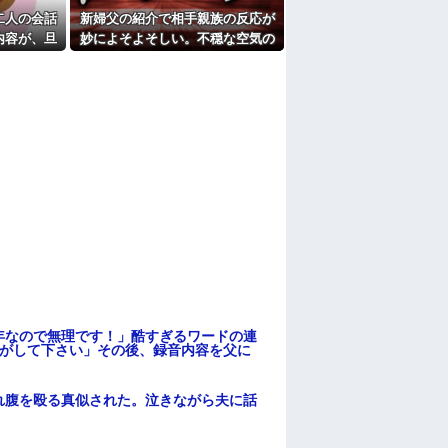
たよ
二人の会話
新婦父の紹介で相手親族の反応が
内容が、旦
妙によそよそしい。不穏な空気の
上げのDV
まま始まった結婚式で、まさかの
事実が明らかに…
年なので無理です！」酷すぎるワードの連
逃がして下さい」その後、録音内容を父に
れ腹を殴る真似された。泣きながら夫に話