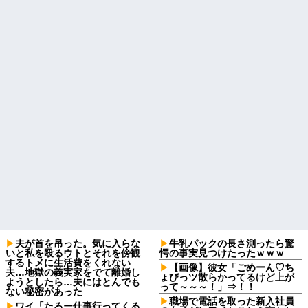
夫が首を吊った。気に入らな
牛乳パックの長さ測ったら驚
いと私を殴るウトとそれを傍観
愕の事実見つけたったｗｗｗ
するトメに生活費をくれない
【画像】彼女「ごめーん♡ち
夫…地獄の義実家をでて離婚し
ょびっツ散らかってるけど上が
ようとしたら…夫にはとんでも
って～～～！」⇒！！
ない秘密があった
職場で電話を取った新入社員
ワイ「たろー仕事行ってくる