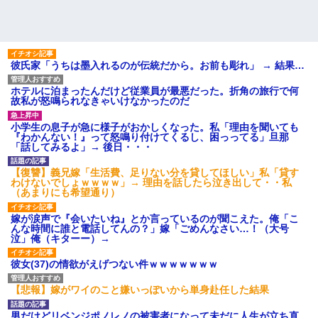
彼氏家「うちは墨入れるのが伝統だから。お前も彫れ」 → 結果…
ホテルに泊まったんだけど従業員が最悪だった。折角の旅行で何
故私が怒鳴られなきゃいけなかったのだ
小学生の息子が急に様子がおかしくなった。私「理由を聞いても
『わかんない！』って怒鳴り付けてくるし、困っってる」旦那
「話してみるよ」→ 後日・・・
【復讐】義兄嫁「生活費、足りない分を貸してほしい」私「貸す
わけないでしょｗｗｗｗ」→ 理由を話したら泣き出して・・私
（あまりにも希望通り）
嫁が涙声で『会いたいね』とか言っているのが聞こえた。俺「こ
んな時間に誰と電話してんの？」嫁「ごめんなさい…！（大号
泣」俺（キターー）→
彼女(37)の情欲がえげつない件ｗｗｗｗｗｗｗ
【悲報】嫁がワイのこと嫌いっぽいから単身赴任した結果
男だけどリベンジポノレノの被害者になって未だに人生が立ち直