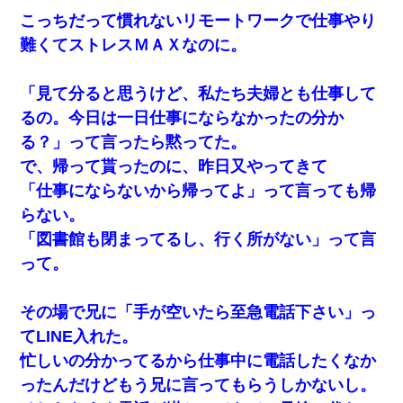
【GJ!】会社から帰宅中、広い駐車場にエンジンかけっ放し
こっちだって慣れないリモートワークで仕事やり
の車を発見。しかも「ヒィ～」みたいな声も聞こえてきた
ので気になって近寄ったら女の子がおっさんの下敷きにな
難くてストレスＭＡＸなのに。
ってた
「見て分ると思うけど、私たち夫婦とも仕事して
13歳娘が元嫁のところから逃げてきた。どう扱ったらいい
のかわからない
るの。今日は一日仕事にならなかったの分か
る？」って言ったら黙ってた。
俺「初対面でなに言ったか覚えてる？」嫁「臭いんだよ！
で、帰って貰ったのに、昨日又やってきて
キモオタ？だっけ？」俺「だいたい合ってる。で、なんで
告白してきたの？」→
「仕事にならないから帰ってよ」って言っても帰
らない。
昨日37歳のおばさんと行為したんだけどめちゃくちゃだっ
「図書館も閉まってるし、行く所がない」って言
た
って。
｢昨日はお兄ちゃんと一緒にお風呂に入っちゃった～｣とか
毎日兄の話をしていたA子が事故で亡くなった。→Ａ子のお
その場で兄に「手が空いたら至急電話下さい」っ
母さんの話に驚愕…
てLINE入れた。
忙しいの分かってるから仕事中に電話したくなか
友人「酒の勢いで女先輩をホテルに連れ込んだｗｗｗｗ
ｗ」俺「…」
ったんだけどもう兄に言ってもらうしかないし。