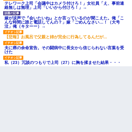
テレワーク上司「会議中はカメラ付けろ！」女社員「え、事前連
絡無しは無理」上司「いいから付けろ！」→
嫁が涙声で『会いたいね』とか言っているのが聞こえた。俺「こ
んな時間に誰と電話してんの？」嫁「ごめんなさい…！（大号
泣」俺（キターー）→
【悲報】お風呂で父親と姉が完全に行為してるんだが...
夫に癌の余命宣告。その闘病中に長女から信じられない言葉を受
けた
私（23）冗談のつもりで上司（27）に胸を揉ませた結果・・・