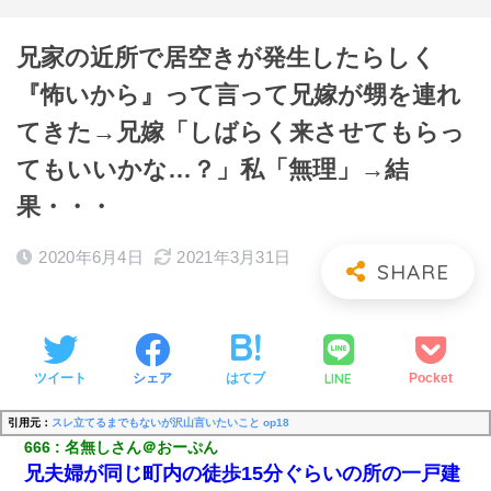
兄家の近所で居空きが発生したらしく
『怖いから』って言って兄嫁が甥を連れ
てきた→兄嫁「しばらく来させてもらっ
てもいいかな…？」私「無理」→結
果・・・
2020年6月4日
2021年3月31日
LINE
ツイート
シェア
はてブ
Pocket
引用元：
スレ立てるまでもないが沢山言いたいこと op18
666
名無しさん＠おーぷん
兄夫婦が同じ町内の徒歩15分ぐらいの所の一戸建