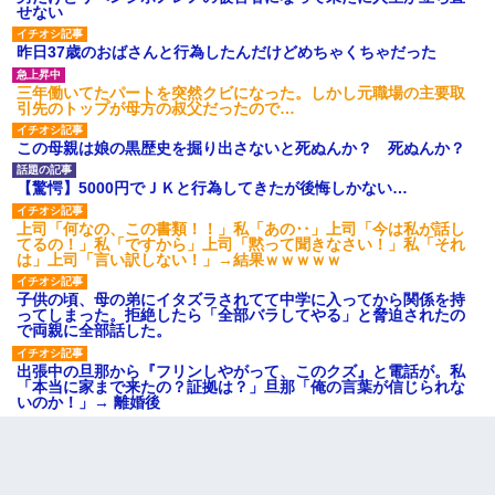
せない
昨日37歳のおばさんと行為したんだけどめちゃくちゃだった
三年働いてたパートを突然クビになった。しかし元職場の主要取
引先のトップが母方の叔父だったので…
この母親は娘の黒歴史を掘り出さないと死ぬんか？ 死ぬんか？
【驚愕】5000円でＪＫと行為してきたが後悔しかない…
上司「何なの、この書類！！」私「あの‥」上司「今は私が話し
てるの！」私「ですから」上司「黙って聞きなさい！」私「それ
は」上司「言い訳しない！」→結果ｗｗｗｗｗ
子供の頃、母の弟にイタズラされてて中学に入ってから関係を持
ってしまった。拒絶したら「全部バラしてやる」と脅迫されたの
で両親に全部話した。
出張中の旦那から『フリンしやがって、このクズ』と電話が。私
「本当に家まで来たの？証拠は？」旦那「俺の言葉が信じられな
いのか！」→ 離婚後