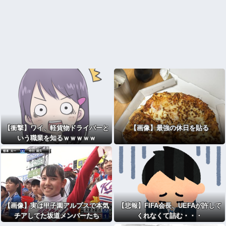
【衝撃】ワイ、軽貨物ドライバーと
【画像】最強の休日を貼る
いう職業を知るｗｗｗｗｗ
【画像】実は甲子園アルプスで本気
【悲報】FIFA会長、UEFAが許して
チアしてた坂道メンバーたち
くれなくて詰む・・・