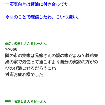
書店「息子さんが万引きしました」私「はっ？(息子目の前
一応表向きは普通に付き合ってた。
にいるし…)うちの子ではないので迎えに行きません」→息
子を名乗ってた人物の正体が判明するも・・・
今回のことで確信したわ。こいつ嫌い。
小学生の息子が急に様子がおかしくなった。私「理由を聞
いても『わかんない！』って怒鳴り付けてくるし、困っっ
てる」旦那「話してみるよ」→ 後日・・・
全く親しくないママ友Aから突然「飲み会しよう」と誘われ
たがお断りした。後日Aの企みを知ってゾッとするやら腹立
667
名無しさん＠おーぷん
つやら！
>>666
隣の市の実家は兄嫁さんの親の家だよね？義弟夫
彼氏家「うちは墨入れるのが伝統だから。お前も彫れ」 →
結果…
婦の家で気使って過ごすより自分の実家の方がの
びのび過ごせるだろうにね
わい(42)渋谷の夜のサービスで19の女の子にゴックンさせ
対応お疲れ様でした
た結果ｗｗｗｗｗｗｗｗ
子供の頃、母の弟にイタズラされてて中学に入ってから関
係を持ってしまった。拒絶したら「全部バラしてやる」と
脅迫されたので両親に全部話した。
668
名無しさん＠おーぷん