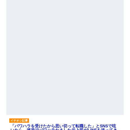
「パワハラを受けたから思い切って転職した」とSNSで呟
いたら、速攻でパワハラかました元上司がLINEを送ってき