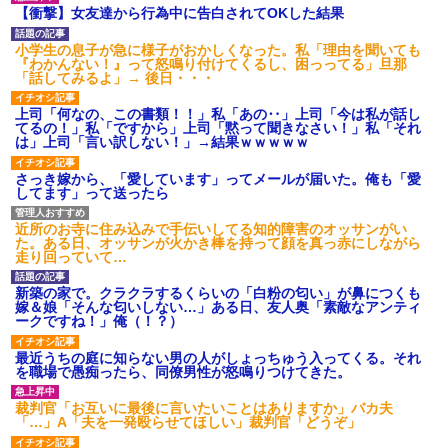
【GIF】JSのカンチョーワロ
【衝撃】女友達から行為中に告白されてOKした結果
タ
後続車にクラクションを鳴ら
小学生の息子が急に様子がおかしくなった。私「理由を聞いても
され彼氏が逆切れ。「何クラク
『わかんない！』って怒鳴り付けてくるし、困っってる」旦那
ション鳴らしてんだ！降りてこ
「話してみるよ」→ 後日・・・
いよ！」と怒鳴りだし...
【衝撃】報酬100万円超の治験
上司「何なの、この書類！！」私「あの‥」上司「今は私が話し
募集がこちらｗｗｗｗｗ(※画像
てるの！」私「ですから」上司「黙って聞きなさい！」私「それ
あり)
は」上司「言い訳しない！」→結果ｗｗｗｗｗ
【ネット騒然】惨殺されたタ
ワマン頂き女子のこの動画、す
さっき嫁から、「愛しています」ってメールが届いた。俺も「愛
げえええええｗｗｗｗｗｗｗｗ
してます」って送ったら
ｗｗｗ
【愕然】白のクラウン俺氏、
近所のお寺に住み込みで手伝いしてる知的障害のオッサンがい
高速道路左車線を制限速度で走
た。ある日、オッサンが火かき棒を持って顔を真っ赤にしながら
った結果wwwwwwwwwwww
走り回っていて…
百年の恋12-899 食べた量を
張り合ってくる
新築の家で。クラクラするくらいの「白粉の匂い」が鼻につくも
【悲報】佐藤輝明・・・２軍
嫁＆娘「そんな匂いしない…」ある日、友人奥「素敵なアンティ
でも盛大にやらかす←あまり悲
ークですね！」俺（！？）
しませないでくれ
最近うちの庭に知らない男の人がしょっちゅう入ってくる。それ
を職場で愚痴ったら、同僚男性が怒鳴りつけてきた。
裁判官「お互いに最後に言いたいことはありますか」バカ夫
「…」A「夫を一発殴らせてほしい」裁判官「どうぞ」