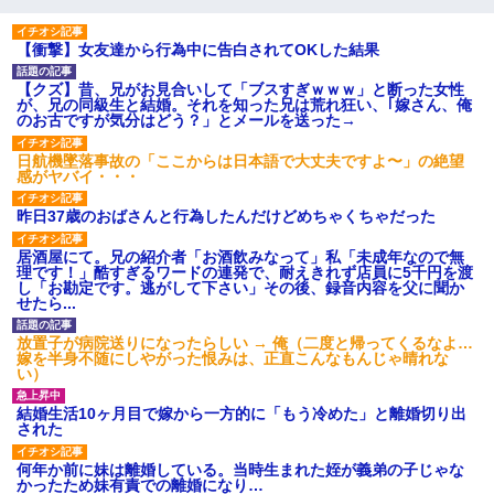
【衝撃】女友達から行為中に告白されてOKした結果
【クズ】昔、兄がお見合いして「ブスすぎｗｗｗ」と断った女性
が、兄の同級生と結婚。それを知った兄は荒れ狂い、｢嫁さん、俺
のお古ですが気分はどう？」とメールを送った→
日航機墜落事故の「ここからは日本語で大丈夫ですよ〜」の絶望
感がヤバイ・・・
昨日37歳のおばさんと行為したんだけどめちゃくちゃだった
居酒屋にて。兄の紹介者「お酒飲みなって」私「未成年なので無
理です！」酷すぎるワードの連発で、耐えきれず店員に5千円を渡
し「お勘定です。逃がして下さい」その後、録音内容を父に聞か
せたら...
放置子が病院送りになったらしい → 俺（二度と帰ってくるなよ…
嫁を半身不随にしやがった恨みは、正直こんなもんじゃ晴れな
い）
結婚生活10ヶ月目で嫁から一方的に「もう冷めた」と離婚切り出
された
何年か前に妹は離婚している。当時生まれた姪が義弟の子じゃな
かったため妹有責での離婚になり…