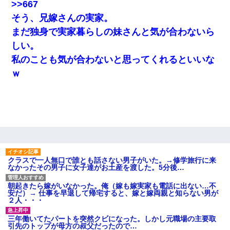
>>667
私「結婚やめるわ」 婚約者「え？なんでなんで？」 → 放
置した結果…｜生活｜ワロタあんてな
そう、兄嫁さんの実家。
まだ独身で実家暮らしの妹さんと気が合わないら
三年働いてたパートを突然クビになった。しかし元職場の
しい。
主要取引先のトップが母方の叔父だったので…
私のことも気が合わないと思ってくれるといいな
ｗ
夫に癌の余命宣告。その闘病中に長女から信じられない言
葉を受けた
嫁に不倫されたから嫁と不倫相手に1000万の慰謝料請求し
た
【クズ】昔、兄がお見合いして「ブスすぎｗｗｗ」と断っ
た女性が、兄の同級生と結婚。それを知った兄は荒れ狂
い、｢嫁さん、俺のお古ですが気分はどう？」とメールを送
クラスで一人無口で誰とも話さない男子がいた。→修学旅行に来
った→
なかったその男子に女子達がお土産を渡した。5分後…
朝起きたら嫁がいなかった。俺（嫁も嫁実家も電話に出ない…不
【ワロタ】姉から「肉食系14才、乳丸出し、毛はうっすら
安だ）→ 仕事を早退して帰宅すると、嫁と嫁両親と知らない男が
生えかけ」というタイトルで画像が送られてきた
２人・・・
三年働いてたパートを突然クビになった。しかし元職場の主要取
[緊急]ベロベロの女に声をかけて行為してきた結果
引先のトップが母方の叔父だったので…