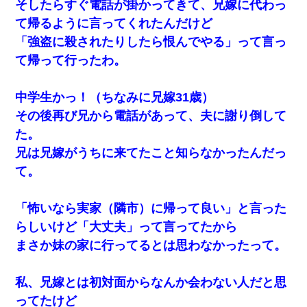
そしたらすぐ電話が掛かってきて、兄嫁に代わっ
嘘をついてフリン旅行へ出かけた嫁→翌日、嫁「ただいま
て帰るように言ってくれたんだけど
～」旦那「娘がシんだよ。何度も連絡したのに…」嫁「え
っ」→なんと・・・
「強盗に殺されたりしたら恨んでやる」って言っ
て帰って行ったわ。
妻と同居し始めたときから、よく妻が「どこかで音漏れし
てない？音楽聞こえる」と言っていて…
中学生かっ！（ちなみに兄嫁31歳）
スマホを与えられて、中学卒業する頃にはすっかり女叩き
その後再び兄から電話があって、夫に謝り倒して
に洗脳された弟が、大学進学のために一人暮らししたいと
言い出した。
た。
兄は兄嫁がうちに来てたこと知らなかったんだっ
【画像】女上司(30)「終電なくなったね…部屋くる？」ワ
て。
イ「行きます！」
「怖いなら実家（隣市）に帰って良い」と言った
彼女との行為を録画した結果→衝撃の事実が判明したｗｗ
ｗｗｗｗ
らしいけど「大丈夫」って言ってたから
まさか妹の家に行ってるとは思わなかったって。
200万を貸したコウトから、追加で400万の申し込み、私
「無理。義弟より娘たちが大事」旦那「娘たちが成人した
ら別れよう」私（は？）
私、兄嫁とは初対面からなんか会わない人だと思
ってたけど