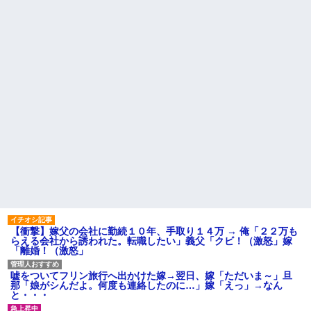
【衝撃】葬儀屋「火葬プラン
職場で電話を取った新入社員
はどうなさいますか？」ワイ喪
の女子がヒワイなことを言われ
主「直葬で(即答)」→結果ァw w
てショックを受けたことがあっ
w w w w w w w w
た
【朗報】寺田心、週6ジム通い
既婚女性が夫に夕飯も用意せ
で体重62kg→82kgに
ず週２で遊びに行くって多いか
wwwwwwww
な？遅くても21時には帰宅して
【画像】このLINEでなんで女
るんだけど
が怒ってるのか分かんない奴は
主な税金の成り立ちを調べて
モテない奴確定らしい←お前ら
みたよ
は勿論わかるよ
な？？？？？？？
妹と差をつけて育てられた。
妹「家も土地も、財産はすべて
私が継ぐ。相続は放棄して」母
「うんうん」私「わかった」 →
数年後、復讐のチャンスがや...
ハードオフに売っていた4万
4000円のフィギュアがヤバすぎ
るｗｗｗｗｗｗ「こんな高い
の？ｗｗ」「逆に超安い」
【衝撃】嫁父の会社に勤続１０年、手取り１４万 → 俺「２２万も
私「ちょっと、人の家の金庫
らえる会社から誘われた。転職したい」義父「クビ！（激怒」嫁
触らないでよ！」キチママ『そ
「離婚！（激怒」
こに金庫があったから、開けて
みようとしただけ☆』義兄「泥
は出てけ！二度と来るな！」結
嘘をついてフリン旅行へ出かけた嫁→翌日、嫁「ただいま～」旦
果・・・
那「娘がシんだよ。何度も連絡したのに…」嫁「えっ」→なん
私「初めて飲む味だけどなん
と・・・
のお茶？」彼「ちっ！」私「」