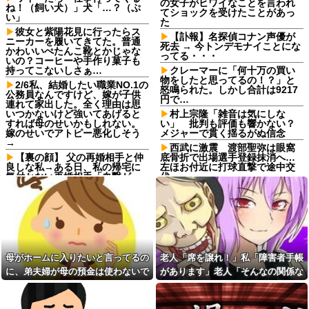
の女子がヒワイなことを言われ
ね！（飼い犬）」犬「…？（ぷ
てショックを受けたことがあっ
い」
た
彼女と紫陽花見に行ったらス
【訃報】名探偵コナン声優が
ニーカーを履いてきてた。普通
死去 → 今トンデモナイことにな
かわいいぺたんこ靴とかじゃな
ってる・・・
いの？コーヒーや手作り菓子も
持ってこないしさぁ…
クレーマーに「何十万の買い
物をしたと思ってるの！？」と
2/6私、結婚したい職業NO.1の
怒鳴られた。しかし合計は9217
公務員なんですけど、嫁が子供
円で…
連れて家出した。全く理由は思
いつかないけど強いてあげると
村上宗隆「雑音は気にしな
すれば母のせいかもしれない。
い」 批判も評価も響かない？
嫁のせいでアトピー悪化しそう
メジャーで貫く揺るがぬ信念
→
西武に激震 渡部聖弥は眼窩
【裏の顔】 父の再婚相手と仲
底骨折で出場選手登録抹消へ…
良しな私→ある日、私の帰宅に
左ほお付近に打球直撃で途中交
気付かない再婚相手「血繋がっ
代
てないのに大学費用出さなきゃ
週1エステ＆週3パーソナルジ
いけないの腹立つわ…姑だった
ム通いの美意識過剰な先輩「こ
ら先に亡くなるのに笑」私
れって普通だよね？」→私「真
「…」
似できません…」の不毛なやり
友達は料理を一口二口食べて
取りに疲れ果てた・・・
は他の料理に行く。「料理の味
【旦那の反応がコレ】夫の女
にすぐ飽きて同じ物をずっと食
友達との闇交際が発覚？！その
母がホームに入りたいと言ってるの
老人「席を譲れ！」私「障害者手帳
べていると辛い」らしい
恐ろしい内容が…ｗｗｗｗ
に、弟夫婦が母の預金は使わないで
があります」老人「そんなの関係な
義母が「髪の毛ばかり落ちて
嫁から連れ子の息子への愛が
いる」と言うのでベリーショー
と言ってきた。我が弟ながら情けな
い！」→暴言を浴びせられた直後、
足りないから離婚を考えてると
トにした。その後の掃除で出た
言われた
くて溜息が出る
周囲が動き出して…
長い毛を見て「あら、私の毛よ