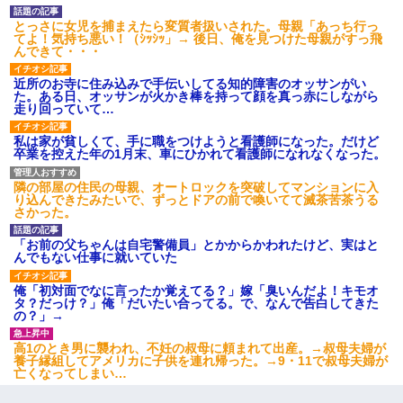
とっさに女児を捕まえたら変質者扱いされた。母親「あっち行っ
私『貯金貯まったし、やっと家建てられるね！』夫「実家
てよ！気持ち悪い！（ｼｯｼｯ」→ 後日、俺を見つけた母親がすっ飛
を二世帯住宅にした。それに貯金使った」→私『離婚しよ
んできて・・・
う』夫「えっ」私『使った貯金はあげるから』→すると…
近所のお寺に住み込みで手伝いしてる知的障害のオッサンがい
た。ある日、オッサンが火かき棒を持って顔を真っ赤にしながら
【衝撃】女友達から行為中に告白されてOKした結果
走り回っていて…
私は家が貧しくて、手に職をつけようと看護師になった。だけど
私（23）冗談のつもりで上司（27）に胸を揉ませた結
卒業を控えた年の1月末、車にひかれて看護師になれなくなった。
果・・・
隣の部屋の住民の母親、オートロックを突破してマンションに入
り込んできたみたいで、ずっとドアの前で喚いてて滅茶苦茶うる
小学生の妹が20代の弟とチューしてるのに、見て見ぬふり
さかった。
の親を見てから実家を出た。それから15年、妹が弟の子を
妊娠したらしくもう堕胎できない月なんだと母から連絡が
「お前の父ちゃんは自宅警備員」とかからかわれたけど、実はと
きた…｜生活｜ワロタあんてな
んでもない仕事に就いていた
俺「初対面でなに言ったか覚えてる？」嫁「臭いんだよ！キモオ
最近うちの庭に知らない男の人がしょっちゅう入ってく
タ？だっけ？」俺「だいたい合ってる。で、なんで告白してきた
る。それを職場で愚痴ったら、同僚男性が怒鳴りつけてき
の？」→
た。
高1のとき男に襲われ、不妊の叔母に頼まれて出産。→叔母夫婦が
養子縁組してアメリカに子供を連れ帰った。→9・11で叔母夫婦が
【修羅場】彼女親「カスな家柄のヤツなんかと家族になる
亡くなってしまい…
のはごめんだ」俺「じゃあ別れます…」→ 彼女「なんで言
い返してくれなかったの？（泣」