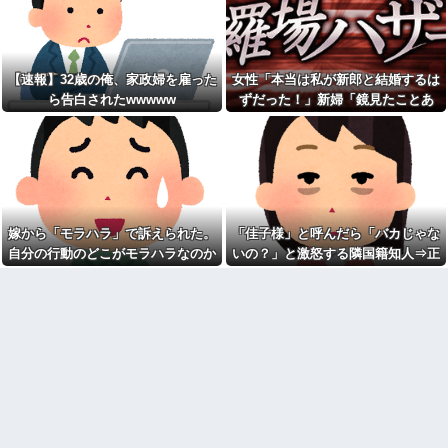
り長いみたい」と言ったら…
【画像】速水もこみちが新オ
ープンしたカフェ、サンドイッ
私「私と結婚して幸せ？」旦
チ1つ3000円
那「お前もそう思うだろ？」→
wwwwwwwwwwwwwwwwww
その返事が忘れられず、後日ま
wwwwwwww他
さかの展開に…
【速報】32歳の俺、家政婦を雇った
女性「本当は私が新郎と結婚するは
宅配のにーちゃんが米を配達
私「映画代、5000円出すね」
してくれたら、さっきから外で
ら告白されたwwwww
ずだった！」新婦「鏡見たことあ
彼「はい、お釣り」→受け取っ
話し声が…？「おすそ分けなら
た金額を見て、デート中の違和
る？」→披露宴が一瞬で騒然となっ
五キロで良いんだけどなぁ」私
感に気づいてしまい…
(一体誰だよ?!)→夜、友人と飲ん
て…
憲法9条の内容をめぐって同級
でいたらピンポーン→結果
生と大揉め。誰かが意義を申し
なんなのよ！！！すごいわ掃
立てると「憲法に逆らうなやハ
除！！！！
ンザイ者www」とかほざき...
【ネット史】「鏡の中のアク
【しまった…】 コトメに追い
トレス事件」夫は正しかったの
出されたトメと二世帯住宅を建
嫁から「モラハラ」で訴えられた。
「佳子様」と呼んだら「バカじゃな
に、なぜ喧嘩は終わらなかった
て、「２F(夫婦のエリア)には絶
のか
自分の行動のどこがモラハラなのか
いの？」と激怒する隣国籍知人⇒正
対に上がらない」という約束を
したが、早速破って2Fに上が...
【胸糞】「食に執着がない」
わからないから教えてほしい
論で返したら大炎上w
自称するクチャラー義母の汚い
ATMで俺が暗証番号を入力し
食べ方に限界
終わった瞬間に、後ろに並んで
いた外国人風の女がこちらに荷
クソ男「専業主婦は昼間寝て
物をばらまきやがった。俺（う
られていいよなぁ。俺なんか忙
っぜぇ。引き落としキャンセル...
しくて寝る暇ねーもん。どうせ
暇でしょ？俺のＤＶＤコピっと
チー牛「デブの事豚丼って呼
いてよ」
ぼうぜ！」←これが流行らなか
った理由
【驚愕】養育費を払い続けた
結果…元妻の裏切りが判
【悲報】「美人すぎる県警本
明！！！その理由がこれｗｗｗ
部長」失職ｗｗｗｗｗｗｗｗｗ
ｗ