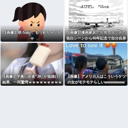
【画像】咲-Saki-、もうめちゃくち
【画像】漫画家あだち充、タッチの
ゃ
告白シーンから40年記念で自分自身
が浅倉南になりきり投稿ｗｗ
【画像】芋臭い田舎”JK”が垢抜けた
【画像】アメリカ人はこういうケツ
結果、一同驚愕ｗｗｗｗｗｗｗｗｗ
の女がモテモテらしいwwwwwww
ｗｗｗ