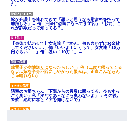
た。
嫁が弁護士を連れてきて「悪いと思うなら慰謝料を払って
離婚しろ」→ 俺「完全に恐喝になってますね」「お前、こ
れが詐欺だって知ってる？」
【身体で払わせて】女友達「ごめん、何も言わずにお金貸
してください……」俺「いいよ！いくら？」女友達「10万
円ぐらい……」俺「ほい！10万！」→
放置子が病院送りになったらしい → 俺（二度と帰ってくる
なよ…嫁を半身不随にしやがった恨みは、正直こんなもん
じゃ晴れない）
隣室のお婆ちゃん「下階からの異臭に困ってる、今もすっ
ごく臭い」私「変だなあ～なにも臭わないよ」→ その後。
警察『絶対に窓とドアを開けないで』
友人とふたりで山口に旅行した時の事。レンタカーを借り
て山の中の道を走っていたら、突然ガガッ！って音がし
て…